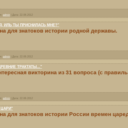
л:
admin
|
Дата:
22.06.2012
Я, ИЛЬ ТЫ ПРИСНИЛАСЬ МНЕ?"
на для знатоков истории родной державы.
л:
admin
|
Дата:
22.06.2012
РЕВНИЕ ТРАКТАТЫ..."
нтересная викторина из 31 вопроса (с правил
л:
admin
|
Дата:
22.06.2012
 ЦАРИ"
на для знатоков истории России времен царе