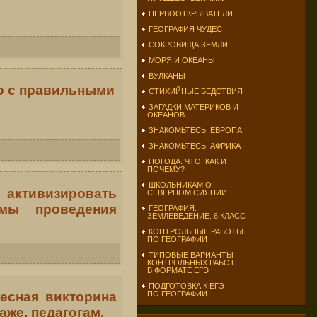
ПЕРВООТКРЫВАТЕЛИ
ГЕОГРАФИЯ ЧУДЕС
СОКРОВИЩА ЗЕМЛИ
МОРЯ И ОКЕАНЫ
ВУЛКАНЫ
о с правильными
СТИХИЙНЫЕ БЕДСТВИЯ
ЗАГАДКИ МАТЕРИКОВ И
ОКЕАНОВ
ЗНАКОМЬТЕСЬ: ЕВРОПА
ЗНАКОМЬТЕСЬ: АФРИКА
ПОГОДА. ЧТО, КАК И
ПОЧЕМУ?
ШКОЛЬНИКАМ О
ктивизировать
СЕВЕРНОМ СИЯНИИ
рмы проведения
ГЕОГРАФИЯ.
ЗЕМЛЕВЕДЕНИЕ. 6 КЛАСС
КОНТРОЛЬНЫЕ РАБОТЫ
ПО ГЕОГРАФИИ
ТИПОВЫЕ ВАРИАНТЫ
КОНТРОЛЬНЫХ РАБОТ
В ФОРМАТЕ ЕГЭ
ПОДГОТОВКА К ЕГЭ
есная викторина
ПО ГЕОГРАФИИ
аже, педагогам.