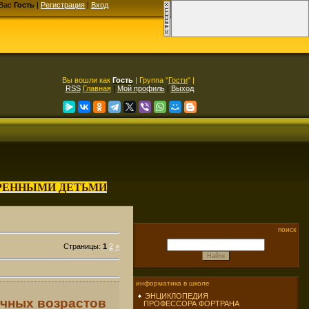
Вас
Гость
|
Регистрация
|
Вход
Вы вошли как
Гость
| Группа "
Гости
" |
RSS
Главная
|
Мой профиль
|
Выход
АРЕННЫМИ ДЕТЬМИ
поиск
Страницы
:
1
2
»
информатика в школе
ЭНЦИКЛОПЕДИЯ
ичных возрастов
ПРОФЕССОРА ФОРТРАНА