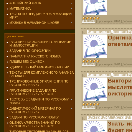
АНГЛИЙСКИЙ ЯЗЫК
МАТЕМАТИКА
ТЕСТЫ ПО ПРЕДМЕТУ "ОКРУЖАЮЩИЙ
МИР"
ИСТОРИЯ
|
Просмотров:
8164
|
Добави
МУЗЫКА В НАЧАЛЬНОЙ ШКОЛЕ
Викторина «Древняя Ру
Оригина
русский язык
РУССКИЕ ПОСЛОВИЦЫ: ТОЛКОВАНИЕ
ответам
И ИЛЛЮСТРАЦИИ
ЗАДАНИЯ ПО ОРФОЭПИИ
ГРАММАТИКА РУССКОГО ЯЗЫКА
ПИШЕМ БЕЗ ОШИБОК
ИСТОРИЯ
|
Просмотров:
3284
|
Добави
УДИВИТЕЛЬНЫЙ МИР ФРАЗЕОЛОГИИ
ТЕКСТЫ ДЛЯ КОМПЛЕКСНОГО АНАЛИЗА
Викторина «Древняя Ру
В 9 КЛАССЕ
Виктор
ТРЕНИРОВОЧНЫЕ УПРАЖНЕНИЯ ПО
РУССКОМУ ЯЗЫКУ
мыслит
ПРАКТИЧЕСКИЕ ЗАДАНИЯ ПО
виктори
РУССКОМУ ЯЗЫКУ. 5 КЛАСС
ТЕСТОВЫЕ ЗАДАНИЯ ПО РУССКОМУ
ЯЗЫКУ
ИСТОРИЯ
|
Просмотров:
2798
|
Добави
ДИДАКТИЧЕСКИЙ МАТЕРИАЛ ПО
РУССКОМУ ЯЗЫКУ
ЗАДАЧИ ПО РУССКОМУ ЯЗЫКУ
ВИКТОРИНА "ИСТОРИЯ
Знать и
ОЦЕНКА КАЧЕСТВА ЗНАНИЙ ПО
РУССКОМУ ЯЗЫКУ. 6 КЛАСС
будет ин
ТИПОВЫЕ ТЕСТОВЫЕ ЗАДАНИЯ ДЛЯ