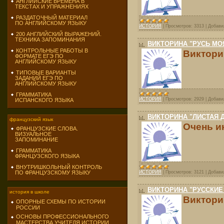
АНГЛИЙСКИЕ ВРЕМЕНА В
ТЕКСТАХ И УПРАЖНЕНИЯХ
РАЗДАТОЧНЫЙ МАТЕРИАЛ
ПО АНГЛИЙСКОМУ ЯЗЫКУ
ИСТОРИЯ
|
Просмотров:
3313
|
Добави
200 АНГЛИЙСКИЙ ВЫРАЖЕНИЙ.
ТЕХНИКА ЗАПОМИНАНИЯ
ВИКТОРИНА "РУСЬ МО
КОНТРОЛЬНЫЕ РАБОТЫ В
Виктори
ФОРМАТЕ ЕГЭ ПО
АНГЛИЙСКОМУ ЯЗЫКУ
ТИПОВЫЕ ВАРИАНТЫ
ЗАДАНИЙ ЕГЭ ПО
АНГЛИЙСКОМУ ЯЗЫКУ
ГРАММАТИКА
ИСТОРИЯ
|
Просмотров:
2929
|
Добави
ИСПАНСКОГО ЯЗЫКА
ВИКТОРИНА "ЛИСТАЯ Д
французский язык
Очень и
ФРАНЦУЗСКИЕ СЛОВА.
ВИЗУАЛЬНОЕ
ЗАПОМИНАНИЕ
ГРАММАТИКА
ФРАНЦУЗСКОГО ЯЗЫКА
ВНУТРИШКОЛЬНЫЙ КОНТРОЛЬ
ИСТОРИЯ
|
Просмотров:
3121
|
Добави
ПО ФРАНЦУЗСКОМУ ЯЗЫКУ
ВИКТОРИНА "РУССКИЕ
история в школе
Виктори
ОПОРНЫЕ СХЕМЫ ПО ИСТОРИИ
РОССИИ
ОСНОВЫ ПРОФЕССИОНАЛЬНОГО
МАСТЕРСТВА УЧИТЕЛЯ ИСТОРИИ