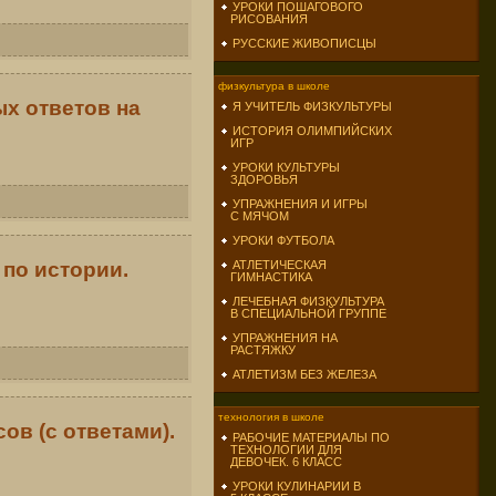
УРОКИ ПОШАГОВОГО
РИСОВАНИЯ
РУССКИЕ ЖИВОПИСЦЫ
физкультура в школе
х ответов на
Я УЧИТЕЛЬ ФИЗКУЛЬТУРЫ
ИСТОРИЯ ОЛИМПИЙСКИХ
ИГР
УРОКИ КУЛЬТУРЫ
ЗДОРОВЬЯ
УПРАЖНЕНИЯ И ИГРЫ
С МЯЧОМ
УРОКИ ФУТБОЛА
по истории.
АТЛЕТИЧЕСКАЯ
ГИМНАСТИКА
ЛЕЧЕБНАЯ ФИЗКУЛЬТУРА
В СПЕЦИАЛЬНОЙ ГРУППЕ
УПРАЖНЕНИЯ НА
РАСТЯЖКУ
АТЛЕТИЗМ БЕЗ ЖЕЛЕЗА
технология в школе
ов (с ответами).
РАБОЧИЕ МАТЕРИАЛЫ ПО
ТЕХНОЛОГИИ ДЛЯ
ДЕВОЧЕК. 6 КЛАСС
УРОКИ КУЛИНАРИИ В