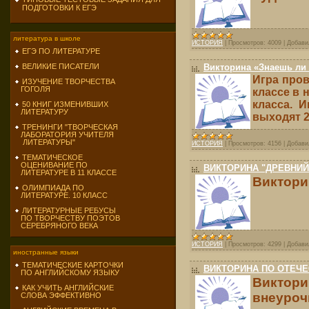
ПОДГОТОВКИ К ЕГЭ
литература в школе
ИСТОРИЯ
|
Просмотров:
4009
|
Добави
ЕГЭ ПО ЛИТЕРАТУРЕ
Викторина «Знаешь ли
ВЕЛИКИЕ ПИСАТЕЛИ
Игра пров
ИЗУЧЕНИЕ ТВОРЧЕСТВА
ГОГОЛЯ
классе в 
класса. 
50 КНИГ ИЗМЕНИВШИХ
ЛИТЕРАТУРУ
выходят 2
ТРЕНИНГИ "ТВОРЧЕСКАЯ
ЛАБОРАТОРИЯ УЧИТЕЛЯ
ЛИТЕРАТУРЫ"
ИСТОРИЯ
|
Просмотров:
4156
|
Добави
ТЕМАТИЧЕСКОЕ
ОЦЕНИВАНИЕ ПО
ВИКТОРИНА "ДРЕВНИЙ
ЛИТЕРАТУРЕ В 11 КЛАССЕ
Виктори
ОЛИМПИАДА ПО
ЛИТЕРАТУРЕ. 10 КЛАСС
ЛИТЕРАТУРНЫЕ РЕБУСЫ
ПО ТВОРЧЕСТВУ ПОЭТОВ
СЕРЕБРЯНОГО ВЕКА
ИСТОРИЯ
|
Просмотров:
4299
|
Добави
иностранные языки
ТЕМАТИЧЕСКИЕ КАРТОЧКИ
ВИКТОРИНА ПО ОТЕЧ
ПО АНГЛИЙСКОМУ ЯЗЫКУ
Виктори
КАК УЧИТЬ АНГЛИЙСКИЕ
внеуроч
СЛОВА ЭФФЕКТИВНО