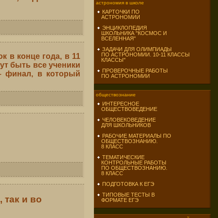
астрономия в школе
КАРТОЧКИ ПО
АСТРОНОМИИ
ЭНЦИКЛОПЕДИЯ
ШКОЛЬНИКА "КОСМОС И
ВСЕЛЕННАЯ"
ЗАДАЧИ ДЛЯ ОЛИМПИАДЫ
ПО АСТРОНОМИИ. 10-11 КЛАССЫ
к в конце года, в 11
КЛАССЫ"
ут быть все ученики
ПРОВЕРОЧНЫЕ РАБОТЫ
 – финал, в который
ПО АСТРОНОМИИ
обществознание
ИНТЕРЕСНОЕ
ОБЩЕСТВОВЕДЕНИЕ
ЧЕЛОВЕКОВЕДЕНИЕ
ДЛЯ ШКОЛЬНИКОВ
РАБОЧИЕ МАТЕРИАЛЫ ПО
ОБЩЕСТВОЗНАНИЮ.
8 КЛАСС
ТЕМАТИЧЕСКИЕ
КОНТРОЛЬНЫЕ РАБОТЫ
ПО ОБЩЕСТВОЗНАНИЮ.
8 КЛАСС
ПОДГОТОВКА К ЕГЭ
ТИПОВЫЕ ТЕСТЫ В
 так и во
ФОРМАТЕ ЕГЭ