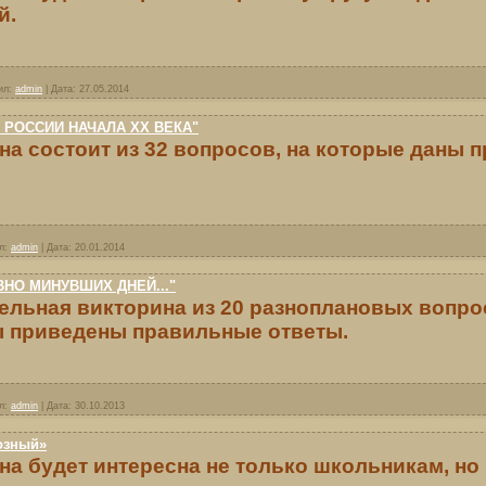
й.
ил:
admin
|
Дата:
27.05.2014
 РОССИИ НАЧАЛА ХХ ВЕКА"
на состоит из 32 вопросов, на которые даны 
л:
admin
|
Дата:
20.01.2014
ВНО МИНУВШИХ ДНЕЙ..."
ельная викторина из 20 разноплановых вопрос
 приведены правильные ответы.
л:
admin
|
Дата:
30.10.2013
озный»
на будет интересна не только школьникам, но 