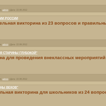
л:
admin
|
Дата:
22.06.2012
ИИ РОССИИ
ельная викторина из 23 вопросов и правильны
л:
admin
|
Дата:
22.06.2012
Я СТАРИНЫ ГЛУБОКОЙ"
на для проведения внеклассных мероприятий 
л:
admin
|
Дата:
22.06.2012
ИНЫ ВЕКОВ"
льная викторина для школьников из 24 вопрос