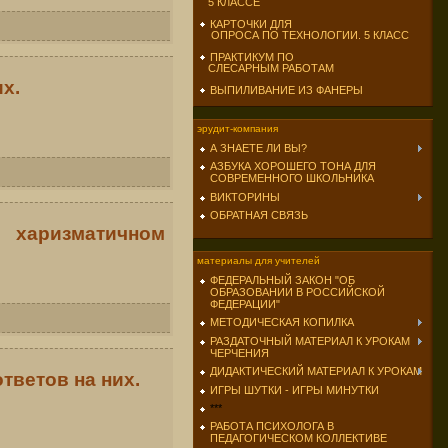
5 КЛАССЕ
КАРТОЧКИ ДЛЯ
ОПРОСА ПО ТЕХНОЛОГИИ. 5 КЛАСС
ПРАКТИКУМ ПО
СЛЕСАРНЫМ РАБОТАМ
х.
ВЫПИЛИВАНИЕ ИЗ ФАНЕРЫ
эрудит-компания
А ЗНАЕТЕ ЛИ ВЫ?
АЗБУКА ХОРОШЕГО ТОНА ДЛЯ
СОВРЕМЕННОГО ШКОЛЬНИКА
ВИКТОРИНЫ
ОБРАТНАЯ СВЯЗЬ
 харизматичном
материалы для учителей
ФЕДЕРАЛЬНЫЙ ЗАКОН "ОБ
ОБРАЗОВАНИИ В РОССИЙСКОЙ
ФЕДЕРАЦИИ"
МЕТОДИЧЕСКАЯ КОПИЛКА
РАЗДАТОЧНЫЙ МАТЕРИАЛ К УРОКАМ
ЧЕРЧЕНИЯ
ДИДАКТИЧЕСКИЙ МАТЕРИАЛ К УРОКАМ
тветов на них.
ИГРЫ ШУТКИ - ИГРЫ МИНУТКИ
***
РАБОТА ПСИХОЛОГА В
ПЕДАГОГИЧЕСКОМ КОЛЛЕКТИВЕ