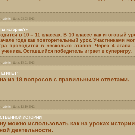
л:
admin
|
Дата:
03.03.2013
 ты историю?»
одится в 10 – 11 классах. В 10 классе как итоговый уро
начале года как повторительный урок. Участниками мог
Игра проводится в несколько этапов. Через 4 этапа
 ученика. Оставшийся победитель играет в суперигру.
л:
admin
|
Дата:
15.01.2013
 ЕГИПЕТ"
на из 18 вопросов с правильными ответами.
л:
admin
|
Дата:
12.10.2012
ЕСТВЕННОЙ ИСТОРИИ
ну можно использовать как на уроках истории,
ной деятельности.