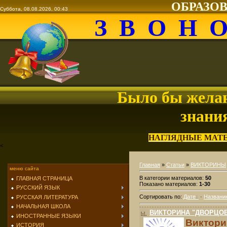
ОБРАЗО
Суббота, 08.08.2026, 00:43
З В О Н 
Было бы желан
знани
НАГЛЯДНЫЕ МАТ
<
Главная
»
Статьи
»
ВИКТОРИНЫ
меню сайта
В категории материалов
:
50
ГЛАВНАЯ СТРАНИЦА
Показано материалов
:
1-30
РУССКИЙ ЯЗЫК
Сортировать по
:
Дате
·
Названи
РУССКАЯ ЛИТЕРАТУРА
НАЧАЛЬНАЯ ШКОЛА
ВИКТОРИНА "ДВОРЦО
ИНОСТРАННЫЕ ЯЗЫКИ
Виктори
ИСТОРИЯ