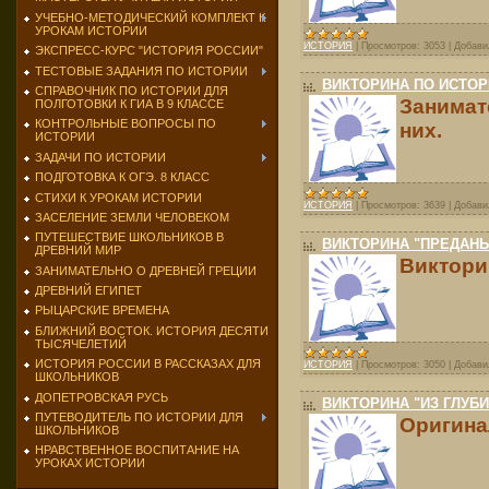
УЧЕБНО-МЕТОДИЧЕСКИЙ КОМПЛЕКТ К
УРОКАМ ИСТОРИИ
ИСТОРИЯ
|
Просмотров:
3053
|
Добави
ЭКСПРЕСС-КУРС "ИСТОРИЯ РОССИИ"
ТЕСТОВЫЕ ЗАДАНИЯ ПО ИСТОРИИ
ВИКТОРИНА ПО ИСТОР
СПРАВОЧНИК ПО ИСТОРИИ ДЛЯ
Занимат
ПОЛГОТОВКИ К ГИА В 9 КЛАССЕ
КОНТРОЛЬНЫЕ ВОПРОСЫ ПО
них.
ИСТОРИИ
ЗАДАЧИ ПО ИСТОРИИ
ПОДГОТОВКА К ОГЭ. 8 КЛАСС
СТИХИ К УРОКАМ ИСТОРИИ
ИСТОРИЯ
|
Просмотров:
3639
|
Добави
ЗАСЕЛЕНИЕ ЗЕМЛИ ЧЕЛОВЕКОМ
ПУТЕШЕСТВИЕ ШКОЛЬНИКОВ В
ВИКТОРИНА "ПРЕДАНЬ
ДРЕВНИЙ МИР
Виктори
ЗАНИМАТЕЛЬНО О ДРЕВНЕЙ ГРЕЦИИ
ДРЕВНИЙ ЕГИПЕТ
РЫЦАРСКИЕ ВРЕМЕНА
БЛИЖНИЙ ВОСТОК. ИСТОРИЯ ДЕСЯТИ
ТЫСЯЧЕЛЕТИЙ
ИСТОРИЯ РОССИИ В РАССКАЗАХ ДЛЯ
ИСТОРИЯ
|
Просмотров:
3050
|
Добави
ШКОЛЬНИКОВ
ДОПЕТРОВСКАЯ РУСЬ
ВИКТОРИНА "ИЗ ГЛУБ
ПУТЕВОДИТЕЛЬ ПО ИСТОРИИ ДЛЯ
Оригина
ШКОЛЬНИКОВ
НРАВСТВЕННОЕ ВОСПИТАНИЕ НА
УРОКАХ ИСТОРИИ