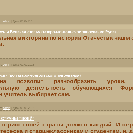
л:
admin
|
Дата:
01.09.2013
сь и Великая степь» (татаро-монгольское завоевание Руси)
льная викторина по истории Отечества нашег
и.
л:
admin
|
Дата:
01.09.2013
сь» (до татаро-монгольского завоевания)
ина позволит разнообразить уроки, а
ельную деятельность обучающихся. Фо
н учитель выбирает сам.
л:
admin
|
Дата:
01.09.2013
 СТРАНЫ ТВОЕЙ"
сторию своей страны должен каждый. Интер
тересна и старшеклассникам и студентам, и, д