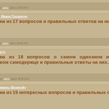
л:
admin
|
Дата:
22.06.2012
 Ивана Грозного»
на из 17 вопросов и правильных ответов на ни
л:
admin
|
Дата:
08.06.2012
а I»
ина из 18 вопросов о самом одиозном и
ком самодержце и правильные ответы на них.
ил:
admin
|
Дата:
08.06.2012
терины Великой»
на из 15 интересных вопросов и правильных о