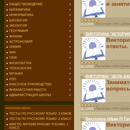
и заняти
ОБЩЕСТВОВЕДЕНИЕ
МАТЕМАТИКА
ИНФОРМАТИКА
БИОЛОГИЯ
ИСТОРИЯ
|
Просмотров:
11861
|
Добав
ЭКОЛОГИЯ
ГЕОГРАФИЯ
ВИКТОРИНА "ИСТОРИЯ
ФИЗИКА
Виктори
АСТРОНОМИЯ
ответы.
ХИМИЯ
МХК
ОБЖ
ФИЗКУЛЬТУРА
ИСТОРИЯ
|
Просмотров:
6292
|
Добави
ТЕХНОЛОГИЯ
МУЗЫКА
ВИКТОРИНА "ДЕЛА ДА
ИЗО
Занимат
КЛАССНОЕ РУКОВОДСТВО
вопросы
ВНЕКЛАССНАЯ РАБОТА
АДМИНИСТРАЦИЯ ШКОЛЫ
начальная школа
ИСТОРИЯ
|
Просмотров:
5003
|
Добави
ТЕСТЫ ПО РУССКОМУ ЯЗЫКУ. 3 КЛАСС
Викторина «Иван IV Гр
ТЕСТЫ ПО РУССКОМУ ЯЗЫКУ. 2 КЛАСС
Виктори
КИМ ПО ЛИТЕРАТУРНОМУ ЧТЕНИЮ. 1
КЛАСС