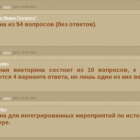
л:
admin
|
Дата:
08.06.2012
 Ивана Грозного"
а из 54 вопросов (без ответов).
л:
admin
|
Дата:
08.06.2012
ния»
ная викторина состоит из 10 вопросов, к
тся 4 варианта ответа, но лишь один из них в
л:
admin
|
Дата:
31.05.2012
ть»
на для интегрированных мероприятий по исто
уре.