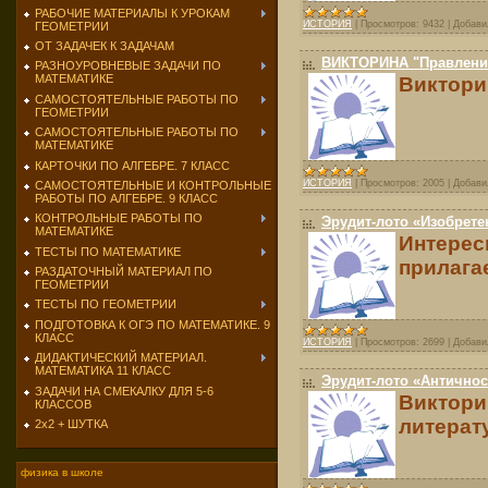
РАБОЧИЕ МАТЕРИАЛЫ К УРОКАМ
ИСТОРИЯ
|
Просмотров:
9432
|
Добави
ГЕОМЕТРИИ
ОТ ЗАДАЧЕК К ЗАДАЧАМ
ВИКТОРИНА "Правление
РАЗНОУРОВНЕВЫЕ ЗАДАЧИ ПО
МАТЕМАТИКЕ
Викторин
САМОСТОЯТЕЛЬНЫЕ РАБОТЫ ПО
ГЕОМЕТРИИ
САМОСТОЯТЕЛЬНЫЕ РАБОТЫ ПО
МАТЕМАТИКЕ
КАРТОЧКИ ПО АЛГЕБРЕ. 7 КЛАСС
ИСТОРИЯ
|
Просмотров:
2005
|
Добави
САМОСТОЯТЕЛЬНЫЕ И КОНТРОЛЬНЫЕ
РАБОТЫ ПО АЛГЕБРЕ. 9 КЛАСС
КОНТРОЛЬНЫЕ РАБОТЫ ПО
Эрудит-лото «Изобрете
МАТЕМАТИКЕ
Интерес
ТЕСТЫ ПО МАТЕМАТИКЕ
прилагае
РАЗДАТОЧНЫЙ МАТЕРИАЛ ПО
ГЕОМЕТРИИ
ТЕСТЫ ПО ГЕОМЕТРИИ
ПОДГОТОВКА К ОГЭ ПО МАТЕМАТИКЕ. 9
КЛАСС
ИСТОРИЯ
|
Просмотров:
2699
|
Добави
ДИДАКТИЧЕСКИЙ МАТЕРИАЛ.
МАТЕМАТИКА 11 КЛАСС
Эрудит-лото «Античнос
ЗАДАЧИ НА СМЕКАЛКУ ДЛЯ 5-6
Виктори
КЛАССОВ
литерат
2х2 + ШУТКА
физика в школе