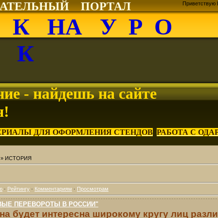
ВАТЕЛЬНЫЙ ПОРТАЛ
Приветствую 
О К НА У Р О
К
ие - найдешь на сайте
я!
ЕРИАЛЫ ДЛЯ ОФОРМЛЕНИЯ СТЕНДОВ
РАБОТА С ОД
» ИСТОРИЯ
ю
·
Рейтингу
·
Комментариям
·
Просмотрам
ВЫЕ ПЕРЕВОРОТЫ В РОССИИ"
на будет интересна широкому кругу лиц разл