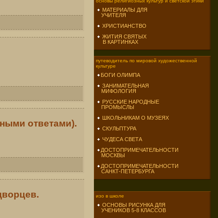
основы религиозных культур и светской этики
МАТЕРИАЛЫ ДЛЯ
УЧИТЕЛЯ
ХРИСТИАНСТВО
ЖИТИЯ СВЯТЫХ
В КАРТИНКАХ
путеводитель по мировой художественной
культуре
БОГИ ОЛИМПА
ЗАНИМАТЕЛЬНАЯ
МИФОЛОГИЯ
РУССКИЕ НАРОДНЫЕ
ПРОМЫСЛЫ
ШКОЛЬНИКАМ О МУЗЕЯХ
ьными ответами).
СКУЛЬПТУРА
ЧУДЕСА СВЕТА
ДОСТОПРИМЕЧАТЕЛЬНОСТИ
МОСКВЫ
ДОСТОПРИМЕЧАТЕЛЬНОСТИ
САНКТ-ПЕТЕРБУРГА
дворцев.
изо в школе
ОСНОВЫ РИСУНКА ДЛЯ
УЧЕНИКОВ 5-8 КЛАССОВ