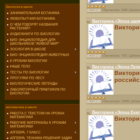
биология в школе
ИСТОРИЯ
|
Просмотров:
2698
|
Добави
ЗАНИМАТЕЛЬНАЯ БОТАНИКА
ЛЮБОПЫТНАЯ БОТАНИКА
Викторина «Эпоха царя
О ЧЕМ ГОВОРЯТ НАЗВАНИЯ
Виктори
РАСТЕНИЙ?
АУДИОКНИГИ ПО БИОЛОГИИ
БИО-ЭНЦИКЛОПЕДИЯ ДЛЯ
ШКОЛЬНИКОВ "ЖИВОЙ МИР"
ЗООЛОГИЯ В ШКОЛЕ
БИО-ЭНЦИКЛОПЕДИЯ ЖИВОТНЫХ
ИСТОРИЯ
|
Просмотров:
7001
|
Добави
К УРОКАМ БИОЛОГИИ
Викторина «Эпоха Петр
НАШЕ ТЕЛО
Виктор
ТЕСТЫ ПО БИОЛОГИИ
ПРОГУЛКИ ПО ЛЕСУ
российс
БИОЛОГИЧЕСКИЕ ЛЕГЕНДЫ
ЛАБОРАТОРНЫЙ ПРАКТИКУМ ПО
БИОЛОГИИ
ИСТОРИЯ
|
Просмотров:
13289
|
Добав
математика в школе
Викторина «Эпоха Ека
РАБОТА С ТЕКСТОМ НА УРОКАХ
МАТЕМАТИКИ
Виктори
РАБОЧИЕ МАТЕРИАЛЫ К УРОКАМ
МАТЕМАТИКИ
АЛГЕБРА. 7 КЛАСС
АЛГЕБРА. ТЕХНИКА РЕШЕНИЯ ЗАДАЧ