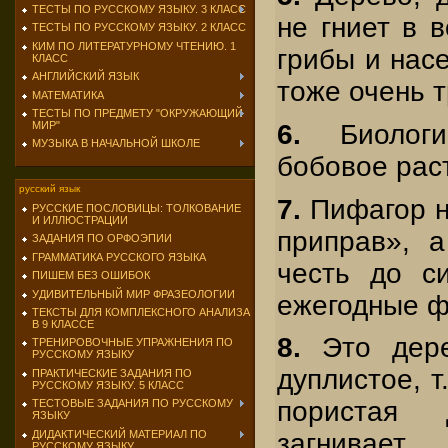
ТЕСТЫ ПО РУССКОМУ ЯЗЫКУ. 3 КЛАСС
не гниет в в
ТЕСТЫ ПО РУССКОМУ ЯЗЫКУ. 2 КЛАСС
КИМ ПО ЛИТЕРАТУРНОМУ ЧТЕНИЮ. 1
грибы и нас
КЛАСС
АНГЛИЙСКИЙ ЯЗЫК
тоже очень т
МАТЕМАТИКА
ТЕСТЫ ПО ПРЕДМЕТУ "ОКРУЖАЮЩИЙ
МИР"
6.
Биологич
МУЗЫКА В НАЧАЛЬНОЙ ШКОЛЕ
бобовое раст
русский язык
7.
Пифагор н
РУССКИЕ ПОСЛОВИЦЫ: ТОЛКОВАНИЕ
И ИЛЛЮСТРАЦИИ
приправ», 
ЗАДАНИЯ ПО ОРФОЭПИИ
ГРАММАТИКА РУССКОГО ЯЗЫКА
честь до с
ПИШЕМ БЕЗ ОШИБОК
УДИВИТЕЛЬНЫЙ МИР ФРАЗЕОЛОГИИ
ежегодные ф
ТЕКСТЫ ДЛЯ КОМПЛЕКСНОГО АНАЛИЗА
В 9 КЛАССЕ
8.
Это дере
ТРЕНИРОВОЧНЫЕ УПРАЖНЕНИЯ ПО
РУССКОМУ ЯЗЫКУ
дуплистое, т
ПРАКТИЧЕСКИЕ ЗАДАНИЯ ПО
РУССКОМУ ЯЗЫКУ. 5 КЛАСС
пористая 
ТЕСТОВЫЕ ЗАДАНИЯ ПО РУССКОМУ
ЯЗЫКУ
ДИДАКТИЧЕСКИЙ МАТЕРИАЛ ПО
загнивает.
РУССКОМУ ЯЗЫКУ