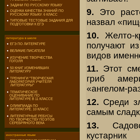
ЗАДАЧИ ПО РУССКОМУ ЯЗЫКУ
9.
Это раст
ОЦЕНКА КАЧЕСТВА ЗНАНИЙ ПО
РУССКОМУ ЯЗЫКУ. 6 КЛАСС
назвал «пищ
ТИПОВЫЕ ТЕСТОВЫЕ ЗАДАНИЯ ДЛЯ
ПОДГОТОВКИ К ЕГЭ
10.
Желто-кр
литература в школе
получают из
ЕГЭ ПО ЛИТЕРАТУРЕ
ВЕЛИКИЕ ПИСАТЕЛИ
видов именн
ИЗУЧЕНИЕ ТВОРЧЕСТВА
ГОГОЛЯ
11.
Этот сме
50 КНИГ ИЗМЕНИВШИХ
ЛИТЕРАТУРУ
гриб амер
ТРЕНИНГИ "ТВОРЧЕСКАЯ
ЛАБОРАТОРИЯ УЧИТЕЛЯ
ЛИТЕРАТУРЫ"
«ангелом-ра
ТЕМАТИЧЕСКОЕ
ОЦЕНИВАНИЕ ПО
ЛИТЕРАТУРЕ В 11 КЛАССЕ
12.
Среди зл
ОЛИМПИАДА ПО
ЛИТЕРАТУРЕ. 10 КЛАСС
самым сладк
ЛИТЕРАТУРНЫЕ РЕБУСЫ
ПО ТВОРЧЕСТВУ ПОЭТОВ
13.
Садово
СЕРЕБРЯНОГО ВЕКА
кустарни
иностранные языки