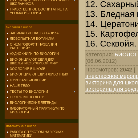
ПУТЕВОДИТЕЛЬ ПО ИСТОРИИ ДЛЯ
12. Сахарный
ШКОЛЬНИКОВ
НРАВСТВЕННОЕ ВОСПИТАНИЕ НА
13. Бледная 
УРОКАХ ИСТОРИИ
14. Цератони
биология в школе
15. Картофе
ЗАНИМАТЕЛЬНАЯ БОТАНИКА
ЛЮБОПЫТНАЯ БОТАНИКА
16. Секвойя.
О ЧЕМ ГОВОРЯТ НАЗВАНИЯ
РАСТЕНИЙ?
Категория
:
БИОЛОГ
АУДИОКНИГИ ПО БИОЛОГИИ
БИО-ЭНЦИКЛОПЕДИЯ ДЛЯ
(06.06.2012)
ШКОЛЬНИКОВ "ЖИВОЙ МИР"
Просмотров
:
2042
|
ЗООЛОГИЯ В ШКОЛЕ
БИО-ЭНЦИКЛОПЕДИЯ ЖИВОТНЫХ
внеклассное мероп
К УРОКАМ БИОЛОГИИ
викторина для школ
НАШЕ ТЕЛО
викторина для эруд
ТЕСТЫ ПО БИОЛОГИИ
ПРОГУЛКИ ПО ЛЕСУ
БИОЛОГИЧЕСКИЕ ЛЕГЕНДЫ
ЛАБОРАТОРНЫЙ ПРАКТИКУМ ПО
БИОЛОГИИ
математика в школе
РАБОТА С ТЕКСТОМ НА УРОКАХ
МАТЕМАТИКИ