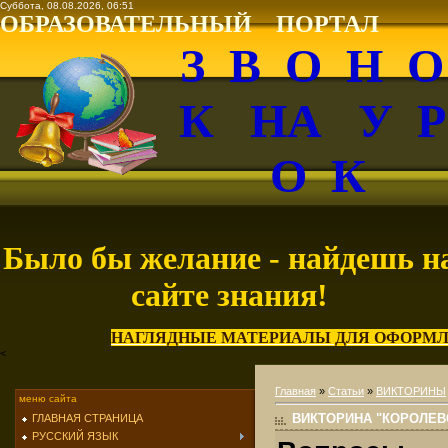
Суббота, 08.08.2026, 06:51
ОБРАЗОВАТЕЛЬНЫЙ ПОРТАЛ
З В О Н 
К НА У 
О К
Было бы желание - найдешь н
сайте знания!
НАГЛЯДНЫЕ МАТЕРИАЛЫ ДЛЯ ОФОРМЛ
<
Главная
»
Статьи
»
ВИКТОРИНЫ
меню сайта
ВИКТОРИНА "КОРОЛЕ
ГЛАВНАЯ СТРАНИЦА
РУССКИЙ ЯЗЫК