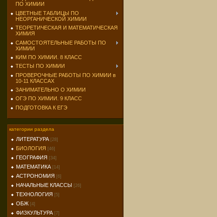
ПО ХИМИИ
ЦВЕТНЫЕ ТАБЛИЦЫ ПО
НЕОРГАНИЧЕСКОЙ ХИМИИ
ТЕОРЕТИЧЕСКАЯ И МАТЕМАТИЧЕСКАЯ
ХИМИЯ
САМОСТОЯТЕЛЬНЫЕ РАБОТЫ ПО
ХИМИИ
КИМ ПО ХИМИИ. 8 КЛАСС
ТЕСТЫ ПО ХИМИИ
ПРОВЕРОЧНЫЕ РАБОТЫ ПО ХИМИИ в
10-11 КЛАССАХ
ЗАНИМАТЕЛЬНО О ХИМИИ
ОГЭ ПО ХИМИИ. 9 КЛАСС
ПОДГОТОВКА К ЕГЭ
категории раздела
ЛИТЕРАТУРА
[28]
БИОЛОГИЯ
[46]
ГЕОГРАФИЯ
[34]
МАТЕМАТИКА
[14]
АСТРОНОМИЯ
[6]
НАЧАЛЬНЫЕ КЛАССЫ
[26]
ТЕХНОЛОГИЯ
[5]
ОБЖ
[4]
ФИЗКУЛЬТУРА
[7]