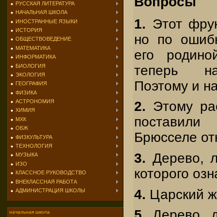
Вопросы
РУССКАЯ ЛИТЕРАТУРА
НАЧАЛЬНАЯ ШКОЛА
1.
Этот фрук
ИНОСТРАННЫЕ ЯЗЫКИ
ИСТОРИЯ
но по ошиб
ОБЩЕСТВОВЕДЕНИЕ
МАТЕМАТИКА
его родино
ИНФОРМАТИКА
БИОЛОГИЯ
теперь на
ЭКОЛОГИЯ
Поэтому и на
ГЕОГРАФИЯ
ФИЗИКА
АСТРОНОМИЯ
2.
Этому ра
ХИМИЯ
поставили
МХК
ОБЖ
Брюсселе от
ФИЗКУЛЬТУРА
ТЕХНОЛОГИЯ
3.
Дерево, л
МУЗЫКА
ИЗО
которого озн
КЛАССНОЕ РУКОВОДСТВО
ВНЕКЛАССНАЯ РАБОТА
4.
Царский же
АДМИНИСТРАЦИЯ ШКОЛЫ
5.
Дерево, д
начальная школа