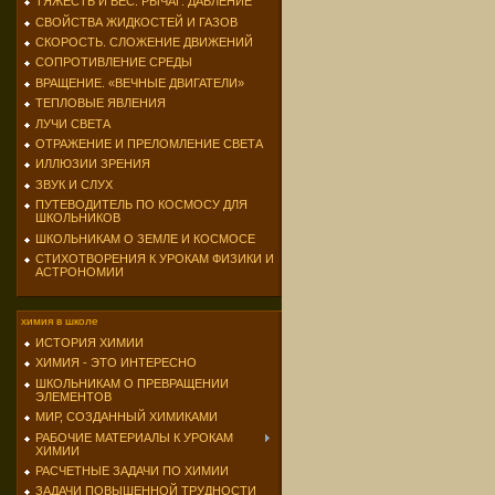
ТЯЖЕСТЬ И ВЕС. РЫЧАГ. ДАВЛЕНИЕ
СВОЙСТВА ЖИДКОСТЕЙ И ГАЗОВ
СКОРОСТЬ. СЛОЖЕНИЕ ДВИЖЕНИЙ
СОПРОТИВЛЕНИЕ СРЕДЫ
ВРАЩЕНИЕ. «ВЕЧНЫЕ ДВИГАТЕЛИ»
ТЕПЛОВЫЕ ЯВЛЕНИЯ
ЛУЧИ СВЕТА
ОТРАЖЕНИЕ И ПРЕЛОМЛЕНИЕ СВЕТА
ИЛЛЮЗИИ ЗРЕНИЯ
ЗВУК И СЛУХ
ПУТЕВОДИТЕЛЬ ПО КОСМОСУ ДЛЯ
ШКОЛЬНИКОВ
ШКОЛЬНИКАМ О ЗЕМЛЕ И КОСМОСЕ
СТИХОТВОРЕНИЯ К УРОКАМ ФИЗИКИ И
АСТРОНОМИИ
химия в школе
ИСТОРИЯ ХИМИИ
ХИМИЯ - ЭТО ИНТЕРЕСНО
ШКОЛЬНИКАМ О ПРЕВРАЩЕНИИ
ЭЛЕМЕНТОВ
МИР, СОЗДАННЫЙ ХИМИКАМИ
РАБОЧИЕ МАТЕРИАЛЫ К УРОКАМ
ХИМИИ
РАСЧЕТНЫЕ ЗАДАЧИ ПО ХИМИИ
ЗАДАЧИ ПОВЫШЕННОЙ ТРУДНОСТИ