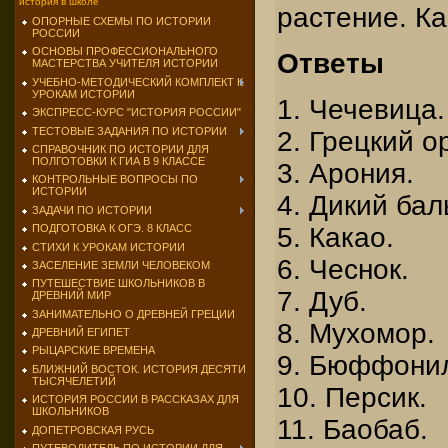
история в школе
растение. К
ОПОРНЫЕ СХЕМЫ ПО ИСТОРИИ
РОССИИ
ОСНОВЫ ПРОФЕССИОНАЛЬНОГО
Ответы
МАСТЕРСТВА УЧИТЕЛЯ ИСТОРИИ
УЧЕБНО-МЕТОДИЧЕСКИЙ КОМПЛЕКТ К
УРОКАМ ИСТОРИИ
1. Чечевица.
ЭКСПРЕСС-КУРС "ИСТОРИЯ РОССИИ"
ТЕСТОВЫЕ ЗАДАНИЯ ПО ИСТОРИИ
2. Грецкий о
СПРАВОЧНИК ПО ИСТОРИИ ДЛЯ
ПОЛГОТОВКИ К ГИА В 9 КЛАССЕ
3. Арония.
КОНТРОЛЬНЫЕ ВОПРОСЫ ПО
ИСТОРИИ
4. Дикий бал
ЗАДАЧИ ПО ИСТОРИИ
5. Какао.
ПОДГОТОВКА К ОГЭ. 8 КЛАСС
СТИХИ К УРОКАМ ИСТОРИИ
6. Чеснок.
ЗАСЕЛЕНИЕ ЗЕМЛИ ЧЕЛОВЕКОМ
ПУТЕШЕСТВИЕ ШКОЛЬНИКОВ В
7. Дуб.
ДРЕВНИЙ МИР
ЗАНИМАТЕЛЬНО О ДРЕВНЕЙ ГРЕЦИИ
8. Мухомор.
ДРЕВНИЙ ЕГИПЕТ
РЫЦАРСКИЕ ВРЕМЕНА
9. Бюффони
БЛИЖНИЙ ВОСТОК. ИСТОРИЯ ДЕСЯТИ
ТЫСЯЧЕЛЕТИЙ
10. Персик.
ИСТОРИЯ РОССИИ В РАССКАЗАХ ДЛЯ
ШКОЛЬНИКОВ
11. Баобаб.
ДОПЕТРОВСКАЯ РУСЬ