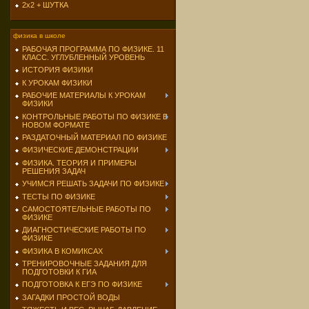
2х2 + ШУТКА
физика в школе
РАБОЧАЯ ПРОГРАММА ПО ФИЗИКЕ. 11
КЛАСС. УГЛУБЛЕННЫЙ УРОВЕНЬ
ИСТОРИЯ ФИЗИКИ
К УРОКАМ ФИЗИКИ
РАБОЧИЕ МАТЕРИАЛЫ К УРОКАМ
ФИЗИКИ
КОНТРОЛЬНЫЕ РАБОТЫ ПО ФИЗИКЕ В
НОВОМ ФОРМАТЕ
РАЗДАТОЧНЫЙ МАТЕРИАЛ ПО ФИЗИКЕ
ФИЗИЧЕСКИЕ ДЕМОНСТРАЦИИ
ФИЗИКА. ТЕОРИЯ И ПРИМЕРЫ
РЕШЕНИЯ ЗАДАЧ
УЧИМСЯ РЕШАТЬ ЗАДАЧИ ПО ФИЗИКЕ
ТЕСТЫ ПО ФИЗИКЕ
САМОСТОЯТЕЛЬНЫЕ РАБОТЫ ПО
ФИЗИКЕ
ДИАГНОСТИЧЕСКИЕ РАБОТЫ ПО
ФИЗИКЕ
ФИЗИКА В КОМИКСАХ
ТРЕНИРОВОЧНЫЕ ЗАДАНИЯ ДЛЯ
ПОДГОТОВКИ К ГИА
ПОДГОТОВКА К ЕГЭ ПО ФИЗИКЕ
ЗАГАДКИ ПРОСТОЙ ВОДЫ