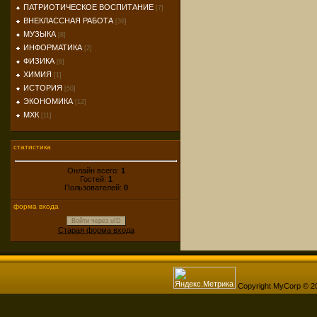
ПАТРИОТИЧЕСКОЕ ВОСПИТАНИЕ
[7]
ВНЕКЛАССНАЯ РАБОТА
[36]
МУЗЫКА
[8]
ИНФОРМАТИКА
[2]
ФИЗИКА
[6]
ХИМИЯ
[1]
ИСТОРИЯ
[50]
ЭКОНОМИКА
[12]
МХК
[11]
статистика
Онлайн всего:
1
Гостей:
1
Пользователей:
0
форма входа
Войти через uID
Старая форма входа
Copyright MyCorp © 2