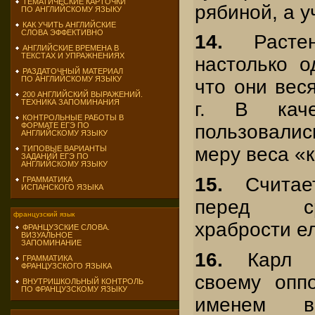
ТЕМАТИЧЕСКИЕ КАРТОЧКИ
рябиной, а уч
ПО АНГЛИЙСКОМУ ЯЗЫКУ
КАК УЧИТЬ АНГЛИЙСКИЕ
СЛОВА ЭФФЕКТИВНО
14.
Растен
АНГЛИЙСКИЕ ВРЕМЕНА В
ТЕКСТАХ И УПРАЖНЕНИЯХ
настолько о
РАЗДАТОЧНЫЙ МАТЕРИАЛ
ПО АНГЛИЙСКОМУ ЯЗЫКУ
что они веся
200 АНГЛИЙСКИЙ ВЫРАЖЕНИЙ.
ТЕХНИКА ЗАПОМИНАНИЯ
г. В кач
КОНТРОЛЬНЫЕ РАБОТЫ В
ФОРМАТЕ ЕГЭ ПО
пользовалис
АНГЛИЙСКОМУ ЯЗЫКУ
меру веса «
ТИПОВЫЕ ВАРИАНТЫ
ЗАДАНИЙ ЕГЭ ПО
АНГЛИЙСКОМУ ЯЗЫКУ
15.
Считает
ГРАММАТИКА
ИСПАНСКОГО ЯЗЫКА
перед с
французский язык
храбрости е
ФРАНЦУЗСКИЕ СЛОВА.
ВИЗУАЛЬНОЕ
ЗАПОМИНАНИЕ
16.
Карл Л
ГРАММАТИКА
ФРАНЦУЗСКОГО ЯЗЫКА
своему оппо
ВНУТРИШКОЛЬНЫЙ КОНТРОЛЬ
ПО ФРАНЦУЗСКОМУ ЯЗЫКУ
именем в