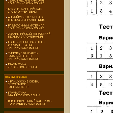
ТЕМАТИЧЕСКИЕ КАРТОЧКИ
ПО АНГЛИЙСКОМУ ЯЗЫКУ
КАК УЧИТЬ АНГЛИЙСКИЕ
СЛОВА ЭФФЕКТИВНО
АНГЛИЙСКИЕ ВРЕМЕНА В
ТЕКСТАХ И УПРАЖНЕНИЯХ
РАЗДАТОЧНЫЙ МАТЕРИАЛ
ПО АНГЛИЙСКОМУ ЯЗЫКУ
200 АНГЛИЙСКИЙ ВЫРАЖЕНИЙ.
ТЕХНИКА ЗАПОМИНАНИЯ
КОНТРОЛЬНЫЕ РАБОТЫ В
ФОРМАТЕ ЕГЭ ПО
АНГЛИЙСКОМУ ЯЗЫКУ
ТИПОВЫЕ ВАРИАНТЫ
ЗАДАНИЙ ЕГЭ ПО
АНГЛИЙСКОМУ ЯЗЫКУ
ГРАММАТИКА
ИСПАНСКОГО ЯЗЫКА
французский язык
ФРАНЦУЗСКИЕ СЛОВА.
ВИЗУАЛЬНОЕ
ЗАПОМИНАНИЕ
ГРАММАТИКА
ФРАНЦУЗСКОГО ЯЗЫКА
ВНУТРИШКОЛЬНЫЙ КОНТРОЛЬ
ПО ФРАНЦУЗСКОМУ ЯЗЫКУ