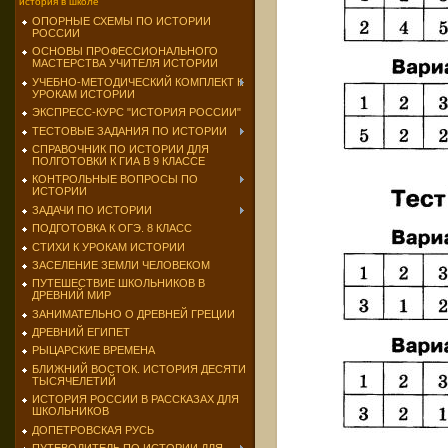
история в школе
ОПОРНЫЕ СХЕМЫ ПО ИСТОРИИ
РОССИИ
ОСНОВЫ ПРОФЕССИОНАЛЬНОГО
МАСТЕРСТВА УЧИТЕЛЯ ИСТОРИИ
УЧЕБНО-МЕТОДИЧЕСКИЙ КОМПЛЕКТ К
УРОКАМ ИСТОРИИ
ЭКСПРЕСС-КУРС "ИСТОРИЯ РОССИИ"
ТЕСТОВЫЕ ЗАДАНИЯ ПО ИСТОРИИ
СПРАВОЧНИК ПО ИСТОРИИ ДЛЯ
ПОЛГОТОВКИ К ГИА В 9 КЛАССЕ
КОНТРОЛЬНЫЕ ВОПРОСЫ ПО
ИСТОРИИ
ЗАДАЧИ ПО ИСТОРИИ
ПОДГОТОВКА К ОГЭ. 8 КЛАСС
СТИХИ К УРОКАМ ИСТОРИИ
ЗАСЕЛЕНИЕ ЗЕМЛИ ЧЕЛОВЕКОМ
ПУТЕШЕСТВИЕ ШКОЛЬНИКОВ В
ДРЕВНИЙ МИР
ЗАНИМАТЕЛЬНО О ДРЕВНЕЙ ГРЕЦИИ
ДРЕВНИЙ ЕГИПЕТ
РЫЦАРСКИЕ ВРЕМЕНА
БЛИЖНИЙ ВОСТОК. ИСТОРИЯ ДЕСЯТИ
ТЫСЯЧЕЛЕТИЙ
ИСТОРИЯ РОССИИ В РАССКАЗАХ ДЛЯ
ШКОЛЬНИКОВ
ДОПЕТРОВСКАЯ РУСЬ