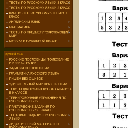
ТЕСТЫ ПО РУССКОМУ ЯЗЫКУ. 3 КЛАСС
ТЕСТЫ ПО РУССКОМУ ЯЗЫКУ. 2 КЛАСС
КИМ ПО ЛИТЕРАТУРНОМУ ЧТЕНИЮ. 1
КЛАСС
АНГЛИЙСКИЙ ЯЗЫК
МАТЕМАТИКА
ТЕСТЫ ПО ПРЕДМЕТУ "ОКРУЖАЮЩИЙ
МИР"
МУЗЫКА В НАЧАЛЬНОЙ ШКОЛЕ
русский язык
РУССКИЕ ПОСЛОВИЦЫ: ТОЛКОВАНИЕ
И ИЛЛЮСТРАЦИИ
ЗАДАНИЯ ПО ОРФОЭПИИ
ГРАММАТИКА РУССКОГО ЯЗЫКА
ПИШЕМ БЕЗ ОШИБОК
УДИВИТЕЛЬНЫЙ МИР ФРАЗЕОЛОГИИ
ТЕКСТЫ ДЛЯ КОМПЛЕКСНОГО АНАЛИЗА
В 9 КЛАССЕ
ТРЕНИРОВОЧНЫЕ УПРАЖНЕНИЯ ПО
РУССКОМУ ЯЗЫКУ
ПРАКТИЧЕСКИЕ ЗАДАНИЯ ПО
РУССКОМУ ЯЗЫКУ. 5 КЛАСС
ТЕСТОВЫЕ ЗАДАНИЯ ПО РУССКОМУ
ЯЗЫКУ
ДИДАКТИЧЕСКИЙ МАТЕРИАЛ ПО
РУССКОМУ ЯЗЫКУ