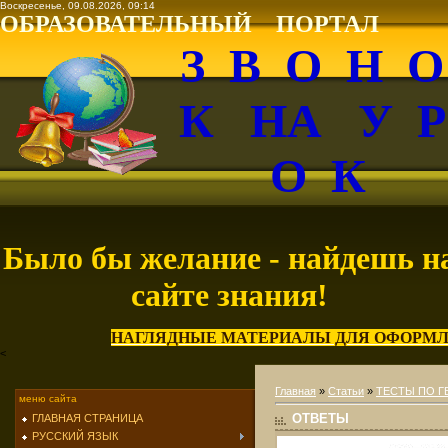
Воскресенье, 09.08.2026, 09:14
ОБРАЗОВАТЕЛЬНЫЙ ПОРТАЛ
З В О Н 
К НА У 
О К
Было бы желание - найдешь н
сайте знания!
НАГЛЯДНЫЕ МАТЕРИАЛЫ ДЛЯ ОФОРМЛ
<
Главная
»
Статьи
»
ТЕСТЫ ПО 
меню сайта
ОТВЕТЫ
ГЛАВНАЯ СТРАНИЦА
РУССКИЙ ЯЗЫК