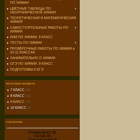
ПО ХИМИИ
ЦВЕТНЫЕ ТАБЛИЦЫ ПО
НЕОРГАНИЧЕСКОЙ ХИМИИ
ТЕОРЕТИЧЕСКАЯ И МАТЕМАТИЧЕСКАЯ
ХИМИЯ
САМОСТОЯТЕЛЬНЫЕ РАБОТЫ ПО
ХИМИИ
КИМ ПО ХИМИИ. 8 КЛАСС
ТЕСТЫ ПО ХИМИИ
ПРОВЕРОЧНЫЕ РАБОТЫ ПО ХИМИИ в
10-11 КЛАССАХ
ЗАНИМАТЕЛЬНО О ХИМИИ
ОГЭ ПО ХИМИИ. 9 КЛАСС
ПОДГОТОВКА К ЕГЭ
категории раздела
7 КЛАСС
[18]
8 КЛАСС
[13]
9 КЛАСС
[12]
10 КЛАСС
[9]
статистика
Онлайн всего:
11
Гостей:
11
Пользователей:
0