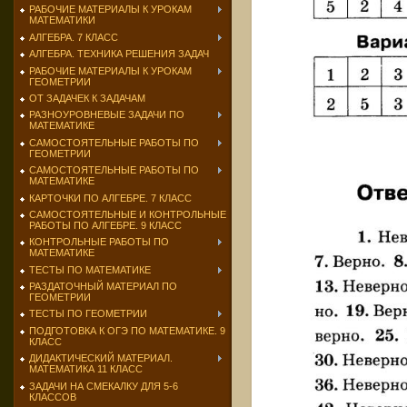
РАБОЧИЕ МАТЕРИАЛЫ К УРОКАМ
МАТЕМАТИКИ
АЛГЕБРА. 7 КЛАСС
АЛГЕБРА. ТЕХНИКА РЕШЕНИЯ ЗАДАЧ
РАБОЧИЕ МАТЕРИАЛЫ К УРОКАМ
ГЕОМЕТРИИ
ОТ ЗАДАЧЕК К ЗАДАЧАМ
РАЗНОУРОВНЕВЫЕ ЗАДАЧИ ПО
МАТЕМАТИКЕ
САМОСТОЯТЕЛЬНЫЕ РАБОТЫ ПО
ГЕОМЕТРИИ
САМОСТОЯТЕЛЬНЫЕ РАБОТЫ ПО
МАТЕМАТИКЕ
КАРТОЧКИ ПО АЛГЕБРЕ. 7 КЛАСС
САМОСТОЯТЕЛЬНЫЕ И КОНТРОЛЬНЫЕ
РАБОТЫ ПО АЛГЕБРЕ. 9 КЛАСС
КОНТРОЛЬНЫЕ РАБОТЫ ПО
МАТЕМАТИКЕ
ТЕСТЫ ПО МАТЕМАТИКЕ
РАЗДАТОЧНЫЙ МАТЕРИАЛ ПО
ГЕОМЕТРИИ
ТЕСТЫ ПО ГЕОМЕТРИИ
ПОДГОТОВКА К ОГЭ ПО МАТЕМАТИКЕ. 9
КЛАСС
ДИДАКТИЧЕСКИЙ МАТЕРИАЛ.
МАТЕМАТИКА 11 КЛАСС
ЗАДАЧИ НА СМЕКАЛКУ ДЛЯ 5-6
КЛАССОВ