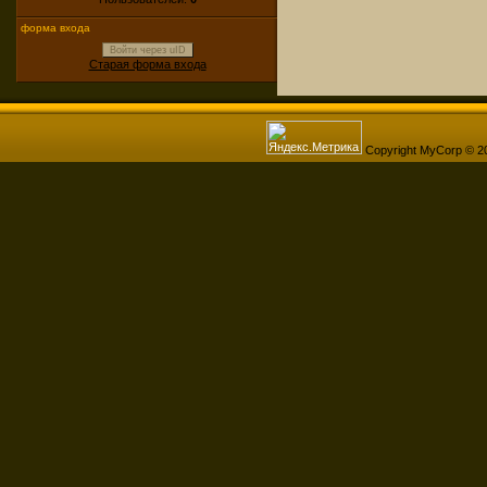
форма входа
Войти через uID
Старая форма входа
Copyright MyCorp © 2