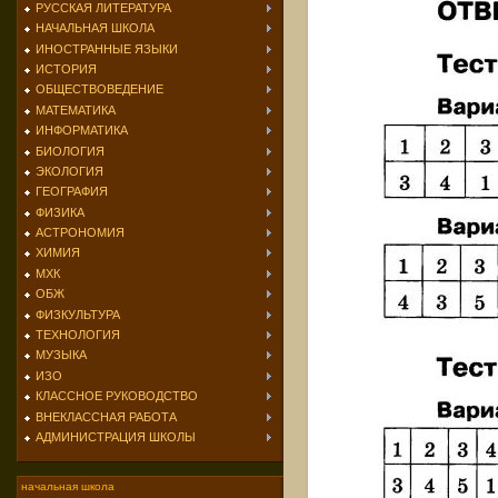
РУССКАЯ ЛИТЕРАТУРА
НАЧАЛЬНАЯ ШКОЛА
ИНОСТРАННЫЕ ЯЗЫКИ
ИСТОРИЯ
ОБЩЕСТВОВЕДЕНИЕ
МАТЕМАТИКА
ИНФОРМАТИКА
БИОЛОГИЯ
ЭКОЛОГИЯ
ГЕОГРАФИЯ
ФИЗИКА
АСТРОНОМИЯ
ХИМИЯ
МХК
ОБЖ
ФИЗКУЛЬТУРА
ТЕХНОЛОГИЯ
МУЗЫКА
ИЗО
КЛАССНОЕ РУКОВОДСТВО
ВНЕКЛАССНАЯ РАБОТА
АДМИНИСТРАЦИЯ ШКОЛЫ
начальная школа