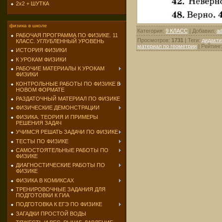
2х2 + ШУТКА
физика в школе
Категория
:
9 КЛАСС
|
Добавил
:
a
РАБОЧАЯ ПРОГРАММА ПО ФИЗИКЕ. 11
Просмотров
:
1731
|
Теги
:
дидакти
КЛАСС. УГЛУБЛЕННЫЙ УРОВЕНЬ
материал по геометрии
|
Рейтинг
ИСТОРИЯ ФИЗИКИ
К УРОКАМ ФИЗИКИ
РАБОЧИЕ МАТЕРИАЛЫ К УРОКАМ
ФИЗИКИ
КОНТРОЛЬНЫЕ РАБОТЫ ПО ФИЗИКЕ В
НОВОМ ФОРМАТЕ
РАЗДАТОЧНЫЙ МАТЕРИАЛ ПО ФИЗИКЕ
ФИЗИЧЕСКИЕ ДЕМОНСТРАЦИИ
ФИЗИКА. ТЕОРИЯ И ПРИМЕРЫ
РЕШЕНИЯ ЗАДАЧ
УЧИМСЯ РЕШАТЬ ЗАДАЧИ ПО ФИЗИКЕ
ТЕСТЫ ПО ФИЗИКЕ
САМОСТОЯТЕЛЬНЫЕ РАБОТЫ ПО
ФИЗИКЕ
ДИАГНОСТИЧЕСКИЕ РАБОТЫ ПО
ФИЗИКЕ
ФИЗИКА В КОМИКСАХ
ТРЕНИРОВОЧНЫЕ ЗАДАНИЯ ДЛЯ
ПОДГОТОВКИ К ГИА
ПОДГОТОВКА К ЕГЭ ПО ФИЗИКЕ
ЗАГАДКИ ПРОСТОЙ ВОДЫ