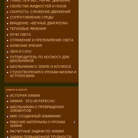
ТЯЖЕСТЬ И ВЕС. РЫЧАГ. ДАВЛЕНИЕ
СВОЙСТВА ЖИДКОСТЕЙ И ГАЗОВ
СКОРОСТЬ. СЛОЖЕНИЕ ДВИЖЕНИЙ
СОПРОТИВЛЕНИЕ СРЕДЫ
ВРАЩЕНИЕ. «ВЕЧНЫЕ ДВИГАТЕЛИ»
ТЕПЛОВЫЕ ЯВЛЕНИЯ
ЛУЧИ СВЕТА
ОТРАЖЕНИЕ И ПРЕЛОМЛЕНИЕ СВЕТА
ИЛЛЮЗИИ ЗРЕНИЯ
ЗВУК И СЛУХ
ПУТЕВОДИТЕЛЬ ПО КОСМОСУ ДЛЯ
ШКОЛЬНИКОВ
ШКОЛЬНИКАМ О ЗЕМЛЕ И КОСМОСЕ
СТИХОТВОРЕНИЯ К УРОКАМ ФИЗИКИ И
АСТРОНОМИИ
химия в школе
ИСТОРИЯ ХИМИИ
ХИМИЯ - ЭТО ИНТЕРЕСНО
ШКОЛЬНИКАМ О ПРЕВРАЩЕНИИ
ЭЛЕМЕНТОВ
МИР, СОЗДАННЫЙ ХИМИКАМИ
РАБОЧИЕ МАТЕРИАЛЫ К УРОКАМ
ХИМИИ
РАСЧЕТНЫЕ ЗАДАЧИ ПО ХИМИИ
ЗАДАЧИ ПОВЫШЕННОЙ ТРУДНОСТИ