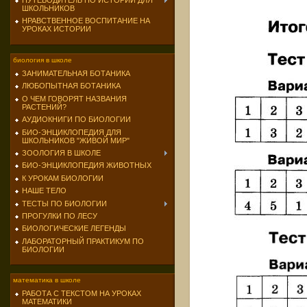
ПУТЕВОДИТЕЛЬ ПО ИСТОРИИ ДЛЯ
ШКОЛЬНИКОВ
НРАВСТВЕННОЕ ВОСПИТАНИЕ НА
УРОКАХ ИСТОРИИ
биология в школе
ЗАНИМАТЕЛЬНАЯ БОТАНИКА
ЛЮБОПЫТНАЯ БОТАНИКА
О ЧЕМ ГОВОРЯТ НАЗВАНИЯ
РАСТЕНИЙ?
АУДИОКНИГИ ПО БИОЛОГИИ
БИО-ЭНЦИКЛОПЕДИЯ ДЛЯ
ШКОЛЬНИКОВ "ЖИВОЙ МИР"
ЗООЛОГИЯ В ШКОЛЕ
БИО-ЭНЦИКЛОПЕДИЯ ЖИВОТНЫХ
К УРОКАМ БИОЛОГИИ
НАШЕ ТЕЛО
ТЕСТЫ ПО БИОЛОГИИ
ПРОГУЛКИ ПО ЛЕСУ
БИОЛОГИЧЕСКИЕ ЛЕГЕНДЫ
ЛАБОРАТОРНЫЙ ПРАКТИКУМ ПО
БИОЛОГИИ
математика в школе
РАБОТА С ТЕКСТОМ НА УРОКАХ
МАТЕМАТИКИ