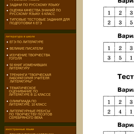
ЗАДАЧИ ПО РУССКОМУ ЯЗЫКУ
ОЦЕНКА КАЧЕСТВА ЗНАНИЙ ПО
РУССКОМУ ЯЗЫКУ. 6 КЛАСС
ТИПОВЫЕ ТЕСТОВЫЕ ЗАДАНИЯ ДЛЯ
ПОДГОТОВКИ К ЕГЭ
литература в школе
ЕГЭ ПО ЛИТЕРАТУРЕ
ВЕЛИКИЕ ПИСАТЕЛИ
ИЗУЧЕНИЕ ТВОРЧЕСТВА
ГОГОЛЯ
50 КНИГ ИЗМЕНИВШИХ
ЛИТЕРАТУРУ
ТРЕНИНГИ "ТВОРЧЕСКАЯ
ЛАБОРАТОРИЯ УЧИТЕЛЯ
ЛИТЕРАТУРЫ"
ТЕМАТИЧЕСКОЕ
ОЦЕНИВАНИЕ ПО
ЛИТЕРАТУРЕ В 11 КЛАССЕ
ОЛИМПИАДА ПО
ЛИТЕРАТУРЕ. 10 КЛАСС
ЛИТЕРАТУРНЫЕ РЕБУСЫ
ПО ТВОРЧЕСТВУ ПОЭТОВ
СЕРЕБРЯНОГО ВЕКА
иностранные языки