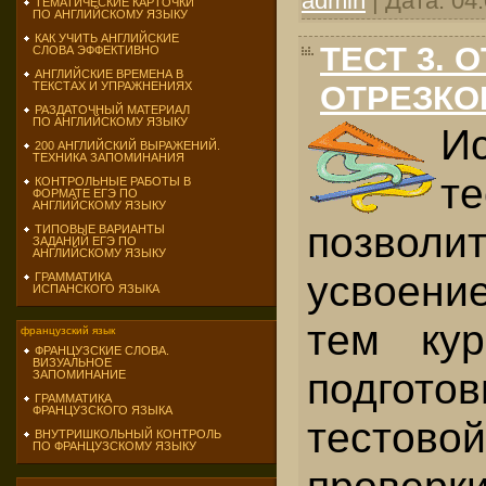
admin
|
Дата:
04
ТЕМАТИЧЕСКИЕ КАРТОЧКИ
ПО АНГЛИЙСКОМУ ЯЗЫКУ
КАК УЧИТЬ АНГЛИЙСКИЕ
ТЕСТ 3.
СЛОВА ЭФФЕКТИВНО
АНГЛИЙСКИЕ ВРЕМЕНА В
ОТРЕЗКО
ТЕКСТАХ И УПРАЖНЕНИЯХ
РАЗДАТОЧНЫЙ МАТЕРИАЛ
ПО АНГЛИЙСКОМУ ЯЗЫКУ
Ис
200 АНГЛИЙСКИЙ ВЫРАЖЕНИЙ.
ТЕХНИКА ЗАПОМИНАНИЯ
те
КОНТРОЛЬНЫЕ РАБОТЫ В
ФОРМАТЕ ЕГЭ ПО
АНГЛИЙСКОМУ ЯЗЫКУ
позвол
ТИПОВЫЕ ВАРИАНТЫ
ЗАДАНИЙ ЕГЭ ПО
АНГЛИЙСКОМУ ЯЗЫКУ
усвоени
ГРАММАТИКА
ИСПАНСКОГО ЯЗЫКА
тем кур
французский язык
ФРАНЦУЗСКИЕ СЛОВА.
ВИЗУАЛЬНОЕ
подгот
ЗАПОМИНАНИЕ
ГРАММАТИКА
ФРАНЦУЗСКОГО ЯЗЫКА
тесто
ВНУТРИШКОЛЬНЫЙ КОНТРОЛЬ
ПО ФРАНЦУЗСКОМУ ЯЗЫКУ
проверки