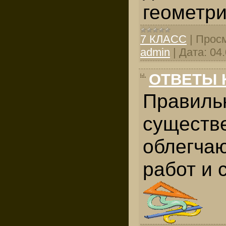
геометри
7 КЛАСС
|
Просм
admin
|
Дата:
04
ОТВЕТЫ 
Правиль
существ
облегчаю
работ и 