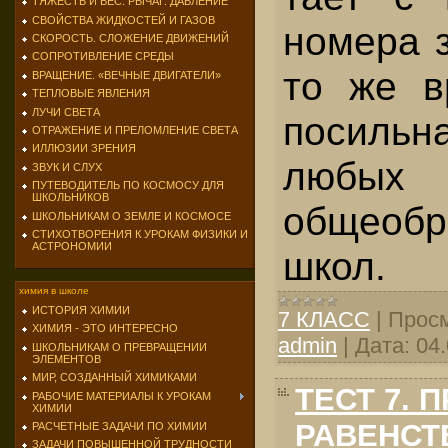
ТЯЖЕСТЬ И ВЕС. РЫЧАГ. ДАВЛЕНИЕ
СВОЙСТВА ЖИДКОСТЕЙ И ГАЗОВ
номера з
СКОРОСТЬ. СЛОЖЕНИЕ ДВИЖЕНИЙ
СОПРОТИВЛЕНИЕ СРЕДЫ
то же в
ВРАЩЕНИЕ. «ВЕЧНЫЕ ДВИГАТЕЛИ»
ТЕПЛОВЫЕ ЯВЛЕНИЯ
ЛУЧИ СВЕТА
посиль
ОТРАЖЕНИЕ И ПРЕЛОМЛЕНИЕ СВЕТА
ИЛЛЮЗИИ ЗРЕНИЯ
любых
ЗВУК И СЛУХ
ПУТЕВОДИТЕЛЬ ПО КОСМОСУ ДЛЯ
ШКОЛЬНИКОВ
общеобр
ШКОЛЬНИКАМ О ЗЕМЛЕ И КОСМОСЕ
СТИХОТВОРЕНИЯ К УРОКАМ ФИЗИКИ И
АСТРОНОМИИ
школ.
химия в школе
ИСТОРИЯ ХИМИИ
7 КЛАСС
|
Просм
ХИМИЯ - ЭТО ИНТЕРЕСНО
admin
|
Дата:
04
ШКОЛЬНИКАМ О ПРЕВРАЩЕНИИ
ЭЛЕМЕНТОВ
МИР, СОЗДАННЫЙ ХИМИКАМИ
ТЕСТ 7. 
РАБОЧИЕ МАТЕРИАЛЫ К УРОКАМ
ХИМИИ
РАВЕНСТ
РАСЧЕТНЫЕ ЗАДАЧИ ПО ХИМИИ
ЗАДАЧИ ПОВЫШЕННОЙ ТРУДНОСТИ