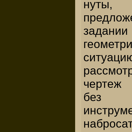
нуты,
предл
задании
геометр
ситуаци
рассмот
чертеж 
без ч
инструме
набро