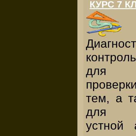
КУРС 7 К
Диагнос
контрол
для к
проверк
тем, а 
для об
устной 