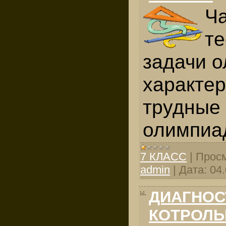
Ча
те
задачи 
характер
трудные
олимпиа
7 КЛАСС
|
Просм
admin
|
Дата:
04
ДИАГНОС
КОТРОЛЬ