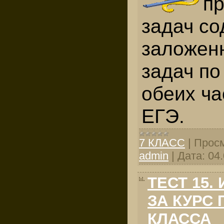
п
задач со
заложенн
задач по
обеих ча
ЕГЭ.
7 КЛАСС
|
Просм
admin
|
Дата:
04
ТЕСТ 15.
ЗА КУРС 
КЛАССА