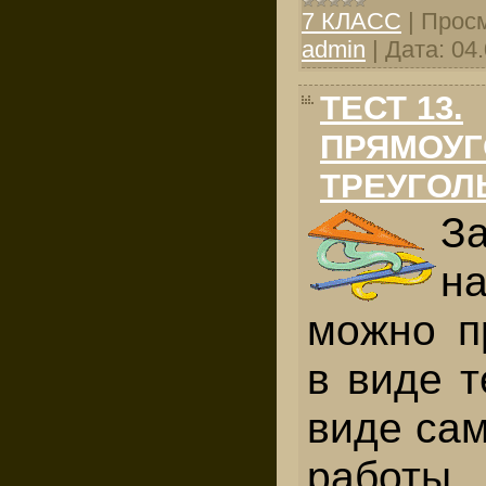
7 КЛАСС
|
Просм
admin
|
Дата:
04
ТЕСТ 13.
ПРЯМОУ
ТРЕУГОЛ
З
н
можно п
в виде т
виде
сам
работы
п