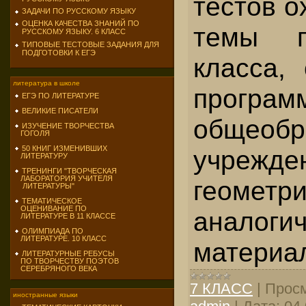
тестов о
ЗАДАЧИ ПО РУССКОМУ ЯЗЫКУ
ОЦЕНКА КАЧЕСТВА ЗНАНИЙ ПО
темы г
РУССКОМУ ЯЗЫКУ. 6 КЛАСС
ТИПОВЫЕ ТЕСТОВЫЕ ЗАДАНИЯ ДЛЯ
ПОДГОТОВКИ К ЕГЭ
класса, 
литература в школе
програм
ЕГЭ ПО ЛИТЕРАТУРЕ
ВЕЛИКИЕ ПИСАТЕЛИ
общеобр
ИЗУЧЕНИЕ ТВОРЧЕСТВА
ГОГОЛЯ
50 КНИГ ИЗМЕНИВШИХ
учреж
ЛИТЕРАТУРУ
ТРЕНИНГИ "ТВОРЧЕСКАЯ
ЛАБОРАТОРИЯ УЧИТЕЛЯ
геом
ЛИТЕРАТУРЫ"
ТЕМАТИЧЕСКОЕ
ОЦЕНИВАНИЕ ПО
аналоги
ЛИТЕРАТУРЕ В 11 КЛАССЕ
ОЛИМПИАДА ПО
ЛИТЕРАТУРЕ. 10 КЛАСС
материа
ЛИТЕРАТУРНЫЕ РЕБУСЫ
ПО ТВОРЧЕСТВУ ПОЭТОВ
СЕРЕБРЯНОГО ВЕКА
7 КЛАСС
|
Просм
иностранные языки