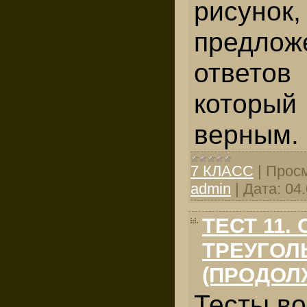
рисунок,
предлож
ответов
которы
верным.
7 КЛАСС
|
Просм
admin
|
Дата:
04
ТЕСТ 11.
ТРЕУГОЛ
(ПРОДОЛ
Тесты во