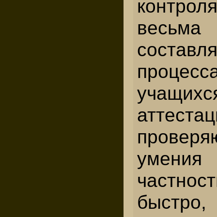
контро
весьм
составл
процесс
учащихс
аттест
проверя
умения 
частно
быстро,