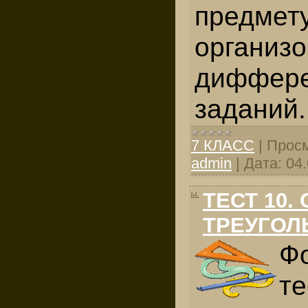
предмету
организ
диффере
заданий.
7 КЛАСС
|
Просм
admin
|
Дата:
04
ТЕСТ 10.
ТРЕУГОЛ
Ф
те