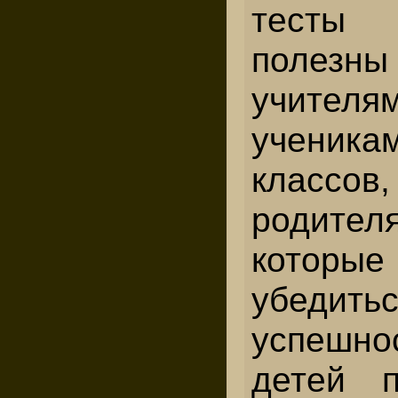
тесты 
полезн
учителя
учени
классов
родител
котор
убед
успешн
детей п