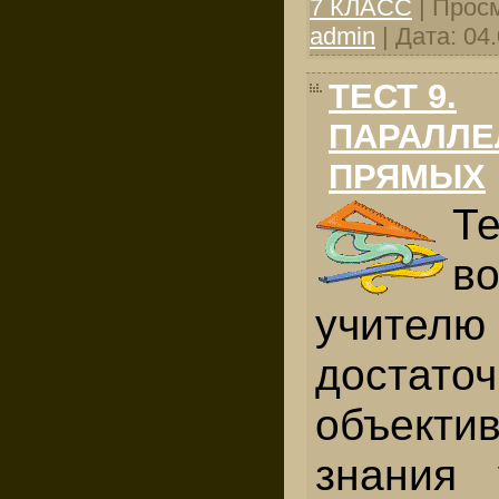
7 КЛАСС
|
Просм
admin
|
Дата:
04
ТЕСТ 9.
ПАРАЛЛЕ
ПРЯМЫХ
Т
в
учител
достато
объекти
знания 