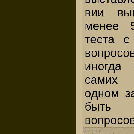
вии вы
менее 
теста с
вопро­с
иногда 
самих 
одном з
быть 
вопросов