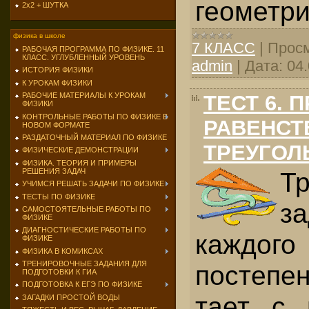
геометри
2х2 + ШУТКА
физика в школе
7 КЛАСС
|
Просм
РАБОЧАЯ ПРОГРАММА ПО ФИЗИКЕ. 11
КЛАСС. УГЛУБЛЕННЫЙ УРОВЕНЬ
admin
|
Дата:
04
ИСТОРИЯ ФИЗИКИ
К УРОКАМ ФИЗИКИ
ТЕСТ 6. 
РАБОЧИЕ МАТЕРИАЛЫ К УРОКАМ
ФИЗИКИ
КОНТРОЛЬНЫЕ РАБОТЫ ПО ФИЗИКЕ В
РАВЕНСТ
НОВОМ ФОРМАТЕ
РАЗДАТОЧНЫЙ МАТЕРИАЛ ПО ФИЗИКЕ
ТРЕУГОЛ
ФИЗИЧЕСКИЕ ДЕМОНСТРАЦИИ
ФИЗИКА. ТЕОРИЯ И ПРИМЕРЫ
РЕШЕНИЯ ЗАДАЧ
Тр
УЧИМСЯ РЕШАТЬ ЗАДАЧИ ПО ФИЗИКЕ
ТЕСТЫ ПО ФИЗИКЕ
з
САМОСТОЯТЕЛЬНЫЕ РАБОТЫ ПО
ФИЗИКЕ
ДИАГНОСТИЧЕСКИЕ РАБОТЫ ПО
каждо
ФИЗИКЕ
ФИЗИКА В КОМИКСАХ
ТРЕНИРОВОЧНЫЕ ЗАДАНИЯ ДЛЯ
постепе
ПОДГОТОВКИ К ГИА
ПОДГОТОВКА К ЕГЭ ПО ФИЗИКЕ
тает с 
ЗАГАДКИ ПРОСТОЙ ВОДЫ