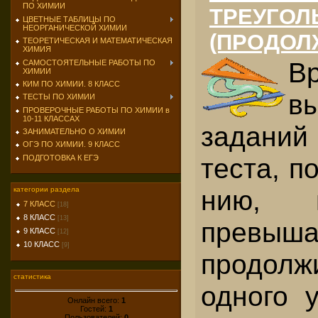
ПО ХИМИИ
ТРЕУГОЛ
ЦВЕТНЫЕ ТАБЛИЦЫ ПО
НЕОРГАНИЧЕСКОЙ ХИМИИ
(ПРОДОЛ
ТЕОРЕТИЧЕСКАЯ И МАТЕМАТИЧЕСКАЯ
ХИМИЯ
В
САМОСТОЯТЕЛЬНЫЕ РАБОТЫ ПО
ХИМИИ
КИМ ПО ХИМИИ. 8 КЛАСС
в
ТЕСТЫ ПО ХИМИИ
ПРОВЕРОЧНЫЕ РАБОТЫ ПО ХИМИИ в
10-11 КЛАССАХ
задан
ЗАНИМАТЕЛЬНО О ХИМИИ
ОГЭ ПО ХИМИИ. 9 КЛАСС
теста, п
ПОДГОТОВКА К ЕГЭ
нию, 
категории раздела
7 КЛАСС
[18]
8 КЛАСС
[13]
превыша
9 КЛАСС
[12]
10 КЛАСС
[9]
продолж
статистика
одного 
Онлайн всего:
1
Гостей:
1
Пользователей:
0