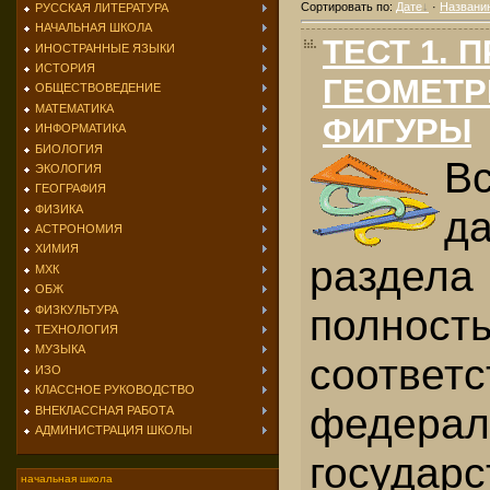
Сортировать по
:
Дате
·
Названи
РУССКАЯ ЛИТЕРАТУРА
НАЧАЛЬНАЯ ШКОЛА
ТЕСТ 1.
ИНОСТРАННЫЕ ЯЗЫКИ
ИСТОРИЯ
ГЕОМЕТР
ОБЩЕСТВОВЕДЕНИЕ
МАТЕМАТИКА
ФИГУРЫ
ИНФОРМАТИКА
БИОЛОГИЯ
В
ЭКОЛОГИЯ
ГЕОГРАФИЯ
ФИЗИКА
д
АСТРОНОМИЯ
ХИМИЯ
разде
МХК
ОБЖ
полност
ФИЗКУЛЬТУРА
ТЕХНОЛОГИЯ
МУЗЫКА
соответс
ИЗО
КЛАССНОЕ РУКОВОДСТВО
федерал
ВНЕКЛАССНАЯ РАБОТА
АДМИНИСТРАЦИЯ ШКОЛЫ
государ
начальная школа