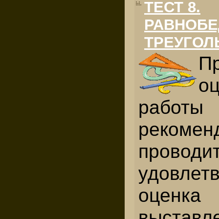
ТЕСТ 8.
РАВНОБ
ТРЕУГОЛ
П
о
раб
рекомен
проводи
удовлет
оцен
выставл