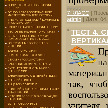
история в школе
ОПОРНЫЕ СХЕМЫ ПО ИСТОРИИ
РОССИИ
7 КЛАСС
|
Просм
ОСНОВЫ ПРОФЕССИОНАЛЬНОГО
МАСТЕРСТВА УЧИТЕЛЯ ИСТОРИИ
admin
|
Дата:
04
УЧЕБНО-МЕТОДИЧЕСКИЙ КОМПЛЕКТ К
УРОКАМ ИСТОРИИ
ЭКСПРЕСС-КУРС "ИСТОРИЯ РОССИИ"
ТЕСТ 4. 
ТЕСТОВЫЕ ЗАДАНИЯ ПО ИСТОРИИ
СПРАВОЧНИК ПО ИСТОРИИ ДЛЯ
ВЕРТИКА
ПОЛГОТОВКИ К ГИА В 9 КЛАССЕ
КОНТРОЛЬНЫЕ ВОПРОСЫ ПО
ИСТОРИИ
Пр
ЗАДАЧИ ПО ИСТОРИИ
ПОДГОТОВКА К ОГЭ. 8 КЛАСС
на
СТИХИ К УРОКАМ ИСТОРИИ
ЗАСЕЛЕНИЕ ЗЕМЛИ ЧЕЛОВЕКОМ
ПУТЕШЕСТВИЕ ШКОЛЬНИКОВ В
материал
ДРЕВНИЙ МИР
ЗАНИМАТЕЛЬНО О ДРЕВНЕЙ ГРЕЦИИ
так, что
ДРЕВНИЙ ЕГИПЕТ
РЫЦАРСКИЕ ВРЕМЕНА
БЛИЖНИЙ ВОСТОК. ИСТОРИЯ ДЕСЯТИ
воспользо
ТЫСЯЧЕЛЕТИЙ
ИСТОРИЯ РОССИИ В РАССКАЗАХ ДЛЯ
ШКОЛЬНИКОВ
учителя,
ДОПЕТРОВСКАЯ РУСЬ