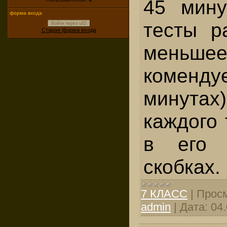
45 мину
форма входа
тесты р
Войти через uID
Старая форма входа
меньшее
коменду
минутах
каждого 
в его 
скобках.
7 КЛАСС
|
Просм
admin
|
Дата:
04