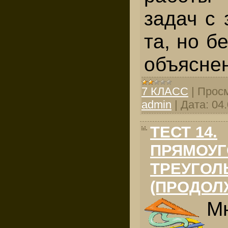
задач с 
та, но б
объясне
7 КЛАСС
|
Просм
admin
|
Дата:
04
ТЕСТ 14.
ПРЯМОУ
ТРЕУГОЛ
(ПРОДОЛ
Мн