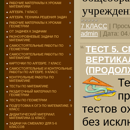
РАБОЧИЕ МАТЕРИАЛЫ К УРОКАМ
учрежден
МАТЕМАТИКИ
АЛГЕБРА. 7 КЛАСС
АЛГЕБРА. ТЕХНИКА РЕШЕНИЯ ЗАДАЧ
РАБОЧИЕ МАТЕРИАЛЫ К УРОКАМ
7 КЛАСС
|
Просм
ГЕОМЕТРИИ
ОТ ЗАДАЧЕК К ЗАДАЧАМ
admin
|
Дата:
04
РАЗНОУРОВНЕВЫЕ ЗАДАЧИ ПО
МАТЕМАТИКЕ
САМОСТОЯТЕЛЬНЫЕ РАБОТЫ ПО
ТЕСТ 5. 
ГЕОМЕТРИИ
САМОСТОЯТЕЛЬНЫЕ РАБОТЫ ПО
ВЕРТИКА
МАТЕМАТИКЕ
КАРТОЧКИ ПО АЛГЕБРЕ. 7 КЛАСС
(ПРОДОЛ
САМОСТОЯТЕЛЬНЫЕ И КОНТРОЛЬНЫЕ
РАБОТЫ ПО АЛГЕБРЕ. 9 КЛАСС
КОНТРОЛЬНЫЕ РАБОТЫ ПО
Т
МАТЕМАТИКЕ
ТЕСТЫ ПО МАТЕМАТИКЕ
п
РАЗДАТОЧНЫЙ МАТЕРИАЛ ПО
ГЕОМЕТРИИ
ТЕСТЫ ПО ГЕОМЕТРИИ
тестов о
ПОДГОТОВКА К ОГЭ ПО МАТЕМАТИКЕ. 9
КЛАСС
ДИДАКТИЧЕСКИЙ МАТЕРИАЛ.
без искл
МАТЕМАТИКА 11 КЛАСС
ЗАДАЧИ НА СМЕКАЛКУ ДЛЯ 5-6
КЛАССОВ