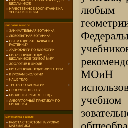
ПУТЕВОДИТЕЛЬ ПО ИСТОРИИ ДЛЯ
ШКОЛЬНИКОВ
любым 
НРАВСТВЕННОЕ ВОСПИТАНИЕ НА
УРОКАХ ИСТОРИИ
геометри
биология в школе
ЗАНИМАТЕЛЬНАЯ БОТАНИКА
Федерал
ЛЮБОПЫТНАЯ БОТАНИКА
О ЧЕМ ГОВОРЯТ НАЗВАНИЯ
учебнико
РАСТЕНИЙ?
АУДИОКНИГИ ПО БИОЛОГИИ
БИО-ЭНЦИКЛОПЕДИЯ ДЛЯ
рекоменд
ШКОЛЬНИКОВ "ЖИВОЙ МИР"
ЗООЛОГИЯ В ШКОЛЕ
БИО-ЭНЦИКЛОПЕДИЯ ЖИВОТНЫХ
МОи
К УРОКАМ БИОЛОГИИ
НАШЕ ТЕЛО
испол
ТЕСТЫ ПО БИОЛОГИИ
ПРОГУЛКИ ПО ЛЕСУ
БИОЛОГИЧЕСКИЕ ЛЕГЕНДЫ
учебн
ЛАБОРАТОРНЫЙ ПРАКТИКУМ ПО
БИОЛОГИИ
зовател
математика в школе
общеобра
РАБОТА С ТЕКСТОМ НА УРОКАХ
МАТЕМАТИКИ