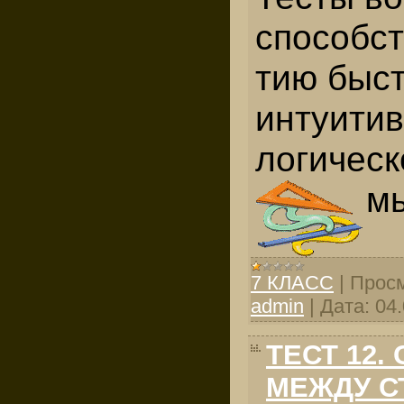
способст
тию быст
интуитив
логическ
м
7 КЛАСС
|
Просм
admin
|
Дата:
04
ТЕСТ 12
МЕЖДУ С