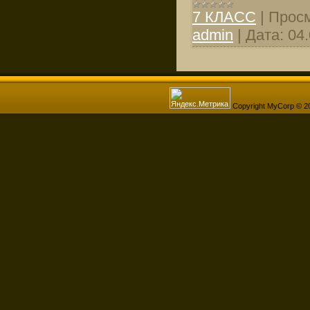
7 КЛАСС
|
Просм
admin
|
Дата:
04
Copyright MyCorp © 2