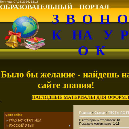
Пятница, 07.08.2026, 12:18
ОБРАЗОВАТЕЛЬНЫЙ ПОРТАЛ
З В О Н 
К НА У 
О К
Было бы желание - найдешь н
сайте знания!
НАГЛЯДНЫЕ МАТЕРИАЛЫ ДЛЯ ОФОРМЛ
<
Главная
»
Статьи
»
ТЕСТЫ ПО 
меню сайта
В категории материалов
:
18
ГЛАВНАЯ СТРАНИЦА
Показано материалов
:
1-18
РУССКИЙ ЯЗЫК