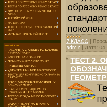
ТЕСТЫ ПО РУССКОМУ ЯЗЫКУ. 3 КЛАСС
образов
ТЕСТЫ ПО РУССКОМУ ЯЗЫКУ. 2 КЛАСС
КИМ ПО ЛИТЕРАТУРНОМУ ЧТЕНИЮ. 1
КЛАСС
стандар
АНГЛИЙСКИЙ ЯЗЫК
МАТЕМАТИКА
поколени
ТЕСТЫ ПО ПРЕДМЕТУ "ОКРУЖАЮЩИЙ
МИР"
МУЗЫКА В НАЧАЛЬНОЙ ШКОЛЕ
7 КЛАСС
|
Просм
русский язык
admin
|
Дата:
04
РУССКИЕ ПОСЛОВИЦЫ: ТОЛКОВАНИЕ
И ИЛЛЮСТРАЦИИ
ЗАДАНИЯ ПО ОРФОЭПИИ
ТЕСТ 2. 
ГРАММАТИКА РУССКОГО ЯЗЫКА
ПИШЕМ БЕЗ ОШИБОК
ОБОЗНАЧ
УДИВИТЕЛЬНЫЙ МИР ФРАЗЕОЛОГИИ
ТЕКСТЫ ДЛЯ КОМПЛЕКСНОГО АНАЛИЗА
ГЕОМЕТР
В 9 КЛАССЕ
ТРЕНИРОВОЧНЫЕ УПРАЖНЕНИЯ ПО
Т
РУССКОМУ ЯЗЫКУ
ПРАКТИЧЕСКИЕ ЗАДАНИЯ ПО
РУССКОМУ ЯЗЫКУ. 5 КЛАСС
п
ТЕСТОВЫЕ ЗАДАНИЯ ПО РУССКОМУ
ЯЗЫКУ
ДИДАКТИЧЕСКИЙ МАТЕРИАЛ ПО
РУССКОМУ ЯЗЫКУ