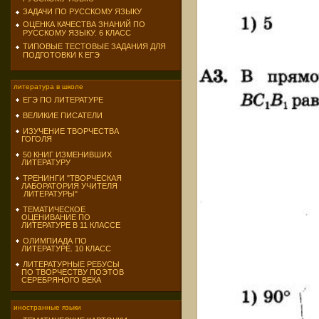
ЗАДАЧИ ПО РУССКОМУ ЯЗЫКУ
ОЦЕНКА КАЧЕСТВА ЗНАНИЙ ПО
РУССКОМУ ЯЗЫКУ. 6 КЛАСС
ТИПОВЫЕ ТЕСТОВЫЕ ЗАДАНИЯ ДЛЯ
ПОДГОТОВКИ К ЕГЭ
литература в школе
ЕГЭ ПО ЛИТЕРАТУРЕ
ВЕЛИКИЕ ПИСАТЕЛИ
ИЗУЧЕНИЕ ТВОРЧЕСТВА
ГОГОЛЯ
50 КНИГ ИЗМЕНИВШИХ
ЛИТЕРАТУРУ
ТРЕНИНГИ "ТВОРЧЕСКАЯ
ЛАБОРАТОРИЯ УЧИТЕЛЯ
ЛИТЕРАТУРЫ"
ТЕМАТИЧЕСКОЕ
ОЦЕНИВАНИЕ ПО
ЛИТЕРАТУРЕ В 11 КЛАССЕ
ОЛИМПИАДА ПО
ЛИТЕРАТУРЕ. 10 КЛАСС
ЛИТЕРАТУРНЫЕ РЕБУСЫ
ПО ТВОРЧЕСТВУ ПОЭТОВ
СЕРЕБРЯНОГО ВЕКА
иностранные языки