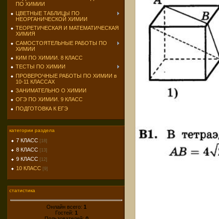
ПО ХИМИИ
ЦВЕТНЫЕ ТАБЛИЦЫ ПО
НЕОРГАНИЧЕСКОЙ ХИМИИ
ТЕОРЕТИЧЕСКАЯ И МАТЕМАТИЧЕСКАЯ
ХИМИЯ
САМОСТОЯТЕЛЬНЫЕ РАБОТЫ ПО
ХИМИИ
КИМ ПО ХИМИИ. 8 КЛАСС
ТЕСТЫ ПО ХИМИИ
ПРОВЕРОЧНЫЕ РАБОТЫ ПО ХИМИИ в
10-11 КЛАССАХ
ЗАНИМАТЕЛЬНО О ХИМИИ
ОГЭ ПО ХИМИИ. 9 КЛАСС
ПОДГОТОВКА К ЕГЭ
категории раздела
7 КЛАСС
[18]
8 КЛАСС
[13]
9 КЛАСС
[12]
10 КЛАСС
[9]
статистика
Онлайн всего:
1
Гостей:
1
Пользователей:
0