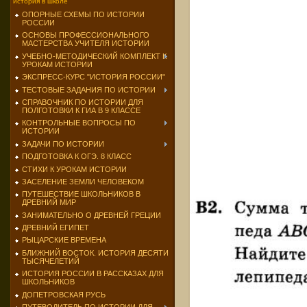
история в школе
ОПОРНЫЕ СХЕМЫ ПО ИСТОРИИ
РОССИИ
ОСНОВЫ ПРОФЕССИОНАЛЬНОГО
МАСТЕРСТВА УЧИТЕЛЯ ИСТОРИИ
УЧЕБНО-МЕТОДИЧЕСКИЙ КОМПЛЕКТ К
УРОКАМ ИСТОРИИ
ЭКСПРЕСС-КУРС "ИСТОРИЯ РОССИИ"
ТЕСТОВЫЕ ЗАДАНИЯ ПО ИСТОРИИ
СПРАВОЧНИК ПО ИСТОРИИ ДЛЯ
ПОЛГОТОВКИ К ГИА В 9 КЛАССЕ
КОНТРОЛЬНЫЕ ВОПРОСЫ ПО
ИСТОРИИ
ЗАДАЧИ ПО ИСТОРИИ
ПОДГОТОВКА К ОГЭ. 8 КЛАСС
СТИХИ К УРОКАМ ИСТОРИИ
ЗАСЕЛЕНИЕ ЗЕМЛИ ЧЕЛОВЕКОМ
ПУТЕШЕСТВИЕ ШКОЛЬНИКОВ В
ДРЕВНИЙ МИР
ЗАНИМАТЕЛЬНО О ДРЕВНЕЙ ГРЕЦИИ
ДРЕВНИЙ ЕГИПЕТ
РЫЦАРСКИЕ ВРЕМЕНА
БЛИЖНИЙ ВОСТОК. ИСТОРИЯ ДЕСЯТИ
ТЫСЯЧЕЛЕТИЙ
ИСТОРИЯ РОССИИ В РАССКАЗАХ ДЛЯ
ШКОЛЬНИКОВ
ДОПЕТРОВСКАЯ РУСЬ