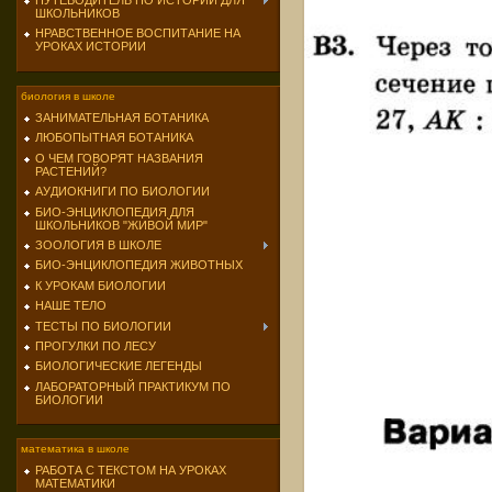
ПУТЕВОДИТЕЛЬ ПО ИСТОРИИ ДЛЯ
ШКОЛЬНИКОВ
НРАВСТВЕННОЕ ВОСПИТАНИЕ НА
УРОКАХ ИСТОРИИ
биология в школе
ЗАНИМАТЕЛЬНАЯ БОТАНИКА
ЛЮБОПЫТНАЯ БОТАНИКА
О ЧЕМ ГОВОРЯТ НАЗВАНИЯ
РАСТЕНИЙ?
АУДИОКНИГИ ПО БИОЛОГИИ
БИО-ЭНЦИКЛОПЕДИЯ ДЛЯ
ШКОЛЬНИКОВ "ЖИВОЙ МИР"
ЗООЛОГИЯ В ШКОЛЕ
БИО-ЭНЦИКЛОПЕДИЯ ЖИВОТНЫХ
К УРОКАМ БИОЛОГИИ
НАШЕ ТЕЛО
ТЕСТЫ ПО БИОЛОГИИ
ПРОГУЛКИ ПО ЛЕСУ
БИОЛОГИЧЕСКИЕ ЛЕГЕНДЫ
ЛАБОРАТОРНЫЙ ПРАКТИКУМ ПО
БИОЛОГИИ
математика в школе
РАБОТА С ТЕКСТОМ НА УРОКАХ
МАТЕМАТИКИ