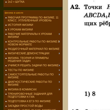
2х2 + ШУТКА
физика в школе
РАБОЧАЯ ПРОГРАММА ПО ФИЗИКЕ. 11
КЛАСС. УГЛУБЛЕННЫЙ УРОВЕНЬ
ИСТОРИЯ ФИЗИКИ
К УРОКАМ ФИЗИКИ
РАБОЧИЕ МАТЕРИАЛЫ К УРОКАМ
ФИЗИКИ
КОНТРОЛЬНЫЕ РАБОТЫ ПО ФИЗИКЕ В
НОВОМ ФОРМАТЕ
РАЗДАТОЧНЫЙ МАТЕРИАЛ ПО ФИЗИКЕ
ФИЗИЧЕСКИЕ ДЕМОНСТРАЦИИ
ФИЗИКА. ТЕОРИЯ И ПРИМЕРЫ
РЕШЕНИЯ ЗАДАЧ
УЧИМСЯ РЕШАТЬ ЗАДАЧИ ПО ФИЗИКЕ
ТЕСТЫ ПО ФИЗИКЕ
САМОСТОЯТЕЛЬНЫЕ РАБОТЫ ПО
ФИЗИКЕ
ДИАГНОСТИЧЕСКИЕ РАБОТЫ ПО
ФИЗИКЕ
ФИЗИКА В КОМИКСАХ
ТРЕНИРОВОЧНЫЕ ЗАДАНИЯ ДЛЯ
ПОДГОТОВКИ К ГИА
ПОДГОТОВКА К ЕГЭ ПО ФИЗИКЕ
ЗАГАДКИ ПРОСТОЙ ВОДЫ