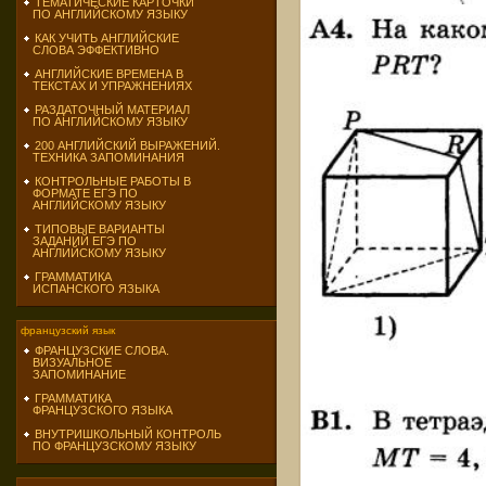
ТЕМАТИЧЕСКИЕ КАРТОЧКИ
ПО АНГЛИЙСКОМУ ЯЗЫКУ
КАК УЧИТЬ АНГЛИЙСКИЕ
СЛОВА ЭФФЕКТИВНО
АНГЛИЙСКИЕ ВРЕМЕНА В
ТЕКСТАХ И УПРАЖНЕНИЯХ
РАЗДАТОЧНЫЙ МАТЕРИАЛ
ПО АНГЛИЙСКОМУ ЯЗЫКУ
200 АНГЛИЙСКИЙ ВЫРАЖЕНИЙ.
ТЕХНИКА ЗАПОМИНАНИЯ
КОНТРОЛЬНЫЕ РАБОТЫ В
ФОРМАТЕ ЕГЭ ПО
АНГЛИЙСКОМУ ЯЗЫКУ
ТИПОВЫЕ ВАРИАНТЫ
ЗАДАНИЙ ЕГЭ ПО
АНГЛИЙСКОМУ ЯЗЫКУ
ГРАММАТИКА
ИСПАНСКОГО ЯЗЫКА
французский язык
ФРАНЦУЗСКИЕ СЛОВА.
ВИЗУАЛЬНОЕ
ЗАПОМИНАНИЕ
ГРАММАТИКА
ФРАНЦУЗСКОГО ЯЗЫКА
ВНУТРИШКОЛЬНЫЙ КОНТРОЛЬ
ПО ФРАНЦУЗСКОМУ ЯЗЫКУ