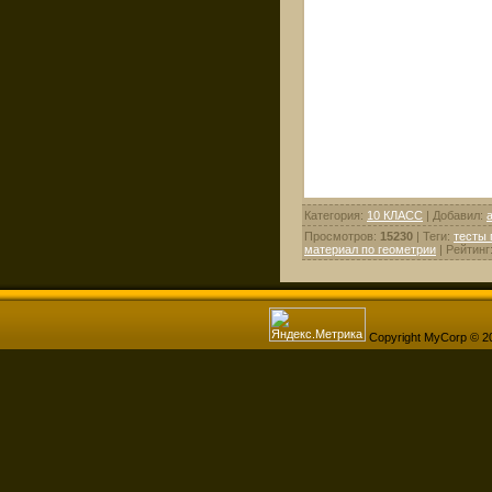
Категория
:
10 КЛАСС
|
Добавил
:
Просмотров
:
15230
|
Теги
:
тесты 
материал по геометрии
|
Рейтинг
Copyright MyCorp © 2