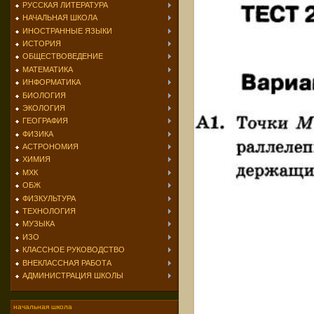
РУССКАЯ ЛИТЕРАТУРА
НАЧАЛЬНАЯ ШКОЛА
ИНОСТРАННЫЕ ЯЗЫКИ
ИСТОРИЯ
ОБЩЕСТВОВЕДЕНИЕ
МАТЕМАТИКА
ИНФОРМАТИКА
БИОЛОГИЯ
ЭКОЛОГИЯ
ГЕОГРАФИЯ
ФИЗИКА
АСТРОНОМИЯ
ХИМИЯ
МХК
ОБЖ
ФИЗКУЛЬТУРА
ТЕХНОЛОГИЯ
МУЗЫКА
ИЗО
КЛАССНОЕ РУКОВОДСТВО
ВНЕКЛАССНАЯ РАБОТА
АДМИНИСТРАЦИЯ ШКОЛЫ
начальная школа