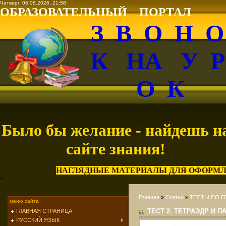
Четверг, 06.08.2026, 21:58
ОБРАЗОВАТЕЛЬНЫЙ ПОРТАЛ
З В О Н 
К НА У 
О К
Было бы желание - найдешь н
сайте знания!
НАГЛЯДНЫЕ МАТЕРИАЛЫ ДЛЯ ОФОРМЛ
<
Главная
»
Статьи
»
ТЕСТЫ ПО 
меню сайта
ТЕСТ 2. ТЕТРАЭДР И 
ГЛАВНАЯ СТРАНИЦА
РУССКИЙ ЯЗЫК