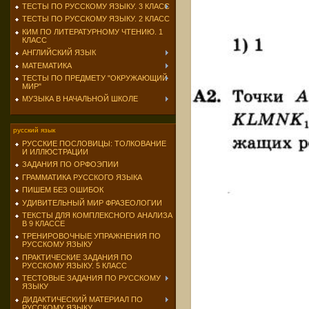
ТЕСТЫ ПО РУССКОМУ ЯЗЫКУ. 3 КЛАСС
ТЕСТЫ ПО РУССКОМУ ЯЗЫКУ. 2 КЛАСС
КИМ ПО ЛИТЕРАТУРНОМУ ЧТЕНИЮ. 1
КЛАСС
АНГЛИЙСКИЙ ЯЗЫК
МАТЕМАТИКА
ТЕСТЫ ПО ПРЕДМЕТУ "ОКРУЖАЮЩИЙ
МИР"
МУЗЫКА В НАЧАЛЬНОЙ ШКОЛЕ
русский язык
РУССКИЕ ПОСЛОВИЦЫ: ТОЛКОВАНИЕ
И ИЛЛЮСТРАЦИИ
ЗАДАНИЯ ПО ОРФОЭПИИ
ГРАММАТИКА РУССКОГО ЯЗЫКА
ПИШЕМ БЕЗ ОШИБОК
УДИВИТЕЛЬНЫЙ МИР ФРАЗЕОЛОГИИ
ТЕКСТЫ ДЛЯ КОМПЛЕКСНОГО АНАЛИЗА
В 9 КЛАССЕ
ТРЕНИРОВОЧНЫЕ УПРАЖНЕНИЯ ПО
РУССКОМУ ЯЗЫКУ
ПРАКТИЧЕСКИЕ ЗАДАНИЯ ПО
РУССКОМУ ЯЗЫКУ. 5 КЛАСС
ТЕСТОВЫЕ ЗАДАНИЯ ПО РУССКОМУ
ЯЗЫКУ
ДИДАКТИЧЕСКИЙ МАТЕРИАЛ ПО
РУССКОМУ ЯЗЫКУ