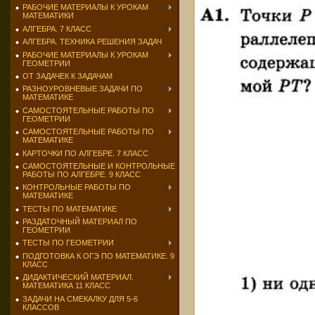
РАБОЧИЕ МАТЕРИАЛЫ К УРОКАМ
МАТЕМАТИКИ
АЛГЕБРА. 7 КЛАСС
АЛГЕБРА. ТЕХНИКА РЕШЕНИЯ ЗАДАЧ
РАБОЧИЕ МАТЕРИАЛЫ К УРОКАМ
ГЕОМЕТРИИ
ОТ ЗАДАЧЕК К ЗАДАЧАМ
РАЗНОУРОВНЕВЫЕ ЗАДАЧИ ПО
МАТЕМАТИКЕ
САМОСТОЯТЕЛЬНЫЕ РАБОТЫ ПО
ГЕОМЕТРИИ
САМОСТОЯТЕЛЬНЫЕ РАБОТЫ ПО
МАТЕМАТИКЕ
КАРТОЧКИ ПО АЛГЕБРЕ. 7 КЛАСС
САМОСТОЯТЕЛЬНЫЕ И КОНТРОЛЬНЫЕ
РАБОТЫ ПО АЛГЕБРЕ. 9 КЛАСС
КОНТРОЛЬНЫЕ РАБОТЫ ПО
МАТЕМАТИКЕ
ТЕСТЫ ПО МАТЕМАТИКЕ
РАЗДАТОЧНЫЙ МАТЕРИАЛ ПО
ГЕОМЕТРИИ
ТЕСТЫ ПО ГЕОМЕТРИИ
ПОДГОТОВКА К ОГЭ ПО МАТЕМАТИКЕ. 9
КЛАСС
ДИДАКТИЧЕСКИЙ МАТЕРИАЛ.
МАТЕМАТИКА 11 КЛАСС
ЗАДАЧИ НА СМЕКАЛКУ ДЛЯ 5-6
КЛАССОВ