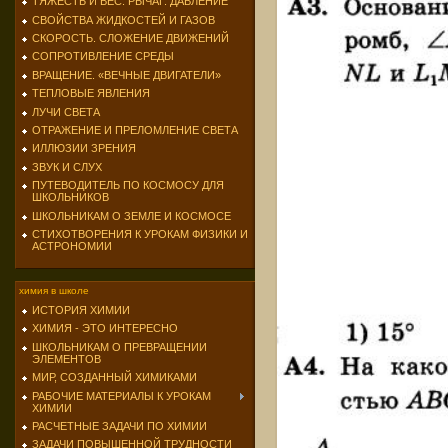
ТЯЖЕСТЬ И ВЕС. РЫЧАГ. ДАВЛЕНИЕ
СВОЙСТВА ЖИДКОСТЕЙ И ГАЗОВ
СКОРОСТЬ. СЛОЖЕНИЕ ДВИЖЕНИЙ
СОПРОТИВЛЕНИЕ СРЕДЫ
ВРАЩЕНИЕ. «ВЕЧНЫЕ ДВИГАТЕЛИ»
ТЕПЛОВЫЕ ЯВЛЕНИЯ
ЛУЧИ СВЕТА
ОТРАЖЕНИЕ И ПРЕЛОМЛЕНИЕ СВЕТА
ИЛЛЮЗИИ ЗРЕНИЯ
ЗВУК И СЛУХ
ПУТЕВОДИТЕЛЬ ПО КОСМОСУ ДЛЯ
ШКОЛЬНИКОВ
ШКОЛЬНИКАМ О ЗЕМЛЕ И КОСМОСЕ
СТИХОТВОРЕНИЯ К УРОКАМ ФИЗИКИ И
АСТРОНОМИИ
химия в школе
ИСТОРИЯ ХИМИИ
ХИМИЯ - ЭТО ИНТЕРЕСНО
ШКОЛЬНИКАМ О ПРЕВРАЩЕНИИ
ЭЛЕМЕНТОВ
МИР, СОЗДАННЫЙ ХИМИКАМИ
РАБОЧИЕ МАТЕРИАЛЫ К УРОКАМ
ХИМИИ
РАСЧЕТНЫЕ ЗАДАЧИ ПО ХИМИИ
ЗАДАЧИ ПОВЫШЕННОЙ ТРУДНОСТИ