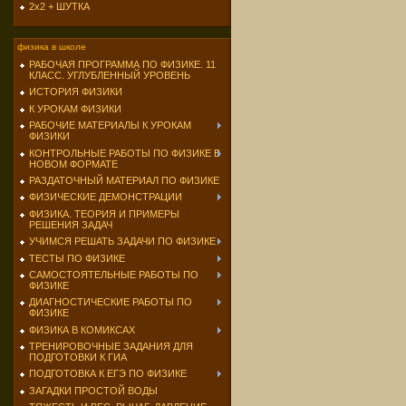
2х2 + ШУТКА
физика в школе
РАБОЧАЯ ПРОГРАММА ПО ФИЗИКЕ. 11
КЛАСС. УГЛУБЛЕННЫЙ УРОВЕНЬ
ИСТОРИЯ ФИЗИКИ
К УРОКАМ ФИЗИКИ
РАБОЧИЕ МАТЕРИАЛЫ К УРОКАМ
ФИЗИКИ
КОНТРОЛЬНЫЕ РАБОТЫ ПО ФИЗИКЕ В
НОВОМ ФОРМАТЕ
РАЗДАТОЧНЫЙ МАТЕРИАЛ ПО ФИЗИКЕ
ФИЗИЧЕСКИЕ ДЕМОНСТРАЦИИ
ФИЗИКА. ТЕОРИЯ И ПРИМЕРЫ
РЕШЕНИЯ ЗАДАЧ
УЧИМСЯ РЕШАТЬ ЗАДАЧИ ПО ФИЗИКЕ
ТЕСТЫ ПО ФИЗИКЕ
САМОСТОЯТЕЛЬНЫЕ РАБОТЫ ПО
ФИЗИКЕ
ДИАГНОСТИЧЕСКИЕ РАБОТЫ ПО
ФИЗИКЕ
ФИЗИКА В КОМИКСАХ
ТРЕНИРОВОЧНЫЕ ЗАДАНИЯ ДЛЯ
ПОДГОТОВКИ К ГИА
ПОДГОТОВКА К ЕГЭ ПО ФИЗИКЕ
ЗАГАДКИ ПРОСТОЙ ВОДЫ