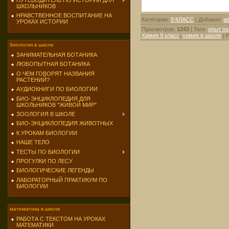
ПУТЕВОДИТЕЛЬ ПО ИСТОРИИ ДЛЯ
ШКОЛЬНИКОВ
НРАВСТВЕННОЕ ВОСПИТАНИЕ НА
Категория
:
9 КЛАСС
|
Добавил
:
a
УРОКАХ ИСТОРИИ
Просмотров
:
1243
|
Теги
:
опыт по
Химия 9 класс
,
химия в школе
|
Р
биология в школе
ЗАНИМАТЕЛЬНАЯ БОТАНИКА
ЛЮБОПЫТНАЯ БОТАНИКА
О ЧЕМ ГОВОРЯТ НАЗВАНИЯ
РАСТЕНИЙ?
АУДИОКНИГИ ПО БИОЛОГИИ
БИО-ЭНЦИКЛОПЕДИЯ ДЛЯ
ШКОЛЬНИКОВ "ЖИВОЙ МИР"
ЗООЛОГИЯ В ШКОЛЕ
БИО-ЭНЦИКЛОПЕДИЯ ЖИВОТНЫХ
К УРОКАМ БИОЛОГИИ
НАШЕ ТЕЛО
ТЕСТЫ ПО БИОЛОГИИ
ПРОГУЛКИ ПО ЛЕСУ
БИОЛОГИЧЕСКИЕ ЛЕГЕНДЫ
ЛАБОРАТОРНЫЙ ПРАКТИКУМ ПО
БИОЛОГИИ
математика в школе
РАБОТА С ТЕКСТОМ НА УРОКАХ
МАТЕМАТИКИ