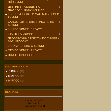
ПО ХИМИИ
ЦВЕТНЫЕ ТАБЛИЦЫ ПО
НЕОРГАНИЧЕСКОЙ ХИМИИ
ТЕОРЕТИЧЕСКАЯ И МАТЕМАТИЧЕСКАЯ
ХИМИЯ
САМОСТОЯТЕЛЬНЫЕ РАБОТЫ ПО
ХИМИИ
КИМ ПО ХИМИИ. 8 КЛАСС
ТЕСТЫ ПО ХИМИИ
ПРОВЕРОЧНЫЕ РАБОТЫ ПО ХИМИИ в
10-11 КЛАССАХ
ЗАНИМАТЕЛЬНО О ХИМИИ
ОГЭ ПО ХИМИИ. 9 КЛАСС
ПОДГОТОВКА К ЕГЭ
категории раздела
7 КЛАСС
[27]
8 КЛАСС
[41]
9 КЛАСС
[49]
статистика
Онлайн всего:
1
Гостей:
1
Пользователей:
0