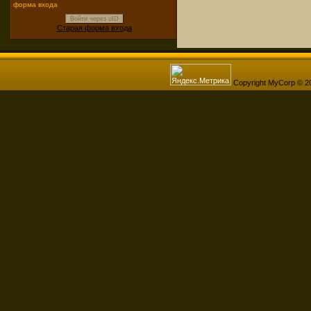
форма входа
Войти через uID
Старая форма входа
Copyright MyCorp © 2