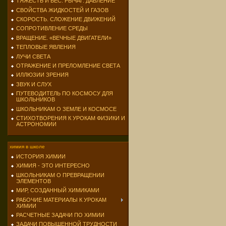
ТЯЖЕСТЬ И ВЕС. РЫЧАГ. ДАВЛЕНИЕ
СВОЙСТВА ЖИДКОСТЕЙ И ГАЗОВ
СКОРОСТЬ. СЛОЖЕНИЕ ДВИЖЕНИЙ
СОПРОТИВЛЕНИЕ СРЕДЫ
ВРАЩЕНИЕ. «ВЕЧНЫЕ ДВИГАТЕЛИ»
ТЕПЛОВЫЕ ЯВЛЕНИЯ
ЛУЧИ СВЕТА
ОТРАЖЕНИЕ И ПРЕЛОМЛЕНИЕ СВЕТА
ИЛЛЮЗИИ ЗРЕНИЯ
ЗВУК И СЛУХ
ПУТЕВОДИТЕЛЬ ПО КОСМОСУ ДЛЯ
ШКОЛЬНИКОВ
ШКОЛЬНИКАМ О ЗЕМЛЕ И КОСМОСЕ
СТИХОТВОРЕНИЯ К УРОКАМ ФИЗИКИ И
АСТРОНОМИИ
химия в школе
ИСТОРИЯ ХИМИИ
ХИМИЯ - ЭТО ИНТЕРЕСНО
ШКОЛЬНИКАМ О ПРЕВРАЩЕНИИ
ЭЛЕМЕНТОВ
МИР, СОЗДАННЫЙ ХИМИКАМИ
РАБОЧИЕ МАТЕРИАЛЫ К УРОКАМ
ХИМИИ
РАСЧЕТНЫЕ ЗАДАЧИ ПО ХИМИИ
ЗАДАЧИ ПОВЫШЕННОЙ ТРУДНОСТИ