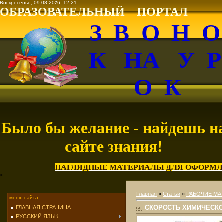
Воскресенье, 09.08.2026, 12:21
ОБРАЗОВАТЕЛЬНЫЙ ПОРТАЛ
З В О Н 
К НА У 
О К
Было бы желание - найдешь н
сайте знания!
НАГЛЯДНЫЕ МАТЕРИАЛЫ ДЛЯ ОФОРМЛ
<
Главная
»
Статьи
»
РАБОЧИЕ МА
меню сайта
СКОРОСТЬ ХИМИЧЕСК
ГЛАВНАЯ СТРАНИЦА
РУССКИЙ ЯЗЫК