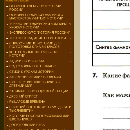
история в школе
ОПОРНЫЕ СХЕМЫ ПО ИСТОРИИ
РОССИИ
ОСНОВЫ ПРОФЕССИОНАЛЬНОГО
МАСТЕРСТВА УЧИТЕЛЯ ИСТОРИИ
УЧЕБНО-МЕТОДИЧЕСКИЙ КОМПЛЕКТ К
УРОКАМ ИСТОРИИ
ЭКСПРЕСС-КУРС "ИСТОРИЯ РОССИИ"
ТЕСТОВЫЕ ЗАДАНИЯ ПО ИСТОРИИ
СПРАВОЧНИК ПО ИСТОРИИ ДЛЯ
ПОЛГОТОВКИ К ГИА В 9 КЛАССЕ
КОНТРОЛЬНЫЕ ВОПРОСЫ ПО
ИСТОРИИ
ЗАДАЧИ ПО ИСТОРИИ
ПОДГОТОВКА К ОГЭ. 8 КЛАСС
СТИХИ К УРОКАМ ИСТОРИИ
ЗАСЕЛЕНИЕ ЗЕМЛИ ЧЕЛОВЕКОМ
ПУТЕШЕСТВИЕ ШКОЛЬНИКОВ В
ДРЕВНИЙ МИР
ЗАНИМАТЕЛЬНО О ДРЕВНЕЙ ГРЕЦИИ
ДРЕВНИЙ ЕГИПЕТ
РЫЦАРСКИЕ ВРЕМЕНА
БЛИЖНИЙ ВОСТОК. ИСТОРИЯ ДЕСЯТИ
ТЫСЯЧЕЛЕТИЙ
ИСТОРИЯ РОССИИ В РАССКАЗАХ ДЛЯ
ШКОЛЬНИКОВ
ДОПЕТРОВСКАЯ РУСЬ