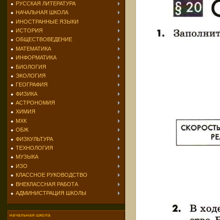
РУССКАЯ ЛИТЕРАТУРА
НАЧАЛЬНАЯ ШКОЛА
ИНОСТРАННЫЕ ЯЗЫКИ
ИСТОРИЯ
ОБЩЕСТВОВЕДЕНИЕ
МАТЕМАТИКА
ИНФОРМАТИКА
БИОЛОГИЯ
ЭКОЛОГИЯ
ГЕОГРАФИЯ
ФИЗИКА
АСТРОНОМИЯ
ХИМИЯ
МХК
ОБЖ
ФИЗКУЛЬТУРА
ТЕХНОЛОГИЯ
МУЗЫКА
ИЗО
КЛАССНОЕ РУКОВОДСТВО
ВНЕКЛАССНАЯ РАБОТА
АДМИНИСТРАЦИЯ ШКОЛЫ
начальная школа