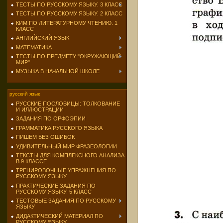
ТЕСТЫ ПО РУССКОМУ ЯЗЫКУ. 3 КЛАСС
ТЕСТЫ ПО РУССКОМУ ЯЗЫКУ. 2 КЛАСС
КИМ ПО ЛИТЕРАТУРНОМУ ЧТЕНИЮ. 1
КЛАСС
АНГЛИЙСКИЙ ЯЗЫК
МАТЕМАТИКА
ТЕСТЫ ПО ПРЕДМЕТУ "ОКРУЖАЮЩИЙ
МИР"
МУЗЫКА В НАЧАЛЬНОЙ ШКОЛЕ
русский язык
РУССКИЕ ПОСЛОВИЦЫ: ТОЛКОВАНИЕ
И ИЛЛЮСТРАЦИИ
ЗАДАНИЯ ПО ОРФОЭПИИ
ГРАММАТИКА РУССКОГО ЯЗЫКА
ПИШЕМ БЕЗ ОШИБОК
УДИВИТЕЛЬНЫЙ МИР ФРАЗЕОЛОГИИ
ТЕКСТЫ ДЛЯ КОМПЛЕКСНОГО АНАЛИЗА
В 9 КЛАССЕ
ТРЕНИРОВОЧНЫЕ УПРАЖНЕНИЯ ПО
РУССКОМУ ЯЗЫКУ
ПРАКТИЧЕСКИЕ ЗАДАНИЯ ПО
РУССКОМУ ЯЗЫКУ. 5 КЛАСС
ТЕСТОВЫЕ ЗАДАНИЯ ПО РУССКОМУ
ЯЗЫКУ
ДИДАКТИЧЕСКИЙ МАТЕРИАЛ ПО
РУССКОМУ ЯЗЫКУ