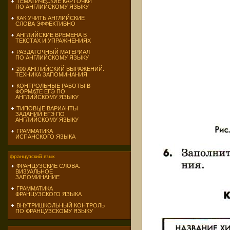
ТЕМАТИЧЕСКИЕ КАРТОЧКИ
ПО АНГЛИЙСКОМУ ЯЗЫКУ
КАК УЧИТЬ АНГЛИЙСКИЕ
СЛОВА ЭФФЕКТИВНО
АНГЛИЙСКИЕ ВРЕМЕНА В
ТЕКСТАХ И УПРАЖНЕНИЯХ
РАЗДАТОЧНЫЙ МАТЕРИАЛ
ПО АНГЛИЙСКОМУ ЯЗЫКУ
200 АНГЛИЙСКИЙ ВЫРАЖЕНИЙ.
ТЕХНИКА ЗАПОМИНАНИЯ
КОНТРОЛЬНЫЕ РАБОТЫ В
ФОРМАТЕ ЕГЭ ПО
АНГЛИЙСКОМУ ЯЗЫКУ
ТИПОВЫЕ ВАРИАНТЫ
ЗАДАНИЙ ЕГЭ ПО
АНГЛИЙСКОМУ ЯЗЫКУ
ГРАММАТИКА
ИСПАНСКОГО ЯЗЫКА
французский язык
ФРАНЦУЗСКИЕ СЛОВА.
ВИЗУАЛЬНОЕ
ЗАПОМИНАНИЕ
ГРАММАТИКА
ФРАНЦУЗСКОГО ЯЗЫКА
ВНУТРИШКОЛЬНЫЙ КОНТРОЛЬ
ПО ФРАНЦУЗСКОМУ ЯЗЫКУ