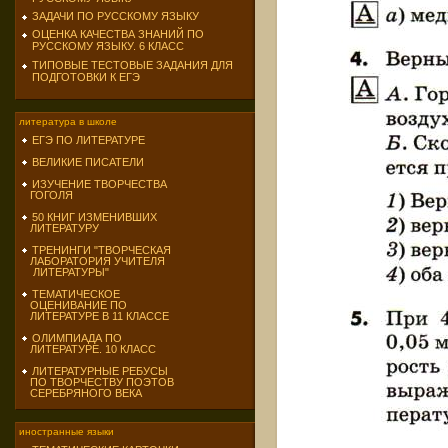
ЗАДАЧИ ПО РУССКОМУ ЯЗЫКУ
ОЦЕНКА КАЧЕСТВА ЗНАНИЙ ПО
РУССКОМУ ЯЗЫКУ. 6 КЛАСС
ТИПОВЫЕ ТЕСТОВЫЕ ЗАДАНИЯ ДЛЯ
ПОДГОТОВКИ К ЕГЭ
литература в школе
ЕГЭ ПО ЛИТЕРАТУРЕ
ВЕЛИКИЕ ПИСАТЕЛИ
ИЗУЧЕНИЕ ТВОРЧЕСТВА
ГОГОЛЯ
50 КНИГ ИЗМЕНИВШИХ
ЛИТЕРАТУРУ
ТРЕНИНГИ "ТВОРЧЕСКАЯ
ЛАБОРАТОРИЯ УЧИТЕЛЯ
ЛИТЕРАТУРЫ"
ТЕМАТИЧЕСКОЕ
ОЦЕНИВАНИЕ ПО
ЛИТЕРАТУРЕ В 11 КЛАССЕ
ОЛИМПИАДА ПО
ЛИТЕРАТУРЕ. 10 КЛАСС
ЛИТЕРАТУРНЫЕ РЕБУСЫ
ПО ТВОРЧЕСТВУ ПОЭТОВ
СЕРЕБРЯНОГО ВЕКА
иностранные языки