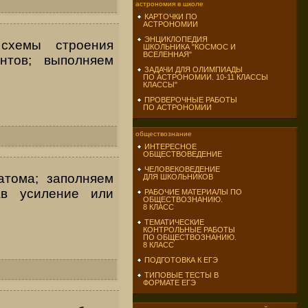
астрономия в школе
КАРТОЧКИ ПО
АСТРОНОМИИ
ЭНЦИКЛОПЕДИЯ
схемы строения
ШКОЛЬНИКА "КОСМОС И
ВСЕЛЕННАЯ"
нтов; выполняем
ЗАДАЧИ ДЛЯ ОЛИМПИАДЫ
ПО АСТРОНОМИИ. 10-11 КЛАССЫ
КЛАССЫ"
ПРОВЕРОЧНЫЕ РАБОТЫ
ПО АСТРОНОМИИ
обществознание
ИНТЕРЕСНОЕ
ОБЩЕСТВОВЕДЕНИЕ
ЧЕЛОВЕКОВЕДЕНИЕ
атома; заполняем
ДЛЯ ШКОЛЬНИКОВ
ав усиление или
РАБОЧИЕ МАТЕРИАЛЫ ПО
ОБЩЕСТВОЗНАНИЮ.
8 КЛАСС
ТЕМАТИЧЕСКИЕ
КОНТРОЛЬНЫЕ РАБОТЫ
ПО ОБЩЕСТВОЗНАНИЮ.
8 КЛАСС
ПОДГОТОВКА К ЕГЭ
ТИПОВЫЕ ТЕСТЫ В
ФОРМАТЕ ЕГЭ