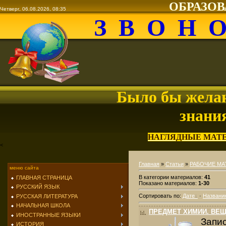
ОБРАЗО
Четверг, 06.08.2026, 08:35
З В О Н 
Было бы желан
знани
НАГЛЯДНЫЕ МАТ
<
Главная
»
Статьи
»
РАБОЧИЕ МА
меню сайта
В категории материалов
:
41
ГЛАВНАЯ СТРАНИЦА
Показано материалов
:
1-30
РУССКИЙ ЯЗЫК
Сортировать по
:
Дате
·
Названи
РУССКАЯ ЛИТЕРАТУРА
НАЧАЛЬНАЯ ШКОЛА
ПРЕДМЕТ ХИМИИ. ВЕ
ИНОСТРАННЫЕ ЯЗЫКИ
Запи
ИСТОРИЯ