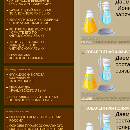
Даем
АНГЛИЙСКИЕ ВРЕМЕНА В
ТЕКСТАХ И УПРАЖНЕНИЯХ
"Ион
РАЗДАТОЧНЫЙ МАТЕРИАЛ
заряж
ПО АНГЛИЙСКОМУ ЯЗЫКУ
200 АНГЛИЙСКИЙ ВЫРАЖЕНИЙ.
ТЕХНИКА ЗАПОМИНАНИЯ
КОНТРОЛЬНЫЕ РАБОТЫ В
ФОРМАТЕ ЕГЭ ПО
АНГЛИЙСКОМУ ЯЗЫКУ
8 КЛАСС
|
Просмотров:
1605
|
Добавил
ТИПОВЫЕ ВАРИАНТЫ
ЗАДАНИЙ ЕГЭ ПО
АНГЛИЙСКОМУ ЯЗЫКУ
КОВАЛЕНТНАЯ ХИМИЧ
ГРАММАТИКА
Даем
ИСПАНСКОГО ЯЗЫКА
сост
связь
французский язык
ФРАНЦУЗСКИЕ СЛОВА.
ВИЗУАЛЬНОЕ
ЗАПОМИНАНИЕ
ГРАММАТИКА
ФРАНЦУЗСКОГО ЯЗЫКА
ВНУТРИШКОЛЬНЫЙ КОНТРОЛЬ
8 КЛАСС
|
Просмотров:
1356
|
Добавил
ПО ФРАНЦУЗСКОМУ ЯЗЫКУ
КОВАЛЕНТНАЯ ПОЛЯР
история в школе
Даем
ОПОРНЫЕ СХЕМЫ ПО ИСТОРИИ
сост
РОССИИ
поляр
ОСНОВЫ ПРОФЕССИОНАЛЬНОГО
МАСТЕРСТВА УЧИТЕЛЯ ИСТОРИИ