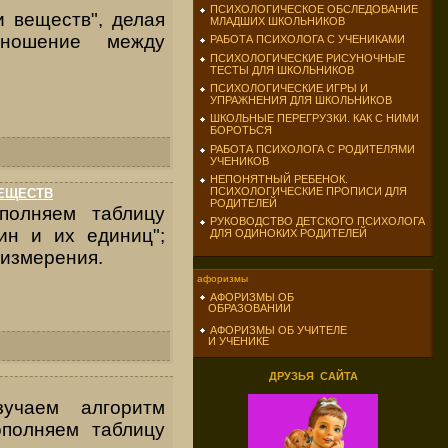
ПСИХОЛОГИЧЕСКОЕ ОБСЛЕДОВАНИЕ
 веществ", делая
МЛАДШИХ ШКОЛЬНИКОВ
тношение между
РАБОТА ПСИХОЛОГА С УЧЕНИКАМИ
ПСИХОЛОГИЧЕСКИЕ РИСУНОЧНЫЕ
ТЕСТЫ ДЛЯ ШКОЛЬНИКОВ
ПСИХОЛОГИЧЕСКИЕ ИГРЫ И
УПРАЖНЕНИЯ ДЛЯ ШКОЛЬНИКОВ
ШКОЛЬНЫЕ ПЕРЕГРУЗКИ. КАК С НИМИ
БОРОТЬСЯ
РАБОТА ПСИХОЛОГА С РОДИТЕЛЯМИ
УЧЕНИКОВ
НЕПОНЯТНЫЙ РЕБЕНОК.
ПСИХОЛОГИЧЕСКИЕ ПРОПИСИ ДЛЯ
ВЕЩЕСТВ
РОДИТЕЛЕЙ
полняем таблицу
РУКОВОДСТВО ДЕТСКОГО ПСИХОЛОГА
ин и их единиц";
ДЛЯ ОДИНОКИХ РОДИТЕЛЕЙ
 измерения.
афоризмы
АФОРИЗМЫ ОБ
ОБРАЗОВАНИИ
АФОРИЗМЫ ОБ УЧИТЕЛЕ
И УЧЕНИКЕ
ДРУЗЬЯ САЙТА
зучаем алгоритм
полняем таблицу