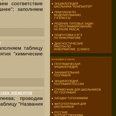
аем соответствие
ЭНЦИКЛОПЕДИЯ
ШКОЛЬНИКА "КОМПЬЮТЕР"
нее"; заполняем
ПРАКТИКУМ ПО
МОДЕЛИРОВАНИЮ.
7-9 КЛАССЫ
РЕШЕНИЕ ТИПОВЫХ ЗАДАЧ
ПО ПРОГРАММИРОВАНИЮ
НА ЯЗЫКЕ PASCAL
ПОДГОТОВКА К ЕГЭ
ПО ИНФОРМАТИКЕ
И
ДИАГНОСТИЧЕСКИЕ
РАБОТЫ ПО
аполняем таблицу
ИНФОРМАТИКЕ. 11 КЛАСС
ятия "химические
география в школе
ГЕОГРАФИЧЕСКАЯ
ЭНЦИКЛОПЕДИЯ
ЗАНИМАТЕЛЬНАЯ
ГЕОГРАФИЯ
ЭНЦИКЛОПЕДИЯ
ГЕОГРАФИЯ РОССИИ
СПРАВОЧНИК ДЛЯ ШКОЛЬНИКОВ
ПО ГЕОГРАФИИ
ЕСКИХ ЭЛЕМЕНТОВ
леева; проводим
ЗАГАДКИ ТОПОНИМИКИ
таблицу "Названия
ФИТОГЕОГРАФИЯ ДЛЯ
ШКОЛЬНИКОВ
РУССКИЕ
ПУТЕШЕСТВЕННИКИ