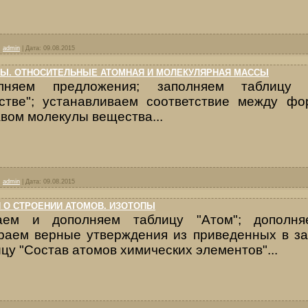
:
admin
|
Дата:
09.08.2015
Ы. ОТНОСИТЕЛЬНЫЕ АТОМНАЯ И МОЛЕКУЛЯРНАЯ МАССЫ
лняем предложения; заполняем таблицу
стве"; устанавливаем соответствие между ф
вом молекулы вещества...
:
admin
|
Дата:
09.08.2015
 О СТРОЕНИИ АТОМОВ. ИЗОТОПЫ
аем и дополняем таблицу "Атом"; дополня
раем верные утверждения из приведенных в за
цу "Состав атомов химических элементов"...