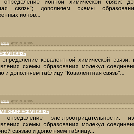
 определение ионной химической связи; до
ная связь"; дополняем схемы образовани
енных ионов...
:
admin
|
Дата:
09.08.2015
ЕСКАЯ СВЯЗЬ
 определение ковалентной химической связи; 
авления схемы образования молекул соединен
ю и дополняем таблицу "Ковалентная связь"...
:
admin
|
Дата:
09.08.2015
НАЯ ХИМИЧЕСКАЯ СВЯЗЬ
 определение электроотрицательности; и
авления схемы образования молекул соединен
ной связью и дополняем таблицу...