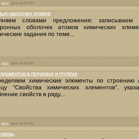
:
admin
|
Дата:
09.08.2015
НЫХ ОБОЛОЧЕК АТОМОВ
лняем словами предложения; записываем 
тронных оболочек атомов химических элеме
ические задания по теме...
:
admin
|
Дата:
09.08.2015
ЭЛЕМЕНТОВ В ПЕРИОДАХ И ГРУППАХ
ределяем химические элементы по строению 
ицу "Свойства химических элементов", указ
ление свойств в ряду...
:
admin
|
Дата:
09.08.2015
 СВЯЗЬ