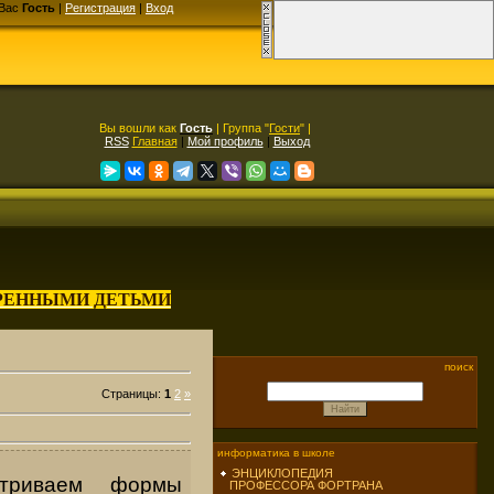
Вас
Гость
|
Регистрация
|
Вход
Вы вошли как
Гость
| Группа "
Гости
" |
RSS
Главная
|
Мой профиль
|
Выход
АРЕННЫМИ ДЕТЬМИ
поиск
Страницы
:
1
2
»
информатика в школе
ЭНЦИКЛОПЕДИЯ
атриваем формы
ПРОФЕССОРА ФОРТРАНА