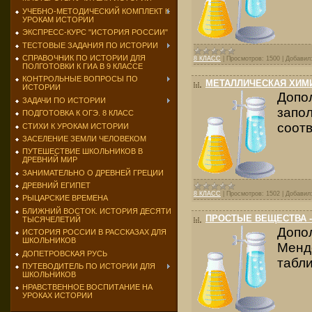
УЧЕБНО-МЕТОДИЧЕСКИЙ КОМПЛЕКТ К
УРОКАМ ИСТОРИИ
ЭКСПРЕСС-КУРС "ИСТОРИЯ РОССИИ"
ТЕСТОВЫЕ ЗАДАНИЯ ПО ИСТОРИИ
СПРАВОЧНИК ПО ИСТОРИИ ДЛЯ
8 КЛАСС
|
Просмотров:
1500
|
Добавил
ПОЛГОТОВКИ К ГИА В 9 КЛАССЕ
КОНТРОЛЬНЫЕ ВОПРОСЫ ПО
МЕТАЛЛИЧЕСКАЯ ХИМИ
ИСТОРИИ
Допо
ЗАДАЧИ ПО ИСТОРИИ
запо
ПОДГОТОВКА К ОГЭ. 8 КЛАСС
соотв
СТИХИ К УРОКАМ ИСТОРИИ
ЗАСЕЛЕНИЕ ЗЕМЛИ ЧЕЛОВЕКОМ
ПУТЕШЕСТВИЕ ШКОЛЬНИКОВ В
ДРЕВНИЙ МИР
ЗАНИМАТЕЛЬНО О ДРЕВНЕЙ ГРЕЦИИ
ДРЕВНИЙ ЕГИПЕТ
8 КЛАСС
|
Просмотров:
1502
|
Добавил
РЫЦАРСКИЕ ВРЕМЕНА
БЛИЖНИЙ ВОСТОК. ИСТОРИЯ ДЕСЯТИ
ПРОСТЫЕ ВЕЩЕСТВА 
ТЫСЯЧЕЛЕТИЙ
Допо
ИСТОРИЯ РОССИИ В РАССКАЗАХ ДЛЯ
ШКОЛЬНИКОВ
Менд
ДОПЕТРОВСКАЯ РУСЬ
табли
ПУТЕВОДИТЕЛЬ ПО ИСТОРИИ ДЛЯ
ШКОЛЬНИКОВ
НРАВСТВЕННОЕ ВОСПИТАНИЕ НА
УРОКАХ ИСТОРИИ