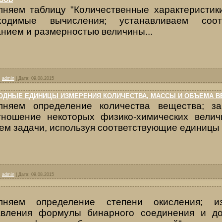
лняем таблицу "Количественные характеристики
ходимые вычисления; устанавливаем соо
нием и размерностью величины...
:
admin
|
Дата:
09.08.2015
ОДНЫЕ ЕДИНИЦЫ ИЗМЕРЕНИЯ КОЛИЧЕСТВА, МАССЫ И ОБЪЕМА 
лняем определение количества вещества; за
тношение некоторых физико-химических велич
ем задачи, используя соответствующие единицы
:
admin
|
Дата:
09.08.2015
лняем определение степени окисления; и
авления формулы бинарного соединения и до