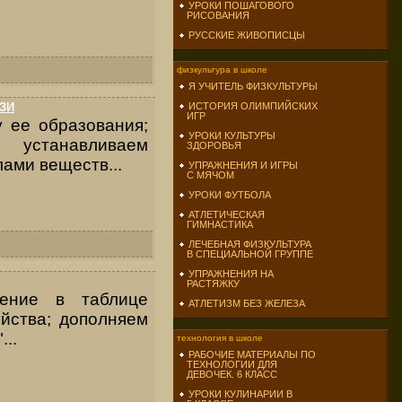
УРОКИ ПОШАГОВОГО
РИСОВАНИЯ
РУССКИЕ ЖИВОПИСЦЫ
физкультура в школе
Я УЧИТЕЛЬ ФИЗКУЛЬТУРЫ
ЗИ
ИСТОРИЯ ОЛИМПИЙСКИХ
ИГР
 ее образования;
УРОКИ КУЛЬТУРЫ
 устанавливаем
ЗДОРОВЬЯ
ами веществ...
УПРАЖНЕНИЯ И ИГРЫ
С МЯЧОМ
УРОКИ ФУТБОЛА
АТЛЕТИЧЕСКАЯ
ГИМНАСТИКА
ЛЕЧЕБНАЯ ФИЗКУЛЬТУРА
В СПЕЦИАЛЬНОЙ ГРУППЕ
УПРАЖНЕНИЯ НА
РАСТЯЖКУ
жение в таблице
АТЛЕТИЗМ БЕЗ ЖЕЛЕЗА
йства; дополняем
..
технология в школе
РАБОЧИЕ МАТЕРИАЛЫ ПО
ТЕХНОЛОГИИ ДЛЯ
ДЕВОЧЕК. 6 КЛАСС
УРОКИ КУЛИНАРИИ В