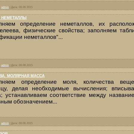
:
admin
|
Дата:
09.08.2015
- НЕМЕТАЛЛЫ
лняем определение неметаллов, их располо
елеева, физические свойства; заполняем табл
икации неметаллов"...
:
admin
|
Дата:
09.08.2015
ВА. МОЛЯРНАЯ МАССА
лняем определение моля, количества веще
ицу, делая необходимые вычисления; вписыв
а; устанавливаем соответствие между названи
вным обозначением...
:
admin
|
Дата:
09.08.2015
ЗОВ