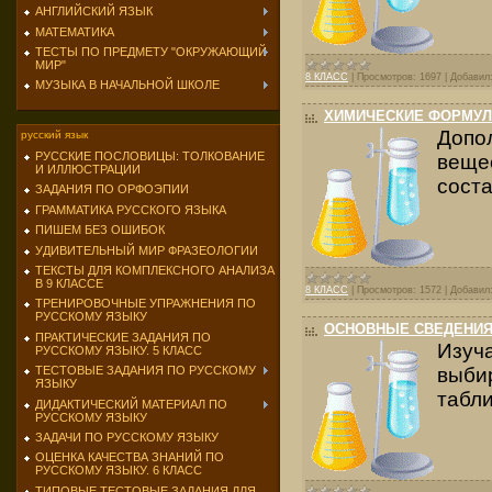
АНГЛИЙСКИЙ ЯЗЫК
МАТЕМАТИКА
ТЕСТЫ ПО ПРЕДМЕТУ "ОКРУЖАЮЩИЙ
МИР"
8 КЛАСС
|
Просмотров:
1697
|
Добавил
МУЗЫКА В НАЧАЛЬНОЙ ШКОЛЕ
ХИМИЧЕСКИЕ ФОРМУЛ
Допо
русский язык
РУССКИЕ ПОСЛОВИЦЫ: ТОЛКОВАНИЕ
веще
И ИЛЛЮСТРАЦИИ
соста
ЗАДАНИЯ ПО ОРФОЭПИИ
ГРАММАТИКА РУССКОГО ЯЗЫКА
ПИШЕМ БЕЗ ОШИБОК
УДИВИТЕЛЬНЫЙ МИР ФРАЗЕОЛОГИИ
ТЕКСТЫ ДЛЯ КОМПЛЕКСНОГО АНАЛИЗА
В 9 КЛАССЕ
8 КЛАСС
|
Просмотров:
1572
|
Добавил
ТРЕНИРОВОЧНЫЕ УПРАЖНЕНИЯ ПО
РУССКОМУ ЯЗЫКУ
ОСНОВНЫЕ СВЕДЕНИЯ
ПРАКТИЧЕСКИЕ ЗАДАНИЯ ПО
Изуч
РУССКОМУ ЯЗЫКУ. 5 КЛАСС
выби
ТЕСТОВЫЕ ЗАДАНИЯ ПО РУССКОМУ
ЯЗЫКУ
табли
ДИДАКТИЧЕСКИЙ МАТЕРИАЛ ПО
РУССКОМУ ЯЗЫКУ
ЗАДАЧИ ПО РУССКОМУ ЯЗЫКУ
ОЦЕНКА КАЧЕСТВА ЗНАНИЙ ПО
РУССКОМУ ЯЗЫКУ. 6 КЛАСС
ТИПОВЫЕ ТЕСТОВЫЕ ЗАДАНИЯ ДЛЯ