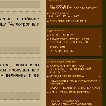
5 КЛАССЕ
КАРТОЧКИ ДЛЯ
ОПРОСА ПО ТЕХНОЛОГИИ. 5 КЛАСС
ПРАКТИКУМ ПО
СЛЕСАРНЫМ РАБОТАМ
жение в таблице
ВЫПИЛИВАНИЕ ИЗ ФАНЕРЫ
ицу "Аллотропные
эрудит-компания
А ЗНАЕТЕ ЛИ ВЫ?
АЗБУКА ХОРОШЕГО ТОНА ДЛЯ
СОВРЕМЕННОГО ШКОЛЬНИКА
ВИКТОРИНЫ
ОБРАТНАЯ СВЯЗЬ
материалы для учителей
ства; дополняем
ФЕДЕРАЛЬНЫЙ ЗАКОН "ОБ
аем пропущенные
ОБРАЗОВАНИИ В РОССИЙСКОЙ
ФЕДЕРАЦИИ"
ем величины и ее
МЕТОДИЧЕСКАЯ КОПИЛКА
РАЗДАТОЧНЫЙ МАТЕРИАЛ К УРОКАМ
ЧЕРЧЕНИЯ
ДИДАКТИЧЕСКИЙ МАТЕРИАЛ К УРОКАМ
ИГРЫ ШУТКИ - ИГРЫ МИНУТКИ
***
РАБОТА ПСИХОЛОГА В
ПЕДАГОГИЧЕСКОМ КОЛЛЕКТИВЕ