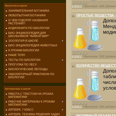
биология в школе
8 КЛАСС
|
Просмотров:
1308
|
Добавил
ЗАНИМАТЕЛЬНАЯ БОТАНИКА
ПРОСТЫЕ ВЕЩЕСТВА 
ЛЮБОПЫТНАЯ БОТАНИКА
Допо
О ЧЕМ ГОВОРЯТ НАЗВАНИЯ
РАСТЕНИЙ?
Менд
АУДИОКНИГИ ПО БИОЛОГИИ
модиф
БИО-ЭНЦИКЛОПЕДИЯ ДЛЯ
ШКОЛЬНИКОВ "ЖИВОЙ МИР"
ЗООЛОГИЯ В ШКОЛЕ
БИО-ЭНЦИКЛОПЕДИЯ ЖИВОТНЫХ
К УРОКАМ БИОЛОГИИ
НАШЕ ТЕЛО
8 КЛАСС
|
Просмотров:
1302
|
Добавил
ТЕСТЫ ПО БИОЛОГИИ
ПРОГУЛКИ ПО ЛЕСУ
КОЛИЧЕСТВО ВЕЩЕСТ
БИОЛОГИЧЕСКИЕ ЛЕГЕНДЫ
Допо
ЛАБОРАТОРНЫЙ ПРАКТИКУМ ПО
табл
БИОЛОГИИ
числ
усло
математика в школе
РАБОТА С ТЕКСТОМ НА УРОКАХ
МАТЕМАТИКИ
РАБОЧИЕ МАТЕРИАЛЫ К УРОКАМ
МАТЕМАТИКИ
8 КЛАСС
|
Просмотров:
1292
|
Добавил
АЛГЕБРА. 7 КЛАСС
АЛГЕБРА. ТЕХНИКА РЕШЕНИЯ ЗАДАЧ
МОЛЯРНЫЙ ОБЪЕМ ГА