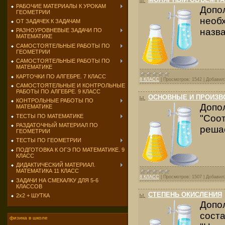
РАБОЧИЕ МАТЕРИАЛЫ К УРОКАМ
Допо
ГЕОМЕТРИИ
необ
ОТ ЗАДАЧЕК К ЗАДАЧАМ
назва
РАЗНОУРОВНЕВЫЕ ЗАДАЧИ ПО
МАТЕМАТИКЕ
САМОСТОЯТЕЛЬНЫЕ РАБОТЫ ПО
ГЕОМЕТРИИ
САМОСТОЯТЕЛЬНЫЕ РАБОТЫ ПО
МАТЕМАТИКЕ
КАРТОЧКИ ПО АЛГЕБРЕ. 7 КЛАСС
8 КЛАСС
|
Просмотров:
1542
|
Добавил
САМОСТОЯТЕЛЬНЫЕ И КОНТРОЛЬНЫЕ
РАБОТЫ ПО АЛГЕБРЕ. 9 КЛАСС
ОСНОВНЫЕ И ПРОИЗВ
КОНТРОЛЬНЫЕ РАБОТЫ ПО
Допо
МАТЕМАТИКЕ
ТЕСТЫ ПО МАТЕМАТИКЕ
"Соо
РАЗДАТОЧНЫЙ МАТЕРИАЛ ПО
реша
ГЕОМЕТРИИ
ТЕСТЫ ПО ГЕОМЕТРИИ
ПОДГОТОВКА К ОГЭ ПО МАТЕМАТИКЕ. 9
КЛАСС
ДИДАКТИЧЕСКИЙ МАТЕРИАЛ.
МАТЕМАТИКА 11 КЛАСС
8 КЛАСС
|
Просмотров:
1507
|
Добавил
ЗАДАЧИ НА СМЕКАЛКУ ДЛЯ 5-6
КЛАССОВ
СТЕПЕНЬ ОКИСЛЕНИЯ
2х2 + ШУТКА
Допо
сост
физика в школе