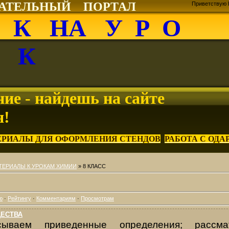
ВАТЕЛЬНЫЙ ПОРТАЛ
Приветствую 
О К НА У Р О
К
ие - найдешь на сайте
я!
ЕРИАЛЫ ДЛЯ ОФОРМЛЕНИЯ СТЕНДОВ
РАБОТА С ОД
ТЕРИАЛЫ К УРОКАМ ХИМИИ
» 8 КЛАСС
ю
·
Рейтингу
·
Комментариям
·
Просмотрам
ЩЕСТВА
сываем приведенные определения; рассм