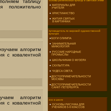
полняем таблицу
основы религиозных культур и светской этики
МАТЕРИАЛЫ ДЛЯ
я положительно
УЧИТЕЛЯ
ХРИСТИАНСТВО
ЖИТИЯ СВЯТЫХ
В КАРТИНКАХ
путеводитель по мировой художественной
культуре
БОГИ ОЛИМПА
ЗАНИМАТЕЛЬНАЯ
МИФОЛОГИЯ
изучаем алгоритм
РУССКИЕ НАРОДНЫЕ
ия с ковалентной
ПРОМЫСЛЫ
ШКОЛЬНИКАМ О МУЗЕЯХ
СКУЛЬПТУРА
ЧУДЕСА СВЕТА
ДОСТОПРИМЕЧАТЕЛЬНОСТИ
МОСКВЫ
ДОСТОПРИМЕЧАТЕЛЬНОСТИ
САНКТ-ПЕТЕРБУРГА
зучаем алгоритм
изо в школе
ия с ковалентной
ОСНОВЫ РИСУНКА ДЛЯ
УЧЕНИКОВ 5-8 КЛАССОВ