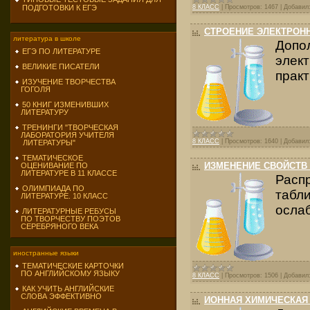
ПОДГОТОВКИ К ЕГЭ
8 КЛАСС
|
Просмотров:
1467
|
Добавил
СТРОЕНИЕ ЭЛЕКТРОН
литература в школе
Допо
ЕГЭ ПО ЛИТЕРАТУРЕ
элек
ВЕЛИКИЕ ПИСАТЕЛИ
практ
ИЗУЧЕНИЕ ТВОРЧЕСТВА
ГОГОЛЯ
50 КНИГ ИЗМЕНИВШИХ
ЛИТЕРАТУРУ
ТРЕНИНГИ "ТВОРЧЕСКАЯ
ЛАБОРАТОРИЯ УЧИТЕЛЯ
8 КЛАСС
|
Просмотров:
1640
|
Добавил
ЛИТЕРАТУРЫ"
ТЕМАТИЧЕСКОЕ
ИЗМЕНЕНИЕ СВОЙСТВ 
ОЦЕНИВАНИЕ ПО
ЛИТЕРАТУРЕ В 11 КЛАССЕ
Расп
ОЛИМПИАДА ПО
табл
ЛИТЕРАТУРЕ. 10 КЛАСС
ослаб
ЛИТЕРАТУРНЫЕ РЕБУСЫ
ПО ТВОРЧЕСТВУ ПОЭТОВ
СЕРЕБРЯНОГО ВЕКА
иностранные языки
ТЕМАТИЧЕСКИЕ КАРТОЧКИ
ПО АНГЛИЙСКОМУ ЯЗЫКУ
8 КЛАСС
|
Просмотров:
1506
|
Добавил
КАК УЧИТЬ АНГЛИЙСКИЕ
СЛОВА ЭФФЕКТИВНО
ИОННАЯ ХИМИЧЕСКАЯ