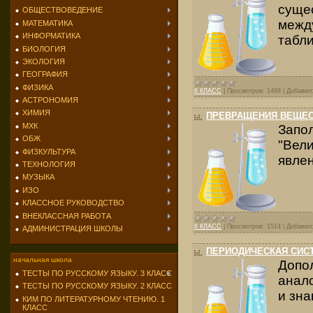
суще
ОБЩЕСТВОВЕДЕНИЕ
межд
МАТЕМАТИКА
ИНФОРМАТИКА
табли
БИОЛОГИЯ
ЭКОЛОГИЯ
ГЕОГРАФИЯ
ФИЗИКА
8 КЛАСС
|
Просмотров:
1468
|
Добавил
АСТРОНОМИЯ
ХИМИЯ
ПРЕВРАЩЕНИЯ ВЕЩЕСТ
МХК
Запо
ОБЖ
"Вел
ФИЗКУЛЬТУРА
явлен
ТЕХНОЛОГИЯ
МУЗЫКА
ИЗО
КЛАССНОЕ РУКОВОДСТВО
ВНЕКЛАССНАЯ РАБОТА
8 КЛАСС
|
Просмотров:
1514
|
Добавил
АДМИНИСТРАЦИЯ ШКОЛЫ
ПЕРИОДИЧЕСКАЯ СИСТ
начальная школа
Допо
ТЕСТЫ ПО РУССКОМУ ЯЗЫКУ. 3 КЛАСС
анал
ТЕСТЫ ПО РУССКОМУ ЯЗЫКУ. 2 КЛАСС
и зна
КИМ ПО ЛИТЕРАТУРНОМУ ЧТЕНИЮ. 1
КЛАСС