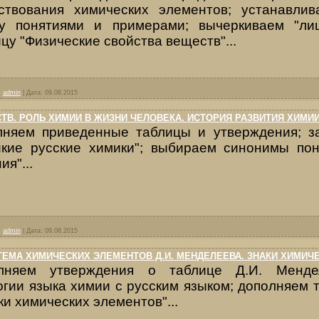
ствования химических элементов; устанавлив
у понятиями и примерами; вычеркиваем "лиш
цу "Физические свойства веществ"...
:
admin
|
Дата:
09.08.2015
В. РОЛЬ ХИМИИ В ЖИЗНИ ЧЕЛОВЕКА. ИСТОРИЯ РАЗВИТИЯ ХИМИ
лняем приведенные таблицы и утверждения; з
икие русские химики"; выбираем синонимы пон
ия"...
:
admin
|
Дата:
09.08.2015
ЕМА ХИМИЧЕСКИХ ЭЛЕМЕНТОВ Д.И. МЕНДЕЛЕЕВА. ЗНАКИ ХИМИЧ
лняем утверждения о таблице Д.И. Менде
огии языка химии с русским языком; дополняем 
ки химических элементов"...