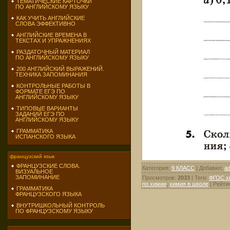
ТЕМАТИЧЕСКИЕ КАРТОЧКИ
ПО АНГЛИЙСКОМУ ЯЗЫКУ
КАК УЧИТЬ АНГЛИЙСКИЕ
СЛОВА ЭФФЕКТИВНО
АНГЛИЙСКИЕ ВРЕМЕНА В
ТЕКСТАХ И УПРАЖНЕНИЯХ
РАЗДАТОЧНЫЙ МАТЕРИАЛ
ПО АНГЛИЙСКОМУ ЯЗЫКУ
200 АНГЛИЙСКИЙ ВЫРАЖЕНИЙ.
ТЕХНИКА ЗАПОМИНАНИЯ
КОНТРОЛЬНЫЕ РАБОТЫ В
ФОРМАТЕ ЕГЭ ПО
АНГЛИЙСКОМУ ЯЗЫКУ
ТИПОВЫЕ ВАРИАНТЫ
ЗАДАНИЙ ЕГЭ ПО
АНГЛИЙСКОМУ ЯЗЫКУ
ГРАММАТИКА
ИСПАНСКОГО ЯЗЫКА
французский язык
ФРАНЦУЗСКИЕ СЛОВА.
Категория
:
9 КЛАСС
|
Добавил
:
a
ВИЗУАЛЬНОЕ
ЗАПОМИНАНИЕ
Просмотров
:
2033
|
Теги
:
ФГОС х
по химии
,
химия в школе
|
Рейти
ГРАММАТИКА
ФРАНЦУЗСКОГО ЯЗЫКА
ВНУТРИШКОЛЬНЫЙ КОНТРОЛЬ
ПО ФРАНЦУЗСКОМУ ЯЗЫКУ