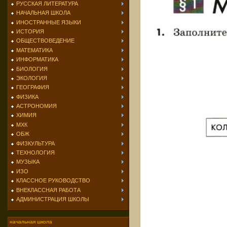
РУССКАЯ ЛИТЕРАТУРА
НАЧАЛЬНАЯ ШКОЛА
ИНОСТРАННЫЕ ЯЗЫКИ
ИСТОРИЯ
ОБЩЕСТВОВЕДЕНИЕ
МАТЕМАТИКА
ИНФОРМАТИКА
БИОЛОГИЯ
ЭКОЛОГИЯ
ГЕОГРАФИЯ
ФИЗИКА
АСТРОНОМИЯ
ХИМИЯ
МХК
ОБЖ
ФИЗКУЛЬТУРА
ТЕХНОЛОГИЯ
МУЗЫКА
ИЗО
КЛАССНОЕ РУКОВОДСТВО
ВНЕКЛАССНАЯ РАБОТА
АДМИНИСТРАЦИЯ ШКОЛЫ
начальная школа