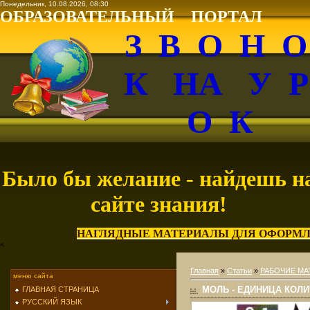
Понедельник, 10.08.2026, 08:30
ОБРАЗОВАТЕЛЬНЫЙ ПОРТАЛ
З В О Н 
К НА У 
О К
Было бы желание - найдешь н
сайте знания!
НАГЛЯДНЫЕ МАТЕРИАЛЫ ДЛЯ ОФОРМЛ
<
Главная
»
Статьи
»
РАБОЧИЕ МА
меню сайта
МОЛЬ - ЕДИНИЦА КОЛ
ГЛАВНАЯ СТРАНИЦА
РУССКИЙ ЯЗЫК