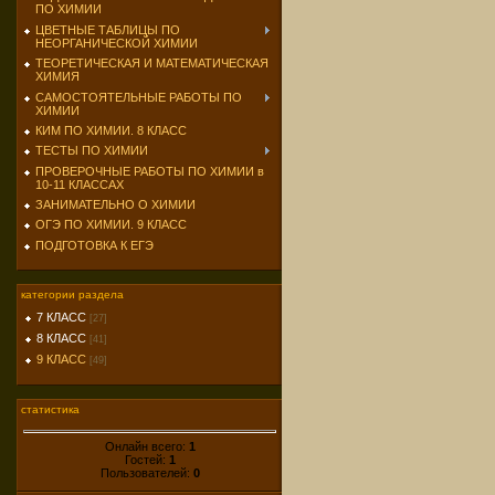
ПО ХИМИИ
ЦВЕТНЫЕ ТАБЛИЦЫ ПО
НЕОРГАНИЧЕСКОЙ ХИМИИ
ТЕОРЕТИЧЕСКАЯ И МАТЕМАТИЧЕСКАЯ
ХИМИЯ
САМОСТОЯТЕЛЬНЫЕ РАБОТЫ ПО
ХИМИИ
КИМ ПО ХИМИИ. 8 КЛАСС
ТЕСТЫ ПО ХИМИИ
ПРОВЕРОЧНЫЕ РАБОТЫ ПО ХИМИИ в
10-11 КЛАССАХ
ЗАНИМАТЕЛЬНО О ХИМИИ
ОГЭ ПО ХИМИИ. 9 КЛАСС
ПОДГОТОВКА К ЕГЭ
категории раздела
7 КЛАСС
[27]
8 КЛАСС
[41]
9 КЛАСС
[49]
статистика
Онлайн всего:
1
Гостей:
1
Пользователей:
0