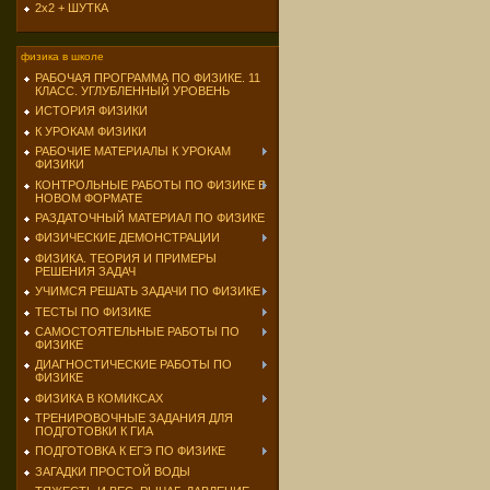
2х2 + ШУТКА
физика в школе
РАБОЧАЯ ПРОГРАММА ПО ФИЗИКЕ. 11
КЛАСС. УГЛУБЛЕННЫЙ УРОВЕНЬ
ИСТОРИЯ ФИЗИКИ
К УРОКАМ ФИЗИКИ
РАБОЧИЕ МАТЕРИАЛЫ К УРОКАМ
ФИЗИКИ
КОНТРОЛЬНЫЕ РАБОТЫ ПО ФИЗИКЕ В
НОВОМ ФОРМАТЕ
РАЗДАТОЧНЫЙ МАТЕРИАЛ ПО ФИЗИКЕ
ФИЗИЧЕСКИЕ ДЕМОНСТРАЦИИ
ФИЗИКА. ТЕОРИЯ И ПРИМЕРЫ
РЕШЕНИЯ ЗАДАЧ
УЧИМСЯ РЕШАТЬ ЗАДАЧИ ПО ФИЗИКЕ
ТЕСТЫ ПО ФИЗИКЕ
САМОСТОЯТЕЛЬНЫЕ РАБОТЫ ПО
ФИЗИКЕ
ДИАГНОСТИЧЕСКИЕ РАБОТЫ ПО
ФИЗИКЕ
ФИЗИКА В КОМИКСАХ
ТРЕНИРОВОЧНЫЕ ЗАДАНИЯ ДЛЯ
ПОДГОТОВКИ К ГИА
ПОДГОТОВКА К ЕГЭ ПО ФИЗИКЕ
ЗАГАДКИ ПРОСТОЙ ВОДЫ