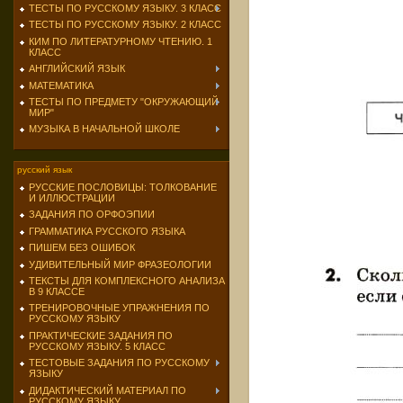
ТЕСТЫ ПО РУССКОМУ ЯЗЫКУ. 3 КЛАСС
ТЕСТЫ ПО РУССКОМУ ЯЗЫКУ. 2 КЛАСС
КИМ ПО ЛИТЕРАТУРНОМУ ЧТЕНИЮ. 1
КЛАСС
АНГЛИЙСКИЙ ЯЗЫК
МАТЕМАТИКА
ТЕСТЫ ПО ПРЕДМЕТУ "ОКРУЖАЮЩИЙ
МИР"
МУЗЫКА В НАЧАЛЬНОЙ ШКОЛЕ
русский язык
РУССКИЕ ПОСЛОВИЦЫ: ТОЛКОВАНИЕ
И ИЛЛЮСТРАЦИИ
ЗАДАНИЯ ПО ОРФОЭПИИ
ГРАММАТИКА РУССКОГО ЯЗЫКА
ПИШЕМ БЕЗ ОШИБОК
УДИВИТЕЛЬНЫЙ МИР ФРАЗЕОЛОГИИ
ТЕКСТЫ ДЛЯ КОМПЛЕКСНОГО АНАЛИЗА
В 9 КЛАССЕ
ТРЕНИРОВОЧНЫЕ УПРАЖНЕНИЯ ПО
РУССКОМУ ЯЗЫКУ
ПРАКТИЧЕСКИЕ ЗАДАНИЯ ПО
РУССКОМУ ЯЗЫКУ. 5 КЛАСС
ТЕСТОВЫЕ ЗАДАНИЯ ПО РУССКОМУ
ЯЗЫКУ
ДИДАКТИЧЕСКИЙ МАТЕРИАЛ ПО
РУССКОМУ ЯЗЫКУ