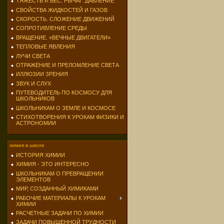
ТЯЖЕСТЬ И ВЕС. РЫЧАГ. ДАВЛЕНИЕ
СВОЙСТВА ЖИДКОСТЕЙ И ГАЗОВ
СКОРОСТЬ. СЛОЖЕНИЕ ДВИЖЕНИЙ
СОПРОТИВЛЕНИЕ СРЕДЫ
ВРАЩЕНИЕ. «ВЕЧНЫЕ ДВИГАТЕЛИ»
ТЕПЛОВЫЕ ЯВЛЕНИЯ
ЛУЧИ СВЕТА
ОТРАЖЕНИЕ И ПРЕЛОМЛЕНИЕ СВЕТА
ИЛЛЮЗИИ ЗРЕНИЯ
ЗВУК И СЛУХ
ПУТЕВОДИТЕЛЬ ПО КОСМОСУ ДЛЯ
ШКОЛЬНИКОВ
ШКОЛЬНИКАМ О ЗЕМЛЕ И КОСМОСЕ
СТИХОТВОРЕНИЯ К УРОКАМ ФИЗИКИ И
АСТРОНОМИИ
химия в школе
ИСТОРИЯ ХИМИИ
ХИМИЯ - ЭТО ИНТЕРЕСНО
ШКОЛЬНИКАМ О ПРЕВРАЩЕНИИ
ЭЛЕМЕНТОВ
МИР, СОЗДАННЫЙ ХИМИКАМИ
РАБОЧИЕ МАТЕРИАЛЫ К УРОКАМ
ХИМИИ
РАСЧЕТНЫЕ ЗАДАЧИ ПО ХИМИИ
ЗАДАЧИ ПОВЫШЕННОЙ ТРУДНОСТИ