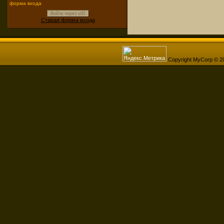
форма входа
Войти через uID
Старая форма входа
Copyright MyCorp © 2