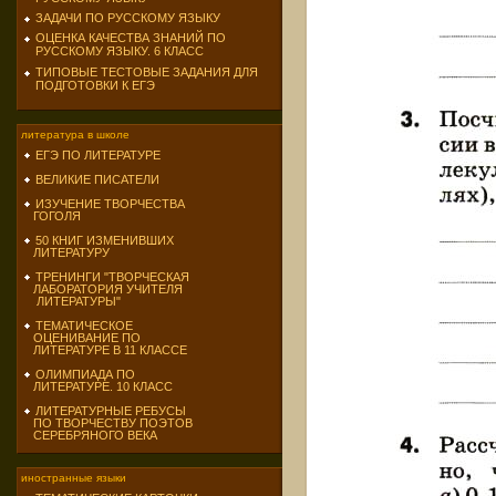
ЗАДАЧИ ПО РУССКОМУ ЯЗЫКУ
ОЦЕНКА КАЧЕСТВА ЗНАНИЙ ПО
РУССКОМУ ЯЗЫКУ. 6 КЛАСС
ТИПОВЫЕ ТЕСТОВЫЕ ЗАДАНИЯ ДЛЯ
ПОДГОТОВКИ К ЕГЭ
литература в школе
ЕГЭ ПО ЛИТЕРАТУРЕ
ВЕЛИКИЕ ПИСАТЕЛИ
ИЗУЧЕНИЕ ТВОРЧЕСТВА
ГОГОЛЯ
50 КНИГ ИЗМЕНИВШИХ
ЛИТЕРАТУРУ
ТРЕНИНГИ "ТВОРЧЕСКАЯ
ЛАБОРАТОРИЯ УЧИТЕЛЯ
ЛИТЕРАТУРЫ"
ТЕМАТИЧЕСКОЕ
ОЦЕНИВАНИЕ ПО
ЛИТЕРАТУРЕ В 11 КЛАССЕ
ОЛИМПИАДА ПО
ЛИТЕРАТУРЕ. 10 КЛАСС
ЛИТЕРАТУРНЫЕ РЕБУСЫ
ПО ТВОРЧЕСТВУ ПОЭТОВ
СЕРЕБРЯНОГО ВЕКА
иностранные языки