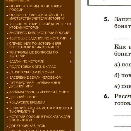
история в школе
ОПОРНЫЕ СХЕМЫ ПО ИСТОРИИ
РОССИИ
ОСНОВЫ ПРОФЕССИОНАЛЬНОГО
МАСТЕРСТВА УЧИТЕЛЯ ИСТОРИИ
УЧЕБНО-МЕТОДИЧЕСКИЙ КОМПЛЕКТ К
УРОКАМ ИСТОРИИ
ЭКСПРЕСС-КУРС "ИСТОРИЯ РОССИИ"
ТЕСТОВЫЕ ЗАДАНИЯ ПО ИСТОРИИ
СПРАВОЧНИК ПО ИСТОРИИ ДЛЯ
ПОЛГОТОВКИ К ГИА В 9 КЛАССЕ
КОНТРОЛЬНЫЕ ВОПРОСЫ ПО
ИСТОРИИ
ЗАДАЧИ ПО ИСТОРИИ
ПОДГОТОВКА К ОГЭ. 8 КЛАСС
СТИХИ К УРОКАМ ИСТОРИИ
ЗАСЕЛЕНИЕ ЗЕМЛИ ЧЕЛОВЕКОМ
ПУТЕШЕСТВИЕ ШКОЛЬНИКОВ В
ДРЕВНИЙ МИР
ЗАНИМАТЕЛЬНО О ДРЕВНЕЙ ГРЕЦИИ
ДРЕВНИЙ ЕГИПЕТ
РЫЦАРСКИЕ ВРЕМЕНА
БЛИЖНИЙ ВОСТОК. ИСТОРИЯ ДЕСЯТИ
ТЫСЯЧЕЛЕТИЙ
ИСТОРИЯ РОССИИ В РАССКАЗАХ ДЛЯ
ШКОЛЬНИКОВ
ДОПЕТРОВСКАЯ РУСЬ