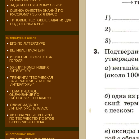
ЗАДАЧИ ПО РУССКОМУ ЯЗЫКУ
ОЦЕНКА КАЧЕСТВА ЗНАНИЙ ПО
РУССКОМУ ЯЗЫКУ. 6 КЛАСС
ТИПОВЫЕ ТЕСТОВЫЕ ЗАДАНИЯ ДЛЯ
ПОДГОТОВКИ К ЕГЭ
литература в школе
ЕГЭ ПО ЛИТЕРАТУРЕ
ВЕЛИКИЕ ПИСАТЕЛИ
ИЗУЧЕНИЕ ТВОРЧЕСТВА
ГОГОЛЯ
50 КНИГ ИЗМЕНИВШИХ
ЛИТЕРАТУРУ
ТРЕНИНГИ "ТВОРЧЕСКАЯ
ЛАБОРАТОРИЯ УЧИТЕЛЯ
ЛИТЕРАТУРЫ"
ТЕМАТИЧЕСКОЕ
ОЦЕНИВАНИЕ ПО
ЛИТЕРАТУРЕ В 11 КЛАССЕ
ОЛИМПИАДА ПО
ЛИТЕРАТУРЕ. 10 КЛАСС
ЛИТЕРАТУРНЫЕ РЕБУСЫ
ПО ТВОРЧЕСТВУ ПОЭТОВ
СЕРЕБРЯНОГО ВЕКА
иностранные языки