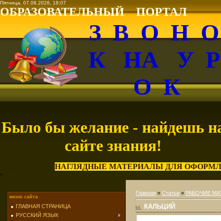
Пятница, 07.08.2026, 18:07
ОБРАЗОВАТЕЛЬНЫЙ ПОРТАЛ
З В О Н 
К НА У 
О К
Было бы желание - найдешь н
сайте знания!
НАГЛЯДНЫЕ МАТЕРИАЛЫ ДЛЯ ОФОРМЛ
<
Главная
»
Статьи
»
РАБОЧИЕ МА
меню сайта
КАЛЬЦИЙ
ГЛАВНАЯ СТРАНИЦА
РУССКИЙ ЯЗЫК