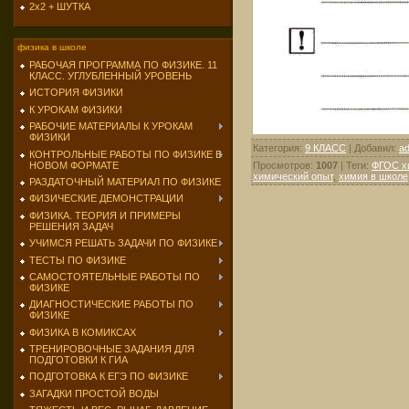
2х2 + ШУТКА
физика в школе
РАБОЧАЯ ПРОГРАММА ПО ФИЗИКЕ. 11
КЛАСС. УГЛУБЛЕННЫЙ УРОВЕНЬ
ИСТОРИЯ ФИЗИКИ
К УРОКАМ ФИЗИКИ
РАБОЧИЕ МАТЕРИАЛЫ К УРОКАМ
ФИЗИКИ
Категория
:
9 КЛАСС
|
Добавил
:
a
КОНТРОЛЬНЫЕ РАБОТЫ ПО ФИЗИКЕ В
НОВОМ ФОРМАТЕ
Просмотров
:
1007
|
Теги
:
ФГОС х
химический опыт
,
химия в школе
РАЗДАТОЧНЫЙ МАТЕРИАЛ ПО ФИЗИКЕ
ФИЗИЧЕСКИЕ ДЕМОНСТРАЦИИ
ФИЗИКА. ТЕОРИЯ И ПРИМЕРЫ
РЕШЕНИЯ ЗАДАЧ
УЧИМСЯ РЕШАТЬ ЗАДАЧИ ПО ФИЗИКЕ
ТЕСТЫ ПО ФИЗИКЕ
САМОСТОЯТЕЛЬНЫЕ РАБОТЫ ПО
ФИЗИКЕ
ДИАГНОСТИЧЕСКИЕ РАБОТЫ ПО
ФИЗИКЕ
ФИЗИКА В КОМИКСАХ
ТРЕНИРОВОЧНЫЕ ЗАДАНИЯ ДЛЯ
ПОДГОТОВКИ К ГИА
ПОДГОТОВКА К ЕГЭ ПО ФИЗИКЕ
ЗАГАДКИ ПРОСТОЙ ВОДЫ