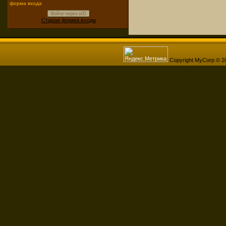
форма входа
Войти через uID
Старая форма входа
Copyright MyCorp © 2