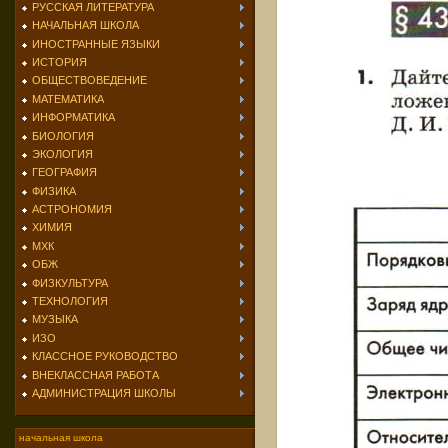
РУССКАЯ ЛИТЕРАТУРА
НАЧАЛЬНАЯ ШКОЛА
ИНОСТРАННЫЕ ЯЗЫКИ
ИСТОРИЯ
ОБЩЕСТВОВЕДЕНИЕ
МАТЕМАТИКА
ИНФОРМАТИКА
БИОЛОГИЯ
ЭКОЛОГИЯ
ГЕОГРАФИЯ
ФИЗИКА
АСТРОНОМИЯ
ХИМИЯ
МХК
ОБЖ
ФИЗКУЛЬТУРА
ТЕХНОЛОГИЯ
МУЗЫКА
ИЗО
КЛАССНОЕ РУКОВОДСТВО
ВНЕКЛАССНАЯ РАБОТА
АДМИНИСТРАЦИЯ ШКОЛЫ
начальная школа