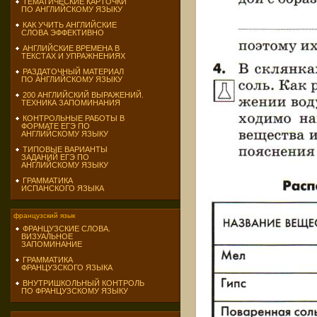
ТЕМАТИЧЕСКИЕ КАРТОЧКИ
ПО АНГЛИЙСКОМУ ЯЗЫКУ
КАК УЧИТЬ АНГЛИЙСКИЕ
СЛОВА ЭФФЕКТИВНО
АНГЛИЙСКИЕ ВРЕМЕНА В
ТЕКСТАХ И УПРАЖНЕНИЯХ
РАЗДАТОЧНЫЙ МАТЕРИАЛ
ПО АНГЛИЙСКОМУ ЯЗЫКУ
200 АНГЛИЙСКИЙ ВЫРАЖЕНИЙ.
ТЕХНИКА ЗАПОМИНАНИЯ
КОНТРОЛЬНЫЕ РАБОТЫ В
ФОРМАТЕ ЕГЭ ПО
АНГЛИЙСКОМУ ЯЗЫКУ
ТИПОВЫЕ ВАРИАНТЫ
ЗАДАНИЙ ЕГЭ ПО
АНГЛИЙСКОМУ ЯЗЫКУ
ГРАММАТИКА
ИСПАНСКОГО ЯЗЫКА
французский язык
ФРАНЦУЗСКИЕ СЛОВА.
ВИЗУАЛЬНОЕ
ЗАПОМИНАНИЕ
ГРАММАТИКА
ФРАНЦУЗСКОГО ЯЗЫКА
ВНУТРИШКОЛЬНЫЙ КОНТРОЛЬ
ПО ФРАНЦУЗСКОМУ ЯЗЫКУ