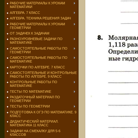
РАБОЧИЕ МАТЕРИАЛЫ К УРОКАМ
МАТЕМАТИКИ
АЛГЕБРА. 7 КЛАСС
АЛГЕБРА. ТЕХНИКА РЕШЕНИЯ ЗАДАЧ
РАБОЧИЕ МАТЕРИАЛЫ К УРОКАМ
ГЕОМЕТРИИ
ОТ ЗАДАЧЕК К ЗАДАЧАМ
РАЗНОУРОВНЕВЫЕ ЗАДАЧИ ПО
МАТЕМАТИКЕ
САМОСТОЯТЕЛЬНЫЕ РАБОТЫ ПО
ГЕОМЕТРИИ
САМОСТОЯТЕЛЬНЫЕ РАБОТЫ ПО
МАТЕМАТИКЕ
КАРТОЧКИ ПО АЛГЕБРЕ. 7 КЛАСС
САМОСТОЯТЕЛЬНЫЕ И КОНТРОЛЬНЫЕ
РАБОТЫ ПО АЛГЕБРЕ. 9 КЛАСС
КОНТРОЛЬНЫЕ РАБОТЫ ПО
МАТЕМАТИКЕ
ТЕСТЫ ПО МАТЕМАТИКЕ
РАЗДАТОЧНЫЙ МАТЕРИАЛ ПО
ГЕОМЕТРИИ
ТЕСТЫ ПО ГЕОМЕТРИИ
ПОДГОТОВКА К ОГЭ ПО МАТЕМАТИКЕ. 9
КЛАСС
ДИДАКТИЧЕСКИЙ МАТЕРИАЛ.
МАТЕМАТИКА 11 КЛАСС
ЗАДАЧИ НА СМЕКАЛКУ ДЛЯ 5-6
КЛАССОВ