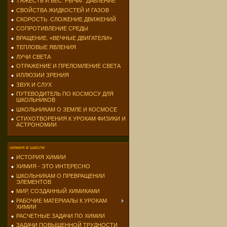
ТЯЖЕСТЬ И ВЕС. РЫЧАГ. ДАВЛЕНИЕ
СВОЙСТВА ЖИДКОСТЕЙ И ГАЗОВ
СКОРОСТЬ. СЛОЖЕНИЕ ДВИЖЕНИЙ
СОПРОТИВЛЕНИЕ СРЕДЫ
ВРАЩЕНИЕ. «ВЕЧНЫЕ ДВИГАТЕЛИ»
ТЕПЛОВЫЕ ЯВЛЕНИЯ
ЛУЧИ СВЕТА
ОТРАЖЕНИЕ И ПРЕЛОМЛЕНИЕ СВЕТА
ИЛЛЮЗИИ ЗРЕНИЯ
ЗВУК И СЛУХ
ПУТЕВОДИТЕЛЬ ПО КОСМОСУ ДЛЯ
ШКОЛЬНИКОВ
ШКОЛЬНИКАМ О ЗЕМЛЕ И КОСМОСЕ
СТИХОТВОРЕНИЯ К УРОКАМ ФИЗИКИ И
АСТРОНОМИИ
химия в школе
ИСТОРИЯ ХИМИИ
ХИМИЯ - ЭТО ИНТЕРЕСНО
ШКОЛЬНИКАМ О ПРЕВРАЩЕНИИ
ЭЛЕМЕНТОВ
МИР, СОЗДАННЫЙ ХИМИКАМИ
РАБОЧИЕ МАТЕРИАЛЫ К УРОКАМ
ХИМИИ
РАСЧЕТНЫЕ ЗАДАЧИ ПО ХИМИИ
ЗАДАЧИ ПОВЫШЕННОЙ ТРУДНОСТИ