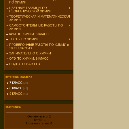
ПО ХИМИИ
ЦВЕТНЫЕ ТАБЛИЦЫ ПО
НЕОРГАНИЧЕСКОЙ ХИМИИ
ТЕОРЕТИЧЕСКАЯ И МАТЕМАТИЧЕСКАЯ
ХИМИЯ
САМОСТОЯТЕЛЬНЫЕ РАБОТЫ ПО
ХИМИИ
КИМ ПО ХИМИИ. 8 КЛАСС
ТЕСТЫ ПО ХИМИИ
ПРОВЕРОЧНЫЕ РАБОТЫ ПО ХИМИИ в
10-11 КЛАССАХ
ЗАНИМАТЕЛЬНО О ХИМИИ
ОГЭ ПО ХИМИИ. 9 КЛАСС
ПОДГОТОВКА К ЕГЭ
категории раздела
7 КЛАСС
[27]
8 КЛАСС
[41]
9 КЛАСС
[49]
статистика
Онлайн всего:
1
Гостей:
1
Пользователей:
0