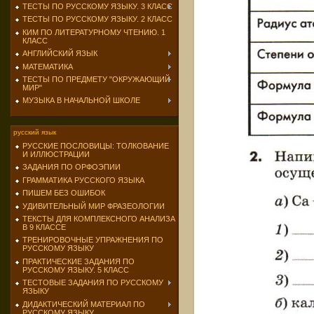
ТЕСТЫ ПО РУССКОМУ ЯЗЫКУ. 3 КЛАСС
ТЕСТЫ ПО РУССКОМУ ЯЗЫКУ. 2 КЛАСС
КИМ ПО ЛИТЕРАТУРНОМУ ЧТЕНИЮ. 1
КЛАСС
АНГЛИЙСКИЙ ЯЗЫК
МАТЕМАТИКА
ТЕСТЫ ПО ПРЕДМЕТУ "ОКРУЖАЮЩИЙ
МИР"
МУЗЫКА В НАЧАЛЬНОЙ ШКОЛЕ
русский язык
РУССКИЕ ПОСЛОВИЦЫ: ТОЛКОВАНИЕ
И ИЛЛЮСТРАЦИИ
ЗАДАНИЯ ПО ОРФОЭПИИ
ГРАММАТИКА РУССКОГО ЯЗЫКА
ПИШЕМ БЕЗ ОШИБОК
УДИВИТЕЛЬНЫЙ МИР ФРАЗЕОЛОГИИ
ТЕКСТЫ ДЛЯ КОМПЛЕКСНОГО АНАЛИЗА
В 9 КЛАССЕ
ТРЕНИРОВОЧНЫЕ УПРАЖНЕНИЯ ПО
РУССКОМУ ЯЗЫКУ
ПРАКТИЧЕСКИЕ ЗАДАНИЯ ПО
РУССКОМУ ЯЗЫКУ. 5 КЛАСС
ТЕСТОВЫЕ ЗАДАНИЯ ПО РУССКОМУ
ЯЗЫКУ
ДИДАКТИЧЕСКИЙ МАТЕРИАЛ ПО
РУССКОМУ ЯЗЫКУ