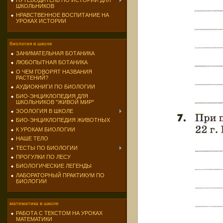
ПУТЕВОДИТЕЛЬ ПО ИСТОРИИ ДЛЯ
ШКОЛЬНИКОВ
НРАВСТВЕННОЕ ВОСПИТАНИЕ НА
УРОКАХ ИСТОРИИ
биология в школе
ЗАНИМАТЕЛЬНАЯ БОТАНИКА
ЛЮБОПЫТНАЯ БОТАНИКА
О ЧЕМ ГОВОРЯТ НАЗВАНИЯ
РАСТЕНИЙ?
АУДИОКНИГИ ПО БИОЛОГИИ
БИО-ЭНЦИКЛОПЕДИЯ ДЛЯ
ШКОЛЬНИКОВ "ЖИВОЙ МИР"
ЗООЛОГИЯ В ШКОЛЕ
БИО-ЭНЦИКЛОПЕДИЯ ЖИВОТНЫХ
К УРОКАМ БИОЛОГИИ
НАШЕ ТЕЛО
ТЕСТЫ ПО БИОЛОГИИ
ПРОГУЛКИ ПО ЛЕСУ
БИОЛОГИЧЕСКИЕ ЛЕГЕНДЫ
ЛАБОРАТОРНЫЙ ПРАКТИКУМ ПО
БИОЛОГИИ
математика в школе
РАБОТА С ТЕКСТОМ НА УРОКАХ
МАТЕМАТИКИ