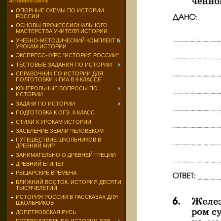
история в школе
ОПОРНЫЕ СХЕМЫ ПО ИСТОРИИ
РОССИИ
ОСНОВЫ ПРОФЕССИОНАЛЬНОГО
МАСТЕРСТВА УЧИТЕЛЯ ИСТОРИИ
УЧЕБНО-МЕТОДИЧЕСКИЙ КОМПЛЕКТ К
УРОКАМ ИСТОРИИ
ЭКСПРЕСС-КУРС "ИСТОРИЯ РОССИИ"
ТЕСТОВЫЕ ЗАДАНИЯ ПО ИСТОРИИ
СПРАВОЧНИК ПО ИСТОРИИ ДЛЯ
ПОЛГОТОВКИ К ГИА В 9 КЛАССЕ
КОНТРОЛЬНЫЕ ВОПРОСЫ ПО
ИСТОРИИ
ЗАДАЧИ ПО ИСТОРИИ
ПОДГОТОВКА К ОГЭ. 8 КЛАСС
СТИХИ К УРОКАМ ИСТОРИИ
ЗАСЕЛЕНИЕ ЗЕМЛИ ЧЕЛОВЕКОМ
ПУТЕШЕСТВИЕ ШКОЛЬНИКОВ В
ДРЕВНИЙ МИР
ЗАНИМАТЕЛЬНО О ДРЕВНЕЙ ГРЕЦИИ
ДРЕВНИЙ ЕГИПЕТ
РЫЦАРСКИЕ ВРЕМЕНА
БЛИЖНИЙ ВОСТОК. ИСТОРИЯ ДЕСЯТИ
ТЫСЯЧЕЛЕТИЙ
ИСТОРИЯ РОССИИ В РАССКАЗАХ ДЛЯ
ШКОЛЬНИКОВ
ДОПЕТРОВСКАЯ РУСЬ