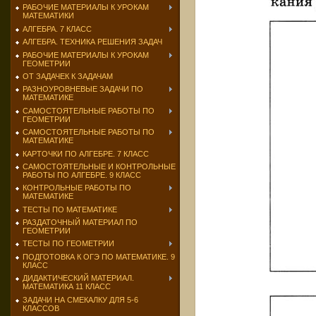
РАБОЧИЕ МАТЕРИАЛЫ К УРОКАМ
МАТЕМАТИКИ
АЛГЕБРА. 7 КЛАСС
АЛГЕБРА. ТЕХНИКА РЕШЕНИЯ ЗАДАЧ
РАБОЧИЕ МАТЕРИАЛЫ К УРОКАМ
ГЕОМЕТРИИ
ОТ ЗАДАЧЕК К ЗАДАЧАМ
РАЗНОУРОВНЕВЫЕ ЗАДАЧИ ПО
МАТЕМАТИКЕ
САМОСТОЯТЕЛЬНЫЕ РАБОТЫ ПО
ГЕОМЕТРИИ
САМОСТОЯТЕЛЬНЫЕ РАБОТЫ ПО
МАТЕМАТИКЕ
КАРТОЧКИ ПО АЛГЕБРЕ. 7 КЛАСС
САМОСТОЯТЕЛЬНЫЕ И КОНТРОЛЬНЫЕ
РАБОТЫ ПО АЛГЕБРЕ. 9 КЛАСС
КОНТРОЛЬНЫЕ РАБОТЫ ПО
МАТЕМАТИКЕ
ТЕСТЫ ПО МАТЕМАТИКЕ
РАЗДАТОЧНЫЙ МАТЕРИАЛ ПО
ГЕОМЕТРИИ
ТЕСТЫ ПО ГЕОМЕТРИИ
ПОДГОТОВКА К ОГЭ ПО МАТЕМАТИКЕ. 9
КЛАСС
ДИДАКТИЧЕСКИЙ МАТЕРИАЛ.
МАТЕМАТИКА 11 КЛАСС
ЗАДАЧИ НА СМЕКАЛКУ ДЛЯ 5-6
КЛАССОВ