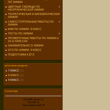
ПО ХИМИИ
ЦВЕТНЫЕ ТАБЛИЦЫ ПО
НЕОРГАНИЧЕСКОЙ ХИМИИ
ТЕОРЕТИЧЕСКАЯ И МАТЕМАТИЧЕСКАЯ
ХИМИЯ
САМОСТОЯТЕЛЬНЫЕ РАБОТЫ ПО
ХИМИИ
КИМ ПО ХИМИИ. 8 КЛАСС
ТЕСТЫ ПО ХИМИИ
ПРОВЕРОЧНЫЕ РАБОТЫ ПО ХИМИИ в
10-11 КЛАССАХ
ЗАНИМАТЕЛЬНО О ХИМИИ
ОГЭ ПО ХИМИИ. 9 КЛАСС
ПОДГОТОВКА К ЕГЭ
категории раздела
7 КЛАСС
[27]
8 КЛАСС
[41]
9 КЛАСС
[49]
статистика
Онлайн всего:
1
Гостей:
1
Пользователей:
0