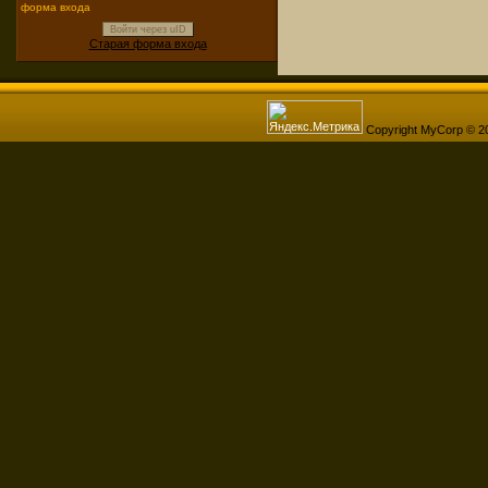
форма входа
Войти через uID
Старая форма входа
Copyright MyCorp © 2