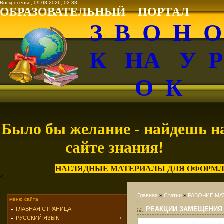
Воскресенье, 09.08.2026, 02:33
ОБРАЗОВАТЕЛЬНЫЙ ПОРТАЛ
З В О Н 
К НА У 
О К
Было бы желание - найдешь н
сайте знания!
НАГЛЯДНЫЕ МАТЕРИАЛЫ ДЛЯ ОФОРМЛ
<
Главная
»
Статьи
»
РАБОЧИЕ МА
меню сайта
РЕАКЦИИ ЗАМЕЩЕНИЯ
ГЛАВНАЯ СТРАНИЦА
РУССКИЙ ЯЗЫК