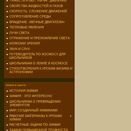
ТЯЖЕСТЬ И ВЕС. РЫЧАГ. ДАВЛЕНИЕ
СВОЙСТВА ЖИДКОСТЕЙ И ГАЗОВ
СКОРОСТЬ. СЛОЖЕНИЕ ДВИЖЕНИЙ
СОПРОТИВЛЕНИЕ СРЕДЫ
ВРАЩЕНИЕ. «ВЕЧНЫЕ ДВИГАТЕЛИ»
ТЕПЛОВЫЕ ЯВЛЕНИЯ
ЛУЧИ СВЕТА
ОТРАЖЕНИЕ И ПРЕЛОМЛЕНИЕ СВЕТА
ИЛЛЮЗИИ ЗРЕНИЯ
ЗВУК И СЛУХ
ПУТЕВОДИТЕЛЬ ПО КОСМОСУ ДЛЯ
ШКОЛЬНИКОВ
ШКОЛЬНИКАМ О ЗЕМЛЕ И КОСМОСЕ
СТИХОТВОРЕНИЯ К УРОКАМ ФИЗИКИ И
АСТРОНОМИИ
химия в школе
ИСТОРИЯ ХИМИИ
ХИМИЯ - ЭТО ИНТЕРЕСНО
ШКОЛЬНИКАМ О ПРЕВРАЩЕНИИ
ЭЛЕМЕНТОВ
МИР, СОЗДАННЫЙ ХИМИКАМИ
РАБОЧИЕ МАТЕРИАЛЫ К УРОКАМ
ХИМИИ
РАСЧЕТНЫЕ ЗАДАЧИ ПО ХИМИИ
ЗАДАЧИ ПОВЫШЕННОЙ ТРУДНОСТИ