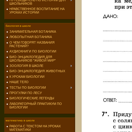
ПУТЕВОДИТЕЛЬ ПО ИСТОРИИ ДЛЯ
ШКОЛЬНИКОВ
НРАВСТВЕННОЕ ВОСПИТАНИЕ НА
УРОКАХ ИСТОРИИ
биология в школе
ЗАНИМАТЕЛЬНАЯ БОТАНИКА
ЛЮБОПЫТНАЯ БОТАНИКА
О ЧЕМ ГОВОРЯТ НАЗВАНИЯ
РАСТЕНИЙ?
АУДИОКНИГИ ПО БИОЛОГИИ
БИО-ЭНЦИКЛОПЕДИЯ ДЛЯ
ШКОЛЬНИКОВ "ЖИВОЙ МИР"
ЗООЛОГИЯ В ШКОЛЕ
БИО-ЭНЦИКЛОПЕДИЯ ЖИВОТНЫХ
К УРОКАМ БИОЛОГИИ
НАШЕ ТЕЛО
ТЕСТЫ ПО БИОЛОГИИ
ПРОГУЛКИ ПО ЛЕСУ
БИОЛОГИЧЕСКИЕ ЛЕГЕНДЫ
ЛАБОРАТОРНЫЙ ПРАКТИКУМ ПО
БИОЛОГИИ
математика в школе
РАБОТА С ТЕКСТОМ НА УРОКАХ
МАТЕМАТИКИ