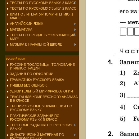
ТЕСТЫ ПО РУССКОМУ ЯЗЫКУ. 3 КЛАСС
ТЕСТЫ ПО РУССКОМУ ЯЗЫКУ. 2 КЛАСС
КИМ ПО ЛИТЕРАТУРНОМУ ЧТЕНИЮ. 1
КЛАСС
АНГЛИЙСКИЙ ЯЗЫК
МАТЕМАТИКА
ТЕСТЫ ПО ПРЕДМЕТУ "ОКРУЖАЮЩИЙ
МИР"
МУЗЫКА В НАЧАЛЬНОЙ ШКОЛЕ
русский язык
РУССКИЕ ПОСЛОВИЦЫ: ТОЛКОВАНИЕ
И ИЛЛЮСТРАЦИИ
ЗАДАНИЯ ПО ОРФОЭПИИ
ГРАММАТИКА РУССКОГО ЯЗЫКА
ПИШЕМ БЕЗ ОШИБОК
УДИВИТЕЛЬНЫЙ МИР ФРАЗЕОЛОГИИ
ТЕКСТЫ ДЛЯ КОМПЛЕКСНОГО АНАЛИЗА
В 9 КЛАССЕ
ТРЕНИРОВОЧНЫЕ УПРАЖНЕНИЯ ПО
РУССКОМУ ЯЗЫКУ
ПРАКТИЧЕСКИЕ ЗАДАНИЯ ПО
РУССКОМУ ЯЗЫКУ. 5 КЛАСС
ТЕСТОВЫЕ ЗАДАНИЯ ПО РУССКОМУ
ЯЗЫКУ
ДИДАКТИЧЕСКИЙ МАТЕРИАЛ ПО
РУССКОМУ ЯЗЫКУ