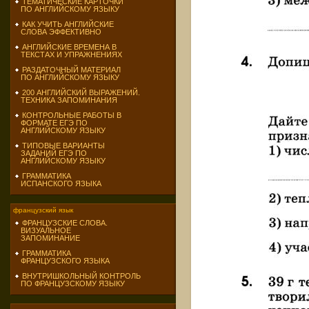
ТЕМАТИЧЕСКИЕ КАРТОЧКИ
ПО АНГЛИЙСКОМУ ЯЗЫКУ
КАК УЧИТЬ АНГЛИЙСКИЕ
СЛОВА ЭФФЕКТИВНО
АНГЛИЙСКИЕ ВРЕМЕНА В
ТЕКСТАХ И УПРАЖНЕНИЯХ
РАЗДАТОЧНЫЙ МАТЕРИАЛ
ПО АНГЛИЙСКОМУ ЯЗЫКУ
200 АНГЛИЙСКИЙ ВЫРАЖЕНИЙ.
ТЕХНИКА ЗАПОМИНАНИЯ
КОНТРОЛЬНЫЕ РАБОТЫ В
ФОРМАТЕ ЕГЭ ПО
АНГЛИЙСКОМУ ЯЗЫКУ
ТИПОВЫЕ ВАРИАНТЫ
ЗАДАНИЙ ЕГЭ ПО
АНГЛИЙСКОМУ ЯЗЫКУ
ГРАММАТИКА
ИСПАНСКОГО ЯЗЫКА
французский язык
ФРАНЦУЗСКИЕ СЛОВА.
ВИЗУАЛЬНОЕ
ЗАПОМИНАНИЕ
ГРАММАТИКА
ФРАНЦУЗСКОГО ЯЗЫКА
ВНУТРИШКОЛЬНЫЙ КОНТРОЛЬ
ПО ФРАНЦУЗСКОМУ ЯЗЫКУ