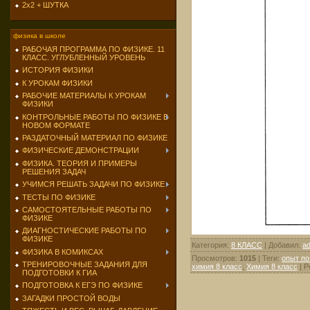
2х2 + ШУТКА
физика в школе
РАБОЧАЯ ПРОГРАММА ПО ФИЗИКЕ. 11
КЛАСС. УГЛУБЛЕННЫЙ УРОВЕНЬ
ИСТОРИЯ ФИЗИКИ
К УРОКАМ ФИЗИКИ
РАБОЧИЕ МАТЕРИАЛЫ К УРОКАМ
ФИЗИКИ
КОНТРОЛЬНЫЕ РАБОТЫ ПО ФИЗИКЕ В
НОВОМ ФОРМАТЕ
РАЗДАТОЧНЫЙ МАТЕРИАЛ ПО ФИЗИКЕ
ФИЗИЧЕСКИЕ ДЕМОНСТРАЦИИ
ФИЗИКА. ТЕОРИЯ И ПРИМЕРЫ
РЕШЕНИЯ ЗАДАЧ
УЧИМСЯ РЕШАТЬ ЗАДАЧИ ПО ФИЗИКЕ
ТЕСТЫ ПО ФИЗИКЕ
САМОСТОЯТЕЛЬНЫЕ РАБОТЫ ПО
ФИЗИКЕ
ДИАГНОСТИЧЕСКИЕ РАБОТЫ ПО
ФИЗИКЕ
Категория
:
8 КЛАСС
|
Добавил
:
a
ФИЗИКА В КОМИКСАХ
Просмотров
:
1015
|
Теги
:
опыт по
ТРЕНИРОВОЧНЫЕ ЗАДАНИЯ ДЛЯ
химия 8 класс
,
Химия 8 класс
|
Р
ПОДГОТОВКИ К ГИА
ПОДГОТОВКА К ЕГЭ ПО ФИЗИКЕ
ЗАГАДКИ ПРОСТОЙ ВОДЫ