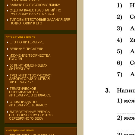
ЗАДАЧИ ПО РУССКОМУ ЯЗЫКУ
ОЦЕНКА КАЧЕСТВА ЗНАНИЙ ПО
РУССКОМУ ЯЗЫКУ. 6 КЛАСС
ТИПОВЫЕ ТЕСТОВЫЕ ЗАДАНИЯ ДЛЯ
ПОДГОТОВКИ К ЕГЭ
литература в школе
ЕГЭ ПО ЛИТЕРАТУРЕ
ВЕЛИКИЕ ПИСАТЕЛИ
ИЗУЧЕНИЕ ТВОРЧЕСТВА
ГОГОЛЯ
50 КНИГ ИЗМЕНИВШИХ
ЛИТЕРАТУРУ
ТРЕНИНГИ "ТВОРЧЕСКАЯ
ЛАБОРАТОРИЯ УЧИТЕЛЯ
ЛИТЕРАТУРЫ"
ТЕМАТИЧЕСКОЕ
ОЦЕНИВАНИЕ ПО
ЛИТЕРАТУРЕ В 11 КЛАССЕ
ОЛИМПИАДА ПО
ЛИТЕРАТУРЕ. 10 КЛАСС
ЛИТЕРАТУРНЫЕ РЕБУСЫ
ПО ТВОРЧЕСТВУ ПОЭТОВ
СЕРЕБРЯНОГО ВЕКА
иностранные языки