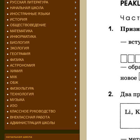
РУССКАЯ ЛИТЕРАТУРА
НАЧАЛЬНАЯ ШКОЛА
ИНОСТРАННЫЕ ЯЗЫКИ
ИСТОРИЯ
ОБЩЕСТВОВЕДЕНИЕ
МАТЕМАТИКА
ИНФОРМАТИКА
БИОЛОГИЯ
ЭКОЛОГИЯ
ГЕОГРАФИЯ
ФИЗИКА
АСТРОНОМИЯ
ХИМИЯ
МХК
ОБЖ
ФИЗКУЛЬТУРА
ТЕХНОЛОГИЯ
МУЗЫКА
ИЗО
КЛАССНОЕ РУКОВОДСТВО
ВНЕКЛАССНАЯ РАБОТА
АДМИНИСТРАЦИЯ ШКОЛЫ
начальная школа