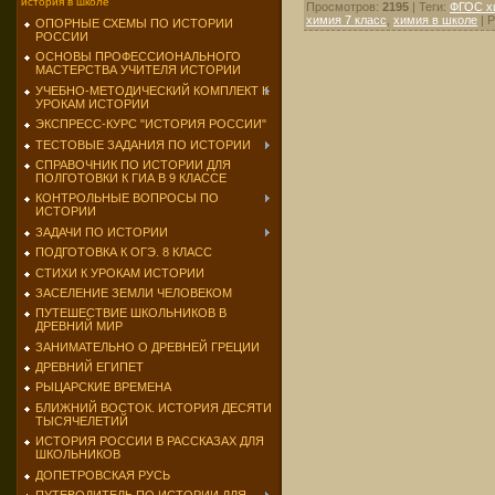
история в школе
Просмотров
:
2195
|
Теги
:
ФГОС х
химия 7 класс
,
химия в школе
|
Р
ОПОРНЫЕ СХЕМЫ ПО ИСТОРИИ
РОССИИ
ОСНОВЫ ПРОФЕССИОНАЛЬНОГО
МАСТЕРСТВА УЧИТЕЛЯ ИСТОРИИ
УЧЕБНО-МЕТОДИЧЕСКИЙ КОМПЛЕКТ К
УРОКАМ ИСТОРИИ
ЭКСПРЕСС-КУРС "ИСТОРИЯ РОССИИ"
ТЕСТОВЫЕ ЗАДАНИЯ ПО ИСТОРИИ
СПРАВОЧНИК ПО ИСТОРИИ ДЛЯ
ПОЛГОТОВКИ К ГИА В 9 КЛАССЕ
КОНТРОЛЬНЫЕ ВОПРОСЫ ПО
ИСТОРИИ
ЗАДАЧИ ПО ИСТОРИИ
ПОДГОТОВКА К ОГЭ. 8 КЛАСС
СТИХИ К УРОКАМ ИСТОРИИ
ЗАСЕЛЕНИЕ ЗЕМЛИ ЧЕЛОВЕКОМ
ПУТЕШЕСТВИЕ ШКОЛЬНИКОВ В
ДРЕВНИЙ МИР
ЗАНИМАТЕЛЬНО О ДРЕВНЕЙ ГРЕЦИИ
ДРЕВНИЙ ЕГИПЕТ
РЫЦАРСКИЕ ВРЕМЕНА
БЛИЖНИЙ ВОСТОК. ИСТОРИЯ ДЕСЯТИ
ТЫСЯЧЕЛЕТИЙ
ИСТОРИЯ РОССИИ В РАССКАЗАХ ДЛЯ
ШКОЛЬНИКОВ
ДОПЕТРОВСКАЯ РУСЬ