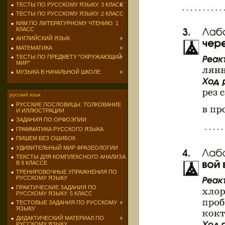
ТЕСТЫ ПО РУССКОМУ ЯЗЫКУ. 3 КЛАСС
ТЕСТЫ ПО РУССКОМУ ЯЗЫКУ. 2 КЛАСС
КИМ ПО ЛИТЕРАТУРНОМУ ЧТЕНИЮ. 1
КЛАСС
АНГЛИЙСКИЙ ЯЗЫК
МАТЕМАТИКА
ТЕСТЫ ПО ПРЕДМЕТУ "ОКРУЖАЮЩИЙ
МИР"
МУЗЫКА В НАЧАЛЬНОЙ ШКОЛЕ
русский язык
РУССКИЕ ПОСЛОВИЦЫ: ТОЛКОВАНИЕ
И ИЛЛЮСТРАЦИИ
ЗАДАНИЯ ПО ОРФОЭПИИ
ГРАММАТИКА РУССКОГО ЯЗЫКА
ПИШЕМ БЕЗ ОШИБОК
УДИВИТЕЛЬНЫЙ МИР ФРАЗЕОЛОГИИ
ТЕКСТЫ ДЛЯ КОМПЛЕКСНОГО АНАЛИЗА
В 9 КЛАССЕ
ТРЕНИРОВОЧНЫЕ УПРАЖНЕНИЯ ПО
РУССКОМУ ЯЗЫКУ
ПРАКТИЧЕСКИЕ ЗАДАНИЯ ПО
РУССКОМУ ЯЗЫКУ. 5 КЛАСС
ТЕСТОВЫЕ ЗАДАНИЯ ПО РУССКОМУ
ЯЗЫКУ
ДИДАКТИЧЕСКИЙ МАТЕРИАЛ ПО
РУССКОМУ ЯЗЫКУ