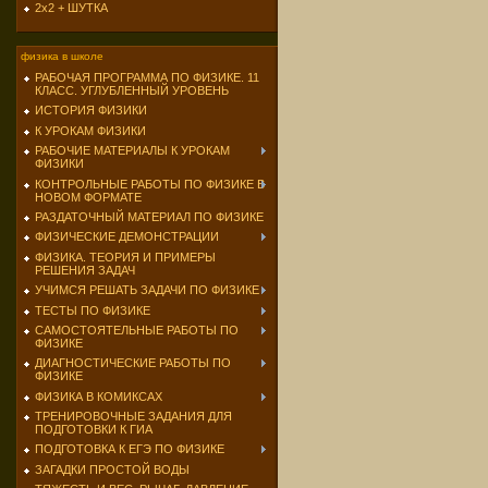
2х2 + ШУТКА
физика в школе
РАБОЧАЯ ПРОГРАММА ПО ФИЗИКЕ. 11
КЛАСС. УГЛУБЛЕННЫЙ УРОВЕНЬ
ИСТОРИЯ ФИЗИКИ
К УРОКАМ ФИЗИКИ
РАБОЧИЕ МАТЕРИАЛЫ К УРОКАМ
ФИЗИКИ
КОНТРОЛЬНЫЕ РАБОТЫ ПО ФИЗИКЕ В
НОВОМ ФОРМАТЕ
РАЗДАТОЧНЫЙ МАТЕРИАЛ ПО ФИЗИКЕ
ФИЗИЧЕСКИЕ ДЕМОНСТРАЦИИ
ФИЗИКА. ТЕОРИЯ И ПРИМЕРЫ
РЕШЕНИЯ ЗАДАЧ
УЧИМСЯ РЕШАТЬ ЗАДАЧИ ПО ФИЗИКЕ
ТЕСТЫ ПО ФИЗИКЕ
САМОСТОЯТЕЛЬНЫЕ РАБОТЫ ПО
ФИЗИКЕ
ДИАГНОСТИЧЕСКИЕ РАБОТЫ ПО
ФИЗИКЕ
ФИЗИКА В КОМИКСАХ
ТРЕНИРОВОЧНЫЕ ЗАДАНИЯ ДЛЯ
ПОДГОТОВКИ К ГИА
ПОДГОТОВКА К ЕГЭ ПО ФИЗИКЕ
ЗАГАДКИ ПРОСТОЙ ВОДЫ