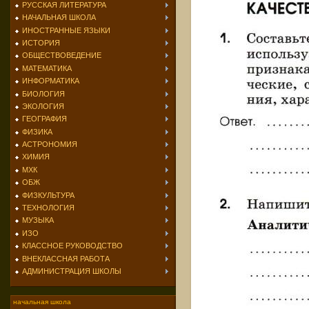
РУССКАЯ ЛИТЕРАТУРА
НАЧАЛЬНАЯ ШКОЛА
ИНОСТРАННЫЕ ЯЗЫКИ
ИСТОРИЯ
ОБЩЕСТВОВЕДЕНИЕ
МАТЕМАТИКА
ИНФОРМАТИКА
БИОЛОГИЯ
ЭКОЛОГИЯ
ГЕОГРАФИЯ
ФИЗИКА
АСТРОНОМИЯ
ХИМИЯ
МХК
ОБЖ
ФИЗКУЛЬТУРА
ТЕХНОЛОГИЯ
МУЗЫКА
ИЗО
КЛАССНОЕ РУКОВОДСТВО
ВНЕКЛАССНАЯ РАБОТА
АДМИНИСТРАЦИЯ ШКОЛЫ
начальная школа