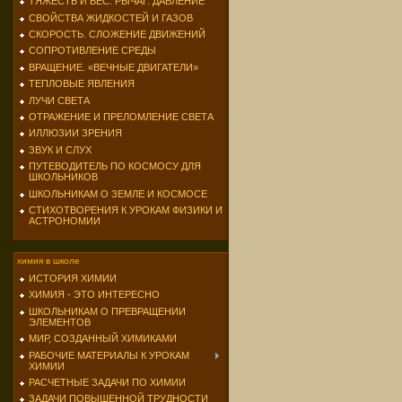
ТЯЖЕСТЬ И ВЕС. РЫЧАГ. ДАВЛЕНИЕ
СВОЙСТВА ЖИДКОСТЕЙ И ГАЗОВ
СКОРОСТЬ. СЛОЖЕНИЕ ДВИЖЕНИЙ
СОПРОТИВЛЕНИЕ СРЕДЫ
ВРАЩЕНИЕ. «ВЕЧНЫЕ ДВИГАТЕЛИ»
ТЕПЛОВЫЕ ЯВЛЕНИЯ
ЛУЧИ СВЕТА
ОТРАЖЕНИЕ И ПРЕЛОМЛЕНИЕ СВЕТА
ИЛЛЮЗИИ ЗРЕНИЯ
ЗВУК И СЛУХ
ПУТЕВОДИТЕЛЬ ПО КОСМОСУ ДЛЯ
ШКОЛЬНИКОВ
ШКОЛЬНИКАМ О ЗЕМЛЕ И КОСМОСЕ
СТИХОТВОРЕНИЯ К УРОКАМ ФИЗИКИ И
АСТРОНОМИИ
химия в школе
ИСТОРИЯ ХИМИИ
ХИМИЯ - ЭТО ИНТЕРЕСНО
ШКОЛЬНИКАМ О ПРЕВРАЩЕНИИ
ЭЛЕМЕНТОВ
МИР, СОЗДАННЫЙ ХИМИКАМИ
РАБОЧИЕ МАТЕРИАЛЫ К УРОКАМ
ХИМИИ
РАСЧЕТНЫЕ ЗАДАЧИ ПО ХИМИИ
ЗАДАЧИ ПОВЫШЕННОЙ ТРУДНОСТИ