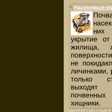
Насекомые-к
По
насе
них
укрытие от
жилища, 
поверхности
не покидаю
личинками, 
только с
выходят 
почвенных
хищники.
ИНТЕРЕСНО О НАС