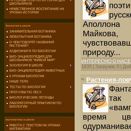
ПУТЕВОДИТЕЛЬ ПО ИСТОРИИ ДЛЯ
поэт
ШКОЛЬНИКОВ
НРАВСТВЕННОЕ ВОСПИТАНИЕ НА
русск
УРОКАХ ИСТОРИИ
Аполлон
биология в школе
Майко
ЗАНИМАТЕЛЬНАЯ БОТАНИКА
ЛЮБОПЫТНАЯ БОТАНИКА
чувствов
О ЧЕМ ГОВОРЯТ НАЗВАНИЯ
РАСТЕНИЙ?
природу...
АУДИОКНИГИ ПО БИОЛОГИИ
БИО-ЭНЦИКЛОПЕДИЯ ДЛЯ
ШКОЛЬНИКОВ "ЖИВОЙ МИР"
ИНТЕРЕСНО О НАС
ЗООЛОГИЯ В ШКОЛЕ
1835 | Загрузок: 0 | Д
БИО-ЭНЦИКЛОПЕДИЯ ЖИВОТНЫХ
К УРОКАМ БИОЛОГИИ
Растения-лов
НАШЕ ТЕЛО
Фант
ТЕСТЫ ПО БИОЛОГИИ
ПРОГУЛКИ ПО ЛЕСУ
так 
БИОЛОГИЧЕСКИЕ ЛЕГЕНДЫ
ЛАБОРАТОРНЫЙ ПРАКТИКУМ ПО
«вам
БИОЛОГИИ
время цв
математика в школе
одурманивае
РАБОТА С ТЕКСТОМ НА УРОКАХ
МАТЕМАТИКИ