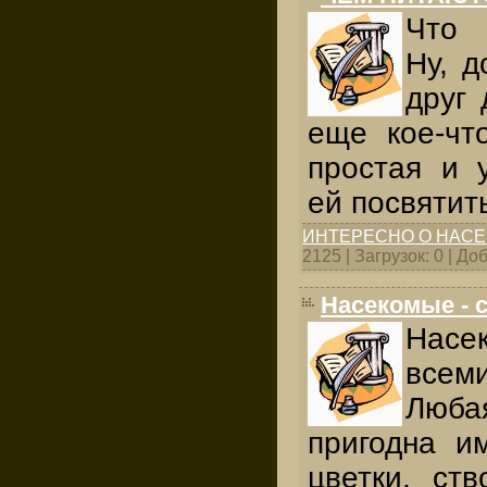
Что 
Ну, д
друг 
еще кое-чт
простая и 
ей посвятит
ИНТЕРЕСНО О НАС
2125 | Загрузок: 0 | Д
Насекомые - 
Насе
все
Люба
пригодна и
цветки, ств