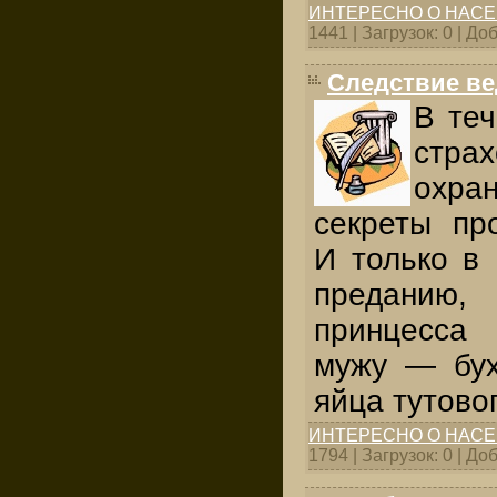
ИНТЕРЕСНО О НАС
1441 | Загрузок: 0 | Д
Следствие ве
В теч
страх
охр
секреты пр
И только в 
предани
принцесса
мужу — бу
яйца тутово
ИНТЕРЕСНО О НАС
1794 | Загрузок: 0 | Д