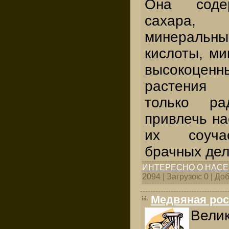
Она соде
сахара
минеральны
кислоты, ми
высокоц
растения
только ра
привлечь на
их соуча
брачных дел
ИНТЕРЕСНО О НАС
2094 | Загрузок: 0 | Д
Медвяная рос
Вел