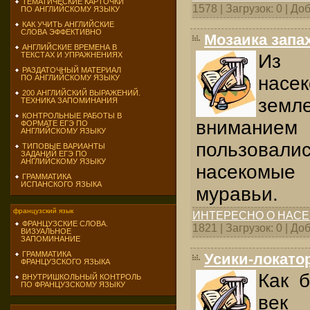
ТЕМАТИЧЕСКИЕ КАРТОЧКИ
1578 | Загрузок: 0 | Д
ПО АНГЛИЙСКОМУ ЯЗЫКУ
КАК УЧИТЬ АНГЛИЙСКИЕ
СЛОВА ЭФФЕКТИВНО
Мозаика запа
АНГЛИЙСКИЕ ВРЕМЕНА В
Из 
ТЕКСТАХ И УПРАЖНЕНИЯХ
РАЗДАТОЧНЫЙ МАТЕРИАЛ
насе
ПО АНГЛИЙСКОМУ ЯЗЫКУ
200 АНГЛИЙСКИЙ ВЫРАЖЕНИЙ.
зем
ТЕХНИКА ЗАПОМИНАНИЯ
КОНТРОЛЬНЫЕ РАБОТЫ В
вниманием
ФОРМАТЕ ЕГЭ ПО
АНГЛИЙСКОМУ ЯЗЫКУ
пользовал
ТИПОВЫЕ ВАРИАНТЫ
ЗАДАНИЙ ЕГЭ ПО
АНГЛИЙСКОМУ ЯЗЫКУ
насеком
ГРАММАТИКА
ИСПАНСКОГО ЯЗЫКА
муравьи.
французский язык
ИНТЕРЕСНО О НАС
ФРАНЦУЗСКИЕ СЛОВА.
1821 | Загрузок: 0 | Д
ВИЗУАЛЬНОЕ
ЗАПОМИНАНИЕ
ГРАММАТИКА
Усики-локато
ФРАНЦУЗСКОГО ЯЗЫКА
Как 
ВНУТРИШКОЛЬНЫЙ КОНТРОЛЬ
ПО ФРАНЦУЗСКОМУ ЯЗЫКУ
век 