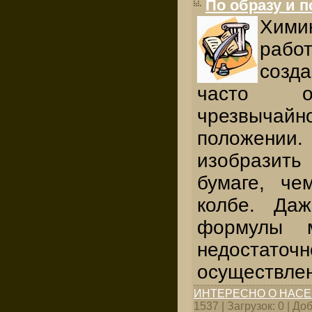
По образу и 
Химик
раб
созд
часто о
чрезвычайн
положении.
изобрази
бумаге, че
колбе. Да
формулы м
недост
осуществлен
ИНТЕРЕСНО О НАС
1537 | Загрузок: 0 | Д