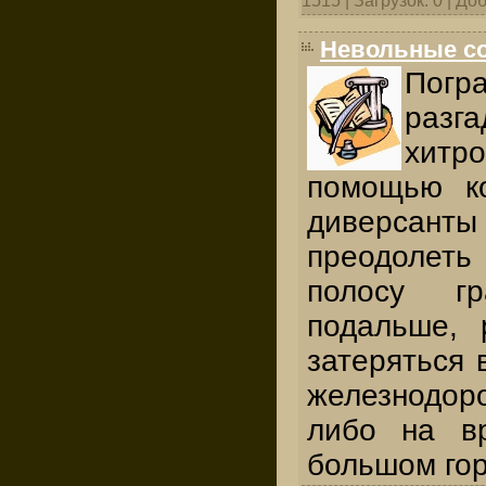
1515 | Загрузок: 0 | Д
Невольные с
Погр
раз
хитро
помощью к
диверса
преодоле
полосу г
подальше, 
затеряться 
железнодо
либо на в
большом гор