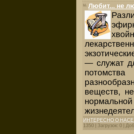
Любит... не лю
Разл
эфи
хвойн
лекарстве
экзотическ
— служат д
потомст
разнообра
веществ, н
нормальной
жизнедеятел
ИНТЕРЕСНО О НАС
1350 | Загрузок: 0 | Д