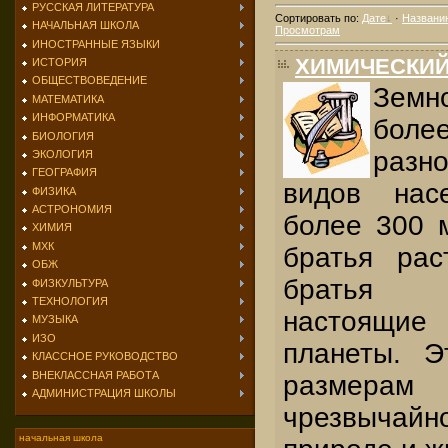
РУССКАЯ ЛИТЕРАТУРА
Сортировать по
:
Дате
·
Названи
НАЧАЛЬНАЯ ШКОЛА
Просмотрам
ИНОСТРАННЫЕ ЯЗЫКИ
ХИМИЧЕСКИЙ
ИСТОРИЯ
ОБЩЕСТВОВЕДЕНИЕ
Земн
МАТЕМАТИКА
ИНФОРМАТИКА
бол
БИОЛОГИЯ
разн
ЭКОЛОГИЯ
ГЕОГРАФИЯ
видов нас
ФИЗИКА
АСТРОНОМИЯ
более 300 
ХИМИЯ
МХК
братья ра
ОБЖ
братья 
ФИЗКУЛЬТУРА
ТЕХНОЛОГИЯ
настоящие
МУЗЫКА
ИЗО
планеты. 
КЛАССНОЕ РУКОВОДСТВО
ВНЕКЛАССНАЯ РАБОТА
размерам 
АДМИНИСТРАЦИЯ ШКОЛЫ
чрезвычай
начальная школа