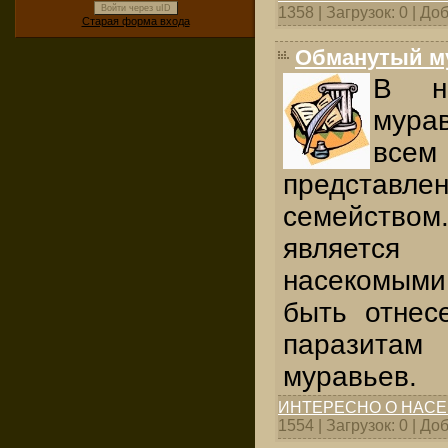
Войти через uID
1358 | Загрузок: 0 | Д
Старая форма входа
Обманутый м
В н
мурав
всем
предста
семейство
является
насекомым
быть отнес
паразита
муравьев.
ИНТЕРЕСНО О НАС
1554 | Загрузок: 0 | Д