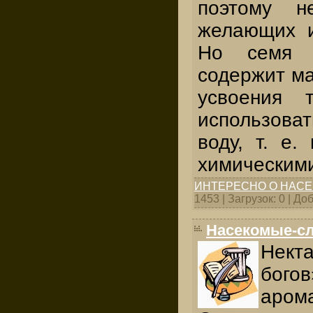
поэтому н
желающих и
Но семя 
содержит ма
усвоения 
использоват
воду, т. е.
химическим
ИНТЕРЕСНО О НАС
1453 | Загрузок: 0 | Д
Насекомые-с
Нек
бог
аром