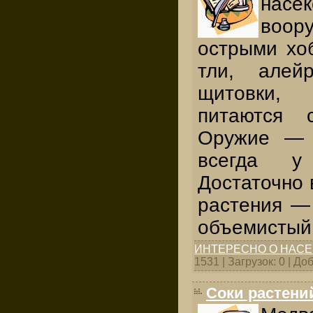
насек
воор
острыми хо
тли, алей
щитовки,
питаются 
Оружие — 
всегда у
Достаточно 
растения —
объемистый
ИНТЕРЕСНО О НАС
1531 | Загрузок: 0 | Д
Соки растени