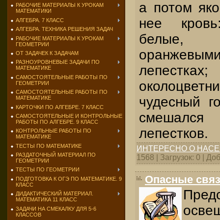
а потом як
РАБОЧИЕ МАТЕРИАЛЫ К УРОКАМ
МАТЕМАТИКИ
нее кров
АЛГЕБРА. 7 КЛАСС
АЛГЕБРА. ТЕХНИКА РЕШЕНИЯ ЗАДАЧ
белые, 
РАБОЧИЕ МАТЕРИАЛЫ К УРОКАМ
ГЕОМЕТРИИ
оранжевым
ОТ ЗАДАЧЕК К ЗАДАЧАМ
РАЗНОУРОВНЕВЫЕ ЗАДАЧИ ПО
лепестк
МАТЕМАТИКЕ
САМОСТОЯТЕЛЬНЫЕ РАБОТЫ ПО
околоцветни
ГЕОМЕТРИИ
САМОСТОЯТЕЛЬНЫЕ РАБОТЫ ПО
чудесный г
МАТЕМАТИКЕ
КАРТОЧКИ ПО АЛГЕБРЕ. 7 КЛАСС
смешалс
САМОСТОЯТЕЛЬНЫЕ И КОНТРОЛЬНЫЕ
РАБОТЫ ПО АЛГЕБРЕ. 9 КЛАСС
лепестков.
КОНТРОЛЬНЫЕ РАБОТЫ ПО
МАТЕМАТИКЕ
ТЕСТЫ ПО МАТЕМАТИКЕ
ИНТЕРЕСНО О НАС
РАЗДАТОЧНЫЙ МАТЕРИАЛ ПО
1568 | Загрузок: 0 | Д
ГЕОМЕТРИИ
ТЕСТЫ ПО ГЕОМЕТРИИ
Опасные свя
ПОДГОТОВКА К ОГЭ ПО МАТЕМАТИКЕ. 9
КЛАСС
Пре
ДИДАКТИЧЕСКИЙ МАТЕРИАЛ.
МАТЕМАТИКА 11 КЛАСС
осв
ЗАДАЧИ НА СМЕКАЛКУ ДЛЯ 5-6
КЛАССОВ