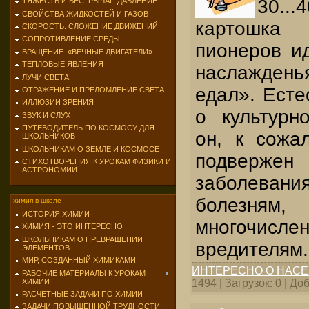
30..
ТЯЖЕСТЬ И ВЕС. РЫЧАГ. ДАВЛЕНИЕ
СВОЙСТВА ЖИДКОСТЕЙ И ГАЗОВ
картошка
СКОРОСТЬ. СЛОЖЕНИЕ ДВИЖЕНИЙ
СОПРОТИВЛЕНИЕ СРЕДЫ
пионеров ид
ВРАЩЕНИЕ. «ВЕЧНЫЕ ДВИГАТЕЛИ»
ТЕПЛОВЫЕ ЯВЛЕНИЯ
наслажденья
ЛУЧИ СВЕТА
едал». Есте
ОТРАЖЕНИЕ И ПРЕЛОМЛЕНИЕ СВЕТА
ИЛЛЮЗИИ ЗРЕНИЯ
о культурн
ЗВУК И СЛУХ
ПУТЕВОДИТЕЛЬ ПО КОСМОСУ ДЛЯ
он, к сожа
ШКОЛЬНИКОВ
ШКОЛЬНИКАМ О ЗЕМЛЕ И КОСМОСЕ
подверж
СТИХОТВОРЕНИЯ К УРОКАМ ФИЗИКИ И
АСТРОНОМИИ
заболева
болезням,
химия в школе
ИСТОРИЯ ХИМИИ
многочисл
ХИМИЯ - ЭТО ИНТЕРЕСНО
ШКОЛЬНИКАМ О ПРЕВРАЩЕНИИ
вредителям.
ЭЛЕМЕНТОВ
МИР, СОЗДАННЫЙ ХИМИКАМИ
ИНТЕРЕСНО О НАС
РАБОЧИЕ МАТЕРИАЛЫ К УРОКАМ
ХИМИИ
1494 | Загрузок: 0 | Д
РАСЧЕТНЫЕ ЗАДАЧИ ПО ХИМИИ
ЗАДАЧИ ПОВЫШЕННОЙ ТРУДНОСТИ