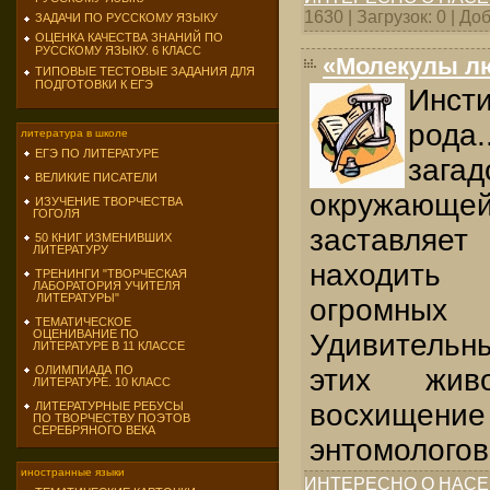
1630 | Загрузок: 0 | Д
ЗАДАЧИ ПО РУССКОМУ ЯЗЫКУ
ОЦЕНКА КАЧЕСТВА ЗНАНИЙ ПО
РУССКОМУ ЯЗЫКУ. 6 КЛАСС
«Молекулы л
ТИПОВЫЕ ТЕСТОВЫЕ ЗАДАНИЯ ДЛЯ
ПОДГОТОВКИ К ЕГЭ
Инст
рода
литература в школе
ЕГЭ ПО ЛИТЕРАТУРЕ
зага
ВЕЛИКИЕ ПИСАТЕЛИ
окружающей 
ИЗУЧЕНИЕ ТВОРЧЕСТВА
ГОГОЛЯ
заставл
50 КНИГ ИЗМЕНИВШИХ
ЛИТЕРАТУРУ
находить
ТРЕНИНГИ "ТВОРЧЕСКАЯ
ЛАБОРАТОРИЯ УЧИТЕЛЯ
ЛИТЕРАТУРЫ"
огромных
ТЕМАТИЧЕСКОЕ
ОЦЕНИВАНИЕ ПО
Удивитель
ЛИТЕРАТУРЕ В 11 КЛАССЕ
этих жив
ОЛИМПИАДА ПО
ЛИТЕРАТУРЕ. 10 КЛАСС
восхищени
ЛИТЕРАТУРНЫЕ РЕБУСЫ
ПО ТВОРЧЕСТВУ ПОЭТОВ
СЕРЕБРЯНОГО ВЕКА
энтомологов
иностранные языки
ИНТЕРЕСНО О НАС