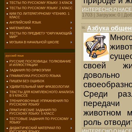
природе и ж
ТЕСТЫ ПО РУССКОМУ ЯЗЫКУ. 3 КЛАСС
ТЕСТЫ ПО РУССКОМУ ЯЗЫКУ. 2 КЛАСС
ИНТЕРЕСНО О НАС
КИМ ПО ЛИТЕРАТУРНОМУ ЧТЕНИЮ. 1
1703 | Загрузок: 0 | Д
КЛАСС
АНГЛИЙСКИЙ ЯЗЫК
Азбука общен
МАТЕМАТИКА
ТЕСТЫ ПО ПРЕДМЕТУ "ОКРУЖАЮЩИЙ
Мно
МИР"
МУЗЫКА В НАЧАЛЬНОЙ ШКОЛЕ
живо
суще
русский язык
РУССКИЕ ПОСЛОВИЦЫ: ТОЛКОВАНИЕ
своей жи
И ИЛЛЮСТРАЦИИ
ЗАДАНИЯ ПО ОРФОЭПИИ
довольн
ГРАММАТИКА РУССКОГО ЯЗЫКА
ПИШЕМ БЕЗ ОШИБОК
своеобразн
УДИВИТЕЛЬНЫЙ МИР ФРАЗЕОЛОГИИ
Среди раз
ТЕКСТЫ ДЛЯ КОМПЛЕКСНОГО АНАЛИЗА
В 9 КЛАССЕ
передачи
ТРЕНИРОВОЧНЫЕ УПРАЖНЕНИЯ ПО
РУССКОМУ ЯЗЫКУ
ПРАКТИЧЕСКИЕ ЗАДАНИЯ ПО
животном м
РУССКОМУ ЯЗЫКУ. 5 КЛАСС
ТЕСТОВЫЕ ЗАДАНИЯ ПО РУССКОМУ
роль отводи
ЯЗЫКУ
ДИДАКТИЧЕСКИЙ МАТЕРИАЛ ПО
ИНТЕРЕСНО О НАС
РУССКОМУ ЯЗЫКУ