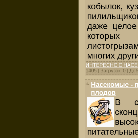
кобылок, ку
пилильщик
даже целое
которы
листогрыз
многих други
ИНТЕРЕСНО О НАС
1405 | Загрузок: 0 | Д
Насекомые - 
плодов
В с
скон
высо
питатель