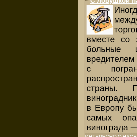
С ловушкой н
Ин
межд
торг
вместе со 
больные 
вредителем 
с погран
распростр
страны. 
виноградник
в Европу бы
самых опа
винограда 
ИНТЕРЕСНО О НАС