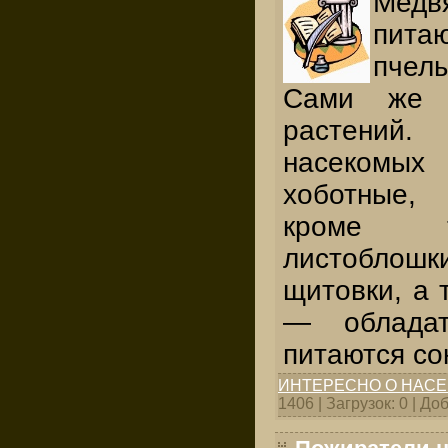
Мед
пит
пчел
Сами же 
растений.
насекомых
хоботные,
кроме т
листобло
щитовки, а 
— обладат
питаются со
ИНТЕРЕСНО О НАС
1406 | Загрузок: 0 | Д