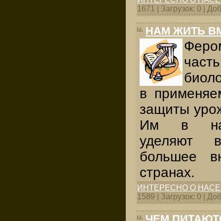
1671 | Загрузок: 0 | Д
НАМ ЖИТЬ В
Фер
час
биол
в применяе
защиты урож
Им в на
уделяют 
большее в
странах.
ИНТЕРЕСНО О НАС
1589 | Загрузок: 0 | Д
ЧЕМ ПИТАЮТ