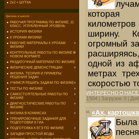
луча
2х2 + ШУТКА
которая 
физика в школе
километров 
РАБОЧАЯ ПРОГРАММА ПО ФИЗИКЕ. 11
КЛАСС. УГЛУБЛЕННЫЙ УРОВЕНЬ
ширину. К
ИСТОРИЯ ФИЗИКИ
К УРОКАМ ФИЗИКИ
огромный за
РАБОЧИЕ МАТЕРИАЛЫ К УРОКАМ
ФИЗИКИ
расширяясь,
КОНТРОЛЬНЫЕ РАБОТЫ ПО ФИЗИКЕ В
НОВОМ ФОРМАТЕ
одной из аф
РАЗДАТОЧНЫЙ МАТЕРИАЛ ПО ФИЗИКЕ
ФИЗИЧЕСКИЕ ДЕМОНСТРАЦИИ
метрах тре
ФИЗИКА. ТЕОРИЯ И ПРИМЕРЫ
РЕШЕНИЯ ЗАДАЧ
скоростью т
УЧИМСЯ РЕШАТЬ ЗАДАЧИ ПО ФИЗИКЕ
ТЕСТЫ ПО ФИЗИКЕ
ИНТЕРЕСНО О НАС
САМОСТОЯТЕЛЬНЫЕ РАБОТЫ ПО
ФИЗИКЕ
1504 | Загрузок: 0 | Д
ДИАГНОСТИЧЕСКИЕ РАБОТЫ ПО
ФИЗИКЕ
«Ах, картошк
ФИЗИКА В КОМИКСАХ
ТРЕНИРОВОЧНЫЕ ЗАДАНИЯ ДЛЯ
Была
ПОДГОТОВКИ К ГИА
ПОДГОТОВКА К ЕГЭ ПО ФИЗИКЕ
пес
ЗАГАДКИ ПРОСТОЙ ВОДЫ