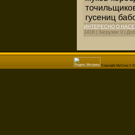
точильщиков
гусениц баб
ИНТЕРЕСНО О НАС
1418 | Загрузок: 0 | Д
Copyright MyCorp © 2