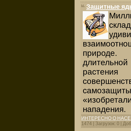
Защитные яд
Ми
скла
удив
взаимоотн
природе.
длитель
растени
совершенс
самозащит
«изобретал
нападения.
ИНТЕРЕСНО О НАС
1474 | Загрузок: 0 | Д