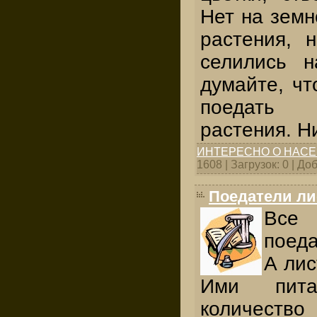
Нет на земн
растения, 
селились 
думайте, чт
поедать
растения. Н
ИНТЕРЕСНО О НАС
1608 | Загрузок: 0 | Д
Поедатели ли
Все 
поед
А лис
Ими пита
количество