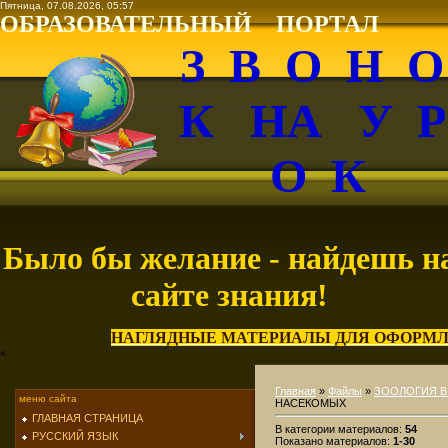
Пятница, 07.08.2026, 05:57
ОБРАЗОВАТЕЛЬНЫЙ ПОРТАЛ
З В О Н 
К НА У 
О К
Было бы желание - найдешь н
сайте знания!
НАГЛЯДНЫЕ МАТЕРИАЛЫ ДЛЯ ОФОРМЛ
<
Главная
»
Файлы
»
ЗООЛОГИЯ В
меню сайта
НАСЕКОМЫХ
ГЛАВНАЯ СТРАНИЦА
В категории материалов
:
54
РУССКИЙ ЯЗЫК
Показано материалов
:
1-30