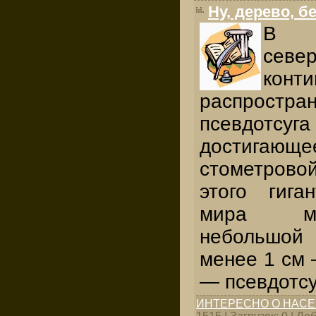
Ну, дерево, б
В х
севе
кон
распрост
псевдот
достиг
стометров
этого гига
мира мо
небольшо
менее 1 см 
— псевдотсу
ИНТЕРЕСНО О НАС