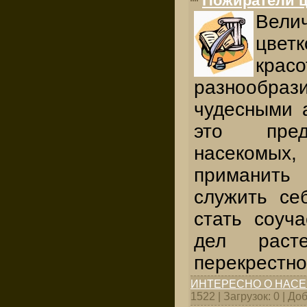
Пожиратели 
Вели
цветк
кра
разнообр
чудесными 
это пред
насекомых,
приманить
служить себ
стать соуч
дел расте
перекрестно
ИНТЕРЕСНО О НАС
1522 | Загрузок: 0 | Д