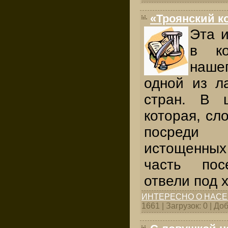
«Троянский к
Эта 
в ко
наш
одной из л
стран. В 
которая, сл
посреди
истощенных
часть пос
отвели под 
ИНТЕРЕСНО О НАС
1661 | Загрузок: 0 | Д