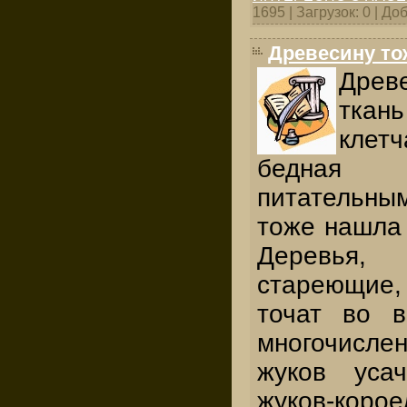
1695 | Загрузок: 0 | Д
Древесину то
Древ
ткань
клет
бедная 
питательн
тоже нашла 
Деревь
стареющие
точат во в
многочис
жуков усач
жуков-ко