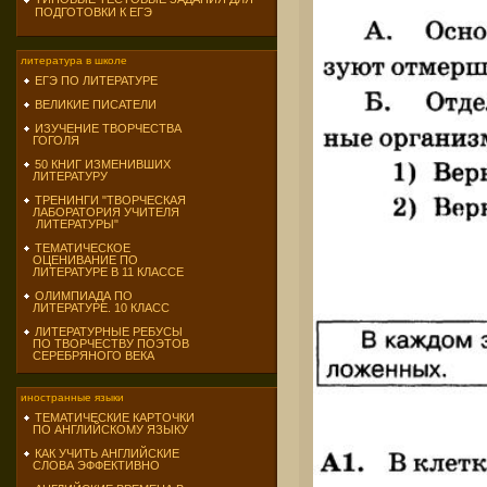
ПОДГОТОВКИ К ЕГЭ
литература в школе
ЕГЭ ПО ЛИТЕРАТУРЕ
ВЕЛИКИЕ ПИСАТЕЛИ
ИЗУЧЕНИЕ ТВОРЧЕСТВА
ГОГОЛЯ
50 КНИГ ИЗМЕНИВШИХ
ЛИТЕРАТУРУ
ТРЕНИНГИ "ТВОРЧЕСКАЯ
ЛАБОРАТОРИЯ УЧИТЕЛЯ
ЛИТЕРАТУРЫ"
ТЕМАТИЧЕСКОЕ
ОЦЕНИВАНИЕ ПО
ЛИТЕРАТУРЕ В 11 КЛАССЕ
ОЛИМПИАДА ПО
ЛИТЕРАТУРЕ. 10 КЛАСС
ЛИТЕРАТУРНЫЕ РЕБУСЫ
ПО ТВОРЧЕСТВУ ПОЭТОВ
СЕРЕБРЯНОГО ВЕКА
иностранные языки
ТЕМАТИЧЕСКИЕ КАРТОЧКИ
ПО АНГЛИЙСКОМУ ЯЗЫКУ
КАК УЧИТЬ АНГЛИЙСКИЕ
СЛОВА ЭФФЕКТИВНО