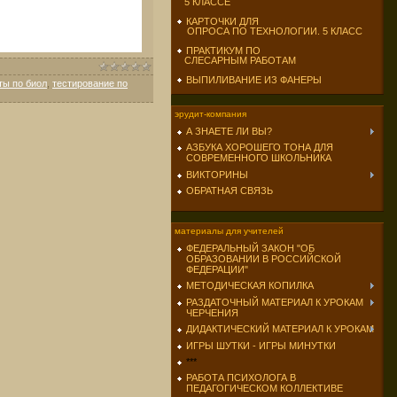
5 КЛАССЕ
КАРТОЧКИ ДЛЯ
ОПРОСА ПО ТЕХНОЛОГИИ. 5 КЛАСС
ПРАКТИКУМ ПО
СЛЕСАРНЫМ РАБОТАМ
ВЫПИЛИВАНИЕ ИЗ ФАНЕРЫ
ты по биол
,
тестирование по
эрудит-компания
А ЗНАЕТЕ ЛИ ВЫ?
АЗБУКА ХОРОШЕГО ТОНА ДЛЯ
СОВРЕМЕННОГО ШКОЛЬНИКА
ВИКТОРИНЫ
ОБРАТНАЯ СВЯЗЬ
материалы для учителей
ФЕДЕРАЛЬНЫЙ ЗАКОН "ОБ
ОБРАЗОВАНИИ В РОССИЙСКОЙ
ФЕДЕРАЦИИ"
МЕТОДИЧЕСКАЯ КОПИЛКА
РАЗДАТОЧНЫЙ МАТЕРИАЛ К УРОКАМ
ЧЕРЧЕНИЯ
ДИДАКТИЧЕСКИЙ МАТЕРИАЛ К УРОКАМ
ИГРЫ ШУТКИ - ИГРЫ МИНУТКИ
***
РАБОТА ПСИХОЛОГА В
ПЕДАГОГИЧЕСКОМ КОЛЛЕКТИВЕ