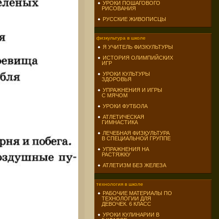
УРОКИ ПОШАГОВОГО
РИСОВАНИЯ
РУССКИЕ ЖИВОПИСЦЫ
физкультура в школе
Я УЧИТЕЛЬ ФИЗКУЛЬТУРЫ
ИСТОРИЯ ОЛИМПИЙСКИХ
ИГР
УРОКИ КУЛЬТУРЫ
ЗДОРОВЬЯ
УПРАЖНЕНИЯ И ИГРЫ
С МЯЧОМ
УРОКИ ФУТБОЛА
АТЛЕТИЧЕСКАЯ
ГИМНАСТИКА
ЛЕЧЕБНАЯ ФИЗКУЛЬТУРА
В СПЕЦИАЛЬНОЙ ГРУППЕ
УПРАЖНЕНИЯ НА
РАСТЯЖКУ
АТЛЕТИЗМ БЕЗ ЖЕЛЕЗА
технология в школе
РАБОЧИЕ МАТЕРИАЛЫ ПО
ТЕХНОЛОГИИ ДЛЯ
ДЕВОЧЕК. 6 КЛАСС
УРОКИ КУЛИНАРИИ В