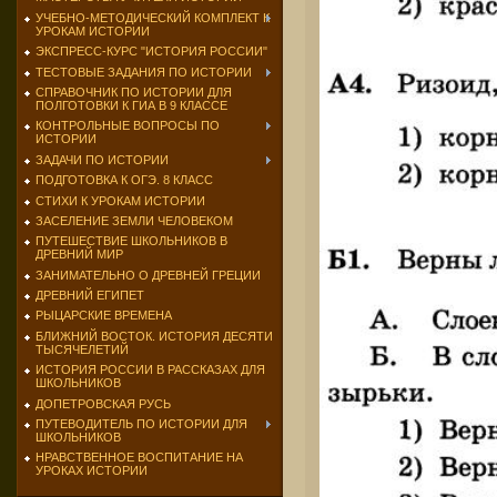
УЧЕБНО-МЕТОДИЧЕСКИЙ КОМПЛЕКТ К
УРОКАМ ИСТОРИИ
ЭКСПРЕСС-КУРС "ИСТОРИЯ РОССИИ"
ТЕСТОВЫЕ ЗАДАНИЯ ПО ИСТОРИИ
СПРАВОЧНИК ПО ИСТОРИИ ДЛЯ
ПОЛГОТОВКИ К ГИА В 9 КЛАССЕ
КОНТРОЛЬНЫЕ ВОПРОСЫ ПО
ИСТОРИИ
ЗАДАЧИ ПО ИСТОРИИ
ПОДГОТОВКА К ОГЭ. 8 КЛАСС
СТИХИ К УРОКАМ ИСТОРИИ
ЗАСЕЛЕНИЕ ЗЕМЛИ ЧЕЛОВЕКОМ
ПУТЕШЕСТВИЕ ШКОЛЬНИКОВ В
ДРЕВНИЙ МИР
ЗАНИМАТЕЛЬНО О ДРЕВНЕЙ ГРЕЦИИ
ДРЕВНИЙ ЕГИПЕТ
РЫЦАРСКИЕ ВРЕМЕНА
БЛИЖНИЙ ВОСТОК. ИСТОРИЯ ДЕСЯТИ
ТЫСЯЧЕЛЕТИЙ
ИСТОРИЯ РОССИИ В РАССКАЗАХ ДЛЯ
ШКОЛЬНИКОВ
ДОПЕТРОВСКАЯ РУСЬ
ПУТЕВОДИТЕЛЬ ПО ИСТОРИИ ДЛЯ
ШКОЛЬНИКОВ
НРАВСТВЕННОЕ ВОСПИТАНИЕ НА
УРОКАХ ИСТОРИИ