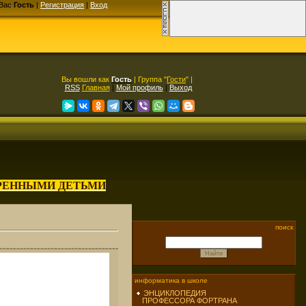
Вас
Гость
|
Регистрация
|
Вход
Вы вошли как
Гость
| Группа "
Гости
" |
RSS
Главная
|
Мой профиль
|
Выход
АРЕННЫМИ ДЕТЬМИ
поиск
информатика в школе
ЭНЦИКЛОПЕДИЯ
ПРОФЕССОРА ФОРТРАНА