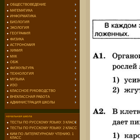
ОБЩЕСТВОВЕДЕНИЕ
МАТЕМАТИКА
ИНФОРМАТИКА
БИОЛОГИЯ
ЭКОЛОГИЯ
ГЕОГРАФИЯ
ФИЗИКА
АСТРОНОМИЯ
ХИМИЯ
МХК
ОБЖ
ФИЗКУЛЬТУРА
ТЕХНОЛОГИЯ
МУЗЫКА
ИЗО
КЛАССНОЕ РУКОВОДСТВО
ВНЕКЛАССНАЯ РАБОТА
АДМИНИСТРАЦИЯ ШКОЛЫ
начальная школа
ТЕСТЫ ПО РУССКОМУ ЯЗЫКУ. 3 КЛАСС
ТЕСТЫ ПО РУССКОМУ ЯЗЫКУ. 2 КЛАСС
КИМ ПО ЛИТЕРАТУРНОМУ ЧТЕНИЮ. 1
КЛАСС