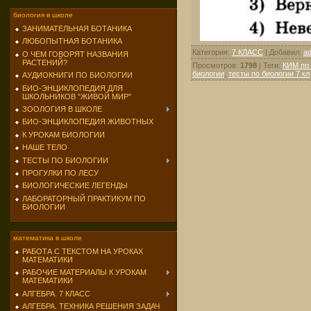
биология в школе
ЗАНИМАТЕЛЬНАЯ БОТАНИКА
ЛЮБОПЫТНАЯ БОТАНИКА
Категория
:
7 КЛАСС
|
Добавил
:
a
О ЧЕМ ГОВОРЯТ НАЗВАНИЯ
РАСТЕНИЙ?
Просмотров
:
1798
|
Теги
:
КИМ по 
биологии
,
тесты по биологии 7 кл
АУДИОКНИГИ ПО БИОЛОГИИ
БИО-ЭНЦИКЛОПЕДИЯ ДЛЯ
ШКОЛЬНИКОВ "ЖИВОЙ МИР"
ЗООЛОГИЯ В ШКОЛЕ
БИО-ЭНЦИКЛОПЕДИЯ ЖИВОТНЫХ
К УРОКАМ БИОЛОГИИ
НАШЕ ТЕЛО
ТЕСТЫ ПО БИОЛОГИИ
ПРОГУЛКИ ПО ЛЕСУ
БИОЛОГИЧЕСКИЕ ЛЕГЕНДЫ
ЛАБОРАТОРНЫЙ ПРАКТИКУМ ПО
БИОЛОГИИ
математика в школе
РАБОТА С ТЕКСТОМ НА УРОКАХ
МАТЕМАТИКИ
РАБОЧИЕ МАТЕРИАЛЫ К УРОКАМ
МАТЕМАТИКИ
АЛГЕБРА. 7 КЛАСС
АЛГЕБРА. ТЕХНИКА РЕШЕНИЯ ЗАДАЧ