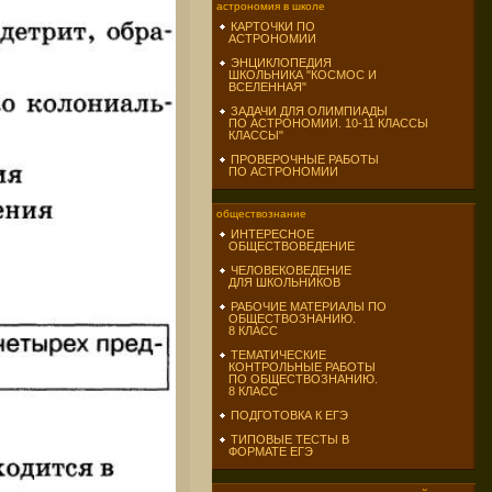
астрономия в школе
КАРТОЧКИ ПО
АСТРОНОМИИ
ЭНЦИКЛОПЕДИЯ
ШКОЛЬНИКА "КОСМОС И
ВСЕЛЕННАЯ"
ЗАДАЧИ ДЛЯ ОЛИМПИАДЫ
ПО АСТРОНОМИИ. 10-11 КЛАССЫ
КЛАССЫ"
ПРОВЕРОЧНЫЕ РАБОТЫ
ПО АСТРОНОМИИ
обществознание
ИНТЕРЕСНОЕ
ОБЩЕСТВОВЕДЕНИЕ
ЧЕЛОВЕКОВЕДЕНИЕ
ДЛЯ ШКОЛЬНИКОВ
РАБОЧИЕ МАТЕРИАЛЫ ПО
ОБЩЕСТВОЗНАНИЮ.
8 КЛАСС
ТЕМАТИЧЕСКИЕ
КОНТРОЛЬНЫЕ РАБОТЫ
ПО ОБЩЕСТВОЗНАНИЮ.
8 КЛАСС
ПОДГОТОВКА К ЕГЭ
ТИПОВЫЕ ТЕСТЫ В
ФОРМАТЕ ЕГЭ