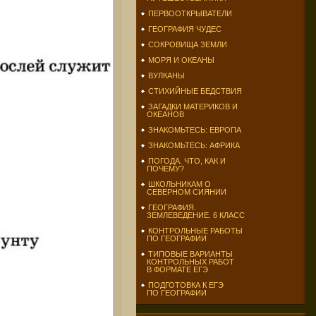
ПЕРВООТКРЫВАТЕЛИ
ГЕОГРАФИЯ ЧУДЕС
СОКРОВИЩА ЗЕМЛИ
МОРЯ И ОКЕАНЫ
ВУЛКАНЫ
СТИХИЙНЫЕ БЕДСТВИЯ
ЗАГАДКИ МАТЕРИКОВ И
ОКЕАНОВ
ЗНАКОМЬТЕСЬ: ЕВРОПА
ЗНАКОМЬТЕСЬ: АФРИКА
ПОГОДА. ЧТО, КАК И
ПОЧЕМУ?
ШКОЛЬНИКАМ О
СЕВЕРНОМ СИЯНИИ
ГЕОГРАФИЯ.
ЗЕМЛЕВЕДЕНИЕ. 6 КЛАСС
КОНТРОЛЬНЫЕ РАБОТЫ
ПО ГЕОГРАФИИ
ТИПОВЫЕ ВАРИАНТЫ
КОНТРОЛЬНЫХ РАБОТ
В ФОРМАТЕ ЕГЭ
ПОДГОТОВКА К ЕГЭ
ПО ГЕОГРАФИИ