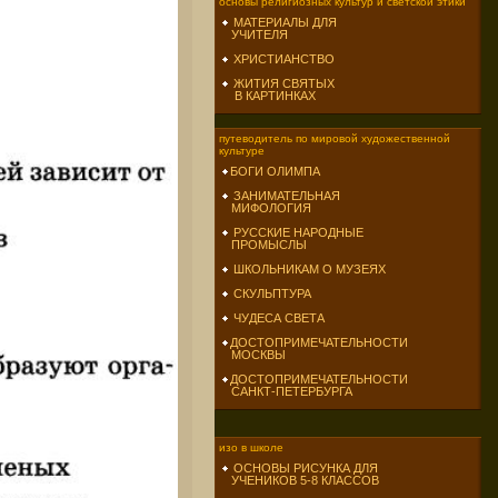
основы религиозных культур и светской этики
МАТЕРИАЛЫ ДЛЯ
УЧИТЕЛЯ
ХРИСТИАНСТВО
ЖИТИЯ СВЯТЫХ
В КАРТИНКАХ
путеводитель по мировой художественной
культуре
БОГИ ОЛИМПА
ЗАНИМАТЕЛЬНАЯ
МИФОЛОГИЯ
РУССКИЕ НАРОДНЫЕ
ПРОМЫСЛЫ
ШКОЛЬНИКАМ О МУЗЕЯХ
СКУЛЬПТУРА
ЧУДЕСА СВЕТА
ДОСТОПРИМЕЧАТЕЛЬНОСТИ
МОСКВЫ
ДОСТОПРИМЕЧАТЕЛЬНОСТИ
САНКТ-ПЕТЕРБУРГА
изо в школе
ОСНОВЫ РИСУНКА ДЛЯ
УЧЕНИКОВ 5-8 КЛАССОВ