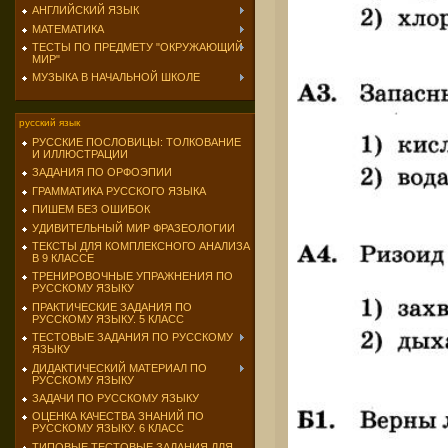
АНГЛИЙСКИЙ ЯЗЫК
МАТЕМАТИКА
ТЕСТЫ ПО ПРЕДМЕТУ "ОКРУЖАЮЩИЙ
МИР"
МУЗЫКА В НАЧАЛЬНОЙ ШКОЛЕ
русский язык
РУССКИЕ ПОСЛОВИЦЫ: ТОЛКОВАНИЕ
И ИЛЛЮСТРАЦИИ
ЗАДАНИЯ ПО ОРФОЭПИИ
ГРАММАТИКА РУССКОГО ЯЗЫКА
ПИШЕМ БЕЗ ОШИБОК
УДИВИТЕЛЬНЫЙ МИР ФРАЗЕОЛОГИИ
ТЕКСТЫ ДЛЯ КОМПЛЕКСНОГО АНАЛИЗА
В 9 КЛАССЕ
ТРЕНИРОВОЧНЫЕ УПРАЖНЕНИЯ ПО
РУССКОМУ ЯЗЫКУ
ПРАКТИЧЕСКИЕ ЗАДАНИЯ ПО
РУССКОМУ ЯЗЫКУ. 5 КЛАСС
ТЕСТОВЫЕ ЗАДАНИЯ ПО РУССКОМУ
ЯЗЫКУ
ДИДАКТИЧЕСКИЙ МАТЕРИАЛ ПО
РУССКОМУ ЯЗЫКУ
ЗАДАЧИ ПО РУССКОМУ ЯЗЫКУ
ОЦЕНКА КАЧЕСТВА ЗНАНИЙ ПО
РУССКОМУ ЯЗЫКУ. 6 КЛАСС
ТИПОВЫЕ ТЕСТОВЫЕ ЗАДАНИЯ ДЛЯ