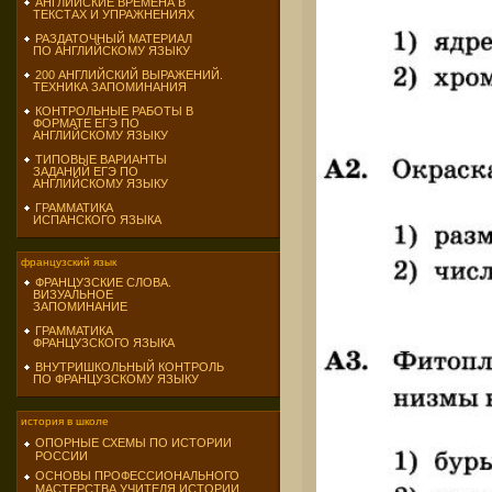
АНГЛИЙСКИЕ ВРЕМЕНА В
ТЕКСТАХ И УПРАЖНЕНИЯХ
РАЗДАТОЧНЫЙ МАТЕРИАЛ
ПО АНГЛИЙСКОМУ ЯЗЫКУ
200 АНГЛИЙСКИЙ ВЫРАЖЕНИЙ.
ТЕХНИКА ЗАПОМИНАНИЯ
КОНТРОЛЬНЫЕ РАБОТЫ В
ФОРМАТЕ ЕГЭ ПО
АНГЛИЙСКОМУ ЯЗЫКУ
ТИПОВЫЕ ВАРИАНТЫ
ЗАДАНИЙ ЕГЭ ПО
АНГЛИЙСКОМУ ЯЗЫКУ
ГРАММАТИКА
ИСПАНСКОГО ЯЗЫКА
французский язык
ФРАНЦУЗСКИЕ СЛОВА.
ВИЗУАЛЬНОЕ
ЗАПОМИНАНИЕ
ГРАММАТИКА
ФРАНЦУЗСКОГО ЯЗЫКА
ВНУТРИШКОЛЬНЫЙ КОНТРОЛЬ
ПО ФРАНЦУЗСКОМУ ЯЗЫКУ
история в школе
ОПОРНЫЕ СХЕМЫ ПО ИСТОРИИ
РОССИИ
ОСНОВЫ ПРОФЕССИОНАЛЬНОГО
МАСТЕРСТВА УЧИТЕЛЯ ИСТОРИИ