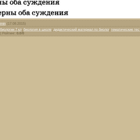
dmin
(17.08.2015)
биологии 7 кл
,
биология в школе
,
дидактический материал по биолог
,
тематические тес
|
Рейтинг
:
0.0
/
0