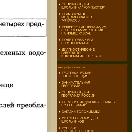
ЭНЦИКЛОПЕДИЯ
ШКОЛЬНИКА "КОМПЬЮТЕР"
ПРАКТИКУМ ПО
МОДЕЛИРОВАНИЮ.
7-9 КЛАССЫ
РЕШЕНИЕ ТИПОВЫХ ЗАДАЧ
ПО ПРОГРАММИРОВАНИЮ
НА ЯЗЫКЕ PASCAL
ПОДГОТОВКА К ЕГЭ
ПО ИНФОРМАТИКЕ
ДИАГНОСТИЧЕСКИЕ
РАБОТЫ ПО
ИНФОРМАТИКЕ. 11 КЛАСС
география в школе
ГЕОГРАФИЧЕСКАЯ
ЭНЦИКЛОПЕДИЯ
ЗАНИМАТЕЛЬНАЯ
ГЕОГРАФИЯ
ЭНЦИКЛОПЕДИЯ
ГЕОГРАФИЯ РОССИИ
СПРАВОЧНИК ДЛЯ ШКОЛЬНИКОВ
ПО ГЕОГРАФИИ
ЗАГАДКИ ТОПОНИМИКИ
ФИТОГЕОГРАФИЯ ДЛЯ
ШКОЛЬНИКОВ
РУССКИЕ
ПУТЕШЕСТВЕННИКИ