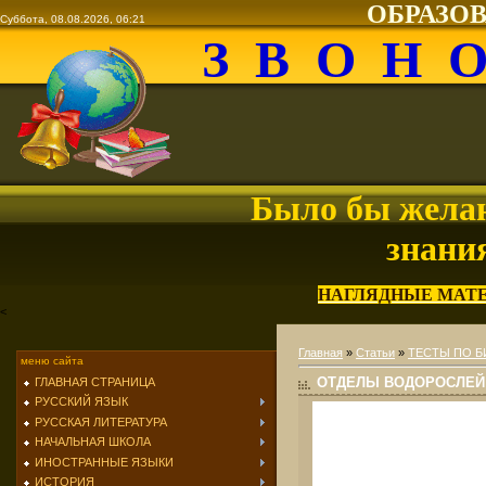
ОБРАЗО
Суббота, 08.08.2026, 06:21
З В О Н 
Было бы желан
знани
НАГЛЯДНЫЕ МАТ
<
Главная
»
Статьи
»
ТЕСТЫ ПО 
меню сайта
ОТДЕЛЫ ВОДОРОСЛЕЙ
ГЛАВНАЯ СТРАНИЦА
РУССКИЙ ЯЗЫК
РУССКАЯ ЛИТЕРАТУРА
НАЧАЛЬНАЯ ШКОЛА
ИНОСТРАННЫЕ ЯЗЫКИ
ИСТОРИЯ