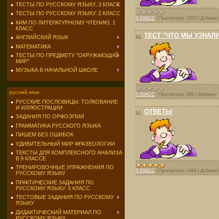
ТЕСТЫ ПО РУССКОМУ ЯЗЫКУ. 3 КЛАСС
ТЕСТЫ ПО РУССКОМУ ЯЗЫКУ. 2 КЛАСС
5 КЛАСС
|
Просмотров:
3283
|
Добавил
КИМ ПО ЛИТЕРАТУРНОМУ ЧТЕНИЮ. 1
КЛАСС
ТЕСТ "ЧТО МЫ УЗНАЛИ
АНГЛИЙСКИЙ ЯЗЫК
МАТЕМАТИКА
ТЕСТЫ ПО ПРЕДМЕТУ "ОКРУЖАЮЩИЙ
МИР"
МУЗЫКА В НАЧАЛЬНОЙ ШКОЛЕ
русский язык
5 КЛАСС
|
Просмотров:
886
|
Добавил:
РУССКИЕ ПОСЛОВИЦЫ: ТОЛКОВАНИЕ
И ИЛЛЮСТРАЦИИ
ОТВЕТЫ
ЗАДАНИЯ ПО ОРФОЭПИИ
ГРАММАТИКА РУССКОГО ЯЗЫКА
ПИШЕМ БЕЗ ОШИБОК
УДИВИТЕЛЬНЫЙ МИР ФРАЗЕОЛОГИИ
ТЕКСТЫ ДЛЯ КОМПЛЕКСНОГО АНАЛИЗА
В 9 КЛАССЕ
ТРЕНИРОВОЧНЫЕ УПРАЖНЕНИЯ ПО
5 КЛАСС
|
Просмотров:
1964
|
Добавил
РУССКОМУ ЯЗЫКУ
ПРАКТИЧЕСКИЕ ЗАДАНИЯ ПО
РУССКОМУ ЯЗЫКУ. 5 КЛАСС
ТЕСТОВЫЕ ЗАДАНИЯ ПО РУССКОМУ
ЯЗЫКУ
ДИДАКТИЧЕСКИЙ МАТЕРИАЛ ПО
РУССКОМУ ЯЗЫКУ