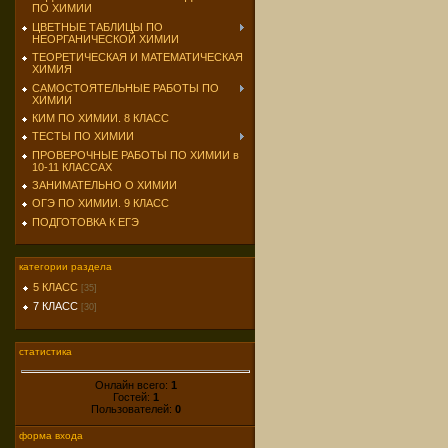
ПО ХИМИИ
ЦВЕТНЫЕ ТАБЛИЦЫ ПО
НЕОРГАНИЧЕСКОЙ ХИМИИ
ТЕОРЕТИЧЕСКАЯ И МАТЕМАТИЧЕСКАЯ
ХИМИЯ
САМОСТОЯТЕЛЬНЫЕ РАБОТЫ ПО
ХИМИИ
КИМ ПО ХИМИИ. 8 КЛАСС
ТЕСТЫ ПО ХИМИИ
ПРОВЕРОЧНЫЕ РАБОТЫ ПО ХИМИИ в
10-11 КЛАССАХ
ЗАНИМАТЕЛЬНО О ХИМИИ
ОГЭ ПО ХИМИИ. 9 КЛАСС
ПОДГОТОВКА К ЕГЭ
категории раздела
5 КЛАСС
[35]
7 КЛАСС
[30]
статистика
Онлайн всего:
1
Гостей:
1
Пользователей:
0
форма входа