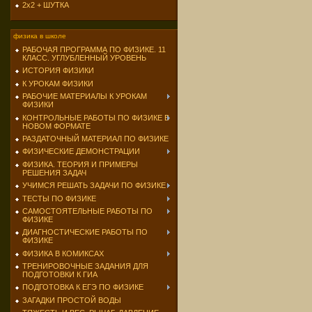
2х2 + ШУТКА
физика в школе
РАБОЧАЯ ПРОГРАММА ПО ФИЗИКЕ. 11
КЛАСС. УГЛУБЛЕННЫЙ УРОВЕНЬ
ИСТОРИЯ ФИЗИКИ
К УРОКАМ ФИЗИКИ
РАБОЧИЕ МАТЕРИАЛЫ К УРОКАМ
ФИЗИКИ
КОНТРОЛЬНЫЕ РАБОТЫ ПО ФИЗИКЕ В
НОВОМ ФОРМАТЕ
РАЗДАТОЧНЫЙ МАТЕРИАЛ ПО ФИЗИКЕ
ФИЗИЧЕСКИЕ ДЕМОНСТРАЦИИ
ФИЗИКА. ТЕОРИЯ И ПРИМЕРЫ
РЕШЕНИЯ ЗАДАЧ
УЧИМСЯ РЕШАТЬ ЗАДАЧИ ПО ФИЗИКЕ
ТЕСТЫ ПО ФИЗИКЕ
САМОСТОЯТЕЛЬНЫЕ РАБОТЫ ПО
ФИЗИКЕ
ДИАГНОСТИЧЕСКИЕ РАБОТЫ ПО
ФИЗИКЕ
ФИЗИКА В КОМИКСАХ
ТРЕНИРОВОЧНЫЕ ЗАДАНИЯ ДЛЯ
ПОДГОТОВКИ К ГИА
ПОДГОТОВКА К ЕГЭ ПО ФИЗИКЕ
ЗАГАДКИ ПРОСТОЙ ВОДЫ