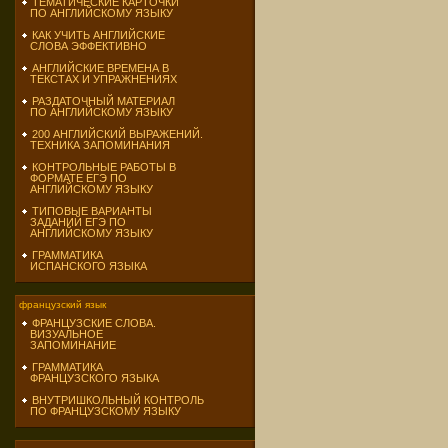
ТЕМАТИЧЕСКИЕ КАРТОЧКИ
ПО АНГЛИЙСКОМУ ЯЗЫКУ
КАК УЧИТЬ АНГЛИЙСКИЕ
СЛОВА ЭФФЕКТИВНО
АНГЛИЙСКИЕ ВРЕМЕНА В
ТЕКСТАХ И УПРАЖНЕНИЯХ
РАЗДАТОЧНЫЙ МАТЕРИАЛ
ПО АНГЛИЙСКОМУ ЯЗЫКУ
200 АНГЛИЙСКИЙ ВЫРАЖЕНИЙ.
ТЕХНИКА ЗАПОМИНАНИЯ
КОНТРОЛЬНЫЕ РАБОТЫ В
ФОРМАТЕ ЕГЭ ПО
АНГЛИЙСКОМУ ЯЗЫКУ
ТИПОВЫЕ ВАРИАНТЫ
ЗАДАНИЙ ЕГЭ ПО
АНГЛИЙСКОМУ ЯЗЫКУ
ГРАММАТИКА
ИСПАНСКОГО ЯЗЫКА
французский язык
ФРАНЦУЗСКИЕ СЛОВА.
ВИЗУАЛЬНОЕ
ЗАПОМИНАНИЕ
ГРАММАТИКА
ФРАНЦУЗСКОГО ЯЗЫКА
ВНУТРИШКОЛЬНЫЙ КОНТРОЛЬ
ПО ФРАНЦУЗСКОМУ ЯЗЫКУ