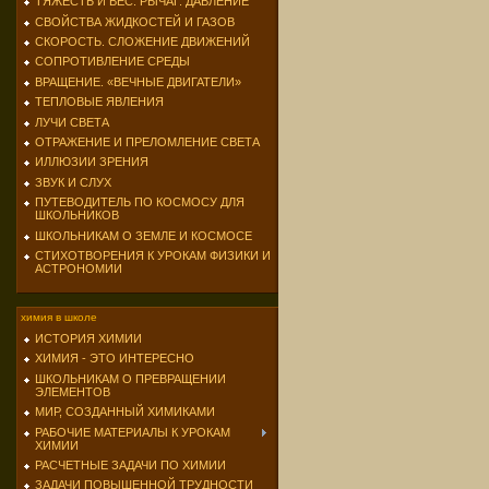
ТЯЖЕСТЬ И ВЕС. РЫЧАГ. ДАВЛЕНИЕ
СВОЙСТВА ЖИДКОСТЕЙ И ГАЗОВ
СКОРОСТЬ. СЛОЖЕНИЕ ДВИЖЕНИЙ
СОПРОТИВЛЕНИЕ СРЕДЫ
ВРАЩЕНИЕ. «ВЕЧНЫЕ ДВИГАТЕЛИ»
ТЕПЛОВЫЕ ЯВЛЕНИЯ
ЛУЧИ СВЕТА
ОТРАЖЕНИЕ И ПРЕЛОМЛЕНИЕ СВЕТА
ИЛЛЮЗИИ ЗРЕНИЯ
ЗВУК И СЛУХ
ПУТЕВОДИТЕЛЬ ПО КОСМОСУ ДЛЯ
ШКОЛЬНИКОВ
ШКОЛЬНИКАМ О ЗЕМЛЕ И КОСМОСЕ
СТИХОТВОРЕНИЯ К УРОКАМ ФИЗИКИ И
АСТРОНОМИИ
химия в школе
ИСТОРИЯ ХИМИИ
ХИМИЯ - ЭТО ИНТЕРЕСНО
ШКОЛЬНИКАМ О ПРЕВРАЩЕНИИ
ЭЛЕМЕНТОВ
МИР, СОЗДАННЫЙ ХИМИКАМИ
РАБОЧИЕ МАТЕРИАЛЫ К УРОКАМ
ХИМИИ
РАСЧЕТНЫЕ ЗАДАЧИ ПО ХИМИИ
ЗАДАЧИ ПОВЫШЕННОЙ ТРУДНОСТИ