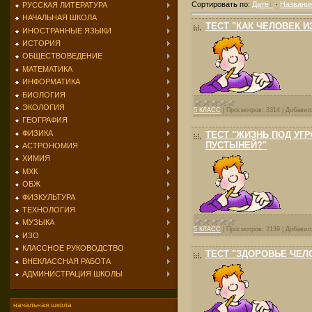
Сортировать по
:
Дате
·
Названи
РУССКАЯ ЛИТЕРАТУРА
НАЧАЛЬНАЯ ШКОЛА
ТЕСТ "КАК ЧЕЛОВЕК 
ИНОСТРАННЫЕ ЯЗЫКИ
ИСТОРИЯ
ОБЩЕСТВОВЕДЕНИЕ
МАТЕМАТИКА
ИНФОРМАТИКА
БИОЛОГИЯ
ЭКОЛОГИЯ
5 КЛАСС
|
Просмотров:
3314
|
Добавил
ГЕОГРАФИЯ
ФИЗИКА
ТЕСТ "ЖИЗНЬ ПОД УГР
ПУСТЫНЕЙ?"
АСТРОНОМИЯ
ХИМИЯ
МХК
ОБЖ
ФИЗКУЛЬТУРА
ТЕХНОЛОГИЯ
МУЗЫКА
5 КЛАСС
|
Просмотров:
2139
|
Добавил
ИЗО
КЛАССНОЕ РУКОВОДСТВО
ТЕСТ "ЗДОРОВЬЕ ЧЕЛ
ВНЕКЛАССНАЯ РАБОТА
АДМИНИСТРАЦИЯ ШКОЛЫ
начальная школа