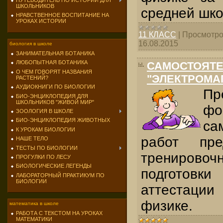
ПУТЕВОДИТЕЛЬ ПО ИСТОРИИ ДЛЯ
ШКОЛЬНИКОВ
средней шко
НРАВСТВЕННОЕ ВОСПИТАНИЕ НА
УРОКАХ ИСТОРИИ
11 КЛАСС
|
Просмотро
16.08.2015
биология в школе
ЗАНИМАТЕЛЬНАЯ БОТАНИКА
ЛЮБОПЫТНАЯ БОТАНИКА
САМОСТОЯТЕ
О ЧЕМ ГОВОРЯТ НАЗВАНИЯ
"ЭЛЕКТРОМА
РАСТЕНИЙ?
АУДИОКНИГИ ПО БИОЛОГИИ
Пр
БИО-ЭНЦИКЛОПЕДИЯ ДЛЯ
ШКОЛЬНИКОВ "ЖИВОЙ МИР"
фо
ЗООЛОГИЯ В ШКОЛЕ
БИО-ЭНЦИКЛОПЕДИЯ ЖИВОТНЫХ
са
К УРОКАМ БИОЛОГИИ
работ пре
НАШЕ ТЕЛО
ТЕСТЫ ПО БИОЛОГИИ
тренирово
ПРОГУЛКИ ПО ЛЕСУ
БИОЛОГИЧЕСКИЕ ЛЕГЕНДЫ
подготов
ЛАБОРАТОРНЫЙ ПРАКТИКУМ ПО
БИОЛОГИИ
аттестаци
физике.
математика в школе
РАБОТА С ТЕКСТОМ НА УРОКАХ
МАТЕМАТИКИ