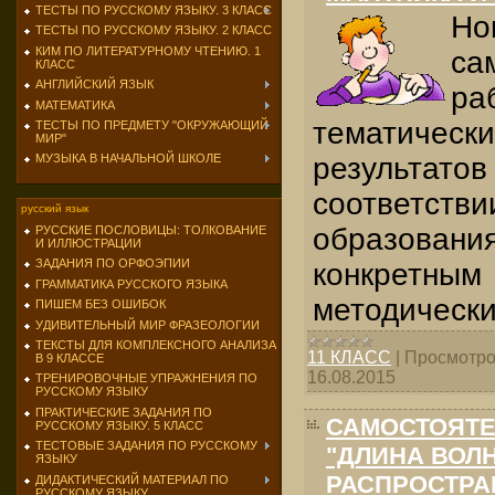
ТЕСТЫ ПО РУССКОМУ ЯЗЫКУ. 3 КЛАСС
Н
ТЕСТЫ ПО РУССКОМУ ЯЗЫКУ. 2 КЛАСС
КИМ ПО ЛИТЕРАТУРНОМУ ЧТЕНИЮ. 1
са
КЛАСС
АНГЛИЙСКИЙ ЯЗЫК
ра
МАТЕМАТИКА
тематиче
ТЕСТЫ ПО ПРЕДМЕТУ "ОКРУЖАЮЩИЙ
МИР"
результат
МУЗЫКА В НАЧАЛЬНОЙ ШКОЛЕ
соответств
русский язык
образовани
РУССКИЕ ПОСЛОВИЦЫ: ТОЛКОВАНИЕ
И ИЛЛЮСТРАЦИИ
ЗАДАНИЯ ПО ОРФОЭПИИ
конкрет
ГРАММАТИКА РУССКОГО ЯЗЫКА
методически
ПИШЕМ БЕЗ ОШИБОК
УДИВИТЕЛЬНЫЙ МИР ФРАЗЕОЛОГИИ
ТЕКСТЫ ДЛЯ КОМПЛЕКСНОГО АНАЛИЗА
11 КЛАСС
|
Просмотро
В 9 КЛАССЕ
16.08.2015
ТРЕНИРОВОЧНЫЕ УПРАЖНЕНИЯ ПО
РУССКОМУ ЯЗЫКУ
ПРАКТИЧЕСКИЕ ЗАДАНИЯ ПО
САМОСТОЯТЕ
РУССКОМУ ЯЗЫКУ. 5 КЛАСС
ТЕСТОВЫЕ ЗАДАНИЯ ПО РУССКОМУ
"ДЛИНА ВОЛ
ЯЗЫКУ
РАСПРОСТРА
ДИДАКТИЧЕСКИЙ МАТЕРИАЛ ПО
РУССКОМУ ЯЗЫКУ