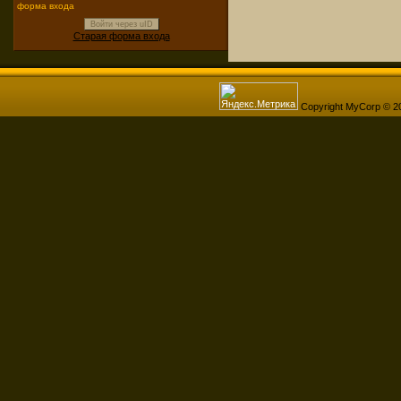
форма входа
Войти через uID
Старая форма входа
Copyright MyCorp © 2