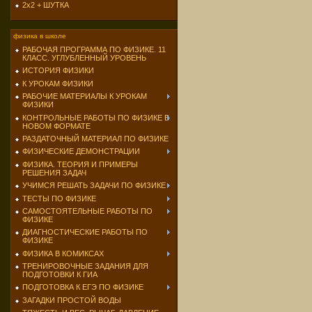
2х2 + ШУТКА
физика в школе
РАБОЧАЯ ПРОГРАММА ПО ФИЗИКЕ. 11
КЛАСС. УГЛУБЛЕННЫЙ УРОВЕНЬ
ИСТОРИЯ ФИЗИКИ
К УРОКАМ ФИЗИКИ
РАБОЧИЕ МАТЕРИАЛЫ К УРОКАМ
ФИЗИКИ
КОНТРОЛЬНЫЕ РАБОТЫ ПО ФИЗИКЕ В
НОВОМ ФОРМАТЕ
РАЗДАТОЧНЫЙ МАТЕРИАЛ ПО ФИЗИКЕ
ФИЗИЧЕСКИЕ ДЕМОНСТРАЦИИ
ФИЗИКА. ТЕОРИЯ И ПРИМЕРЫ
РЕШЕНИЯ ЗАДАЧ
УЧИМСЯ РЕШАТЬ ЗАДАЧИ ПО ФИЗИКЕ
ТЕСТЫ ПО ФИЗИКЕ
САМОСТОЯТЕЛЬНЫЕ РАБОТЫ ПО
ФИЗИКЕ
ДИАГНОСТИЧЕСКИЕ РАБОТЫ ПО
ФИЗИКЕ
ФИЗИКА В КОМИКСАХ
ТРЕНИРОВОЧНЫЕ ЗАДАНИЯ ДЛЯ
ПОДГОТОВКИ К ГИА
ПОДГОТОВКА К ЕГЭ ПО ФИЗИКЕ
ЗАГАДКИ ПРОСТОЙ ВОДЫ