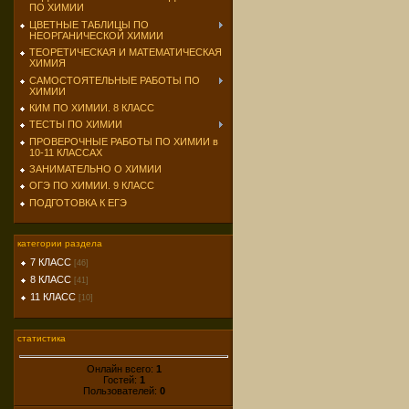
ПО ХИМИИ
ЦВЕТНЫЕ ТАБЛИЦЫ ПО
НЕОРГАНИЧЕСКОЙ ХИМИИ
ТЕОРЕТИЧЕСКАЯ И МАТЕМАТИЧЕСКАЯ
ХИМИЯ
САМОСТОЯТЕЛЬНЫЕ РАБОТЫ ПО
ХИМИИ
КИМ ПО ХИМИИ. 8 КЛАСС
ТЕСТЫ ПО ХИМИИ
ПРОВЕРОЧНЫЕ РАБОТЫ ПО ХИМИИ в
10-11 КЛАССАХ
ЗАНИМАТЕЛЬНО О ХИМИИ
ОГЭ ПО ХИМИИ. 9 КЛАСС
ПОДГОТОВКА К ЕГЭ
категории раздела
7 КЛАСС
[46]
8 КЛАСС
[41]
11 КЛАСС
[10]
статистика
Онлайн всего:
1
Гостей:
1
Пользователей:
0