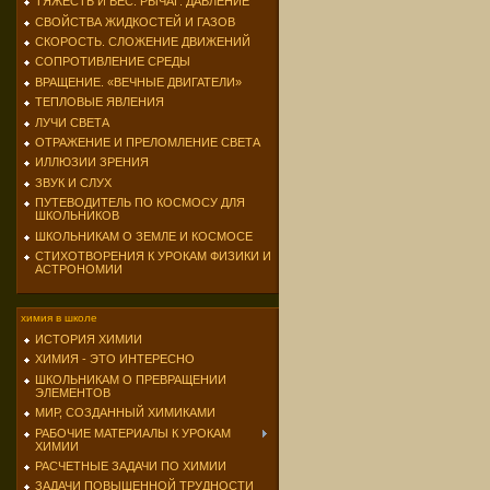
ТЯЖЕСТЬ И ВЕС. РЫЧАГ. ДАВЛЕНИЕ
СВОЙСТВА ЖИДКОСТЕЙ И ГАЗОВ
СКОРОСТЬ. СЛОЖЕНИЕ ДВИЖЕНИЙ
СОПРОТИВЛЕНИЕ СРЕДЫ
ВРАЩЕНИЕ. «ВЕЧНЫЕ ДВИГАТЕЛИ»
ТЕПЛОВЫЕ ЯВЛЕНИЯ
ЛУЧИ СВЕТА
ОТРАЖЕНИЕ И ПРЕЛОМЛЕНИЕ СВЕТА
ИЛЛЮЗИИ ЗРЕНИЯ
ЗВУК И СЛУХ
ПУТЕВОДИТЕЛЬ ПО КОСМОСУ ДЛЯ
ШКОЛЬНИКОВ
ШКОЛЬНИКАМ О ЗЕМЛЕ И КОСМОСЕ
СТИХОТВОРЕНИЯ К УРОКАМ ФИЗИКИ И
АСТРОНОМИИ
химия в школе
ИСТОРИЯ ХИМИИ
ХИМИЯ - ЭТО ИНТЕРЕСНО
ШКОЛЬНИКАМ О ПРЕВРАЩЕНИИ
ЭЛЕМЕНТОВ
МИР, СОЗДАННЫЙ ХИМИКАМИ
РАБОЧИЕ МАТЕРИАЛЫ К УРОКАМ
ХИМИИ
РАСЧЕТНЫЕ ЗАДАЧИ ПО ХИМИИ
ЗАДАЧИ ПОВЫШЕННОЙ ТРУДНОСТИ