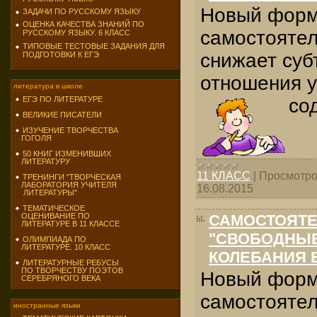
Новый форм
ЗАДАЧИ ПО РУССКОМУ ЯЗЫКУ
ОЦЕНКА КАЧЕСТВА ЗНАНИЙ ПО
самостоятел
РУССКОМУ ЯЗЫКУ. 6 КЛАСС
ТИПОВЫЕ ТЕСТОВЫЕ ЗАДАНИЯ ДЛЯ
снижает суб
ПОДГОТОВКИ К ЕГЭ
отношения у
литература в школе
ЕГЭ ПО ЛИТЕРАТУРЕ
со
ВЕЛИКИЕ ПИСАТЕЛИ
ИЗУЧЕНИЕ ТВОРЧЕСТВА
ГОГОЛЯ
50 КНИГ ИЗМЕНИВШИХ
ЛИТЕРАТУРУ
11 КЛАСС
|
Просмотро
ТРЕНИНГИ "ТВОРЧЕСКАЯ
ЛАБОРАТОРИЯ УЧИТЕЛЯ
16.08.2015
ЛИТЕРАТУРЫ"
ТЕМАТИЧЕСКОЕ
ОЦЕНИВАНИЕ ПО
САМОСТОЯТЕ
ЛИТЕРАТУРЕ В 11 КЛАССЕ
"СВОБОДНЫЕ
ОЛИМПИАДА ПО
ЛИТЕРАТУРЕ. 10 КЛАСС
КОЛЕБАНИЯ 
ЛИТЕРАТУРНЫЕ РЕБУСЫ
ПО ТВОРЧЕСТВУ ПОЭТОВ
Новый форм
СЕРЕБРЯНОГО ВЕКА
самостояте
иностранные языки