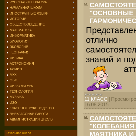
РУССКАЯ ЛИТЕРАТУРА
САМОСТОЯТЕ
НАЧАЛЬНАЯ ШКОЛА
"ОСНОВНЫЕ 
ИНОСТРАННЫЕ ЯЗЫКИ
ИСТОРИЯ
ГАРМОНИЧЕС
ОБЩЕСТВОВЕДЕНИЕ
Представ
МАТЕМАТИКА
ИНФОРМАТИКА
отлично
БИОЛОГИЯ
ЭКОЛОГИЯ
самостоят
ГЕОГРАФИЯ
знаний и по
ФИЗИКА
АСТРОНОМИЯ
ат
ХИМИЯ
МХК
ОБЖ
ФИЗКУЛЬТУРА
ТЕХНОЛОГИЯ
МУЗЫКА
11 КЛАСС
|
Просмотро
ИЗО
16.08.2015
КЛАССНОЕ РУКОВОДСТВО
ВНЕКЛАССНАЯ РАБОТА
САМОСТОЯТЕ
АДМИНИСТРАЦИЯ ШКОЛЫ
"КОЛЕБАНИЯ
МАЯТНИКА И 
начальная школа