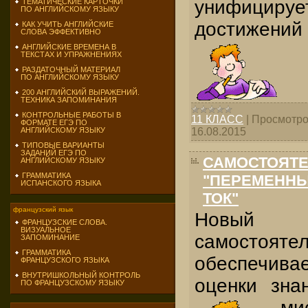
унифицирует
ТЕМАТИЧЕСКИЕ КАРТОЧКИ
ПО АНГЛИЙСКОМУ ЯЗЫКУ
достижений 
КАК УЧИТЬ АНГЛИЙСКИЕ
СЛОВА ЭФФЕКТИВНО
АНГЛИЙСКИЕ ВРЕМЕНА В
ТЕКСТАХ И УПРАЖНЕНИЯХ
РАЗДАТОЧНЫЙ МАТЕРИАЛ
ПО АНГЛИЙСКОМУ ЯЗЫКУ
200 АНГЛИЙСКИЙ ВЫРАЖЕНИЙ.
ТЕХНИКА ЗАПОМИНАНИЯ
КОНТРОЛЬНЫЕ РАБОТЫ В
11 КЛАСС
|
Просмотро
ФОРМАТЕ ЕГЭ ПО
АНГЛИЙСКОМУ ЯЗЫКУ
16.08.2015
ТИПОВЫЕ ВАРИАНТЫ
ЗАДАНИЙ ЕГЭ ПО
САМОСТОЯТЕ
АНГЛИЙСКОМУ ЯЗЫКУ
ГРАММАТИКА
"ПЕРЕМЕННЫ
ИСПАНСКОГО ЯЗЫКА
ТОК"
французский язык
Новы
ФРАНЦУЗСКИЕ СЛОВА.
ВИЗУАЛЬНОЕ
самостоя
ЗАПОМИНАНИЕ
ГРАММАТИКА
обеспечива
ФРАНЦУЗСКОГО ЯЗЫКА
ВНУТРИШКОЛЬНЫЙ КОНТРОЛЬ
оценки зна
ПО ФРАНЦУЗСКОМУ ЯЗЫКУ
ми