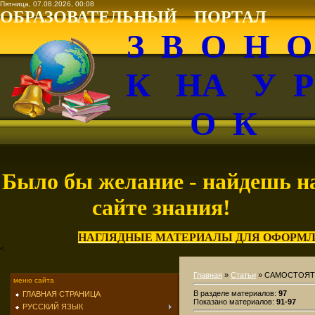
Пятница, 07.08.2026, 00:08
ОБРАЗОВАТЕЛЬНЫЙ ПОРТАЛ
З В О Н 
К НА У 
О К
Было бы желание - найдешь н
сайте знания!
НАГЛЯДНЫЕ МАТЕРИАЛЫ ДЛЯ ОФОРМЛ
<
Главная
»
Статьи
» САМОСТОЯТ
меню сайта
В разделе материалов
:
97
ГЛАВНАЯ СТРАНИЦА
Показано материалов
:
91-97
РУССКИЙ ЯЗЫК