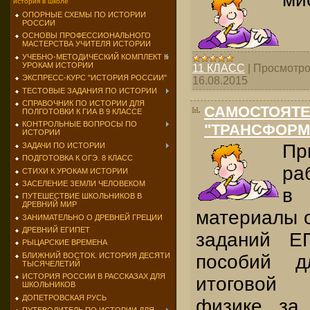
история в школе
ОПОРНЫЕ СХЕМЫ ПО ИСТОРИИ
РОССИИ
ОСНОВЫ ПРОФЕССИОНАЛЬНОГО
МАСТЕРСТВА УЧИТЕЛЯ ИСТОРИИ
УЧЕБНО-МЕТОДИЧЕСКИЙ КОМПЛЕКТ К
УРОКАМ ИСТОРИИ
11 КЛАСС
|
Просмотро
ЭКСПРЕСС-КУРС "ИСТОРИЯ РОССИИ"
16.08.2015
ТЕСТОВЫЕ ЗАДАНИЯ ПО ИСТОРИИ
СПРАВОЧНИК ПО ИСТОРИИ ДЛЯ
САМОСТОЯТЕ
ПОЛГОТОВКИ К ГИА В 9 КЛАССЕ
КОНТРОЛЬНЫЕ ВОПРОСЫ ПО
"ТРАНСФОРМ
ИСТОРИИ
Пр
ЗАДАЧИ ПО ИСТОРИИ
ПОДГОТОВКА К ОГЭ. 8 КЛАСС
ра
СТИХИ К УРОКАМ ИСТОРИИ
ЗАСЕЛЕНИЕ ЗЕМЛИ ЧЕЛОВЕКОМ
в
ПУТЕШЕСТВИЕ ШКОЛЬНИКОВ В
ДРЕВНИЙ МИР
материалы о
ЗАНИМАТЕЛЬНО О ДРЕВНЕЙ ГРЕЦИИ
ДРЕВНИЙ ЕГИПЕТ
заданий Е
РЫЦАРСКИЕ ВРЕМЕНА
БЛИЖНИЙ ВОСТОК. ИСТОРИЯ ДЕСЯТИ
пособий д
ТЫСЯЧЕЛЕТИЙ
ИСТОРИЯ РОССИИ В РАССКАЗАХ ДЛЯ
итоговой
ШКОЛЬНИКОВ
ДОПЕТРОВСКАЯ РУСЬ
физике за