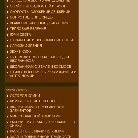
ТЯЖЕСТЬ И ВЕС. РЫЧАГ. ДАВЛЕНИЕ
СВОЙСТВА ЖИДКОСТЕЙ И ГАЗОВ
СКОРОСТЬ. СЛОЖЕНИЕ ДВИЖЕНИЙ
СОПРОТИВЛЕНИЕ СРЕДЫ
ВРАЩЕНИЕ. «ВЕЧНЫЕ ДВИГАТЕЛИ»
ТЕПЛОВЫЕ ЯВЛЕНИЯ
ЛУЧИ СВЕТА
ОТРАЖЕНИЕ И ПРЕЛОМЛЕНИЕ СВЕТА
ИЛЛЮЗИИ ЗРЕНИЯ
ЗВУК И СЛУХ
ПУТЕВОДИТЕЛЬ ПО КОСМОСУ ДЛЯ
ШКОЛЬНИКОВ
ШКОЛЬНИКАМ О ЗЕМЛЕ И КОСМОСЕ
СТИХОТВОРЕНИЯ К УРОКАМ ФИЗИКИ И
АСТРОНОМИИ
химия в школе
ИСТОРИЯ ХИМИИ
ХИМИЯ - ЭТО ИНТЕРЕСНО
ШКОЛЬНИКАМ О ПРЕВРАЩЕНИИ
ЭЛЕМЕНТОВ
МИР, СОЗДАННЫЙ ХИМИКАМИ
РАБОЧИЕ МАТЕРИАЛЫ К УРОКАМ
ХИМИИ
РАСЧЕТНЫЕ ЗАДАЧИ ПО ХИМИИ
ЗАДАЧИ ПОВЫШЕННОЙ ТРУДНОСТИ