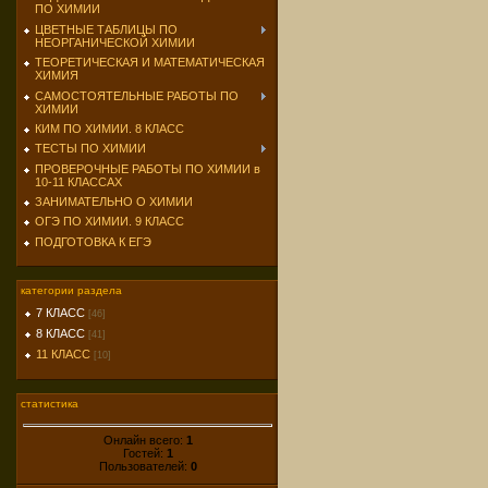
ПО ХИМИИ
ЦВЕТНЫЕ ТАБЛИЦЫ ПО
НЕОРГАНИЧЕСКОЙ ХИМИИ
ТЕОРЕТИЧЕСКАЯ И МАТЕМАТИЧЕСКАЯ
ХИМИЯ
САМОСТОЯТЕЛЬНЫЕ РАБОТЫ ПО
ХИМИИ
КИМ ПО ХИМИИ. 8 КЛАСС
ТЕСТЫ ПО ХИМИИ
ПРОВЕРОЧНЫЕ РАБОТЫ ПО ХИМИИ в
10-11 КЛАССАХ
ЗАНИМАТЕЛЬНО О ХИМИИ
ОГЭ ПО ХИМИИ. 9 КЛАСС
ПОДГОТОВКА К ЕГЭ
категории раздела
7 КЛАСС
[46]
8 КЛАСС
[41]
11 КЛАСС
[10]
статистика
Онлайн всего:
1
Гостей:
1
Пользователей:
0