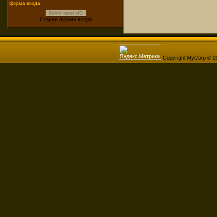
форма входа
Войти через uID
Старая форма входа
Copyright MyCorp © 2