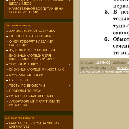
ПУТЕВОДИТЕЛЬ ПО ИСТОРИИ ДЛЯ
ШКОЛЬНИКОВ
НРАВСТВЕННОЕ ВОСПИТАНИЕ НА
УРОКАХ ИСТОРИИ
биология в школе
ЗАНИМАТЕЛЬНАЯ БОТАНИКА
ЛЮБОПЫТНАЯ БОТАНИКА
О ЧЕМ ГОВОРЯТ НАЗВАНИЯ
РАСТЕНИЙ?
АУДИОКНИГИ ПО БИОЛОГИИ
БИО-ЭНЦИКЛОПЕДИЯ ДЛЯ
ШКОЛЬНИКОВ "ЖИВОЙ МИР"
Категория
:
11 КЛАСС
|
Добавил
:
a
ЗООЛОГИЯ В ШКОЛЕ
Просмотров
:
2862
|
Теги
:
Физика 
БИО-ЭНЦИКЛОПЕДИЯ ЖИВОТНЫХ
физика
,
дидактический материал
К УРОКАМ БИОЛОГИИ
НАШЕ ТЕЛО
ТЕСТЫ ПО БИОЛОГИИ
ПРОГУЛКИ ПО ЛЕСУ
БИОЛОГИЧЕСКИЕ ЛЕГЕНДЫ
ЛАБОРАТОРНЫЙ ПРАКТИКУМ ПО
БИОЛОГИИ
математика в школе
РАБОТА С ТЕКСТОМ НА УРОКАХ
МАТЕМАТИКИ