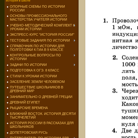
история в школе
ОПОРНЫЕ СХЕМЫ ПО ИСТОРИИ
РОССИИ
ОСНОВЫ ПРОФЕССИОНАЛЬНОГО
МАСТЕРСТВА УЧИТЕЛЯ ИСТОРИИ
УЧЕБНО-МЕТОДИЧЕСКИЙ КОМПЛЕКТ К
УРОКАМ ИСТОРИИ
ЭКСПРЕСС-КУРС "ИСТОРИЯ РОССИИ"
ТЕСТОВЫЕ ЗАДАНИЯ ПО ИСТОРИИ
СПРАВОЧНИК ПО ИСТОРИИ ДЛЯ
ПОЛГОТОВКИ К ГИА В 9 КЛАССЕ
КОНТРОЛЬНЫЕ ВОПРОСЫ ПО
ИСТОРИИ
ЗАДАЧИ ПО ИСТОРИИ
ПОДГОТОВКА К ОГЭ. 8 КЛАСС
СТИХИ К УРОКАМ ИСТОРИИ
ЗАСЕЛЕНИЕ ЗЕМЛИ ЧЕЛОВЕКОМ
ПУТЕШЕСТВИЕ ШКОЛЬНИКОВ В
ДРЕВНИЙ МИР
ЗАНИМАТЕЛЬНО О ДРЕВНЕЙ ГРЕЦИИ
ДРЕВНИЙ ЕГИПЕТ
РЫЦАРСКИЕ ВРЕМЕНА
БЛИЖНИЙ ВОСТОК. ИСТОРИЯ ДЕСЯТИ
ТЫСЯЧЕЛЕТИЙ
ИСТОРИЯ РОССИИ В РАССКАЗАХ ДЛЯ
ШКОЛЬНИКОВ
ДОПЕТРОВСКАЯ РУСЬ