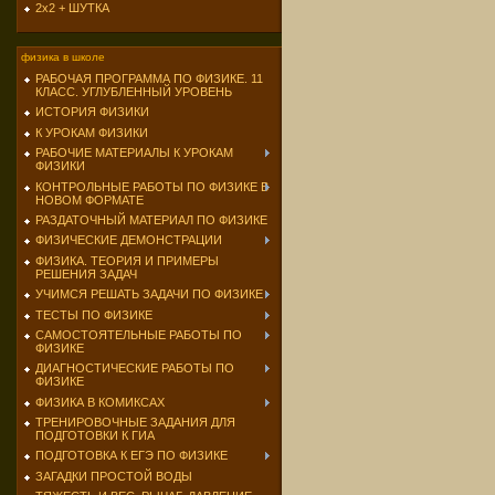
2х2 + ШУТКА
физика в школе
РАБОЧАЯ ПРОГРАММА ПО ФИЗИКЕ. 11
КЛАСС. УГЛУБЛЕННЫЙ УРОВЕНЬ
ИСТОРИЯ ФИЗИКИ
К УРОКАМ ФИЗИКИ
РАБОЧИЕ МАТЕРИАЛЫ К УРОКАМ
ФИЗИКИ
КОНТРОЛЬНЫЕ РАБОТЫ ПО ФИЗИКЕ В
НОВОМ ФОРМАТЕ
РАЗДАТОЧНЫЙ МАТЕРИАЛ ПО ФИЗИКЕ
ФИЗИЧЕСКИЕ ДЕМОНСТРАЦИИ
ФИЗИКА. ТЕОРИЯ И ПРИМЕРЫ
РЕШЕНИЯ ЗАДАЧ
УЧИМСЯ РЕШАТЬ ЗАДАЧИ ПО ФИЗИКЕ
ТЕСТЫ ПО ФИЗИКЕ
САМОСТОЯТЕЛЬНЫЕ РАБОТЫ ПО
ФИЗИКЕ
ДИАГНОСТИЧЕСКИЕ РАБОТЫ ПО
ФИЗИКЕ
ФИЗИКА В КОМИКСАХ
ТРЕНИРОВОЧНЫЕ ЗАДАНИЯ ДЛЯ
ПОДГОТОВКИ К ГИА
ПОДГОТОВКА К ЕГЭ ПО ФИЗИКЕ
ЗАГАДКИ ПРОСТОЙ ВОДЫ