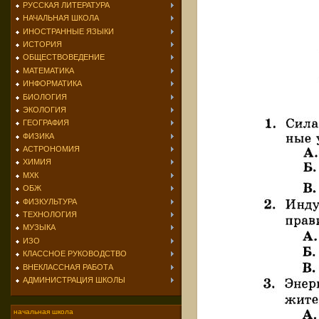
РУССКАЯ ЛИТЕРАТУРА
НАЧАЛЬНАЯ ШКОЛА
ИНОСТРАННЫЕ ЯЗЫКИ
ИСТОРИЯ
ОБЩЕСТВОВЕДЕНИЕ
МАТЕМАТИКА
ИНФОРМАТИКА
БИОЛОГИЯ
ЭКОЛОГИЯ
ГЕОГРАФИЯ
ФИЗИКА
АСТРОНОМИЯ
ХИМИЯ
МХК
ОБЖ
ФИЗКУЛЬТУРА
ТЕХНОЛОГИЯ
МУЗЫКА
ИЗО
КЛАССНОЕ РУКОВОДСТВО
ВНЕКЛАССНАЯ РАБОТА
АДМИНИСТРАЦИЯ ШКОЛЫ
начальная школа