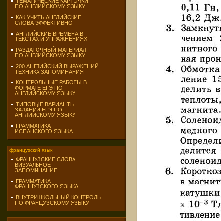
ТЕМАТИЧЕСКИЕ КАРТОЧКИ
ПО АНГЛИЙСКОМУ ЯЗЫКУ
КАК УЧИТЬ АНГЛИЙСКИЕ
СЛОВА ЭФФЕКТИВНО
АНГЛИЙСКИЕ ВРЕМЕНА В
ТЕКСТАХ И УПРАЖНЕНИЯХ
РАЗДАТОЧНЫЙ МАТЕРИАЛ
ПО АНГЛИЙСКОМУ ЯЗЫКУ
200 АНГЛИЙСКИЙ ВЫРАЖЕНИЙ.
ТЕХНИКА ЗАПОМИНАНИЯ
КОНТРОЛЬНЫЕ РАБОТЫ В
ФОРМАТЕ ЕГЭ ПО
АНГЛИЙСКОМУ ЯЗЫКУ
ТИПОВЫЕ ВАРИАНТЫ
ЗАДАНИЙ ЕГЭ ПО
АНГЛИЙСКОМУ ЯЗЫКУ
ГРАММАТИКА
ИСПАНСКОГО ЯЗЫКА
французский язык
ФРАНЦУЗСКИЕ СЛОВА.
ВИЗУАЛЬНОЕ
ЗАПОМИНАНИЕ
ГРАММАТИКА
ФРАНЦУЗСКОГО ЯЗЫКА
ВНУТРИШКОЛЬНЫЙ КОНТРОЛЬ
ПО ФРАНЦУЗСКОМУ ЯЗЫКУ