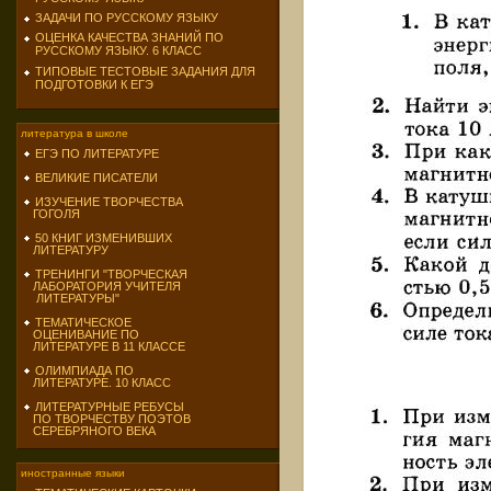
ЗАДАЧИ ПО РУССКОМУ ЯЗЫКУ
ОЦЕНКА КАЧЕСТВА ЗНАНИЙ ПО
РУССКОМУ ЯЗЫКУ. 6 КЛАСС
ТИПОВЫЕ ТЕСТОВЫЕ ЗАДАНИЯ ДЛЯ
ПОДГОТОВКИ К ЕГЭ
литература в школе
ЕГЭ ПО ЛИТЕРАТУРЕ
ВЕЛИКИЕ ПИСАТЕЛИ
ИЗУЧЕНИЕ ТВОРЧЕСТВА
ГОГОЛЯ
50 КНИГ ИЗМЕНИВШИХ
ЛИТЕРАТУРУ
ТРЕНИНГИ "ТВОРЧЕСКАЯ
ЛАБОРАТОРИЯ УЧИТЕЛЯ
ЛИТЕРАТУРЫ"
ТЕМАТИЧЕСКОЕ
ОЦЕНИВАНИЕ ПО
ЛИТЕРАТУРЕ В 11 КЛАССЕ
ОЛИМПИАДА ПО
ЛИТЕРАТУРЕ. 10 КЛАСС
ЛИТЕРАТУРНЫЕ РЕБУСЫ
ПО ТВОРЧЕСТВУ ПОЭТОВ
СЕРЕБРЯНОГО ВЕКА
иностранные языки