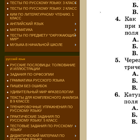
ТЕСТЫ ПО РУССКОМУ ЯЗЫКУ. 3 КЛАСС
ТЕСТЫ ПО РУССКОМУ ЯЗЫКУ. 2 КЛАСС
КИМ ПО ЛИТЕРАТУРНОМУ ЧТЕНИЮ. 1
КЛАСС
АНГЛИЙСКИЙ ЯЗЫК
МАТЕМАТИКА
ТЕСТЫ ПО ПРЕДМЕТУ "ОКРУЖАЮЩИЙ
МИР"
МУЗЫКА В НАЧАЛЬНОЙ ШКОЛЕ
русский язык
РУССКИЕ ПОСЛОВИЦЫ: ТОЛКОВАНИЕ
И ИЛЛЮСТРАЦИИ
ЗАДАНИЯ ПО ОРФОЭПИИ
ГРАММАТИКА РУССКОГО ЯЗЫКА
ПИШЕМ БЕЗ ОШИБОК
УДИВИТЕЛЬНЫЙ МИР ФРАЗЕОЛОГИИ
ТЕКСТЫ ДЛЯ КОМПЛЕКСНОГО АНАЛИЗА
В 9 КЛАССЕ
ТРЕНИРОВОЧНЫЕ УПРАЖНЕНИЯ ПО
РУССКОМУ ЯЗЫКУ
ПРАКТИЧЕСКИЕ ЗАДАНИЯ ПО
РУССКОМУ ЯЗЫКУ. 5 КЛАСС
ТЕСТОВЫЕ ЗАДАНИЯ ПО РУССКОМУ
ЯЗЫКУ
ДИДАКТИЧЕСКИЙ МАТЕРИАЛ ПО
РУССКОМУ ЯЗЫКУ