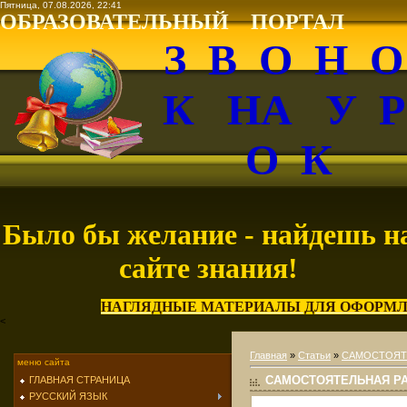
Пятница, 07.08.2026, 22:41
ОБРАЗОВАТЕЛЬНЫЙ ПОРТАЛ
З В О Н 
К НА У 
О К
Было бы желание - найдешь н
сайте знания!
НАГЛЯДНЫЕ МАТЕРИАЛЫ ДЛЯ ОФОРМЛ
<
Главная
»
Статьи
»
САМОСТОЯТ
меню сайта
САМОСТОЯТЕЛЬНАЯ РА
ГЛАВНАЯ СТРАНИЦА
РУССКИЙ ЯЗЫК