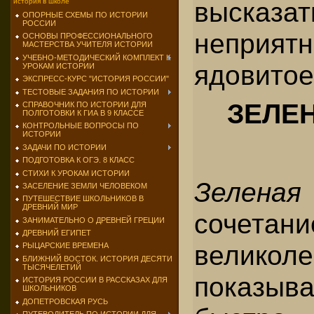
высказат
история в школе
ОПОРНЫЕ СХЕМЫ ПО ИСТОРИИ
РОССИИ
непр
ОСНОВЫ ПРОФЕССИОНАЛЬНОГО
МАСТЕРСТВА УЧИТЕЛЯ ИСТОРИИ
УЧЕБНО-МЕТОДИЧЕСКИЙ КОМПЛЕКТ К
ядовитое
УРОКАМ ИСТОРИИ
ЭКСПРЕСС-КУРС "ИСТОРИЯ РОССИИ"
ТЕСТОВЫЕ ЗАДАНИЯ ПО ИСТОРИИ
ЗЕЛЕ
СПРАВОЧНИК ПО ИСТОРИИ ДЛЯ
ПОЛГОТОВКИ К ГИА В 9 КЛАССЕ
КОНТРОЛЬНЫЕ ВОПРОСЫ ПО
ИСТОРИИ
ЗАДАЧИ ПО ИСТОРИИ
ПОДГОТОВКА К ОГЭ. 8 КЛАСС
СТИХИ К УРОКАМ ИСТОРИИ
Зелена
ЗАСЕЛЕНИЕ ЗЕМЛИ ЧЕЛОВЕКОМ
ПУТЕШЕСТВИЕ ШКОЛЬНИКОВ В
ДРЕВНИЙ МИР
сочет
ЗАНИМАТЕЛЬНО О ДРЕВНЕЙ ГРЕЦИИ
ДРЕВНИЙ ЕГИПЕТ
великоле
РЫЦАРСКИЕ ВРЕМЕНА
БЛИЖНИЙ ВОСТОК. ИСТОРИЯ ДЕСЯТИ
ТЫСЯЧЕЛЕТИЙ
показы
ИСТОРИЯ РОССИИ В РАССКАЗАХ ДЛЯ
ШКОЛЬНИКОВ
ДОПЕТРОВСКАЯ РУСЬ