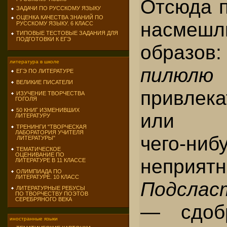
Отсюда 
ЗАДАЧИ ПО РУССКОМУ ЯЗЫКУ
ОЦЕНКА КАЧЕСТВА ЗНАНИЙ ПО
насмешл
РУССКОМУ ЯЗЫКУ. 6 КЛАСС
ТИПОВЫЕ ТЕСТОВЫЕ ЗАДАНИЯ ДЛЯ
ПОДГОТОВКИ К ЕГЭ
образов
литература в школе
пилюл
ЕГЭ ПО ЛИТЕРАТУРЕ
ВЕЛИКИЕ ПИСАТЕЛИ
привлека
ИЗУЧЕНИЕ ТВОРЧЕСТВА
ГОГОЛЯ
50 КНИГ ИЗМЕНИВШИХ
или бе
ЛИТЕРАТУРУ
ТРЕНИНГИ "ТВОРЧЕСКАЯ
ЛАБОРАТОРИЯ УЧИТЕЛЯ
чего-ниб
ЛИТЕРАТУРЫ"
ТЕМАТИЧЕСКОЕ
ОЦЕНИВАНИЕ ПО
неприятн
ЛИТЕРАТУРЕ В 11 КЛАССЕ
ОЛИМПИАДА ПО
ЛИТЕРАТУРЕ. 10 КЛАСС
Подслас
ЛИТЕРАТУРНЫЕ РЕБУСЫ
ПО ТВОРЧЕСТВУ ПОЭТОВ
СЕРЕБРЯНОГО ВЕКА
— сдоб
иностранные языки