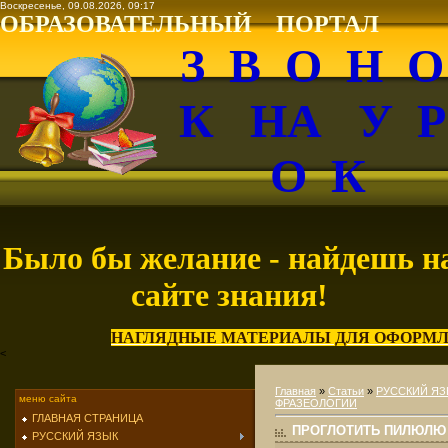
Воскресенье, 09.08.2026, 09:17
ОБРАЗОВАТЕЛЬНЫЙ ПОРТАЛ
З В О Н 
К НА У 
О К
Было бы желание - найдешь н
сайте знания!
НАГЛЯДНЫЕ МАТЕРИАЛЫ ДЛЯ ОФОРМЛ
<
Главная
»
Статьи
»
РУССКИЙ ЯЗ
меню сайта
ФРАЗЕОЛОГИИ
ГЛАВНАЯ СТРАНИЦА
ПРОГЛОТИТЬ ПИЛЮЛЮ 
РУССКИЙ ЯЗЫК