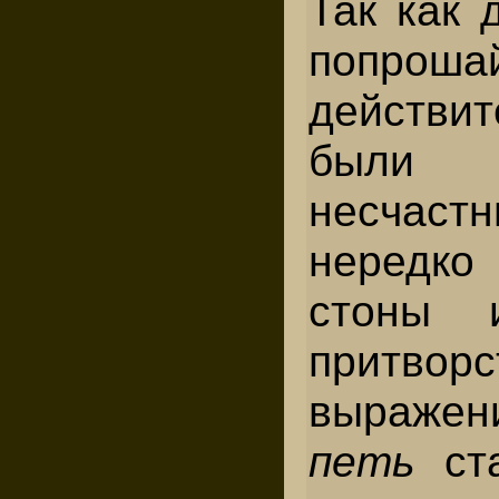
Так как 
попр
действит
были 
несча
нередк
стоны 
притворс
выраж
петь
ст