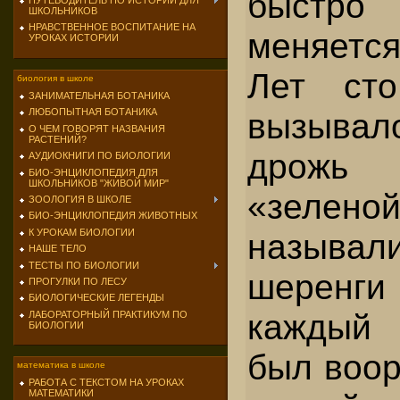
быстро
ПУТЕВОДИТЕЛЬ ПО ИСТОРИИ ДЛЯ
ШКОЛЬНИКОВ
НРАВСТВЕННОЕ ВОСПИТАНИЕ НА
меняетс
УРОКАХ ИСТОРИИ
Лет ст
биология в школе
ЗАНИМАТЕЛЬНАЯ БОТАНИКА
вызыва
ЛЮБОПЫТНАЯ БОТАНИКА
О ЧЕМ ГОВОРЯТ НАЗВАНИЯ
РАСТЕНИЙ?
дрож
АУДИОКНИГИ ПО БИОЛОГИИ
БИО-ЭНЦИКЛОПЕДИЯ ДЛЯ
ШКОЛЬНИКОВ "ЖИВОЙ МИР"
«зелен
ЗООЛОГИЯ В ШКОЛЕ
БИО-ЭНЦИКЛОПЕДИЯ ЖИВОТНЫХ
называл
К УРОКАМ БИОЛОГИИ
НАШЕ ТЕЛО
ТЕСТЫ ПО БИОЛОГИИ
шеренг
ПРОГУЛКИ ПО ЛЕСУ
БИОЛОГИЧЕСКИЕ ЛЕГЕНДЫ
каждый
ЛАБОРАТОРНЫЙ ПРАКТИКУМ ПО
БИОЛОГИИ
был воор
математика в школе
РАБОТА С ТЕКСТОМ НА УРОКАХ
МАТЕМАТИКИ