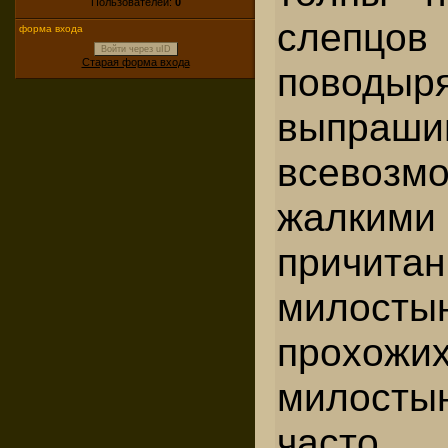
Пользователей:
0
сле
форма входа
Войти через uID
Старая форма входа
поводыр
выпраш
всевозм
жалкими
причита
мило
прохожи
милосты
часто