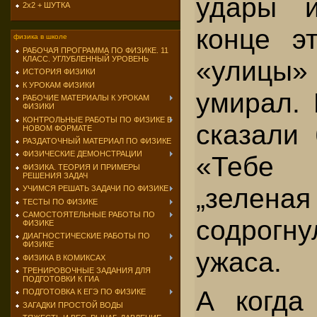
удары 
2х2 + ШУТКА
конце э
физика в школе
РАБОЧАЯ ПРОГРАММА ПО ФИЗИКЕ. 11
КЛАСС. УГЛУБЛЕННЫЙ УРОВЕНЬ
«улицы
ИСТОРИЯ ФИЗИКИ
К УРОКАМ ФИЗИКИ
умирал. 
РАБОЧИЕ МАТЕРИАЛЫ К УРОКАМ
ФИЗИКИ
КОНТРОЛЬНЫЕ РАБОТЫ ПО ФИЗИКЕ В
сказали 
НОВОМ ФОРМАТЕ
РАЗДАТОЧНЫЙ МАТЕРИАЛ ПО ФИЗИКЕ
ФИЗИЧЕСКИЕ ДЕМОНСТРАЦИИ
«Тебе 
ФИЗИКА. ТЕОРИЯ И ПРИМЕРЫ
РЕШЕНИЯ ЗАДАЧ
„зелен
УЧИМСЯ РЕШАТЬ ЗАДАЧИ ПО ФИЗИКЕ
ТЕСТЫ ПО ФИЗИКЕ
САМОСТОЯТЕЛЬНЫЕ РАБОТЫ ПО
содрог
ФИЗИКЕ
ДИАГНОСТИЧЕСКИЕ РАБОТЫ ПО
ФИЗИКЕ
ужаса.
ФИЗИКА В КОМИКСАХ
ТРЕНИРОВОЧНЫЕ ЗАДАНИЯ ДЛЯ
ПОДГОТОВКИ К ГИА
А когда
ПОДГОТОВКА К ЕГЭ ПО ФИЗИКЕ
ЗАГАДКИ ПРОСТОЙ ВОДЫ