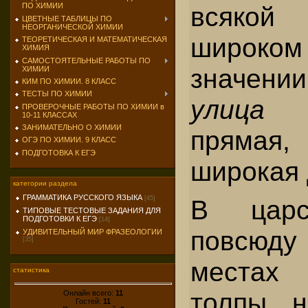
всякой 
ПО ХИМИИ
ЦВЕТНЫЕ ТАБЛИЦЫ ПО
НЕОРГАНИЧЕСКОЙ ХИМИИ
широком
ТЕОРЕТИЧЕСКАЯ И МАТЕМАТИЧЕСКАЯ
ХИМИЯ
САМОСТОЯТЕЛЬНЫЕ РАБОТЫ ПО
значе
ХИМИИ
КИМ ПО ХИМИИ. 8 КЛАСС
ТЕСТЫ ПО ХИМИИ
улиц
ПРОВЕРОЧНЫЕ РАБОТЫ ПО ХИМИИ в
10-11 КЛАССАХ
ЗАНИМАТЕЛЬНО О ХИМИИ
прямая,
ОГЭ ПО ХИМИИ. 9 КЛАСС
ПОДГОТОВКА К ЕГЭ
широкая 
категории раздела
ГРАММАТИКА РУССКОГО ЯЗЫКА
В царс
[45]
ТИПОВЫЕ ТЕСТОВЫЕ ЗАДАНИЯ ДЛЯ
ПОДГОТОВКИ К ЕГЭ
[14]
повсюд
УДИВИТЕЛЬНЫЙ МИР ФРАЗЕОЛОГИИ
[35]
местах
статистика
толпы н
Онлайн всего:
11
Гостей:
11