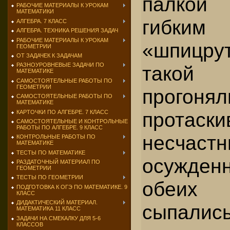
палкой
РАБОЧИЕ МАТЕРИАЛЫ К УРОКАМ
МАТЕМАТИКИ
гибки
АЛГЕБРА. 7 КЛАСС
АЛГЕБРА. ТЕХНИКА РЕШЕНИЯ ЗАДАЧ
РАБОЧИЕ МАТЕРИАЛЫ К УРОКАМ
«шпицр
ГЕОМЕТРИИ
ОТ ЗАДАЧЕК К ЗАДАЧАМ
РАЗНОУРОВНЕВЫЕ ЗАДАЧИ ПО
такой
МАТЕМАТИКЕ
САМОСТОЯТЕЛЬНЫЕ РАБОТЫ ПО
ГЕОМЕТРИИ
прого
САМОСТОЯТЕЛЬНЫЕ РАБОТЫ ПО
МАТЕМАТИКЕ
протаски
КАРТОЧКИ ПО АЛГЕБРЕ. 7 КЛАСС
САМОСТОЯТЕЛЬНЫЕ И КОНТРОЛЬНЫЕ
РАБОТЫ ПО АЛГЕБРЕ. 9 КЛАСС
несчаст
КОНТРОЛЬНЫЕ РАБОТЫ ПО
МАТЕМАТИКЕ
ТЕСТЫ ПО МАТЕМАТИКЕ
осужденн
РАЗДАТОЧНЫЙ МАТЕРИАЛ ПО
ГЕОМЕТРИИ
ТЕСТЫ ПО ГЕОМЕТРИИ
обеи
ПОДГОТОВКА К ОГЭ ПО МАТЕМАТИКЕ. 9
КЛАСС
ДИДАКТИЧЕСКИЙ МАТЕРИАЛ.
сыпали
МАТЕМАТИКА 11 КЛАСС
ЗАДАЧИ НА СМЕКАЛКУ ДЛЯ 5-6
КЛАССОВ