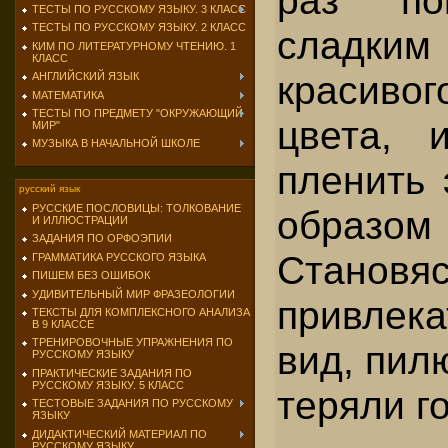
ТЕСТЫ ПО РУССКОМУ ЯЗЫКУ. 3 КЛАСС
ТЕСТЫ ПО РУССКОМУ ЯЗЫКУ. 2 КЛАСС
сладки
КИМ ПО ЛИТЕРАТУРНОМУ ЧТЕНИЮ. 1
КЛАСС
красивог
АНГЛИЙСКИЙ ЯЗЫК
МАТЕМАТИКА
ТЕСТЫ ПО ПРЕДМЕТУ "ОКРУЖАЮЩИЙ
цвета, 
МИР"
МУЗЫКА В НАЧАЛЬНОЙ ШКОЛЕ
пленить 
русский язык
РУССКИЕ ПОСЛОВИЦЫ: ТОЛКОВАНИЕ
образом 
И ИЛЛЮСТРАЦИИ
ЗАДАНИЯ ПО ОРФОЭПИИ
Становя
ГРАММАТИКА РУССКОГО ЯЗЫКА
ПИШЕМ БЕЗ ОШИБОК
УДИВИТЕЛЬНЫЙ МИР ФРАЗЕОЛОГИИ
привлек
ТЕКСТЫ ДЛЯ КОМПЛЕКСНОГО АНАЛИЗА
В 9 КЛАССЕ
ТРЕНИРОВОЧНЫЕ УПРАЖНЕНИЯ ПО
вид, пил
РУССКОМУ ЯЗЫКУ
ПРАКТИЧЕСКИЕ ЗАДАНИЯ ПО
РУССКОМУ ЯЗЫКУ. 5 КЛАСС
теряли г
ТЕСТОВЫЕ ЗАДАНИЯ ПО РУССКОМУ
ЯЗЫКУ
ДИДАКТИЧЕСКИЙ МАТЕРИАЛ ПО
РУССКОМУ ЯЗЫКУ