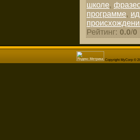
школе
,
фразео
программе
,
ид
происхождени
Рейтинг
:
0.0
/
0
Copyright MyCorp © 2