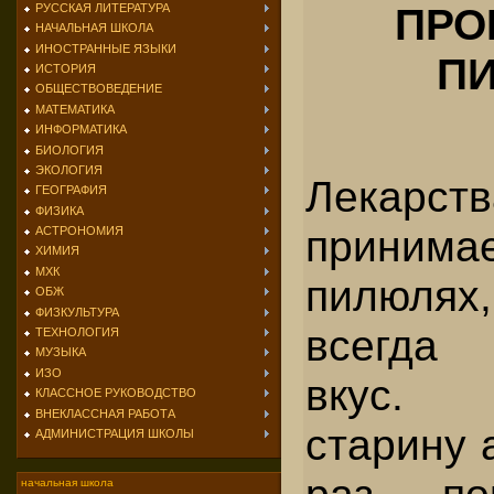
ПРО
РУССКАЯ ЛИТЕРАТУРА
НАЧАЛЬНАЯ ШКОЛА
ИНОСТРАННЫЕ ЯЗЫКИ
П
ИСТОРИЯ
ОБЩЕСТВОВЕДЕНИЕ
МАТЕМАТИКА
ИНФОРМАТИКА
БИОЛОГИЯ
ЭКОЛОГИЯ
Лекарств
ГЕОГРАФИЯ
ФИЗИКА
прини
АСТРОНОМИЯ
ХИМИЯ
МХК
пилюлях
ОБЖ
ФИЗКУЛЬТУРА
всегда
ТЕХНОЛОГИЯ
МУЗЫКА
ИЗО
вкус. 
КЛАССНОЕ РУКОВОДСТВО
ВНЕКЛАССНАЯ РАБОТА
старину 
АДМИНИСТРАЦИЯ ШКОЛЫ
раз по
начальная школа