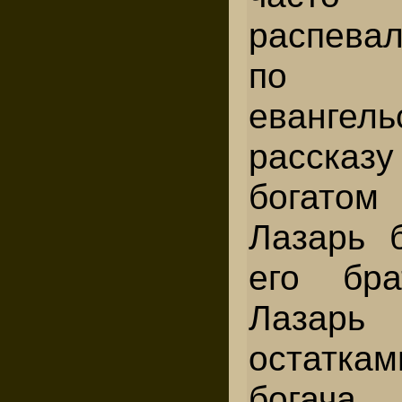
распевал
по 
евангель
расска
богатом
Лазарь 
его бр
Лазар
остат
богача