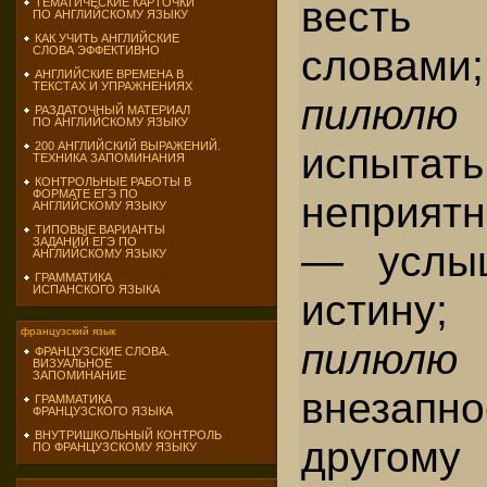
весть
ТЕМАТИЧЕСКИЕ КАРТОЧКИ
ПО АНГЛИЙСКОМУ ЯЗЫКУ
КАК УЧИТЬ АНГЛИЙСКИЕ
словами
СЛОВА ЭФФЕКТИВНО
АНГЛИЙСКИЕ ВРЕМЕНА В
ТЕКСТАХ И УПРАЖНЕНИЯХ
пилюл
РАЗДАТОЧНЫЙ МАТЕРИАЛ
ПО АНГЛИЙСКОМУ ЯЗЫКУ
испытать
200 АНГЛИЙСКИЙ ВЫРАЖЕНИЙ.
ТЕХНИКА ЗАПОМИНАНИЯ
КОНТРОЛЬНЫЕ РАБОТЫ В
ФОРМАТЕ ЕГЭ ПО
неприятн
АНГЛИЙСКОМУ ЯЗЫКУ
ТИПОВЫЕ ВАРИАНТЫ
ЗАДАНИЙ ЕГЭ ПО
— услыш
АНГЛИЙСКОМУ ЯЗЫКУ
ГРАММАТИКА
ИСПАНСКОГО ЯЗЫКА
истин
французский язык
пилюл
ФРАНЦУЗСКИЕ СЛОВА.
ВИЗУАЛЬНОЕ
ЗАПОМИНАНИЕ
внезапн
ГРАММАТИКА
ФРАНЦУЗСКОГО ЯЗЫКА
ВНУТРИШКОЛЬНЫЙ КОНТРОЛЬ
друго
ПО ФРАНЦУЗСКОМУ ЯЗЫКУ