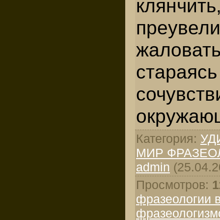
клянчи
преувел
жаловать
старая
сочувств
окружаю
Категория
:
УД
МИР ФРАЗЕО
admin
(25.04.2
Просмотров
:
1
фразеологии 
фразеологизм