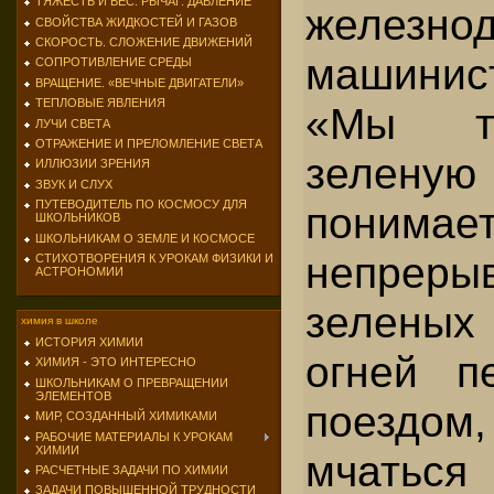
ТЯЖЕСТЬ И ВЕС. РЫЧАГ. ДАВЛЕНИЕ
железно
СВОЙСТВА ЖИДКОСТЕЙ И ГАЗОВ
СКОРОСТЬ. СЛОЖЕНИЕ ДВИЖЕНИЙ
машинис
СОПРОТИВЛЕНИЕ СРЕДЫ
ВРАЩЕНИЕ. «ВЕЧНЫЕ ДВИГАТЕЛИ»
ТЕПЛОВЫЕ ЯВЛЕНИЯ
«Мы т
ЛУЧИ СВЕТА
ОТРАЖЕНИЕ И ПРЕЛОМЛЕНИЕ СВЕТА
зеленую
ИЛЛЮЗИИ ЗРЕНИЯ
ЗВУК И СЛУХ
ПУТЕВОДИТЕЛЬ ПО КОСМОСУ ДЛЯ
понима
ШКОЛЬНИКОВ
ШКОЛЬНИКАМ О ЗЕМЛЕ И КОСМОСЕ
непрер
СТИХОТВОРЕНИЯ К УРОКАМ ФИЗИКИ И
АСТРОНОМИИ
зеленых
химия в школе
ИСТОРИЯ ХИМИИ
огней п
ХИМИЯ - ЭТО ИНТЕРЕСНО
ШКОЛЬНИКАМ О ПРЕВРАЩЕНИИ
ЭЛЕМЕНТОВ
поездом,
МИР, СОЗДАННЫЙ ХИМИКАМИ
РАБОЧИЕ МАТЕРИАЛЫ К УРОКАМ
ХИМИИ
мчаться
РАСЧЕТНЫЕ ЗАДАЧИ ПО ХИМИИ
ЗАДАЧИ ПОВЫШЕННОЙ ТРУДНОСТИ