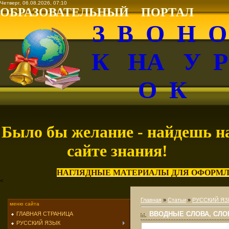
Четверг, 06.08.2026, 07:10
ОБРАЗОВАТЕЛЬНЫЙ ПОРТАЛ
З В О Н 
К НА У 
О К
Было бы желание - найдешь н
сайте знания!
НАГЛЯДНЫЕ МАТЕРИАЛЫ ДЛЯ ОФОРМЛ
<
Главная
»
Статьи
»
РУССКИЙ ЯЗ
меню сайта
ВВОДНЫЕ СЛОВА, СЛО
ГЛАВНАЯ СТРАНИЦА
РУССКИЙ ЯЗЫК