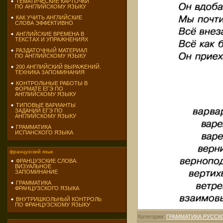
ТЕМАТИЧЕСКИЕ КАРТОЧКИ
ПО АНГЛИЙСКОМУ ЯЗЫКУ
КАК УЧИТЬ АНГЛИЙСКИЕ
СЛОВА ЭФФЕКТИВНО
АНГЛИЙСКИЕ ВРЕМЕНА В
ТЕКСТАХ И УПРАЖНЕНИЯХ
РАЗДАТОЧНЫЙ МАТЕРИАЛ
ПО АНГЛИЙСКОМУ ЯЗЫКУ
200 АНГЛИЙСКИЙ ВЫРАЖЕНИЙ.
ТЕХНИКА ЗАПОМИНАНИЯ
КОНТРОЛЬНЫЕ РАБОТЫ В
ФОРМАТЕ ЕГЭ ПО
АНГЛИЙСКОМУ ЯЗЫКУ
ТИПОВЫЕ ВАРИАНТЫ
ЗАДАНИЙ ЕГЭ ПО
АНГЛИЙСКОМУ ЯЗЫКУ
ГРАММАТИКА
ИСПАНСКОГО ЯЗЫКА
французский язык
ФРАНЦУЗСКИЕ СЛОВА.
ВИЗУАЛЬНОЕ
ЗАПОМИНАНИЕ
ГРАММАТИКА
ФРАНЦУЗСКОГО ЯЗЫКА
ВНУТРИШКОЛЬНЫЙ КОНТРОЛЬ
ПО ФРАНЦУЗСКОМУ ЯЗЫКУ
Категория
:
ГРАММАТИКА РУССК