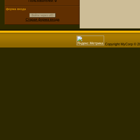
Пользователей:
0
форма входа
Войти через uID
Старая форма входа
Copyright MyCorp © 2