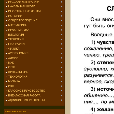
РУССКАЯ ЛИТЕРАТУРА
НАЧАЛЬНАЯ ШКОЛА
ИНОСТРАННЫЕ ЯЗЫКИ
ИСТОРИЯ
ОБЩЕСТВОВЕДЕНИЕ
МАТЕМАТИКА
ИНФОРМАТИКА
БИОЛОГИЯ
ЭКОЛОГИЯ
ГЕОГРАФИЯ
ФИЗИКА
АСТРОНОМИЯ
ХИМИЯ
МХК
ОБЖ
ФИЗКУЛЬТУРА
ТЕХНОЛОГИЯ
МУЗЫКА
ИЗО
КЛАССНОЕ РУКОВОДСТВО
ВНЕКЛАССНАЯ РАБОТА
АДМИНИСТРАЦИЯ ШКОЛЫ
начальная школа