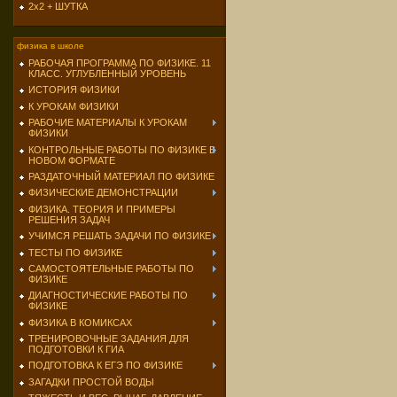
2х2 + ШУТКА
физика в школе
РАБОЧАЯ ПРОГРАММА ПО ФИЗИКЕ. 11
КЛАСС. УГЛУБЛЕННЫЙ УРОВЕНЬ
ИСТОРИЯ ФИЗИКИ
К УРОКАМ ФИЗИКИ
РАБОЧИЕ МАТЕРИАЛЫ К УРОКАМ
ФИЗИКИ
КОНТРОЛЬНЫЕ РАБОТЫ ПО ФИЗИКЕ В
НОВОМ ФОРМАТЕ
РАЗДАТОЧНЫЙ МАТЕРИАЛ ПО ФИЗИКЕ
ФИЗИЧЕСКИЕ ДЕМОНСТРАЦИИ
ФИЗИКА. ТЕОРИЯ И ПРИМЕРЫ
РЕШЕНИЯ ЗАДАЧ
УЧИМСЯ РЕШАТЬ ЗАДАЧИ ПО ФИЗИКЕ
ТЕСТЫ ПО ФИЗИКЕ
САМОСТОЯТЕЛЬНЫЕ РАБОТЫ ПО
ФИЗИКЕ
ДИАГНОСТИЧЕСКИЕ РАБОТЫ ПО
ФИЗИКЕ
ФИЗИКА В КОМИКСАХ
ТРЕНИРОВОЧНЫЕ ЗАДАНИЯ ДЛЯ
ПОДГОТОВКИ К ГИА
ПОДГОТОВКА К ЕГЭ ПО ФИЗИКЕ
ЗАГАДКИ ПРОСТОЙ ВОДЫ