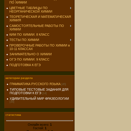
ПО ХИМИИ
ЦВЕТНЫЕ ТАБЛИЦЫ ПО
НЕОРГАНИЧЕСКОЙ ХИМИИ
ТЕОРЕТИЧЕСКАЯ И МАТЕМАТИЧЕСКАЯ
ХИМИЯ
САМОСТОЯТЕЛЬНЫЕ РАБОТЫ ПО
ХИМИИ
КИМ ПО ХИМИИ. 8 КЛАСС
ТЕСТЫ ПО ХИМИИ
ПРОВЕРОЧНЫЕ РАБОТЫ ПО ХИМИИ в
10-11 КЛАССАХ
ЗАНИМАТЕЛЬНО О ХИМИИ
ОГЭ ПО ХИМИИ. 9 КЛАСС
ПОДГОТОВКА К ЕГЭ
категории раздела
ГРАММАТИКА РУССКОГО ЯЗЫКА
[45]
ТИПОВЫЕ ТЕСТОВЫЕ ЗАДАНИЯ ДЛЯ
ПОДГОТОВКИ К ЕГЭ
[14]
УДИВИТЕЛЬНЫЙ МИР ФРАЗЕОЛОГИИ
[35]
статистика
Онлайн всего:
1
Гостей:
1