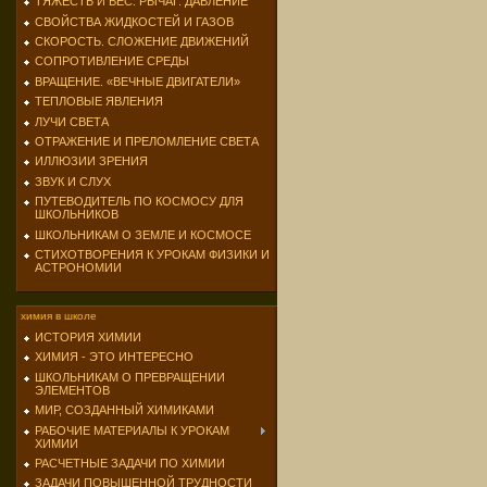
ТЯЖЕСТЬ И ВЕС. РЫЧАГ. ДАВЛЕНИЕ
СВОЙСТВА ЖИДКОСТЕЙ И ГАЗОВ
СКОРОСТЬ. СЛОЖЕНИЕ ДВИЖЕНИЙ
СОПРОТИВЛЕНИЕ СРЕДЫ
ВРАЩЕНИЕ. «ВЕЧНЫЕ ДВИГАТЕЛИ»
ТЕПЛОВЫЕ ЯВЛЕНИЯ
ЛУЧИ СВЕТА
ОТРАЖЕНИЕ И ПРЕЛОМЛЕНИЕ СВЕТА
ИЛЛЮЗИИ ЗРЕНИЯ
ЗВУК И СЛУХ
ПУТЕВОДИТЕЛЬ ПО КОСМОСУ ДЛЯ
ШКОЛЬНИКОВ
ШКОЛЬНИКАМ О ЗЕМЛЕ И КОСМОСЕ
СТИХОТВОРЕНИЯ К УРОКАМ ФИЗИКИ И
АСТРОНОМИИ
химия в школе
ИСТОРИЯ ХИМИИ
ХИМИЯ - ЭТО ИНТЕРЕСНО
ШКОЛЬНИКАМ О ПРЕВРАЩЕНИИ
ЭЛЕМЕНТОВ
МИР, СОЗДАННЫЙ ХИМИКАМИ
РАБОЧИЕ МАТЕРИАЛЫ К УРОКАМ
ХИМИИ
РАСЧЕТНЫЕ ЗАДАЧИ ПО ХИМИИ
ЗАДАЧИ ПОВЫШЕННОЙ ТРУДНОСТИ