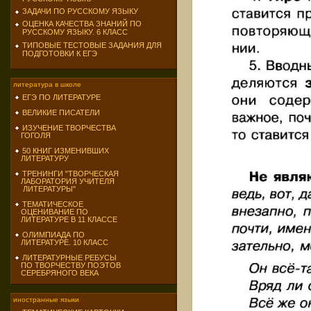
ЗАДАЧИ ПО РУССКОМУ ЯЗЫКУ
ОЦЕНКА КАЧЕСТВА ЗНАНИЙ ПО
РУССКОМУ ЯЗЫКУ. 6 КЛАСС
ТИПОВЫЕ ТЕСТОВЫЕ ЗАДАНИЯ ДЛЯ
ПОДГОТОВКИ К ЕГЭ
литература в школе
ЕГЭ ПО ЛИТЕРАТУРЕ
ВЕЛИКИЕ ПИСАТЕЛИ
ИЗУЧЕНИЕ ТВОРЧЕСТВА
ГОГОЛЯ
50 КНИГ ИЗМЕНИВШИХ
ЛИТЕРАТУРУ
ТРЕНИНГИ "ТВОРЧЕСКАЯ
ЛАБОРАТОРИЯ УЧИТЕЛЯ
ЛИТЕРАТУРЫ"
ТЕМАТИЧЕСКОЕ
ОЦЕНИВАНИЕ ПО
ЛИТЕРАТУРЕ В 11 КЛАССЕ
ОЛИМПИАДА ПО
ЛИТЕРАТУРЕ. 10 КЛАСС
ЛИТЕРАТУРНЫЕ РЕБУСЫ
ПО ТВОРЧЕСТВУ ПОЭТОВ
СЕРЕБРЯНОГО ВЕКА
иностранные языки