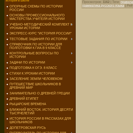
история в школе
Просмотров
:
1162
|
Теги
:
правила
грамматика русского языка
|
Рей
ОПОРНЫЕ СХЕМЫ ПО ИСТОРИИ
РОССИИ
ОСНОВЫ ПРОФЕССИОНАЛЬНОГО
МАСТЕРСТВА УЧИТЕЛЯ ИСТОРИИ
УЧЕБНО-МЕТОДИЧЕСКИЙ КОМПЛЕКТ К
УРОКАМ ИСТОРИИ
ЭКСПРЕСС-КУРС "ИСТОРИЯ РОССИИ"
ТЕСТОВЫЕ ЗАДАНИЯ ПО ИСТОРИИ
СПРАВОЧНИК ПО ИСТОРИИ ДЛЯ
ПОЛГОТОВКИ К ГИА В 9 КЛАССЕ
КОНТРОЛЬНЫЕ ВОПРОСЫ ПО
ИСТОРИИ
ЗАДАЧИ ПО ИСТОРИИ
ПОДГОТОВКА К ОГЭ. 8 КЛАСС
СТИХИ К УРОКАМ ИСТОРИИ
ЗАСЕЛЕНИЕ ЗЕМЛИ ЧЕЛОВЕКОМ
ПУТЕШЕСТВИЕ ШКОЛЬНИКОВ В
ДРЕВНИЙ МИР
ЗАНИМАТЕЛЬНО О ДРЕВНЕЙ ГРЕЦИИ
ДРЕВНИЙ ЕГИПЕТ
РЫЦАРСКИЕ ВРЕМЕНА
БЛИЖНИЙ ВОСТОК. ИСТОРИЯ ДЕСЯТИ
ТЫСЯЧЕЛЕТИЙ
ИСТОРИЯ РОССИИ В РАССКАЗАХ ДЛЯ
ШКОЛЬНИКОВ
ДОПЕТРОВСКАЯ РУСЬ