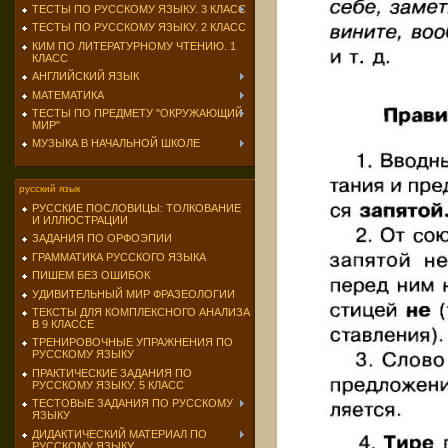
ТЕСТЫ ПО РУССКОМУ ЯЗЫКУ. 3 КЛАСС
ТЕСТЫ ПО РУССКОМУ ЯЗЫКУ. 2 КЛАСС
КИМ ПО ЛИТЕРАТУРНОМУ ЧТЕНИЮ. 1
КЛАСС
АНГЛИЙСКИЙ ЯЗЫК
МАТЕМАТИКА
ТЕСТЫ ПО ПРЕДМЕТУ "ОКРУЖАЮЩИЙ
МИР"
МУЗЫКА В НАЧАЛЬНОЙ ШКОЛЕ
русский язык
РУССКИЕ ПОСЛОВИЦЫ: ТОЛКОВАНИЕ
И ИЛЛЮСТРАЦИИ
ЗАДАНИЯ ПО ОРФОЭПИИ
ГРАММАТИКА РУССКОГО ЯЗЫКА
ПИШЕМ БЕЗ ОШИБОК
УДИВИТЕЛЬНЫЙ МИР ФРАЗЕОЛОГИИ
ТЕКСТЫ ДЛЯ КОМПЛЕКСНОГО АНАЛИЗА
В 9 КЛАССЕ
ТРЕНИРОВОЧНЫЕ УПРАЖНЕНИЯ ПО
РУССКОМУ ЯЗЫКУ
ПРАКТИЧЕСКИЕ ЗАДАНИЯ ПО
РУССКОМУ ЯЗЫКУ. 5 КЛАСС
ТЕСТОВЫЕ ЗАДАНИЯ ПО РУССКОМУ
ЯЗЫКУ
ДИДАКТИЧЕСКИЙ МАТЕРИАЛ ПО
РУССКОМУ ЯЗЫКУ