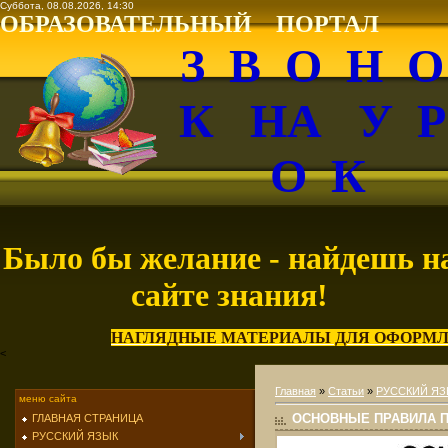
Суббота, 08.08.2026, 14:30
ОБРАЗОВАТЕЛЬНЫЙ ПОРТАЛ
З В О Н 
К НА У 
О К
Было бы желание - найдешь н
сайте знания!
НАГЛЯДНЫЕ МАТЕРИАЛЫ ДЛЯ ОФОРМЛ
<
Главная
»
Статьи
»
РУССКИЙ ЯЗ
меню сайта
ОСНОВНЫЕ ПРАВИЛА 
ГЛАВНАЯ СТРАНИЦА
РУССКИЙ ЯЗЫК