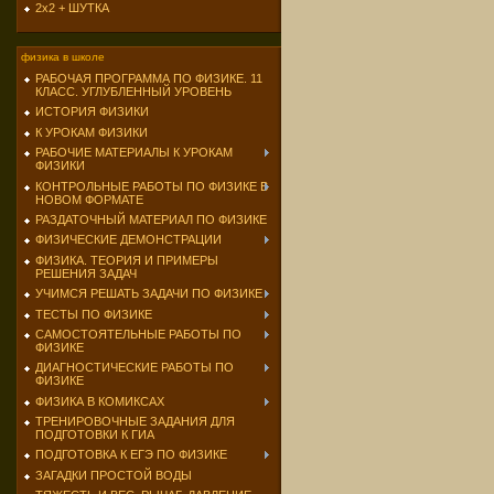
2х2 + ШУТКА
физика в школе
РАБОЧАЯ ПРОГРАММА ПО ФИЗИКЕ. 11
КЛАСС. УГЛУБЛЕННЫЙ УРОВЕНЬ
ИСТОРИЯ ФИЗИКИ
К УРОКАМ ФИЗИКИ
РАБОЧИЕ МАТЕРИАЛЫ К УРОКАМ
ФИЗИКИ
КОНТРОЛЬНЫЕ РАБОТЫ ПО ФИЗИКЕ В
НОВОМ ФОРМАТЕ
РАЗДАТОЧНЫЙ МАТЕРИАЛ ПО ФИЗИКЕ
ФИЗИЧЕСКИЕ ДЕМОНСТРАЦИИ
ФИЗИКА. ТЕОРИЯ И ПРИМЕРЫ
РЕШЕНИЯ ЗАДАЧ
УЧИМСЯ РЕШАТЬ ЗАДАЧИ ПО ФИЗИКЕ
ТЕСТЫ ПО ФИЗИКЕ
САМОСТОЯТЕЛЬНЫЕ РАБОТЫ ПО
ФИЗИКЕ
ДИАГНОСТИЧЕСКИЕ РАБОТЫ ПО
ФИЗИКЕ
ФИЗИКА В КОМИКСАХ
ТРЕНИРОВОЧНЫЕ ЗАДАНИЯ ДЛЯ
ПОДГОТОВКИ К ГИА
ПОДГОТОВКА К ЕГЭ ПО ФИЗИКЕ
ЗАГАДКИ ПРОСТОЙ ВОДЫ