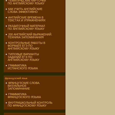
ТЕМАТИЧЕСКИЕ КАРТОЧКИ
ПО АНГЛИЙСКОМУ ЯЗЫКУ
КАК УЧИТЬ АНГЛИЙСКИЕ
СЛОВА ЭФФЕКТИВНО
АНГЛИЙСКИЕ ВРЕМЕНА В
ТЕКСТАХ И УПРАЖНЕНИЯХ
РАЗДАТОЧНЫЙ МАТЕРИАЛ
ПО АНГЛИЙСКОМУ ЯЗЫКУ
200 АНГЛИЙСКИЙ ВЫРАЖЕНИЙ.
ТЕХНИКА ЗАПОМИНАНИЯ
КОНТРОЛЬНЫЕ РАБОТЫ В
ФОРМАТЕ ЕГЭ ПО
АНГЛИЙСКОМУ ЯЗЫКУ
ТИПОВЫЕ ВАРИАНТЫ
ЗАДАНИЙ ЕГЭ ПО
АНГЛИЙСКОМУ ЯЗЫКУ
ГРАММАТИКА
ИСПАНСКОГО ЯЗЫКА
французский язык
ФРАНЦУЗСКИЕ СЛОВА.
ВИЗУАЛЬНОЕ
ЗАПОМИНАНИЕ
ГРАММАТИКА
ФРАНЦУЗСКОГО ЯЗЫКА
ВНУТРИШКОЛЬНЫЙ КОНТРОЛЬ
ПО ФРАНЦУЗСКОМУ ЯЗЫКУ