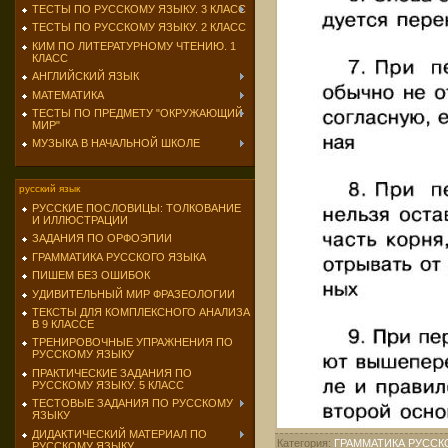
ТЕСТЫ ПО РУССКОМУ ЯЗЫКУ. 3 КЛАСС
ТЕСТЫ ПО РУССКОМУ ЯЗЫКУ. 2 КЛАСС
КИМ ПО ЛИТЕРАТУРНОМУ ЧТЕНИЮ. 1
КЛАСС
АНГЛИЙСКИЙ ЯЗЫК
МАТЕМАТИКА
ТЕСТЫ ПО ПРЕДМЕТУ "ОКРУЖАЮЩИЙ
МИР"
МУЗЫКА В НАЧАЛЬНОЙ ШКОЛЕ
русский язык
РУССКИЕ ПОСЛОВИЦЫ: ТОЛКОВАНИЕ
И ИЛЛЮСТРАЦИИ
ЗАДАНИЯ ПО ОРФОЭПИИ
ГРАММАТИКА РУССКОГО ЯЗЫКА
ПИШЕМ БЕЗ ОШИБОК
УДИВИТЕЛЬНЫЙ МИР ФРАЗЕОЛОГИИ
ТЕКСТЫ ДЛЯ КОМПЛЕКСНОГО АНАЛИЗА
В 9 КЛАССЕ
ТРЕНИРОВОЧНЫЕ УПРАЖНЕНИЯ ПО
РУССКОМУ ЯЗЫКУ
ПРАКТИЧЕСКИЕ ЗАДАНИЯ ПО
РУССКОМУ ЯЗЫКУ. 5 КЛАСС
ТЕСТОВЫЕ ЗАДАНИЯ ПО РУССКОМУ
ЯЗЫКУ
ДИДАКТИЧЕСКИЙ МАТЕРИАЛ ПО
Категория
:
ГРАММАТИКА РУССК
РУССКОМУ ЯЗЫКУ