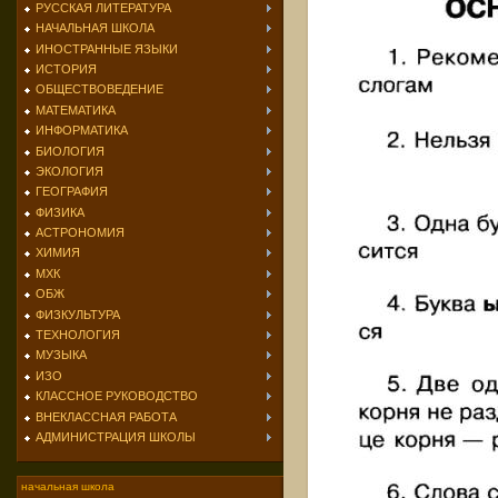
РУССКАЯ ЛИТЕРАТУРА
НАЧАЛЬНАЯ ШКОЛА
ИНОСТРАННЫЕ ЯЗЫКИ
ИСТОРИЯ
ОБЩЕСТВОВЕДЕНИЕ
МАТЕМАТИКА
ИНФОРМАТИКА
БИОЛОГИЯ
ЭКОЛОГИЯ
ГЕОГРАФИЯ
ФИЗИКА
АСТРОНОМИЯ
ХИМИЯ
МХК
ОБЖ
ФИЗКУЛЬТУРА
ТЕХНОЛОГИЯ
МУЗЫКА
ИЗО
КЛАССНОЕ РУКОВОДСТВО
ВНЕКЛАССНАЯ РАБОТА
АДМИНИСТРАЦИЯ ШКОЛЫ
начальная школа