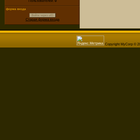
Пользователей:
0
форма входа
Войти через uID
Старая форма входа
Copyright MyCorp © 2