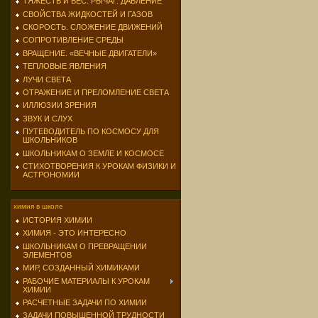
ТЯЖЕСТЬ И ВЕС. РЫЧАГ. ДАВЛЕНИЕ
СВОЙСТВА ЖИДКОСТЕЙ И ГАЗОВ
СКОРОСТЬ. СЛОЖЕНИЕ ДВИЖЕНИЙ
СОПРОТИВЛЕНИЕ СРЕДЫ
ВРАЩЕНИЕ. «ВЕЧНЫЕ ДВИГАТЕЛИ»
ТЕПЛОВЫЕ ЯВЛЕНИЯ
ЛУЧИ СВЕТА
ОТРАЖЕНИЕ И ПРЕЛОМЛЕНИЕ СВЕТА
ИЛЛЮЗИИ ЗРЕНИЯ
ЗВУК И СЛУХ
ПУТЕВОДИТЕЛЬ ПО КОСМОСУ ДЛЯ
ШКОЛЬНИКОВ
ШКОЛЬНИКАМ О ЗЕМЛЕ И КОСМОСЕ
СТИХОТВОРЕНИЯ К УРОКАМ ФИЗИКИ И
АСТРОНОМИИ
химия в школе
ИСТОРИЯ ХИМИИ
ХИМИЯ - ЭТО ИНТЕРЕСНО
ШКОЛЬНИКАМ О ПРЕВРАЩЕНИИ
ЭЛЕМЕНТОВ
МИР, СОЗДАННЫЙ ХИМИКАМИ
РАБОЧИЕ МАТЕРИАЛЫ К УРОКАМ
ХИМИИ
РАСЧЕТНЫЕ ЗАДАЧИ ПО ХИМИИ
ЗАДАЧИ ПОВЫШЕННОЙ ТРУДНОСТИ