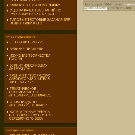
Просмотров
:
1559
|
Теги
:
правила
ЗАДАЧИ ПО РУССКОМУ ЯЗЫКУ
русского языка
|
Рейтинг
:
0.0
/
0
ОЦЕНКА КАЧЕСТВА ЗНАНИЙ ПО
РУССКОМУ ЯЗЫКУ. 6 КЛАСС
ТИПОВЫЕ ТЕСТОВЫЕ ЗАДАНИЯ ДЛЯ
ПОДГОТОВКИ К ЕГЭ
литература в школе
ЕГЭ ПО ЛИТЕРАТУРЕ
ВЕЛИКИЕ ПИСАТЕЛИ
ИЗУЧЕНИЕ ТВОРЧЕСТВА
ГОГОЛЯ
50 КНИГ ИЗМЕНИВШИХ
ЛИТЕРАТУРУ
ТРЕНИНГИ "ТВОРЧЕСКАЯ
ЛАБОРАТОРИЯ УЧИТЕЛЯ
ЛИТЕРАТУРЫ"
ТЕМАТИЧЕСКОЕ
ОЦЕНИВАНИЕ ПО
ЛИТЕРАТУРЕ В 11 КЛАССЕ
ОЛИМПИАДА ПО
ЛИТЕРАТУРЕ. 10 КЛАСС
ЛИТЕРАТУРНЫЕ РЕБУСЫ
ПО ТВОРЧЕСТВУ ПОЭТОВ
СЕРЕБРЯНОГО ВЕКА
иностранные языки