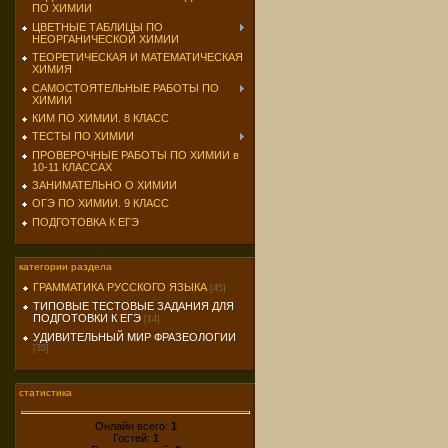
ПО ХИМИИ
ЦВЕТНЫЕ ТАБЛИЦЫ ПО
НЕОРГАНИЧЕСКОЙ ХИМИИ
ТЕОРЕТИЧЕСКАЯ И МАТЕМАТИЧЕСКАЯ
ХИМИЯ
САМОСТОЯТЕЛЬНЫЕ РАБОТЫ ПО
ХИМИИ
КИМ ПО ХИМИИ. 8 КЛАСС
ТЕСТЫ ПО ХИМИИ
ПРОВЕРОЧНЫЕ РАБОТЫ ПО ХИМИИ в
10-11 КЛАССАХ
ЗАНИМАТЕЛЬНО О ХИМИИ
ОГЭ ПО ХИМИИ. 9 КЛАСС
ПОДГОТОВКА К ЕГЭ
категории раздела
ГРАММАТИКА РУССКОГО ЯЗЫКА
[45]
ТИПОВЫЕ ТЕСТОВЫЕ ЗАДАНИЯ ДЛЯ
ПОДГОТОВКИ К ЕГЭ
[14]
УДИВИТЕЛЬНЫЙ МИР ФРАЗЕОЛОГИИ
[35]
статистика
Онлайн всего:
1
Гостей:
1