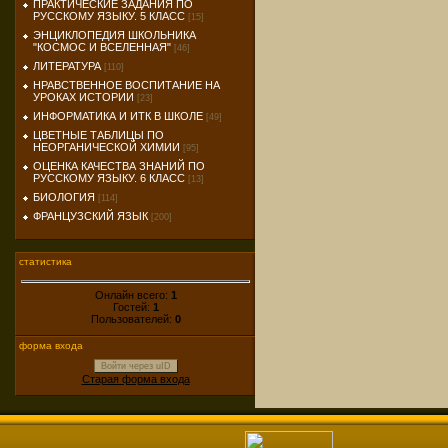
ПРАКТИЧЕСКИЕ ЗАДАНИЯ ПО
РУССКОМУ ЯЗЫКУ. 5 КЛАСС
[15]
ЭНЦИКЛОПЕДИЯ ШКОЛЬНИКА
"КОСМОС И ВСЕЛЕННАЯ"
[46]
ЛИТЕРАТУРА
[110]
НРАВСТВЕННОЕ ВОСПИТАНИЕ НА
УРОКАХ ИСТОРИИ
[23]
ИНФОРМАТИКА И ИТК В ШКОЛЕ
[49]
ЦВЕТНЫЕ ТАБЛИЦЫ ПО
НЕОРГАНИЧЕСКОЙ ХИМИИ
[95]
ОЦЕНКА КАЧЕСТВА ЗНАНИЙ ПО
РУССКОМУ ЯЗЫКУ. 6 КЛАСС
[13]
БИОЛОГИЯ
[114]
ФРАНЦУЗСКИЙ ЯЗЫК
[200]
статистика
Онлайн всего:
1
Гостей:
1
Пользователей:
0
форма входа
Войти через uID
Старая форма входа