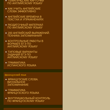
ТЕМАТИЧЕСКИЕ КАРТОЧКИ
ПО АНГЛИЙСКОМУ ЯЗЫКУ
КАК УЧИТЬ АНГЛИЙСКИЕ
СЛОВА ЭФФЕКТИВНО
АНГЛИЙСКИЕ ВРЕМЕНА В
ТЕКСТАХ И УПРАЖНЕНИЯХ
РАЗДАТОЧНЫЙ МАТЕРИАЛ
ПО АНГЛИЙСКОМУ ЯЗЫКУ
200 АНГЛИЙСКИЙ ВЫРАЖЕНИЙ.
ТЕХНИКА ЗАПОМИНАНИЯ
КОНТРОЛЬНЫЕ РАБОТЫ В
ФОРМАТЕ ЕГЭ ПО
АНГЛИЙСКОМУ ЯЗЫКУ
ТИПОВЫЕ ВАРИАНТЫ
ЗАДАНИЙ ЕГЭ ПО
АНГЛИЙСКОМУ ЯЗЫКУ
ГРАММАТИКА
ИСПАНСКОГО ЯЗЫКА
французский язык
ФРАНЦУЗСКИЕ СЛОВА.
ВИЗУАЛЬНОЕ
ЗАПОМИНАНИЕ
ГРАММАТИКА
ФРАНЦУЗСКОГО ЯЗЫКА
ВНУТРИШКОЛЬНЫЙ КОНТРОЛЬ
ПО ФРАНЦУЗСКОМУ ЯЗЫКУ