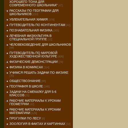
ХОРОШЕГО ТОНА ДЛЯ
СОВРЕМЕННОГО ШКОЛЬНИКА"
[47]
РАССКАЗЫ ПО ГЕОГРАФИИ ДЛЯ
ШКОЛЬНИКОВ
[210]
УВЛЕКАТЕЛЬНАЯ ХИМИЯ
[378]
ПУТЕВОДИТЕЛЬ ПО КОНТИНЕНТАМ
[42]
ПОЗНАВАТЕЛЬНАЯ ФИЗИКА
[305]
ЛЕЧЕБНАЯ ФИЗКУЛЬТУРА В
СПЕЦИАЛЬНОЙ ГРУППЕ
[12]
ЧЕЛОВЕКОВЕДЕНИЕ ДЛЯ ШКОЛЬНИКОВ
[44]
ПУТЕВОДИТЕЛЬ ПО МИРОВОЙ
ХУДОЖЕСТВЕННОЙ КУЛЬТУРЕ
[406]
ФИЗИЧЕСКИЕ ДЕМОНСТРАЦИИ
[74]
ФИЗИКА В КОМИКСАХ
[114]
УЧИМСЯ РЕШАТЬ ЗАДАЧИ ПО ФИЗИКЕ
[35]
ОБЩЕСТВОЗНАНИЕ
[65]
ГЕОГРАФИЯ В ШКОЛЕ
[140]
ЗАДАЧИ НА СМЕКАЛКУ ДЛЯ 5-6
КЛАССОВ
[11]
РАБОЧИЕ МАТЕРИАЛЫ К УРОКАМ
ГЕОМЕТРИИ
[42]
РАБОЧИЕ МАТЕРИАЛЫ К УРОКАМ
МАТЕМАТИКИ
[129]
ПРОГУЛКИ ПО ЛЕСУ
[6]
ЗООЛОГИЯ В ФАКТАХ И КАРТИНКАХ
[32]