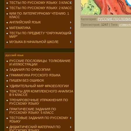
ТЕСТЫ ПО РУССКОМУ ЯЗЫКУ. 3 КЛАСС
ТЕСТЫ ПО РУССКОМУ ЯЗЫКУ. 2 КЛАСС
КИМ ПО ЛИТЕРАТУРНОМУ ЧТЕНИЮ. 1
КЛАСС
Категория
:
РУССКИЕ ПОСЛОВИ
АНГЛИЙСКИЙ ЯЗЫК
Просмотров
:
1247
|
Теги
:
этимоло
МАТЕМАТИКА
ТЕСТЫ ПО ПРЕДМЕТУ "ОКРУЖАЮЩИЙ
МИР"
МУЗЫКА В НАЧАЛЬНОЙ ШКОЛЕ
русский язык
РУССКИЕ ПОСЛОВИЦЫ: ТОЛКОВАНИЕ
И ИЛЛЮСТРАЦИИ
ЗАДАНИЯ ПО ОРФОЭПИИ
ГРАММАТИКА РУССКОГО ЯЗЫКА
ПИШЕМ БЕЗ ОШИБОК
УДИВИТЕЛЬНЫЙ МИР ФРАЗЕОЛОГИИ
ТЕКСТЫ ДЛЯ КОМПЛЕКСНОГО АНАЛИЗА
В 9 КЛАССЕ
ТРЕНИРОВОЧНЫЕ УПРАЖНЕНИЯ ПО
РУССКОМУ ЯЗЫКУ
ПРАКТИЧЕСКИЕ ЗАДАНИЯ ПО
РУССКОМУ ЯЗЫКУ. 5 КЛАСС
ТЕСТОВЫЕ ЗАДАНИЯ ПО РУССКОМУ
ЯЗЫКУ
ДИДАКТИЧЕСКИЙ МАТЕРИАЛ ПО
РУССКОМУ ЯЗЫКУ