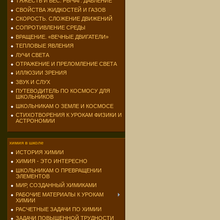
ТЯЖЕСТЬ И ВЕС. РЫЧАГ. ДАВЛЕНИЕ
СВОЙСТВА ЖИДКОСТЕЙ И ГАЗОВ
СКОРОСТЬ. СЛОЖЕНИЕ ДВИЖЕНИЙ
СОПРОТИВЛЕНИЕ СРЕДЫ
ВРАЩЕНИЕ. «ВЕЧНЫЕ ДВИГАТЕЛИ»
ТЕПЛОВЫЕ ЯВЛЕНИЯ
ЛУЧИ СВЕТА
ОТРАЖЕНИЕ И ПРЕЛОМЛЕНИЕ СВЕТА
ИЛЛЮЗИИ ЗРЕНИЯ
ЗВУК И СЛУХ
ПУТЕВОДИТЕЛЬ ПО КОСМОСУ ДЛЯ
ШКОЛЬНИКОВ
ШКОЛЬНИКАМ О ЗЕМЛЕ И КОСМОСЕ
СТИХОТВОРЕНИЯ К УРОКАМ ФИЗИКИ И
АСТРОНОМИИ
химия в школе
ИСТОРИЯ ХИМИИ
ХИМИЯ - ЭТО ИНТЕРЕСНО
ШКОЛЬНИКАМ О ПРЕВРАЩЕНИИ
ЭЛЕМЕНТОВ
МИР, СОЗДАННЫЙ ХИМИКАМИ
РАБОЧИЕ МАТЕРИАЛЫ К УРОКАМ
ХИМИИ
РАСЧЕТНЫЕ ЗАДАЧИ ПО ХИМИИ
ЗАДАЧИ ПОВЫШЕННОЙ ТРУДНОСТИ