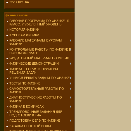
2х2 + ШУТКА
физика в школе
РАБОЧАЯ ПРОГРАММА ПО ФИЗИКЕ. 11
КЛАСС. УГЛУБЛЕННЫЙ УРОВЕНЬ
ИСТОРИЯ ФИЗИКИ
К УРОКАМ ФИЗИКИ
РАБОЧИЕ МАТЕРИАЛЫ К УРОКАМ
ФИЗИКИ
КОНТРОЛЬНЫЕ РАБОТЫ ПО ФИЗИКЕ В
НОВОМ ФОРМАТЕ
РАЗДАТОЧНЫЙ МАТЕРИАЛ ПО ФИЗИКЕ
ФИЗИЧЕСКИЕ ДЕМОНСТРАЦИИ
ФИЗИКА. ТЕОРИЯ И ПРИМЕРЫ
РЕШЕНИЯ ЗАДАЧ
УЧИМСЯ РЕШАТЬ ЗАДАЧИ ПО ФИЗИКЕ
ТЕСТЫ ПО ФИЗИКЕ
САМОСТОЯТЕЛЬНЫЕ РАБОТЫ ПО
ФИЗИКЕ
ДИАГНОСТИЧЕСКИЕ РАБОТЫ ПО
ФИЗИКЕ
ФИЗИКА В КОМИКСАХ
ТРЕНИРОВОЧНЫЕ ЗАДАНИЯ ДЛЯ
ПОДГОТОВКИ К ГИА
ПОДГОТОВКА К ЕГЭ ПО ФИЗИКЕ
ЗАГАДКИ ПРОСТОЙ ВОДЫ