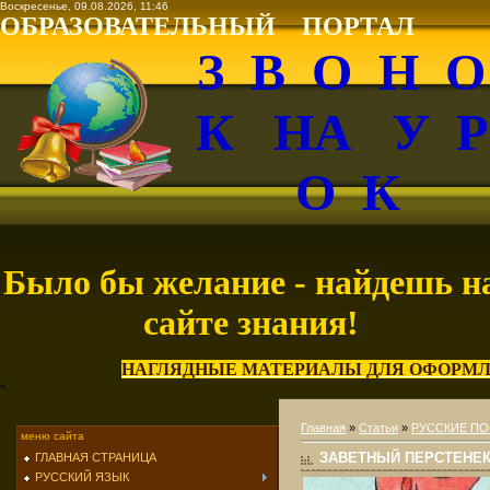
Воскресенье, 09.08.2026, 11:46
ОБРАЗОВАТЕЛЬНЫЙ ПОРТАЛ
З В О Н 
К НА У 
О К
Было бы желание - найдешь н
сайте знания!
НАГЛЯДНЫЕ МАТЕРИАЛЫ ДЛЯ ОФОРМЛ
<
Главная
»
Статьи
»
РУССКИЕ ПО
меню сайта
ЗАВЕТНЫЙ ПЕРСТЕНЕ
ГЛАВНАЯ СТРАНИЦА
РУССКИЙ ЯЗЫК