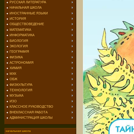
РУССКАЯ ЛИТЕРАТУРА
НАЧАЛЬНАЯ ШКОЛА
ИНОСТРАННЫЕ ЯЗЫКИ
ИСТОРИЯ
ОБЩЕСТВОВЕДЕНИЕ
МАТЕМАТИКА
ИНФОРМАТИКА
БИОЛОГИЯ
ЭКОЛОГИЯ
ГЕОГРАФИЯ
ФИЗИКА
АСТРОНОМИЯ
ХИМИЯ
МХК
ОБЖ
ФИЗКУЛЬТУРА
ТЕХНОЛОГИЯ
МУЗЫКА
ИЗО
КЛАССНОЕ РУКОВОДСТВО
ВНЕКЛАССНАЯ РАБОТА
АДМИНИСТРАЦИЯ ШКОЛЫ
начальная школа