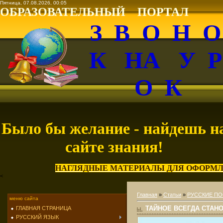
Пятница, 07.08.2026, 00:05
ОБРАЗОВАТЕЛЬНЫЙ ПОРТАЛ
З В О Н 
К НА У 
О К
Было бы желание - найдешь н
сайте знания!
НАГЛЯДНЫЕ МАТЕРИАЛЫ ДЛЯ ОФОРМЛ
<
Главная
»
Статьи
»
РУССКИЕ ПО
меню сайта
ТАЙНОЕ ВСЕГДА СТАН
ГЛАВНАЯ СТРАНИЦА
РУССКИЙ ЯЗЫК