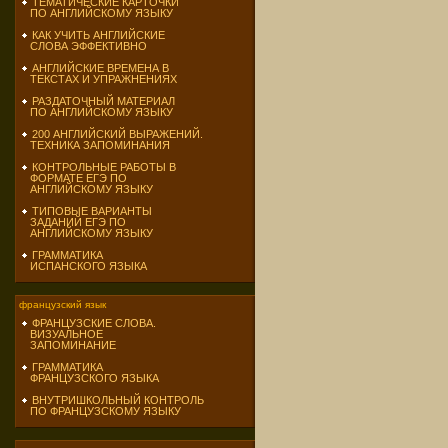
ТЕМАТИЧЕСКИЕ КАРТОЧКИ
ПО АНГЛИЙСКОМУ ЯЗЫКУ
КАК УЧИТЬ АНГЛИЙСКИЕ
СЛОВА ЭФФЕКТИВНО
АНГЛИЙСКИЕ ВРЕМЕНА В
ТЕКСТАХ И УПРАЖНЕНИЯХ
РАЗДАТОЧНЫЙ МАТЕРИАЛ
ПО АНГЛИЙСКОМУ ЯЗЫКУ
200 АНГЛИЙСКИЙ ВЫРАЖЕНИЙ.
ТЕХНИКА ЗАПОМИНАНИЯ
КОНТРОЛЬНЫЕ РАБОТЫ В
ФОРМАТЕ ЕГЭ ПО
АНГЛИЙСКОМУ ЯЗЫКУ
ТИПОВЫЕ ВАРИАНТЫ
ЗАДАНИЙ ЕГЭ ПО
АНГЛИЙСКОМУ ЯЗЫКУ
ГРАММАТИКА
ИСПАНСКОГО ЯЗЫКА
французский язык
ФРАНЦУЗСКИЕ СЛОВА.
ВИЗУАЛЬНОЕ
ЗАПОМИНАНИЕ
ГРАММАТИКА
ФРАНЦУЗСКОГО ЯЗЫКА
ВНУТРИШКОЛЬНЫЙ КОНТРОЛЬ
ПО ФРАНЦУЗСКОМУ ЯЗЫКУ