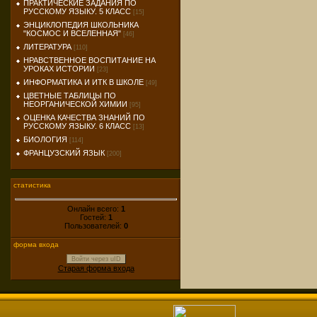
ПРАКТИЧЕСКИЕ ЗАДАНИЯ ПО
РУССКОМУ ЯЗЫКУ. 5 КЛАСС
[15]
ЭНЦИКЛОПЕДИЯ ШКОЛЬНИКА
"КОСМОС И ВСЕЛЕННАЯ"
[46]
ЛИТЕРАТУРА
[110]
НРАВСТВЕННОЕ ВОСПИТАНИЕ НА
УРОКАХ ИСТОРИИ
[23]
ИНФОРМАТИКА И ИТК В ШКОЛЕ
[49]
ЦВЕТНЫЕ ТАБЛИЦЫ ПО
НЕОРГАНИЧЕСКОЙ ХИМИИ
[95]
ОЦЕНКА КАЧЕСТВА ЗНАНИЙ ПО
РУССКОМУ ЯЗЫКУ. 6 КЛАСС
[13]
БИОЛОГИЯ
[114]
ФРАНЦУЗСКИЙ ЯЗЫК
[200]
статистика
Онлайн всего:
1
Гостей:
1
Пользователей:
0
форма входа
Войти через uID
Старая форма входа