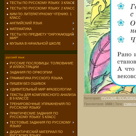
ТЕСТЫ ПО РУССКОМУ ЯЗЫКУ. 3 КЛАСС
ТЕСТЫ ПО РУССКОМУ ЯЗЫКУ. 2 КЛАСС
КИМ ПО ЛИТЕРАТУРНОМУ ЧТЕНИЮ. 1
КЛАСС
АНГЛИЙСКИЙ ЯЗЫК
МАТЕМАТИКА
ТЕСТЫ ПО ПРЕДМЕТУ "ОКРУЖАЮЩИЙ
МИР"
МУЗЫКА В НАЧАЛЬНОЙ ШКОЛЕ
русский язык
РУССКИЕ ПОСЛОВИЦЫ: ТОЛКОВАНИЕ
И ИЛЛЮСТРАЦИИ
ЗАДАНИЯ ПО ОРФОЭПИИ
ГРАММАТИКА РУССКОГО ЯЗЫКА
ПИШЕМ БЕЗ ОШИБОК
УДИВИТЕЛЬНЫЙ МИР ФРАЗЕОЛОГИИ
ТЕКСТЫ ДЛЯ КОМПЛЕКСНОГО АНАЛИЗА
Категория
:
РУССКИЕ ПОСЛОВИ
В 9 КЛАССЕ
Просмотров
:
1550
|
Теги
:
этимоло
ТРЕНИРОВОЧНЫЕ УПРАЖНЕНИЯ ПО
РУССКОМУ ЯЗЫКУ
ПРАКТИЧЕСКИЕ ЗАДАНИЯ ПО
РУССКОМУ ЯЗЫКУ. 5 КЛАСС
ТЕСТОВЫЕ ЗАДАНИЯ ПО РУССКОМУ
ЯЗЫКУ
ДИДАКТИЧЕСКИЙ МАТЕРИАЛ ПО
РУССКОМУ ЯЗЫКУ