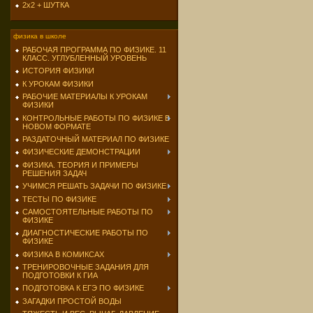
2х2 + ШУТКА
физика в школе
РАБОЧАЯ ПРОГРАММА ПО ФИЗИКЕ. 11
КЛАСС. УГЛУБЛЕННЫЙ УРОВЕНЬ
ИСТОРИЯ ФИЗИКИ
К УРОКАМ ФИЗИКИ
РАБОЧИЕ МАТЕРИАЛЫ К УРОКАМ
ФИЗИКИ
КОНТРОЛЬНЫЕ РАБОТЫ ПО ФИЗИКЕ В
НОВОМ ФОРМАТЕ
РАЗДАТОЧНЫЙ МАТЕРИАЛ ПО ФИЗИКЕ
ФИЗИЧЕСКИЕ ДЕМОНСТРАЦИИ
ФИЗИКА. ТЕОРИЯ И ПРИМЕРЫ
РЕШЕНИЯ ЗАДАЧ
УЧИМСЯ РЕШАТЬ ЗАДАЧИ ПО ФИЗИКЕ
ТЕСТЫ ПО ФИЗИКЕ
САМОСТОЯТЕЛЬНЫЕ РАБОТЫ ПО
ФИЗИКЕ
ДИАГНОСТИЧЕСКИЕ РАБОТЫ ПО
ФИЗИКЕ
ФИЗИКА В КОМИКСАХ
ТРЕНИРОВОЧНЫЕ ЗАДАНИЯ ДЛЯ
ПОДГОТОВКИ К ГИА
ПОДГОТОВКА К ЕГЭ ПО ФИЗИКЕ
ЗАГАДКИ ПРОСТОЙ ВОДЫ