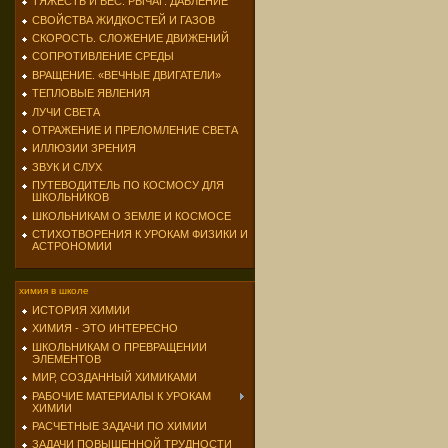
ТЯЖЕСТЬ И ВЕС. РЫЧАГ. ДАВЛЕНИЕ
СВОЙСТВА ЖИДКОСТЕЙ И ГАЗОВ
СКОРОСТЬ. СЛОЖЕНИЕ ДВИЖЕНИЙ
СОПРОТИВЛЕНИЕ СРЕДЫ
ВРАЩЕНИЕ. «ВЕЧНЫЕ ДВИГАТЕЛИ»
ТЕПЛОВЫЕ ЯВЛЕНИЯ
ЛУЧИ СВЕТА
ОТРАЖЕНИЕ И ПРЕЛОМЛЕНИЕ СВЕТА
ИЛЛЮЗИИ ЗРЕНИЯ
ЗВУК И СЛУХ
ПУТЕВОДИТЕЛЬ ПО КОСМОСУ ДЛЯ
ШКОЛЬНИКОВ
ШКОЛЬНИКАМ О ЗЕМЛЕ И КОСМОСЕ
СТИХОТВОРЕНИЯ К УРОКАМ ФИЗИКИ И
АСТРОНОМИИ
химия в школе
ИСТОРИЯ ХИМИИ
ХИМИЯ - ЭТО ИНТЕРЕСНО
ШКОЛЬНИКАМ О ПРЕВРАЩЕНИИ
ЭЛЕМЕНТОВ
МИР, СОЗДАННЫЙ ХИМИКАМИ
РАБОЧИЕ МАТЕРИАЛЫ К УРОКАМ
ХИМИИ
РАСЧЕТНЫЕ ЗАДАЧИ ПО ХИМИИ
ЗАДАЧИ ПОВЫШЕННОЙ ТРУДНОСТИ