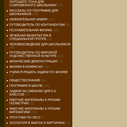
ХОРОШЕГО ТОНА ДЛЯ
СОВРЕМЕННОГО ШКОЛЬНИКА"
[47]
РАССКАЗЫ ПО ГЕОГРАФИИ ДЛЯ
ШКОЛЬНИКОВ
[210]
УВЛЕКАТЕЛЬНАЯ ХИМИЯ
[378]
ПУТЕВОДИТЕЛЬ ПО КОНТИНЕНТАМ
[42]
ПОЗНАВАТЕЛЬНАЯ ФИЗИКА
[305]
ЛЕЧЕБНАЯ ФИЗКУЛЬТУРА В
СПЕЦИАЛЬНОЙ ГРУППЕ
[12]
ЧЕЛОВЕКОВЕДЕНИЕ ДЛЯ ШКОЛЬНИКОВ
[44]
ПУТЕВОДИТЕЛЬ ПО МИРОВОЙ
ХУДОЖЕСТВЕННОЙ КУЛЬТУРЕ
[406]
ФИЗИЧЕСКИЕ ДЕМОНСТРАЦИИ
[74]
ФИЗИКА В КОМИКСАХ
[114]
УЧИМСЯ РЕШАТЬ ЗАДАЧИ ПО ФИЗИКЕ
[35]
ОБЩЕСТВОЗНАНИЕ
[65]
ГЕОГРАФИЯ В ШКОЛЕ
[140]
ЗАДАЧИ НА СМЕКАЛКУ ДЛЯ 5-6
КЛАССОВ
[11]
РАБОЧИЕ МАТЕРИАЛЫ К УРОКАМ
ГЕОМЕТРИИ
[42]
РАБОЧИЕ МАТЕРИАЛЫ К УРОКАМ
МАТЕМАТИКИ
[129]
ПРОГУЛКИ ПО ЛЕСУ
[6]
ЗООЛОГИЯ В ФАКТАХ И КАРТИНКАХ
[32]