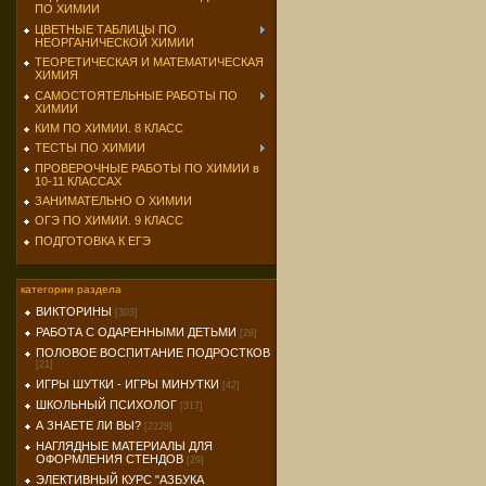
ПО ХИМИИ
ЦВЕТНЫЕ ТАБЛИЦЫ ПО
НЕОРГАНИЧЕСКОЙ ХИМИИ
ТЕОРЕТИЧЕСКАЯ И МАТЕМАТИЧЕСКАЯ
ХИМИЯ
САМОСТОЯТЕЛЬНЫЕ РАБОТЫ ПО
ХИМИИ
КИМ ПО ХИМИИ. 8 КЛАСС
ТЕСТЫ ПО ХИМИИ
ПРОВЕРОЧНЫЕ РАБОТЫ ПО ХИМИИ в
10-11 КЛАССАХ
ЗАНИМАТЕЛЬНО О ХИМИИ
ОГЭ ПО ХИМИИ. 9 КЛАСС
ПОДГОТОВКА К ЕГЭ
категории раздела
ВИКТОРИНЫ
[303]
РАБОТА С ОДАРЕННЫМИ ДЕТЬМИ
[28]
ПОЛОВОЕ ВОСПИТАНИЕ ПОДРОСТКОВ
[21]
ИГРЫ ШУТКИ - ИГРЫ МИНУТКИ
[42]
ШКОЛЬНЫЙ ПСИХОЛОГ
[317]
А ЗНАЕТЕ ЛИ ВЫ?
[2228]
НАГЛЯДНЫЕ МАТЕРИАЛЫ ДЛЯ
ОФОРМЛЕНИЯ СТЕНДОВ
[29]
ЭЛЕКТИВНЫЙ КУРС "АЗБУКА