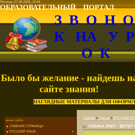
Пятница, 07.08.2026, 15:34
ОБРАЗОВАТЕЛЬНЫЙ ПОРТАЛ
З В О Н 
К НА У 
О К
Было бы желание - найдешь н
сайте знания!
НАГЛЯДНЫЕ МАТЕРИАЛЫ ДЛЯ ОФОРМЛ
<
Главная
»
Статьи
»
РУССКИЕ ПО
меню сайта
СОБАКА ЛАЕТ - ВЕТЕР
ГЛАВНАЯ СТРАНИЦА
РУССКИЙ ЯЗЫК