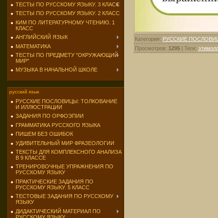
ТЕСТЫ ПО РУССКОМУ ЯЗЫКУ. 3 КЛАСС
ТЕСТЫ ПО РУССКОМУ ЯЗЫКУ. 2 КЛАСС
КИМ ПО ЛИТЕРАТУРНОМУ ЧТЕНИЮ. 1
КЛАСС
АНГЛИЙСКИЙ ЯЗЫК
Категория
:
РУССКИЕ ПОСЛОВИ
МАТЕМАТИКА
Просмотров
:
1295
|
Теги
:
этимоло
ТЕСТЫ ПО ПРЕДМЕТУ "ОКРУЖАЮЩИЙ
МИР"
МУЗЫКА В НАЧАЛЬНОЙ ШКОЛЕ
русский язык
РУССКИЕ ПОСЛОВИЦЫ: ТОЛКОВАНИЕ
И ИЛЛЮСТРАЦИИ
ЗАДАНИЯ ПО ОРФОЭПИИ
ГРАММАТИКА РУССКОГО ЯЗЫКА
ПИШЕМ БЕЗ ОШИБОК
УДИВИТЕЛЬНЫЙ МИР ФРАЗЕОЛОГИИ
ТЕКСТЫ ДЛЯ КОМПЛЕКСНОГО АНАЛИЗА
В 9 КЛАССЕ
ТРЕНИРОВОЧНЫЕ УПРАЖНЕНИЯ ПО
РУССКОМУ ЯЗЫКУ
ПРАКТИЧЕСКИЕ ЗАДАНИЯ ПО
РУССКОМУ ЯЗЫКУ. 5 КЛАСС
ТЕСТОВЫЕ ЗАДАНИЯ ПО РУССКОМУ
ЯЗЫКУ
ДИДАКТИЧЕСКИЙ МАТЕРИАЛ ПО
РУССКОМУ ЯЗЫКУ