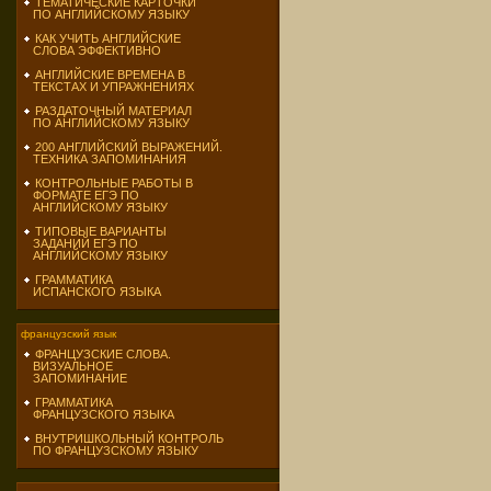
ТЕМАТИЧЕСКИЕ КАРТОЧКИ
ПО АНГЛИЙСКОМУ ЯЗЫКУ
КАК УЧИТЬ АНГЛИЙСКИЕ
СЛОВА ЭФФЕКТИВНО
АНГЛИЙСКИЕ ВРЕМЕНА В
ТЕКСТАХ И УПРАЖНЕНИЯХ
РАЗДАТОЧНЫЙ МАТЕРИАЛ
ПО АНГЛИЙСКОМУ ЯЗЫКУ
200 АНГЛИЙСКИЙ ВЫРАЖЕНИЙ.
ТЕХНИКА ЗАПОМИНАНИЯ
КОНТРОЛЬНЫЕ РАБОТЫ В
ФОРМАТЕ ЕГЭ ПО
АНГЛИЙСКОМУ ЯЗЫКУ
ТИПОВЫЕ ВАРИАНТЫ
ЗАДАНИЙ ЕГЭ ПО
АНГЛИЙСКОМУ ЯЗЫКУ
ГРАММАТИКА
ИСПАНСКОГО ЯЗЫКА
французский язык
ФРАНЦУЗСКИЕ СЛОВА.
ВИЗУАЛЬНОЕ
ЗАПОМИНАНИЕ
ГРАММАТИКА
ФРАНЦУЗСКОГО ЯЗЫКА
ВНУТРИШКОЛЬНЫЙ КОНТРОЛЬ
ПО ФРАНЦУЗСКОМУ ЯЗЫКУ