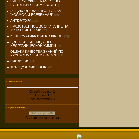
ПРАКТИЧЕСКИЕ ЗАДАНИЯ ПО
РУССКОМУ ЯЗЫКУ. 5 КЛАСС
[15]
ЭНЦИКЛОПЕДИЯ ШКОЛЬНИКА
"КОСМОС И ВСЕЛЕННАЯ"
[46]
ЛИТЕРАТУРА
[110]
НРАВСТВЕННОЕ ВОСПИТАНИЕ НА
УРОКАХ ИСТОРИИ
[23]
ИНФОРМАТИКА И ИТК В ШКОЛЕ
[49]
ЦВЕТНЫЕ ТАБЛИЦЫ ПО
НЕОРГАНИЧЕСКОЙ ХИМИИ
[95]
ОЦЕНКА КАЧЕСТВА ЗНАНИЙ ПО
РУССКОМУ ЯЗЫКУ. 6 КЛАСС
[13]
БИОЛОГИЯ
[114]
ФРАНЦУЗСКИЙ ЯЗЫК
[200]
статистика
Онлайн всего:
1
Гостей:
1
Пользователей:
0
форма входа
Войти через uID
Старая форма входа