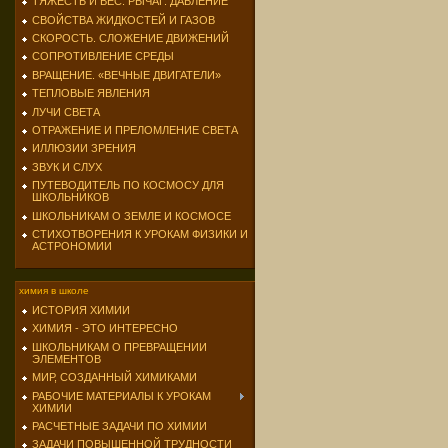
ТЯЖЕСТЬ И ВЕС. РЫЧАГ. ДАВЛЕНИЕ
СВОЙСТВА ЖИДКОСТЕЙ И ГАЗОВ
СКОРОСТЬ. СЛОЖЕНИЕ ДВИЖЕНИЙ
СОПРОТИВЛЕНИЕ СРЕДЫ
ВРАЩЕНИЕ. «ВЕЧНЫЕ ДВИГАТЕЛИ»
ТЕПЛОВЫЕ ЯВЛЕНИЯ
ЛУЧИ СВЕТА
ОТРАЖЕНИЕ И ПРЕЛОМЛЕНИЕ СВЕТА
ИЛЛЮЗИИ ЗРЕНИЯ
ЗВУК И СЛУХ
ПУТЕВОДИТЕЛЬ ПО КОСМОСУ ДЛЯ
ШКОЛЬНИКОВ
ШКОЛЬНИКАМ О ЗЕМЛЕ И КОСМОСЕ
СТИХОТВОРЕНИЯ К УРОКАМ ФИЗИКИ И
АСТРОНОМИИ
химия в школе
ИСТОРИЯ ХИМИИ
ХИМИЯ - ЭТО ИНТЕРЕСНО
ШКОЛЬНИКАМ О ПРЕВРАЩЕНИИ
ЭЛЕМЕНТОВ
МИР, СОЗДАННЫЙ ХИМИКАМИ
РАБОЧИЕ МАТЕРИАЛЫ К УРОКАМ
ХИМИИ
РАСЧЕТНЫЕ ЗАДАЧИ ПО ХИМИИ
ЗАДАЧИ ПОВЫШЕННОЙ ТРУДНОСТИ