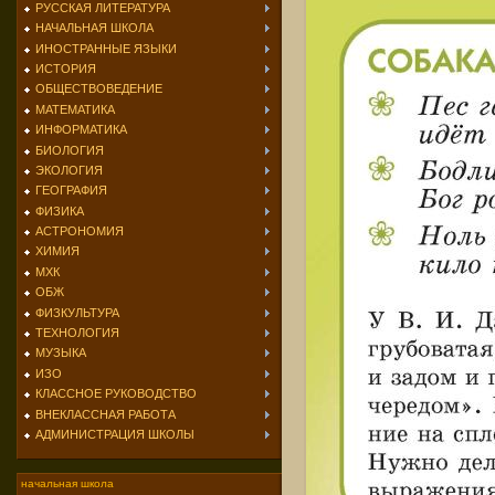
РУССКАЯ ЛИТЕРАТУРА
НАЧАЛЬНАЯ ШКОЛА
ИНОСТРАННЫЕ ЯЗЫКИ
ИСТОРИЯ
ОБЩЕСТВОВЕДЕНИЕ
МАТЕМАТИКА
ИНФОРМАТИКА
БИОЛОГИЯ
ЭКОЛОГИЯ
ГЕОГРАФИЯ
ФИЗИКА
АСТРОНОМИЯ
ХИМИЯ
МХК
ОБЖ
ФИЗКУЛЬТУРА
ТЕХНОЛОГИЯ
МУЗЫКА
ИЗО
КЛАССНОЕ РУКОВОДСТВО
ВНЕКЛАССНАЯ РАБОТА
АДМИНИСТРАЦИЯ ШКОЛЫ
начальная школа