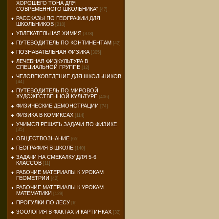
ХОРОШЕГО ТОНА ДЛЯ
СОВРЕМЕННОГО ШКОЛЬНИКА"
[47]
РАССКАЗЫ ПО ГЕОГРАФИИ ДЛЯ
ШКОЛЬНИКОВ
[210]
УВЛЕКАТЕЛЬНАЯ ХИМИЯ
[378]
ПУТЕВОДИТЕЛЬ ПО КОНТИНЕНТАМ
[42]
ПОЗНАВАТЕЛЬНАЯ ФИЗИКА
[305]
ЛЕЧЕБНАЯ ФИЗКУЛЬТУРА В
СПЕЦИАЛЬНОЙ ГРУППЕ
[12]
ЧЕЛОВЕКОВЕДЕНИЕ ДЛЯ ШКОЛЬНИКОВ
[44]
ПУТЕВОДИТЕЛЬ ПО МИРОВОЙ
ХУДОЖЕСТВЕННОЙ КУЛЬТУРЕ
[406]
ФИЗИЧЕСКИЕ ДЕМОНСТРАЦИИ
[74]
ФИЗИКА В КОМИКСАХ
[114]
УЧИМСЯ РЕШАТЬ ЗАДАЧИ ПО ФИЗИКЕ
[35]
ОБЩЕСТВОЗНАНИЕ
[65]
ГЕОГРАФИЯ В ШКОЛЕ
[140]
ЗАДАЧИ НА СМЕКАЛКУ ДЛЯ 5-6
КЛАССОВ
[11]
РАБОЧИЕ МАТЕРИАЛЫ К УРОКАМ
ГЕОМЕТРИИ
[42]
РАБОЧИЕ МАТЕРИАЛЫ К УРОКАМ
МАТЕМАТИКИ
[129]
ПРОГУЛКИ ПО ЛЕСУ
[6]
ЗООЛОГИЯ В ФАКТАХ И КАРТИНКАХ
[32]