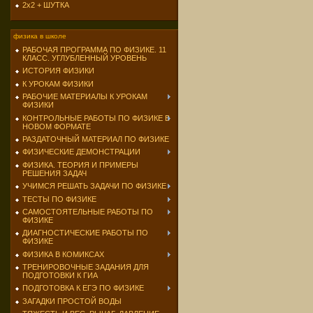
2х2 + ШУТКА
физика в школе
РАБОЧАЯ ПРОГРАММА ПО ФИЗИКЕ. 11
КЛАСС. УГЛУБЛЕННЫЙ УРОВЕНЬ
ИСТОРИЯ ФИЗИКИ
К УРОКАМ ФИЗИКИ
РАБОЧИЕ МАТЕРИАЛЫ К УРОКАМ
ФИЗИКИ
КОНТРОЛЬНЫЕ РАБОТЫ ПО ФИЗИКЕ В
НОВОМ ФОРМАТЕ
РАЗДАТОЧНЫЙ МАТЕРИАЛ ПО ФИЗИКЕ
ФИЗИЧЕСКИЕ ДЕМОНСТРАЦИИ
ФИЗИКА. ТЕОРИЯ И ПРИМЕРЫ
РЕШЕНИЯ ЗАДАЧ
УЧИМСЯ РЕШАТЬ ЗАДАЧИ ПО ФИЗИКЕ
ТЕСТЫ ПО ФИЗИКЕ
САМОСТОЯТЕЛЬНЫЕ РАБОТЫ ПО
ФИЗИКЕ
ДИАГНОСТИЧЕСКИЕ РАБОТЫ ПО
ФИЗИКЕ
ФИЗИКА В КОМИКСАХ
ТРЕНИРОВОЧНЫЕ ЗАДАНИЯ ДЛЯ
ПОДГОТОВКИ К ГИА
ПОДГОТОВКА К ЕГЭ ПО ФИЗИКЕ
ЗАГАДКИ ПРОСТОЙ ВОДЫ