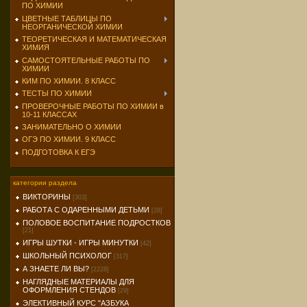
ПО ХИМИИ
ЦВЕТНЫЕ ТАБЛИЦЫ ПО
НЕОРГАНИЧЕСКОЙ ХИМИИ
ТЕОРЕТИЧЕСКАЯ И МАТЕМАТИЧЕСКАЯ
ХИМИЯ
САМОСТОЯТЕЛЬНЫЕ РАБОТЫ ПО
ХИМИИ
КИМ ПО ХИМИИ. 8 КЛАСС
ТЕСТЫ ПО ХИМИИ
ПРОВЕРОЧНЫЕ РАБОТЫ ПО ХИМИИ в
10-11 КЛАССАХ
ЗАНИМАТЕЛЬНО О ХИМИИ
ОГЭ ПО ХИМИИ. 9 КЛАСС
ПОДГОТОВКА К ЕГЭ
категории раздела
ВИКТОРИНЫ
[303]
РАБОТА С ОДАРЕННЫМИ ДЕТЬМИ
[28]
ПОЛОВОЕ ВОСПИТАНИЕ ПОДРОСТКОВ
[21]
ИГРЫ ШУТКИ - ИГРЫ МИНУТКИ
[42]
ШКОЛЬНЫЙ ПСИХОЛОГ
[317]
А ЗНАЕТЕ ЛИ ВЫ?
[2228]
НАГЛЯДНЫЕ МАТЕРИАЛЫ ДЛЯ
ОФОРМЛЕНИЯ СТЕНДОВ
[29]
ЭЛЕКТИВНЫЙ КУРС "АЗБУКА