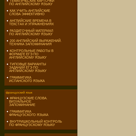
ТЕМАТИЧЕСКИЕ КАРТОЧКИ
ПО АНГЛИЙСКОМУ ЯЗЫКУ
КАК УЧИТЬ АНГЛИЙСКИЕ
СЛОВА ЭФФЕКТИВНО
АНГЛИЙСКИЕ ВРЕМЕНА В
ТЕКСТАХ И УПРАЖНЕНИЯХ
РАЗДАТОЧНЫЙ МАТЕРИАЛ
ПО АНГЛИЙСКОМУ ЯЗЫКУ
200 АНГЛИЙСКИЙ ВЫРАЖЕНИЙ.
ТЕХНИКА ЗАПОМИНАНИЯ
КОНТРОЛЬНЫЕ РАБОТЫ В
ФОРМАТЕ ЕГЭ ПО
АНГЛИЙСКОМУ ЯЗЫКУ
ТИПОВЫЕ ВАРИАНТЫ
ЗАДАНИЙ ЕГЭ ПО
АНГЛИЙСКОМУ ЯЗЫКУ
ГРАММАТИКА
ИСПАНСКОГО ЯЗЫКА
французский язык
ФРАНЦУЗСКИЕ СЛОВА.
ВИЗУАЛЬНОЕ
ЗАПОМИНАНИЕ
ГРАММАТИКА
ФРАНЦУЗСКОГО ЯЗЫКА
ВНУТРИШКОЛЬНЫЙ КОНТРОЛЬ
ПО ФРАНЦУЗСКОМУ ЯЗЫКУ