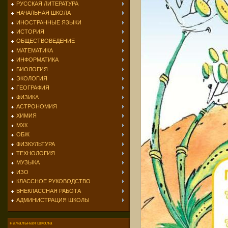
РУССКАЯ ЛИТЕРАТУРА
НАЧАЛЬНАЯ ШКОЛА
ИНОСТРАННЫЕ ЯЗЫКИ
ИСТОРИЯ
ОБЩЕСТВОВЕДЕНИЕ
МАТЕМАТИКА
ИНФОРМАТИКА
БИОЛОГИЯ
ЭКОЛОГИЯ
ГЕОГРАФИЯ
ФИЗИКА
АСТРОНОМИЯ
ХИМИЯ
МХК
ОБЖ
ФИЗКУЛЬТУРА
ТЕХНОЛОГИЯ
МУЗЫКА
ИЗО
КЛАССНОЕ РУКОВОДСТВО
ВНЕКЛАССНАЯ РАБОТА
АДМИНИСТРАЦИЯ ШКОЛЫ
начальная школа