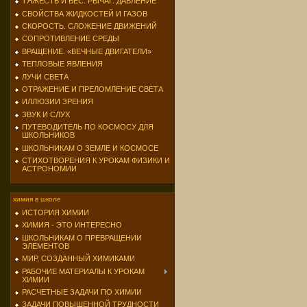
ТЯЖЕСТЬ И ВЕС. РЫЧАГ. ДАВЛЕНИЕ
СВОЙСТВА ЖИДКОСТЕЙ И ГАЗОВ
СКОРОСТЬ. СЛОЖЕНИЕ ДВИЖЕНИЙ
СОПРОТИВЛЕНИЕ СРЕДЫ
ВРАЩЕНИЕ. «ВЕЧНЫЕ ДВИГАТЕЛИ»
ТЕПЛОВЫЕ ЯВЛЕНИЯ
ЛУЧИ СВЕТА
ОТРАЖЕНИЕ И ПРЕЛОМЛЕНИЕ СВЕТА
ИЛЛЮЗИИ ЗРЕНИЯ
ЗВУК И СЛУХ
ПУТЕВОДИТЕЛЬ ПО КОСМОСУ ДЛЯ
ШКОЛЬНИКОВ
ШКОЛЬНИКАМ О ЗЕМЛЕ И КОСМОСЕ
СТИХОТВОРЕНИЯ К УРОКАМ ФИЗИКИ И
АСТРОНОМИИ
химия в школе
ИСТОРИЯ ХИМИИ
ХИМИЯ - ЭТО ИНТЕРЕСНО
ШКОЛЬНИКАМ О ПРЕВРАЩЕНИИ
ЭЛЕМЕНТОВ
МИР, СОЗДАННЫЙ ХИМИКАМИ
РАБОЧИЕ МАТЕРИАЛЫ К УРОКАМ
ХИМИИ
РАСЧЕТНЫЕ ЗАДАЧИ ПО ХИМИИ
ЗАДАЧИ ПОВЫШЕННОЙ ТРУДНОСТИ