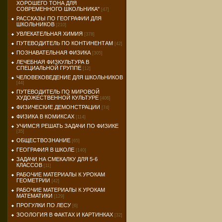
ХОРОШЕГО ТОНА ДЛЯ
СОВРЕМЕННОГО ШКОЛЬНИКА"
[47]
РАССКАЗЫ ПО ГЕОГРАФИИ ДЛЯ
ШКОЛЬНИКОВ
[210]
УВЛЕКАТЕЛЬНАЯ ХИМИЯ
[378]
ПУТЕВОДИТЕЛЬ ПО КОНТИНЕНТАМ
[42]
ПОЗНАВАТЕЛЬНАЯ ФИЗИКА
[305]
ЛЕЧЕБНАЯ ФИЗКУЛЬТУРА В
СПЕЦИАЛЬНОЙ ГРУППЕ
[12]
ЧЕЛОВЕКОВЕДЕНИЕ ДЛЯ ШКОЛЬНИКОВ
[44]
ПУТЕВОДИТЕЛЬ ПО МИРОВОЙ
ХУДОЖЕСТВЕННОЙ КУЛЬТУРЕ
[406]
ФИЗИЧЕСКИЕ ДЕМОНСТРАЦИИ
[74]
ФИЗИКА В КОМИКСАХ
[114]
УЧИМСЯ РЕШАТЬ ЗАДАЧИ ПО ФИЗИКЕ
[35]
ОБЩЕСТВОЗНАНИЕ
[65]
ГЕОГРАФИЯ В ШКОЛЕ
[140]
ЗАДАЧИ НА СМЕКАЛКУ ДЛЯ 5-6
КЛАССОВ
[11]
РАБОЧИЕ МАТЕРИАЛЫ К УРОКАМ
ГЕОМЕТРИИ
[42]
РАБОЧИЕ МАТЕРИАЛЫ К УРОКАМ
МАТЕМАТИКИ
[129]
ПРОГУЛКИ ПО ЛЕСУ
[6]
ЗООЛОГИЯ В ФАКТАХ И КАРТИНКАХ
[32]