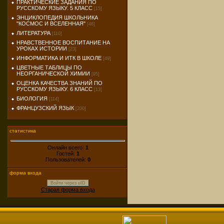
ПРАКТИЧЕСКИЕ ЗАДАНИЯ ПО
РУССКОМУ ЯЗЫКУ. 5 КЛАСС
[15]
ЭНЦИКЛОПЕДИЯ ШКОЛЬНИКА
"КОСМОС И ВСЕЛЕННАЯ"
[46]
ЛИТЕРАТУРА
[110]
НРАВСТВЕННОЕ ВОСПИТАНИЕ НА
УРОКАХ ИСТОРИИ
[23]
ИНФОРМАТИКА И ИТК В ШКОЛЕ
[49]
ЦВЕТНЫЕ ТАБЛИЦЫ ПО
НЕОРГАНИЧЕСКОЙ ХИМИИ
[95]
ОЦЕНКА КАЧЕСТВА ЗНАНИЙ ПО
РУССКОМУ ЯЗЫКУ. 6 КЛАСС
[13]
БИОЛОГИЯ
[114]
ФРАНЦУЗСКИЙ ЯЗЫК
[200]
статистика
Онлайн всего:
1
Гостей:
1
Пользователей:
0
форма входа
Войти через uID
Старая форма входа