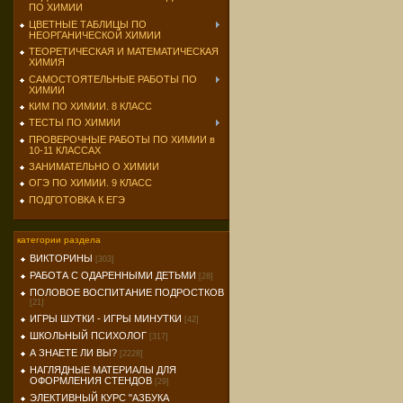
ПО ХИМИИ
ЦВЕТНЫЕ ТАБЛИЦЫ ПО
НЕОРГАНИЧЕСКОЙ ХИМИИ
ТЕОРЕТИЧЕСКАЯ И МАТЕМАТИЧЕСКАЯ
ХИМИЯ
САМОСТОЯТЕЛЬНЫЕ РАБОТЫ ПО
ХИМИИ
КИМ ПО ХИМИИ. 8 КЛАСС
ТЕСТЫ ПО ХИМИИ
ПРОВЕРОЧНЫЕ РАБОТЫ ПО ХИМИИ в
10-11 КЛАССАХ
ЗАНИМАТЕЛЬНО О ХИМИИ
ОГЭ ПО ХИМИИ. 9 КЛАСС
ПОДГОТОВКА К ЕГЭ
категории раздела
ВИКТОРИНЫ
[303]
РАБОТА С ОДАРЕННЫМИ ДЕТЬМИ
[28]
ПОЛОВОЕ ВОСПИТАНИЕ ПОДРОСТКОВ
[21]
ИГРЫ ШУТКИ - ИГРЫ МИНУТКИ
[42]
ШКОЛЬНЫЙ ПСИХОЛОГ
[317]
А ЗНАЕТЕ ЛИ ВЫ?
[2228]
НАГЛЯДНЫЕ МАТЕРИАЛЫ ДЛЯ
ОФОРМЛЕНИЯ СТЕНДОВ
[29]
ЭЛЕКТИВНЫЙ КУРС "АЗБУКА