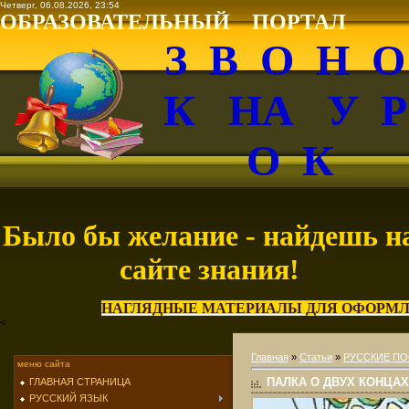
Четверг, 06.08.2026, 23:54
ОБРАЗОВАТЕЛЬНЫЙ ПОРТАЛ
З В О Н 
К НА У 
О К
Было бы желание - найдешь н
сайте знания!
НАГЛЯДНЫЕ МАТЕРИАЛЫ ДЛЯ ОФОРМЛ
<
Главная
»
Статьи
»
РУССКИЕ ПО
меню сайта
ПАЛКА О ДВУХ КОНЦАХ
ГЛАВНАЯ СТРАНИЦА
РУССКИЙ ЯЗЫК