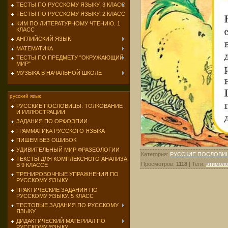
ТЕСТЫ ПО РУССКОМУ ЯЗЫКУ. 3 КЛАСС
ТЕСТЫ ПО РУССКОМУ ЯЗЫКУ. 2 КЛАСС
КИМ ПО ЛИТЕРАТУРНОМУ ЧТЕНИЮ. 1
КЛАСС
АНГЛИЙСКИЙ ЯЗЫК
МАТЕМАТИКА
ТЕСТЫ ПО ПРЕДМЕТУ "ОКРУЖАЮЩИЙ
МИР"
МУЗЫКА В НАЧАЛЬНОЙ ШКОЛЕ
русский язык
РУССКИЕ ПОСЛОВИЦЫ: ТОЛКОВАНИЕ
И ИЛЛЮСТРАЦИИ
ЗАДАНИЯ ПО ОРФОЭПИИ
ГРАММАТИКА РУССКОГО ЯЗЫКА
ПИШЕМ БЕЗ ОШИБОК
УДИВИТЕЛЬНЫЙ МИР ФРАЗЕОЛОГИИ
Категория
:
РУССКИЕ ПОСЛОВИ
ТЕКСТЫ ДЛЯ КОМПЛЕКСНОГО АНАЛИЗА
Просмотров
:
1118
|
Теги
:
этимоло
В 9 КЛАССЕ
ТРЕНИРОВОЧНЫЕ УПРАЖНЕНИЯ ПО
РУССКОМУ ЯЗЫКУ
ПРАКТИЧЕСКИЕ ЗАДАНИЯ ПО
РУССКОМУ ЯЗЫКУ. 5 КЛАСС
ТЕСТОВЫЕ ЗАДАНИЯ ПО РУССКОМУ
ЯЗЫКУ
ДИДАКТИЧЕСКИЙ МАТЕРИАЛ ПО
РУССКОМУ ЯЗЫКУ