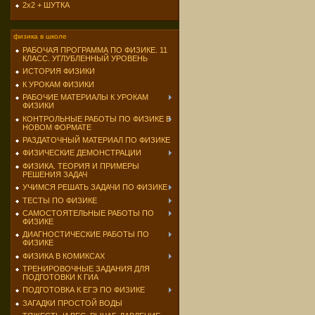
2х2 + ШУТКА
физика в школе
РАБОЧАЯ ПРОГРАММА ПО ФИЗИКЕ. 11
КЛАСС. УГЛУБЛЕННЫЙ УРОВЕНЬ
ИСТОРИЯ ФИЗИКИ
К УРОКАМ ФИЗИКИ
РАБОЧИЕ МАТЕРИАЛЫ К УРОКАМ
ФИЗИКИ
КОНТРОЛЬНЫЕ РАБОТЫ ПО ФИЗИКЕ В
НОВОМ ФОРМАТЕ
РАЗДАТОЧНЫЙ МАТЕРИАЛ ПО ФИЗИКЕ
ФИЗИЧЕСКИЕ ДЕМОНСТРАЦИИ
ФИЗИКА. ТЕОРИЯ И ПРИМЕРЫ
РЕШЕНИЯ ЗАДАЧ
УЧИМСЯ РЕШАТЬ ЗАДАЧИ ПО ФИЗИКЕ
ТЕСТЫ ПО ФИЗИКЕ
САМОСТОЯТЕЛЬНЫЕ РАБОТЫ ПО
ФИЗИКЕ
ДИАГНОСТИЧЕСКИЕ РАБОТЫ ПО
ФИЗИКЕ
ФИЗИКА В КОМИКСАХ
ТРЕНИРОВОЧНЫЕ ЗАДАНИЯ ДЛЯ
ПОДГОТОВКИ К ГИА
ПОДГОТОВКА К ЕГЭ ПО ФИЗИКЕ
ЗАГАДКИ ПРОСТОЙ ВОДЫ