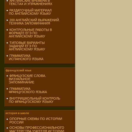
АНГЛИЙСКИЕ ВРЕМЕНА В
ТЕКСТАХ И УПРАЖНЕНИЯХ
РАЗДАТОЧНЫЙ МАТЕРИАЛ
ПО АНГЛИЙСКОМУ ЯЗЫКУ
200 АНГЛИЙСКИЙ ВЫРАЖЕНИЙ.
ТЕХНИКА ЗАПОМИНАНИЯ
КОНТРОЛЬНЫЕ РАБОТЫ В
ФОРМАТЕ ЕГЭ ПО
АНГЛИЙСКОМУ ЯЗЫКУ
ТИПОВЫЕ ВАРИАНТЫ
ЗАДАНИЙ ЕГЭ ПО
АНГЛИЙСКОМУ ЯЗЫКУ
ГРАММАТИКА
ИСПАНСКОГО ЯЗЫКА
французский язык
ФРАНЦУЗСКИЕ СЛОВА.
ВИЗУАЛЬНОЕ
ЗАПОМИНАНИЕ
ГРАММАТИКА
ФРАНЦУЗСКОГО ЯЗЫКА
ВНУТРИШКОЛЬНЫЙ КОНТРОЛЬ
ПО ФРАНЦУЗСКОМУ ЯЗЫКУ
история в школе
ОПОРНЫЕ СХЕМЫ ПО ИСТОРИИ
РОССИИ
ОСНОВЫ ПРОФЕССИОНАЛЬНОГО
МАСТЕРСТВА УЧИТЕЛЯ ИСТОРИИ