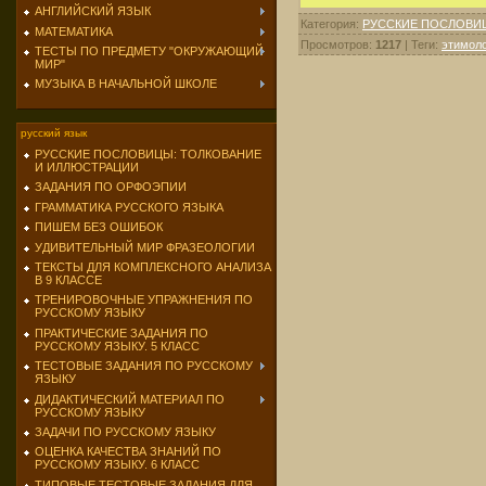
АНГЛИЙСКИЙ ЯЗЫК
Категория
:
РУССКИЕ ПОСЛОВИ
МАТЕМАТИКА
Просмотров
:
1217
|
Теги
:
этимоло
ТЕСТЫ ПО ПРЕДМЕТУ "ОКРУЖАЮЩИЙ
МИР"
МУЗЫКА В НАЧАЛЬНОЙ ШКОЛЕ
русский язык
РУССКИЕ ПОСЛОВИЦЫ: ТОЛКОВАНИЕ
И ИЛЛЮСТРАЦИИ
ЗАДАНИЯ ПО ОРФОЭПИИ
ГРАММАТИКА РУССКОГО ЯЗЫКА
ПИШЕМ БЕЗ ОШИБОК
УДИВИТЕЛЬНЫЙ МИР ФРАЗЕОЛОГИИ
ТЕКСТЫ ДЛЯ КОМПЛЕКСНОГО АНАЛИЗА
В 9 КЛАССЕ
ТРЕНИРОВОЧНЫЕ УПРАЖНЕНИЯ ПО
РУССКОМУ ЯЗЫКУ
ПРАКТИЧЕСКИЕ ЗАДАНИЯ ПО
РУССКОМУ ЯЗЫКУ. 5 КЛАСС
ТЕСТОВЫЕ ЗАДАНИЯ ПО РУССКОМУ
ЯЗЫКУ
ДИДАКТИЧЕСКИЙ МАТЕРИАЛ ПО
РУССКОМУ ЯЗЫКУ
ЗАДАЧИ ПО РУССКОМУ ЯЗЫКУ
ОЦЕНКА КАЧЕСТВА ЗНАНИЙ ПО
РУССКОМУ ЯЗЫКУ. 6 КЛАСС
ТИПОВЫЕ ТЕСТОВЫЕ ЗАДАНИЯ ДЛЯ