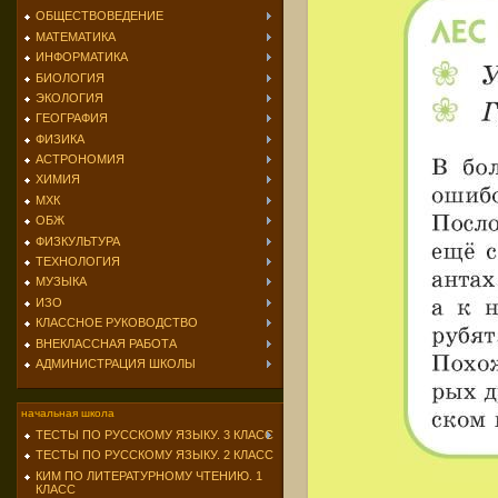
ОБЩЕСТВОВЕДЕНИЕ
МАТЕМАТИКА
ИНФОРМАТИКА
БИОЛОГИЯ
ЭКОЛОГИЯ
ГЕОГРАФИЯ
ФИЗИКА
АСТРОНОМИЯ
ХИМИЯ
МХК
ОБЖ
ФИЗКУЛЬТУРА
ТЕХНОЛОГИЯ
МУЗЫКА
ИЗО
КЛАССНОЕ РУКОВОДСТВО
ВНЕКЛАССНАЯ РАБОТА
АДМИНИСТРАЦИЯ ШКОЛЫ
начальная школа
ТЕСТЫ ПО РУССКОМУ ЯЗЫКУ. 3 КЛАСС
ТЕСТЫ ПО РУССКОМУ ЯЗЫКУ. 2 КЛАСС
КИМ ПО ЛИТЕРАТУРНОМУ ЧТЕНИЮ. 1
КЛАСС