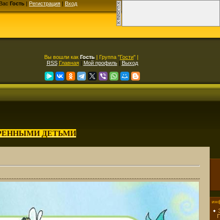
Вас
Гость
|
Регистрация
|
Вход
Вы вошли как
Гость
| Группа "
Гости
" |
RSS
Главная
|
Мой профиль
|
Выход
АРЕННЫМИ ДЕТЬМИ
инф
П