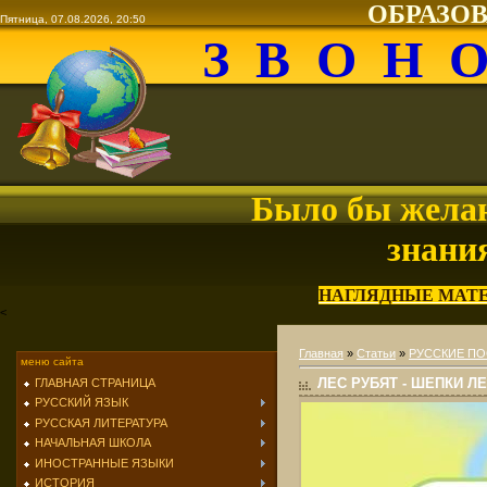
ОБРАЗО
Пятница, 07.08.2026, 20:50
З В О Н 
Было бы желан
знани
НАГЛЯДНЫЕ МАТ
<
Главная
»
Статьи
»
РУССКИЕ ПО
меню сайта
ЛЕС РУБЯТ - ШЕПКИ Л
ГЛАВНАЯ СТРАНИЦА
РУССКИЙ ЯЗЫК
РУССКАЯ ЛИТЕРАТУРА
НАЧАЛЬНАЯ ШКОЛА
ИНОСТРАННЫЕ ЯЗЫКИ
ИСТОРИЯ