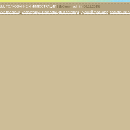
ЦЫ: ТОЛКОВАНИЕ И ИЛЛЮСТРАЦИИ
|
Добавил
:
admin
(06.11.2015)
гия пословиц
,
иллюстрации к пословицам и поговорк
,
Русский фольклор
,
толкование п