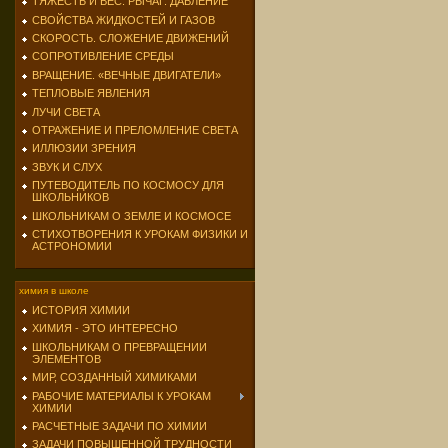
ТЯЖЕСТЬ И ВЕС. РЫЧАГ. ДАВЛЕНИЕ
СВОЙСТВА ЖИДКОСТЕЙ И ГАЗОВ
СКОРОСТЬ. СЛОЖЕНИЕ ДВИЖЕНИЙ
СОПРОТИВЛЕНИЕ СРЕДЫ
ВРАЩЕНИЕ. «ВЕЧНЫЕ ДВИГАТЕЛИ»
ТЕПЛОВЫЕ ЯВЛЕНИЯ
ЛУЧИ СВЕТА
ОТРАЖЕНИЕ И ПРЕЛОМЛЕНИЕ СВЕТА
ИЛЛЮЗИИ ЗРЕНИЯ
ЗВУК И СЛУХ
ПУТЕВОДИТЕЛЬ ПО КОСМОСУ ДЛЯ
ШКОЛЬНИКОВ
ШКОЛЬНИКАМ О ЗЕМЛЕ И КОСМОСЕ
СТИХОТВОРЕНИЯ К УРОКАМ ФИЗИКИ И
АСТРОНОМИИ
химия в школе
ИСТОРИЯ ХИМИИ
ХИМИЯ - ЭТО ИНТЕРЕСНО
ШКОЛЬНИКАМ О ПРЕВРАЩЕНИИ
ЭЛЕМЕНТОВ
МИР, СОЗДАННЫЙ ХИМИКАМИ
РАБОЧИЕ МАТЕРИАЛЫ К УРОКАМ
ХИМИИ
РАСЧЕТНЫЕ ЗАДАЧИ ПО ХИМИИ
ЗАДАЧИ ПОВЫШЕННОЙ ТРУДНОСТИ