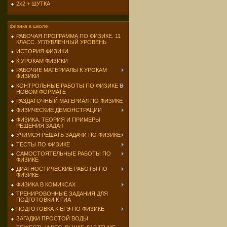
2х2 + ШУТКА
физика в школе
РАБОЧАЯ ПРОГРАММА ПО ФИЗИКЕ. 11
КЛАСС. УГЛУБЛЕННЫЙ УРОВЕНЬ
ИСТОРИЯ ФИЗИКИ
К УРОКАМ ФИЗИКИ
РАБОЧИЕ МАТЕРИАЛЫ К УРОКАМ
ФИЗИКИ
КОНТРОЛЬНЫЕ РАБОТЫ ПО ФИЗИКЕ В
НОВОМ ФОРМАТЕ
РАЗДАТОЧНЫЙ МАТЕРИАЛ ПО ФИЗИКЕ
ФИЗИЧЕСКИЕ ДЕМОНСТРАЦИИ
ФИЗИКА. ТЕОРИЯ И ПРИМЕРЫ
РЕШЕНИЯ ЗАДАЧ
УЧИМСЯ РЕШАТЬ ЗАДАЧИ ПО ФИЗИКЕ
ТЕСТЫ ПО ФИЗИКЕ
САМОСТОЯТЕЛЬНЫЕ РАБОТЫ ПО
ФИЗИКЕ
ДИАГНОСТИЧЕСКИЕ РАБОТЫ ПО
ФИЗИКЕ
ФИЗИКА В КОМИКСАХ
ТРЕНИРОВОЧНЫЕ ЗАДАНИЯ ДЛЯ
ПОДГОТОВКИ К ГИА
ПОДГОТОВКА К ЕГЭ ПО ФИЗИКЕ
ЗАГАДКИ ПРОСТОЙ ВОДЫ