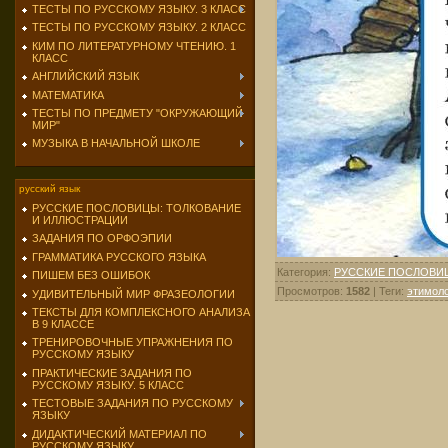
ТЕСТЫ ПО РУССКОМУ ЯЗЫКУ. 3 КЛАСС
ТЕСТЫ ПО РУССКОМУ ЯЗЫКУ. 2 КЛАСС
КИМ ПО ЛИТЕРАТУРНОМУ ЧТЕНИЮ. 1
КЛАСС
АНГЛИЙСКИЙ ЯЗЫК
МАТЕМАТИКА
ТЕСТЫ ПО ПРЕДМЕТУ "ОКРУЖАЮЩИЙ
МИР"
МУЗЫКА В НАЧАЛЬНОЙ ШКОЛЕ
русский язык
РУССКИЕ ПОСЛОВИЦЫ: ТОЛКОВАНИЕ
И ИЛЛЮСТРАЦИИ
ЗАДАНИЯ ПО ОРФОЭПИИ
ГРАММАТИКА РУССКОГО ЯЗЫКА
Категория
:
РУССКИЕ ПОСЛОВИ
ПИШЕМ БЕЗ ОШИБОК
Просмотров
:
1582
|
Теги
:
этимоло
УДИВИТЕЛЬНЫЙ МИР ФРАЗЕОЛОГИИ
ТЕКСТЫ ДЛЯ КОМПЛЕКСНОГО АНАЛИЗА
В 9 КЛАССЕ
ТРЕНИРОВОЧНЫЕ УПРАЖНЕНИЯ ПО
РУССКОМУ ЯЗЫКУ
ПРАКТИЧЕСКИЕ ЗАДАНИЯ ПО
РУССКОМУ ЯЗЫКУ. 5 КЛАСС
ТЕСТОВЫЕ ЗАДАНИЯ ПО РУССКОМУ
ЯЗЫКУ
ДИДАКТИЧЕСКИЙ МАТЕРИАЛ ПО
РУССКОМУ ЯЗЫКУ