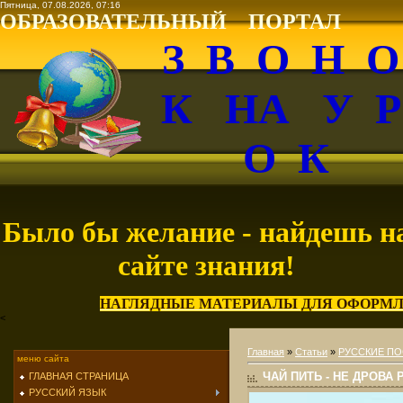
Пятница, 07.08.2026, 07:16
ОБРАЗОВАТЕЛЬНЫЙ ПОРТАЛ
З В О Н 
К НА У 
О К
Было бы желание - найдешь н
сайте знания!
НАГЛЯДНЫЕ МАТЕРИАЛЫ ДЛЯ ОФОРМЛ
<
Главная
»
Статьи
»
РУССКИЕ ПО
меню сайта
ЧАЙ ПИТЬ - НЕ ДРОВА 
ГЛАВНАЯ СТРАНИЦА
РУССКИЙ ЯЗЫК