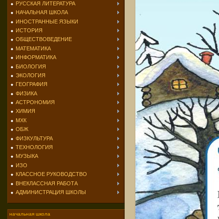
РУССКАЯ ЛИТЕРАТУРА
НАЧАЛЬНАЯ ШКОЛА
ИНОСТРАННЫЕ ЯЗЫКИ
ИСТОРИЯ
ОБЩЕСТВОВЕДЕНИЕ
МАТЕМАТИКА
ИНФОРМАТИКА
БИОЛОГИЯ
ЭКОЛОГИЯ
ГЕОГРАФИЯ
ФИЗИКА
АСТРОНОМИЯ
ХИМИЯ
МХК
ОБЖ
ФИЗКУЛЬТУРА
ТЕХНОЛОГИЯ
МУЗЫКА
ИЗО
КЛАССНОЕ РУКОВОДСТВО
ВНЕКЛАССНАЯ РАБОТА
АДМИНИСТРАЦИЯ ШКОЛЫ
начальная школа