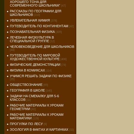
ХОРОШЕГО ТОНА ДЛЯ
СОВРЕМЕННОГО ШКОЛЬНИКА"
[47]
РАССКАЗЫ ПО ГЕОГРАФИИ ДЛЯ
ШКОЛЬНИКОВ
[210]
УВЛЕКАТЕЛЬНАЯ ХИМИЯ
[378]
ПУТЕВОДИТЕЛЬ ПО КОНТИНЕНТАМ
[42]
ПОЗНАВАТЕЛЬНАЯ ФИЗИКА
[305]
ЛЕЧЕБНАЯ ФИЗКУЛЬТУРА В
СПЕЦИАЛЬНОЙ ГРУППЕ
[12]
ЧЕЛОВЕКОВЕДЕНИЕ ДЛЯ ШКОЛЬНИКОВ
[44]
ПУТЕВОДИТЕЛЬ ПО МИРОВОЙ
ХУДОЖЕСТВЕННОЙ КУЛЬТУРЕ
[406]
ФИЗИЧЕСКИЕ ДЕМОНСТРАЦИИ
[74]
ФИЗИКА В КОМИКСАХ
[114]
УЧИМСЯ РЕШАТЬ ЗАДАЧИ ПО ФИЗИКЕ
[35]
ОБЩЕСТВОЗНАНИЕ
[65]
ГЕОГРАФИЯ В ШКОЛЕ
[140]
ЗАДАЧИ НА СМЕКАЛКУ ДЛЯ 5-6
КЛАССОВ
[11]
РАБОЧИЕ МАТЕРИАЛЫ К УРОКАМ
ГЕОМЕТРИИ
[42]
РАБОЧИЕ МАТЕРИАЛЫ К УРОКАМ
МАТЕМАТИКИ
[129]
ПРОГУЛКИ ПО ЛЕСУ
[6]
ЗООЛОГИЯ В ФАКТАХ И КАРТИНКАХ
[32]