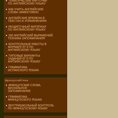
ТЕМАТИЧЕСКИЕ КАРТОЧКИ
ПО АНГЛИЙСКОМУ ЯЗЫКУ
КАК УЧИТЬ АНГЛИЙСКИЕ
СЛОВА ЭФФЕКТИВНО
АНГЛИЙСКИЕ ВРЕМЕНА В
ТЕКСТАХ И УПРАЖНЕНИЯХ
РАЗДАТОЧНЫЙ МАТЕРИАЛ
ПО АНГЛИЙСКОМУ ЯЗЫКУ
200 АНГЛИЙСКИЙ ВЫРАЖЕНИЙ.
ТЕХНИКА ЗАПОМИНАНИЯ
КОНТРОЛЬНЫЕ РАБОТЫ В
ФОРМАТЕ ЕГЭ ПО
АНГЛИЙСКОМУ ЯЗЫКУ
ТИПОВЫЕ ВАРИАНТЫ
ЗАДАНИЙ ЕГЭ ПО
АНГЛИЙСКОМУ ЯЗЫКУ
ГРАММАТИКА
ИСПАНСКОГО ЯЗЫКА
французский язык
ФРАНЦУЗСКИЕ СЛОВА.
ВИЗУАЛЬНОЕ
ЗАПОМИНАНИЕ
ГРАММАТИКА
ФРАНЦУЗСКОГО ЯЗЫКА
ВНУТРИШКОЛЬНЫЙ КОНТРОЛЬ
ПО ФРАНЦУЗСКОМУ ЯЗЫКУ