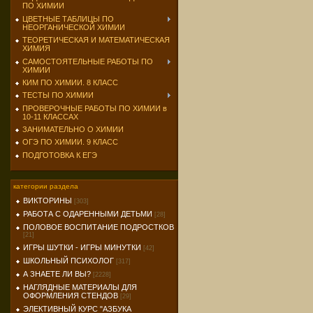
ПО ХИМИИ
ЦВЕТНЫЕ ТАБЛИЦЫ ПО
НЕОРГАНИЧЕСКОЙ ХИМИИ
ТЕОРЕТИЧЕСКАЯ И МАТЕМАТИЧЕСКАЯ
ХИМИЯ
САМОСТОЯТЕЛЬНЫЕ РАБОТЫ ПО
ХИМИИ
КИМ ПО ХИМИИ. 8 КЛАСС
ТЕСТЫ ПО ХИМИИ
ПРОВЕРОЧНЫЕ РАБОТЫ ПО ХИМИИ в
10-11 КЛАССАХ
ЗАНИМАТЕЛЬНО О ХИМИИ
ОГЭ ПО ХИМИИ. 9 КЛАСС
ПОДГОТОВКА К ЕГЭ
категории раздела
ВИКТОРИНЫ
[303]
РАБОТА С ОДАРЕННЫМИ ДЕТЬМИ
[28]
ПОЛОВОЕ ВОСПИТАНИЕ ПОДРОСТКОВ
[21]
ИГРЫ ШУТКИ - ИГРЫ МИНУТКИ
[42]
ШКОЛЬНЫЙ ПСИХОЛОГ
[317]
А ЗНАЕТЕ ЛИ ВЫ?
[2228]
НАГЛЯДНЫЕ МАТЕРИАЛЫ ДЛЯ
ОФОРМЛЕНИЯ СТЕНДОВ
[29]
ЭЛЕКТИВНЫЙ КУРС "АЗБУКА