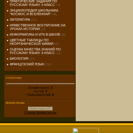
ПРАКТИЧЕСКИЕ ЗАДАНИЯ ПО
РУССКОМУ ЯЗЫКУ. 5 КЛАСС
[15]
ЭНЦИКЛОПЕДИЯ ШКОЛЬНИКА
"КОСМОС И ВСЕЛЕННАЯ"
[46]
ЛИТЕРАТУРА
[110]
НРАВСТВЕННОЕ ВОСПИТАНИЕ НА
УРОКАХ ИСТОРИИ
[23]
ИНФОРМАТИКА И ИТК В ШКОЛЕ
[49]
ЦВЕТНЫЕ ТАБЛИЦЫ ПО
НЕОРГАНИЧЕСКОЙ ХИМИИ
[95]
ОЦЕНКА КАЧЕСТВА ЗНАНИЙ ПО
РУССКОМУ ЯЗЫКУ. 6 КЛАСС
[13]
БИОЛОГИЯ
[114]
ФРАНЦУЗСКИЙ ЯЗЫК
[200]
статистика
Онлайн всего:
2
Гостей:
2
Пользователей:
0
форма входа
Войти через uID
Старая форма входа