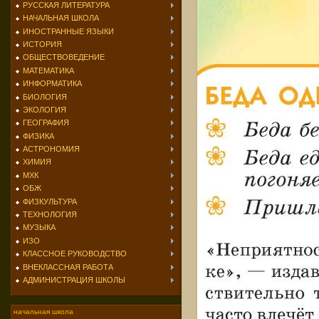
РУССКАЯ ЛИТЕРАТУРА
НАЧАЛЬНАЯ ШКОЛА
ИНОСТРАННЫЕ ЯЗЫКИ
ИСТОРИЯ
ОБЩЕСТВОВЕДЕНИЕ
МАТЕМАТИКА
ИНФОРМАТИКА
БИОЛОГИЯ
ЭКОЛОГИЯ
ГЕОГРАФИЯ
ФИЗИКА
АСТРОНОМИЯ
ХИМИЯ
МХК
ОБЖ
ФИЗКУЛЬТУРА
ТЕХНОЛОГИЯ
МУЗЫКА
ИЗО
КЛАССНОЕ РУКОВОДСТВО
ВНЕКЛАССНАЯ РАБОТА
АДМИНИСТРАЦИЯ ШКОЛЫ
начальная школа