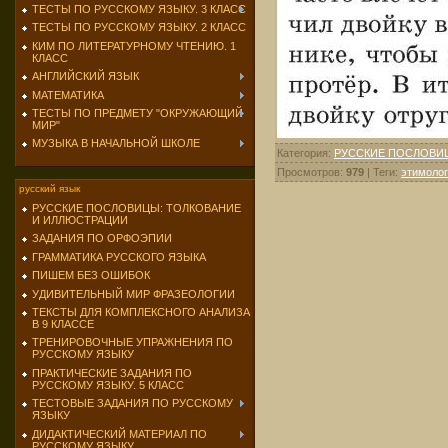
ТЕСТЫ ПО РУССКОМУ ЯЗЫКУ. 3 КЛАСС
ТЕСТЫ ПО РУССКОМУ ЯЗЫКУ. 2 КЛАСС
КИМ ПО ЛИТЕРАТУРНОМУ ЧТЕНИЮ. 1
КЛАСС
АНГЛИЙСКИЙ ЯЗЫК
МАТЕМАТИКА
ТЕСТЫ ПО ПРЕДМЕТУ "ОКРУЖАЮЩИЙ
МИР"
МУЗЫКА В НАЧАЛЬНОЙ ШКОЛЕ
Категория
:
РУССКИЕ ПОСЛОВИ
Просмотров
:
979
|
Теги
:
этимолог
русский язык
РУССКИЕ ПОСЛОВИЦЫ: ТОЛКОВАНИЕ
И ИЛЛЮСТРАЦИИ
ЗАДАНИЯ ПО ОРФОЭПИИ
ГРАММАТИКА РУССКОГО ЯЗЫКА
ПИШЕМ БЕЗ ОШИБОК
УДИВИТЕЛЬНЫЙ МИР ФРАЗЕОЛОГИИ
ТЕКСТЫ ДЛЯ КОМПЛЕКСНОГО АНАЛИЗА
В 9 КЛАССЕ
ТРЕНИРОВОЧНЫЕ УПРАЖНЕНИЯ ПО
РУССКОМУ ЯЗЫКУ
ПРАКТИЧЕСКИЕ ЗАДАНИЯ ПО
РУССКОМУ ЯЗЫКУ. 5 КЛАСС
ТЕСТОВЫЕ ЗАДАНИЯ ПО РУССКОМУ
ЯЗЫКУ
ДИДАКТИЧЕСКИЙ МАТЕРИАЛ ПО
РУССКОМУ ЯЗЫКУ