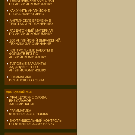
ТЕМАТИЧЕСКИЕ КАРТОЧКИ
ПО АНГЛИЙСКОМУ ЯЗЫКУ
КАК УЧИТЬ АНГЛИЙСКИЕ
СЛОВА ЭФФЕКТИВНО
АНГЛИЙСКИЕ ВРЕМЕНА В
ТЕКСТАХ И УПРАЖНЕНИЯХ
РАЗДАТОЧНЫЙ МАТЕРИАЛ
ПО АНГЛИЙСКОМУ ЯЗЫКУ
200 АНГЛИЙСКИЙ ВЫРАЖЕНИЙ.
ТЕХНИКА ЗАПОМИНАНИЯ
КОНТРОЛЬНЫЕ РАБОТЫ В
ФОРМАТЕ ЕГЭ ПО
АНГЛИЙСКОМУ ЯЗЫКУ
ТИПОВЫЕ ВАРИАНТЫ
ЗАДАНИЙ ЕГЭ ПО
АНГЛИЙСКОМУ ЯЗЫКУ
ГРАММАТИКА
ИСПАНСКОГО ЯЗЫКА
французский язык
ФРАНЦУЗСКИЕ СЛОВА.
ВИЗУАЛЬНОЕ
ЗАПОМИНАНИЕ
ГРАММАТИКА
ФРАНЦУЗСКОГО ЯЗЫКА
ВНУТРИШКОЛЬНЫЙ КОНТРОЛЬ
ПО ФРАНЦУЗСКОМУ ЯЗЫКУ