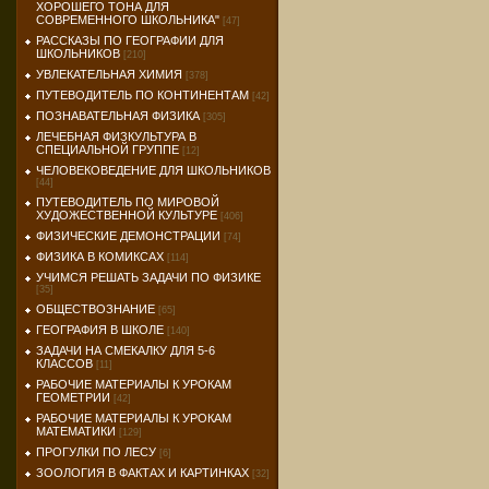
ХОРОШЕГО ТОНА ДЛЯ
СОВРЕМЕННОГО ШКОЛЬНИКА"
[47]
РАССКАЗЫ ПО ГЕОГРАФИИ ДЛЯ
ШКОЛЬНИКОВ
[210]
УВЛЕКАТЕЛЬНАЯ ХИМИЯ
[378]
ПУТЕВОДИТЕЛЬ ПО КОНТИНЕНТАМ
[42]
ПОЗНАВАТЕЛЬНАЯ ФИЗИКА
[305]
ЛЕЧЕБНАЯ ФИЗКУЛЬТУРА В
СПЕЦИАЛЬНОЙ ГРУППЕ
[12]
ЧЕЛОВЕКОВЕДЕНИЕ ДЛЯ ШКОЛЬНИКОВ
[44]
ПУТЕВОДИТЕЛЬ ПО МИРОВОЙ
ХУДОЖЕСТВЕННОЙ КУЛЬТУРЕ
[406]
ФИЗИЧЕСКИЕ ДЕМОНСТРАЦИИ
[74]
ФИЗИКА В КОМИКСАХ
[114]
УЧИМСЯ РЕШАТЬ ЗАДАЧИ ПО ФИЗИКЕ
[35]
ОБЩЕСТВОЗНАНИЕ
[65]
ГЕОГРАФИЯ В ШКОЛЕ
[140]
ЗАДАЧИ НА СМЕКАЛКУ ДЛЯ 5-6
КЛАССОВ
[11]
РАБОЧИЕ МАТЕРИАЛЫ К УРОКАМ
ГЕОМЕТРИИ
[42]
РАБОЧИЕ МАТЕРИАЛЫ К УРОКАМ
МАТЕМАТИКИ
[129]
ПРОГУЛКИ ПО ЛЕСУ
[6]
ЗООЛОГИЯ В ФАКТАХ И КАРТИНКАХ
[32]