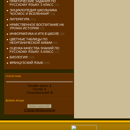
ПРАКТИЧЕСКИЕ ЗАДАНИЯ ПО
РУССКОМУ ЯЗЫКУ. 5 КЛАСС
[15]
ЭНЦИКЛОПЕДИЯ ШКОЛЬНИКА
"КОСМОС И ВСЕЛЕННАЯ"
[46]
ЛИТЕРАТУРА
[110]
НРАВСТВЕННОЕ ВОСПИТАНИЕ НА
УРОКАХ ИСТОРИИ
[23]
ИНФОРМАТИКА И ИТК В ШКОЛЕ
[49]
ЦВЕТНЫЕ ТАБЛИЦЫ ПО
НЕОРГАНИЧЕСКОЙ ХИМИИ
[95]
ОЦЕНКА КАЧЕСТВА ЗНАНИЙ ПО
РУССКОМУ ЯЗЫКУ. 6 КЛАСС
[13]
БИОЛОГИЯ
[114]
ФРАНЦУЗСКИЙ ЯЗЫК
[200]
статистика
Онлайн всего:
1
Гостей:
1
Пользователей:
0
форма входа
Войти через uID
Старая форма входа