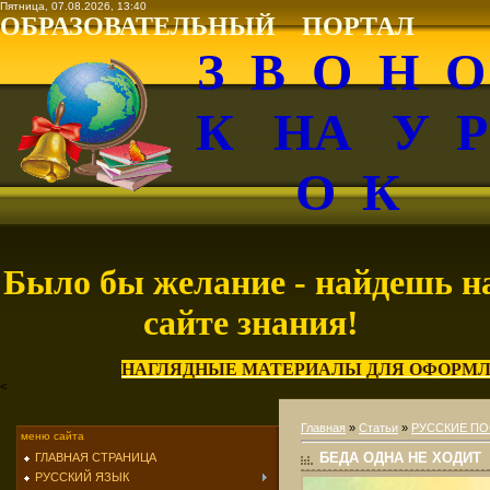
Пятница, 07.08.2026, 13:40
ОБРАЗОВАТЕЛЬНЫЙ ПОРТАЛ
З В О Н 
К НА У 
О К
Было бы желание - найдешь н
сайте знания!
НАГЛЯДНЫЕ МАТЕРИАЛЫ ДЛЯ ОФОРМЛ
<
Главная
»
Статьи
»
РУССКИЕ ПО
меню сайта
БЕДА ОДНА НЕ ХОДИТ
ГЛАВНАЯ СТРАНИЦА
РУССКИЙ ЯЗЫК