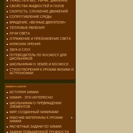
ТЯЖЕСТЬ И ВЕС. РЫЧАГ. ДАВЛЕНИЕ
СВОЙСТВА ЖИДКОСТЕЙ И ГАЗОВ
СКОРОСТЬ. СЛОЖЕНИЕ ДВИЖЕНИЙ
СОПРОТИВЛЕНИЕ СРЕДЫ
ВРАЩЕНИЕ. «ВЕЧНЫЕ ДВИГАТЕЛИ»
ТЕПЛОВЫЕ ЯВЛЕНИЯ
ЛУЧИ СВЕТА
ОТРАЖЕНИЕ И ПРЕЛОМЛЕНИЕ СВЕТА
ИЛЛЮЗИИ ЗРЕНИЯ
ЗВУК И СЛУХ
ПУТЕВОДИТЕЛЬ ПО КОСМОСУ ДЛЯ
ШКОЛЬНИКОВ
ШКОЛЬНИКАМ О ЗЕМЛЕ И КОСМОСЕ
СТИХОТВОРЕНИЯ К УРОКАМ ФИЗИКИ И
АСТРОНОМИИ
химия в школе
ИСТОРИЯ ХИМИИ
ХИМИЯ - ЭТО ИНТЕРЕСНО
ШКОЛЬНИКАМ О ПРЕВРАЩЕНИИ
ЭЛЕМЕНТОВ
МИР, СОЗДАННЫЙ ХИМИКАМИ
РАБОЧИЕ МАТЕРИАЛЫ К УРОКАМ
ХИМИИ
РАСЧЕТНЫЕ ЗАДАЧИ ПО ХИМИИ
ЗАДАЧИ ПОВЫШЕННОЙ ТРУДНОСТИ