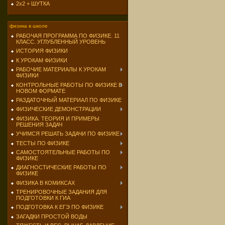
2х2 + ШУТКА
физика в школе
РАБОЧАЯ ПРОГРАММА ПО ФИЗИКЕ. 11
КЛАСС. УГЛУБЛЕННЫЙ УРОВЕНЬ
ИСТОРИЯ ФИЗИКИ
К УРОКАМ ФИЗИКИ
РАБОЧИЕ МАТЕРИАЛЫ К УРОКАМ
ФИЗИКИ
КОНТРОЛЬНЫЕ РАБОТЫ ПО ФИЗИКЕ В
НОВОМ ФОРМАТЕ
РАЗДАТОЧНЫЙ МАТЕРИАЛ ПО ФИЗИКЕ
ФИЗИЧЕСКИЕ ДЕМОНСТРАЦИИ
ФИЗИКА. ТЕОРИЯ И ПРИМЕРЫ
РЕШЕНИЯ ЗАДАЧ
УЧИМСЯ РЕШАТЬ ЗАДАЧИ ПО ФИЗИКЕ
ТЕСТЫ ПО ФИЗИКЕ
САМОСТОЯТЕЛЬНЫЕ РАБОТЫ ПО
ФИЗИКЕ
ДИАГНОСТИЧЕСКИЕ РАБОТЫ ПО
ФИЗИКЕ
ФИЗИКА В КОМИКСАХ
ТРЕНИРОВОЧНЫЕ ЗАДАНИЯ ДЛЯ
ПОДГОТОВКИ К ГИА
ПОДГОТОВКА К ЕГЭ ПО ФИЗИКЕ
ЗАГАДКИ ПРОСТОЙ ВОДЫ