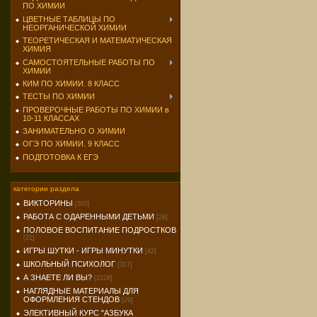
ПО ХИМИИ
ЦВЕТНЫЕ ТАБЛИЦЫ ПО
НЕОРГАНИЧЕСКОЙ ХИМИИ
ТЕОРЕТИЧЕСКАЯ И МАТЕМАТИЧЕСКАЯ
ХИМИЯ
САМОСТОЯТЕЛЬНЫЕ РАБОТЫ ПО
ХИМИИ
КИМ ПО ХИМИИ. 8 КЛАСС
ТЕСТЫ ПО ХИМИИ
ПРОВЕРОЧНЫЕ РАБОТЫ ПО ХИМИИ в
10-11 КЛАССАХ
ЗАНИМАТЕЛЬНО О ХИМИИ
ОГЭ ПО ХИМИИ. 9 КЛАСС
ПОДГОТОВКА К ЕГЭ
категории раздела
ВИКТОРИНЫ
[303]
РАБОТА С ОДАРЕННЫМИ ДЕТЬМИ
[28]
ПОЛОВОЕ ВОСПИТАНИЕ ПОДРОСТКОВ
[21]
ИГРЫ ШУТКИ - ИГРЫ МИНУТКИ
[42]
ШКОЛЬНЫЙ ПСИХОЛОГ
[317]
А ЗНАЕТЕ ЛИ ВЫ?
[2228]
НАГЛЯДНЫЕ МАТЕРИАЛЫ ДЛЯ
ОФОРМЛЕНИЯ СТЕНДОВ
[29]
ЭЛЕКТИВНЫЙ КУРС "АЗБУКА