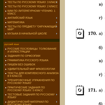
ТЕСТЫ ПО РУССКОМУ ЯЗЫКУ. 3 КЛАСС
ТЕСТЫ ПО РУССКОМУ ЯЗЫКУ. 2 КЛАСС
КИМ ПО ЛИТЕРАТУРНОМУ ЧТЕНИЮ. 1
КЛАСС
АНГЛИЙСКИЙ ЯЗЫК
МАТЕМАТИКА
ТЕСТЫ ПО ПРЕДМЕТУ "ОКРУЖАЮЩИЙ
МИР"
МУЗЫКА В НАЧАЛЬНОЙ ШКОЛЕ
русский язык
РУССКИЕ ПОСЛОВИЦЫ: ТОЛКОВАНИЕ
И ИЛЛЮСТРАЦИИ
ЗАДАНИЯ ПО ОРФОЭПИИ
ГРАММАТИКА РУССКОГО ЯЗЫКА
ПИШЕМ БЕЗ ОШИБОК
УДИВИТЕЛЬНЫЙ МИР ФРАЗЕОЛОГИИ
ТЕКСТЫ ДЛЯ КОМПЛЕКСНОГО АНАЛИЗА
В 9 КЛАССЕ
ТРЕНИРОВОЧНЫЕ УПРАЖНЕНИЯ ПО
РУССКОМУ ЯЗЫКУ
ПРАКТИЧЕСКИЕ ЗАДАНИЯ ПО
РУССКОМУ ЯЗЫКУ. 5 КЛАСС
ТЕСТОВЫЕ ЗАДАНИЯ ПО РУССКОМУ
ЯЗЫКУ
ДИДАКТИЧЕСКИЙ МАТЕРИАЛ ПО
РУССКОМУ ЯЗЫКУ