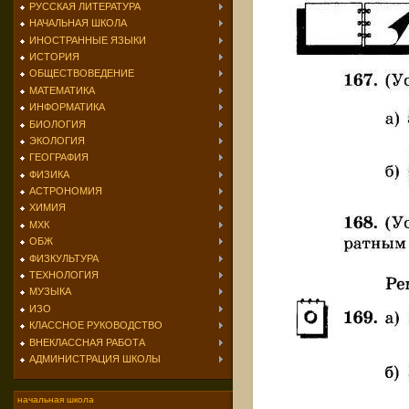
РУССКАЯ ЛИТЕРАТУРА
НАЧАЛЬНАЯ ШКОЛА
ИНОСТРАННЫЕ ЯЗЫКИ
ИСТОРИЯ
ОБЩЕСТВОВЕДЕНИЕ
МАТЕМАТИКА
ИНФОРМАТИКА
БИОЛОГИЯ
ЭКОЛОГИЯ
ГЕОГРАФИЯ
ФИЗИКА
АСТРОНОМИЯ
ХИМИЯ
МХК
ОБЖ
ФИЗКУЛЬТУРА
ТЕХНОЛОГИЯ
МУЗЫКА
ИЗО
КЛАССНОЕ РУКОВОДСТВО
ВНЕКЛАССНАЯ РАБОТА
АДМИНИСТРАЦИЯ ШКОЛЫ
начальная школа