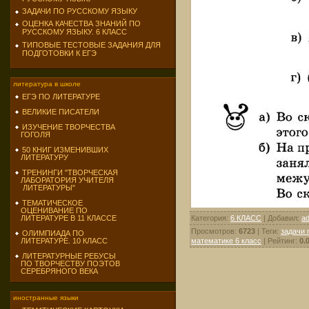
ЗАДАЧИ ПО РУССКОМУ ЯЗЫКУ
ОЦЕНКА КАЧЕСТВА ЗНАНИЙ ПО
РУССКОМУ ЯЗЫКУ. 6 КЛАСС
ТИПОВЫЕ ТЕСТОВЫЕ ЗАДАНИЯ ДЛЯ
ПОДГОТОВКИ К ЕГЭ
литература в школе
ЕГЭ ПО ЛИТЕРАТУРЕ
ВЕЛИКИЕ ПИСАТЕЛИ
ИЗУЧЕНИЕ ТВОРЧЕСТВА
ГОГОЛЯ
50 КНИГ ИЗМЕНИВШИХ
ЛИТЕРАТУРУ
ТРЕНИНГИ "ТВОРЧЕСКАЯ
ЛАБОРАТОРИЯ УЧИТЕЛЯ
ЛИТЕРАТУРЫ"
ТЕМАТИЧЕСКОЕ
ОЦЕНИВАНИЕ ПО
Категория
:
6 КЛАСС
|
Добавил
:
a
ЛИТЕРАТУРЕ В 11 КЛАССЕ
Просмотров
:
6723
|
Теги
:
задачи 
ОЛИМПИАДА ПО
математике 6 класс
|
Рейтинг
:
0.
ЛИТЕРАТУРЕ. 10 КЛАСС
ЛИТЕРАТУРНЫЕ РЕБУСЫ
ПО ТВОРЧЕСТВУ ПОЭТОВ
СЕРЕБРЯНОГО ВЕКА
иностранные языки