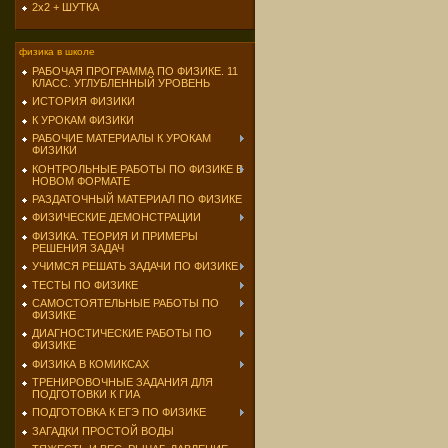
2х2 + ШУТКА
физика в школе
РАБОЧАЯ ПРОГРАММА ПО ФИЗИКЕ. 11
КЛАСС. УГЛУБЛЕННЫЙ УРОВЕНЬ
ИСТОРИЯ ФИЗИКИ
К УРОКАМ ФИЗИКИ
РАБОЧИЕ МАТЕРИАЛЫ К УРОКАМ
ФИЗИКИ
КОНТРОЛЬНЫЕ РАБОТЫ ПО ФИЗИКЕ В
НОВОМ ФОРМАТЕ
РАЗДАТОЧНЫЙ МАТЕРИАЛ ПО ФИЗИКЕ
ФИЗИЧЕСКИЕ ДЕМОНСТРАЦИИ
ФИЗИКА. ТЕОРИЯ И ПРИМЕРЫ
РЕШЕНИЯ ЗАДАЧ
УЧИМСЯ РЕШАТЬ ЗАДАЧИ ПО ФИЗИКЕ
ТЕСТЫ ПО ФИЗИКЕ
САМОСТОЯТЕЛЬНЫЕ РАБОТЫ ПО
ФИЗИКЕ
ДИАГНОСТИЧЕСКИЕ РАБОТЫ ПО
ФИЗИКЕ
ФИЗИКА В КОМИКСАХ
ТРЕНИРОВОЧНЫЕ ЗАДАНИЯ ДЛЯ
ПОДГОТОВКИ К ГИА
ПОДГОТОВКА К ЕГЭ ПО ФИЗИКЕ
ЗАГАДКИ ПРОСТОЙ ВОДЫ