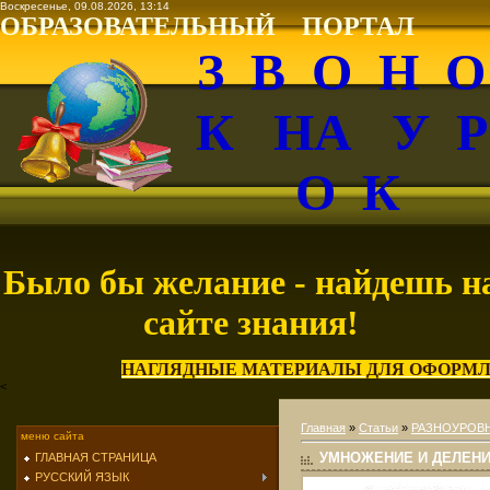
Воскресенье, 09.08.2026, 13:14
ОБРАЗОВАТЕЛЬНЫЙ ПОРТАЛ
З В О Н 
К НА У 
О К
Было бы желание - найдешь н
сайте знания!
НАГЛЯДНЫЕ МАТЕРИАЛЫ ДЛЯ ОФОРМЛ
<
Главная
»
Статьи
»
РАЗНОУРОВН
меню сайта
УМНОЖЕНИЕ И ДЕЛЕН
ГЛАВНАЯ СТРАНИЦА
РУССКИЙ ЯЗЫК