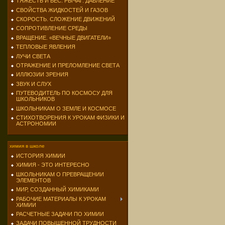
ТЯЖЕСТЬ И ВЕС. РЫЧАГ. ДАВЛЕНИЕ
СВОЙСТВА ЖИДКОСТЕЙ И ГАЗОВ
СКОРОСТЬ. СЛОЖЕНИЕ ДВИЖЕНИЙ
СОПРОТИВЛЕНИЕ СРЕДЫ
ВРАЩЕНИЕ. «ВЕЧНЫЕ ДВИГАТЕЛИ»
ТЕПЛОВЫЕ ЯВЛЕНИЯ
ЛУЧИ СВЕТА
ОТРАЖЕНИЕ И ПРЕЛОМЛЕНИЕ СВЕТА
ИЛЛЮЗИИ ЗРЕНИЯ
ЗВУК И СЛУХ
ПУТЕВОДИТЕЛЬ ПО КОСМОСУ ДЛЯ
ШКОЛЬНИКОВ
ШКОЛЬНИКАМ О ЗЕМЛЕ И КОСМОСЕ
СТИХОТВОРЕНИЯ К УРОКАМ ФИЗИКИ И
АСТРОНОМИИ
химия в школе
ИСТОРИЯ ХИМИИ
ХИМИЯ - ЭТО ИНТЕРЕСНО
ШКОЛЬНИКАМ О ПРЕВРАЩЕНИИ
ЭЛЕМЕНТОВ
МИР, СОЗДАННЫЙ ХИМИКАМИ
РАБОЧИЕ МАТЕРИАЛЫ К УРОКАМ
ХИМИИ
РАСЧЕТНЫЕ ЗАДАЧИ ПО ХИМИИ
ЗАДАЧИ ПОВЫШЕННОЙ ТРУДНОСТИ