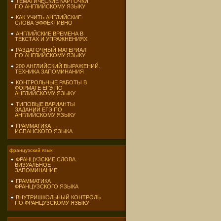
ТЕМАТИЧЕСКИЕ КАРТОЧКИ
ПО АНГЛИЙСКОМУ ЯЗЫКУ
КАК УЧИТЬ АНГЛИЙСКИЕ
СЛОВА ЭФФЕКТИВНО
АНГЛИЙСКИЕ ВРЕМЕНА В
ТЕКСТАХ И УПРАЖНЕНИЯХ
РАЗДАТОЧНЫЙ МАТЕРИАЛ
ПО АНГЛИЙСКОМУ ЯЗЫКУ
200 АНГЛИЙСКИЙ ВЫРАЖЕНИЙ.
ТЕХНИКА ЗАПОМИНАНИЯ
КОНТРОЛЬНЫЕ РАБОТЫ В
ФОРМАТЕ ЕГЭ ПО
АНГЛИЙСКОМУ ЯЗЫКУ
ТИПОВЫЕ ВАРИАНТЫ
ЗАДАНИЙ ЕГЭ ПО
АНГЛИЙСКОМУ ЯЗЫКУ
ГРАММАТИКА
ИСПАНСКОГО ЯЗЫКА
французский язык
ФРАНЦУЗСКИЕ СЛОВА.
ВИЗУАЛЬНОЕ
ЗАПОМИНАНИЕ
ГРАММАТИКА
ФРАНЦУЗСКОГО ЯЗЫКА
ВНУТРИШКОЛЬНЫЙ КОНТРОЛЬ
ПО ФРАНЦУЗСКОМУ ЯЗЫКУ