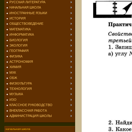
РУССКАЯ ЛИТЕРАТУРА
НАЧАЛЬНАЯ ШКОЛА
ИНОСТРАННЫЕ ЯЗЫКИ
ИСТОРИЯ
ОБЩЕСТВОВЕДЕНИЕ
МАТЕМАТИКА
ИНФОРМАТИКА
БИОЛОГИЯ
ЭКОЛОГИЯ
ГЕОГРАФИЯ
ФИЗИКА
АСТРОНОМИЯ
ХИМИЯ
МХК
ОБЖ
ФИЗКУЛЬТУРА
ТЕХНОЛОГИЯ
МУЗЫКА
ИЗО
КЛАССНОЕ РУКОВОДСТВО
ВНЕКЛАССНАЯ РАБОТА
АДМИНИСТРАЦИЯ ШКОЛЫ
начальная школа