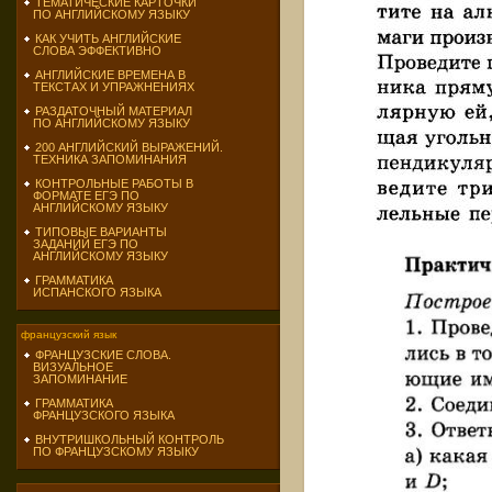
ТЕМАТИЧЕСКИЕ КАРТОЧКИ
ПО АНГЛИЙСКОМУ ЯЗЫКУ
КАК УЧИТЬ АНГЛИЙСКИЕ
СЛОВА ЭФФЕКТИВНО
АНГЛИЙСКИЕ ВРЕМЕНА В
ТЕКСТАХ И УПРАЖНЕНИЯХ
РАЗДАТОЧНЫЙ МАТЕРИАЛ
ПО АНГЛИЙСКОМУ ЯЗЫКУ
200 АНГЛИЙСКИЙ ВЫРАЖЕНИЙ.
ТЕХНИКА ЗАПОМИНАНИЯ
КОНТРОЛЬНЫЕ РАБОТЫ В
ФОРМАТЕ ЕГЭ ПО
АНГЛИЙСКОМУ ЯЗЫКУ
ТИПОВЫЕ ВАРИАНТЫ
ЗАДАНИЙ ЕГЭ ПО
АНГЛИЙСКОМУ ЯЗЫКУ
ГРАММАТИКА
ИСПАНСКОГО ЯЗЫКА
французский язык
ФРАНЦУЗСКИЕ СЛОВА.
ВИЗУАЛЬНОЕ
ЗАПОМИНАНИЕ
ГРАММАТИКА
ФРАНЦУЗСКОГО ЯЗЫКА
ВНУТРИШКОЛЬНЫЙ КОНТРОЛЬ
ПО ФРАНЦУЗСКОМУ ЯЗЫКУ