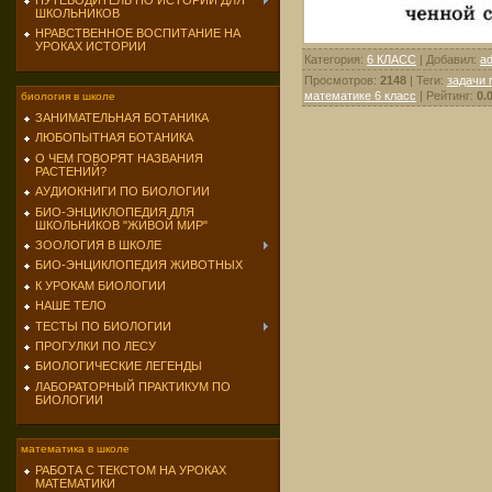
ПУТЕВОДИТЕЛЬ ПО ИСТОРИИ ДЛЯ
ШКОЛЬНИКОВ
НРАВСТВЕННОЕ ВОСПИТАНИЕ НА
УРОКАХ ИСТОРИИ
Категория
:
6 КЛАСС
|
Добавил
:
a
Просмотров
:
2148
|
Теги
:
задачи 
математике 6 класс
|
Рейтинг
:
0.
биология в школе
ЗАНИМАТЕЛЬНАЯ БОТАНИКА
ЛЮБОПЫТНАЯ БОТАНИКА
О ЧЕМ ГОВОРЯТ НАЗВАНИЯ
РАСТЕНИЙ?
АУДИОКНИГИ ПО БИОЛОГИИ
БИО-ЭНЦИКЛОПЕДИЯ ДЛЯ
ШКОЛЬНИКОВ "ЖИВОЙ МИР"
ЗООЛОГИЯ В ШКОЛЕ
БИО-ЭНЦИКЛОПЕДИЯ ЖИВОТНЫХ
К УРОКАМ БИОЛОГИИ
НАШЕ ТЕЛО
ТЕСТЫ ПО БИОЛОГИИ
ПРОГУЛКИ ПО ЛЕСУ
БИОЛОГИЧЕСКИЕ ЛЕГЕНДЫ
ЛАБОРАТОРНЫЙ ПРАКТИКУМ ПО
БИОЛОГИИ
математика в школе
РАБОТА С ТЕКСТОМ НА УРОКАХ
МАТЕМАТИКИ