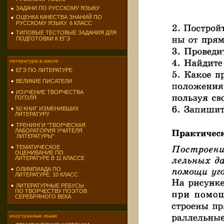
ЗАДАЧИ ПО РУССКОМУ ЯЗЫКУ
ОЦЕНКА КАЧЕСТВА ЗНАНИЙ ПО
РУССКОМУ ЯЗЫКУ. 6 КЛАСС
ТИПОВЫЕ ТЕСТОВЫЕ ЗАДАНИЯ ДЛЯ
ПОДГОТОВКИ К ЕГЭ
литература в школе
ЕГЭ ПО ЛИТЕРАТУРЕ
ВЕЛИКИЕ ПИСАТЕЛИ
ИЗУЧЕНИЕ ТВОРЧЕСТВА
ГОГОЛЯ
50 КНИГ ИЗМЕНИВШИХ
ЛИТЕРАТУРУ
ТРЕНИНГИ "ТВОРЧЕСКАЯ
ЛАБОРАТОРИЯ УЧИТЕЛЯ
ЛИТЕРАТУРЫ"
ТЕМАТИЧЕСКОЕ
ОЦЕНИВАНИЕ ПО
ЛИТЕРАТУРЕ В 11 КЛАССЕ
ОЛИМПИАДА ПО
ЛИТЕРАТУРЕ. 10 КЛАСС
ЛИТЕРАТУРНЫЕ РЕБУСЫ
ПО ТВОРЧЕСТВУ ПОЭТОВ
СЕРЕБРЯНОГО ВЕКА
иностранные языки