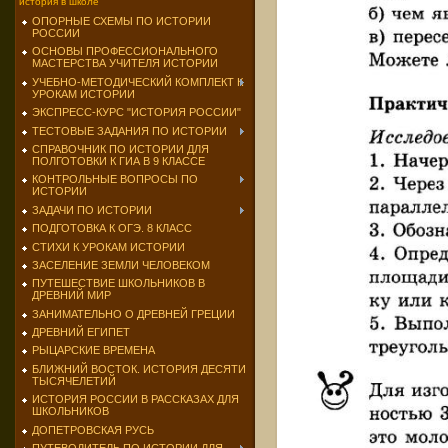
история в школе
ОПОРНЫЕ СХЕМЫ ПО ИСТОРИИ
РОССИИ
ОСНОВЫ ПРОФЕССИОНАЛЬНОГО
МАСТЕРСТВА УЧИТЕЛЯ ИСТОРИИ
УЧЕБНО-МЕТОДИЧЕСКИЙ КОМПЛЕКТ К
УРОКАМ ИСТОРИИ
ЭКСПРЕСС-КУРС "ИСТОРИЯ РОССИИ"
ТЕСТОВЫЕ ЗАДАНИЯ ПО ИСТОРИИ
СПРАВОЧНИК ПО ИСТОРИИ ДЛЯ
ПОЛГОТОВКИ К ГИА В 9 КЛАССЕ
КОНТРОЛЬНЫЕ ВОПРОСЫ ПО
ИСТОРИИ
ЗАДАЧИ ПО ИСТОРИИ
ПОДГОТОВКА К ОГЭ. 8 КЛАСС
СТИХИ К УРОКАМ ИСТОРИИ
ЗАСЕЛЕНИЕ ЗЕМЛИ ЧЕЛОВЕКОМ
ПУТЕШЕСТВИЕ ШКОЛЬНИКОВ В
ДРЕВНИЙ МИР
ЗАНИМАТЕЛЬНО О ДРЕВНЕЙ ГРЕЦИИ
ДРЕВНИЙ ЕГИПЕТ
РЫЦАРСКИЕ ВРЕМЕНА
БЛИЖНИЙ ВОСТОК. ИСТОРИЯ ДЕСЯТИ
ТЫСЯЧЕЛЕТИЙ
ИСТОРИЯ РОССИИ В РАССКАЗАХ ДЛЯ
ШКОЛЬНИКОВ
ДОПЕТРОВСКАЯ РУСЬ