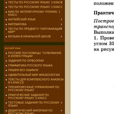
ТЕСТЫ ПО РУССКОМУ ЯЗЫКУ. 3 КЛАСС
ТЕСТЫ ПО РУССКОМУ ЯЗЫКУ. 2 КЛАСС
КИМ ПО ЛИТЕРАТУРНОМУ ЧТЕНИЮ. 1
КЛАСС
АНГЛИЙСКИЙ ЯЗЫК
МАТЕМАТИКА
ТЕСТЫ ПО ПРЕДМЕТУ "ОКРУЖАЮЩИЙ
МИР"
МУЗЫКА В НАЧАЛЬНОЙ ШКОЛЕ
русский язык
РУССКИЕ ПОСЛОВИЦЫ: ТОЛКОВАНИЕ
И ИЛЛЮСТРАЦИИ
ЗАДАНИЯ ПО ОРФОЭПИИ
ГРАММАТИКА РУССКОГО ЯЗЫКА
ПИШЕМ БЕЗ ОШИБОК
УДИВИТЕЛЬНЫЙ МИР ФРАЗЕОЛОГИИ
ТЕКСТЫ ДЛЯ КОМПЛЕКСНОГО АНАЛИЗА
В 9 КЛАССЕ
ТРЕНИРОВОЧНЫЕ УПРАЖНЕНИЯ ПО
РУССКОМУ ЯЗЫКУ
ПРАКТИЧЕСКИЕ ЗАДАНИЯ ПО
РУССКОМУ ЯЗЫКУ. 5 КЛАСС
ТЕСТОВЫЕ ЗАДАНИЯ ПО РУССКОМУ
ЯЗЫКУ
ДИДАКТИЧЕСКИЙ МАТЕРИАЛ ПО
РУССКОМУ ЯЗЫКУ