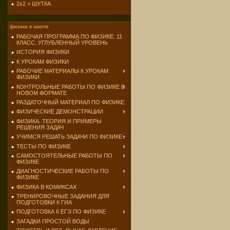
2х2 + ШУТКА
физика в школе
РАБОЧАЯ ПРОГРАММА ПО ФИЗИКЕ. 11
КЛАСС. УГЛУБЛЕННЫЙ УРОВЕНЬ
ИСТОРИЯ ФИЗИКИ
К УРОКАМ ФИЗИКИ
РАБОЧИЕ МАТЕРИАЛЫ К УРОКАМ
ФИЗИКИ
КОНТРОЛЬНЫЕ РАБОТЫ ПО ФИЗИКЕ В
НОВОМ ФОРМАТЕ
РАЗДАТОЧНЫЙ МАТЕРИАЛ ПО ФИЗИКЕ
ФИЗИЧЕСКИЕ ДЕМОНСТРАЦИИ
ФИЗИКА. ТЕОРИЯ И ПРИМЕРЫ
РЕШЕНИЯ ЗАДАЧ
УЧИМСЯ РЕШАТЬ ЗАДАЧИ ПО ФИЗИКЕ
ТЕСТЫ ПО ФИЗИКЕ
САМОСТОЯТЕЛЬНЫЕ РАБОТЫ ПО
ФИЗИКЕ
ДИАГНОСТИЧЕСКИЕ РАБОТЫ ПО
ФИЗИКЕ
ФИЗИКА В КОМИКСАХ
ТРЕНИРОВОЧНЫЕ ЗАДАНИЯ ДЛЯ
ПОДГОТОВКИ К ГИА
ПОДГОТОВКА К ЕГЭ ПО ФИЗИКЕ
ЗАГАДКИ ПРОСТОЙ ВОДЫ