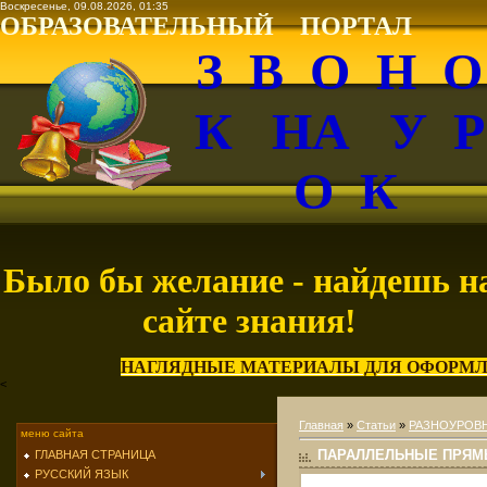
Воскресенье, 09.08.2026, 01:35
ОБРАЗОВАТЕЛЬНЫЙ ПОРТАЛ
З В О Н 
К НА У 
О К
Было бы желание - найдешь н
сайте знания!
НАГЛЯДНЫЕ МАТЕРИАЛЫ ДЛЯ ОФОРМЛ
<
Главная
»
Статьи
»
РАЗНОУРОВН
меню сайта
ПАРАЛЛЕЛЬНЫЕ ПРЯ
ГЛАВНАЯ СТРАНИЦА
РУССКИЙ ЯЗЫК