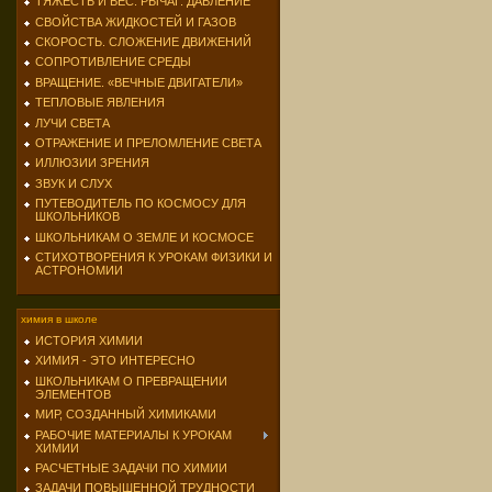
ТЯЖЕСТЬ И ВЕС. РЫЧАГ. ДАВЛЕНИЕ
СВОЙСТВА ЖИДКОСТЕЙ И ГАЗОВ
СКОРОСТЬ. СЛОЖЕНИЕ ДВИЖЕНИЙ
СОПРОТИВЛЕНИЕ СРЕДЫ
ВРАЩЕНИЕ. «ВЕЧНЫЕ ДВИГАТЕЛИ»
ТЕПЛОВЫЕ ЯВЛЕНИЯ
ЛУЧИ СВЕТА
ОТРАЖЕНИЕ И ПРЕЛОМЛЕНИЕ СВЕТА
ИЛЛЮЗИИ ЗРЕНИЯ
ЗВУК И СЛУХ
ПУТЕВОДИТЕЛЬ ПО КОСМОСУ ДЛЯ
ШКОЛЬНИКОВ
ШКОЛЬНИКАМ О ЗЕМЛЕ И КОСМОСЕ
СТИХОТВОРЕНИЯ К УРОКАМ ФИЗИКИ И
АСТРОНОМИИ
химия в школе
ИСТОРИЯ ХИМИИ
ХИМИЯ - ЭТО ИНТЕРЕСНО
ШКОЛЬНИКАМ О ПРЕВРАЩЕНИИ
ЭЛЕМЕНТОВ
МИР, СОЗДАННЫЙ ХИМИКАМИ
РАБОЧИЕ МАТЕРИАЛЫ К УРОКАМ
ХИМИИ
РАСЧЕТНЫЕ ЗАДАЧИ ПО ХИМИИ
ЗАДАЧИ ПОВЫШЕННОЙ ТРУДНОСТИ