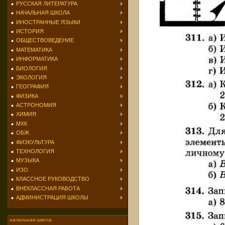
РУССКАЯ ЛИТЕРАТУРА
НАЧАЛЬНАЯ ШКОЛА
ИНОСТРАННЫЕ ЯЗЫКИ
ИСТОРИЯ
ОБЩЕСТВОВЕДЕНИЕ
МАТЕМАТИКА
ИНФОРМАТИКА
БИОЛОГИЯ
ЭКОЛОГИЯ
ГЕОГРАФИЯ
ФИЗИКА
АСТРОНОМИЯ
ХИМИЯ
МХК
ОБЖ
ФИЗКУЛЬТУРА
ТЕХНОЛОГИЯ
МУЗЫКА
ИЗО
КЛАССНОЕ РУКОВОДСТВО
ВНЕКЛАССНАЯ РАБОТА
АДМИНИСТРАЦИЯ ШКОЛЫ
начальная школа