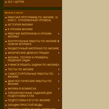
2х2 + ШУТКА
физика в школе
РАБОЧАЯ ПРОГРАММА ПО ФИЗИКЕ. 11
КЛАСС. УГЛУБЛЕННЫЙ УРОВЕНЬ
ИСТОРИЯ ФИЗИКИ
К УРОКАМ ФИЗИКИ
РАБОЧИЕ МАТЕРИАЛЫ К УРОКАМ
ФИЗИКИ
КОНТРОЛЬНЫЕ РАБОТЫ ПО ФИЗИКЕ В
НОВОМ ФОРМАТЕ
РАЗДАТОЧНЫЙ МАТЕРИАЛ ПО ФИЗИКЕ
ФИЗИЧЕСКИЕ ДЕМОНСТРАЦИИ
ФИЗИКА. ТЕОРИЯ И ПРИМЕРЫ
РЕШЕНИЯ ЗАДАЧ
УЧИМСЯ РЕШАТЬ ЗАДАЧИ ПО ФИЗИКЕ
ТЕСТЫ ПО ФИЗИКЕ
САМОСТОЯТЕЛЬНЫЕ РАБОТЫ ПО
ФИЗИКЕ
ДИАГНОСТИЧЕСКИЕ РАБОТЫ ПО
ФИЗИКЕ
ФИЗИКА В КОМИКСАХ
ТРЕНИРОВОЧНЫЕ ЗАДАНИЯ ДЛЯ
ПОДГОТОВКИ К ГИА
ПОДГОТОВКА К ЕГЭ ПО ФИЗИКЕ
ЗАГАДКИ ПРОСТОЙ ВОДЫ