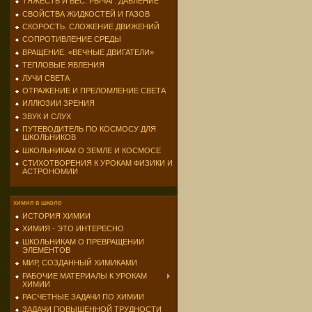
ТЯЖЕСТЬ И ВЕС. РЫЧАГ. ДАВЛЕНИЕ
СВОЙСТВА ЖИДКОСТЕЙ И ГАЗОВ
СКОРОСТЬ. СЛОЖЕНИЕ ДВИЖЕНИЙ
СОПРОТИВЛЕНИЕ СРЕДЫ
ВРАЩЕНИЕ. «ВЕЧНЫЕ ДВИГАТЕЛИ»
ТЕПЛОВЫЕ ЯВЛЕНИЯ
ЛУЧИ СВЕТА
ОТРАЖЕНИЕ И ПРЕЛОМЛЕНИЕ СВЕТА
ИЛЛЮЗИИ ЗРЕНИЯ
ЗВУК И СЛУХ
ПУТЕВОДИТЕЛЬ ПО КОСМОСУ ДЛЯ
ШКОЛЬНИКОВ
ШКОЛЬНИКАМ О ЗЕМЛЕ И КОСМОСЕ
СТИХОТВОРЕНИЯ К УРОКАМ ФИЗИКИ И
АСТРОНОМИИ
химия в школе
ИСТОРИЯ ХИМИИ
ХИМИЯ - ЭТО ИНТЕРЕСНО
ШКОЛЬНИКАМ О ПРЕВРАЩЕНИИ
ЭЛЕМЕНТОВ
МИР, СОЗДАННЫЙ ХИМИКАМИ
РАБОЧИЕ МАТЕРИАЛЫ К УРОКАМ
ХИМИИ
РАСЧЕТНЫЕ ЗАДАЧИ ПО ХИМИИ
ЗАДАЧИ ПОВЫШЕННОЙ ТРУДНОСТИ