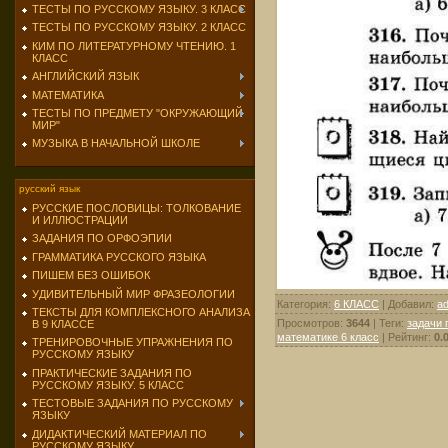
ТЕСТЫ ПО РУССКОМУ ЯЗЫКУ. 3 КЛАСС
ТЕСТЫ ПО РУССКОМУ ЯЗЫКУ. 2 КЛАСС
КИМ ПО ЛИТЕРАТУРНОМУ ЧТЕНИЮ. 1
КЛАСС
АНГЛИЙСКИЙ ЯЗЫК
МАТЕМАТИКА
ТЕСТЫ ПО ПРЕДМЕТУ "ОКРУЖАЮЩИЙ
МИР"
МУЗЫКА В НАЧАЛЬНОЙ ШКОЛЕ
русский язык
РУССКИЕ ПОСЛОВИЦЫ: ТОЛКОВАНИЕ
И ИЛЛЮСТРАЦИИ
ЗАДАНИЯ ПО ОРФОЭПИИ
ГРАММАТИКА РУССКОГО ЯЗЫКА
ПИШЕМ БЕЗ ОШИБОК
УДИВИТЕЛЬНЫЙ МИР ФРАЗЕОЛОГИИ
Категория
:
6 КЛАСС
|
Добавил
:
a
ТЕКСТЫ ДЛЯ КОМПЛЕКСНОГО АНАЛИЗА
Просмотров
:
3644
|
Теги
:
задачи 
В 9 КЛАССЕ
математике 6 класс
|
Рейтинг
:
0.
ТРЕНИРОВОЧНЫЕ УПРАЖНЕНИЯ ПО
РУССКОМУ ЯЗЫКУ
ПРАКТИЧЕСКИЕ ЗАДАНИЯ ПО
РУССКОМУ ЯЗЫКУ. 5 КЛАСС
ТЕСТОВЫЕ ЗАДАНИЯ ПО РУССКОМУ
ЯЗЫКУ
ДИДАКТИЧЕСКИЙ МАТЕРИАЛ ПО
РУССКОМУ ЯЗЫКУ