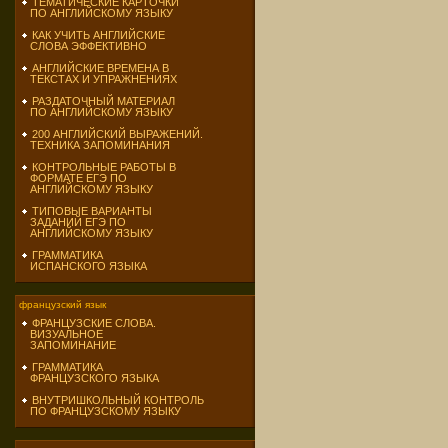
ТЕМАТИЧЕСКИЕ КАРТОЧКИ
ПО АНГЛИЙСКОМУ ЯЗЫКУ
КАК УЧИТЬ АНГЛИЙСКИЕ
СЛОВА ЭФФЕКТИВНО
АНГЛИЙСКИЕ ВРЕМЕНА В
ТЕКСТАХ И УПРАЖНЕНИЯХ
РАЗДАТОЧНЫЙ МАТЕРИАЛ
ПО АНГЛИЙСКОМУ ЯЗЫКУ
200 АНГЛИЙСКИЙ ВЫРАЖЕНИЙ.
ТЕХНИКА ЗАПОМИНАНИЯ
КОНТРОЛЬНЫЕ РАБОТЫ В
ФОРМАТЕ ЕГЭ ПО
АНГЛИЙСКОМУ ЯЗЫКУ
ТИПОВЫЕ ВАРИАНТЫ
ЗАДАНИЙ ЕГЭ ПО
АНГЛИЙСКОМУ ЯЗЫКУ
ГРАММАТИКА
ИСПАНСКОГО ЯЗЫКА
французский язык
ФРАНЦУЗСКИЕ СЛОВА.
ВИЗУАЛЬНОЕ
ЗАПОМИНАНИЕ
ГРАММАТИКА
ФРАНЦУЗСКОГО ЯЗЫКА
ВНУТРИШКОЛЬНЫЙ КОНТРОЛЬ
ПО ФРАНЦУЗСКОМУ ЯЗЫКУ