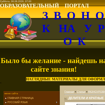
Суббота, 08.08.2026, 07:00
ОБРАЗОВАТЕЛЬНЫЙ ПОРТАЛ
З В О Н 
К НА У 
О К
Было бы желание - найдешь н
сайте знания!
НАГЛЯДНЫЕ МАТЕРИАЛЫ ДЛЯ ОФОРМЛ
<
Главная
»
Статьи
»
РАЗНОУРОВН
меню сайта
ДЕЛИТЕЛИ И КРАТНЫЕ
ГЛАВНАЯ СТРАНИЦА
РУССКИЙ ЯЗЫК