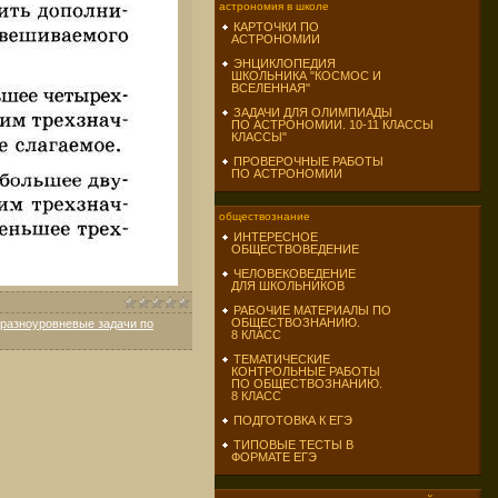
астрономия в школе
КАРТОЧКИ ПО
АСТРОНОМИИ
ЭНЦИКЛОПЕДИЯ
ШКОЛЬНИКА "КОСМОС И
ВСЕЛЕННАЯ"
ЗАДАЧИ ДЛЯ ОЛИМПИАДЫ
ПО АСТРОНОМИИ. 10-11 КЛАССЫ
КЛАССЫ"
ПРОВЕРОЧНЫЕ РАБОТЫ
ПО АСТРОНОМИИ
обществознание
ИНТЕРЕСНОЕ
ОБЩЕСТВОВЕДЕНИЕ
ЧЕЛОВЕКОВЕДЕНИЕ
ДЛЯ ШКОЛЬНИКОВ
РАБОЧИЕ МАТЕРИАЛЫ ПО
ОБЩЕСТВОЗНАНИЮ.
разноуровневые задачи по
8 КЛАСС
ТЕМАТИЧЕСКИЕ
КОНТРОЛЬНЫЕ РАБОТЫ
ПО ОБЩЕСТВОЗНАНИЮ.
8 КЛАСС
ПОДГОТОВКА К ЕГЭ
ТИПОВЫЕ ТЕСТЫ В
ФОРМАТЕ ЕГЭ