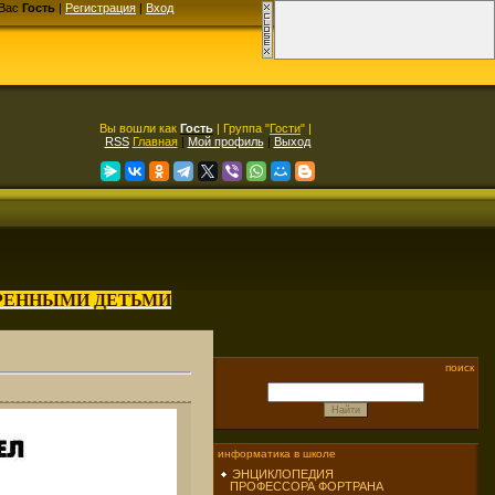
Вас
Гость
|
Регистрация
|
Вход
Вы вошли как
Гость
| Группа "
Гости
" |
RSS
Главная
|
Мой профиль
|
Выход
АРЕННЫМИ ДЕТЬМИ
поиск
информатика в школе
ЭНЦИКЛОПЕДИЯ
ПРОФЕССОРА ФОРТРАНА