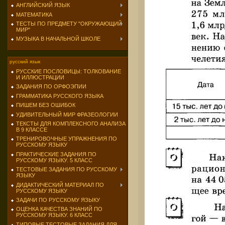
АНГЛИЙСКИЙ ЯЗЫК
МАТЕМАТИКА
ТЕСТЫ ПО ПРЕДМЕТУ "ОКРУЖАЮЩИЙ
МИР"
МУЗЫКА В НАЧАЛЬНОЙ ШКОЛЕ
русский язык
РУССКИЕ ПОСЛОВИЦЫ: ТОЛКОВАНИЕ
И ИЛЛЮСТРАЦИИ
ЗАДАНИЯ ПО ОРФОЭПИИ
ГРАММАТИКА РУССКОГО ЯЗЫКА
ПИШЕМ БЕЗ ОШИБОК
УДИВИТЕЛЬНЫЙ МИР ФРАЗЕОЛОГИИ
ТЕКСТЫ ДЛЯ КОМПЛЕКСНОГО АНАЛИЗА
В 9 КЛАССЕ
ТРЕНИРОВОЧНЫЕ УПРАЖНЕНИЯ ПО
РУССКОМУ ЯЗЫКУ
ПРАКТИЧЕСКИЕ ЗАДАНИЯ ПО
РУССКОМУ ЯЗЫКУ. 5 КЛАСС
ТЕСТОВЫЕ ЗАДАНИЯ ПО РУССКОМУ
ЯЗЫКУ
ДИДАКТИЧЕСКИЙ МАТЕРИАЛ ПО
РУССКОМУ ЯЗЫКУ
ЗАДАЧИ ПО РУССКОМУ ЯЗЫКУ
ОЦЕНКА КАЧЕСТВА ЗНАНИЙ ПО
РУССКОМУ ЯЗЫКУ. 6 КЛАСС
ТИПОВЫЕ ТЕСТОВЫЕ ЗАДАНИЯ ДЛЯ