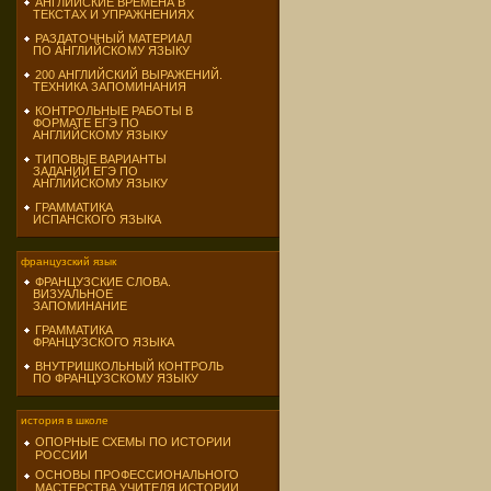
АНГЛИЙСКИЕ ВРЕМЕНА В
ТЕКСТАХ И УПРАЖНЕНИЯХ
РАЗДАТОЧНЫЙ МАТЕРИАЛ
ПО АНГЛИЙСКОМУ ЯЗЫКУ
200 АНГЛИЙСКИЙ ВЫРАЖЕНИЙ.
ТЕХНИКА ЗАПОМИНАНИЯ
КОНТРОЛЬНЫЕ РАБОТЫ В
ФОРМАТЕ ЕГЭ ПО
АНГЛИЙСКОМУ ЯЗЫКУ
ТИПОВЫЕ ВАРИАНТЫ
ЗАДАНИЙ ЕГЭ ПО
АНГЛИЙСКОМУ ЯЗЫКУ
ГРАММАТИКА
ИСПАНСКОГО ЯЗЫКА
французский язык
ФРАНЦУЗСКИЕ СЛОВА.
ВИЗУАЛЬНОЕ
ЗАПОМИНАНИЕ
ГРАММАТИКА
ФРАНЦУЗСКОГО ЯЗЫКА
ВНУТРИШКОЛЬНЫЙ КОНТРОЛЬ
ПО ФРАНЦУЗСКОМУ ЯЗЫКУ
история в школе
ОПОРНЫЕ СХЕМЫ ПО ИСТОРИИ
РОССИИ
ОСНОВЫ ПРОФЕССИОНАЛЬНОГО
МАСТЕРСТВА УЧИТЕЛЯ ИСТОРИИ