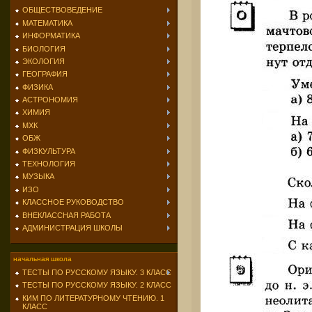
ОБЩЕСТВОВЕДЕНИЕ
МАТЕМАТИКА
ИНФОРМАТИКА
БИОЛОГИЯ
ЭКОЛОГИЯ
ГЕОГРАФИЯ
ФИЗИКА
АСТРОНОМИЯ
ХИМИЯ
МХК
ОБЖ
ФИЗКУЛЬТУРА
ТЕХНОЛОГИЯ
МУЗЫКА
ИЗО
КЛАССНОЕ РУКОВОДСТВО
ВНЕКЛАССНАЯ РАБОТА
АДМИНИСТРАЦИЯ ШКОЛЫ
начальная школа
ТЕСТЫ ПО РУССКОМУ ЯЗЫКУ. 3 КЛАСС
ТЕСТЫ ПО РУССКОМУ ЯЗЫКУ. 2 КЛАСС
КИМ ПО ЛИТЕРАТУРНОМУ ЧТЕНИЮ. 1
КЛАСС