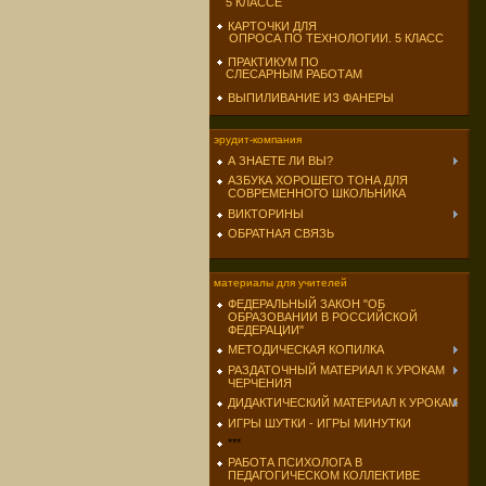
5 КЛАССЕ
КАРТОЧКИ ДЛЯ
ОПРОСА ПО ТЕХНОЛОГИИ. 5 КЛАСС
ПРАКТИКУМ ПО
СЛЕСАРНЫМ РАБОТАМ
ВЫПИЛИВАНИЕ ИЗ ФАНЕРЫ
эрудит-компания
А ЗНАЕТЕ ЛИ ВЫ?
АЗБУКА ХОРОШЕГО ТОНА ДЛЯ
СОВРЕМЕННОГО ШКОЛЬНИКА
ВИКТОРИНЫ
ОБРАТНАЯ СВЯЗЬ
материалы для учителей
ФЕДЕРАЛЬНЫЙ ЗАКОН "ОБ
ОБРАЗОВАНИИ В РОССИЙСКОЙ
ФЕДЕРАЦИИ"
МЕТОДИЧЕСКАЯ КОПИЛКА
РАЗДАТОЧНЫЙ МАТЕРИАЛ К УРОКАМ
ЧЕРЧЕНИЯ
ДИДАКТИЧЕСКИЙ МАТЕРИАЛ К УРОКАМ
ИГРЫ ШУТКИ - ИГРЫ МИНУТКИ
***
РАБОТА ПСИХОЛОГА В
ПЕДАГОГИЧЕСКОМ КОЛЛЕКТИВЕ