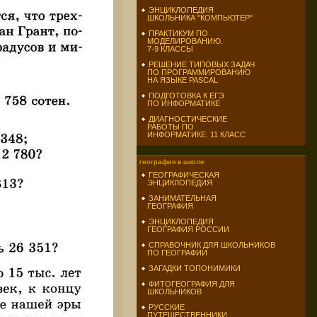
ЭНЦИКЛОПЕДИЯ
ШКОЛЬНИКА "КОМПЬЮТЕР"
ПРАКТИКУМ ПО
МОДЕЛИРОВАНИЮ.
7-9 КЛАССЫ
РЕШЕНИЕ ТИПОВЫХ ЗАДАЧ
ПО ПРОГРАММИРОВАНИЮ
НА ЯЗЫКЕ PASCAL
ПОДГОТОВКА К ЕГЭ
ПО ИНФОРМАТИКЕ
ДИАГНОСТИЧЕСКИЕ
РАБОТЫ ПО
ИНФОРМАТИКЕ. 11 КЛАСС
география в школе
ГЕОГРАФИЧЕСКАЯ
ЭНЦИКЛОПЕДИЯ
ЗАНИМАТЕЛЬНАЯ
ГЕОГРАФИЯ
ЭНЦИКЛОПЕДИЯ
ГЕОГРАФИЯ РОССИИ
СПРАВОЧНИК ДЛЯ ШКОЛЬНИКОВ
ПО ГЕОГРАФИИ
ЗАГАДКИ ТОПОНИМИКИ
ФИТОГЕОГРАФИЯ ДЛЯ
ШКОЛЬНИКОВ
РУССКИЕ
ПУТЕШЕСТВЕННИКИ