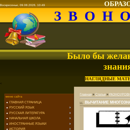
ОБРАЗ
Воскресенье, 09.08.2026, 10:49
З В О Н 
Было бы желан
знани
НАГЛЯДНЫЕ МАТ
<
Главная
»
Статьи
»
РАЗНОУРОВН
меню сайта
ВЫЧИТАНИЕ МНОГОЗН
ГЛАВНАЯ СТРАНИЦА
РУССКИЙ ЯЗЫК
РУССКАЯ ЛИТЕРАТУРА
НАЧАЛЬНАЯ ШКОЛА
ИНОСТРАННЫЕ ЯЗЫКИ
ИСТОРИЯ