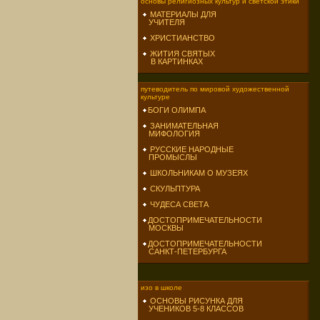
основы религиозных культур и светской этики
МАТЕРИАЛЫ ДЛЯ
УЧИТЕЛЯ
ХРИСТИАНСТВО
ЖИТИЯ СВЯТЫХ
В КАРТИНКАХ
путеводитель по мировой художественной
культуре
БОГИ ОЛИМПА
ЗАНИМАТЕЛЬНАЯ
МИФОЛОГИЯ
РУССКИЕ НАРОДНЫЕ
ПРОМЫСЛЫ
ШКОЛЬНИКАМ О МУЗЕЯХ
СКУЛЬПТУРА
ЧУДЕСА СВЕТА
ДОСТОПРИМЕЧАТЕЛЬНОСТИ
МОСКВЫ
ДОСТОПРИМЕЧАТЕЛЬНОСТИ
САНКТ-ПЕТЕРБУРГА
изо в школе
ОСНОВЫ РИСУНКА ДЛЯ
УЧЕНИКОВ 5-8 КЛАССОВ