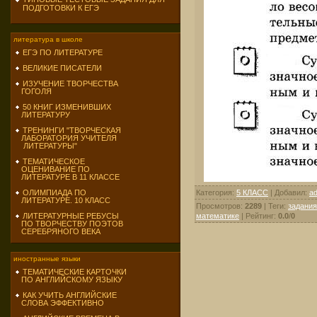
ПОДГОТОВКИ К ЕГЭ
литература в школе
ЕГЭ ПО ЛИТЕРАТУРЕ
ВЕЛИКИЕ ПИСАТЕЛИ
ИЗУЧЕНИЕ ТВОРЧЕСТВА
ГОГОЛЯ
50 КНИГ ИЗМЕНИВШИХ
ЛИТЕРАТУРУ
ТРЕНИНГИ "ТВОРЧЕСКАЯ
ЛАБОРАТОРИЯ УЧИТЕЛЯ
ЛИТЕРАТУРЫ"
ТЕМАТИЧЕСКОЕ
ОЦЕНИВАНИЕ ПО
ЛИТЕРАТУРЕ В 11 КЛАССЕ
Категория
:
5 КЛАСС
|
Добавил
:
a
ОЛИМПИАДА ПО
ЛИТЕРАТУРЕ. 10 КЛАСС
Просмотров
:
2289
|
Теги
:
задания
математике
|
Рейтинг
:
0.0
/
0
ЛИТЕРАТУРНЫЕ РЕБУСЫ
ПО ТВОРЧЕСТВУ ПОЭТОВ
СЕРЕБРЯНОГО ВЕКА
иностранные языки
ТЕМАТИЧЕСКИЕ КАРТОЧКИ
ПО АНГЛИЙСКОМУ ЯЗЫКУ
КАК УЧИТЬ АНГЛИЙСКИЕ
СЛОВА ЭФФЕКТИВНО