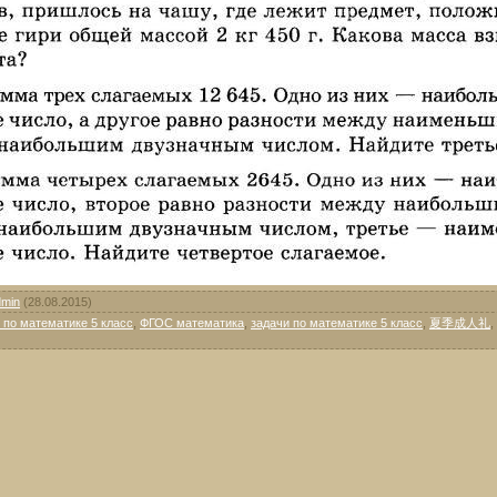
dmin
(28.08.2015)
 по математике 5 класс
,
ФГОС математика
,
задачи по математике 5 класс
,
夏季成人礼
,