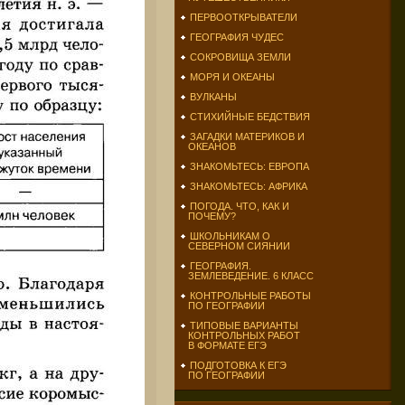
ПЕРВООТКРЫВАТЕЛИ
ГЕОГРАФИЯ ЧУДЕС
СОКРОВИЩА ЗЕМЛИ
МОРЯ И ОКЕАНЫ
ВУЛКАНЫ
СТИХИЙНЫЕ БЕДСТВИЯ
ЗАГАДКИ МАТЕРИКОВ И
ОКЕАНОВ
ЗНАКОМЬТЕСЬ: ЕВРОПА
ЗНАКОМЬТЕСЬ: АФРИКА
ПОГОДА. ЧТО, КАК И
ПОЧЕМУ?
ШКОЛЬНИКАМ О
СЕВЕРНОМ СИЯНИИ
ГЕОГРАФИЯ.
ЗЕМЛЕВЕДЕНИЕ. 6 КЛАСС
КОНТРОЛЬНЫЕ РАБОТЫ
ПО ГЕОГРАФИИ
ТИПОВЫЕ ВАРИАНТЫ
КОНТРОЛЬНЫХ РАБОТ
В ФОРМАТЕ ЕГЭ
ПОДГОТОВКА К ЕГЭ
ПО ГЕОГРАФИИ