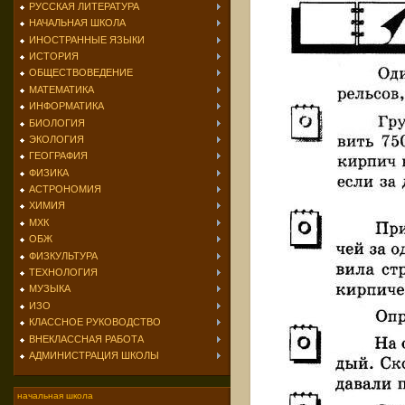
РУССКАЯ ЛИТЕРАТУРА
НАЧАЛЬНАЯ ШКОЛА
ИНОСТРАННЫЕ ЯЗЫКИ
ИСТОРИЯ
ОБЩЕСТВОВЕДЕНИЕ
МАТЕМАТИКА
ИНФОРМАТИКА
БИОЛОГИЯ
ЭКОЛОГИЯ
ГЕОГРАФИЯ
ФИЗИКА
АСТРОНОМИЯ
ХИМИЯ
МХК
ОБЖ
ФИЗКУЛЬТУРА
ТЕХНОЛОГИЯ
МУЗЫКА
ИЗО
КЛАССНОЕ РУКОВОДСТВО
ВНЕКЛАССНАЯ РАБОТА
АДМИНИСТРАЦИЯ ШКОЛЫ
начальная школа