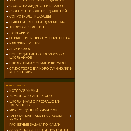
ТЯЖЕСТЬ И ВЕС. РЫЧАГ. ДАВЛЕНИЕ
СВОЙСТВА ЖИДКОСТЕЙ И ГАЗОВ
СКОРОСТЬ. СЛОЖЕНИЕ ДВИЖЕНИЙ
СОПРОТИВЛЕНИЕ СРЕДЫ
ВРАЩЕНИЕ. «ВЕЧНЫЕ ДВИГАТЕЛИ»
ТЕПЛОВЫЕ ЯВЛЕНИЯ
ЛУЧИ СВЕТА
ОТРАЖЕНИЕ И ПРЕЛОМЛЕНИЕ СВЕТА
ИЛЛЮЗИИ ЗРЕНИЯ
ЗВУК И СЛУХ
ПУТЕВОДИТЕЛЬ ПО КОСМОСУ ДЛЯ
ШКОЛЬНИКОВ
ШКОЛЬНИКАМ О ЗЕМЛЕ И КОСМОСЕ
СТИХОТВОРЕНИЯ К УРОКАМ ФИЗИКИ И
АСТРОНОМИИ
химия в школе
ИСТОРИЯ ХИМИИ
ХИМИЯ - ЭТО ИНТЕРЕСНО
ШКОЛЬНИКАМ О ПРЕВРАЩЕНИИ
ЭЛЕМЕНТОВ
МИР, СОЗДАННЫЙ ХИМИКАМИ
РАБОЧИЕ МАТЕРИАЛЫ К УРОКАМ
ХИМИИ
РАСЧЕТНЫЕ ЗАДАЧИ ПО ХИМИИ
ЗАДАЧИ ПОВЫШЕННОЙ ТРУДНОСТИ