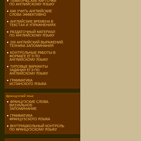
ТЕМАТИЧЕСКИЕ КАРТОЧКИ
ПО АНГЛИЙСКОМУ ЯЗЫКУ
КАК УЧИТЬ АНГЛИЙСКИЕ
СЛОВА ЭФФЕКТИВНО
АНГЛИЙСКИЕ ВРЕМЕНА В
ТЕКСТАХ И УПРАЖНЕНИЯХ
РАЗДАТОЧНЫЙ МАТЕРИАЛ
ПО АНГЛИЙСКОМУ ЯЗЫКУ
200 АНГЛИЙСКИЙ ВЫРАЖЕНИЙ.
ТЕХНИКА ЗАПОМИНАНИЯ
КОНТРОЛЬНЫЕ РАБОТЫ В
ФОРМАТЕ ЕГЭ ПО
АНГЛИЙСКОМУ ЯЗЫКУ
ТИПОВЫЕ ВАРИАНТЫ
ЗАДАНИЙ ЕГЭ ПО
АНГЛИЙСКОМУ ЯЗЫКУ
ГРАММАТИКА
ИСПАНСКОГО ЯЗЫКА
французский язык
ФРАНЦУЗСКИЕ СЛОВА.
ВИЗУАЛЬНОЕ
ЗАПОМИНАНИЕ
ГРАММАТИКА
ФРАНЦУЗСКОГО ЯЗЫКА
ВНУТРИШКОЛЬНЫЙ КОНТРОЛЬ
ПО ФРАНЦУЗСКОМУ ЯЗЫКУ