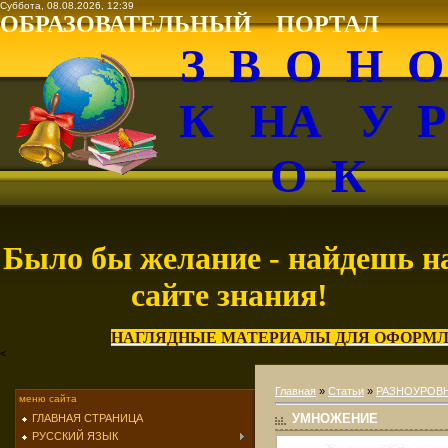
Суббота, 08.08.2026, 12:39
ОБРАЗОВАТЕЛЬНЫЙ ПОРТАЛ
З В О Н 
К НА У 
О К
Было бы желание - найдешь н
сайте знания!
НАГЛЯДНЫЕ МАТЕРИАЛЫ ДЛЯ ОФОРМЛ
<
Главная
»
Статьи
»
РАЗНОУРОВН
меню сайта
УМНОЖЕНИЕ
ГЛАВНАЯ СТРАНИЦА
РУССКИЙ ЯЗЫК