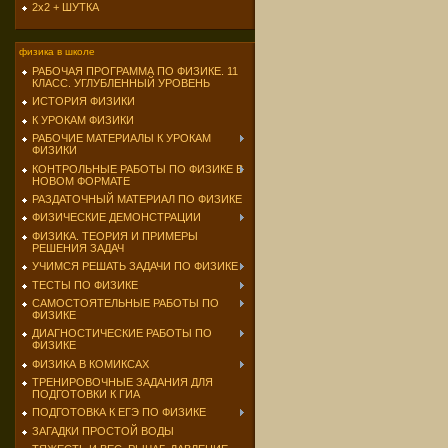
2х2 + ШУТКА
физика в школе
РАБОЧАЯ ПРОГРАММА ПО ФИЗИКЕ. 11
КЛАСС. УГЛУБЛЕННЫЙ УРОВЕНЬ
ИСТОРИЯ ФИЗИКИ
К УРОКАМ ФИЗИКИ
РАБОЧИЕ МАТЕРИАЛЫ К УРОКАМ
ФИЗИКИ
КОНТРОЛЬНЫЕ РАБОТЫ ПО ФИЗИКЕ В
НОВОМ ФОРМАТЕ
РАЗДАТОЧНЫЙ МАТЕРИАЛ ПО ФИЗИКЕ
ФИЗИЧЕСКИЕ ДЕМОНСТРАЦИИ
ФИЗИКА. ТЕОРИЯ И ПРИМЕРЫ
РЕШЕНИЯ ЗАДАЧ
УЧИМСЯ РЕШАТЬ ЗАДАЧИ ПО ФИЗИКЕ
ТЕСТЫ ПО ФИЗИКЕ
САМОСТОЯТЕЛЬНЫЕ РАБОТЫ ПО
ФИЗИКЕ
ДИАГНОСТИЧЕСКИЕ РАБОТЫ ПО
ФИЗИКЕ
ФИЗИКА В КОМИКСАХ
ТРЕНИРОВОЧНЫЕ ЗАДАНИЯ ДЛЯ
ПОДГОТОВКИ К ГИА
ПОДГОТОВКА К ЕГЭ ПО ФИЗИКЕ
ЗАГАДКИ ПРОСТОЙ ВОДЫ