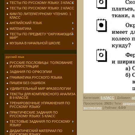
ТЕСТЫ ПО РУССКОМУ ЯЗЫКУ. 3 КЛАСС
ТЕСТЫ ПО РУССКОМУ ЯЗЫКУ. 2 КЛАСС
КИМ ПО ЛИТЕРАТУРНОМУ ЧТЕНИЮ. 1
КЛАСС
АНГЛИЙСКИЙ ЯЗЫК
МАТЕМАТИКА
ТЕСТЫ ПО ПРЕДМЕТУ "ОКРУЖАЮЩИЙ
МИР"
МУЗЫКА В НАЧАЛЬНОЙ ШКОЛЕ
русский язык
РУССКИЕ ПОСЛОВИЦЫ: ТОЛКОВАНИЕ
И ИЛЛЮСТРАЦИИ
ЗАДАНИЯ ПО ОРФОЭПИИ
ГРАММАТИКА РУССКОГО ЯЗЫКА
ПИШЕМ БЕЗ ОШИБОК
УДИВИТЕЛЬНЫЙ МИР ФРАЗЕОЛОГИИ
ТЕКСТЫ ДЛЯ КОМПЛЕКСНОГО АНАЛИЗА
Категория
:
5 КЛАСС
|
Добавил
:
a
В 9 КЛАССЕ
ТРЕНИРОВОЧНЫЕ УПРАЖНЕНИЯ ПО
Просмотров
:
2923
|
Теги
:
задания
РУССКОМУ ЯЗЫКУ
математике
|
Рейтинг
:
0.0
/
0
ПРАКТИЧЕСКИЕ ЗАДАНИЯ ПО
РУССКОМУ ЯЗЫКУ. 5 КЛАСС
ТЕСТОВЫЕ ЗАДАНИЯ ПО РУССКОМУ
ЯЗЫКУ
ДИДАКТИЧЕСКИЙ МАТЕРИАЛ ПО
РУССКОМУ ЯЗЫКУ