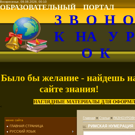
Воскресенье, 09.08.2026, 00:10
ОБРАЗОВАТЕЛЬНЫЙ ПОРТАЛ
З В О Н 
К НА У 
О К
Было бы желание - найдешь н
сайте знания!
НАГЛЯДНЫЕ МАТЕРИАЛЫ ДЛЯ ОФОРМЛ
<
Главная
»
Статьи
»
РАЗНОУРОВН
меню сайта
РИМСКАЯ НУМЕРАЦИЯ
ГЛАВНАЯ СТРАНИЦА
РУССКИЙ ЯЗЫК