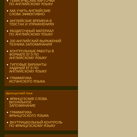
ТЕМАТИЧЕСКИЕ КАРТОЧКИ
ПО АНГЛИЙСКОМУ ЯЗЫКУ
КАК УЧИТЬ АНГЛИЙСКИЕ
СЛОВА ЭФФЕКТИВНО
АНГЛИЙСКИЕ ВРЕМЕНА В
ТЕКСТАХ И УПРАЖНЕНИЯХ
РАЗДАТОЧНЫЙ МАТЕРИАЛ
ПО АНГЛИЙСКОМУ ЯЗЫКУ
200 АНГЛИЙСКИЙ ВЫРАЖЕНИЙ.
ТЕХНИКА ЗАПОМИНАНИЯ
КОНТРОЛЬНЫЕ РАБОТЫ В
ФОРМАТЕ ЕГЭ ПО
АНГЛИЙСКОМУ ЯЗЫКУ
ТИПОВЫЕ ВАРИАНТЫ
ЗАДАНИЙ ЕГЭ ПО
АНГЛИЙСКОМУ ЯЗЫКУ
ГРАММАТИКА
ИСПАНСКОГО ЯЗЫКА
французский язык
ФРАНЦУЗСКИЕ СЛОВА.
ВИЗУАЛЬНОЕ
ЗАПОМИНАНИЕ
ГРАММАТИКА
ФРАНЦУЗСКОГО ЯЗЫКА
ВНУТРИШКОЛЬНЫЙ КОНТРОЛЬ
ПО ФРАНЦУЗСКОМУ ЯЗЫКУ