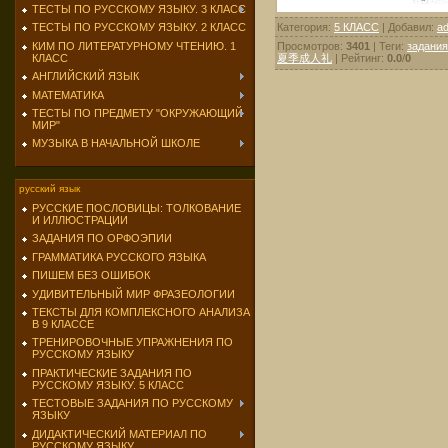
ТЕСТЫ ПО РУССКОМУ ЯЗЫКУ. 3 КЛАСС
Категория
:
5 КЛАСС
|
Добавил
:
a
ТЕСТЫ ПО РУССКОМУ ЯЗЫКУ. 2 КЛАСС
Просмотров
:
3401
|
Теги
:
задания
КИМ ПО ЛИТЕРАТУРНОМУ ЧТЕНИЮ. 1
夏季成人礼
|
Рейтинг
:
0.0
/
0
КЛАСС
АНГЛИЙСКИЙ ЯЗЫК
МАТЕМАТИКА
ТЕСТЫ ПО ПРЕДМЕТУ "ОКРУЖАЮЩИЙ
МИР"
МУЗЫКА В НАЧАЛЬНОЙ ШКОЛЕ
русский язык
РУССКИЕ ПОСЛОВИЦЫ: ТОЛКОВАНИЕ
И ИЛЛЮСТРАЦИИ
ЗАДАНИЯ ПО ОРФОЭПИИ
ГРАММАТИКА РУССКОГО ЯЗЫКА
ПИШЕМ БЕЗ ОШИБОК
УДИВИТЕЛЬНЫЙ МИР ФРАЗЕОЛОГИИ
ТЕКСТЫ ДЛЯ КОМПЛЕКСНОГО АНАЛИЗА
В 9 КЛАССЕ
ТРЕНИРОВОЧНЫЕ УПРАЖНЕНИЯ ПО
РУССКОМУ ЯЗЫКУ
ПРАКТИЧЕСКИЕ ЗАДАНИЯ ПО
РУССКОМУ ЯЗЫКУ. 5 КЛАСС
ТЕСТОВЫЕ ЗАДАНИЯ ПО РУССКОМУ
ЯЗЫКУ
ДИДАКТИЧЕСКИЙ МАТЕРИАЛ ПО
РУССКОМУ ЯЗЫКУ