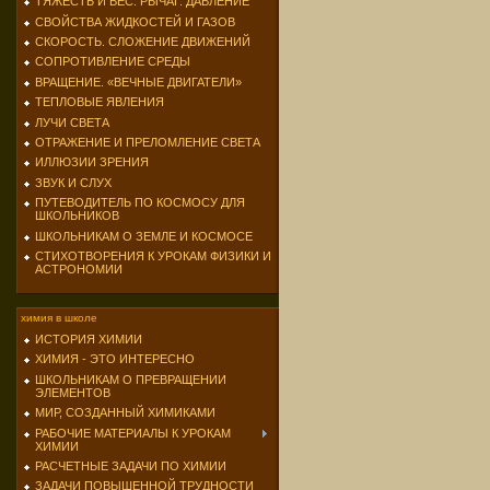
ТЯЖЕСТЬ И ВЕС. РЫЧАГ. ДАВЛЕНИЕ
СВОЙСТВА ЖИДКОСТЕЙ И ГАЗОВ
СКОРОСТЬ. СЛОЖЕНИЕ ДВИЖЕНИЙ
СОПРОТИВЛЕНИЕ СРЕДЫ
ВРАЩЕНИЕ. «ВЕЧНЫЕ ДВИГАТЕЛИ»
ТЕПЛОВЫЕ ЯВЛЕНИЯ
ЛУЧИ СВЕТА
ОТРАЖЕНИЕ И ПРЕЛОМЛЕНИЕ СВЕТА
ИЛЛЮЗИИ ЗРЕНИЯ
ЗВУК И СЛУХ
ПУТЕВОДИТЕЛЬ ПО КОСМОСУ ДЛЯ
ШКОЛЬНИКОВ
ШКОЛЬНИКАМ О ЗЕМЛЕ И КОСМОСЕ
СТИХОТВОРЕНИЯ К УРОКАМ ФИЗИКИ И
АСТРОНОМИИ
химия в школе
ИСТОРИЯ ХИМИИ
ХИМИЯ - ЭТО ИНТЕРЕСНО
ШКОЛЬНИКАМ О ПРЕВРАЩЕНИИ
ЭЛЕМЕНТОВ
МИР, СОЗДАННЫЙ ХИМИКАМИ
РАБОЧИЕ МАТЕРИАЛЫ К УРОКАМ
ХИМИИ
РАСЧЕТНЫЕ ЗАДАЧИ ПО ХИМИИ
ЗАДАЧИ ПОВЫШЕННОЙ ТРУДНОСТИ