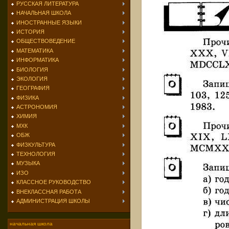
РУССКАЯ ЛИТЕРАТУРА
НАЧАЛЬНАЯ ШКОЛА
ИНОСТРАННЫЕ ЯЗЫКИ
ИСТОРИЯ
ОБЩЕСТВОВЕДЕНИЕ
МАТЕМАТИКА
ИНФОРМАТИКА
БИОЛОГИЯ
ЭКОЛОГИЯ
ГЕОГРАФИЯ
ФИЗИКА
АСТРОНОМИЯ
ХИМИЯ
МХК
ОБЖ
ФИЗКУЛЬТУРА
ТЕХНОЛОГИЯ
МУЗЫКА
ИЗО
КЛАССНОЕ РУКОВОДСТВО
ВНЕКЛАССНАЯ РАБОТА
АДМИНИСТРАЦИЯ ШКОЛЫ
начальная школа