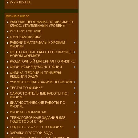
2х2 + ШУТКА
физика в школе
РАБОЧАЯ ПРОГРАММА ПО ФИЗИКЕ. 11
КЛАСС. УГЛУБЛЕННЫЙ УРОВЕНЬ
ИСТОРИЯ ФИЗИКИ
К УРОКАМ ФИЗИКИ
РАБОЧИЕ МАТЕРИАЛЫ К УРОКАМ
ФИЗИКИ
КОНТРОЛЬНЫЕ РАБОТЫ ПО ФИЗИКЕ В
НОВОМ ФОРМАТЕ
РАЗДАТОЧНЫЙ МАТЕРИАЛ ПО ФИЗИКЕ
ФИЗИЧЕСКИЕ ДЕМОНСТРАЦИИ
ФИЗИКА. ТЕОРИЯ И ПРИМЕРЫ
РЕШЕНИЯ ЗАДАЧ
УЧИМСЯ РЕШАТЬ ЗАДАЧИ ПО ФИЗИКЕ
ТЕСТЫ ПО ФИЗИКЕ
САМОСТОЯТЕЛЬНЫЕ РАБОТЫ ПО
ФИЗИКЕ
ДИАГНОСТИЧЕСКИЕ РАБОТЫ ПО
ФИЗИКЕ
ФИЗИКА В КОМИКСАХ
ТРЕНИРОВОЧНЫЕ ЗАДАНИЯ ДЛЯ
ПОДГОТОВКИ К ГИА
ПОДГОТОВКА К ЕГЭ ПО ФИЗИКЕ
ЗАГАДКИ ПРОСТОЙ ВОДЫ