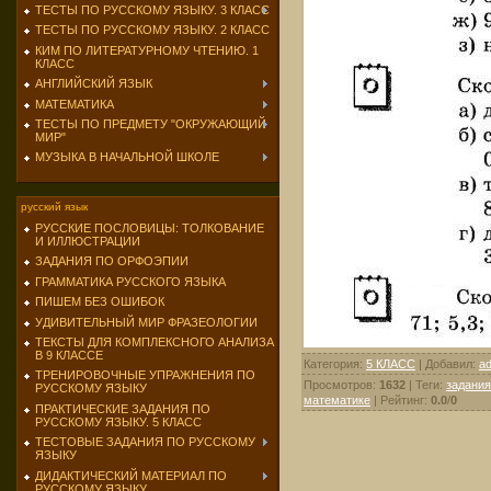
ТЕСТЫ ПО РУССКОМУ ЯЗЫКУ. 3 КЛАСС
ТЕСТЫ ПО РУССКОМУ ЯЗЫКУ. 2 КЛАСС
КИМ ПО ЛИТЕРАТУРНОМУ ЧТЕНИЮ. 1
КЛАСС
АНГЛИЙСКИЙ ЯЗЫК
МАТЕМАТИКА
ТЕСТЫ ПО ПРЕДМЕТУ "ОКРУЖАЮЩИЙ
МИР"
МУЗЫКА В НАЧАЛЬНОЙ ШКОЛЕ
русский язык
РУССКИЕ ПОСЛОВИЦЫ: ТОЛКОВАНИЕ
И ИЛЛЮСТРАЦИИ
ЗАДАНИЯ ПО ОРФОЭПИИ
ГРАММАТИКА РУССКОГО ЯЗЫКА
ПИШЕМ БЕЗ ОШИБОК
УДИВИТЕЛЬНЫЙ МИР ФРАЗЕОЛОГИИ
ТЕКСТЫ ДЛЯ КОМПЛЕКСНОГО АНАЛИЗА
В 9 КЛАССЕ
Категория
:
5 КЛАСС
|
Добавил
:
a
ТРЕНИРОВОЧНЫЕ УПРАЖНЕНИЯ ПО
Просмотров
:
1632
|
Теги
:
задания
РУССКОМУ ЯЗЫКУ
математике
|
Рейтинг
:
0.0
/
0
ПРАКТИЧЕСКИЕ ЗАДАНИЯ ПО
РУССКОМУ ЯЗЫКУ. 5 КЛАСС
ТЕСТОВЫЕ ЗАДАНИЯ ПО РУССКОМУ
ЯЗЫКУ
ДИДАКТИЧЕСКИЙ МАТЕРИАЛ ПО
РУССКОМУ ЯЗЫКУ