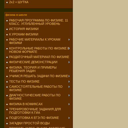
2х2 + ШУТКА
физика в школе
РАБОЧАЯ ПРОГРАММА ПО ФИЗИКЕ. 11
КЛАСС. УГЛУБЛЕННЫЙ УРОВЕНЬ
ИСТОРИЯ ФИЗИКИ
К УРОКАМ ФИЗИКИ
РАБОЧИЕ МАТЕРИАЛЫ К УРОКАМ
ФИЗИКИ
КОНТРОЛЬНЫЕ РАБОТЫ ПО ФИЗИКЕ В
НОВОМ ФОРМАТЕ
РАЗДАТОЧНЫЙ МАТЕРИАЛ ПО ФИЗИКЕ
ФИЗИЧЕСКИЕ ДЕМОНСТРАЦИИ
ФИЗИКА. ТЕОРИЯ И ПРИМЕРЫ
РЕШЕНИЯ ЗАДАЧ
УЧИМСЯ РЕШАТЬ ЗАДАЧИ ПО ФИЗИКЕ
ТЕСТЫ ПО ФИЗИКЕ
САМОСТОЯТЕЛЬНЫЕ РАБОТЫ ПО
ФИЗИКЕ
ДИАГНОСТИЧЕСКИЕ РАБОТЫ ПО
ФИЗИКЕ
ФИЗИКА В КОМИКСАХ
ТРЕНИРОВОЧНЫЕ ЗАДАНИЯ ДЛЯ
ПОДГОТОВКИ К ГИА
ПОДГОТОВКА К ЕГЭ ПО ФИЗИКЕ
ЗАГАДКИ ПРОСТОЙ ВОДЫ