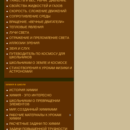
ТЯЖЕСТЬ И ВЕС. РЫЧАГ. ДАВЛЕНИЕ
СВОЙСТВА ЖИДКОСТЕЙ И ГАЗОВ
СКОРОСТЬ. СЛОЖЕНИЕ ДВИЖЕНИЙ
СОПРОТИВЛЕНИЕ СРЕДЫ
ВРАЩЕНИЕ. «ВЕЧНЫЕ ДВИГАТЕЛИ»
ТЕПЛОВЫЕ ЯВЛЕНИЯ
ЛУЧИ СВЕТА
ОТРАЖЕНИЕ И ПРЕЛОМЛЕНИЕ СВЕТА
ИЛЛЮЗИИ ЗРЕНИЯ
ЗВУК И СЛУХ
ПУТЕВОДИТЕЛЬ ПО КОСМОСУ ДЛЯ
ШКОЛЬНИКОВ
ШКОЛЬНИКАМ О ЗЕМЛЕ И КОСМОСЕ
СТИХОТВОРЕНИЯ К УРОКАМ ФИЗИКИ И
АСТРОНОМИИ
химия в школе
ИСТОРИЯ ХИМИИ
ХИМИЯ - ЭТО ИНТЕРЕСНО
ШКОЛЬНИКАМ О ПРЕВРАЩЕНИИ
ЭЛЕМЕНТОВ
МИР, СОЗДАННЫЙ ХИМИКАМИ
РАБОЧИЕ МАТЕРИАЛЫ К УРОКАМ
ХИМИИ
РАСЧЕТНЫЕ ЗАДАЧИ ПО ХИМИИ
ЗАДАЧИ ПОВЫШЕННОЙ ТРУДНОСТИ