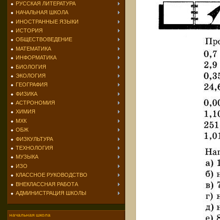
РУССКАЯ ЛИТЕРАТУРА
НАЧАЛЬНАЯ ШКОЛА
ИНОСТРАННЫЕ ЯЗЫКИ
ИСТОРИЯ
ОБЩЕСТВОВЕДЕНИЕ
МАТЕМАТИКА
ИНФОРМАТИКА
БИОЛОГИЯ
ЭКОЛОГИЯ
ГЕОГРАФИЯ
ФИЗИКА
АСТРОНОМИЯ
ХИМИЯ
МХК
ОБЖ
ФИЗКУЛЬТУРА
ТЕХНОЛОГИЯ
МУЗЫКА
ИЗО
КЛАССНОЕ РУКОВОДСТВО
ВНЕКЛАССНАЯ РАБОТА
АДМИНИСТРАЦИЯ ШКОЛЫ
начальная школа