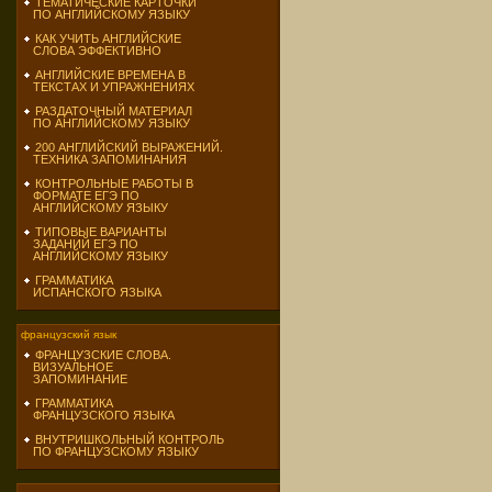
ТЕМАТИЧЕСКИЕ КАРТОЧКИ
ПО АНГЛИЙСКОМУ ЯЗЫКУ
КАК УЧИТЬ АНГЛИЙСКИЕ
СЛОВА ЭФФЕКТИВНО
АНГЛИЙСКИЕ ВРЕМЕНА В
ТЕКСТАХ И УПРАЖНЕНИЯХ
РАЗДАТОЧНЫЙ МАТЕРИАЛ
ПО АНГЛИЙСКОМУ ЯЗЫКУ
200 АНГЛИЙСКИЙ ВЫРАЖЕНИЙ.
ТЕХНИКА ЗАПОМИНАНИЯ
КОНТРОЛЬНЫЕ РАБОТЫ В
ФОРМАТЕ ЕГЭ ПО
АНГЛИЙСКОМУ ЯЗЫКУ
ТИПОВЫЕ ВАРИАНТЫ
ЗАДАНИЙ ЕГЭ ПО
АНГЛИЙСКОМУ ЯЗЫКУ
ГРАММАТИКА
ИСПАНСКОГО ЯЗЫКА
французский язык
ФРАНЦУЗСКИЕ СЛОВА.
ВИЗУАЛЬНОЕ
ЗАПОМИНАНИЕ
ГРАММАТИКА
ФРАНЦУЗСКОГО ЯЗЫКА
ВНУТРИШКОЛЬНЫЙ КОНТРОЛЬ
ПО ФРАНЦУЗСКОМУ ЯЗЫКУ