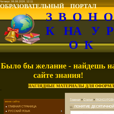
Четверг, 06.08.2026, 12:11
ОБРАЗОВАТЕЛЬНЫЙ ПОРТАЛ
З В О Н 
К НА У 
О К
Было бы желание - найдешь н
сайте знания!
НАГЛЯДНЫЕ МАТЕРИАЛЫ ДЛЯ ОФОРМЛ
<
Главная
»
Статьи
»
РАЗНОУРОВН
меню сайта
ПОНЯТИЕ ДЕСЯТИЧНОЙ
ГЛАВНАЯ СТРАНИЦА
РУССКИЙ ЯЗЫК