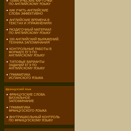
ТЕМАТИЧЕСКИЕ КАРТОЧКИ
ПО АНГЛИЙСКОМУ ЯЗЫКУ
КАК УЧИТЬ АНГЛИЙСКИЕ
СЛОВА ЭФФЕКТИВНО
АНГЛИЙСКИЕ ВРЕМЕНА В
ТЕКСТАХ И УПРАЖНЕНИЯХ
РАЗДАТОЧНЫЙ МАТЕРИАЛ
ПО АНГЛИЙСКОМУ ЯЗЫКУ
200 АНГЛИЙСКИЙ ВЫРАЖЕНИЙ.
ТЕХНИКА ЗАПОМИНАНИЯ
КОНТРОЛЬНЫЕ РАБОТЫ В
ФОРМАТЕ ЕГЭ ПО
АНГЛИЙСКОМУ ЯЗЫКУ
ТИПОВЫЕ ВАРИАНТЫ
ЗАДАНИЙ ЕГЭ ПО
АНГЛИЙСКОМУ ЯЗЫКУ
ГРАММАТИКА
ИСПАНСКОГО ЯЗЫКА
французский язык
ФРАНЦУЗСКИЕ СЛОВА.
ВИЗУАЛЬНОЕ
ЗАПОМИНАНИЕ
ГРАММАТИКА
ФРАНЦУЗСКОГО ЯЗЫКА
ВНУТРИШКОЛЬНЫЙ КОНТРОЛЬ
ПО ФРАНЦУЗСКОМУ ЯЗЫКУ