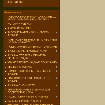
2х2 + ШУТКА
физика в школе
РАБОЧАЯ ПРОГРАММА ПО ФИЗИКЕ. 11
КЛАСС. УГЛУБЛЕННЫЙ УРОВЕНЬ
ИСТОРИЯ ФИЗИКИ
К УРОКАМ ФИЗИКИ
РАБОЧИЕ МАТЕРИАЛЫ К УРОКАМ
ФИЗИКИ
КОНТРОЛЬНЫЕ РАБОТЫ ПО ФИЗИКЕ В
НОВОМ ФОРМАТЕ
РАЗДАТОЧНЫЙ МАТЕРИАЛ ПО ФИЗИКЕ
ФИЗИЧЕСКИЕ ДЕМОНСТРАЦИИ
ФИЗИКА. ТЕОРИЯ И ПРИМЕРЫ
РЕШЕНИЯ ЗАДАЧ
УЧИМСЯ РЕШАТЬ ЗАДАЧИ ПО ФИЗИКЕ
ТЕСТЫ ПО ФИЗИКЕ
САМОСТОЯТЕЛЬНЫЕ РАБОТЫ ПО
ФИЗИКЕ
ДИАГНОСТИЧЕСКИЕ РАБОТЫ ПО
ФИЗИКЕ
ФИЗИКА В КОМИКСАХ
ТРЕНИРОВОЧНЫЕ ЗАДАНИЯ ДЛЯ
ПОДГОТОВКИ К ГИА
ПОДГОТОВКА К ЕГЭ ПО ФИЗИКЕ
ЗАГАДКИ ПРОСТОЙ ВОДЫ