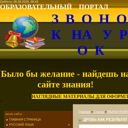
Суббота, 08.08.2026, 06:49
ОБРАЗОВАТЕЛЬНЫЙ ПОРТАЛ
З В О Н 
К НА У 
О К
Было бы желание - найдешь н
сайте знания!
НАГЛЯДНЫЕ МАТЕРИАЛЫ ДЛЯ ОФОРМЛ
<
Главная
»
Статьи
»
РАЗНОУРОВН
меню сайта
ДРОБЬ КАК РЕЗУЛЬТА
ГЛАВНАЯ СТРАНИЦА
РУССКИЙ ЯЗЫК