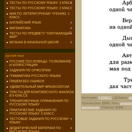
ТЕСТЫ ПО РУССКОМУ ЯЗЫКУ. 3 КЛАСС
ТЕСТЫ ПО РУССКОМУ ЯЗЫКУ. 2 КЛАСС
КИМ ПО ЛИТЕРАТУРНОМУ ЧТЕНИЮ. 1
КЛАСС
АНГЛИЙСКИЙ ЯЗЫК
МАТЕМАТИКА
ТЕСТЫ ПО ПРЕДМЕТУ "ОКРУЖАЮЩИЙ
МИР"
МУЗЫКА В НАЧАЛЬНОЙ ШКОЛЕ
русский язык
РУССКИЕ ПОСЛОВИЦЫ: ТОЛКОВАНИЕ
И ИЛЛЮСТРАЦИИ
ЗАДАНИЯ ПО ОРФОЭПИИ
ГРАММАТИКА РУССКОГО ЯЗЫКА
ПИШЕМ БЕЗ ОШИБОК
УДИВИТЕЛЬНЫЙ МИР ФРАЗЕОЛОГИИ
ТЕКСТЫ ДЛЯ КОМПЛЕКСНОГО АНАЛИЗА
В 9 КЛАССЕ
Категория
:
5 КЛАСС
|
Добавил
:
a
ТРЕНИРОВОЧНЫЕ УПРАЖНЕНИЯ ПО
Просмотров
:
2376
|
Теги
:
задания
РУССКОМУ ЯЗЫКУ
математике
|
Рейтинг
:
0.0
/
0
ПРАКТИЧЕСКИЕ ЗАДАНИЯ ПО
РУССКОМУ ЯЗЫКУ. 5 КЛАСС
ТЕСТОВЫЕ ЗАДАНИЯ ПО РУССКОМУ
ЯЗЫКУ
ДИДАКТИЧЕСКИЙ МАТЕРИАЛ ПО
РУССКОМУ ЯЗЫКУ