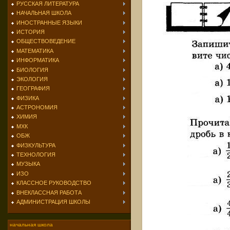
РУССКАЯ ЛИТЕРАТУРА
НАЧАЛЬНАЯ ШКОЛА
ИНОСТРАННЫЕ ЯЗЫКИ
ИСТОРИЯ
ОБЩЕСТВОВЕДЕНИЕ
МАТЕМАТИКА
ИНФОРМАТИКА
БИОЛОГИЯ
ЭКОЛОГИЯ
ГЕОГРАФИЯ
ФИЗИКА
АСТРОНОМИЯ
ХИМИЯ
МХК
ОБЖ
ФИЗКУЛЬТУРА
ТЕХНОЛОГИЯ
МУЗЫКА
ИЗО
КЛАССНОЕ РУКОВОДСТВО
ВНЕКЛАССНАЯ РАБОТА
АДМИНИСТРАЦИЯ ШКОЛЫ
начальная школа