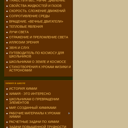
ТЯЖЕСТЬ И ВЕС. РЫЧАГ. ДАВЛЕНИЕ
СВОЙСТВА ЖИДКОСТЕЙ И ГАЗОВ
СКОРОСТЬ. СЛОЖЕНИЕ ДВИЖЕНИЙ
СОПРОТИВЛЕНИЕ СРЕДЫ
ВРАЩЕНИЕ. «ВЕЧНЫЕ ДВИГАТЕЛИ»
ТЕПЛОВЫЕ ЯВЛЕНИЯ
ЛУЧИ СВЕТА
ОТРАЖЕНИЕ И ПРЕЛОМЛЕНИЕ СВЕТА
ИЛЛЮЗИИ ЗРЕНИЯ
ЗВУК И СЛУХ
ПУТЕВОДИТЕЛЬ ПО КОСМОСУ ДЛЯ
ШКОЛЬНИКОВ
ШКОЛЬНИКАМ О ЗЕМЛЕ И КОСМОСЕ
СТИХОТВОРЕНИЯ К УРОКАМ ФИЗИКИ И
АСТРОНОМИИ
химия в школе
ИСТОРИЯ ХИМИИ
ХИМИЯ - ЭТО ИНТЕРЕСНО
ШКОЛЬНИКАМ О ПРЕВРАЩЕНИИ
ЭЛЕМЕНТОВ
МИР, СОЗДАННЫЙ ХИМИКАМИ
РАБОЧИЕ МАТЕРИАЛЫ К УРОКАМ
ХИМИИ
РАСЧЕТНЫЕ ЗАДАЧИ ПО ХИМИИ
ЗАДАЧИ ПОВЫШЕННОЙ ТРУДНОСТИ