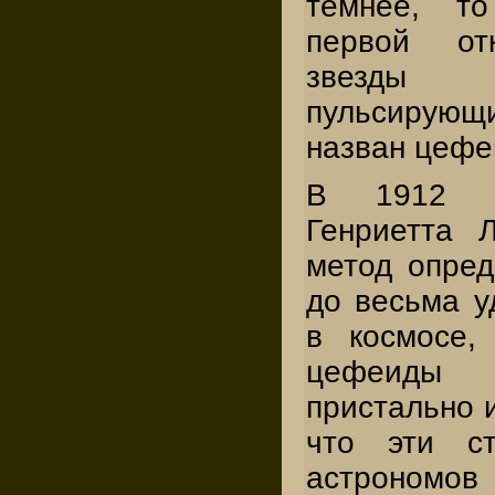
темнее, т
первой от
звезды 
пульсиру
назван цефе
В 1912 г
Генриетта 
метод опред
до весьма у
в космосе,
цефеиды
пристально и
что эти с
астрономо