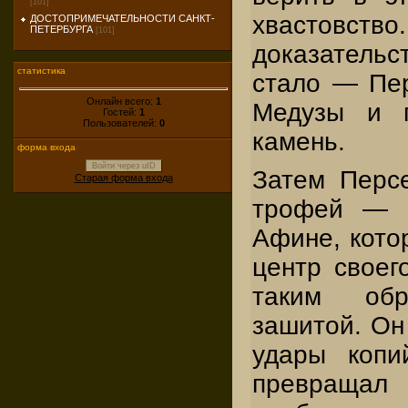
[101]
хвасто
ДОСТОПРИМЕЧАТЕЛЬНОСТИ САНКТ-
ПЕТЕРБУРГА
[101]
доказател
статистика
стало — Пер
Онлайн всего:
1
Медузы и п
Гостей:
1
Пользователей:
0
камень.
форма входа
Войти через uID
Затем Перс
Старая форма входа
трофей — 
Афине, кото
центр своег
таким обр
зашитой. Он
удары копи
превращал 