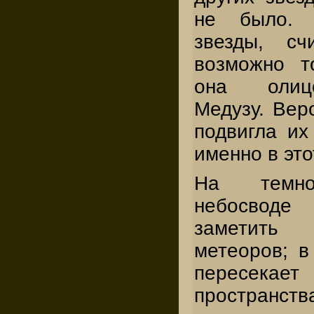
не было. 
звезды, сч
возможно т
она олиц
Медузу. Веро
подвигла их
именно в это
На темно
небосвод
заметить
метеоров; в
пересек
пространс