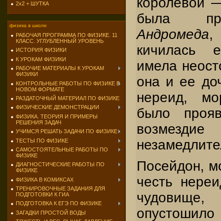
королевой
2х2 + ШУТКА
была пре
физика в школе
Андромеда
,
РАБОЧАЯ ПРОГРАММА ПО ФИЗИКЕ. 11
КЛАСС. УГЛУБЛЕННЫЙ УРОВЕНЬ
кичилась е
ИСТОРИЯ ФИЗИКИ
К УРОКАМ ФИЗИКИ
имела неост
РАБОЧИЕ МАТЕРИАЛЫ К УРОКАМ
ФИЗИКИ
она и ее до
КОНТРОЛЬНЫЕ РАБОТЫ ПО ФИЗИКЕ В
НОВОМ ФОРМАТЕ
нереид, мо
РАЗДАТОЧНЫЙ МАТЕРИАЛ ПО ФИЗИКЕ
ФИЗИЧЕСКИЕ ДЕМОНСТРАЦИИ
было прояв
ФИЗИКА. ТЕОРИЯ И ПРИМЕРЫ
РЕШЕНИЯ ЗАДАЧ
возмезди
УЧИМСЯ РЕШАТЬ ЗАДАЧИ ПО ФИЗИКЕ
незамедлите
ТЕСТЫ ПО ФИЗИКЕ
САМОСТОЯТЕЛЬНЫЕ РАБОТЫ ПО
ФИЗИКЕ
Посейдон, м
ДИАГНОСТИЧЕСКИЕ РАБОТЫ ПО
ФИЗИКЕ
честь нереи
ФИЗИКА В КОМИКСАХ
ТРЕНИРОВОЧНЫЕ ЗАДАНИЯ ДЛЯ
чудовищ
ПОДГОТОВКИ К ГИА
ПОДГОТОВКА К ЕГЭ ПО ФИЗИКЕ
опустошило
ЗАГАДКИ ПРОСТОЙ ВОДЫ