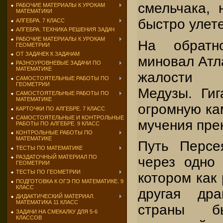
смельчака, 
РАБОЧИЕ МАТЕРИАЛЫ К УРОКАМ
МАТЕМАТИКИ
быстро улете
АЛГЕБРА. 7 КЛАСС
АЛГЕБРА. ТЕХНИКА РЕШЕНИЯ ЗАДАЧ
РАБОЧИЕ МАТЕРИАЛЫ К УРОКАМ
На обратн
ГЕОМЕТРИИ
ОТ ЗАДАЧЕК К ЗАДАЧАМ
миновал Атла
РАЗНОУРОВНЕВЫЕ ЗАДАЧИ ПО
МАТЕМАТИКЕ
жалости 
САМОСТОЯТЕЛЬНЫЕ РАБОТЫ ПО
ГЕОМЕТРИИ
Медузы. Гиг
САМОСТОЯТЕЛЬНЫЕ РАБОТЫ ПО
МАТЕМАТИКЕ
огромную кам
КАРТОЧКИ ПО АЛГЕБРЕ. 7 КЛАСС
САМОСТОЯТЕЛЬНЫЕ И КОНТРОЛЬНЫЕ
мучения пре
РАБОТЫ ПО АЛГЕБРЕ. 9 КЛАСС
КОНТРОЛЬНЫЕ РАБОТЫ ПО
МАТЕМАТИКЕ
Путь Персе
ТЕСТЫ ПО МАТЕМАТИКЕ
РАЗДАТОЧНЫЙ МАТЕРИАЛ ПО
через одно
ГЕОМЕТРИИ
ТЕСТЫ ПО ГЕОМЕТРИИ
котором как
ПОДГОТОВКА К ОГЭ ПО МАТЕМАТИКЕ. 9
КЛАСС
другая др
ДИДАКТИЧЕСКИЙ МАТЕРИАЛ.
МАТЕМАТИКА 11 КЛАСС
страны
ЗАДАЧИ НА СМЕКАЛКУ ДЛЯ 5-6
КЛАССОВ