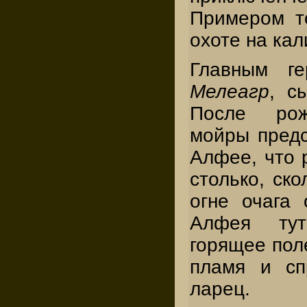
Примером т
охоте на кал
Главным ге
Мелеагр
, с
После рож
мойры предс
Алфее, что 
столько, ско
огне очага 
Алфея ту
горящее поле
пламя и сп
ларец.