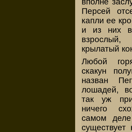
вполне заслу
Персей отс
капли ее кро
и из них в
взрослый
крылатый ко
Любой гор
скакун пол
назван Пег
лошадей, в
так уж при
ничего сх
самом деле
существует