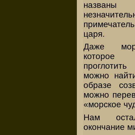
назва
незначител
примечател
царя.
Даже мор
которое
проглотить
можно найт
образе со
можно перев
«морское чу
Нам остал
окончание м