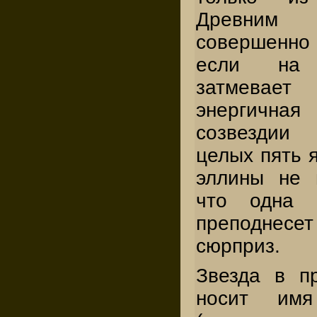
Древним 
совершенн
если на 
затмевае
энергичная
созвездии 
целых пять я
эллины не 
что одна 
преподнесе
сюрприз.
Звезда в п
носит им