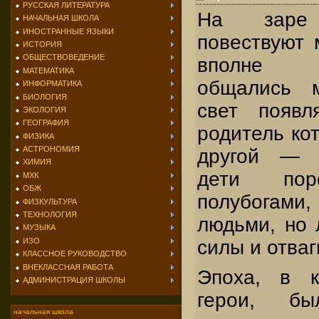
РУССКАЯ ЛИТЕРАТУРА
На заре 
НАЧАЛЬНАЯ ШКОЛА
ИНОСТРАННЫЕ ЯЗЫКИ
повествуют
ИСТОРИЯ
ОБЩЕСТВОВЕДЕНИЕ
вполне н
МАТЕМАТИКА
общались 
ИНФОРМАТИКА
БИОЛОГИЯ
свет появл
ЭКОЛОГИЯ
ГЕОГРАФИЯ
родитель кот
ФИЗИКА
АСТРОНОМИЯ
другой — ч
ХИМИЯ
дети пор
МХК
ОБЖ
полубогами,
ФИЗКУЛЬТУРА
ТЕХНОЛОГИЯ
людьми, но
МУЗЫКА
силы и отва
ИЗО
КЛАССНОЕ РУКОВОДСТВО
ВНЕКЛАССНАЯ РАБОТА
Эпоха, в к
АДМИНИСТРАЦИЯ ШКОЛЫ
герои, бы
начальная школа