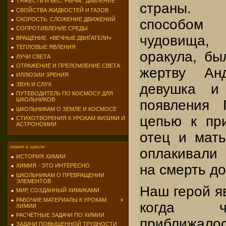
ТЯЖЕСТЬ И ВЕС. РЫЧАГ. ДАВЛЕНИЕ
страны. 
СВОЙСТВА ЖИДКОСТЕЙ И ГАЗОВ
СКОРОСТЬ. СЛОЖЕНИЕ ДВИЖЕНИЙ
способом
СОПРОТИВЛЕНИЕ СРЕДЫ
чудовища,
ВРАЩЕНИЕ. «ВЕЧНЫЕ ДВИГАТЕЛИ»
ТЕПЛОВЫЕ ЯВЛЕНИЯ
оракула, бы
ЛУЧИ СВЕТА
ОТРАЖЕНИЕ И ПРЕЛОМЛЕНИЕ СВЕТА
жертву Анд
ИЛЛЮЗИИ ЗРЕНИЯ
ЗВУК И СЛУХ
девушка и
ПУТЕВОДИТЕЛЬ ПО КОСМОСУ ДЛЯ
ШКОЛЬНИКОВ
появления 
ШКОЛЬНИКАМ О ЗЕМЛЕ И КОСМОСЕ
цепью к пр
СТИХОТВОРЕНИЯ К УРОКАМ ФИЗИКИ И
АСТРОНОМИИ
отец и мать
химия в школе
оплакивали
ИСТОРИЯ ХИМИИ
на смерть до
ХИМИЯ - ЭТО ИНТЕРЕСНО
ШКОЛЬНИКАМ О ПРЕВРАЩЕНИИ
ЭЛЕМЕНТОВ
Наш герой яв
МИР, СОЗДАННЫЙ ХИМИКАМИ
РАБОЧИЕ МАТЕРИАЛЫ К УРОКАМ
когда ч
ХИМИИ
РАСЧЕТНЫЕ ЗАДАЧИ ПО ХИМИИ
приближало
ЗАДАЧИ ПОВЫШЕННОЙ ТРУДНОСТИ