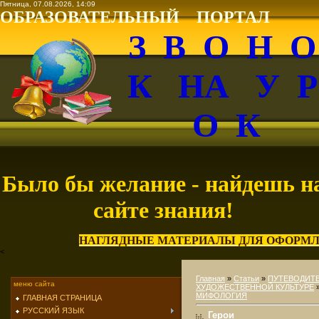
Пятница, 07.08.2026, 14:09
ОБРАЗОВАТЕЛЬНЫЙ ПОРТАЛ
З В О Н 
К НА У 
О К
Было бы желание - найдешь н
сайте знания!
НАГЛЯДНЫЕ МАТЕРИАЛЫ ДЛЯ ОФОРМЛ
<
Главная
»
Статьи
»
ПУТЕВОДИТ
меню сайта
ХУДОЖЕСТВЕННОЙ КУЛЬТУРЕ
МИФОЛОГИЯ
ГЛАВНАЯ СТРАНИЦА
РУССКИЙ ЯЗЫК
Герои