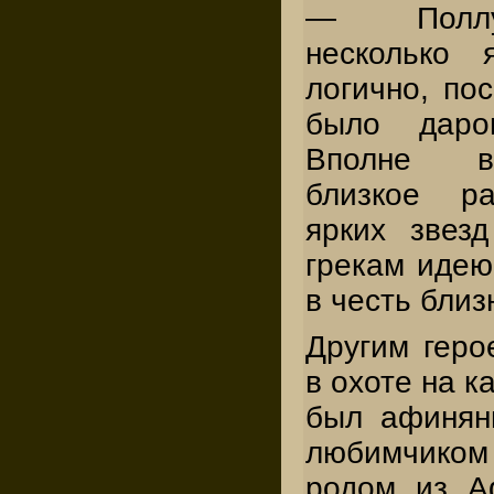
— Поллук
несколько 
логично, по
было даров
Вполне в
близкое ра
ярких звез
грекам идею
в честь близ
Другим геро
в охоте на к
был афиня
любимчиком
родом из А