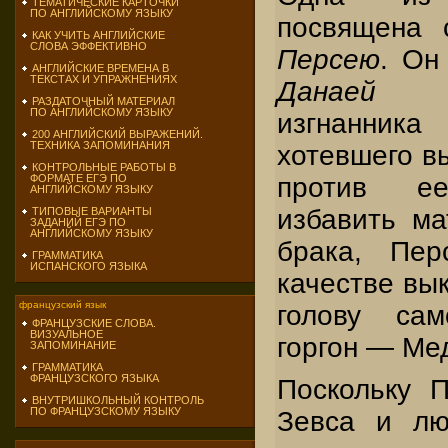
ТЕМАТИЧЕСКИЕ КАРТОЧКИ
ПО АНГЛИЙСКОМУ ЯЗЫКУ
посвящена 
КАК УЧИТЬ АНГЛИЙСКИЕ
СЛОВА ЭФФЕКТИВНО
Персею
. Он
АНГЛИЙСКИЕ ВРЕМЕНА В
ТЕКСТАХ И УПРАЖНЕНИЯХ
Данаей
вл
РАЗДАТОЧНЫЙ МАТЕРИАЛ
ПО АНГЛИЙСКОМУ ЯЗЫКУ
изгнанника
200 АНГЛИЙСКИЙ ВЫРАЖЕНИЙ.
ТЕХНИКА ЗАПОМИНАНИЯ
хотевшего в
КОНТРОЛЬНЫЕ РАБОТЫ В
против е
ФОРМАТЕ ЕГЭ ПО
АНГЛИЙСКОМУ ЯЗЫКУ
избавить ма
ТИПОВЫЕ ВАРИАНТЫ
ЗАДАНИЙ ЕГЭ ПО
АНГЛИЙСКОМУ ЯЗЫКУ
брака, Пер
ГРАММАТИКА
ИСПАНСКОГО ЯЗЫКА
качестве вы
французский язык
голову са
ФРАНЦУЗСКИЕ СЛОВА.
ВИЗУАЛЬНОЕ
горгон — Ме
ЗАПОМИНАНИЕ
ГРАММАТИКА
ФРАНЦУЗСКОГО ЯЗЫКА
Поскольку 
ВНУТРИШКОЛЬНЫЙ КОНТРОЛЬ
ПО ФРАНЦУЗСКОМУ ЯЗЫКУ
Зевса и лю