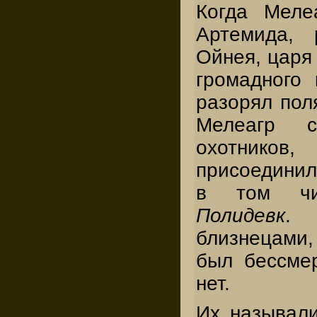
Когда Меле
Артемида, 
Ойнея, царя
громадного 
разорял поля
Мелеагр с
охотнико
присоединил
в том ч
Полидевк
.
близнецами,
был бессме
нет.
Их называ