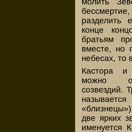
молить Зев
бессмертие,
разделить 
конце конц
братьям пр
вместе, но 
небесах, то 
Кастора и
можно от
созвездий. Т
называетс
«близнецы»)
две ярких з
именуется К