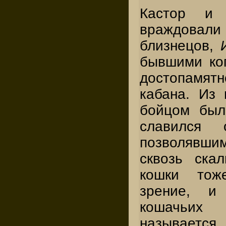
Кастор и 
враждовали
близнецов,
бывшими ког
достопам
кабана. Из
бойцом был
славился 
позволявши
сквозь скал
кошки тож
зрение, и
кошачь
называется 