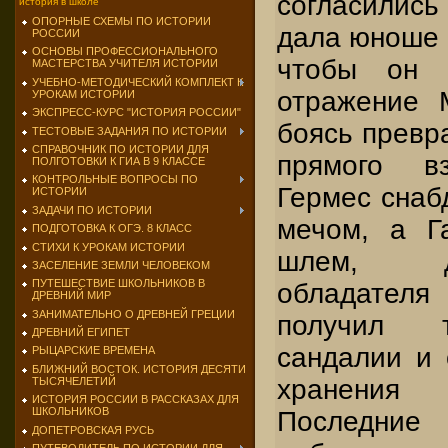
согласились
история в школе
ОПОРНЫЕ СХЕМЫ ПО ИСТОРИИ
дала юноше 
РОССИИ
ОСНОВЫ ПРОФЕССИОНАЛЬНОГО
чтобы он 
МАСТЕРСТВА УЧИТЕЛЯ ИСТОРИИ
УЧЕБНО-МЕТОДИЧЕСКИЙ КОМПЛЕКТ К
отражение 
УРОКАМ ИСТОРИИ
ЭКСПРЕСС-КУРС "ИСТОРИЯ РОССИИ"
боясь превра
ТЕСТОВЫЕ ЗАДАНИЯ ПО ИСТОРИИ
СПРАВОЧНИК ПО ИСТОРИИ ДЛЯ
прямого вз
ПОЛГОТОВКИ К ГИА В 9 КЛАССЕ
КОНТРОЛЬНЫЕ ВОПРОСЫ ПО
Гермес снаб
ИСТОРИИ
ЗАДАЧИ ПО ИСТОРИИ
мечом, а Г
ПОДГОТОВКА К ОГЭ. 8 КЛАСС
СТИХИ К УРОКАМ ИСТОРИИ
шлем, д
ЗАСЕЛЕНИЕ ЗЕМЛИ ЧЕЛОВЕКОМ
ПУТЕШЕСТВИЕ ШКОЛЬНИКОВ В
обладателя
ДРЕВНИЙ МИР
ЗАНИМАТЕЛЬНО О ДРЕВНЕЙ ГРЕЦИИ
получил 
ДРЕВНИЙ ЕГИПЕТ
сандалии и
РЫЦАРСКИЕ ВРЕМЕНА
БЛИЖНИЙ ВОСТОК. ИСТОРИЯ ДЕСЯТИ
хранения 
ТЫСЯЧЕЛЕТИЙ
ИСТОРИЯ РОССИИ В РАССКАЗАХ ДЛЯ
ШКОЛЬНИКОВ
Последние
ДОПЕТРОВСКАЯ РУСЬ