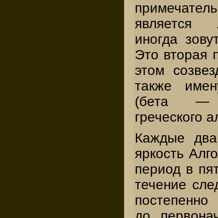
примечат
является 
иногда зову
Это вторая п
этом созвез
также имен
(бета — 
греческого а
Каждые два
яркость Алго
период в пят
течение сле
постепенно 
до первона