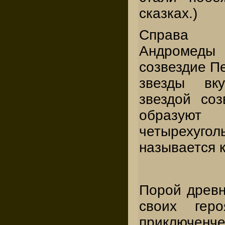
сказках.)
Справа 
Андроме
созвездие Пе
звезды вк
звездой со
образу
четырехуг
называется 
Порой древн
своих геро
приключе