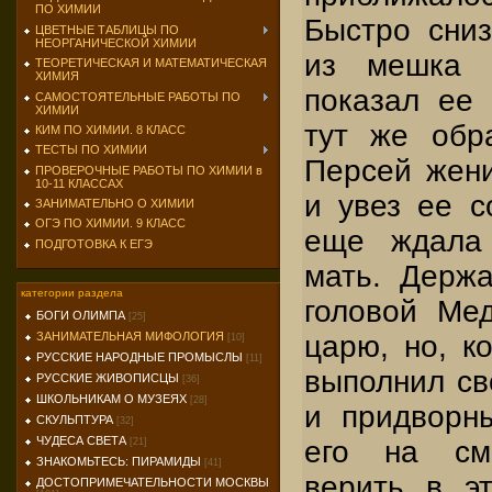
ПО ХИМИИ
Быстро сниз
ЦВЕТНЫЕ ТАБЛИЦЫ ПО
НЕОРГАНИЧЕСКОЙ ХИМИИ
из мешка 
ТЕОРЕТИЧЕСКАЯ И МАТЕМАТИЧЕСКАЯ
ХИМИЯ
показал ее 
САМОСТОЯТЕЛЬНЫЕ РАБОТЫ ПО
ХИМИИ
тут же обр
КИМ ПО ХИМИИ. 8 КЛАСС
ТЕСТЫ ПО ХИМИИ
Персей жен
ПРОВЕРОЧНЫЕ РАБОТЫ ПО ХИМИИ в
10-11 КЛАССАХ
и увез ее с
ЗАНИМАТЕЛЬНО О ХИМИИ
ОГЭ ПО ХИМИИ. 9 КЛАСС
еще ждала 
ПОДГОТОВКА К ЕГЭ
мать. Держ
категории раздела
головой Ме
БОГИ ОЛИМПА
[25]
царю, но, ко
ЗАНИМАТЕЛЬНАЯ МИФОЛОГИЯ
[10]
РУССКИЕ НАРОДНЫЕ ПРОМЫСЛЫ
[11]
выполнил св
РУССКИЕ ЖИВОПИСЦЫ
[36]
ШКОЛЬНИКАМ О МУЗЕЯХ
[28]
и придворн
СКУЛЬПТУРА
[32]
ЧУДЕСА СВЕТА
его на см
[21]
ЗНАКОМЬТЕСЬ: ПИРАМИДЫ
[41]
верить в э
ДОСТОПРИМЕЧАТЕЛЬНОСТИ МОСКВЫ