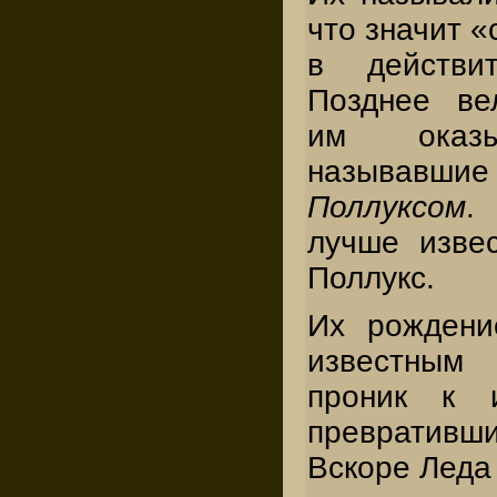
что значит «
в действит
Позднее ве
им оказы
называвш
Поллуксом
.
лучше изве
Поллукс.
Их рождени
известным 
проник к
превратив
Вскоре Леда 