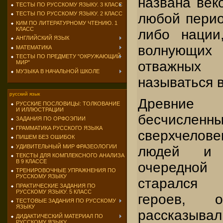
названа век
ТЕСТЫ ПО РУССКОМУ ЯЗЫКУ. 3 КЛАСС
ТЕСТЫ ПО РУССКОМУ ЯЗЫКУ. 2 КЛАСС
любой перио
КИМ ПО ЛИТЕРАТУРНОМУ ЧТЕНИЮ. 1
КЛАСС
либо нации
АНГЛИЙСКИЙ ЯЗЫК
волнующих 
МАТЕМАТИКА
ТЕСТЫ ПО ПРЕДМЕТУ "ОКРУЖАЮЩИЙ
отважных
МИР"
МУЗЫКА В НАЧАЛЬНОЙ ШКОЛЕ
называться в
русский язык
Древние 
РУССКИЕ ПОСЛОВИЦЫ: ТОЛКОВАНИЕ
И ИЛЛЮСТРАЦИИ
бесчисленны
ЗАДАНИЯ ПО ОРФОЭПИИ
ГРАММАТИКА РУССКОГО ЯЗЫКА
сверхчело
ПИШЕМ БЕЗ ОШИБОК
УДИВИТЕЛЬНЫЙ МИР ФРАЗЕОЛОГИИ
людей и 
ТЕКСТЫ ДЛЯ КОМПЛЕКСНОГО АНАЛИЗА
В 9 КЛАССЕ
очередно
ТРЕНИРОВОЧНЫЕ УПРАЖНЕНИЯ ПО
РУССКОМУ ЯЗЫКУ
старался 
ПРАКТИЧЕСКИЕ ЗАДАНИЯ ПО
РУССКОМУ ЯЗЫКУ. 5 КЛАСС
героев, 
ТЕСТОВЫЕ ЗАДАНИЯ ПО РУССКОМУ
ЯЗЫКУ
расска
ДИДАКТИЧЕСКИЙ МАТЕРИАЛ ПО
РУССКОМУ ЯЗЫКУ