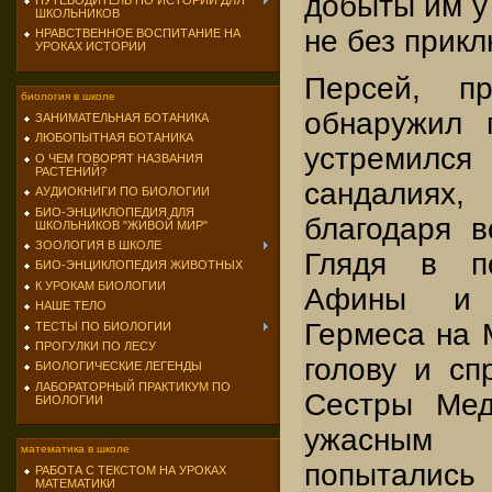
добыты им у
ПУТЕВОДИТЕЛЬ ПО ИСТОРИИ ДЛЯ
ШКОЛЬНИКОВ
не без прик
НРАВСТВЕННОЕ ВОСПИТАНИЕ НА
УРОКАХ ИСТОРИИ
Персей, п
биология в школе
обнаружил 
ЗАНИМАТЕЛЬНАЯ БОТАНИКА
ЛЮБОПЫТНАЯ БОТАНИКА
устремился
О ЧЕМ ГОВОРЯТ НАЗВАНИЯ
РАСТЕНИЙ?
сандалия
АУДИОКНИГИ ПО БИОЛОГИИ
БИО-ЭНЦИКЛОПЕДИЯ ДЛЯ
благодаря 
ШКОЛЬНИКОВ "ЖИВОЙ МИР"
ЗООЛОГИЯ В ШКОЛЕ
Глядя в п
БИО-ЭНЦИКЛОПЕДИЯ ЖИВОТНЫХ
К УРОКАМ БИОЛОГИИ
Афины и 
НАШЕ ТЕЛО
Гермеса на М
ТЕСТЫ ПО БИОЛОГИИ
ПРОГУЛКИ ПО ЛЕСУ
голову и сп
БИОЛОГИЧЕСКИЕ ЛЕГЕНДЫ
ЛАБОРАТОРНЫЙ ПРАКТИКУМ ПО
Сестры Мед
БИОЛОГИИ
ужасным
математика в школе
попытал
РАБОТА С ТЕКСТОМ НА УРОКАХ
МАТЕМАТИКИ