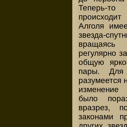
Теперь-то
происходит 
Алголя име
звезда-сп
вращаясь
регулярно за
общую ярко
пары. Для 
разумеется н
изменение
было пора
вразрез, 
законами п
других звез