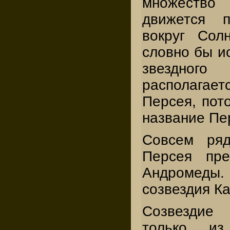
множество
движется 
вокруг Сол
словно бы ис
звездно
располага
Персея, пот
название Пе
Совсем ряд
Персея пре
Андромеды. 
созвездия К
Созвездие
только из