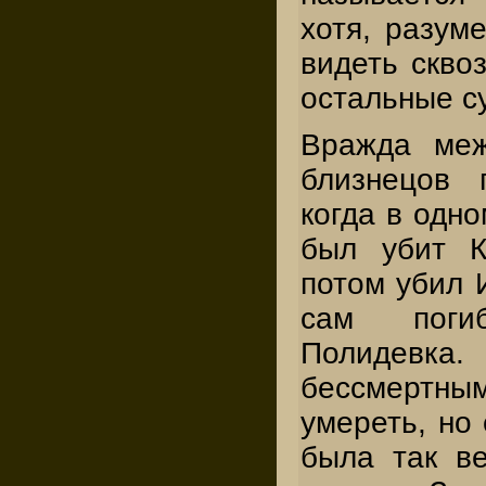
хотя, разуме
видеть сквоз
остальные с
Вражда меж
близнецов 
когда в одн
был убит К
потом убил 
сам поги
Полиде
бессмертным
умереть, но 
была так ве