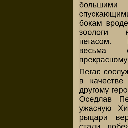
большими
спускающим
бокам вроде
зоологи 
пегасом. 
весьма с
прекрасному
Пегас сослу
в качестве
другому ге
Оседлав Пе
ужасную Хи
рыцари ве
стали побе