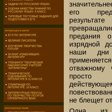
значительне
ЗАДАЧИ ПО РУССКОМУ ЯЗЫКУ
ОЦЕНКА КАЧЕСТВА ЗНАНИЙ ПО
его пред
РУССКОМУ ЯЗЫКУ. 6 КЛАСС
ТИПОВЫЕ ТЕСТОВЫЕ ЗАДАНИЯ ДЛЯ
результ
ПОДГОТОВКИ К ЕГЭ
превращали
литература в школе
предания о
ЕГЭ ПО ЛИТЕРАТУРЕ
ВЕЛИКИЕ ПИСАТЕЛИ
изрядной д
ИЗУЧЕНИЕ ТВОРЧЕСТВА
ГОГОЛЯ
наши дни
50 КНИГ ИЗМЕНИВШИХ
ЛИТЕРАТУРУ
применяе
ТРЕНИНГИ "ТВОРЧЕСКАЯ
ЛАБОРАТОРИЯ УЧИТЕЛЯ
отважному 
ЛИТЕРАТУРЫ"
ТЕМАТИЧЕСКОЕ
просто
ОЦЕНИВАНИЕ ПО
ЛИТЕРАТУРЕ В 11 КЛАССЕ
действ
ОЛИМПИАДА ПО
ЛИТЕРАТУРЕ. 10 КЛАСС
повествован
ЛИТЕРАТУРНЫЕ РЕБУСЫ
ПО ТВОРЧЕСТВУ ПОЭТОВ
не блещет от
СЕРЕБРЯНОГО ВЕКА
иностранные языки
Одна из 