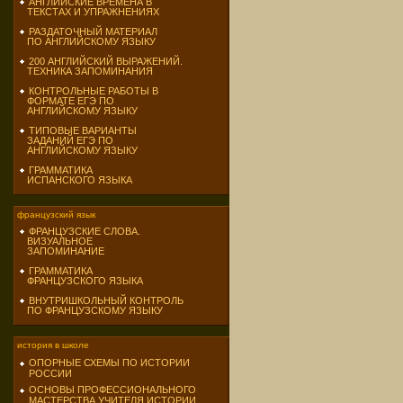
АНГЛИЙСКИЕ ВРЕМЕНА В
ТЕКСТАХ И УПРАЖНЕНИЯХ
РАЗДАТОЧНЫЙ МАТЕРИАЛ
ПО АНГЛИЙСКОМУ ЯЗЫКУ
200 АНГЛИЙСКИЙ ВЫРАЖЕНИЙ.
ТЕХНИКА ЗАПОМИНАНИЯ
КОНТРОЛЬНЫЕ РАБОТЫ В
ФОРМАТЕ ЕГЭ ПО
АНГЛИЙСКОМУ ЯЗЫКУ
ТИПОВЫЕ ВАРИАНТЫ
ЗАДАНИЙ ЕГЭ ПО
АНГЛИЙСКОМУ ЯЗЫКУ
ГРАММАТИКА
ИСПАНСКОГО ЯЗЫКА
французский язык
ФРАНЦУЗСКИЕ СЛОВА.
ВИЗУАЛЬНОЕ
ЗАПОМИНАНИЕ
ГРАММАТИКА
ФРАНЦУЗСКОГО ЯЗЫКА
ВНУТРИШКОЛЬНЫЙ КОНТРОЛЬ
ПО ФРАНЦУЗСКОМУ ЯЗЫКУ
история в школе
ОПОРНЫЕ СХЕМЫ ПО ИСТОРИИ
РОССИИ
ОСНОВЫ ПРОФЕССИОНАЛЬНОГО
МАСТЕРСТВА УЧИТЕЛЯ ИСТОРИИ