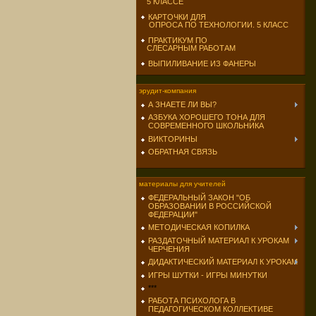
5 КЛАССЕ
КАРТОЧКИ ДЛЯ
ОПРОСА ПО ТЕХНОЛОГИИ. 5 КЛАСС
ПРАКТИКУМ ПО
СЛЕСАРНЫМ РАБОТАМ
ВЫПИЛИВАНИЕ ИЗ ФАНЕРЫ
эрудит-компания
А ЗНАЕТЕ ЛИ ВЫ?
АЗБУКА ХОРОШЕГО ТОНА ДЛЯ
СОВРЕМЕННОГО ШКОЛЬНИКА
ВИКТОРИНЫ
ОБРАТНАЯ СВЯЗЬ
материалы для учителей
ФЕДЕРАЛЬНЫЙ ЗАКОН "ОБ
ОБРАЗОВАНИИ В РОССИЙСКОЙ
ФЕДЕРАЦИИ"
МЕТОДИЧЕСКАЯ КОПИЛКА
РАЗДАТОЧНЫЙ МАТЕРИАЛ К УРОКАМ
ЧЕРЧЕНИЯ
ДИДАКТИЧЕСКИЙ МАТЕРИАЛ К УРОКАМ
ИГРЫ ШУТКИ - ИГРЫ МИНУТКИ
***
РАБОТА ПСИХОЛОГА В
ПЕДАГОГИЧЕСКОМ КОЛЛЕКТИВЕ