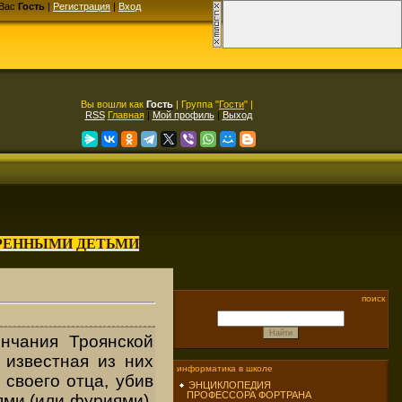
Вас
Гость
|
Регистрация
|
Вход
Вы вошли как
Гость
| Группа "
Гости
" |
RSS
Главная
|
Мой профиль
|
Выход
АРЕННЫМИ ДЕТЬМИ
поиск
ончания Троянской
 известная из них
информатика в школе
 своего отца, убив
ЭНЦИКЛОПЕДИЯ
ПРОФЕССОРА ФОРТРАНА
ями (или фуриями),