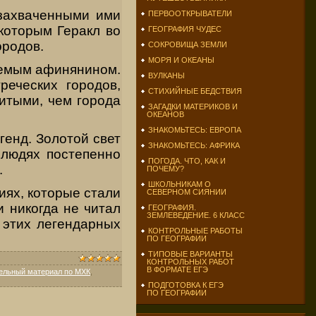
 захваченными ими
ПЕРВООТКРЫВАТЕЛИ
которым Геракл во
ГЕОГРАФИЯ ЧУДЕС
ородов.
СОКРОВИЩА ЗЕМЛИ
МОРЯ И ОКЕАНЫ
жаемым афинянином.
ВУЛКАНЫ
реческих городов,
СТИХИЙНЫЕ БЕДСТВИЯ
итыми, чем города
ЗАГАДКИ МАТЕРИКОВ И
ОКЕАНОВ
ЗНАКОМЬТЕСЬ: ЕВРОПА
генд. Золотой свет
ЗНАКОМЬТЕСЬ: АФРИКА
 людях постепенно
ПОГОДА. ЧТО, КАК И
.
ПОЧЕМУ?
ШКОЛЬНИКАМ О
иях, которые стали
СЕВЕРНОМ СИЯНИИ
и никогда не читал
ГЕОГРАФИЯ.
ЗЕМЛЕВЕДЕНИЕ. 6 КЛАСС
 этих легендарных
КОНТРОЛЬНЫЕ РАБОТЫ
ПО ГЕОГРАФИИ
ТИПОВЫЕ ВАРИАНТЫ
КОНТРОЛЬНЫХ РАБОТ
В ФОРМАТЕ ЕГЭ
ельный материал по МХК
,
ПОДГОТОВКА К ЕГЭ
ПО ГЕОГРАФИИ