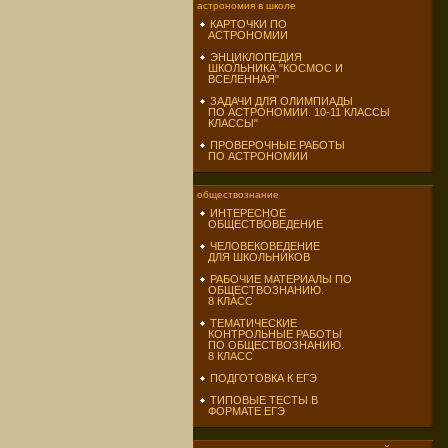
астрономия в школе
КАРТОЧКИ ПО
АСТРОНОМИИ
ЭНЦИКЛОПЕДИЯ
ШКОЛЬНИКА "КОСМОС И
ВСЕЛЕННАЯ"
ЗАДАЧИ ДЛЯ ОЛИМПИАДЫ
ПО АСТРОНОМИИ. 10-11 КЛАССЫ
КЛАССЫ"
ПРОВЕРОЧНЫЕ РАБОТЫ
ПО АСТРОНОМИИ
обществознание
ИНТЕРЕСНОЕ
ОБЩЕСТВОВЕДЕНИЕ
ЧЕЛОВЕКОВЕДЕНИЕ
ДЛЯ ШКОЛЬНИКОВ
РАБОЧИЕ МАТЕРИАЛЫ ПО
ОБЩЕСТВОЗНАНИЮ.
8 КЛАСС
ТЕМАТИЧЕСКИЕ
КОНТРОЛЬНЫЕ РАБОТЫ
ПО ОБЩЕСТВОЗНАНИЮ.
8 КЛАСС
ПОДГОТОВКА К ЕГЭ
ТИПОВЫЕ ТЕСТЫ В
ФОРМАТЕ ЕГЭ