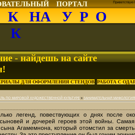
ОВАТЕЛЬНЫЙ ПОРТАЛ
Приветствую 
О К НА У Р О
К
ие - найдешь на сайте
я!
ЕРИАЛЫ ДЛЯ ОФОРМЛЕНИЯ СТЕНДОВ
РАБОТА С ОД
ЛЬ ПО МИРОВОЙ ХУДОЖЕСТВЕННОЙ КУЛЬТУРЕ
»
ЗАНИМАТЕЛЬНАЯ МИФОЛОГИЯ
лько легенд, повествующих о днях после ок
сыновей и дочерей героев этой войны. Самая
 сына Агамемнона, который отомстил за смерть
естру. За это преступление он был гоним эрини