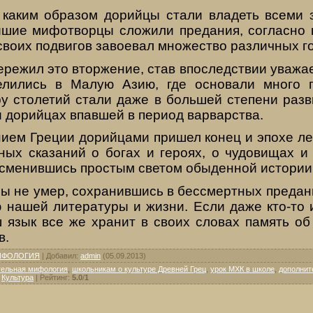
 каким образом дорийцы стали владеть всеми
йшие мифотворцы сложили предания, согласно 
воих подвигов завоевал множество различных г
пережил это вторжение, став впоследствии ува
лились в Малую Азию, где основали много г
ру столетий стали даже в большей степени разв
 дорийцах впавшей в период варварства.
ием Греции дорийцами пришел конец и эпохе ле
ных сказаний о богах и героях, о чудовищах и
 сменившись простым светом обыденной истории
зы не умер, сохранившись в бессмертных предан
 нашей литературы и жизни. Если даже кто-то 
ш язык все же хранит в своих словах память об
в.
ИФОЛОГИЯ
|
Добавил
:
admin
(05.09.2013)
тельная мифология
,
школьникам о культуре Древней Грец
,
урок МХК в школе
,
дополнит
,
Культура
|
Рейтинг
:
5.0
/
1