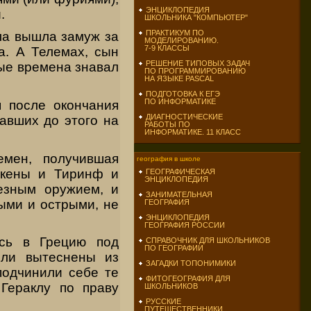
ЭНЦИКЛОПЕДИЯ
.
ШКОЛЬНИКА "КОМПЬЮТЕР"
ПРАКТИКУМ ПО
ла вышла замуж за
МОДЕЛИРОВАНИЮ.
7-9 КЛАССЫ
а. А Телемах, сын
РЕШЕНИЕ ТИПОВЫХ ЗАДАЧ
лые времена знавал
ПО ПРОГРАММИРОВАНИЮ
НА ЯЗЫКЕ PASCAL
ПОДГОТОВКА К ЕГЭ
ПО ИНФОРМАТИКЕ
я после окончания
ДИАГНОСТИЧЕСКИЕ
авших до этого на
РАБОТЫ ПО
ИНФОРМАТИКЕ. 11 КЛАСС
емен, получившая
география в школе
икены и Тиринф и
ГЕОГРАФИЧЕСКАЯ
ЭНЦИКЛОПЕДИЯ
езным оружием, и
ЗАНИМАТЕЛЬНАЯ
ыми и острыми, не
ГЕОГРАФИЯ
ЭНЦИКЛОПЕДИЯ
ГЕОГРАФИЯ РОССИИ
ись в Грецию под
СПРАВОЧНИК ДЛЯ ШКОЛЬНИКОВ
ПО ГЕОГРАФИИ
ыли вытеснены из
ЗАГАДКИ ТОПОНИМИКИ
подчинили себе те
ФИТОГЕОГРАФИЯ ДЛЯ
 Гераклу по праву
ШКОЛЬНИКОВ
РУССКИЕ
ПУТЕШЕСТВЕННИКИ