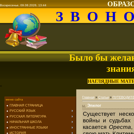
ОБРАЗ
Воскресенье, 09.08.2026, 13:44
З В О Н 
Было бы желан
знани
НАГЛЯДНЫЕ МАТ
<
Главная
»
Статьи
»
ПУТЕВОДИТЕ
меню сайта
Эпилог
ГЛАВНАЯ СТРАНИЦА
РУССКИЙ ЯЗЫК
Существует неско
РУССКАЯ ЛИТЕРАТУРА
войны и судьбах 
НАЧАЛЬНАЯ ШКОЛА
касается
Ореста
,
ИНОСТРАННЫЕ ЯЗЫКИ
свою мать Клитемн
ИСТОРИЯ