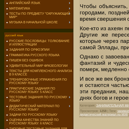
АНГЛИЙСКИЙ ЯЗЫК
Чтобы объяснить,
МАТЕМАТИКА
городами, поздне
ТЕСТЫ ПО ПРЕДМЕТУ "ОКРУЖАЮЩИЙ
МИР"
время свершения с
МУЗЫКА В НАЧАЛЬНОЙ ШКОЛЕ
Кое-кто из ахеян 
Другие же пересе
русский язык
которые через па
РУССКИЕ ПОСЛОВИЦЫ: ТОЛКОВАНИЕ
И ИЛЛЮСТРАЦИИ
самой Эллады, при
ЗАДАНИЯ ПО ОРФОЭПИИ
ГРАММАТИКА РУССКОГО ЯЗЫКА
Однако с завоеван
ПИШЕМ БЕЗ ОШИБОК
фантазий и чудес
УДИВИТЕЛЬНЫЙ МИР ФРАЗЕОЛОГИИ
померк, медленно
ТЕКСТЫ ДЛЯ КОМПЛЕКСНОГО АНАЛИЗА
В 9 КЛАССЕ
И все же век брон
ТРЕНИРОВОЧНЫЕ УПРАЖНЕНИЯ ПО
РУССКОМУ ЯЗЫКУ
и остаются частью
ПРАКТИЧЕСКИЕ ЗАДАНИЯ ПО
эти предания, на
РУССКОМУ ЯЗЫКУ. 5 КЛАСС
днях богов и герое
ТЕСТОВЫЕ ЗАДАНИЯ ПО РУССКОМУ
ЯЗЫКУ
Категория
:
ЗАНИМАТЕЛЬНАЯ М
ДИДАКТИЧЕСКИЙ МАТЕРИАЛ ПО
РУССКОМУ ЯЗЫКУ
Просмотров
:
1258
|
Теги
:
занима
дидактический материал по МХК
ЗАДАЧИ ПО РУССКОМУ ЯЗЫКУ
ОЦЕНКА КАЧЕСТВА ЗНАНИЙ ПО
РУССКОМУ ЯЗЫКУ. 6 КЛАСС
ТИПОВЫЕ ТЕСТОВЫЕ ЗАДАНИЯ ДЛЯ