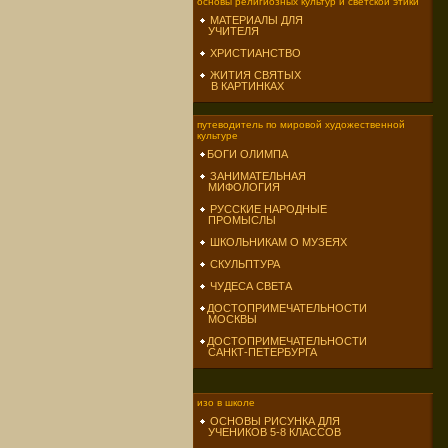
основы религиозных культур и светской этики
МАТЕРИАЛЫ ДЛЯ
УЧИТЕЛЯ
ХРИСТИАНСТВО
ЖИТИЯ СВЯТЫХ
В КАРТИНКАХ
путеводитель по мировой художественной
культуре
БОГИ ОЛИМПА
ЗАНИМАТЕЛЬНАЯ
МИФОЛОГИЯ
РУССКИЕ НАРОДНЫЕ
ПРОМЫСЛЫ
ШКОЛЬНИКАМ О МУЗЕЯХ
СКУЛЬПТУРА
ЧУДЕСА СВЕТА
ДОСТОПРИМЕЧАТЕЛЬНОСТИ
МОСКВЫ
ДОСТОПРИМЕЧАТЕЛЬНОСТИ
САНКТ-ПЕТЕРБУРГА
изо в школе
ОСНОВЫ РИСУНКА ДЛЯ
УЧЕНИКОВ 5-8 КЛАССОВ