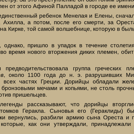
лен от этого Афиной Палладой в городе ее имени
 единственный ребенок Менелая и Елены, снача
 Ахилла, а потом, после его смерти, за Орест
на Кирке, той самой волшебнице, которую в бы
, однако, пришло в упадок в течение столети
 во время нового вторжения диких племен, обит
 предводительствовала группа греческих пл
ев
, около 1100 года до н. э. разрушивших М
о всех частях Греции. Дорийцы обладали жел
 бронзовыми мечами и копьями, не столь прочн
отив пришельцев.
 легенды рассказывают, что дорийцы вторгл
отомков Геракла. Сыновья его (Гераклиды) б
уки вернулись, разбили армию сына Ореста и 
 которые, как они утверждали, принадлежали