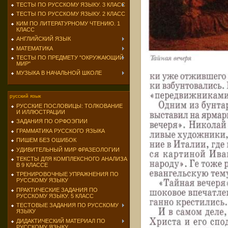
ТЕСТЫ ПО РУССКОМУ ЯЗЫКУ. 3 КЛАСС
ТЕСТЫ ПО РУССКОМУ ЯЗЫКУ. 2 КЛАСС
КИМ ПО ЛИТЕРАТУРНОМУ ЧТЕНИЮ. 1
КЛАСС
АНГЛИЙСКИЙ ЯЗЫК
МАТЕМАТИКА
ТЕСТЫ ПО ПРЕДМЕТУ "ОКРУЖАЮЩИЙ
МИР"
МУЗЫКА В НАЧАЛЬНОЙ ШКОЛЕ
русский язык
РУССКИЕ ПОСЛОВИЦЫ: ТОЛКОВАНИЕ
И ИЛЛЮСТРАЦИИ
ЗАДАНИЯ ПО ОРФОЭПИИ
ГРАММАТИКА РУССКОГО ЯЗЫКА
ПИШЕМ БЕЗ ОШИБОК
УДИВИТЕЛЬНЫЙ МИР ФРАЗЕОЛОГИИ
ТЕКСТЫ ДЛЯ КОМПЛЕКСНОГО АНАЛИЗА
В 9 КЛАССЕ
ТРЕНИРОВОЧНЫЕ УПРАЖНЕНИЯ ПО
РУССКОМУ ЯЗЫКУ
ПРАКТИЧЕСКИЕ ЗАДАНИЯ ПО
РУССКОМУ ЯЗЫКУ. 5 КЛАСС
ТЕСТОВЫЕ ЗАДАНИЯ ПО РУССКОМУ
ЯЗЫКУ
ДИДАКТИЧЕСКИЙ МАТЕРИАЛ ПО
РУССКОМУ ЯЗЫКУ