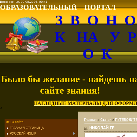
Воскресенье, 09.08.2026, 00:41
ОБРАЗОВАТЕЛЬНЫЙ ПОРТАЛ
З В О Н 
К НА У 
О К
Было бы желание - найдешь н
сайте знания!
НАГЛЯДНЫЕ МАТЕРИАЛЫ ДЛЯ ОФОРМЛ
<
Главная
»
Статьи
»
ПУТЕВОДИТЕ
меню сайта
НИКОЛАЙ ГЕ
ГЛАВНАЯ СТРАНИЦА
РУССКИЙ ЯЗЫК