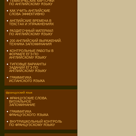
ТЕМАТИЧЕСКИЕ КАРТОЧКИ
ПО АНГЛИЙСКОМУ ЯЗЫКУ
КАК УЧИТЬ АНГЛИЙСКИЕ
СЛОВА ЭФФЕКТИВНО
АНГЛИЙСКИЕ ВРЕМЕНА В
ТЕКСТАХ И УПРАЖНЕНИЯХ
РАЗДАТОЧНЫЙ МАТЕРИАЛ
ПО АНГЛИЙСКОМУ ЯЗЫКУ
200 АНГЛИЙСКИЙ ВЫРАЖЕНИЙ.
ТЕХНИКА ЗАПОМИНАНИЯ
КОНТРОЛЬНЫЕ РАБОТЫ В
ФОРМАТЕ ЕГЭ ПО
АНГЛИЙСКОМУ ЯЗЫКУ
ТИПОВЫЕ ВАРИАНТЫ
ЗАДАНИЙ ЕГЭ ПО
АНГЛИЙСКОМУ ЯЗЫКУ
ГРАММАТИКА
ИСПАНСКОГО ЯЗЫКА
французский язык
ФРАНЦУЗСКИЕ СЛОВА.
ВИЗУАЛЬНОЕ
ЗАПОМИНАНИЕ
ГРАММАТИКА
ФРАНЦУЗСКОГО ЯЗЫКА
ВНУТРИШКОЛЬНЫЙ КОНТРОЛЬ
ПО ФРАНЦУЗСКОМУ ЯЗЫКУ