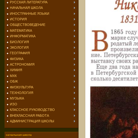
РУССКАЯ ЛИТЕРАТУРА
НАЧАЛЬНАЯ ШКОЛА
ИНОСТРАННЫЕ ЯЗЫКИ
ИСТОРИЯ
ОБЩЕСТВОВЕДЕНИЕ
МАТЕМАТИКА
ИНФОРМАТИКА
БИОЛОГИЯ
ЭКОЛОГИЯ
ГЕОГРАФИЯ
ФИЗИКА
АСТРОНОМИЯ
ХИМИЯ
МХК
ОБЖ
ФИЗКУЛЬТУРА
ТЕХНОЛОГИЯ
МУЗЫКА
ИЗО
КЛАССНОЕ РУКОВОДСТВО
ВНЕКЛАССНАЯ РАБОТА
АДМИНИСТРАЦИЯ ШКОЛЫ
начальная школа