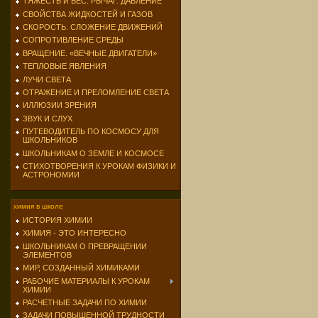
ТЯЖЕСТЬ И ВЕС. РЫЧАГ. ДАВЛЕНИЕ
СВОЙСТВА ЖИДКОСТЕЙ И ГАЗОВ
СКОРОСТЬ. СЛОЖЕНИЕ ДВИЖЕНИЙ
СОПРОТИВЛЕНИЕ СРЕДЫ
ВРАЩЕНИЕ. «ВЕЧНЫЕ ДВИГАТЕЛИ»
ТЕПЛОВЫЕ ЯВЛЕНИЯ
ЛУЧИ СВЕТА
ОТРАЖЕНИЕ И ПРЕЛОМЛЕНИЕ СВЕТА
ИЛЛЮЗИИ ЗРЕНИЯ
ЗВУК И СЛУХ
ПУТЕВОДИТЕЛЬ ПО КОСМОСУ ДЛЯ
ШКОЛЬНИКОВ
ШКОЛЬНИКАМ О ЗЕМЛЕ И КОСМОСЕ
СТИХОТВОРЕНИЯ К УРОКАМ ФИЗИКИ И
АСТРОНОМИИ
химия в школе
ИСТОРИЯ ХИМИИ
ХИМИЯ - ЭТО ИНТЕРЕСНО
ШКОЛЬНИКАМ О ПРЕВРАЩЕНИИ
ЭЛЕМЕНТОВ
МИР, СОЗДАННЫЙ ХИМИКАМИ
РАБОЧИЕ МАТЕРИАЛЫ К УРОКАМ
ХИМИИ
РАСЧЕТНЫЕ ЗАДАЧИ ПО ХИМИИ
ЗАДАЧИ ПОВЫШЕННОЙ ТРУДНОСТИ