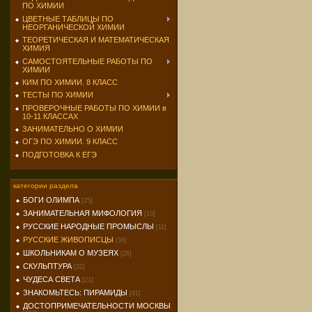
ПО ХИМИИ
ЦВЕТНЫЕ ТАБЛИЦЫ ПО
НЕОРГАНИЧЕСКОЙ ХИМИИ
ТЕОРЕТИЧЕСКАЯ И МАТЕМАТИЧЕСКАЯ
ХИМИЯ
САМОСТОЯТЕЛЬНЫЕ РАБОТЫ ПО
ХИМИИ
КИМ ПО ХИМИИ. 8 КЛАСС
ТЕСТЫ ПО ХИМИИ
ПРОВЕРОЧНЫЕ РАБОТЫ ПО ХИМИИ в
10-11 КЛАССАХ
ЗАНИМАТЕЛЬНО О ХИМИИ
ОГЭ ПО ХИМИИ. 9 КЛАСС
ПОДГОТОВКА К ЕГЭ
категории раздела
БОГИ ОЛИМПА
[25]
ЗАНИМАТЕЛЬНАЯ МИФОЛОГИЯ
[10]
РУССКИЕ НАРОДНЫЕ ПРОМЫСЛЫ
[11]
РУССКИЕ ЖИВОПИСЦЫ
[36]
ШКОЛЬНИКАМ О МУЗЕЯХ
[28]
СКУЛЬПТУРА
[32]
ЧУДЕСА СВЕТА
[21]
ЗНАКОМЬТЕСЬ: ПИРАМИДЫ
[41]
ДОСТОПРИМЕЧАТЕЛЬНОСТИ МОСКВЫ