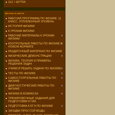
2х2 + ШУТКА
физика в школе
РАБОЧАЯ ПРОГРАММА ПО ФИЗИКЕ. 11
КЛАСС. УГЛУБЛЕННЫЙ УРОВЕНЬ
ИСТОРИЯ ФИЗИКИ
К УРОКАМ ФИЗИКИ
РАБОЧИЕ МАТЕРИАЛЫ К УРОКАМ
ФИЗИКИ
КОНТРОЛЬНЫЕ РАБОТЫ ПО ФИЗИКЕ В
НОВОМ ФОРМАТЕ
РАЗДАТОЧНЫЙ МАТЕРИАЛ ПО ФИЗИКЕ
ФИЗИЧЕСКИЕ ДЕМОНСТРАЦИИ
ФИЗИКА. ТЕОРИЯ И ПРИМЕРЫ
РЕШЕНИЯ ЗАДАЧ
УЧИМСЯ РЕШАТЬ ЗАДАЧИ ПО ФИЗИКЕ
ТЕСТЫ ПО ФИЗИКЕ
САМОСТОЯТЕЛЬНЫЕ РАБОТЫ ПО
ФИЗИКЕ
ДИАГНОСТИЧЕСКИЕ РАБОТЫ ПО
ФИЗИКЕ
ФИЗИКА В КОМИКСАХ
ТРЕНИРОВОЧНЫЕ ЗАДАНИЯ ДЛЯ
ПОДГОТОВКИ К ГИА
ПОДГОТОВКА К ЕГЭ ПО ФИЗИКЕ
ЗАГАДКИ ПРОСТОЙ ВОДЫ