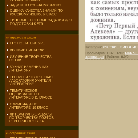
ЗАДАЧИ ПО РУССКОМУ ЯЗЫКУ
ОЦЕНКА КАЧЕСТВА ЗНАНИЙ ПО
РУССКОМУ ЯЗЫКУ. 6 КЛАСС
ТИПОВЫЕ ТЕСТОВЫЕ ЗАДАНИЯ ДЛЯ
ПОДГОТОВКИ К ЕГЭ
литература в школе
ЕГЭ ПО ЛИТЕРАТУРЕ
Категория
:
РУССКИЕ ЖИВОПИ
ВЕЛИКИЕ ПИСАТЕЛИ
Просмотров
:
1137
|
Теги
:
МХК в ш
живописцах
|
Рейтинг
:
0.0
/
0
ИЗУЧЕНИЕ ТВОРЧЕСТВА
ГОГОЛЯ
50 КНИГ ИЗМЕНИВШИХ
ЛИТЕРАТУРУ
ТРЕНИНГИ "ТВОРЧЕСКАЯ
ЛАБОРАТОРИЯ УЧИТЕЛЯ
ЛИТЕРАТУРЫ"
ТЕМАТИЧЕСКОЕ
ОЦЕНИВАНИЕ ПО
ЛИТЕРАТУРЕ В 11 КЛАССЕ
ОЛИМПИАДА ПО
ЛИТЕРАТУРЕ. 10 КЛАСС
ЛИТЕРАТУРНЫЕ РЕБУСЫ
ПО ТВОРЧЕСТВУ ПОЭТОВ
СЕРЕБРЯНОГО ВЕКА
иностранные языки