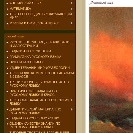
АНГЛИЙСКИЙ ЯЗЫК
МАТЕМАТИКА
ТЕСТЫ ПО ПРЕДМЕТУ "ОКРУЖАЮЩИЙ
МИР"
МУЗЫКА В НАЧАЛЬНОЙ ШКОЛЕ
русский язык
РУССКИЕ ПОСЛОВИЦЫ: ТОЛКОВАНИЕ
И ИЛЛЮСТРАЦИИ
ЗАДАНИЯ ПО ОРФОЭПИИ
ГРАММАТИКА РУССКОГО ЯЗЫКА
ПИШЕМ БЕЗ ОШИБОК
УДИВИТЕЛЬНЫЙ МИР ФРАЗЕОЛОГИИ
ТЕКСТЫ ДЛЯ КОМПЛЕКСНОГО АНАЛИЗА
В 9 КЛАССЕ
ТРЕНИРОВОЧНЫЕ УПРАЖНЕНИЯ ПО
РУССКОМУ ЯЗЫКУ
ПРАКТИЧЕСКИЕ ЗАДАНИЯ ПО
РУССКОМУ ЯЗЫКУ. 5 КЛАСС
ТЕСТОВЫЕ ЗАДАНИЯ ПО РУССКОМУ
ЯЗЫКУ
ДИДАКТИЧЕСКИЙ МАТЕРИАЛ ПО
РУССКОМУ ЯЗЫКУ
ЗАДАЧИ ПО РУССКОМУ ЯЗЫКУ
ОЦЕНКА КАЧЕСТВА ЗНАНИЙ ПО
РУССКОМУ ЯЗЫКУ. 6 КЛАСС
ТИПОВЫЕ ТЕСТОВЫЕ ЗАДАНИЯ ДЛЯ