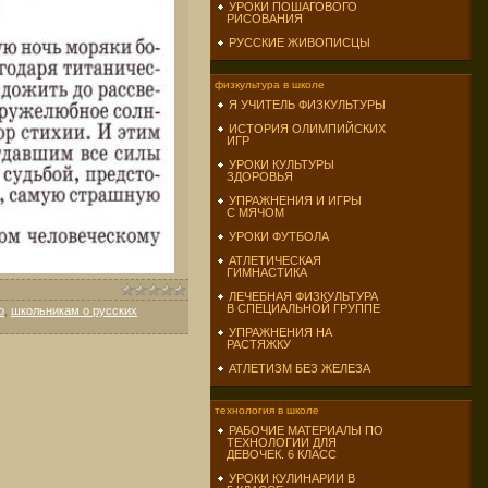
УРОКИ ПОШАГОВОГО
РИСОВАНИЯ
РУССКИЕ ЖИВОПИСЦЫ
физкультура в школе
Я УЧИТЕЛЬ ФИЗКУЛЬТУРЫ
ИСТОРИЯ ОЛИМПИЙСКИХ
ИГР
УРОКИ КУЛЬТУРЫ
ЗДОРОВЬЯ
УПРАЖНЕНИЯ И ИГРЫ
С МЯЧОМ
УРОКИ ФУТБОЛА
АТЛЕТИЧЕСКАЯ
ГИМНАСТИКА
ЛЕЧЕБНАЯ ФИЗКУЛЬТУРА
В СПЕЦИАЛЬНОЙ ГРУППЕ
о
,
школьникам о русских
УПРАЖНЕНИЯ НА
РАСТЯЖКУ
АТЛЕТИЗМ БЕЗ ЖЕЛЕЗА
технология в школе
РАБОЧИЕ МАТЕРИАЛЫ ПО
ТЕХНОЛОГИИ ДЛЯ
ДЕВОЧЕК. 6 КЛАСС
УРОКИ КУЛИНАРИИ В