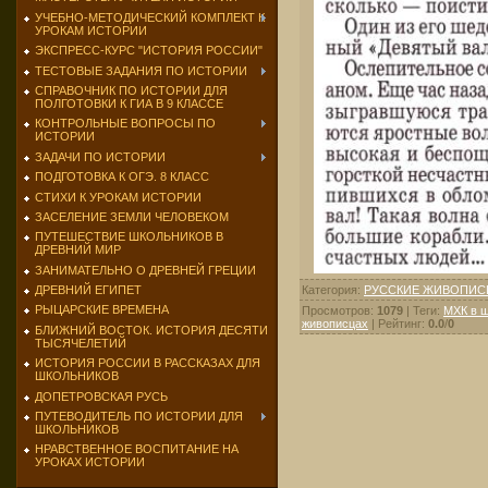
УЧЕБНО-МЕТОДИЧЕСКИЙ КОМПЛЕКТ К
УРОКАМ ИСТОРИИ
ЭКСПРЕСС-КУРС "ИСТОРИЯ РОССИИ"
ТЕСТОВЫЕ ЗАДАНИЯ ПО ИСТОРИИ
СПРАВОЧНИК ПО ИСТОРИИ ДЛЯ
ПОЛГОТОВКИ К ГИА В 9 КЛАССЕ
КОНТРОЛЬНЫЕ ВОПРОСЫ ПО
ИСТОРИИ
ЗАДАЧИ ПО ИСТОРИИ
ПОДГОТОВКА К ОГЭ. 8 КЛАСС
СТИХИ К УРОКАМ ИСТОРИИ
ЗАСЕЛЕНИЕ ЗЕМЛИ ЧЕЛОВЕКОМ
ПУТЕШЕСТВИЕ ШКОЛЬНИКОВ В
ДРЕВНИЙ МИР
ЗАНИМАТЕЛЬНО О ДРЕВНЕЙ ГРЕЦИИ
Категория
:
РУССКИЕ ЖИВОПИ
ДРЕВНИЙ ЕГИПЕТ
РЫЦАРСКИЕ ВРЕМЕНА
Просмотров
:
1079
|
Теги
:
МХК в 
живописцах
|
Рейтинг
:
0.0
/
0
БЛИЖНИЙ ВОСТОК. ИСТОРИЯ ДЕСЯТИ
ТЫСЯЧЕЛЕТИЙ
ИСТОРИЯ РОССИИ В РАССКАЗАХ ДЛЯ
ШКОЛЬНИКОВ
ДОПЕТРОВСКАЯ РУСЬ
ПУТЕВОДИТЕЛЬ ПО ИСТОРИИ ДЛЯ
ШКОЛЬНИКОВ
НРАВСТВЕННОЕ ВОСПИТАНИЕ НА
УРОКАХ ИСТОРИИ