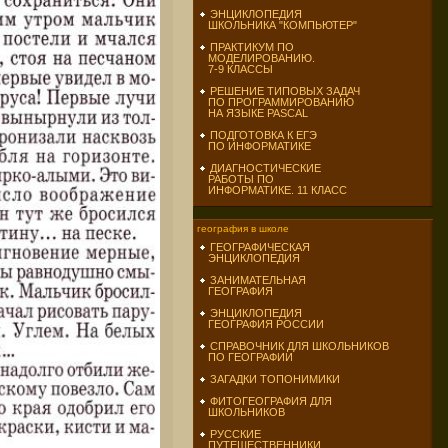
ЭНЦИКЛОПЕДИЯ
ШКОЛЬНИКА "КОМПЬЮТЕР"
ПРАКТИКУМ ПО
МОДЕЛИРОВАНИЮ.
7-9 КЛАССЫ
РЕШЕНИЕ ТИПОВЫХ ЗАДАЧ
ПО ПРОГРАММИРОВАНИЮ
НА ЯЗЫКЕ PASCAL
ПОДГОТОВКА К ЕГЭ
ПО ИНФОРМАТИКЕ
ДИАГНОСТИЧЕСКИЕ
РАБОТЫ ПО
ИНФОРМАТИКЕ. 11 КЛАСС
география в школе
ГЕОГРАФИЧЕСКАЯ
ЭНЦИКЛОПЕДИЯ
ЗАНИМАТЕЛЬНАЯ
ГЕОГРАФИЯ
ЭНЦИКЛОПЕДИЯ
ГЕОГРАФИЯ РОССИИ
СПРАВОЧНИК ДЛЯ ШКОЛЬНИКОВ
ПО ГЕОГРАФИИ
ЗАГАДКИ ТОПОНИМИКИ
ФИТОГЕОГРАФИЯ ДЛЯ
ШКОЛЬНИКОВ
РУССКИЕ
ПУТЕШЕСТВЕННИКИ