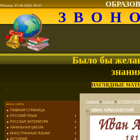
ОБРАЗО
Пятница, 07.08.2026, 08:27
З В О Н 
Было бы желан
знани
НАГЛЯДНЫЕ МАТ
<
Главная
»
Статьи
»
ПУТЕВОДИТЕ
меню сайта
ИВАН АЙВАЗОВСКИЙ
ГЛАВНАЯ СТРАНИЦА
РУССКИЙ ЯЗЫК
РУССКАЯ ЛИТЕРАТУРА
НАЧАЛЬНАЯ ШКОЛА
ИНОСТРАННЫЕ ЯЗЫКИ
ИСТОРИЯ