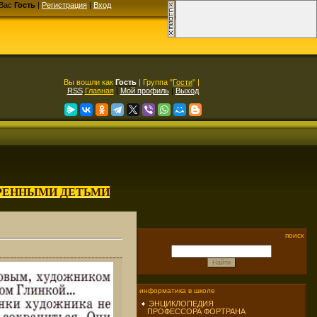
Вас
Гость
|
Регистрация
|
Вход
Вы вошли как
Гость
| Группа "
Гости
" |
RSS
Главная
|
Мой профиль
|
Выход
АРЕННЫМИ ДЕТЬМИ
поиск
информатика в школе
ЭНЦИКЛОПЕДИЯ
ПРОФЕССОРА ФОРТРАНА