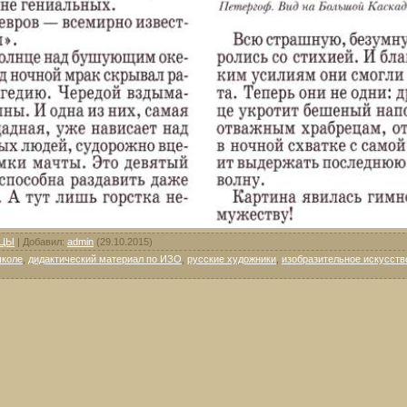
СЦЫ
|
Добавил
:
admin
(29.10.2015)
школе
,
дидактический материал по ИЗО
,
русские художники
,
изобразительное искусств