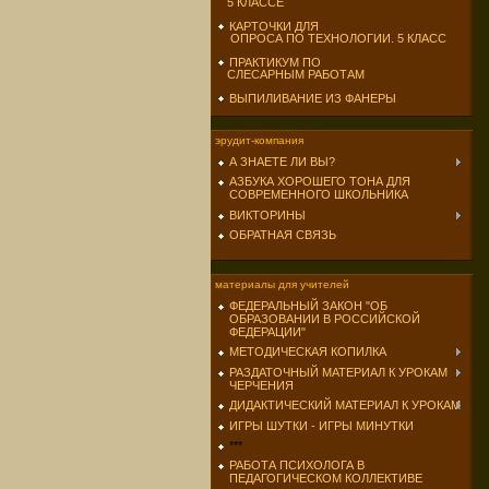
5 КЛАССЕ
КАРТОЧКИ ДЛЯ
ОПРОСА ПО ТЕХНОЛОГИИ. 5 КЛАСС
ПРАКТИКУМ ПО
СЛЕСАРНЫМ РАБОТАМ
ВЫПИЛИВАНИЕ ИЗ ФАНЕРЫ
эрудит-компания
А ЗНАЕТЕ ЛИ ВЫ?
АЗБУКА ХОРОШЕГО ТОНА ДЛЯ
СОВРЕМЕННОГО ШКОЛЬНИКА
ВИКТОРИНЫ
ОБРАТНАЯ СВЯЗЬ
материалы для учителей
ФЕДЕРАЛЬНЫЙ ЗАКОН "ОБ
ОБРАЗОВАНИИ В РОССИЙСКОЙ
ФЕДЕРАЦИИ"
МЕТОДИЧЕСКАЯ КОПИЛКА
РАЗДАТОЧНЫЙ МАТЕРИАЛ К УРОКАМ
ЧЕРЧЕНИЯ
ДИДАКТИЧЕСКИЙ МАТЕРИАЛ К УРОКАМ
ИГРЫ ШУТКИ - ИГРЫ МИНУТКИ
***
РАБОТА ПСИХОЛОГА В
ПЕДАГОГИЧЕСКОМ КОЛЛЕКТИВЕ