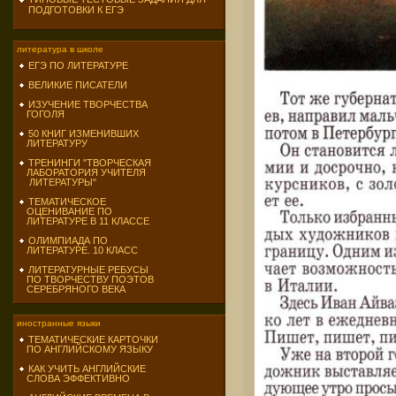
ПОДГОТОВКИ К ЕГЭ
литература в школе
ЕГЭ ПО ЛИТЕРАТУРЕ
ВЕЛИКИЕ ПИСАТЕЛИ
ИЗУЧЕНИЕ ТВОРЧЕСТВА
ГОГОЛЯ
50 КНИГ ИЗМЕНИВШИХ
ЛИТЕРАТУРУ
ТРЕНИНГИ "ТВОРЧЕСКАЯ
ЛАБОРАТОРИЯ УЧИТЕЛЯ
ЛИТЕРАТУРЫ"
ТЕМАТИЧЕСКОЕ
ОЦЕНИВАНИЕ ПО
ЛИТЕРАТУРЕ В 11 КЛАССЕ
ОЛИМПИАДА ПО
ЛИТЕРАТУРЕ. 10 КЛАСС
ЛИТЕРАТУРНЫЕ РЕБУСЫ
ПО ТВОРЧЕСТВУ ПОЭТОВ
СЕРЕБРЯНОГО ВЕКА
иностранные языки
ТЕМАТИЧЕСКИЕ КАРТОЧКИ
ПО АНГЛИЙСКОМУ ЯЗЫКУ
КАК УЧИТЬ АНГЛИЙСКИЕ
СЛОВА ЭФФЕКТИВНО