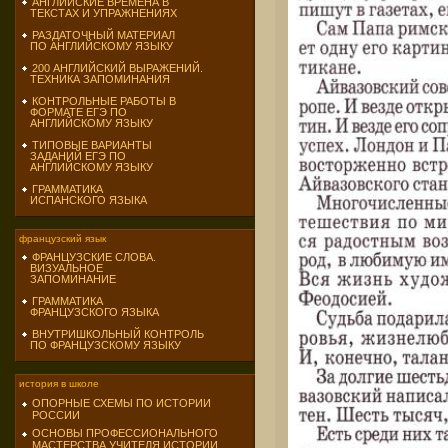
АНГЛИЙСКИЕ ВРЕМЕНА В
ТЕКСТАХ И УПРАЖНЕНИЯХ
РАЗДАТОЧНЫЙ МАТЕРИАЛ
ПО АНГЛИЙСКОМУ ЯЗЫКУ
200 АНГЛИЙСКИЙ ВЫРАЖЕНИЙ.
ТЕХНИКА ЗАПОМИНАНИЯ
КОНТРОЛЬНЫЕ РАБОТЫ В
ФОРМАТЕ ЕГЭ ПО
АНГЛИЙСКОМУ ЯЗЫКУ
ТИПОВЫЕ ВАРИАНТЫ
ЗАДАНИЙ ЕГЭ ПО
АНГЛИЙСКОМУ ЯЗЫКУ
ГРАММАТИКА
ИСПАНСКОГО ЯЗЫКА
французский язык
ФРАНЦУЗСКИЕ СЛОВА.
ВИЗУАЛЬНОЕ
ЗАПОМИНАНИЕ
ГРАММАТИКА
ФРАНЦУЗСКОГО ЯЗЫКА
ВНУТРИШКОЛЬНЫЙ КОНТРОЛЬ
ПО ФРАНЦУЗСКОМУ ЯЗЫКУ
история в школе
ОПОРНЫЕ СХЕМЫ ПО ИСТОРИИ
РОССИИ
ОСНОВЫ ПРОФЕССИОНАЛЬНОГО
МАСТЕРСТВА УЧИТЕЛЯ ИСТОРИИ