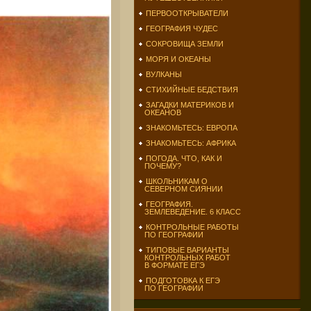
ПЕРВООТКРЫВАТЕЛИ
ГЕОГРАФИЯ ЧУДЕС
СОКРОВИЩА ЗЕМЛИ
МОРЯ И ОКЕАНЫ
ВУЛКАНЫ
СТИХИЙНЫЕ БЕДСТВИЯ
ЗАГАДКИ МАТЕРИКОВ И
ОКЕАНОВ
ЗНАКОМЬТЕСЬ: ЕВРОПА
ЗНАКОМЬТЕСЬ: АФРИКА
ПОГОДА. ЧТО, КАК И
ПОЧЕМУ?
ШКОЛЬНИКАМ О
СЕВЕРНОМ СИЯНИИ
ГЕОГРАФИЯ.
ЗЕМЛЕВЕДЕНИЕ. 6 КЛАСС
КОНТРОЛЬНЫЕ РАБОТЫ
ПО ГЕОГРАФИИ
ТИПОВЫЕ ВАРИАНТЫ
КОНТРОЛЬНЫХ РАБОТ
В ФОРМАТЕ ЕГЭ
ПОДГОТОВКА К ЕГЭ
ПО ГЕОГРАФИИ