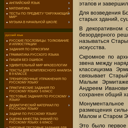
этапов и завершило
АНГЛИЙСКИЙ ЯЗЫК
МАТЕМАТИКА
Для возведения Б
ТЕСТЫ ПО ПРЕДМЕТУ "ОКРУЖАЮЩИЙ
МИР"
старых зданий, су
МУЗЫКА В НАЧАЛЬНОЙ ШКОЛЕ
В декоративном 
безордерного реш
русский язык
называться Стары
РУССКИЕ ПОСЛОВИЦЫ: ТОЛКОВАНИЕ
И ИЛЛЮСТРАЦИИ
искусства.
ЗАДАНИЯ ПО ОРФОЭПИИ
ГРАММАТИКА РУССКОГО ЯЗЫКА
Скромное по архи
ПИШЕМ БЕЗ ОШИБОК
звена между наря
УДИВИТЕЛЬНЫЙ МИР ФРАЗЕОЛОГИИ
классицизма Эрм
ТЕКСТЫ ДЛЯ КОМПЛЕКСНОГО АНАЛИЗА
В 9 КЛАССЕ
связывает Стары
ТРЕНИРОВОЧНЫЕ УПРАЖНЕНИЯ ПО
Малым Эрмитаже
РУССКОМУ ЯЗЫКУ
Андреем Иванови
ПРАКТИЧЕСКИЕ ЗАДАНИЯ ПО
РУССКОМУ ЯЗЫКУ. 5 КЛАСС
сохранен общий ха
ТЕСТОВЫЕ ЗАДАНИЯ ПО РУССКОМУ
ЯЗЫКУ
Монументальное
ДИДАКТИЧЕСКИЙ МАТЕРИАЛ ПО
РУССКОМУ ЯЗЫКУ
размещения сильн
ЗАДАЧИ ПО РУССКОМУ ЯЗЫКУ
Малом и Старом Э
ОЦЕНКА КАЧЕСТВА ЗНАНИЙ ПО
РУССКОМУ ЯЗЫКУ. 6 КЛАСС
Это было первое 
ТИПОВЫЕ ТЕСТОВЫЕ ЗАДАНИЯ ДЛЯ