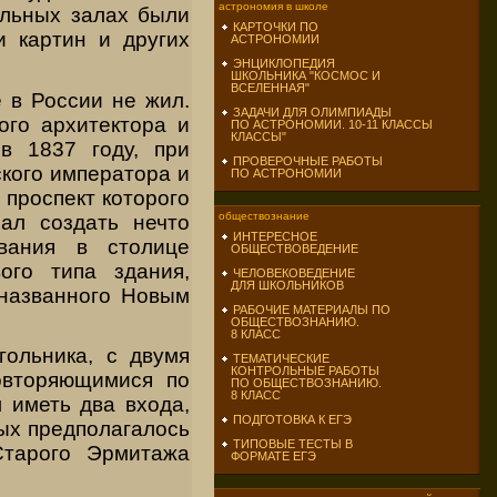
астрономия в школе
ельных залах были
КАРТОЧКИ ПО
и картин и других
АСТРОНОМИИ
ЭНЦИКЛОПЕДИЯ
ШКОЛЬНИКА "КОСМОС И
ВСЕЛЕННАЯ"
 в России не жил.
ЗАДАЧИ ДЛЯ ОЛИМПИАДЫ
ого архитектора и
ПО АСТРОНОМИИ. 10-11 КЛАССЫ
КЛАССЫ"
в 1837 году, при
ПРОВЕРОЧНЫЕ РАБОТЫ
кого императора и
ПО АСТРОНОМИИ
 проспект которого
обществознание
ал создать нечто
ИНТЕРЕСНОЕ
вания в столице
ОБЩЕСТВОВЕДЕНИЕ
ого типа здания,
ЧЕЛОВЕКОВЕДЕНИЕ
ДЛЯ ШКОЛЬНИКОВ
 названного Новым
РАБОЧИЕ МАТЕРИАЛЫ ПО
ОБЩЕСТВОЗНАНИЮ.
8 КЛАСС
ольника, с двумя
ТЕМАТИЧЕСКИЕ
КОНТРОЛЬНЫЕ РАБОТЫ
овторяющимися по
ПО ОБЩЕСТВОЗНАНИЮ.
8 КЛАСС
 иметь два входа,
ПОДГОТОВКА К ЕГЭ
ых предполагалось
ТИПОВЫЕ ТЕСТЫ В
Старого Эрмитажа
ФОРМАТЕ ЕГЭ