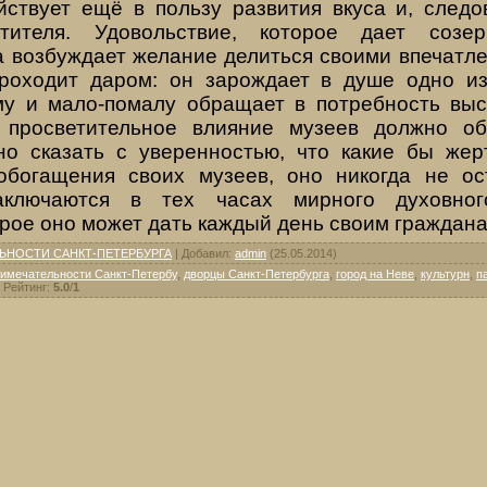
йствует ещё в пользу развития вкуса и, следо
тителя. Удовольствие, которое дает созе
а возбуждает желание делиться своими впечатл
роходит даром: он зарождает в душе одно и
у и мало-помалу обращает в потребность выс
 просветительное влияние музеев должно о
но сказать с уверенностью, что какие бы же
обогащения своих музеев, оно никогда не ос
аключаются в тех часах мирного духовног
рое оно может дать каждый день своим граждан
ЬНОСТИ САНКТ-ПЕТЕРБУРГА
|
Добавил
:
admin
(25.05.2014)
имечательности Санкт-Петербу
,
дворцы Санкт-Петербурга
,
город на Неве
,
культурн
,
п
|
Рейтинг
:
5.0
/
1