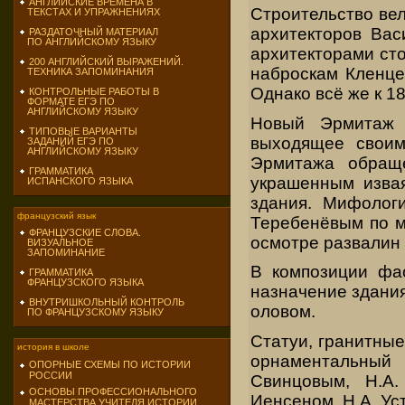
АНГЛИЙСКИЕ ВРЕМЕНА В
Строительство вел
ТЕКСТАХ И УПРАЖНЕНИЯХ
архитекторов Ва
РАЗДАТОЧНЫЙ МАТЕРИАЛ
ПО АНГЛИЙСКОМУ ЯЗЫКУ
архитекторами ст
200 АНГЛИЙСКИЙ ВЫРАЖЕНИЙ.
наброскам Кленце
ТЕХНИКА ЗАПОМИНАНИЯ
Однако всё же к 1
КОНТРОЛЬНЫЕ РАБОТЫ В
ФОРМАТЕ ЕГЭ ПО
АНГЛИЙСКОМУ ЯЗЫКУ
Новый Эрмитаж 
ТИПОВЫЕ ВАРИАНТЫ
выходящее свои
ЗАДАНИЙ ЕГЭ ПО
АНГЛИЙСКОМУ ЯЗЫКУ
Эрмитажа обращ
ГРАММАТИКА
украшенным извая
ИСПАНСКОГО ЯЗЫКА
здания. Мифолог
французский язык
Теребенёвым по м
ФРАНЦУЗСКИЕ СЛОВА.
осмотре развалин 
ВИЗУАЛЬНОЕ
ЗАПОМИНАНИЕ
В композиции фас
ГРАММАТИКА
ФРАНЦУЗСКОГО ЯЗЫКА
назначение здания
ВНУТРИШКОЛЬНЫЙ КОНТРОЛЬ
оловом.
ПО ФРАНЦУЗСКОМУ ЯЗЫКУ
Статуи, гранитные
история в школе
орнаментальный
ОПОРНЫЕ СХЕМЫ ПО ИСТОРИИ
РОССИИ
Свинцовым, Н.А.
ОСНОВЫ ПРОФЕССИОНАЛЬНОГО
Иенсеном, Н.А. Ус
МАСТЕРСТВА УЧИТЕЛЯ ИСТОРИИ