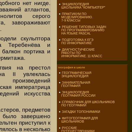
добного нет нигде.
ЭНЦИКЛОПЕДИЯ
ШКОЛЬНИКА "КОМПЬЮТЕР"
зваяний атлантов,
ПРАКТИКУМ ПО
олитов серого
МОДЕЛИРОВАНИЮ.
7-9 КЛАССЫ
та, завораживают
РЕШЕНИЕ ТИПОВЫХ ЗАДАЧ
.
ПО ПРОГРАММИРОВАНИЮ
НА ЯЗЫКЕ PASCAL
одели скульптора
ПОДГОТОВКА К ЕГЭ
ПО ИНФОРМАТИКЕ
ча Теребенёва и
ДИАГНОСТИЧЕСКИЕ
балкон портика и
РАБОТЫ ПО
ИНФОРМАТИКЕ. 11 КЛАСС
Эрмитажа.
твия на престол
география в школе
на II увлеклась
ГЕОГРАФИЧЕСКАЯ
ЭНЦИКЛОПЕДИЯ
м произведений
ЗАНИМАТЕЛЬНАЯ
сская императрица
ГЕОГРАФИЯ
едений искусства
ЭНЦИКЛОПЕДИЯ
ГЕОГРАФИЯ РОССИИ
СПРАВОЧНИК ДЛЯ ШКОЛЬНИКОВ
ПО ГЕОГРАФИИ
астеров, предметов
ЗАГАДКИ ТОПОНИМИКИ
е было завершено
ФИТОГЕОГРАФИЯ ДЛЯ
льтен приступил к
ШКОЛЬНИКОВ
ялось в несколько
РУССКИЕ
ПУТЕШЕСТВЕННИКИ