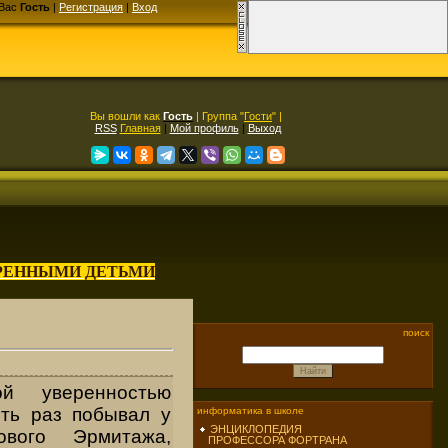
Вас
Гость
|
Регистрация
|
Вход
Вы вошли как
Гость
| Группа "
Гости
" |
RSS
Главная
|
Мой профиль
|
Выход
АРЕННЫМИ ДЕТЬМИ
поиск
й уверенностью
хоть раз побывал у
информатика в школе
ЭНЦИКЛОПЕДИЯ
вого Эрмитажа,
ПРОФЕССОРА ФОРТРАНА