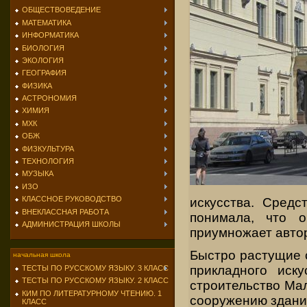
ОБЩЕСТВОВЕДЕНИЕ
МАТЕМАТИКА
ИНФОРМАТИКА
БИОЛОГИЯ
ЭКОЛОГИЯ
ГЕОГРАФИЯ
ФИЗИКА
АСТРОНОМИЯ
ХИМИЯ
МХК
ОБЖ
ФИЗКУЛЬТУРА
ТЕХНОЛОГИЯ
МУЗЫКА
ИЗО
КЛАССНОЕ РУКОВОДСТВО
искусства. Средс
ВНЕКЛАССНАЯ РАБОТА
понимала, что о
АДМИНИСТРАЦИЯ ШКОЛЫ
приумножает автор
Быстро растущие с
начальная школа
прикладного иск
ТЕСТЫ ПО РУССКОМУ ЯЗЫКУ. 3 КЛАСС
ТЕСТЫ ПО РУССКОМУ ЯЗЫКУ. 2 КЛАСС
строительство Ма
КИМ ПО ЛИТЕРАТУРНОМУ ЧТЕНИЮ. 1
сооружению здани
КЛАСС