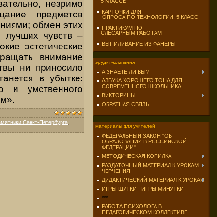
5 КЛАССЕ
вательно, незримо
КАРТОЧКИ ДЛЯ
рцание предметов
ОПРОСА ПО ТЕХНОЛОГИИ. 5 КЛАСС
ениями; обмен этих
ПРАКТИКУМ ПО
СЛЕСАРНЫМ РАБОТАМ
з лучших чувств –
ВЫПИЛИВАНИЕ ИЗ ФАНЕРЫ
окие эстетические
бращать внимание
эрудит-компания
ртвы ни приносило
А ЗНАЕТЕ ЛИ ВЫ?
танется в убытке:
АЗБУКА ХОРОШЕГО ТОНА ДЛЯ
СОВРЕМЕННОГО ШКОЛЬНИКА
о и умственного
ВИКТОРИНЫ
ам».
ОБРАТНАЯ СВЯЗЬ
амятники Санкт-Петербурга
,
материалы для учителей
ФЕДЕРАЛЬНЫЙ ЗАКОН "ОБ
ОБРАЗОВАНИИ В РОССИЙСКОЙ
ФЕДЕРАЦИИ"
МЕТОДИЧЕСКАЯ КОПИЛКА
РАЗДАТОЧНЫЙ МАТЕРИАЛ К УРОКАМ
ЧЕРЧЕНИЯ
ДИДАКТИЧЕСКИЙ МАТЕРИАЛ К УРОКАМ
ИГРЫ ШУТКИ - ИГРЫ МИНУТКИ
***
РАБОТА ПСИХОЛОГА В
ПЕДАГОГИЧЕСКОМ КОЛЛЕКТИВЕ