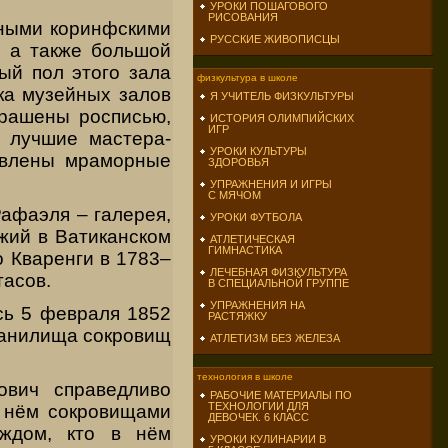
УРОКИ ПОШАГОВОГО
РИСОВАНИЯ
тными коринфскими
РУССКИЕ ЖИВОПИСЦЫ
, а также большой
ый пол этого зала
физкультура в школе
ка музейных залов
Я УЧИТЕЛЬ ФИЗКУЛЬТУРЫ
крашены росписью,
ИСТОРИЯ ОЛИМПИЙСКИХ
ИГР
е лучшие мастера-
УРОКИ КУЛЬТУРЫ
новлены мраморные
ЗДОРОВЬЯ
УПРАЖНЕНИЯ И ИГРЫ
С МЯЧОМ
афаэля – галерея,
УРОКИ ФУТБОЛА
жий в Ватиканском
АТЛЕТИЧЕСКАЯ
ГИМНАСТИКА
 Кваренги в 1783–
ЛЕЧЕБНАЯ ФИЗКУЛЬТУРА
тасов.
В СПЕЦИАЛЬНОЙ ГРУППЕ
УПРАЖНЕНИЯ НА
сь 5 февраля 1852
РАСТЯЖКУ
ранилища сокровищ
АТЛЕТИЗМ БЕЗ ЖЕЛЕЗА
технология в школе
ович справедливо
РАБОЧИЕ МАТЕРИАЛЫ ПО
ТЕХНОЛОГИИ ДЛЯ
в нём сокровищами
ДЕВОЧЕК. 6 КЛАСС
аждом, кто в нём
УРОКИ КУЛИНАРИИ В