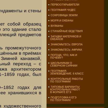
ПЕРВООТКРЫВАТЕЛИ
ундаменты и стены
ГЕОГРАФИЯ ЧУДЕС
СОКРОВИЩА ЗЕМЛИ
МОРЯ И ОКЕАНЫ
ет собой образец
ВУЛКАНЫ
 это здание стало
СТИХИЙНЫЕ БЕДСТВИЯ
ллекций предметов
ЗАГАДКИ МАТЕРИКОВ И
ОКЕАНОВ
ЗНАКОМЬТЕСЬ: ЕВРОПА
ль промежуточного
ЗНАКОМЬТЕСЬ: АФРИКА
ешённым в приёмах
ПОГОДА. ЧТО, КАК И
Зимней канавкой,
ПОЧЕМУ?
ьный переход – с
ШКОЛЬНИКАМ О
СЕВЕРНОМ СИЯНИИ
жа архитектором
ГЕОГРАФИЯ.
–1859 годах, был
ЗЕМЛЕВЕДЕНИЕ. 6 КЛАСС
КОНТРОЛЬНЫЕ РАБОТЫ
ПО ГЕОГРАФИИ
–1852 годах для
ТИПОВЫЕ ВАРИАНТЫ
КОНТРОЛЬНЫХ РАБОТ
нее хранившихся в
В ФОРМАТЕ ЕГЭ
ПОДГОТОВКА К ЕГЭ
ПО ГЕОГРАФИИ
я художественного