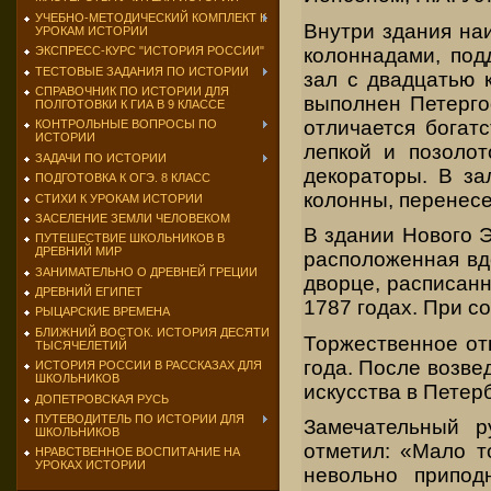
УЧЕБНО-МЕТОДИЧЕСКИЙ КОМПЛЕКТ К
Внутри здания на
УРОКАМ ИСТОРИИ
колоннадами, под
ЭКСПРЕСС-КУРС "ИСТОРИЯ РОССИИ"
ТЕСТОВЫЕ ЗАДАНИЯ ПО ИСТОРИИ
зал с двадцатью 
СПРАВОЧНИК ПО ИСТОРИИ ДЛЯ
выполнен Петерго
ПОЛГОТОВКИ К ГИА В 9 КЛАССЕ
отличается богат
КОНТРОЛЬНЫЕ ВОПРОСЫ ПО
ИСТОРИИ
лепкой и позолот
ЗАДАЧИ ПО ИСТОРИИ
декораторы. В за
ПОДГОТОВКА К ОГЭ. 8 КЛАСС
колонны, перенесе
СТИХИ К УРОКАМ ИСТОРИИ
ЗАСЕЛЕНИЕ ЗЕМЛИ ЧЕЛОВЕКОМ
В здании Нового 
ПУТЕШЕСТВИЕ ШКОЛЬНИКОВ В
ДРЕВНИЙ МИР
расположенная вд
ЗАНИМАТЕЛЬНО О ДРЕВНЕЙ ГРЕЦИИ
дворце, расписан
ДРЕВНИЙ ЕГИПЕТ
1787 годах. При с
РЫЦАРСКИЕ ВРЕМЕНА
БЛИЖНИЙ ВОСТОК. ИСТОРИЯ ДЕСЯТИ
Торжественное от
ТЫСЯЧЕЛЕТИЙ
года. После возв
ИСТОРИЯ РОССИИ В РАССКАЗАХ ДЛЯ
ШКОЛЬНИКОВ
искусства в Петер
ДОПЕТРОВСКАЯ РУСЬ
ПУТЕВОДИТЕЛЬ ПО ИСТОРИИ ДЛЯ
Замечательный р
ШКОЛЬНИКОВ
отметил: «Мало т
НРАВСТВЕННОЕ ВОСПИТАНИЕ НА
УРОКАХ ИСТОРИИ
невольно припод