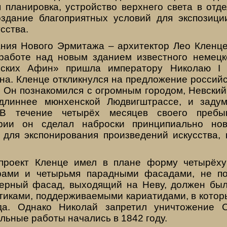
я планировка, устройство верхнего света в отд
здание благоприятных условий для экспозици
сства.
ания Нового Эрмитажа – архитектор Лео Кленце
работе над новым зданием известного немецк
рских Афин» пришла императору Николаю I 
а. Кленце откликнулся на предложение российс
 Он познакомился с огромным городом, Невский
длиннее мюнхенской Людвигштрассе, и задум
. В течение четырёх месяцев своего пребы
рии он сделал наброски принципиально нов
 для экспонирования произведений искусства,
проект Кленце имел в плане форму четырёхуг
рами и четырьмя парадными фасадами, не п
рный фасад, выходящий на Неву, должен был
иками, поддерживаемыми кариатидами, в котор
да. Однако Николай запретил уничтожение 
льные работы начались в 1842 году.