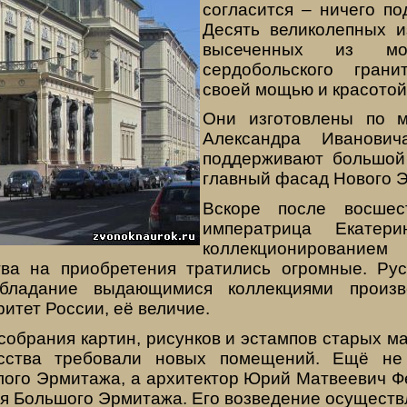
согласится – ничего по
Десять великолепных и
высеченных из мон
сердобольского грани
своей мощью и красотой
Они изготовлены по м
Александра Иванови
поддерживают большой 
главный фасад Нового 
Вскоре после восшес
императрица Екатери
коллекционирование
тва на приобретения тратились огромные. Ру
бладание выдающимися коллекциями произв
итет России, её величие.
обрания картин, рисунков и эстампов старых м
усства требовали новых помещений. Ещё н
лого Эрмитажа, а архитектор Юрий Матвеевич Фе
я Большого Эрмитажа. Его возведение осуществл