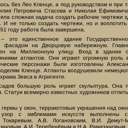
ось без Лео Кленце, а под руководством и при 
силия Петровича Стасова и Николая Ефимович
ояла сложная задача создать рабочие чертежи з
. И не только создать чертежи, но и воплотить
851 году работа была завершена.
– это единственное здание Государственно
м фасадом на Дворцовую набережную. Главн
ен на Миллионную улицу. Вход в здание от
ниями атлантов. Они играют огромную роль 
ические персонажи были изготовлены Алекса
оделям Кленце. Атланты воодушевили немецког
храма Зевса в Агригенте.
адов большую роль играет скульптура. Она 
. Статуи всемирно известных художников отлиты
 гермы у окон, терракотовые украшения над окн
 узор с эмблемами искусств выполнены ск
 Токаревым, А.В. Логановским, В.И. Демут-М
тиновым, А.И. Теребенёвым и Н.А. Рамазановым.