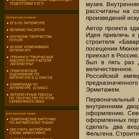
музея. Внутрення
ПОДГОТОВКИ К ЕГЭ
рассчитаны на со
произведений иску
литература в школе
ЕГЭ ПО ЛИТЕРАТУРЕ
Автор проекта зд
ВЕЛИКИЕ ПИСАТЕЛИ
Идея привлечь к 
ИЗУЧЕНИЕ ТВОРЧЕСТВА
ГОГОЛЯ
строителя «Бава
50 КНИГ ИЗМЕНИВШИХ
посещении Мюнхен
ЛИТЕРАТУРУ
приехал в Россию.
ТРЕНИНГИ "ТВОРЧЕСКАЯ
ЛАБОРАТОРИЯ УЧИТЕЛЯ
был в пять раз 
ЛИТЕРАТУРЫ"
величественное
ТЕМАТИЧЕСКОЕ
ОЦЕНИВАНИЕ ПО
Российской импе
ЛИТЕРАТУРЕ В 11 КЛАССЕ
предназначенного
ОЛИМПИАДА ПО
ЛИТЕРАТУРЕ. 10 КЛАСС
Эрмитажем.
ЛИТЕРАТУРНЫЕ РЕБУСЫ
ПО ТВОРЧЕСТВУ ПОЭТОВ
Первоначальный 
СЕРЕБРЯНОГО ВЕКА
внутренними дво
оформлению. Севе
иностранные языки
оформленных порт
ТЕМАТИЧЕСКИЕ КАРТОЧКИ
ПО АНГЛИЙСКОМУ ЯЗЫКУ
сделать два вхо
КАК УЧИТЬ АНГЛИЙСКИЕ
Фельтена. Строите
СЛОВА ЭФФЕКТИВНО