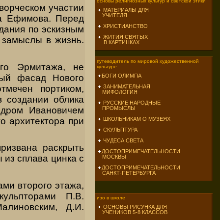
основы религиозных культур и светской этики
творческом участии
МАТЕРИАЛЫ ДЛЯ
УЧИТЕЛЯ
а Ефимова. Перед
ХРИСТИАНСТВО
дания по эскизным
ЖИТИЯ СВЯТЫХ
 замыслы в жизнь.
В КАРТИНКАХ
путеводитель по мировой художественной
го Эрмитажа, не
культуре
ый фасад Нового
БОГИ ОЛИМПА
мечен портиком,
ЗАНИМАТЕЛЬНАЯ
МИФОЛОГИЯ
в создании облика
РУССКИЕ НАРОДНЫЕ
ндром Ивановичем
ПРОМЫСЛЫ
о архитектора при
ШКОЛЬНИКАМ О МУЗЕЯХ
СКУЛЬПТУРА
ЧУДЕСА СВЕТА
призвана раскрыть
ДОСТОПРИМЕЧАТЕЛЬНОСТИ
 из сплава цинка с
МОСКВЫ
ДОСТОПРИМЕЧАТЕЛЬНОСТИ
САНКТ-ПЕТЕРБУРГА
ами второго этажа,
ульпторами П.В.
изо в школе
алиновским, Д.И.
ОСНОВЫ РИСУНКА ДЛЯ
УЧЕНИКОВ 5-8 КЛАССОВ