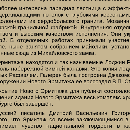
иболее интересна парадная лестница с эффек
держивающими потолок с глубокими кессонами
колоннами из сердобольского гранита. Мозаичн
фской гранильной фабрикой. Внутренняя отдел
ством и высоким качеством исполнения. Они у
ой. В отделочных работах принимали участи
ле, ныне занятом собранием майолики, уста
нные сюда из Михайловского замка.
Эрмитажа находятся и так называемые Лоджии Р
оль набережной Зимней канавки. Это копия Лод
ных Рафаэлем. Галерея была построена Джакомо
ооружении Нового Эрмитажа её воссоздал В.П. С
крытие Нового Эрмитажа для публики состояло
едения здания Нового Эрмитажа весь комплекс х
бурге был завершён.
усский писатель Дмитрий Васильевич Григор
ого, что Эрмитаж со всеми заключающимися 
нимает чувство национальной гордости в к