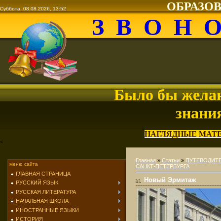
ОБРАЗО
Суббота, 08.08.2026, 13:52
З В О Н 
Было бы желан
знани
НАГЛЯДНЫЕ МАТ
<
Главная
»
Статьи
»
ПУТЕВОДИТЕ
меню сайта
САНКТ-ПЕТЕРБУРГА
ГЛАВНАЯ СТРАНИЦА
Новый Эрмитаж
РУССКИЙ ЯЗЫК
РУССКАЯ ЛИТЕРАТУРА
НАЧАЛЬНАЯ ШКОЛА
ИНОСТРАННЫЕ ЯЗЫКИ
ИСТОРИЯ