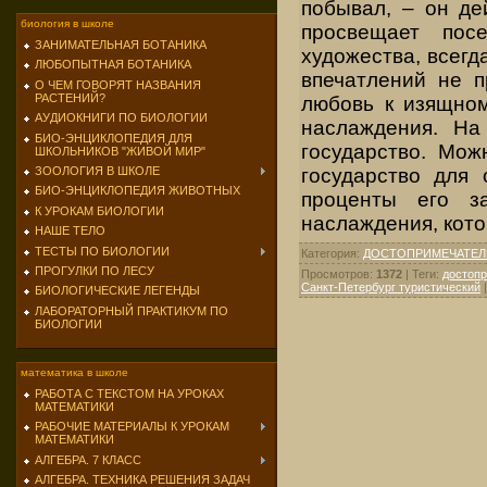
побывал, – он де
биология в школе
просвещает посе
ЗАНИМАТЕЛЬНАЯ БОТАНИКА
художества, всегд
ЛЮБОПЫТНАЯ БОТАНИКА
впечатлений не п
О ЧЕМ ГОВОРЯТ НАЗВАНИЯ
РАСТЕНИЙ?
любовь к изящном
АУДИОКНИГИ ПО БИОЛОГИИ
наслаждения. На
БИО-ЭНЦИКЛОПЕДИЯ ДЛЯ
государство. Мож
ШКОЛЬНИКОВ "ЖИВОЙ МИР"
ЗООЛОГИЯ В ШКОЛЕ
государство для 
БИО-ЭНЦИКЛОПЕДИЯ ЖИВОТНЫХ
проценты его з
К УРОКАМ БИОЛОГИИ
наслаждения, кото
НАШЕ ТЕЛО
ТЕСТЫ ПО БИОЛОГИИ
Категория
:
ДОСТОПРИМЕЧАТЕЛ
ПРОГУЛКИ ПО ЛЕСУ
Просмотров
:
1372
|
Теги
:
достопр
Санкт-Петербург туристический
БИОЛОГИЧЕСКИЕ ЛЕГЕНДЫ
ЛАБОРАТОРНЫЙ ПРАКТИКУМ ПО
БИОЛОГИИ
математика в школе
РАБОТА С ТЕКСТОМ НА УРОКАХ
МАТЕМАТИКИ
РАБОЧИЕ МАТЕРИАЛЫ К УРОКАМ
МАТЕМАТИКИ
АЛГЕБРА. 7 КЛАСС
АЛГЕБРА. ТЕХНИКА РЕШЕНИЯ ЗАДАЧ