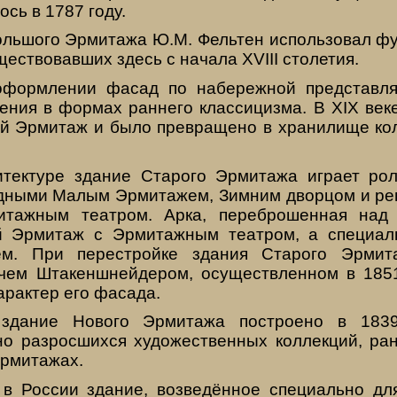
сь в 1787 году.
ольшого Эрмитажа Ю.М. Фельтен использовал ф
ществовавших здесь с начала XVIII столетия.
оформлении фасад по набережной представля
ения в формах раннего классицизма. В XIX веке
й Эрмитаж и было превращено в хранилище ко
тектуре здание Старого Эрмитажа играет ро
дными Малым Эрмитажем, Зимним дворцом и р
итажным театром. Арка, переброшенная над 
й Эрмитаж с Эрмитажным театром, а специал
м. При перестройке здания Старого Эрмита
чем Штакеншнейдером, осуществленном в 1851
рактер его фасада.
 здание Нового Эрмитажа построено в 1839
о разросшихся художественных коллекций, ра
рмитажах.
в России здание, возведённое специально дл