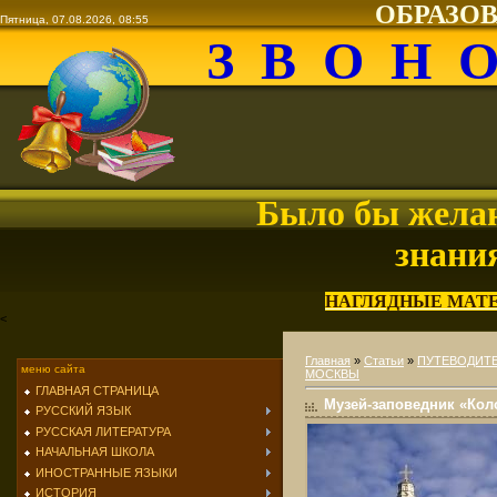
ОБРАЗО
Пятница, 07.08.2026, 08:55
З В О Н 
Было бы желан
знани
НАГЛЯДНЫЕ МАТ
<
Главная
»
Статьи
»
ПУТЕВОДИТЕ
меню сайта
МОСКВЫ
ГЛАВНАЯ СТРАНИЦА
Музей-заповедник «Кол
РУССКИЙ ЯЗЫК
РУССКАЯ ЛИТЕРАТУРА
НАЧАЛЬНАЯ ШКОЛА
ИНОСТРАННЫЕ ЯЗЫКИ
ИСТОРИЯ