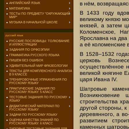
в нём, возвращаяс
АНГЛИЙСКИЙ ЯЗЫК
МАТЕМАТИКА
В 1433 году вдо
ТЕСТЫ ПО ПРЕДМЕТУ "ОКРУЖАЮЩИЙ
МИР"
великому князю мо
МУЗЫКА В НАЧАЛЬНОЙ ШКОЛЕ
князей, а затем 
Коломенское, На
русский язык
Ярославна на два 
РУССКИЕ ПОСЛОВИЦЫ: ТОЛКОВАНИЕ
а её коломенские 
И ИЛЛЮСТРАЦИИ
ЗАДАНИЯ ПО ОРФОЭПИИ
В 1528–1532 года
ГРАММАТИКА РУССКОГО ЯЗЫКА
церковь Вознес
ПИШЕМ БЕЗ ОШИБОК
осуществлённое н
УДИВИТЕЛЬНЫЙ МИР ФРАЗЕОЛОГИИ
ТЕКСТЫ ДЛЯ КОМПЛЕКСНОГО АНАЛИЗА
великой княгине 
В 9 КЛАССЕ
царя Ивана IV.
ТРЕНИРОВОЧНЫЕ УПРАЖНЕНИЯ ПО
РУССКОМУ ЯЗЫКУ
Шатровые камен
ПРАКТИЧЕСКИЕ ЗАДАНИЯ ПО
РУССКОМУ ЯЗЫКУ. 5 КЛАСС
Возникновение 
ТЕСТОВЫЕ ЗАДАНИЯ ПО РУССКОМУ
строительства хр
ЯЗЫКУ
ДИДАКТИЧЕСКИЙ МАТЕРИАЛ ПО
другой стороны, к
РУССКОМУ ЯЗЫКУ
деревянного, а во
ЗАДАЧИ ПО РУССКОМУ ЯЗЫКУ
развитием строи
ОЦЕНКА КАЧЕСТВА ЗНАНИЙ ПО
РУССКОМУ ЯЗЫКУ. 6 КЛАСС
каменных шатровых
ТИПОВЫЕ ТЕСТОВЫЕ ЗАДАНИЯ ДЛЯ