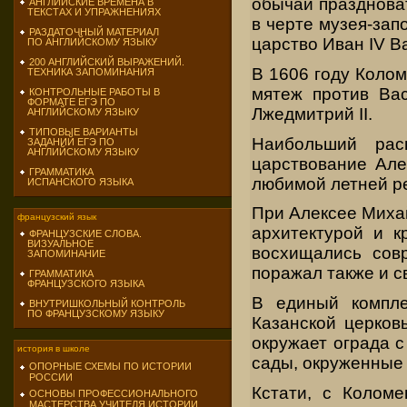
обычай празднова
АНГЛИЙСКИЕ ВРЕМЕНА В
ТЕКСТАХ И УПРАЖНЕНИЯХ
в черте музея-зап
РАЗДАТОЧНЫЙ МАТЕРИАЛ
царство Иван IV В
ПО АНГЛИЙСКОМУ ЯЗЫКУ
200 АНГЛИЙСКИЙ ВЫРАЖЕНИЙ.
В 1606 году Коло
ТЕХНИКА ЗАПОМИНАНИЯ
мятеж против Вас
КОНТРОЛЬНЫЕ РАБОТЫ В
ФОРМАТЕ ЕГЭ ПО
Лжедмитрий II.
АНГЛИЙСКОМУ ЯЗЫКУ
ТИПОВЫЕ ВАРИАНТЫ
Наибольший рас
ЗАДАНИЙ ЕГЭ ПО
АНГЛИЙСКОМУ ЯЗЫКУ
царствование Але
ГРАММАТИКА
любимой летней р
ИСПАНСКОГО ЯЗЫКА
При Алексее Миха
французский язык
архитектурой и к
ФРАНЦУЗСКИЕ СЛОВА.
ВИЗУАЛЬНОЕ
восхищались совр
ЗАПОМИНАНИЕ
поражал также и с
ГРАММАТИКА
ФРАНЦУЗСКОГО ЯЗЫКА
В единый компле
ВНУТРИШКОЛЬНЫЙ КОНТРОЛЬ
ПО ФРАНЦУЗСКОМУ ЯЗЫКУ
Казанской церков
окружает ограда 
история в школе
сады, окруженные
ОПОРНЫЕ СХЕМЫ ПО ИСТОРИИ
РОССИИ
Кстати, с Коломе
ОСНОВЫ ПРОФЕССИОНАЛЬНОГО
МАСТЕРСТВА УЧИТЕЛЯ ИСТОРИИ