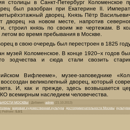
я столицы в Санкт-Петербург Коломенское п
рец был разобран при Екатерине II. Императ
четырёхэтажный дворец. Князь Пётр Васильеви
ит дворец на новом месте, напротив северно
ти, строил князь по своим же чертежам. В к
летом во время пребывания в Москве.
орец в свою очередь был перестроен в 1825 году
ан музей Коломенское. В конце 1920–х годов бы
ого зодчества и сюда стали свозить стари
ийском Вифлееме», музее-заповеднике «Кол
ь воссоздан великолепный дворец, который совр
ета. И, как и прежде, здесь возвышается це
О всемирным наследием человечества.
ЬНОСТИ МОСКВЫ
|
Добавил
:
admin
(21.10.2013)
столицы
,
мировая художественная культура
,
достопримечательности Москвы
,
культурн
|
Рейтинг
:
5.0
/
1