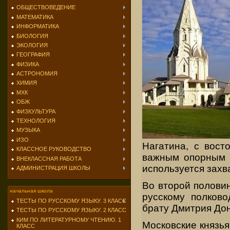
ОБЩЕСТВОВЕДЕНИЕ
МАТЕМАТИКА
ИНФОРМАТИКА
БИОЛОГИЯ
ЭКОЛОГИЯ
ГЕОГРАФИЯ
ФИЗИКА
АСТРОНОМИЯ
ХИМИЯ
МХК
ОБЖ
ФИЗКУЛЬТУРА
ТЕХНОЛОГИЯ
МУЗЫКА
ИЗО
Нагатина, с вост
КЛАССНОЕ РУКОВОДСТВО
важным опорным п
ВНЕКЛАССНАЯ РАБОТА
используется захв
АДМИНИСТРАЦИЯ ШКОЛЫ
Во второй полови
начальная школа
русскому полков
ТЕСТЫ ПО РУССКОМУ ЯЗЫКУ. 3 КЛАСС
брату Дмитрия Дон
ТЕСТЫ ПО РУССКОМУ ЯЗЫКУ. 2 КЛАСС
КИМ ПО ЛИТЕРАТУРНОМУ ЧТЕНИЮ. 1
Московские князь
КЛАСС