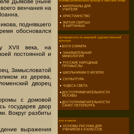
еле Дьякове (ныне
основы религиозных культур и светской этики
МАТЕРИАЛЫ ДЛЯ
своего венчания на
УЧИТЕЛЯ
Иоанна.
ХРИСТИАНСТВО
ЖИТИЯ СВЯТЫХ
икова, поднявшего
В КАРТИНКАХ
время обосновался
путеводитель по мировой художественной
культуре
у XVII века, на
БОГИ ОЛИМПА
воей постоянной и
ЗАНИМАТЕЛЬНАЯ
МИФОЛОГИЯ
РУССКИЕ НАРОДНЫЕ
ПРОМЫСЛЫ
рец. Замысловатой
ШКОЛЬНИКАМ О МУЗЕЯХ
еликом из дерева,
СКУЛЬПТУРА
оломенский дворец
ЧУДЕСА СВЕТА
ДОСТОПРИМЕЧАТЕЛЬНОСТИ
МОСКВЫ
хоромы с домовой
ДОСТОПРИМЕЧАТЕЛЬНОСТИ
сь государев двор
САНКТ-ПЕТЕРБУРГА
и. Вокруг разбиты
изо в школе
ОСНОВЫ РИСУНКА ДЛЯ
ождение выражения
УЧЕНИКОВ 5-8 КЛАССОВ