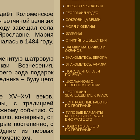
ПЕРВООТКРЫВАТЕЛИ
даёт Коломенское
ГЕОГРАФИЯ ЧУДЕС
я вотчиной великих
СОКРОВИЩА ЗЕМЛИ
году завещал сёла
МОРЯ И ОКЕАНЫ
Ярославне. Мария
ВУЛКАНЫ
алась в 1484 году,
СТИХИЙНЫЕ БЕДСТВИЯ
ЗАГАДКИ МАТЕРИКОВ И
ОКЕАНОВ
аменитую шатровую
ЗНАКОМЬТЕСЬ: ЕВРОПА
кви Вознесения,
ЗНАКОМЬТЕСЬ: АФРИКА
оего рода подарок
ПОГОДА. ЧТО, КАК И
ПОЧЕМУ?
едника – будущего
ШКОЛЬНИКАМ О
СЕВЕРНОМ СИЯНИИ
ГЕОГРАФИЯ.
е XV–XVI веков.
ЗЕМЛЕВЕДЕНИЕ. 6 КЛАСС
ны, с традицией
КОНТРОЛЬНЫЕ РАБОТЫ
ПО ГЕОГРАФИИ
ажному событию. С
ТИПОВЫЕ ВАРИАНТЫ
шло, во-первых, от
КОНТРОЛЬНЫХ РАБОТ
В ФОРМАТЕ ЕГЭ
орые постепенно, с
ПОДГОТОВКА К ЕГЭ
 Одним из первых
ПО ГЕОГРАФИИ
оломенском.