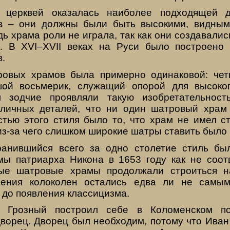
церквей оказалась наиболее подходящей д
в – они должны были быть высокими, видным
 храма роли не играла, так как они создавалис
а. В XVI–XVII веках на Руси было построено
.
овых храмов была примерно одинаковой: чет
шой восьмерик, служащий опорой для высоког
 зодчие проявляли такую изобретательнос
зличных деталей, что ни один шатровый храм
стью этого стиля было то, что храм не имел с
 из-за чего слишком широкие шатры ставить было
ранившийся всего за одно столетие стиль бы
ы патриарха Никона в 1653 году как не соот
ые шатровые храмы продолжали строиться н
ения колоколен остались едва ли не самы
 до появления классицизма.
ч Грозный построил себе в Коломенском по
дворец. Дворец был необходим, потому что Иван