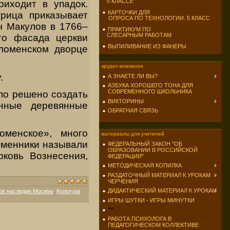
5 КЛАССЕ
риходит в упадок.
КАРТОЧКИ ДЛЯ
рица приказывает
ОПРОСА ПО ТЕХНОЛОГИИ. 5 КЛАСС
ч Макулов в 1766–
ПРАКТИКУМ ПО
СЛЕСАРНЫМ РАБОТАМ
го фасада церкви
ВЫПИЛИВАНИЕ ИЗ ФАНЕРЫ
оломенском дворце
эрудит-компания
.
А ЗНАЕТЕ ЛИ ВЫ?
АЗБУКА ХОРОШЕГО ТОНА ДЛЯ
СОВРЕМЕННОГО ШКОЛЬНИКА
ло решено создать
ВИКТОРИНЫ
нные деревянные
ОБРАТНАЯ СВЯЗЬ
оменское», много
материалы для учителей
еменники называли
ФЕДЕРАЛЬНЫЙ ЗАКОН "ОБ
ОБРАЗОВАНИИ В РОССИЙСКОЙ
рковь Вознесения,
ФЕДЕРАЦИИ"
МЕТОДИЧЕСКАЯ КОПИЛКА
РАЗДАТОЧНЫЙ МАТЕРИАЛ К УРОКАМ
ЧЕРЧЕНИЯ
ДИДАКТИЧЕСКИЙ МАТЕРИАЛ К УРОКАМ
ое наследие Москвы
,
Культура
ИГРЫ ШУТКИ - ИГРЫ МИНУТКИ
***
РАБОТА ПСИХОЛОГА В
ПЕДАГОГИЧЕСКОМ КОЛЛЕКТИВЕ