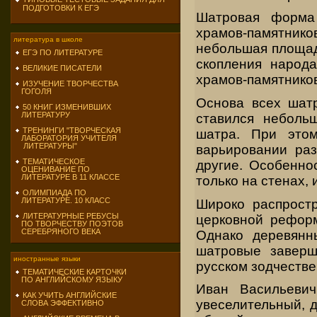
ПОДГОТОВКИ К ЕГЭ
Шатровая форма 
храмов-памятнико
литература в школе
небольшая площадь
ЕГЭ ПО ЛИТЕРАТУРЕ
скопления народ
ВЕЛИКИЕ ПИСАТЕЛИ
храмов-памятников
ИЗУЧЕНИЕ ТВОРЧЕСТВА
ГОГОЛЯ
Основа всех шатр
50 КНИГ ИЗМЕНИВШИХ
ЛИТЕРАТУРУ
ставился неболь
ТРЕНИНГИ "ТВОРЧЕСКАЯ
шатра. При этом
ЛАБОРАТОРИЯ УЧИТЕЛЯ
ЛИТЕРАТУРЫ"
варьировании ра
ТЕМАТИЧЕСКОЕ
другие. Особенно
ОЦЕНИВАНИЕ ПО
ЛИТЕРАТУРЕ В 11 КЛАССЕ
только на стенах,
ОЛИМПИАДА ПО
ЛИТЕРАТУРЕ. 10 КЛАСС
Широко распрост
ЛИТЕРАТУРНЫЕ РЕБУСЫ
церковной реформ
ПО ТВОРЧЕСТВУ ПОЭТОВ
СЕРЕБРЯНОГО ВЕКА
Однако деревянн
шатровые заверш
иностранные языки
русском зодчестве
ТЕМАТИЧЕСКИЕ КАРТОЧКИ
ПО АНГЛИЙСКОМУ ЯЗЫКУ
Иван Васильеви
КАК УЧИТЬ АНГЛИЙСКИЕ
увеселительный, 
СЛОВА ЭФФЕКТИВНО