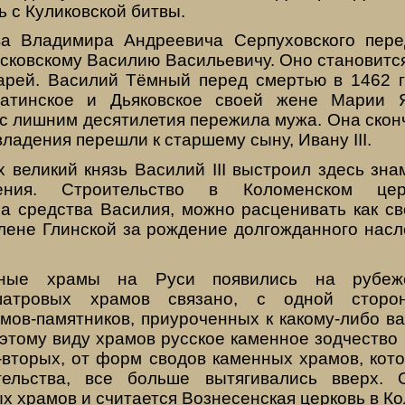
ь с Куликовской битвы.
ва Владимира Андреевича Серпуховского пере
сковскому Василию Васильевичу. Оно становитс
царей. Василий Тёмный перед смертью в 1462 
гатинское и Дьяковское своей жене Марии 
с лишним десятилетия пережила мужа. Она сконч
владения перешли к старшему сыну, Ивану III.
х великий князь Василий III выстроил здесь зн
ения. Строительство в Коломенском цер
а средства Василия, можно расценивать как св
Елене Глинской за рождение долгожданного насл
ные храмы на Руси появились на рубеж
шатровых храмов связано, с одной сторо
амов-памятников, приуроченных к какому-либо в
 этому виду храмов русское каменное зодчество 
-вторых, от форм сводов каменных храмов, кот
тельства, все больше вытягивались вверх.
 храмов и считается Вознесенская церковь в К