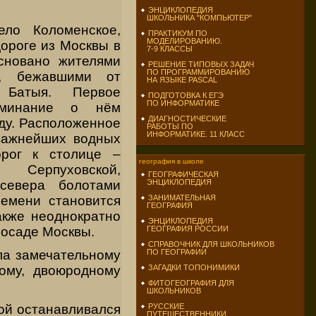
ЭНЦИКЛОПЕДИЯ
ШКОЛЬНИКА "КОМПЬЮТЕР"
ело Коломенское,
ПРАКТИКУМ ПО
МОДЕЛИРОВАНИЮ.
ороге из Москвы в
7-9 КЛАССЫ
сновано жителями
РЕШЕНИЕ ТИПОВЫХ ЗАДАЧ
ПО ПРОГРАММИРОВАНИЮ
ы, бежавшими от
НА ЯЗЫКЕ PASCAL
 Батыя. Первое
ПОДГОТОВКА К ЕГЭ
ПО ИНФОРМАТИКЕ
оминание о нём
ДИАГНОСТИЧЕСКИЕ
оду. Расположенное
РАБОТЫ ПО
ИНФОРМАТИКЕ. 11 КЛАСС
важнейших водных
орог к столице –
география в школе
Серпуховской,
ГЕОГРАФИЧЕСКАЯ
ЭНЦИКЛОПЕДИЯ
севера болотами
ЗАНИМАТЕЛЬНАЯ
ремени становится
ГЕОГРАФИЯ
акже неоднократно
ЭНЦИКЛОПЕДИЯ
ГЕОГРАФИЯ РОССИИ
 осаде Москвы.
СПРАВОЧНИК ДЛЯ ШКОЛЬНИКОВ
ла замечательному
ПО ГЕОГРАФИИ
ому, двоюродному
ЗАГАДКИ ТОПОНИМИКИ
ФИТОГЕОГРАФИЯ ДЛЯ
ШКОЛЬНИКОВ
ой останавливался
РУССКИЕ
ПУТЕШЕСТВЕННИКИ