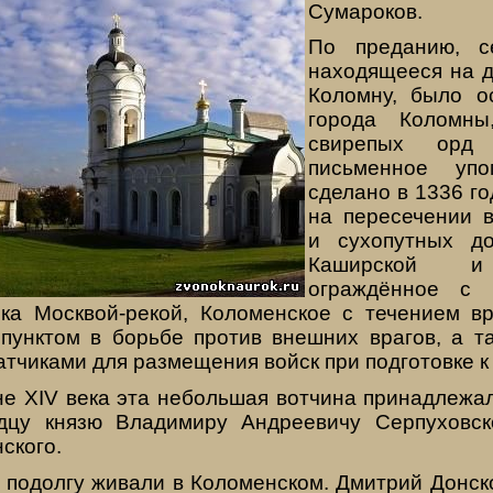
Сумароков.
По преданию, с
находящееся на д
Коломну, было о
города Коломн
свирепых орд
письменное уп
сделано в 1336 г
на пересечении 
и сухопутных д
Каширской и 
ограждённое с 
ока Москвой-рекой, Коломенское с течением в
унктом в борьбе против внешних врагов, а т
атчиками для размещения войск при подготовке к
не XIV века эта небольшая вотчина принадлежа
одцу князю Владимиру Андреевичу Серпуховск
ского.
я подолгу живали в Коломенском. Дмитрий Донск