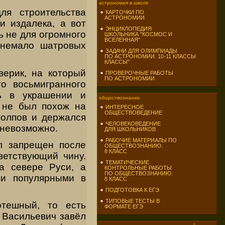
астрономия в школе
ля строительства
КАРТОЧКИ ПО
АСТРОНОМИИ
и издалека, а вот
ЭНЦИКЛОПЕДИЯ
ь не для огромного
ШКОЛЬНИКА "КОСМОС И
ВСЕЛЕННАЯ"
 немало шатровых
ЗАДАЧИ ДЛЯ ОЛИМПИАДЫ
ПО АСТРОНОМИИ. 10-11 КЛАССЫ
КЛАССЫ"
верик, на который
ПРОВЕРОЧНЫЕ РАБОТЫ
ПО АСТРОНОМИИ
о восьмигранного
ть в украшении и
обществознание
 не был похож на
ИНТЕРЕСНОЕ
ОБЩЕСТВОВЕДЕНИЕ
толпов и держался
ЧЕЛОВЕКОВЕДЕНИЕ
 невозможно.
ДЛЯ ШКОЛЬНИКОВ
РАБОЧИЕ МАТЕРИАЛЫ ПО
л запрещен после
ОБЩЕСТВОЗНАНИЮ.
8 КЛАСС
ветствующий чину.
ТЕМАТИЧЕСКИЕ
а севере Руси, а
КОНТРОЛЬНЫЕ РАБОТЫ
ПО ОБЩЕСТВОЗНАНИЮ.
ми популярными в
8 КЛАСС
ПОДГОТОВКА К ЕГЭ
ТИПОВЫЕ ТЕСТЫ В
тешный, то есть
ФОРМАТЕ ЕГЭ
 Васильевич завёл