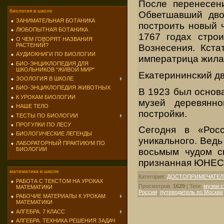
После перенесени
биология в школе
Обветшавший дво
ЗАНИМАТЕЛЬНАЯ БОТАНИКА
построить новый 
ЛЮБОПЫТНАЯ БОТАНИКА
1767 годах стро
О ЧЕМ ГОВОРЯТ НАЗВАНИЯ
РАСТЕНИЙ?
Вознесения. Кста
АУДИОКНИГИ ПО БИОЛОГИИ
императрица жила 
БИО-ЭНЦИКЛОПЕДИЯ ДЛЯ
ШКОЛЬНИКОВ "ЖИВОЙ МИР"
Екатерининский дв
ЗООЛОГИЯ В ШКОЛЕ
БИО-ЭНЦИКЛОПЕДИЯ ЖИВОТНЫХ
В 1923 был основ
К УРОКАМ БИОЛОГИИ
музей деревянн
НАШЕ ТЕЛО
постройки.
ТЕСТЫ ПО БИОЛОГИИ
ПРОГУЛКИ ПО ЛЕСУ
Сегодня в «Росс
БИОЛОГИЧЕСКИЕ ЛЕГЕНДЫ
уникального. Вед
ЛАБОРАТОРНЫЙ ПРАКТИКУМ ПО
БИОЛОГИИ
восьмым чудом св
признанная ЮНЕСК
математика в школе
Категория
:
ДОСТОПРИМЕЧАТЕЛ
РАБОТА С ТЕКСТОМ НА УРОКАХ
Просмотров
:
1629
|
Теги
:
музеи 
МАТЕМАТИКИ
России
,
путеводитель по Москве
РАБОЧИЕ МАТЕРИАЛЫ К УРОКАМ
МАТЕМАТИКИ
АЛГЕБРА. 7 КЛАСС
АЛГЕБРА. ТЕХНИКА РЕШЕНИЯ ЗАДАЧ