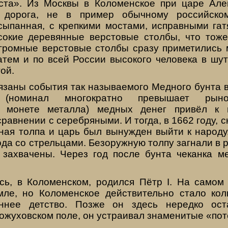
ста». Из Москвы в Коломенское при царе Ал
 дорога, не в пример обычному российско
сыпанная, с крепкими мостами, исправными гат
окие деревянные верстовые столбы, что тож
огромные верстовые столбы сразу приметились м
атем и по всей России высокого человека в шу
ой.
заны события так называемого Медного бунта в
х (номинал многократно превышает рыно
 монете металла) медных денег привёл к 
равнении с серебряными. И тогда, в 1662 году, 
ная толпа и царь был вынужден выйти к народу
да со стрельцами. Безоружную толпу загнали в р
захвачены. Через год после бунта чеканка 
сь, в Коломенском, родился Пётр I. На самом
ле, но Коломенское действительно стало ко
ннее детство. Позже он здесь нередко ост
ожуховском поле, он устраивал знаменитые «по