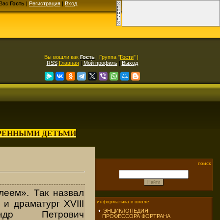
Вас
Гость
|
Регистрация
|
Вход
Вы вошли как
Гость
| Группа "
Гости
" |
RSS
Главная
|
Мой профиль
|
Выход
АРЕННЫМИ ДЕТЬМИ
поиск
леем». Так назвал
 и драматург XVIII
информатика в школе
ЭНЦИКЛОПЕДИЯ
ндр Петрович
ПРОФЕССОРА ФОРТРАНА