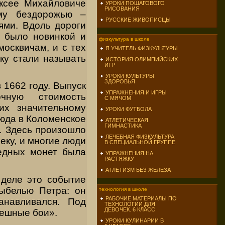
ексее Михайловиче
УРОКИ ПОШАГОВОГО
РИСОВАНИЯ
му бездорожью –
РУССКИЕ ЖИВОПИСЦЫ
ями. Вдоль дороги
е было новинкой и
физкультура в школе
осквичам, и с тех
Я УЧИТЕЛЬ ФИЗКУЛЬТУРЫ
тку стали называть
ИСТОРИЯ ОЛИМПИЙСКИХ
ИГР
УРОКИ КУЛЬТУРЫ
ЗДОРОВЬЯ
 1662 году. Выпуск
УПРАЖНЕНИЯ И ИГРЫ
чную стоимость
С МЯЧОМ
их значительному
УРОКИ ФУТБОЛА
сюда в Коломенское
АТЛЕТИЧЕСКАЯ
ГИМНАСТИКА
. Здесь произошло
ЛЕЧЕБНАЯ ФИЗКУЛЬТУРА
еку, и многие люди
В СПЕЦИАЛЬНОЙ ГРУППЕ
медных монет была
УПРАЖНЕНИЯ НА
РАСТЯЖКУ
АТЛЕТИЗМ БЕЗ ЖЕЛЕЗА
 деле это событие
лыбелью Петра: он
технология в школе
РАБОЧИЕ МАТЕРИАЛЫ ПО
анавливался. Под
ТЕХНОЛОГИИ ДЛЯ
ДЕВОЧЕК. 6 КЛАСС
тешные бои».
УРОКИ КУЛИНАРИИ В