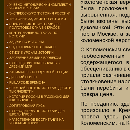
«коломенская вер
УЧЕБНО-МЕТОДИЧЕСКИЙ КОМПЛЕКТ К
была проложена
УРОКАМ ИСТОРИИ
выровненная, под
ЭКСПРЕСС-КУРС "ИСТОРИЯ РОССИИ"
ТЕСТОВЫЕ ЗАДАНИЯ ПО ИСТОРИИ
были вкопаны выс
СПРАВОЧНИК ПО ИСТОРИИ ДЛЯ
диковинкой. Эти 
ПОЛГОТОВКИ К ГИА В 9 КЛАССЕ
пор в Москве, а з
КОНТРОЛЬНЫЕ ВОПРОСЫ ПО
ИСТОРИИ
коломенской верст
ЗАДАЧИ ПО ИСТОРИИ
ПОДГОТОВКА К ОГЭ. 8 КЛАСС
С Коломенским свя
СТИХИ К УРОКАМ ИСТОРИИ
необеспеченны
ЗАСЕЛЕНИЕ ЗЕМЛИ ЧЕЛОВЕКОМ
содержащегося в
ПУТЕШЕСТВИЕ ШКОЛЬНИКОВ В
ДРЕВНИЙ МИР
обесцениванию в с
ЗАНИМАТЕЛЬНО О ДРЕВНЕЙ ГРЕЦИИ
пришла разгневан
ДРЕВНИЙ ЕГИПЕТ
столкновение наро
РЫЦАРСКИЕ ВРЕМЕНА
были перебиты и 
БЛИЖНИЙ ВОСТОК. ИСТОРИЯ ДЕСЯТИ
ТЫСЯЧЕЛЕТИЙ
прекращена.
ИСТОРИЯ РОССИИ В РАССКАЗАХ ДЛЯ
ШКОЛЬНИКОВ
По преданию, зде
ДОПЕТРОВСКАЯ РУСЬ
произошло в Крем
ПУТЕВОДИТЕЛЬ ПО ИСТОРИИ ДЛЯ
ШКОЛЬНИКОВ
провёл здесь ра
НРАВСТВЕННОЕ ВОСПИТАНИЕ НА
Коломенским, на К
УРОКАХ ИСТОРИИ