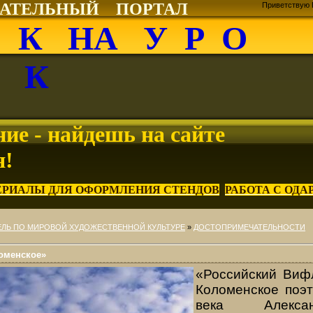
ВАТЕЛЬНЫЙ ПОРТАЛ
Приветствую 
О К НА У Р О
К
ие - найдешь на сайте
я!
ЕРИАЛЫ ДЛЯ ОФОРМЛЕНИЯ СТЕНДОВ
РАБОТА С ОД
ЛЬ ПО МИРОВОЙ ХУДОЖЕСТВЕННОЙ КУЛЬТУРЕ
»
ДОСТОПРИМЕЧАТЕЛЬНОСТИ
оменское»
«Российский Виф
Коломенское поэт
века Алекса