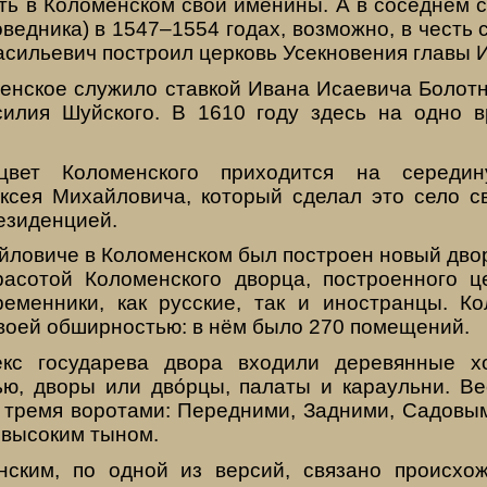
ть в Коломенском свои именины. А в соседнем с
оведника) в 1547–1554 годах, возможно, в честь 
асильевич построил церковь Усекновения главы 
менское служило ставкой Ивана Исаевича Болотн
илия Шуйского. В 1610 году здесь на одно 
цвет Коломенского приходится на середин
ксея Михайловича, который сделал это село с
езиденцией.
йловиче в Коломенском был построен новый дво
расотой Коломенского дворца, построенного ц
еменники, как русские, так и иностранцы. К
воей обширностью: в нём было 270 помещений.
кс государева двора входили деревянные 
ью, дворы или дво́рцы, палаты и караульни. Ве
с тремя воротами: Передними, Задними, Садовым
 высоким тыном.
нским, по одной из версий, связано происх