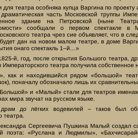
 для театра особняка купца Варгина по проекту
 драматическая часть Московской труппы Импе
венное здание на Петровской (ныне Театра
домости» сообщали о первом спектакле в М
сковского театра чрез сие объявляет, что в сл
 будет дан на новом малом театре, в доме Варг
ытия онаго спектакль 1–й…»
825-й, год, после открытия Большого театра, д
ы Императорского театра получила собственное 
», как и находившийся рядом «большой» теат
ок), поначалу обозначало лишь их сравнительн
«Большой» и «Малый» стали для театров имена
нах мира звучат на русском языке.
 драм до лёгких водевилей – таков был о
 театра.
ександра Сергеевича Пушкина Малый создал с
ий поэта: «Руслана и Людмилы», «Бахчисарай