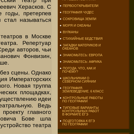
сский театр при
еевич Херасков. С
ПЕРВООТКРЫВАТЕЛИ
е годы, претерпев
ГЕОГРАФИЯ ЧУДЕС
н стал называться
СОКРОВИЩА ЗЕМЛИ
МОРЯ И ОКЕАНЫ
ВУЛКАНЫ
 театров в Москве
СТИХИЙНЫЕ БЕДСТВИЯ
еатра. Репертуар
ЗАГАДКИ МАТЕРИКОВ И
Среди авторов, чьи
ОКЕАНОВ
ванович Фонвизин,
ЗНАКОМЬТЕСЬ: ЕВРОПА
ше.
ЗНАКОМЬТЕСЬ: АФРИКА
ПОГОДА. ЧТО, КАК И
 без сцены. Однако
ПОЧЕМУ?
ция Императорских
ШКОЛЬНИКАМ О
СЕВЕРНОМ СИЯНИИ
ого. Новая труппа
ГЕОГРАФИЯ.
ческих площадках,
ЗЕМЛЕВЕДЕНИЕ. 6 КЛАСС
осуществлению идеи
КОНТРОЛЬНЫЕ РАБОТЫ
ПО ГЕОГРАФИИ
атральную. Ведь
ТИПОВЫЕ ВАРИАНТЫ
 проекту главного
КОНТРОЛЬНЫХ РАБОТ
В ФОРМАТЕ ЕГЭ
новича Бове шла
ПОДГОТОВКА К ЕГЭ
 устройство театра
ПО ГЕОГРАФИИ