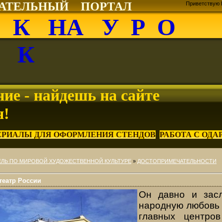
ВАТЕЛЬНЫЙ ПОРТАЛ
Приветствую 
О К НА У Р О
К
ие - найдешь на сайте
я!
ЕРИАЛЫ ДЛЯ ОФОРМЛЕНИЯ СТЕНДОВ
РАБОТА С ОД
ЛЬ ПО МИРОВОЙ ХУДОЖЕСТВЕННОЙ КУЛЬТУРЕ
»
ДОСТОПРИМЕЧАТЕЛЬНОСТИ
театр России
Он давно и зас
народную любовь 
главных центро