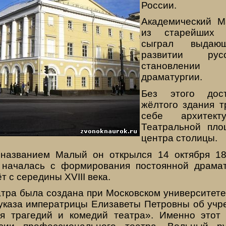
России.
Академический М
из старейших 
сыграл выда
развитии рус
становлении
драматургии.
Без этого дост
жёлтого здания т
себе архитект
Театральной пло
центра столицы.
названием Малый он открылся 14 октября 18
 началась с формирования постоянной драма
т с середины XVIII века.
тра была создана при Московском университете 
 указа императрицы Елизаветы Петровны об учр
я трагедий и комедий театра». Именно этот