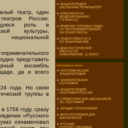
ЭНЦИКЛОПЕДИЯ
ШКОЛЬНИКА "КОМПЬЮТЕР"
алый театр, один
ПРАКТИКУМ ПО
МОДЕЛИРОВАНИЮ.
театров России,
7-9 КЛАССЫ
ющуюся роль в
РЕШЕНИЕ ТИПОВЫХ ЗАДАЧ
ПО ПРОГРАММИРОВАНИЮ
ской культуры,
НА ЯЗЫКЕ PASCAL
 национальной
ПОДГОТОВКА К ЕГЭ
ПО ИНФОРМАТИКЕ
ДИАГНОСТИЧЕСКИЕ
РАБОТЫ ПО
опримечательного
ИНФОРМАТИКЕ. 11 КЛАСС
рудно представить
урный ансамбль
география в школе
щади, да и всего
ГЕОГРАФИЧЕСКАЯ
ЭНЦИКЛОПЕДИЯ
ЗАНИМАТЕЛЬНАЯ
ГЕОГРАФИЯ
24 года. Но свою
ЭНЦИКЛОПЕДИЯ
тической труппы в
ГЕОГРАФИЯ РОССИИ
СПРАВОЧНИК ДЛЯ ШКОЛЬНИКОВ
ПО ГЕОГРАФИИ
в 1756 году, сразу
ЗАГАДКИ ТОПОНИМИКИ
еждении «Русского
ФИТОГЕОГРАФИЯ ДЛЯ
ШКОЛЬНИКОВ
 указ ознаменовал
РУССКИЕ
ПУТЕШЕСТВЕННИКИ