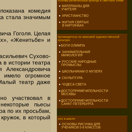
основы религиозных культур и светской этики
МАТЕРИАЛЫ ДЛЯ
УЧИТЕЛЯ
показана комедия
ХРИСТИАНСТВО
ка стала значимым
ЖИТИЯ СВЯТЫХ
В КАРТИНКАХ
ича Гоголя. Целая
путеводитель по мировой художественной
ах», «Женитьбе» и
культуре
БОГИ ОЛИМПА
ЗАНИМАТЕЛЬНАЯ
асильевич Сухово-
МИФОЛОГИЯ
 в истории театра
РУССКИЕ НАРОДНЫЕ
ПРОМЫСЛЫ
я Александровича
ШКОЛЬНИКАМ О МУЗЕЯХ
а имело огромное
СКУЛЬПТУРА
 Малый театр даже
ЧУДЕСА СВЕТА
ДОСТОПРИМЕЧАТЕЛЬНОСТИ
МОСКВЫ
тно участвовал в
ДОСТОПРИМЕЧАТЕЛЬНОСТИ
 некоторые пьесы
САНКТ-ПЕТЕРБУРГА
а по их просьбам,
кружок, в который
изо в школе
ОСНОВЫ РИСУНКА ДЛЯ
УЧЕНИКОВ 5-8 КЛАССОВ