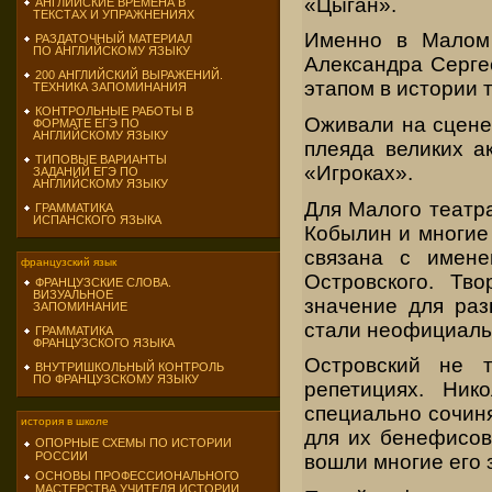
«Цыган».
АНГЛИЙСКИЕ ВРЕМЕНА В
ТЕКСТАХ И УПРАЖНЕНИЯХ
Именно в Малом 
РАЗДАТОЧНЫЙ МАТЕРИАЛ
ПО АНГЛИЙСКОМУ ЯЗЫКУ
Александра Серге
200 АНГЛИЙСКИЙ ВЫРАЖЕНИЙ.
этапом в истории 
ТЕХНИКА ЗАПОМИНАНИЯ
КОНТРОЛЬНЫЕ РАБОТЫ В
Оживали на сцене
ФОРМАТЕ ЕГЭ ПО
АНГЛИЙСКОМУ ЯЗЫКУ
плеяда великих а
ТИПОВЫЕ ВАРИАНТЫ
«Игроках».
ЗАДАНИЙ ЕГЭ ПО
АНГЛИЙСКОМУ ЯЗЫКУ
Для Малого театр
ГРАММАТИКА
ИСПАНСКОГО ЯЗЫКА
Кобылин и многие
связана с имене
французский язык
Островского. Тв
ФРАНЦУЗСКИЕ СЛОВА.
ВИЗУАЛЬНОЕ
значение для раз
ЗАПОМИНАНИЕ
стали неофициаль
ГРАММАТИКА
ФРАНЦУЗСКОГО ЯЗЫКА
Островский не т
ВНУТРИШКОЛЬНЫЙ КОНТРОЛЬ
ПО ФРАНЦУЗСКОМУ ЯЗЫКУ
репетициях. Ник
специально сочин
история в школе
для их бенефисов
ОПОРНЫЕ СХЕМЫ ПО ИСТОРИИ
РОССИИ
вошли многие его 
ОСНОВЫ ПРОФЕССИОНАЛЬНОГО
МАСТЕРСТВА УЧИТЕЛЯ ИСТОРИИ