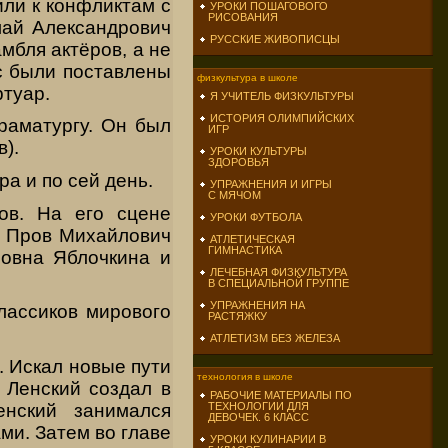
ли к конфликтам с
УРОКИ ПОШАГОВОГО
РИСОВАНИЯ
лай Александрович
РУССКИЕ ЖИВОПИСЦЫ
мбля актёров, а не
ес были поставлены
физкультура в школе
ртуар.
Я УЧИТЕЛЬ ФИЗКУЛЬТУРЫ
ИСТОРИЯ ОЛИМПИЙСКИХ
раматургу. Он был
ИГР
в).
УРОКИ КУЛЬТУРЫ
ЗДОРОВЬЯ
а и по сей день.
УПРАЖНЕНИЯ И ИГРЫ
С МЯЧОМ
ов. На его сцене
УРОКИ ФУТБОЛА
, Пров Михайлович
АТЛЕТИЧЕСКАЯ
ГИМНАСТИКА
ровна Яблочкина и
ЛЕЧЕБНАЯ ФИЗКУЛЬТУРА
В СПЕЦИАЛЬНОЙ ГРУППЕ
УПРАЖНЕНИЯ НА
лассиков мирового
РАСТЯЖКУ
АТЛЕТИЗМ БЕЗ ЖЕЛЕЗА
. Искал новые пути
технология в школе
 Ленский создал в
РАБОЧИЕ МАТЕРИАЛЫ ПО
ТЕХНОЛОГИИ ДЛЯ
нский занимался
ДЕВОЧЕК. 6 КЛАСС
ми. Затем во главе
УРОКИ КУЛИНАРИИ В