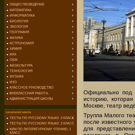
ОБЩЕСТВОВЕДЕНИЕ
МАТЕМАТИКА
ИНФОРМАТИКА
БИОЛОГИЯ
ЭКОЛОГИЯ
ГЕОГРАФИЯ
ФИЗИКА
АСТРОНОМИЯ
ХИМИЯ
МХК
ОБЖ
ФИЗКУЛЬТУРА
ТЕХНОЛОГИЯ
МУЗЫКА
ИЗО
КЛАССНОЕ РУКОВОДСТВО
Официально под 
ВНЕКЛАССНАЯ РАБОТА
историю, которая
АДМИНИСТРАЦИЯ ШКОЛЫ
Москве, театр ведё
начальная школа
Труппа Малого теа
ТЕСТЫ ПО РУССКОМУ ЯЗЫКУ. 3 КЛАСС
после известного
ТЕСТЫ ПО РУССКОМУ ЯЗЫКУ. 2 КЛАСС
для представлени
КИМ ПО ЛИТЕРАТУРНОМУ ЧТЕНИЮ. 1
КЛАСС