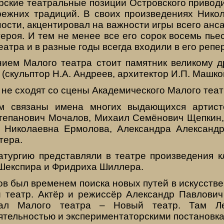
ские театральные позиции Островского приводи
ежних традиций. В своих произведениях Нико
ости, акцентировал на важности игры всего анса
героя. И тем не менее все его сорок восемь пь
еатра и в разные годы всегда входили в его репе
нием Малого театра стоит памятник великому д
 (скульптор Н.А. Андреев, архитектор И.П. Машко
не сходят со сцены Академического Малого театр
 связаны имена многих выдающихся артист
тепанович Мочалов, Михаил Семёнович Щепкин
 Николаевна Ермолова, Александра Александ
тера.
тургию представляли в театре произведения к
 Шекспира и Фридриха Шиллера.
в был временем поиска новых путей в искусстве
 театр. Актёр и режиссёр Александр Павлович
ал Малого театра – Новый театр. Там Ле
ятельностью и экспериментаторскими постановка