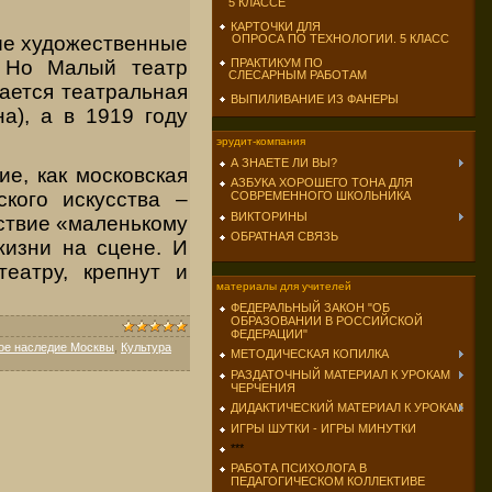
5 КЛАССЕ
КАРТОЧКИ ДЛЯ
ые художественные
ОПРОСА ПО ТЕХНОЛОГИИ. 5 КЛАСС
. Но Малый театр
ПРАКТИКУМ ПО
СЛЕСАРНЫМ РАБОТАМ
вается театральная
ВЫПИЛИВАНИЕ ИЗ ФАНЕРЫ
а), а в 1919 году
эрудит-компания
А ЗНАЕТЕ ЛИ ВЫ?
е, как московская
АЗБУКА ХОРОШЕГО ТОНА ДЛЯ
ского искусства –
СОВРЕМЕННОГО ШКОЛЬНИКА
ВИКТОРИНЫ
вствие «маленькому
ОБРАТНАЯ СВЯЗЬ
жизни на сцене. И
еатру, крепнут и
материалы для учителей
ФЕДЕРАЛЬНЫЙ ЗАКОН "ОБ
ОБРАЗОВАНИИ В РОССИЙСКОЙ
ФЕДЕРАЦИИ"
ое наследие Москвы
,
Культура
МЕТОДИЧЕСКАЯ КОПИЛКА
РАЗДАТОЧНЫЙ МАТЕРИАЛ К УРОКАМ
ЧЕРЧЕНИЯ
ДИДАКТИЧЕСКИЙ МАТЕРИАЛ К УРОКАМ
ИГРЫ ШУТКИ - ИГРЫ МИНУТКИ
***
РАБОТА ПСИХОЛОГА В
ПЕДАГОГИЧЕСКОМ КОЛЛЕКТИВЕ