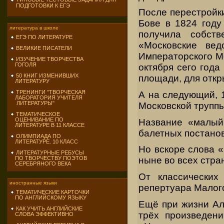
ПОДГОТОВКИ К ЕГЭ
После перестройки
Бове в 1824 году
литература в школе
получила собст
ЕГЭ ПО ЛИТЕРАТУРЕ
«Московские ве
ВЕЛИКИЕ ПИСАТЕЛИ
Императорского Мо
ИЗУЧЕНИЕ ТВОРЧЕСТВА
ГОГОЛЯ
октября сего года
50 КНИГ ИЗМЕНИВШИХ
площади, для откр
ЛИТЕРАТУРУ
ТРЕНИНГИ "ТВОРЧЕСКАЯ
А на следующий, 1
ЛАБОРАТОРИЯ УЧИТЕЛЯ
ЛИТЕРАТУРЫ"
Московской трупп
ТЕМАТИЧЕСКОЕ
ОЦЕНИВАНИЕ ПО
Название «малый
ЛИТЕРАТУРЕ В 11 КЛАССЕ
балетных постанов
ОЛИМПИАДА ПО
ЛИТЕРАТУРЕ. 10 КЛАСС
Но вскоре слова 
ЛИТЕРАТУРНЫЕ РЕБУСЫ
ПО ТВОРЧЕСТВУ ПОЭТОВ
ныне во всех стра
СЕРЕБРЯНОГО ВЕКА
От классических
иностранные языки
репертуара Малого
ТЕМАТИЧЕСКИЕ КАРТОЧКИ
ПО АНГЛИЙСКОМУ ЯЗЫКУ
Ещё при жизни Ал
КАК УЧИТЬ АНГЛИЙСКИЕ
трёх произведен
СЛОВА ЭФФЕКТИВНО