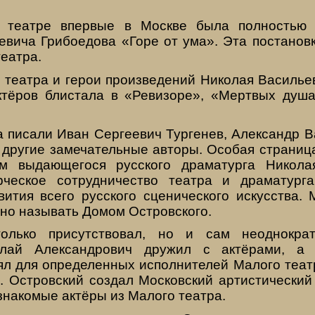
театре впервые в Москве была полностью 
евича Грибоедова «Горе от ума». Эта постанов
театра.
 театра и герои произведений Николая Васильев
ктёров блистала в «Ревизоре», «Мертвых душ
а писали Иван Сергеевич Тургенев, Александр В
 другие замечательные авторы. Особая страница
м выдающегося русского драматурга Никола
орческое сотрудничество театра и драматург
вития всего русского сценического искусства.
но называть Домом Островского.
олько присутствовал, но и сам неоднокра
олай Александрович дружил с актёрами, а
ял для определенных исполнителей Малого театр
. Островский создал Московский артистический 
знакомые актёры из Малого театра.