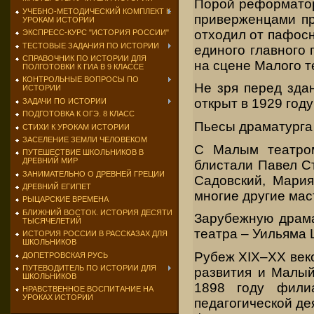
Порой реформатор
УЧЕБНО-МЕТОДИЧЕСКИЙ КОМПЛЕКТ К
приверженцами пр
УРОКАМ ИСТОРИИ
отходил от пафосн
ЭКСПРЕСС-КУРС "ИСТОРИЯ РОССИИ"
ТЕСТОВЫЕ ЗАДАНИЯ ПО ИСТОРИИ
единого главного 
СПРАВОЧНИК ПО ИСТОРИИ ДЛЯ
на сцене Малого т
ПОЛГОТОВКИ К ГИА В 9 КЛАССЕ
КОНТРОЛЬНЫЕ ВОПРОСЫ ПО
Не зря перед зда
ИСТОРИИ
открыт в 1929 году
ЗАДАЧИ ПО ИСТОРИИ
ПОДГОТОВКА К ОГЭ. 8 КЛАСС
Пьесы драматурга 
СТИХИ К УРОКАМ ИСТОРИИ
ЗАСЕЛЕНИЕ ЗЕМЛИ ЧЕЛОВЕКОМ
С Малым театром
ПУТЕШЕСТВИЕ ШКОЛЬНИКОВ В
ДРЕВНИЙ МИР
блистали Павел С
ЗАНИМАТЕЛЬНО О ДРЕВНЕЙ ГРЕЦИИ
Садовский, Мария
ДРЕВНИЙ ЕГИПЕТ
многие другие мас
РЫЦАРСКИЕ ВРЕМЕНА
БЛИЖНИЙ ВОСТОК. ИСТОРИЯ ДЕСЯТИ
Зарубежную драма
ТЫСЯЧЕЛЕТИЙ
театра – Уильяма
ИСТОРИЯ РОССИИ В РАССКАЗАХ ДЛЯ
ШКОЛЬНИКОВ
Рубеж XIX–XX веко
ДОПЕТРОВСКАЯ РУСЬ
ПУТЕВОДИТЕЛЬ ПО ИСТОРИИ ДЛЯ
развития и Малый
ШКОЛЬНИКОВ
1898 году фили
НРАВСТВЕННОЕ ВОСПИТАНИЕ НА
УРОКАХ ИСТОРИИ
педагогической де