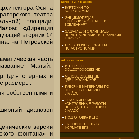
астрономия в школе
 архитектора Осипа
КАРТОЧКИ ПО
АСТРОНОМИИ
раторского театра
ЭНЦИКЛОПЕДИЯ
льной) площади.
ШКОЛЬНИКА "КОСМОС И
ВСЕЛЕННАЯ"
алом: «Дирекция
ЗАДАЧИ ДЛЯ ОЛИМПИАДЫ
едующий вторник 14
ПО АСТРОНОМИИ. 10-11 КЛАССЫ
КЛАССЫ"
ина, на Петровской
ПРОВЕРОЧНЫЕ РАБОТЫ
ПО АСТРОНОМИИ
раматическая часть
обществознание
название – Малый.
ИНТЕРЕСНОЕ
ОБЩЕСТВОВЕДЕНИЕ
р (для оперных и
ЧЕЛОВЕКОВЕДЕНИЕ
ДЛЯ ШКОЛЬНИКОВ
ые размеры.
РАБОЧИЕ МАТЕРИАЛЫ ПО
ОБЩЕСТВОЗНАНИЮ.
ми собственными и
8 КЛАСС
ТЕМАТИЧЕСКИЕ
КОНТРОЛЬНЫЕ РАБОТЫ
ПО ОБЩЕСТВОЗНАНИЮ.
бширный диапазон
8 КЛАСС
ПОДГОТОВКА К ЕГЭ
ТИПОВЫЕ ТЕСТЫ В
ценические версии
ФОРМАТЕ ЕГЭ
ского фонтана» и