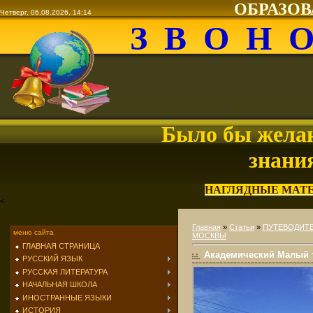
ОБРАЗО
Четверг, 06.08.2026, 14:14
З В О Н 
Было бы желан
знани
НАГЛЯДНЫЕ МАТ
<
Главная
»
Статьи
»
ПУТЕВОДИТЕ
меню сайта
МОСКВЫ
ГЛАВНАЯ СТРАНИЦА
Академический Малый 
РУССКИЙ ЯЗЫК
РУССКАЯ ЛИТЕРАТУРА
НАЧАЛЬНАЯ ШКОЛА
ИНОСТРАННЫЕ ЯЗЫКИ
ИСТОРИЯ