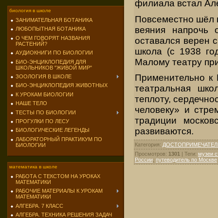
филиала встал Ал
биология в школе
Повсеместно шёл 
ЗАНИМАТЕЛЬНАЯ БОТАНИКА
веяния напрочь 
ЛЮБОПЫТНАЯ БОТАНИКА
О ЧЕМ ГОВОРЯТ НАЗВАНИЯ
оставался верен с
РАСТЕНИЙ?
школа (с 1938 го
АУДИОКНИГИ ПО БИОЛОГИИ
Малому театру при
БИО-ЭНЦИКЛОПЕДИЯ ДЛЯ
ШКОЛЬНИКОВ "ЖИВОЙ МИР"
Применительно к 
ЗООЛОГИЯ В ШКОЛЕ
БИО-ЭНЦИКЛОПЕДИЯ ЖИВОТНЫХ
театральная школ
К УРОКАМ БИОЛОГИИ
теплоту, сердечно
НАШЕ ТЕЛО
человеку» и стре
ТЕСТЫ ПО БИОЛОГИИ
традиции москов
ПРОГУЛКИ ПО ЛЕСУ
развиваются.
БИОЛОГИЧЕСКИЕ ЛЕГЕНДЫ
ЛАБОРАТОРНЫЙ ПРАКТИКУМ ПО
Категория
:
ДОСТОПРИМЕЧАТЕЛ
БИОЛОГИИ
Просмотров
:
1301
|
Теги
:
музеи 
России
,
путеводитель по Москве
математика в школе
РАБОТА С ТЕКСТОМ НА УРОКАХ
МАТЕМАТИКИ
РАБОЧИЕ МАТЕРИАЛЫ К УРОКАМ
МАТЕМАТИКИ
АЛГЕБРА. 7 КЛАСС
АЛГЕБРА. ТЕХНИКА РЕШЕНИЯ ЗАДАЧ