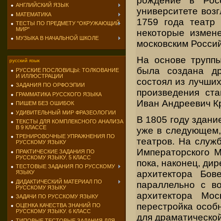
рождение в Рос
АНГЛИЙСКИЙ ЯЗЫК
университете воз
МАТЕМАТИКА
1759 года театр 
ТЕСТЫ ПО ПРЕДМЕТУ "ОКРУЖАЮЩИЙ
МИР"
некоторые измене
МУЗЫКА В НАЧАЛЬНОЙ ШКОЛЕ
московским Росси
На основе труппы
русский язык
была создана др
РУССКИЕ ПОСЛОВИЦЫ: ТОЛКОВАНИЕ
И ИЛЛЮСТРАЦИИ
состоял из лучших
ЗАДАНИЯ ПО ОРФОЭПИИ
произведения ста
ГРАММАТИКА РУССКОГО ЯЗЫКА
Иван Андреевич К
ПИШЕМ БЕЗ ОШИБОК
УДИВИТЕЛЬНЫЙ МИР ФРАЗЕОЛОГИИ
В 1805 году здани
ТЕКСТЫ ДЛЯ КОМПЛЕКСНОГО АНАЛИЗА
В 9 КЛАССЕ
уже в следующем,
ТРЕНИРОВОЧНЫЕ УПРАЖНЕНИЯ ПО
театров. На служ
РУССКОМУ ЯЗЫКУ
Императорского М
ПРАКТИЧЕСКИЕ ЗАДАНИЯ ПО
РУССКОМУ ЯЗЫКУ. 5 КЛАСС
пока, наконец, ди
ТЕСТОВЫЕ ЗАДАНИЯ ПО РУССКОМУ
архитектора Бо
ЯЗЫКУ
ДИДАКТИЧЕСКИЙ МАТЕРИАЛ ПО
параллельно с во
РУССКОМУ ЯЗЫКУ
архитектора Мо
ЗАДАЧИ ПО РУССКОМУ ЯЗЫКУ
перестройка особн
ОЦЕНКА КАЧЕСТВА ЗНАНИЙ ПО
РУССКОМУ ЯЗЫКУ. 6 КЛАСС
для драматической
ТИПОВЫЕ ТЕСТОВЫЕ ЗАДАНИЯ ДЛЯ