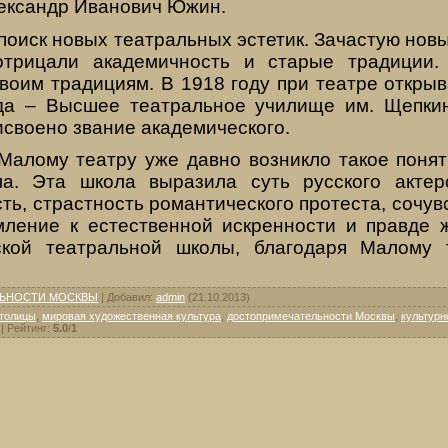
ександр Иванович Южин.
поиск новых театральных эстетик. Зачастую нов
отрицали академичность и старые традиции
воим традициям. В 1918 году при театре откры
да – Высшее театральное училище им. Щепкин
своено звание академического.
Малому театру уже давно возникло такое поняти
а. Эта школа выразила суть русского актер
сть, страстность романтического протеста, сочу
мление к естественной искренности и правде 
ской театральной школы, благодаря Малому т
ЬНОСТИ МОСКВЫ
|
Добавил
:
admin
(21.10.2013)
столицы
,
мировая художественная культура
,
достопримечательности Москвы
,
культурн
|
Рейтинг
:
5.0
/
1