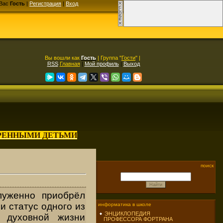
Вас
Гость
|
Регистрация
|
Вход
Вы вошли как
Гость
| Группа "
Гости
" |
RSS
Главная
|
Мой профиль
|
Выход
АРЕННЫМИ ДЕТЬМИ
поиск
луженно приобрёл
и статус одного из
информатика в школе
ЭНЦИКЛОПЕДИЯ
в духовной жизни
ПРОФЕССОРА ФОРТРАНА