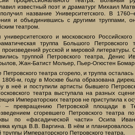
сии профессионального театра. Вольный ру
главил известный поэт и драматург Михаил Матв
получил название Университетского. В 1760–
ния и объединившись с другими труппами, о
йским театром.
 университетского и московского Российского
аматическая труппа Большого Петровского т
 произведений русской и мировой литературы. 
вились труппой Петровского театра, Денис И
рылов, Жан-Батист Мольер, Пьер-Огюстен Бомар
е Петровского театра сгорело, и труппа осталась
 1806-м, году в Москве была образована дирек
бу в неё и поступили артисты бывшего Петровск
осковского театра выступала на разных сцени
рекция Императорских театров не приступила к 
ве – превращению Петровской площади в Те
зведением сгоревшего Петровского театра по
сквы по «фасадической части» Осипа Ива
яка купца В.В. Варгина. В нём и планировалось
 труппы Императорского Петровского театра.