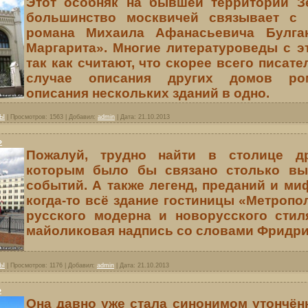
Этот особняк на бывшей территории З
большинство москвичей связывает с 
романа Михаила Афанасьевича Булга
Маргарита». Многие литературоведы с э
так как считают, что скорее всего писател
случае описания других домов ром
описания нескольких зданий в одно.
ВЫ
|
Просмотров:
1563
|
Добавил:
admin
|
Дата:
21.10.2013
»
Пожалуй, трудно найти в столице др
которым было бы связано столько вы
событий. А также легенд, преданий и миф
когда-то всё здание гостиницы «Метроп
русского модерна и новорусского стил
майоликовая надпись со словами Фридри
ВЫ
|
Просмотров:
1176
|
Добавил:
admin
|
Дата:
21.10.2013
»
Она давно уже стала синонимом утончённ