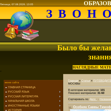
ОБРАЗО
Пятница, 07.08.2026, 13:05
З В О Н 
Было бы желан
знани
НАГЛЯДНЫЕ МАТ
<
Главная
»
Статьи
»
ПУТЕВОДИТЕ
меню сайта
МОСКВЫ
ГЛАВНАЯ СТРАНИЦА
В категории материалов
:
101
РУССКИЙ ЯЗЫК
Показано материалов
:
31-60
РУССКАЯ ЛИТЕРАТУРА
Сортировать по
:
Дате
·
Названи
НАЧАЛЬНАЯ ШКОЛА
ИНОСТРАННЫЕ ЯЗЫКИ
Особняк Саввы Тимоф
ИСТОРИЯ