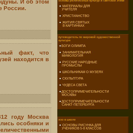
ндуны. И об этом
основы религиозных культур и светской этики
МАТЕРИАЛЫ ДЛЯ
е России.
УЧИТЕЛЯ
ХРИСТИАНСТВО
ЖИТИЯ СВЯТЫХ
В КАРТИНКАХ
путеводитель по мировой художественной
культуре
БОГИ ОЛИМПА
ьный факт, что
ЗАНИМАТЕЛЬНАЯ
МИФОЛОГИЯ
узей находится в
РУССКИЕ НАРОДНЫЕ
ПРОМЫСЛЫ
ШКОЛЬНИКАМ О МУЗЕЯХ
СКУЛЬПТУРА
ЧУДЕСА СВЕТА
ДОСТОПРИМЕЧАТЕЛЬНОСТИ
МОСКВЫ
ДОСТОПРИМЕЧАТЕЛЬНОСТИ
САНКТ-ПЕТЕРБУРГА
812 году Москва
изо в школе
лись особняки и
ОСНОВЫ РИСУНКА ДЛЯ
УЧЕНИКОВ 5-8 КЛАССОВ
еличественными