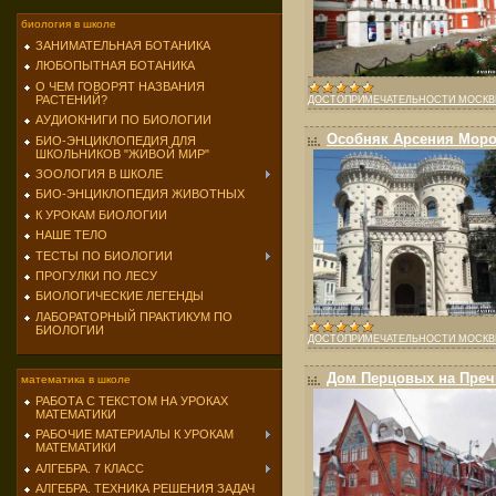
биология в школе
ЗАНИМАТЕЛЬНАЯ БОТАНИКА
ЛЮБОПЫТНАЯ БОТАНИКА
О ЧЕМ ГОВОРЯТ НАЗВАНИЯ
РАСТЕНИЙ?
ДОСТОПРИМЕЧАТЕЛЬНОСТИ МОСК
АУДИОКНИГИ ПО БИОЛОГИИ
Особняк Арсения Моро
БИО-ЭНЦИКЛОПЕДИЯ ДЛЯ
ШКОЛЬНИКОВ "ЖИВОЙ МИР"
ЗООЛОГИЯ В ШКОЛЕ
БИО-ЭНЦИКЛОПЕДИЯ ЖИВОТНЫХ
К УРОКАМ БИОЛОГИИ
НАШЕ ТЕЛО
ТЕСТЫ ПО БИОЛОГИИ
ПРОГУЛКИ ПО ЛЕСУ
БИОЛОГИЧЕСКИЕ ЛЕГЕНДЫ
ЛАБОРАТОРНЫЙ ПРАКТИКУМ ПО
БИОЛОГИИ
ДОСТОПРИМЕЧАТЕЛЬНОСТИ МОСК
Дом Перцовых на Преч
математика в школе
РАБОТА С ТЕКСТОМ НА УРОКАХ
МАТЕМАТИКИ
РАБОЧИЕ МАТЕРИАЛЫ К УРОКАМ
МАТЕМАТИКИ
АЛГЕБРА. 7 КЛАСС
АЛГЕБРА. ТЕХНИКА РЕШЕНИЯ ЗАДАЧ