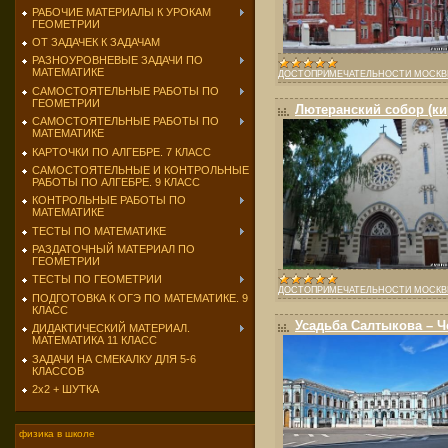
РАБОЧИЕ МАТЕРИАЛЫ К УРОКАМ
ГЕОМЕТРИИ
ОТ ЗАДАЧЕК К ЗАДАЧАМ
РАЗНОУРОВНЕВЫЕ ЗАДАЧИ ПО
МАТЕМАТИКЕ
ДОСТОПРИМЕЧАТЕЛЬНОСТИ МОСК
САМОСТОЯТЕЛЬНЫЕ РАБОТЫ ПО
ГЕОМЕТРИИ
Лютеранский собор (ки
САМОСТОЯТЕЛЬНЫЕ РАБОТЫ ПО
МАТЕМАТИКЕ
КАРТОЧКИ ПО АЛГЕБРЕ. 7 КЛАСС
САМОСТОЯТЕЛЬНЫЕ И КОНТРОЛЬНЫЕ
РАБОТЫ ПО АЛГЕБРЕ. 9 КЛАСС
КОНТРОЛЬНЫЕ РАБОТЫ ПО
МАТЕМАТИКЕ
ТЕСТЫ ПО МАТЕМАТИКЕ
РАЗДАТОЧНЫЙ МАТЕРИАЛ ПО
ГЕОМЕТРИИ
ТЕСТЫ ПО ГЕОМЕТРИИ
ДОСТОПРИМЕЧАТЕЛЬНОСТИ МОСК
ПОДГОТОВКА К ОГЭ ПО МАТЕМАТИКЕ. 9
КЛАСС
Усадьба Салтыкова – Ч
ДИДАКТИЧЕСКИЙ МАТЕРИАЛ.
МАТЕМАТИКА 11 КЛАСС
ЗАДАЧИ НА СМЕКАЛКУ ДЛЯ 5-6
КЛАССОВ
2х2 + ШУТКА
физика в школе