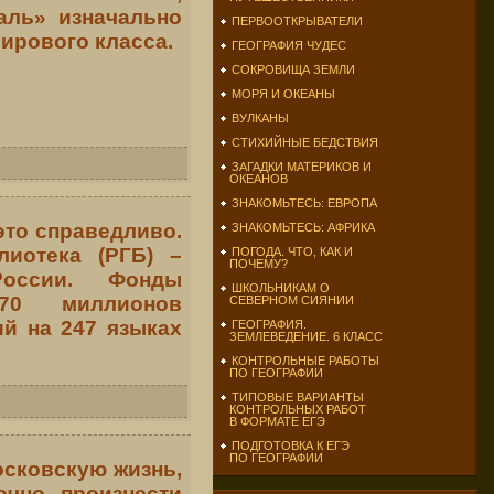
аль» изначально
ПЕРВООТКРЫВАТЕЛИ
ирового класса.
ГЕОГРАФИЯ ЧУДЕС
СОКРОВИЩА ЗЕМЛИ
МОРЯ И ОКЕАНЫ
ВУЛКАНЫ
СТИХИЙНЫЕ БЕДСТВИЯ
ЗАГАДКИ МАТЕРИКОВ И
ОКЕАНОВ
ЗНАКОМЬТЕСЬ: ЕВРОПА
это справедливо.
ЗНАКОМЬТЕСЬ: АФРИКА
лиотека (РГБ) –
ПОГОДА. ЧТО, КАК И
ПОЧЕМУ?
России. Фонды
ШКОЛЬНИКАМ О
70 миллионов
СЕВЕРНОМ СИЯНИИ
й на 247 языках
ГЕОГРАФИЯ.
ЗЕМЛЕВЕДЕНИЕ. 6 КЛАСС
КОНТРОЛЬНЫЕ РАБОТЫ
ПО ГЕОГРАФИИ
ТИПОВЫЕ ВАРИАНТЫ
КОНТРОЛЬНЫХ РАБОТ
В ФОРМАТЕ ЕГЭ
ПОДГОТОВКА К ЕГЭ
ПО ГЕОГРАФИИ
осковскую жизнь,
очно произнести