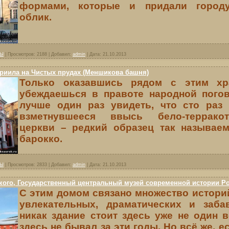
формами, которые и придали город
облик.
ВЫ
|
Просмотров:
2188
|
Добавил:
admin
|
Дата:
21.10.2013
риила на Чистых прудах (Меншикова башня)
Только оказавшись рядом с этим хр
убеждаешься в правоте народной погов
лучше один раз увидеть, что сто раз
взметнувшееся ввысь бело-террако
церкви – редкий образец так называем
барокко.
ВЫ
|
Просмотров:
2833
|
Добавил:
admin
|
Дата:
21.10.2013
кого, Государственный центральный музей современной истории Р
С этим домом связано множество истори
увлекательных, драматических и заба
никак здание стоит здесь уже не один в
здесь не бывал за эти годы. Но всё же, е