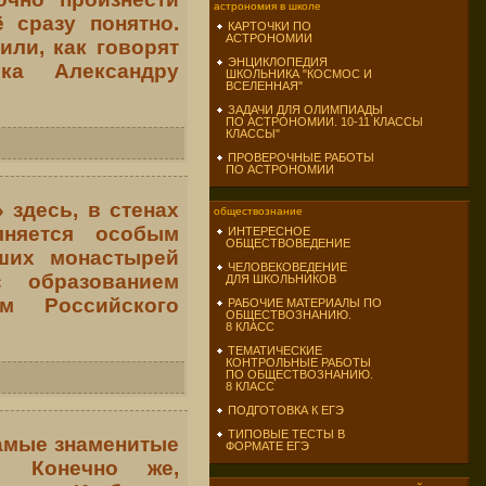
астрономия в школе
 сразу понятно.
КАРТОЧКИ ПО
АСТРОНОМИИ
или, как говорят
ЭНЦИКЛОПЕДИЯ
ка Александру
ШКОЛЬНИКА "КОСМОС И
ВСЕЛЕННАЯ"
ЗАДАЧИ ДЛЯ ОЛИМПИАДЫ
ПО АСТРОНОМИИ. 10-11 КЛАССЫ
КЛАССЫ"
ПРОВЕРОЧНЫЕ РАБОТЫ
ПО АСТРОНОМИИ
здесь, в стенах
обществознание
лняется особым
ИНТЕРЕСНОЕ
ОБЩЕСТВОВЕДЕНИЕ
ших монастырей
ЧЕЛОВЕКОВЕДЕНИЕ
 образованием
ДЛЯ ШКОЛЬНИКОВ
ем Российского
РАБОЧИЕ МАТЕРИАЛЫ ПО
ОБЩЕСТВОЗНАНИЮ.
8 КЛАСС
ТЕМАТИЧЕСКИЕ
КОНТРОЛЬНЫЕ РАБОТЫ
ПО ОБЩЕСТВОЗНАНИЮ.
8 КЛАСС
ПОДГОТОВКА К ЕГЭ
ТИПОВЫЕ ТЕСТЫ В
самые знаменитые
ФОРМАТЕ ЕГЭ
. Конечно же,