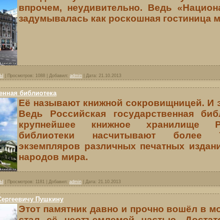
впрочем, неудивительно. Ведь «Национ
задумывалась как роскошная гостиница м
ВЫ
|
Просмотров:
1088
|
Добавил:
admin
|
Дата:
21.10.2013
енная библиотека
Её называют книжной сокровищницей. И 
Ведь Российская государственная биб
крупнейшее книжное хранилище 
библиотеки насчитывают более 
экземпляров различных печатных издани
народов мира.
ВЫ
|
Просмотров:
1181
|
Добавил:
admin
|
Дата:
21.10.2013
Сергеевичу Пушкину
Этот памятник давно и прочно вошёл в м
стал её неотъемлемой частью. Достат