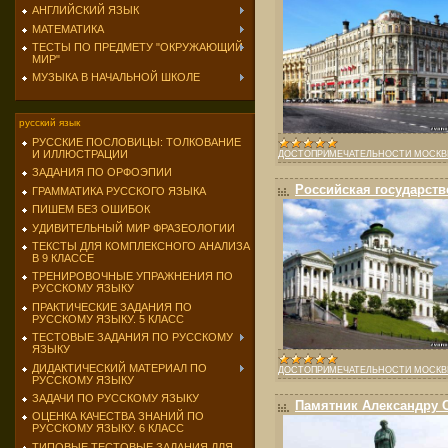
АНГЛИЙСКИЙ ЯЗЫК
МАТЕМАТИКА
ТЕСТЫ ПО ПРЕДМЕТУ "ОКРУЖАЮЩИЙ
МИР"
МУЗЫКА В НАЧАЛЬНОЙ ШКОЛЕ
русский язык
РУССКИЕ ПОСЛОВИЦЫ: ТОЛКОВАНИЕ
И ИЛЛЮСТРАЦИИ
ДОСТОПРИМЕЧАТЕЛЬНОСТИ МОСК
ЗАДАНИЯ ПО ОРФОЭПИИ
Российская государств
ГРАММАТИКА РУССКОГО ЯЗЫКА
ПИШЕМ БЕЗ ОШИБОК
УДИВИТЕЛЬНЫЙ МИР ФРАЗЕОЛОГИИ
ТЕКСТЫ ДЛЯ КОМПЛЕКСНОГО АНАЛИЗА
В 9 КЛАССЕ
ТРЕНИРОВОЧНЫЕ УПРАЖНЕНИЯ ПО
РУССКОМУ ЯЗЫКУ
ПРАКТИЧЕСКИЕ ЗАДАНИЯ ПО
РУССКОМУ ЯЗЫКУ. 5 КЛАСС
ТЕСТОВЫЕ ЗАДАНИЯ ПО РУССКОМУ
ЯЗЫКУ
ДИДАКТИЧЕСКИЙ МАТЕРИАЛ ПО
ДОСТОПРИМЕЧАТЕЛЬНОСТИ МОСК
РУССКОМУ ЯЗЫКУ
ЗАДАЧИ ПО РУССКОМУ ЯЗЫКУ
Памятник Александру 
ОЦЕНКА КАЧЕСТВА ЗНАНИЙ ПО
РУССКОМУ ЯЗЫКУ. 6 КЛАСС
ТИПОВЫЕ ТЕСТОВЫЕ ЗАДАНИЯ ДЛЯ