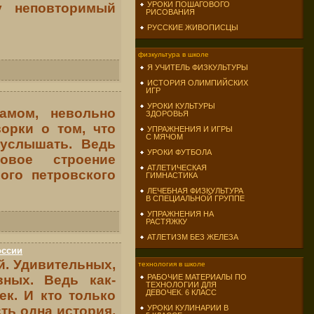
УРОКИ ПОШАГОВОГО
у неповторимый
РИСОВАНИЯ
РУССКИЕ ЖИВОПИСЦЫ
физкультура в школе
Я УЧИТЕЛЬ ФИЗКУЛЬТУРЫ
ИСТОРИЯ ОЛИМПИЙСКИХ
ИГР
УРОКИ КУЛЬТУРЫ
амом, невольно
ЗДОРОВЬЯ
орки о том, что
УПРАЖНЕНИЯ И ИГРЫ
С МЯЧОМ
 услышать. Ведь
УРОКИ ФУТБОЛА
товое строение
АТЛЕТИЧЕСКАЯ
ого петровского
ГИМНАСТИКА
ЛЕЧЕБНАЯ ФИЗКУЛЬТУРА
В СПЕЦИАЛЬНОЙ ГРУППЕ
УПРАЖНЕНИЯ НА
РАСТЯЖКУ
АТЛЕТИЗМ БЕЗ ЖЕЛЕЗА
оссии
й. Удивительных,
технология в школе
вных. Ведь как-
РАБОЧИЕ МАТЕРИАЛЫ ПО
ТЕХНОЛОГИИ ДЛЯ
ек. И кто только
ДЕВОЧЕК. 6 КЛАСС
сть одна история,
УРОКИ КУЛИНАРИИ В