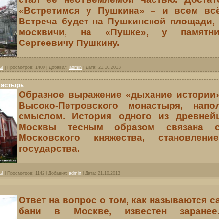
«Встретимся у Пушкина» – и всем всё
Встреча будет на Пушкинской площади, 
москвичи, на «Пушке», у памятни
Сергеевичу Пушкину.
ВЫ
|
Просмотров:
1400
|
Добавил:
admin
|
Дата:
21.10.2013
настырь
Образное выражение «дыхание истории» 
Высоко-Петровского монастыря, напо
смыслом. История одного из древней
Москвы тесным образом связана с
Московского княжества, становлени
государства.
ВЫ
|
Просмотров:
1142
|
Добавил:
admin
|
Дата:
21.10.2013
Ответ на вопрос о том, как называются 
бани в Москве, известен заранее