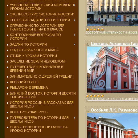
УЧЕБНО-МЕТОДИЧЕСКИЙ КОМПЛЕКТ К
УРОКАМ ИСТОРИИ
ЭКСПРЕСС-КУРС "ИСТОРИЯ РОССИИ"
ТЕСТОВЫЕ ЗАДАНИЯ ПО ИСТОРИИ
СПРАВОЧНИК ПО ИСТОРИИ ДЛЯ
ПОЛГОТОВКИ К ГИА В 9 КЛАССЕ
ДОСТОПРИМЕЧАТЕЛЬНОСТИ МОСК
КОНТРОЛЬНЫЕ ВОПРОСЫ ПО
ИСТОРИИ
Церковь Архангела Гав
ЗАДАЧИ ПО ИСТОРИИ
ПОДГОТОВКА К ОГЭ. 8 КЛАСС
СТИХИ К УРОКАМ ИСТОРИИ
ЗАСЕЛЕНИЕ ЗЕМЛИ ЧЕЛОВЕКОМ
ПУТЕШЕСТВИЕ ШКОЛЬНИКОВ В
ДРЕВНИЙ МИР
ЗАНИМАТЕЛЬНО О ДРЕВНЕЙ ГРЕЦИИ
ДРЕВНИЙ ЕГИПЕТ
РЫЦАРСКИЕ ВРЕМЕНА
БЛИЖНИЙ ВОСТОК. ИСТОРИЯ ДЕСЯТИ
ТЫСЯЧЕЛЕТИЙ
ДОСТОПРИМЕЧАТЕЛЬНОСТИ МОСК
ИСТОРИЯ РОССИИ В РАССКАЗАХ ДЛЯ
ШКОЛЬНИКОВ
Особняк Л.К. Разумовс
ДОПЕТРОВСКАЯ РУСЬ
ПУТЕВОДИТЕЛЬ ПО ИСТОРИИ ДЛЯ
ШКОЛЬНИКОВ
НРАВСТВЕННОЕ ВОСПИТАНИЕ НА
УРОКАХ ИСТОРИИ