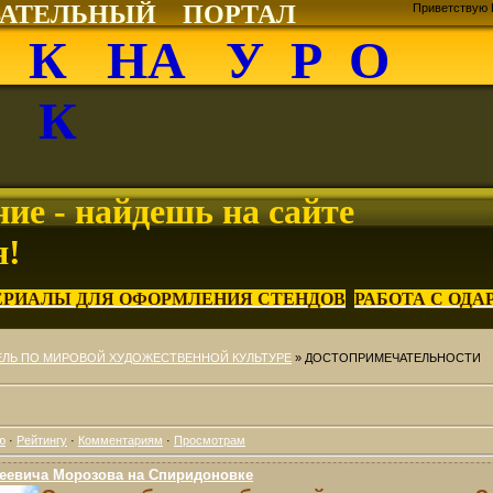
ВАТЕЛЬНЫЙ ПОРТАЛ
Приветствую 
О К НА У Р О
К
ие - найдешь на сайте
я!
ЕРИАЛЫ ДЛЯ ОФОРМЛЕНИЯ СТЕНДОВ
РАБОТА С ОД
ЛЬ ПО МИРОВОЙ ХУДОЖЕСТВЕННОЙ КУЛЬТУРЕ
» ДОСТОПРИМЕЧАТЕЛЬНОСТИ
ю
·
Рейтингу
·
Комментариям
·
Просмотрам
еевича Морозова на Спиридоновке