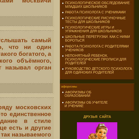
ками москвичи
ПСИХОЛОГИЧЕСКОЕ ОБСЛЕДОВАНИЕ
МЛАДШИХ ШКОЛЬНИКОВ
РАБОТА ПСИХОЛОГА С УЧЕНИКАМИ
ПСИХОЛОГИЧЕСКИЕ РИСУНОЧНЫЕ
ТЕСТЫ ДЛЯ ШКОЛЬНИКОВ
ПСИХОЛОГИЧЕСКИЕ ИГРЫ И
УПРАЖНЕНИЯ ДЛЯ ШКОЛЬНИКОВ
ШКОЛЬНЫЕ ПЕРЕГРУЗКИ. КАК С НИМИ
 услышать самый
БОРОТЬСЯ
о, что ни один
РАБОТА ПСИХОЛОГА С РОДИТЕЛЯМИ
УЧЕНИКОВ
акого богатого, а
НЕПОНЯТНЫЙ РЕБЕНОК.
кого объёмного,
ПСИХОЛОГИЧЕСКИЕ ПРОПИСИ ДЛЯ
РОДИТЕЛЕЙ
т называл орган
РУКОВОДСТВО ДЕТСКОГО ПСИХОЛОГА
ДЛЯ ОДИНОКИХ РОДИТЕЛЕЙ
афоризмы
АФОРИЗМЫ ОБ
ОБРАЗОВАНИИ
АФОРИЗМЫ ОБ УЧИТЕЛЕ
ряду московских
И УЧЕНИКЕ
это единственное
ДРУЗЬЯ САЙТА
здание в стиле
це есть и другие
 так называемого