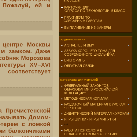
5 КЛАССЕ
 Пожалуй, ей и
КАРТОЧКИ ДЛЯ
ОПРОСА ПО ТЕХНОЛОГИИ. 5 КЛАСС
ПРАКТИКУМ ПО
СЛЕСАРНЫМ РАБОТАМ
ВЫПИЛИВАНИЕ ИЗ ФАНЕРЫ
эрудит-компания
 центре Москвы
А ЗНАЕТЕ ЛИ ВЫ?
им замком. Даже
АЗБУКА ХОРОШЕГО ТОНА ДЛЯ
СОВРЕМЕННОГО ШКОЛЬНИКА
особняк Морозова
ВИКТОРИНЫ
итектуры XV–XVI
ОБРАТНАЯ СВЯЗЬ
соответствует
материалы для учителей
ФЕДЕРАЛЬНЫЙ ЗАКОН "ОБ
ОБРАЗОВАНИИ В РОССИЙСКОЙ
ФЕДЕРАЦИИ"
МЕТОДИЧЕСКАЯ КОПИЛКА
РАЗДАТОЧНЫЙ МАТЕРИАЛ К УРОКАМ
ЧЕРЧЕНИЯ
а Пречистенской
ДИДАКТИЧЕСКИЙ МАТЕРИАЛ К УРОКАМ
называть Домом-
ИГРЫ ШУТКИ - ИГРЫ МИНУТКИ
-терем с ломкой
***
ми балкончиками
РАБОТА ПСИХОЛОГА В
ПЕДАГОГИЧЕСКОМ КОЛЛЕКТИВЕ