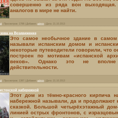
совершенно из ряда вон выходящая.
аналогов в мире не найти.
ВЫ
|
Просмотров:
1768
|
Добавил:
admin
|
Дата:
21.10.2013
зова на Воздвиженке
Это самое необычное здание в самом
называли испанским домом и испанск
некоторые путеводители говорили, что 
построен по мотивам «испанской арх
веков». Однако это не вполне 
действительности.
ВЫ
|
Просмотров:
1387
|
Добавил:
admin
|
Дата:
21.10.2013
истенской набережной
Этот дом из тёмно-красного кирпича н
набережной называли, да и продолжают 
сказкой. Большой четырёхэтажный дом
линией острых фронтонов, с изразцовы