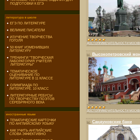
ПОДГОТОВКИ К ЕГЭ
литература в школе
ЕГЭ ПО ЛИТЕРАТУРЕ
ВЕЛИКИЕ ПИСАТЕЛИ
ИЗУЧЕНИЕ ТВОРЧЕСТВА
ГОГОЛЯ
ДОСТОПРИМЕЧАТЕЛЬНОСТИ МОСК
50 КНИГ ИЗМЕНИВШИХ
ЛИТЕРАТУРУ
Высокопетровский мо
ТРЕНИНГИ "ТВОРЧЕСКАЯ
ЛАБОРАТОРИЯ УЧИТЕЛЯ
ЛИТЕРАТУРЫ"
ТЕМАТИЧЕСКОЕ
ОЦЕНИВАНИЕ ПО
ЛИТЕРАТУРЕ В 11 КЛАССЕ
ОЛИМПИАДА ПО
ЛИТЕРАТУРЕ. 10 КЛАСС
ЛИТЕРАТУРНЫЕ РЕБУСЫ
ПО ТВОРЧЕСТВУ ПОЭТОВ
СЕРЕБРЯНОГО ВЕКА
ДОСТОПРИМЕЧАТЕЛЬНОСТИ МОСК
иностранные языки
ТЕМАТИЧЕСКИЕ КАРТОЧКИ
Сандуновские бани
ПО АНГЛИЙСКОМУ ЯЗЫКУ
КАК УЧИТЬ АНГЛИЙСКИЕ
СЛОВА ЭФФЕКТИВНО