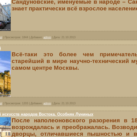
Сандуновские, именуемые в народе – Са
знает практически всё взрослое населени
ВЫ
|
Просмотров:
1844
|
Добавил:
admin
|
Дата:
21.10.2013
й
Всё-таки это более чем примечател
старейший в мире научно-технический м
самом центре Москвы.
ВЫ
|
Просмотров:
1203
|
Добавил:
admin
|
Дата:
21.10.2013
 искусств народов Востока. Особняк Луниных
После наполеоновского разорения в 1
возрождалась и преображалась. Возводи
дворцы, отличавшиеся пышностью и в