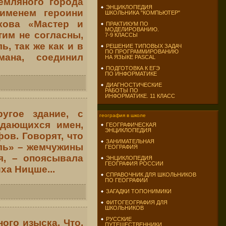
емляного города
ЭНЦИКЛОПЕДИЯ
именем героини
ШКОЛЬНИКА "КОМПЬЮТЕР"
кова «Мастер и
ПРАКТИКУМ ПО
МОДЕЛИРОВАНИЮ.
тим не согласны,
7-9 КЛАССЫ
ь, так же как и в
РЕШЕНИЕ ТИПОВЫХ ЗАДАЧ
ПО ПРОГРАММИРОВАНИЮ
ана, соединил
НА ЯЗЫКЕ PASCAL
ПОДГОТОВКА К ЕГЭ
ПО ИНФОРМАТИКЕ
ДИАГНОСТИЧЕСКИЕ
РАБОТЫ ПО
ИНФОРМАТИКЕ. 11 КЛАСС
угое здание, с
география в школе
дающихся имен,
ГЕОГРАФИЧЕСКАЯ
ЭНЦИКЛОПЕДИЯ
ов. Говорят, что
ЗАНИМАТЕЛЬНАЯ
оль» – жемчужины
ГЕОГРАФИЯ
я, – опоясывала
ЭНЦИКЛОПЕДИЯ
ГЕОГРАФИЯ РОССИИ
ха Ницше...
СПРАВОЧНИК ДЛЯ ШКОЛЬНИКОВ
ПО ГЕОГРАФИИ
ЗАГАДКИ ТОПОНИМИКИ
ФИТОГЕОГРАФИЯ ДЛЯ
ШКОЛЬНИКОВ
РУССКИЕ
ого изыска. Что,
ПУТЕШЕСТВЕННИКИ