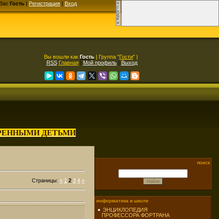
Вас
Гость
|
Регистрация
|
Вход
Вы вошли как
Гость
| Группа "
Гости
" |
RSS
Главная
|
Мой профиль
|
Выход
АРЕННЫМИ ДЕТЬМИ
поиск
Страницы
:
«
1
2
3
4
»
информатика в школе
ЭНЦИКЛОПЕДИЯ
ПРОФЕССОРА ФОРТРАНА