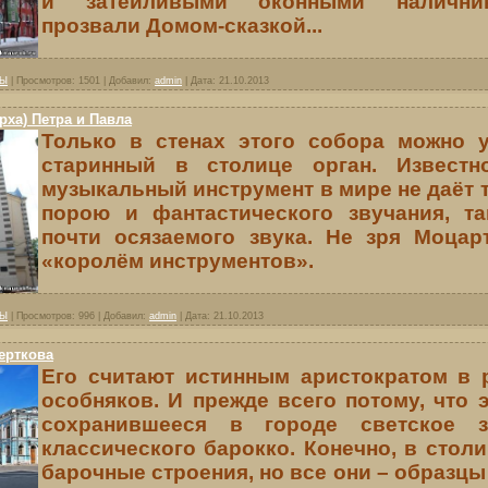
и затейливыми оконными налични
прозвали Домом-сказкой...
ВЫ
|
Просмотров:
1501
|
Добавил:
admin
|
Дата:
21.10.2013
рха) Петра и Павла
Только в стенах этого собора можно
старинный в столице орган. Известн
музыкальный инструмент в мире не даёт т
порою и фантастического звучания, та
почти осязаемого звука. Не зря Моцар
«королём инструментов».
ВЫ
|
Просмотров:
996
|
Добавил:
admin
|
Дата:
21.10.2013
ерткова
Его считают истинным аристократом в 
особняков. И прежде всего потому, что 
сохранившееся в городе светское 
классического барокко. Конечно, в столи
барочные строения, но все они – образцы