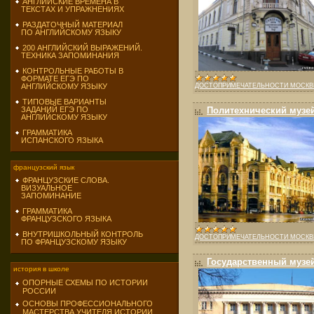
АНГЛИЙСКИЕ ВРЕМЕНА В
ТЕКСТАХ И УПРАЖНЕНИЯХ
РАЗДАТОЧНЫЙ МАТЕРИАЛ
ПО АНГЛИЙСКОМУ ЯЗЫКУ
200 АНГЛИЙСКИЙ ВЫРАЖЕНИЙ.
ТЕХНИКА ЗАПОМИНАНИЯ
КОНТРОЛЬНЫЕ РАБОТЫ В
ФОРМАТЕ ЕГЭ ПО
ДОСТОПРИМЕЧАТЕЛЬНОСТИ МОСК
АНГЛИЙСКОМУ ЯЗЫКУ
ТИПОВЫЕ ВАРИАНТЫ
Политехнический музе
ЗАДАНИЙ ЕГЭ ПО
АНГЛИЙСКОМУ ЯЗЫКУ
ГРАММАТИКА
ИСПАНСКОГО ЯЗЫКА
французский язык
ФРАНЦУЗСКИЕ СЛОВА.
ВИЗУАЛЬНОЕ
ЗАПОМИНАНИЕ
ГРАММАТИКА
ФРАНЦУЗСКОГО ЯЗЫКА
ВНУТРИШКОЛЬНЫЙ КОНТРОЛЬ
ДОСТОПРИМЕЧАТЕЛЬНОСТИ МОСК
ПО ФРАНЦУЗСКОМУ ЯЗЫКУ
Государственный музей
история в школе
ОПОРНЫЕ СХЕМЫ ПО ИСТОРИИ
РОССИИ
ОСНОВЫ ПРОФЕССИОНАЛЬНОГО
МАСТЕРСТВА УЧИТЕЛЯ ИСТОРИИ