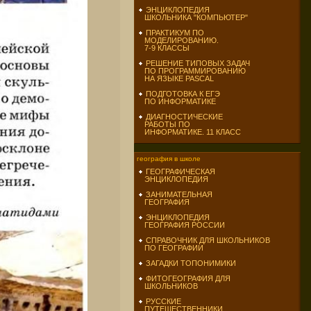
ЭНЦИКЛОПЕДИЯ
ШКОЛЬНИКА "КОМПЬЮТЕР"
ПРАКТИКУМ ПО
МОДЕЛИРОВАНИЮ.
7-9 КЛАССЫ
РЕШЕНИЕ ТИПОВЫХ ЗАДАЧ
ПО ПРОГРАММИРОВАНИЮ
НА ЯЗЫКЕ PASCAL
ПОДГОТОВКА К ЕГЭ
ПО ИНФОРМАТИКЕ
ДИАГНОСТИЧЕСКИЕ
РАБОТЫ ПО
ИНФОРМАТИКЕ. 11 КЛАСС
география в школе
ГЕОГРАФИЧЕСКАЯ
ЭНЦИКЛОПЕДИЯ
ЗАНИМАТЕЛЬНАЯ
ГЕОГРАФИЯ
ЭНЦИКЛОПЕДИЯ
ГЕОГРАФИЯ РОССИИ
СПРАВОЧНИК ДЛЯ ШКОЛЬНИКОВ
ПО ГЕОГРАФИИ
ЗАГАДКИ ТОПОНИМИКИ
ФИТОГЕОГРАФИЯ ДЛЯ
ШКОЛЬНИКОВ
РУССКИЕ
ПУТЕШЕСТВЕННИКИ