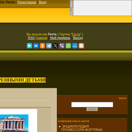
Вас
Гость
|
Регистрация
|
Вход
Вы вошли как
Гость
| Группа "
Гости
" |
RSS
Главная
|
Мой профиль
|
Выход
АРЕННЫМИ ДЕТЬМИ
поиск
информатика в школе
ЭНЦИКЛОПЕДИЯ
ПРОФЕССОРА ФОРТРАНА