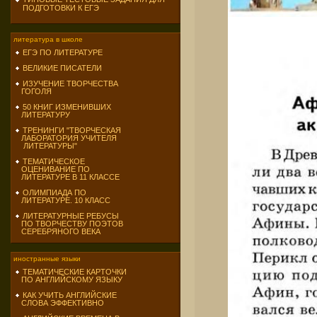
ПОДГОТОВКИ К ЕГЭ
литература в школе
ЕГЭ ПО ЛИТЕРАТУРЕ
ВЕЛИКИЕ ПИСАТЕЛИ
ИЗУЧЕНИЕ ТВОРЧЕСТВА
ГОГОЛЯ
50 КНИГ ИЗМЕНИВШИХ
ЛИТЕРАТУРУ
ТРЕНИНГИ "ТВОРЧЕСКАЯ
ЛАБОРАТОРИЯ УЧИТЕЛЯ
ЛИТЕРАТУРЫ"
ТЕМАТИЧЕСКОЕ
ОЦЕНИВАНИЕ ПО
ЛИТЕРАТУРЕ В 11 КЛАССЕ
ОЛИМПИАДА ПО
ЛИТЕРАТУРЕ. 10 КЛАСС
ЛИТЕРАТУРНЫЕ РЕБУСЫ
ПО ТВОРЧЕСТВУ ПОЭТОВ
СЕРЕБРЯНОГО ВЕКА
иностранные языки
ТЕМАТИЧЕСКИЕ КАРТОЧКИ
ПО АНГЛИЙСКОМУ ЯЗЫКУ
КАК УЧИТЬ АНГЛИЙСКИЕ
СЛОВА ЭФФЕКТИВНО