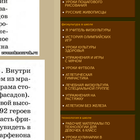
УРОКИ ПОШАГОВОГО
РИСОВАНИЯ
РУССКИЕ ЖИВОПИСЦЫ
физкультура в школе
Я УЧИТЕЛЬ ФИЗКУЛЬТУРЫ
ИСТОРИЯ ОЛИМПИЙСКИХ
ИГР
УРОКИ КУЛЬТУРЫ
ЗДОРОВЬЯ
УПРАЖНЕНИЯ И ИГРЫ
С МЯЧОМ
УРОКИ ФУТБОЛА
АТЛЕТИЧЕСКАЯ
ГИМНАСТИКА
ЛЕЧЕБНАЯ ФИЗКУЛЬТУРА
В СПЕЦИАЛЬНОЙ ГРУППЕ
УПРАЖНЕНИЯ НА
РАСТЯЖКУ
АТЛЕТИЗМ БЕЗ ЖЕЛЕЗА
технология в школе
РАБОЧИЕ МАТЕРИАЛЫ ПО
ТЕХНОЛОГИИ ДЛЯ
ДЕВОЧЕК. 6 КЛАСС
УРОКИ КУЛИНАРИИ В