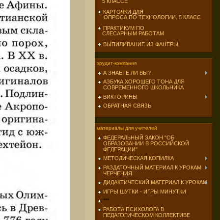
5 КЛАССЕ
КАРТОЧКИ ДЛЯ
ОПРОСА ПО ТЕХНОЛОГИИ. 5 КЛАСС
ПРАКТИКУМ ПО
СЛЕСАРНЫМ РАБОТАМ
ВЫПИЛИВАНИЕ ИЗ ФАНЕРЫ
эрудит-компания
А ЗНАЕТЕ ЛИ ВЫ?
АЗБУКА ХОРОШЕГО ТОНА ДЛЯ
СОВРЕМЕННОГО ШКОЛЬНИКА
ВИКТОРИНЫ
ОБРАТНАЯ СВЯЗЬ
материалы для учителей
ФЕДЕРАЛЬНЫЙ ЗАКОН "ОБ
ОБРАЗОВАНИИ В РОССИЙСКОЙ
ФЕДЕРАЦИИ"
МЕТОДИЧЕСКАЯ КОПИЛКА
РАЗДАТОЧНЫЙ МАТЕРИАЛ К УРОКАМ
ЧЕРЧЕНИЯ
ДИДАКТИЧЕСКИЙ МАТЕРИАЛ К УРОКАМ
ИГРЫ ШУТКИ - ИГРЫ МИНУТКИ
***
РАБОТА ПСИХОЛОГА В
ПЕДАГОГИЧЕСКОМ КОЛЛЕКТИВЕ