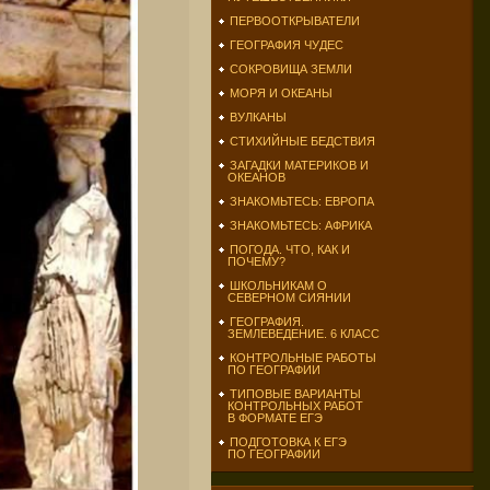
ПЕРВООТКРЫВАТЕЛИ
ГЕОГРАФИЯ ЧУДЕС
СОКРОВИЩА ЗЕМЛИ
МОРЯ И ОКЕАНЫ
ВУЛКАНЫ
СТИХИЙНЫЕ БЕДСТВИЯ
ЗАГАДКИ МАТЕРИКОВ И
ОКЕАНОВ
ЗНАКОМЬТЕСЬ: ЕВРОПА
ЗНАКОМЬТЕСЬ: АФРИКА
ПОГОДА. ЧТО, КАК И
ПОЧЕМУ?
ШКОЛЬНИКАМ О
СЕВЕРНОМ СИЯНИИ
ГЕОГРАФИЯ.
ЗЕМЛЕВЕДЕНИЕ. 6 КЛАСС
КОНТРОЛЬНЫЕ РАБОТЫ
ПО ГЕОГРАФИИ
ТИПОВЫЕ ВАРИАНТЫ
КОНТРОЛЬНЫХ РАБОТ
В ФОРМАТЕ ЕГЭ
ПОДГОТОВКА К ЕГЭ
ПО ГЕОГРАФИИ