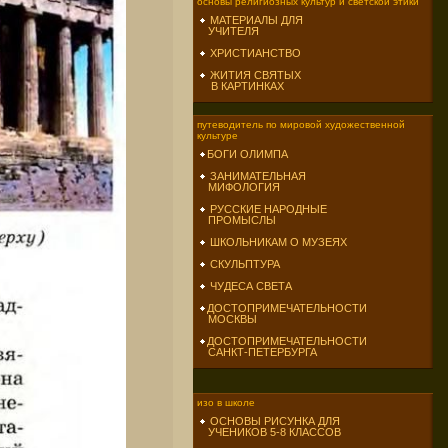
основы религиозных культур и светской этики
МАТЕРИАЛЫ ДЛЯ
УЧИТЕЛЯ
ХРИСТИАНСТВО
ЖИТИЯ СВЯТЫХ
В КАРТИНКАХ
путеводитель по мировой художественной
культуре
БОГИ ОЛИМПА
ЗАНИМАТЕЛЬНАЯ
МИФОЛОГИЯ
РУССКИЕ НАРОДНЫЕ
ПРОМЫСЛЫ
ШКОЛЬНИКАМ О МУЗЕЯХ
СКУЛЬПТУРА
ЧУДЕСА СВЕТА
ДОСТОПРИМЕЧАТЕЛЬНОСТИ
МОСКВЫ
ДОСТОПРИМЕЧАТЕЛЬНОСТИ
САНКТ-ПЕТЕРБУРГА
изо в школе
ОСНОВЫ РИСУНКА ДЛЯ
УЧЕНИКОВ 5-8 КЛАССОВ