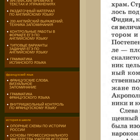
АНГЛИЙСКИЕ ВРЕМЕНА В
ТЕКСТАХ И УПРАЖНЕНИЯХ
РАЗДАТОЧНЫЙ МАТЕРИАЛ
ПО АНГЛИЙСКОМУ ЯЗЫКУ
200 АНГЛИЙСКИЙ ВЫРАЖЕНИЙ.
ТЕХНИКА ЗАПОМИНАНИЯ
КОНТРОЛЬНЫЕ РАБОТЫ В
ФОРМАТЕ ЕГЭ ПО
АНГЛИЙСКОМУ ЯЗЫКУ
ТИПОВЫЕ ВАРИАНТЫ
ЗАДАНИЙ ЕГЭ ПО
АНГЛИЙСКОМУ ЯЗЫКУ
ГРАММАТИКА
ИСПАНСКОГО ЯЗЫКА
французский язык
ФРАНЦУЗСКИЕ СЛОВА.
ВИЗУАЛЬНОЕ
ЗАПОМИНАНИЕ
ГРАММАТИКА
ФРАНЦУЗСКОГО ЯЗЫКА
ВНУТРИШКОЛЬНЫЙ КОНТРОЛЬ
ПО ФРАНЦУЗСКОМУ ЯЗЫКУ
история в школе
ОПОРНЫЕ СХЕМЫ ПО ИСТОРИИ
РОССИИ
ОСНОВЫ ПРОФЕССИОНАЛЬНОГО
МАСТЕРСТВА УЧИТЕЛЯ ИСТОРИИ