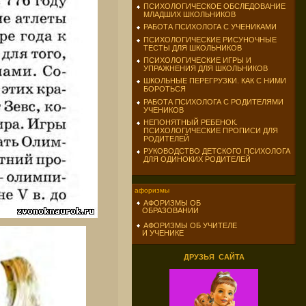
ПСИХОЛОГИЧЕСКОЕ ОБСЛЕДОВАНИЕ
МЛАДШИХ ШКОЛЬНИКОВ
РАБОТА ПСИХОЛОГА С УЧЕНИКАМИ
ПСИХОЛОГИЧЕСКИЕ РИСУНОЧНЫЕ
ТЕСТЫ ДЛЯ ШКОЛЬНИКОВ
ПСИХОЛОГИЧЕСКИЕ ИГРЫ И
УПРАЖНЕНИЯ ДЛЯ ШКОЛЬНИКОВ
ШКОЛЬНЫЕ ПЕРЕГРУЗКИ. КАК С НИМИ
БОРОТЬСЯ
РАБОТА ПСИХОЛОГА С РОДИТЕЛЯМИ
УЧЕНИКОВ
НЕПОНЯТНЫЙ РЕБЕНОК.
ПСИХОЛОГИЧЕСКИЕ ПРОПИСИ ДЛЯ
РОДИТЕЛЕЙ
РУКОВОДСТВО ДЕТСКОГО ПСИХОЛОГА
ДЛЯ ОДИНОКИХ РОДИТЕЛЕЙ
афоризмы
АФОРИЗМЫ ОБ
ОБРАЗОВАНИИ
АФОРИЗМЫ ОБ УЧИТЕЛЕ
И УЧЕНИКЕ
ДРУЗЬЯ САЙТА