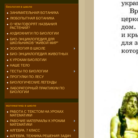
биология в школе
ЗАНИМАТЕЛЬНАЯ БОТАНИКА
ЛЮБОПЫТНАЯ БОТАНИКА
О ЧЕМ ГОВОРЯТ НАЗВАНИЯ
РАСТЕНИЙ?
АУДИОКНИГИ ПО БИОЛОГИИ
БИО-ЭНЦИКЛОПЕДИЯ ДЛЯ
ШКОЛЬНИКОВ "ЖИВОЙ МИР"
ЗООЛОГИЯ В ШКОЛЕ
БИО-ЭНЦИКЛОПЕДИЯ ЖИВОТНЫХ
К УРОКАМ БИОЛОГИИ
НАШЕ ТЕЛО
ТЕСТЫ ПО БИОЛОГИИ
ПРОГУЛКИ ПО ЛЕСУ
БИОЛОГИЧЕСКИЕ ЛЕГЕНДЫ
ЛАБОРАТОРНЫЙ ПРАКТИКУМ ПО
БИОЛОГИИ
математика в школе
РАБОТА С ТЕКСТОМ НА УРОКАХ
МАТЕМАТИКИ
РАБОЧИЕ МАТЕРИАЛЫ К УРОКАМ
МАТЕМАТИКИ
АЛГЕБРА. 7 КЛАСС
АЛГЕБРА. ТЕХНИКА РЕШЕНИЯ ЗАДАЧ