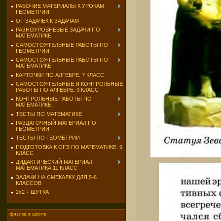
РАБОЧИЕ МАТЕРИАЛЫ К УРОКАМ
ГЕОМЕТРИИ
ОТ ЗАДАЧЕК К ЗАДАЧАМ
РАЗНОУРОВНЕВЫЕ ЗАДАЧИ ПО
МАТЕМАТИКЕ
САМОСТОЯТЕЛЬНЫЕ РАБОТЫ ПО
ГЕОМЕТРИИ
САМОСТОЯТЕЛЬНЫЕ РАБОТЫ ПО
МАТЕМАТИКЕ
КАРТОЧКИ ПО АЛГЕБРЕ. 7 КЛАСС
САМОСТОЯТЕЛЬНЫЕ И КОНТРОЛЬНЫЕ
РАБОТЫ ПО АЛГЕБРЕ. 9 КЛАСС
КОНТРОЛЬНЫЕ РАБОТЫ ПО
МАТЕМАТИКЕ
ТЕСТЫ ПО МАТЕМАТИКЕ
РАЗДАТОЧНЫЙ МАТЕРИАЛ ПО
ГЕОМЕТРИИ
ТЕСТЫ ПО ГЕОМЕТРИИ
ПОДГОТОВКА К ОГЭ ПО МАТЕМАТИКЕ. 9
КЛАСС
ДИДАКТИЧЕСКИЙ МАТЕРИАЛ.
МАТЕМАТИКА 11 КЛАСС
ЗАДАЧИ НА СМЕКАЛКУ ДЛЯ 5-6
КЛАССОВ
2х2 + ШУТКА
физика в школе