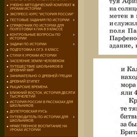
УЧЕБНО-МЕТОДИЧЕСКИЙ КОМПЛЕКТ К
УРОКАМ ИСТОРИИ
ЭКСПРЕСС-КУРС "ИСТОРИЯ РОССИИ"
ТЕСТОВЫЕ ЗАДАНИЯ ПО ИСТОРИИ
СПРАВОЧНИК ПО ИСТОРИИ ДЛЯ
ПОЛГОТОВКИ К ГИА В 9 КЛАССЕ
КОНТРОЛЬНЫЕ ВОПРОСЫ ПО
ИСТОРИИ
ЗАДАЧИ ПО ИСТОРИИ
ПОДГОТОВКА К ОГЭ. 8 КЛАСС
СТИХИ К УРОКАМ ИСТОРИИ
ЗАСЕЛЕНИЕ ЗЕМЛИ ЧЕЛОВЕКОМ
ПУТЕШЕСТВИЕ ШКОЛЬНИКОВ В
ДРЕВНИЙ МИР
ЗАНИМАТЕЛЬНО О ДРЕВНЕЙ ГРЕЦИИ
ДРЕВНИЙ ЕГИПЕТ
РЫЦАРСКИЕ ВРЕМЕНА
БЛИЖНИЙ ВОСТОК. ИСТОРИЯ ДЕСЯТИ
ТЫСЯЧЕЛЕТИЙ
ИСТОРИЯ РОССИИ В РАССКАЗАХ ДЛЯ
ШКОЛЬНИКОВ
ДОПЕТРОВСКАЯ РУСЬ
ПУТЕВОДИТЕЛЬ ПО ИСТОРИИ ДЛЯ
ШКОЛЬНИКОВ
НРАВСТВЕННОЕ ВОСПИТАНИЕ НА
УРОКАХ ИСТОРИИ