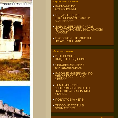
астрономия в школе
КАРТОЧКИ ПО
АСТРОНОМИИ
ЭНЦИКЛОПЕДИЯ
ШКОЛЬНИКА "КОСМОС И
ВСЕЛЕННАЯ"
ЗАДАЧИ ДЛЯ ОЛИМПИАДЫ
ПО АСТРОНОМИИ. 10-11 КЛАССЫ
КЛАССЫ"
ПРОВЕРОЧНЫЕ РАБОТЫ
ПО АСТРОНОМИИ
обществознание
ИНТЕРЕСНОЕ
ОБЩЕСТВОВЕДЕНИЕ
ЧЕЛОВЕКОВЕДЕНИЕ
ДЛЯ ШКОЛЬНИКОВ
РАБОЧИЕ МАТЕРИАЛЫ ПО
ОБЩЕСТВОЗНАНИЮ.
8 КЛАСС
ТЕМАТИЧЕСКИЕ
КОНТРОЛЬНЫЕ РАБОТЫ
ПО ОБЩЕСТВОЗНАНИЮ.
8 КЛАСС
ПОДГОТОВКА К ЕГЭ
ТИПОВЫЕ ТЕСТЫ В
ФОРМАТЕ ЕГЭ