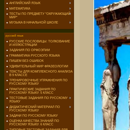
АНГЛИЙСКИЙ ЯЗЫК
МАТЕМАТИКА
ТЕСТЫ ПО ПРЕДМЕТУ "ОКРУЖАЮЩИЙ
МИР"
МУЗЫКА В НАЧАЛЬНОЙ ШКОЛЕ
русский язык
РУССКИЕ ПОСЛОВИЦЫ: ТОЛКОВАНИЕ
И ИЛЛЮСТРАЦИИ
ЗАДАНИЯ ПО ОРФОЭПИИ
ГРАММАТИКА РУССКОГО ЯЗЫКА
ПИШЕМ БЕЗ ОШИБОК
УДИВИТЕЛЬНЫЙ МИР ФРАЗЕОЛОГИИ
ТЕКСТЫ ДЛЯ КОМПЛЕКСНОГО АНАЛИЗА
В 9 КЛАССЕ
ТРЕНИРОВОЧНЫЕ УПРАЖНЕНИЯ ПО
РУССКОМУ ЯЗЫКУ
ПРАКТИЧЕСКИЕ ЗАДАНИЯ ПО
РУССКОМУ ЯЗЫКУ. 5 КЛАСС
ТЕСТОВЫЕ ЗАДАНИЯ ПО РУССКОМУ
ЯЗЫКУ
ДИДАКТИЧЕСКИЙ МАТЕРИАЛ ПО
РУССКОМУ ЯЗЫКУ
ЗАДАЧИ ПО РУССКОМУ ЯЗЫКУ
ОЦЕНКА КАЧЕСТВА ЗНАНИЙ ПО
РУССКОМУ ЯЗЫКУ. 6 КЛАСС
ТИПОВЫЕ ТЕСТОВЫЕ ЗАДАНИЯ ДЛЯ