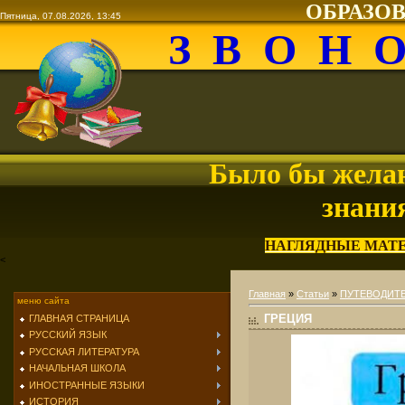
ОБРАЗО
Пятница, 07.08.2026, 13:45
З В О Н 
Было бы желан
знани
НАГЛЯДНЫЕ МАТ
<
Главная
»
Статьи
»
ПУТЕВОДИТ
меню сайта
ГРЕЦИЯ
ГЛАВНАЯ СТРАНИЦА
РУССКИЙ ЯЗЫК
РУССКАЯ ЛИТЕРАТУРА
НАЧАЛЬНАЯ ШКОЛА
ИНОСТРАННЫЕ ЯЗЫКИ
ИСТОРИЯ