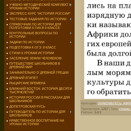
УЧЕБНО-МЕТОДИЧЕСКИЙ КОМПЛЕКТ К
УРОКАМ ИСТОРИИ
ЭКСПРЕСС-КУРС "ИСТОРИЯ РОССИИ"
ТЕСТОВЫЕ ЗАДАНИЯ ПО ИСТОРИИ
СПРАВОЧНИК ПО ИСТОРИИ ДЛЯ
ПОЛГОТОВКИ К ГИА В 9 КЛАССЕ
КОНТРОЛЬНЫЕ ВОПРОСЫ ПО
ИСТОРИИ
ЗАДАЧИ ПО ИСТОРИИ
ПОДГОТОВКА К ОГЭ. 8 КЛАСС
СТИХИ К УРОКАМ ИСТОРИИ
ЗАСЕЛЕНИЕ ЗЕМЛИ ЧЕЛОВЕКОМ
ПУТЕШЕСТВИЕ ШКОЛЬНИКОВ В
ДРЕВНИЙ МИР
ЗАНИМАТЕЛЬНО О ДРЕВНЕЙ ГРЕЦИИ
ДРЕВНИЙ ЕГИПЕТ
РЫЦАРСКИЕ ВРЕМЕНА
БЛИЖНИЙ ВОСТОК. ИСТОРИЯ ДЕСЯТИ
ТЫСЯЧЕЛЕТИЙ
ИСТОРИЯ РОССИИ В РАССКАЗАХ ДЛЯ
ШКОЛЬНИКОВ
Категория
:
ЗНАКОМЬТЕСЬ: АФР
ДОПЕТРОВСКАЯ РУСЬ
Просмотров
:
1257
|
Теги
:
страны
ПУТЕВОДИТЕЛЬ ПО ИСТОРИИ ДЛЯ
Рейтинг
:
5.0
/
1
ШКОЛЬНИКОВ
НРАВСТВЕННОЕ ВОСПИТАНИЕ НА
УРОКАХ ИСТОРИИ