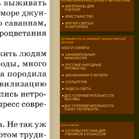
основы религиозных культур и светской этики
МАТЕРИАЛЫ ДЛЯ
УЧИТЕЛЯ
ХРИСТИАНСТВО
ЖИТИЯ СВЯТЫХ
В КАРТИНКАХ
путеводитель по мировой художественной
культуре
БОГИ ОЛИМПА
ЗАНИМАТЕЛЬНАЯ
МИФОЛОГИЯ
РУССКИЕ НАРОДНЫЕ
ПРОМЫСЛЫ
ШКОЛЬНИКАМ О МУЗЕЯХ
СКУЛЬПТУРА
ЧУДЕСА СВЕТА
ДОСТОПРИМЕЧАТЕЛЬНОСТИ
МОСКВЫ
ДОСТОПРИМЕЧАТЕЛЬНОСТИ
САНКТ-ПЕТЕРБУРГА
изо в школе
ОСНОВЫ РИСУНКА ДЛЯ
УЧЕНИКОВ 5-8 КЛАССОВ