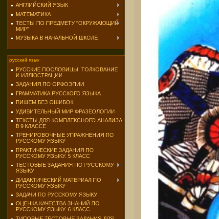
АНГЛИЙСКИЙ ЯЗЫК
МАТЕМАТИКА
ТЕСТЫ ПО ПРЕДМЕТУ "ОКРУЖАЮЩИЙ
МИР"
МУЗЫКА В НАЧАЛЬНОЙ ШКОЛЕ
русский язык
РУССКИЕ ПОСЛОВИЦЫ: ТОЛКОВАНИЕ
И ИЛЛЮСТРАЦИИ
ЗАДАНИЯ ПО ОРФОЭПИИ
ГРАММАТИКА РУССКОГО ЯЗЫКА
ПИШЕМ БЕЗ ОШИБОК
УДИВИТЕЛЬНЫЙ МИР ФРАЗЕОЛОГИИ
ТЕКСТЫ ДЛЯ КОМПЛЕКСНОГО АНАЛИЗА
В 9 КЛАССЕ
ТРЕНИРОВОЧНЫЕ УПРАЖНЕНИЯ ПО
РУССКОМУ ЯЗЫКУ
ПРАКТИЧЕСКИЕ ЗАДАНИЯ ПО
РУССКОМУ ЯЗЫКУ. 5 КЛАСС
ТЕСТОВЫЕ ЗАДАНИЯ ПО РУССКОМУ
ЯЗЫКУ
ДИДАКТИЧЕСКИЙ МАТЕРИАЛ ПО
РУССКОМУ ЯЗЫКУ
ЗАДАЧИ ПО РУССКОМУ ЯЗЫКУ
ОЦЕНКА КАЧЕСТВА ЗНАНИЙ ПО
РУССКОМУ ЯЗЫКУ. 6 КЛАСС
ТИПОВЫЕ ТЕСТОВЫЕ ЗАДАНИЯ ДЛЯ