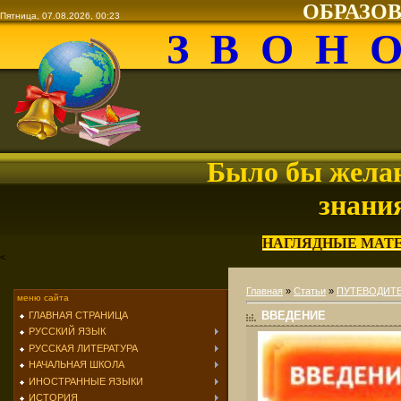
ОБРАЗО
Пятница, 07.08.2026, 00:23
З В О Н 
Было бы желан
знани
НАГЛЯДНЫЕ МАТ
<
Главная
»
Статьи
»
ПУТЕВОДИТ
меню сайта
ВВЕДЕНИЕ
ГЛАВНАЯ СТРАНИЦА
РУССКИЙ ЯЗЫК
РУССКАЯ ЛИТЕРАТУРА
НАЧАЛЬНАЯ ШКОЛА
ИНОСТРАННЫЕ ЯЗЫКИ
ИСТОРИЯ