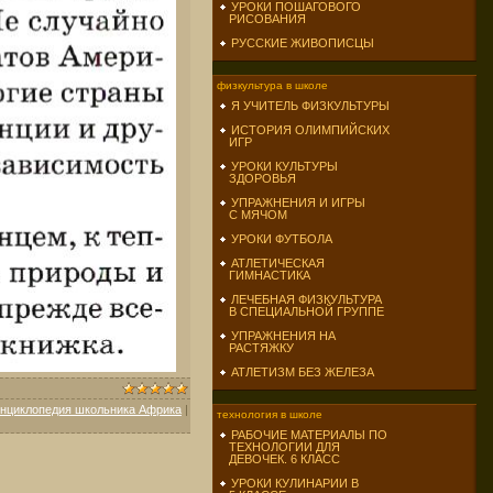
УРОКИ ПОШАГОВОГО
РИСОВАНИЯ
РУССКИЕ ЖИВОПИСЦЫ
физкультура в школе
Я УЧИТЕЛЬ ФИЗКУЛЬТУРЫ
ИСТОРИЯ ОЛИМПИЙСКИХ
ИГР
УРОКИ КУЛЬТУРЫ
ЗДОРОВЬЯ
УПРАЖНЕНИЯ И ИГРЫ
С МЯЧОМ
УРОКИ ФУТБОЛА
АТЛЕТИЧЕСКАЯ
ГИМНАСТИКА
ЛЕЧЕБНАЯ ФИЗКУЛЬТУРА
В СПЕЦИАЛЬНОЙ ГРУППЕ
УПРАЖНЕНИЯ НА
РАСТЯЖКУ
АТЛЕТИЗМ БЕЗ ЖЕЛЕЗА
нциклопедия школьника Африка
|
технология в школе
РАБОЧИЕ МАТЕРИАЛЫ ПО
ТЕХНОЛОГИИ ДЛЯ
ДЕВОЧЕК. 6 КЛАСС
УРОКИ КУЛИНАРИИ В