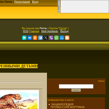
Вас
Гость
|
Регистрация
|
Вход
Вы вошли как
Гость
| Группа "
Гости
" |
RSS
Главная
|
Мой профиль
|
Выход
АРЕННЫМИ ДЕТЬМИ
поиск
информатика в школе
ЭНЦИКЛОПЕДИЯ
ПРОФЕССОРА ФОРТРАНА