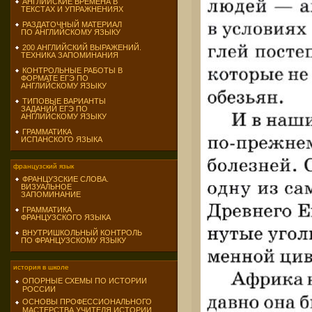
АНГЛИЙСКИЕ ВРЕМЕНА В
ТЕКСТАХ И УПРАЖНЕНИЯХ
РАЗДАТОЧНЫЙ МАТЕРИАЛ
ПО АНГЛИЙСКОМУ ЯЗЫКУ
200 АНГЛИЙСКИЙ ВЫРАЖЕНИЙ.
ТЕХНИКА ЗАПОМИНАНИЯ
КОНТРОЛЬНЫЕ РАБОТЫ В
ФОРМАТЕ ЕГЭ ПО
АНГЛИЙСКОМУ ЯЗЫКУ
ТИПОВЫЕ ВАРИАНТЫ
ЗАДАНИЙ ЕГЭ ПО
АНГЛИЙСКОМУ ЯЗЫКУ
ГРАММАТИКА
ИСПАНСКОГО ЯЗЫКА
французский язык
ФРАНЦУЗСКИЕ СЛОВА.
ВИЗУАЛЬНОЕ
ЗАПОМИНАНИЕ
ГРАММАТИКА
ФРАНЦУЗСКОГО ЯЗЫКА
ВНУТРИШКОЛЬНЫЙ КОНТРОЛЬ
ПО ФРАНЦУЗСКОМУ ЯЗЫКУ
история в школе
ОПОРНЫЕ СХЕМЫ ПО ИСТОРИИ
РОССИИ
ОСНОВЫ ПРОФЕССИОНАЛЬНОГО
МАСТЕРСТВА УЧИТЕЛЯ ИСТОРИИ