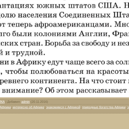
ИКА
|
Добавил
:
admin
(20.11.2016)
 Африки
,
интересно об Африке
,
знакомимся с Африкой
,
природные богатства Африки
,
э