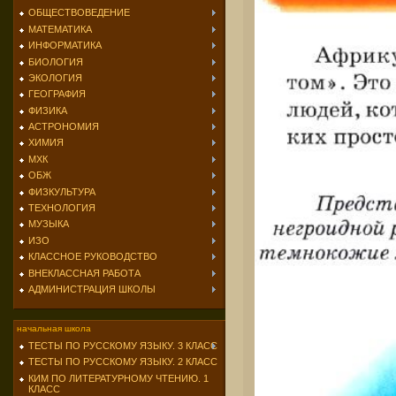
ОБЩЕСТВОВЕДЕНИЕ
МАТЕМАТИКА
ИНФОРМАТИКА
БИОЛОГИЯ
ЭКОЛОГИЯ
ГЕОГРАФИЯ
ФИЗИКА
АСТРОНОМИЯ
ХИМИЯ
МХК
ОБЖ
ФИЗКУЛЬТУРА
ТЕХНОЛОГИЯ
МУЗЫКА
ИЗО
КЛАССНОЕ РУКОВОДСТВО
ВНЕКЛАССНАЯ РАБОТА
АДМИНИСТРАЦИЯ ШКОЛЫ
начальная школа
ТЕСТЫ ПО РУССКОМУ ЯЗЫКУ. 3 КЛАСС
ТЕСТЫ ПО РУССКОМУ ЯЗЫКУ. 2 КЛАСС
КИМ ПО ЛИТЕРАТУРНОМУ ЧТЕНИЮ. 1
КЛАСС