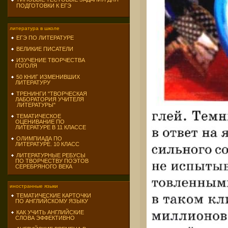
ПОДГОТОВКИ К ЕГЭ
литература в школе
ЕГЭ ПО ЛИТЕРАТУРЕ
ВЕЛИКИЕ ПИСАТЕЛИ
ИЗУЧЕНИЕ ТВОРЧЕСТВА
ГОГОЛЯ
50 КНИГ ИЗМЕНИВШИХ
ЛИТЕРАТУРУ
ТРЕНИНГИ "ТВОРЧЕСКАЯ
ЛАБОРАТОРИЯ УЧИТЕЛЯ
ЛИТЕРАТУРЫ"
ТЕМАТИЧЕСКОЕ
ОЦЕНИВАНИЕ ПО
ЛИТЕРАТУРЕ В 11 КЛАССЕ
ОЛИМПИАДА ПО
ЛИТЕРАТУРЕ. 10 КЛАСС
ЛИТЕРАТУРНЫЕ РЕБУСЫ
ПО ТВОРЧЕСТВУ ПОЭТОВ
СЕРЕБРЯНОГО ВЕКА
иностранные языки
ТЕМАТИЧЕСКИЕ КАРТОЧКИ
ПО АНГЛИЙСКОМУ ЯЗЫКУ
КАК УЧИТЬ АНГЛИЙСКИЕ
СЛОВА ЭФФЕКТИВНО