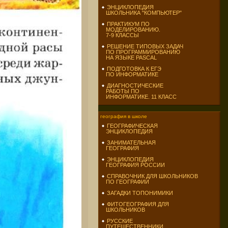
ЭНЦИКЛОПЕДИЯ
ШКОЛЬНИКА "КОМПЬЮТЕР"
ПРАКТИКУМ ПО
МОДЕЛИРОВАНИЮ.
7-9 КЛАССЫ
РЕШЕНИЕ ТИПОВЫХ ЗАДАЧ
ПО ПРОГРАММИРОВАНИЮ
НА ЯЗЫКЕ PASCAL
ПОДГОТОВКА К ЕГЭ
ПО ИНФОРМАТИКЕ
ДИАГНОСТИЧЕСКИЕ
РАБОТЫ ПО
ИНФОРМАТИКЕ. 11 КЛАСС
география в школе
ГЕОГРАФИЧЕСКАЯ
ЭНЦИКЛОПЕДИЯ
ЗАНИМАТЕЛЬНАЯ
ГЕОГРАФИЯ
ЭНЦИКЛОПЕДИЯ
ГЕОГРАФИЯ РОССИИ
СПРАВОЧНИК ДЛЯ ШКОЛЬНИКОВ
ПО ГЕОГРАФИИ
ЗАГАДКИ ТОПОНИМИКИ
ФИТОГЕОГРАФИЯ ДЛЯ
ШКОЛЬНИКОВ
РУССКИЕ
ПУТЕШЕСТВЕННИКИ