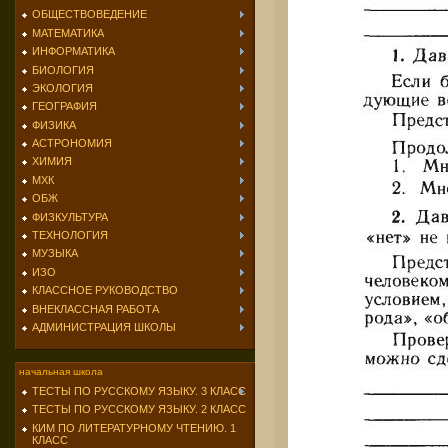
ОБЩЕСТВОВЕДЕНИЕ
МАТЕМАТИКА
ИНФОРМАТИКА
БИОЛОГИЯ
ЭКОЛОГИЯ
ГЕОГРАФИЯ
ФИЗИКА
АСТРОНОМИЯ
ХИМИЯ
МХК
ОБЖ
ФИЗКУЛЬТУРА
ТЕХНОЛОГИЯ
МУЗЫКА
ИЗО
КЛАССНОЕ РУКОВОДСТВО
ВНЕКЛАССНАЯ РАБОТА
АДМИНИСТРАЦИЯ ШКОЛЫ
начальная школа
ТЕСТЫ ПО РУССКОМУ ЯЗЫКУ. 3 КЛАСС
ТЕСТЫ ПО РУССКОМУ ЯЗЫКУ. 2 КЛАСС
КИМ ПО ЛИТЕРАТУРНОМУ ЧТЕНИЮ. 1
КЛАСС