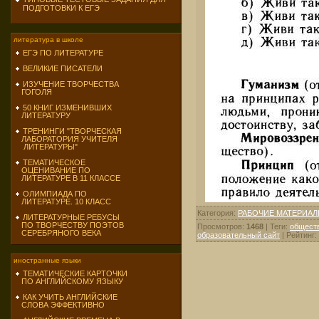
ПОДГОТОВКИ К ЕГЭ
литература в школе
ЕГЭ ПО ЛИТЕРАТУРЕ
ВЕЛИКИЕ ПИСАТЕЛИ
ИЗУЧЕНИЕ ТВОРЧЕСТВА
ГОГОЛЯ
50 КНИГ ИЗМЕНИВШИХ
ЛИТЕРАТУРУ
ТРЕНИНГИ "ТВОРЧЕСКАЯ
ЛАБОРАТОРИЯ УЧИТЕЛЯ
ЛИТЕРАТУРЫ"
ТЕМАТИЧЕСКОЕ
ОЦЕНИВАНИЕ ПО
ЛИТЕРАТУРЕ В 11 КЛАССЕ
ОЛИМПИАДА ПО
ЛИТЕРАТУРЕ. 10 КЛАСС
Категория
:
РАБОЧИЕ МАТЕРИАЛ
ЛИТЕРАТУРНЫЕ РЕБУСЫ
ПО ТВОРЧЕСТВУ ПОЭТОВ
Просмотров
:
1468
|
Теги
:
общест
СЕРЕБРЯНОГО ВЕКА
образовательный сайт
|
Рейтинг
:
иностранные языки
ТЕМАТИЧЕСКИЕ КАРТОЧКИ
ПО АНГЛИЙСКОМУ ЯЗЫКУ
КАК УЧИТЬ АНГЛИЙСКИЕ
СЛОВА ЭФФЕКТИВНО