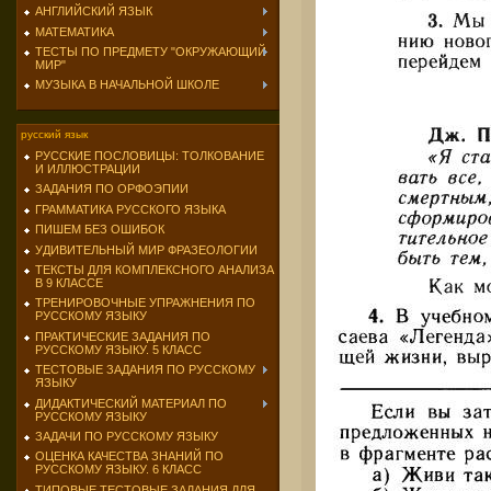
АНГЛИЙСКИЙ ЯЗЫК
МАТЕМАТИКА
ТЕСТЫ ПО ПРЕДМЕТУ "ОКРУЖАЮЩИЙ
МИР"
МУЗЫКА В НАЧАЛЬНОЙ ШКОЛЕ
русский язык
РУССКИЕ ПОСЛОВИЦЫ: ТОЛКОВАНИЕ
И ИЛЛЮСТРАЦИИ
ЗАДАНИЯ ПО ОРФОЭПИИ
ГРАММАТИКА РУССКОГО ЯЗЫКА
ПИШЕМ БЕЗ ОШИБОК
УДИВИТЕЛЬНЫЙ МИР ФРАЗЕОЛОГИИ
ТЕКСТЫ ДЛЯ КОМПЛЕКСНОГО АНАЛИЗА
В 9 КЛАССЕ
ТРЕНИРОВОЧНЫЕ УПРАЖНЕНИЯ ПО
РУССКОМУ ЯЗЫКУ
ПРАКТИЧЕСКИЕ ЗАДАНИЯ ПО
РУССКОМУ ЯЗЫКУ. 5 КЛАСС
ТЕСТОВЫЕ ЗАДАНИЯ ПО РУССКОМУ
ЯЗЫКУ
ДИДАКТИЧЕСКИЙ МАТЕРИАЛ ПО
РУССКОМУ ЯЗЫКУ
ЗАДАЧИ ПО РУССКОМУ ЯЗЫКУ
ОЦЕНКА КАЧЕСТВА ЗНАНИЙ ПО
РУССКОМУ ЯЗЫКУ. 6 КЛАСС
ТИПОВЫЕ ТЕСТОВЫЕ ЗАДАНИЯ ДЛЯ