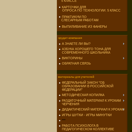
5 КЛАССЕ
КАРТОЧКИ ДЛЯ
ОПРОСА ПО ТЕХНОЛОГИИ. 5 КЛАСС
ПРАКТИКУМ ПО
СЛЕСАРНЫМ РАБОТАМ
ВЫПИЛИВАНИЕ ИЗ ФАНЕРЫ
эрудит-компания
А ЗНАЕТЕ ЛИ ВЫ?
АЗБУКА ХОРОШЕГО ТОНА ДЛЯ
СОВРЕМЕННОГО ШКОЛЬНИКА
ВИКТОРИНЫ
ОБРАТНАЯ СВЯЗЬ
материалы для учителей
ФЕДЕРАЛЬНЫЙ ЗАКОН "ОБ
ОБРАЗОВАНИИ В РОССИЙСКОЙ
ФЕДЕРАЦИИ"
МЕТОДИЧЕСКАЯ КОПИЛКА
РАЗДАТОЧНЫЙ МАТЕРИАЛ К УРОКАМ
ЧЕРЧЕНИЯ
ДИДАКТИЧЕСКИЙ МАТЕРИАЛ К УРОКАМ
ИГРЫ ШУТКИ - ИГРЫ МИНУТКИ
***
РАБОТА ПСИХОЛОГА В
ПЕДАГОГИЧЕСКОМ КОЛЛЕКТИВЕ