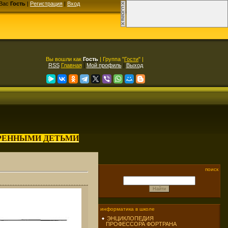
Вас
Гость
|
Регистрация
|
Вход
Вы вошли как
Гость
| Группа "
Гости
" |
RSS
Главная
|
Мой профиль
|
Выход
АРЕННЫМИ ДЕТЬМИ
поиск
информатика в школе
ЭНЦИКЛОПЕДИЯ
ПРОФЕССОРА ФОРТРАНА