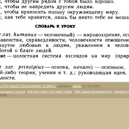
Ы ПО ОБЩЕСТВОЗНАНИЮ. 8 КЛАСС
|
Добавил
:
admin
(07.01.2016)
вознание в школе
,
Halt and Catch Fire watch online
,
УМК обществознание 8 кл
,
задания 
1.0
/
1