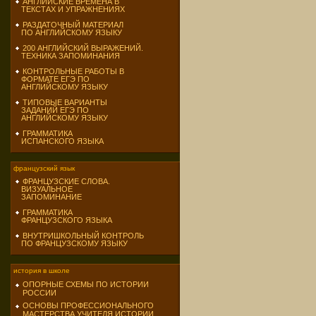
АНГЛИЙСКИЕ ВРЕМЕНА В
ТЕКСТАХ И УПРАЖНЕНИЯХ
РАЗДАТОЧНЫЙ МАТЕРИАЛ
ПО АНГЛИЙСКОМУ ЯЗЫКУ
200 АНГЛИЙСКИЙ ВЫРАЖЕНИЙ.
ТЕХНИКА ЗАПОМИНАНИЯ
КОНТРОЛЬНЫЕ РАБОТЫ В
ФОРМАТЕ ЕГЭ ПО
АНГЛИЙСКОМУ ЯЗЫКУ
ТИПОВЫЕ ВАРИАНТЫ
ЗАДАНИЙ ЕГЭ ПО
АНГЛИЙСКОМУ ЯЗЫКУ
ГРАММАТИКА
ИСПАНСКОГО ЯЗЫКА
французский язык
ФРАНЦУЗСКИЕ СЛОВА.
ВИЗУАЛЬНОЕ
ЗАПОМИНАНИЕ
ГРАММАТИКА
ФРАНЦУЗСКОГО ЯЗЫКА
ВНУТРИШКОЛЬНЫЙ КОНТРОЛЬ
ПО ФРАНЦУЗСКОМУ ЯЗЫКУ
история в школе
ОПОРНЫЕ СХЕМЫ ПО ИСТОРИИ
РОССИИ
ОСНОВЫ ПРОФЕССИОНАЛЬНОГО
МАСТЕРСТВА УЧИТЕЛЯ ИСТОРИИ