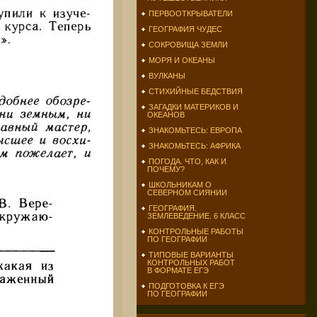
ПЕРВООТКРЫВАТЕЛИ
ГЕОГРАФИЯ ЧУДЕС
СОКРОВИЩА ЗЕМЛИ
МОРЯ И ОКЕАНЫ
ВУЛКАНЫ
СТИХИЙНЫЕ БЕДСТВИЯ
ЗАГАДКИ МАТЕРИКОВ И
ОКЕАНОВ
ЗНАКОМЬТЕСЬ: ЕВРОПА
ЗНАКОМЬТЕСЬ: АФРИКА
ПОГОДА. ЧТО, КАК И
ПОЧЕМУ?
ШКОЛЬНИКАМ О
СЕВЕРНОМ СИЯНИИ
ГЕОГРАФИЯ.
ЗЕМЛЕВЕДЕНИЕ. 6 КЛАСС
КОНТРОЛЬНЫЕ РАБОТЫ
ПО ГЕОГРАФИИ
ТИПОВЫЕ ВАРИАНТЫ
КОНТРОЛЬНЫХ РАБОТ
В ФОРМАТЕ ЕГЭ
ПОДГОТОВКА К ЕГЭ
ПО ГЕОГРАФИИ