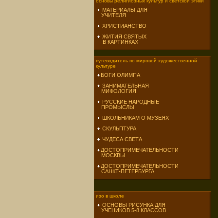
основы религиозных культур и светской этики
МАТЕРИАЛЫ ДЛЯ
УЧИТЕЛЯ
ХРИСТИАНСТВО
ЖИТИЯ СВЯТЫХ
В КАРТИНКАХ
путеводитель по мировой художественной
культуре
БОГИ ОЛИМПА
ЗАНИМАТЕЛЬНАЯ
МИФОЛОГИЯ
РУССКИЕ НАРОДНЫЕ
ПРОМЫСЛЫ
ШКОЛЬНИКАМ О МУЗЕЯХ
СКУЛЬПТУРА
ЧУДЕСА СВЕТА
ДОСТОПРИМЕЧАТЕЛЬНОСТИ
МОСКВЫ
ДОСТОПРИМЕЧАТЕЛЬНОСТИ
САНКТ-ПЕТЕРБУРГА
изо в школе
ОСНОВЫ РИСУНКА ДЛЯ
УЧЕНИКОВ 5-8 КЛАССОВ