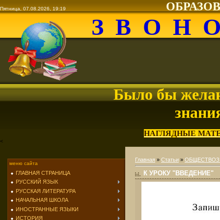
ОБРАЗО
Пятница, 07.08.2026, 19:19
З В О Н 
Было бы желан
знани
НАГЛЯДНЫЕ МАТ
<
Главная
»
Статьи
»
ОБЩЕСТВОЗ
меню сайта
К УРОКУ "ВВЕДЕНИЕ"
ГЛАВНАЯ СТРАНИЦА
РУССКИЙ ЯЗЫК
РУССКАЯ ЛИТЕРАТУРА
НАЧАЛЬНАЯ ШКОЛА
ИНОСТРАННЫЕ ЯЗЫКИ
ИСТОРИЯ