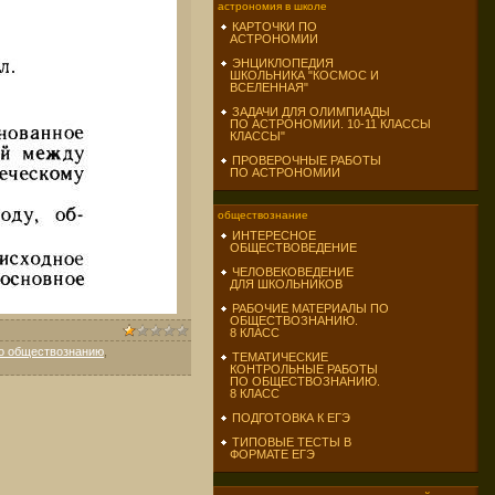
астрономия в школе
КАРТОЧКИ ПО
АСТРОНОМИИ
ЭНЦИКЛОПЕДИЯ
ШКОЛЬНИКА "КОСМОС И
ВСЕЛЕННАЯ"
ЗАДАЧИ ДЛЯ ОЛИМПИАДЫ
ПО АСТРОНОМИИ. 10-11 КЛАССЫ
КЛАССЫ"
ПРОВЕРОЧНЫЕ РАБОТЫ
ПО АСТРОНОМИИ
обществознание
ИНТЕРЕСНОЕ
ОБЩЕСТВОВЕДЕНИЕ
ЧЕЛОВЕКОВЕДЕНИЕ
ДЛЯ ШКОЛЬНИКОВ
РАБОЧИЕ МАТЕРИАЛЫ ПО
ОБЩЕСТВОЗНАНИЮ.
8 КЛАСС
по обществознанию
,
ТЕМАТИЧЕСКИЕ
КОНТРОЛЬНЫЕ РАБОТЫ
ПО ОБЩЕСТВОЗНАНИЮ.
8 КЛАСС
ПОДГОТОВКА К ЕГЭ
ТИПОВЫЕ ТЕСТЫ В
ФОРМАТЕ ЕГЭ