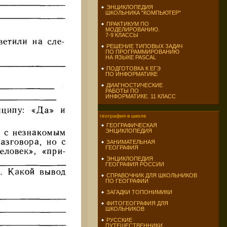
ЭНЦИКЛОПЕДИЯ
ШКОЛЬНИКА "КОМПЬЮТЕР"
ПРАКТИКУМ ПО
МОДЕЛИРОВАНИЮ.
7-9 КЛАССЫ
РЕШЕНИЕ ТИПОВЫХ ЗАДАЧ
ПО ПРОГРАММИРОВАНИЮ
НА ЯЗЫКЕ PASCAL
ПОДГОТОВКА К ЕГЭ
ПО ИНФОРМАТИКЕ
ДИАГНОСТИЧЕСКИЕ
РАБОТЫ ПО
ИНФОРМАТИКЕ. 11 КЛАСС
география в школе
ГЕОГРАФИЧЕСКАЯ
ЭНЦИКЛОПЕДИЯ
ЗАНИМАТЕЛЬНАЯ
ГЕОГРАФИЯ
ЭНЦИКЛОПЕДИЯ
ГЕОГРАФИЯ РОССИИ
СПРАВОЧНИК ДЛЯ ШКОЛЬНИКОВ
ПО ГЕОГРАФИИ
ЗАГАДКИ ТОПОНИМИКИ
ФИТОГЕОГРАФИЯ ДЛЯ
ШКОЛЬНИКОВ
РУССКИЕ
ПУТЕШЕСТВЕННИКИ