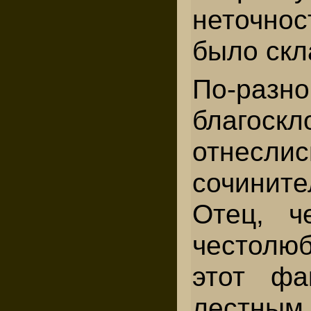
неточ­н
было скл
По-ра
благоскл
отнеслис
сочините
Отец, ч
честолю
этот фа
лестным,