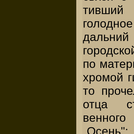
тивши
голодное
даль
городско
по матер
хромой г
то проче
отца с
венног
„Осень":