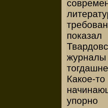
совреме
литерат
требо
показ
Твардовс
журналы
тогдаш
Какое
начина
упорно