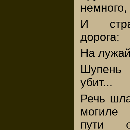
немного,
И стр
дорога:
На лужай
Шупень
убит...
Речь шла
могиле 
пути о