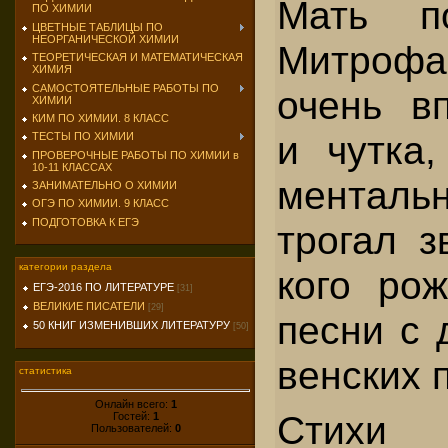
Мать п
ПО ХИМИИ
ЦВЕТНЫЕ ТАБЛИЦЫ ПО
НЕОРГАНИЧЕСКОЙ ХИМИИ
Митрофа
ТЕОРЕТИЧЕСКАЯ И МАТЕМАТИЧЕСКАЯ
ХИМИЯ
САМОСТОЯТЕЛЬНЫЕ РАБОТЫ ПО
очень вп
ХИМИИ
КИМ ПО ХИМИИ. 8 КЛАСС
и чутка,
ТЕСТЫ ПО ХИМИИ
ПРОВЕРОЧНЫЕ РАБОТЫ ПО ХИМИИ в
10-11 КЛАССАХ
ментальн
ЗАНИМАТЕЛЬНО О ХИМИИ
ОГЭ ПО ХИМИИ. 9 КЛАСС
ПОДГОТОВКА К ЕГЭ
трогал з
категории раздела
кого рож
ЕГЭ-2016 ПО ЛИТЕРАТУРЕ
[31]
ВЕЛИКИЕ ПИСАТЕЛИ
[29]
песни с 
50 КНИГ ИЗМЕНИВШИХ ЛИТЕРАТУРУ
[50]
венских п
статистика
Онлайн всего:
1
Стихи 
Гостей:
1
Пользователей:
0