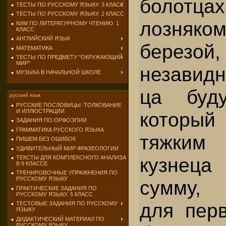
болотца
ТЕСТЫ ПО РУССКОМУ ЯЗЫКУ. 3 КЛАСС
ТЕСТЫ ПО РУССКОМУ ЯЗЫКУ. 2 КЛАСС
лозняком
КИМ ПО ЛИТЕРАТУРНОМУ ЧТЕНИЮ. 1
КЛАСС
АНГЛИЙСКИЙ ЯЗЫК
берез
МАТЕМАТИКА
ТЕСТЫ ПО ПРЕДМЕТУ "ОКРУЖАЮЩИЙ
МИР"
незавидн
МУЗЫКА В НАЧАЛЬНОЙ ШКОЛЕ
ца буду
русский язык
РУССКИЕ ПОСЛОВИЦЫ: ТОЛКОВАНИЕ
И ИЛЛЮСТРАЦИИ
который
ЗАДАНИЯ ПО ОРФОЭПИИ
ГРАММАТИКА РУССКОГО ЯЗЫКА
тяж­к
ПИШЕМ БЕЗ ОШИБОК
УДИВИТЕЛЬНЫЙ МИР ФРАЗЕОЛОГИИ
кузнец
ТЕКСТЫ ДЛЯ КОМПЛЕКСНОГО АНАЛИЗА
В 9 КЛАССЕ
ТРЕНИРОВОЧНЫЕ УПРАЖНЕНИЯ ПО
РУССКОМУ ЯЗЫКУ
сумму, 
ПРАКТИЧЕСКИЕ ЗАДАНИЯ ПО
РУССКОМУ ЯЗЫКУ. 5 КЛАСС
для перв
ТЕСТОВЫЕ ЗАДАНИЯ ПО РУССКОМУ
ЯЗЫКУ
ДИДАКТИЧЕСКИЙ МАТЕРИАЛ ПО
РУССКОМУ ЯЗЫКУ