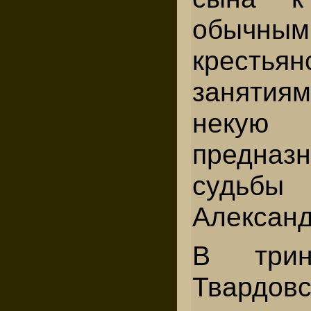
обыч
крестья
занятиям
некую 
предназн
судьбы
Александ
В трин
Твардов