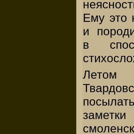
неясност
Ему это 
и пород
в спос
стихосло
Летом
Твардо
посылат
заметки
смолен