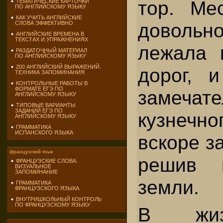
тор. Ме
ТЕМАТИЧЕСКИЕ КАРТОЧКИ
ПО АНГЛИЙСКОМУ ЯЗЫКУ
КАК УЧИТЬ АНГЛИЙСКИЕ
доволь
СЛОВА ЭФФЕКТИВНО
АНГЛИЙСКИЕ ВРЕМЕНА В
ТЕКСТАХ И УПРАЖНЕНИЯХ
лежала 
РАЗДАТОЧНЫЙ МАТЕРИАЛ
ПО АНГЛИЙСКОМУ ЯЗЫКУ
200 АНГЛИЙСКИЙ ВЫРАЖЕНИЙ.
дорог, и
ТЕХНИКА ЗАПОМИНАНИЯ
КОНТРОЛЬНЫЕ РАБОТЫ В
ФОРМАТЕ ЕГЭ ПО
замечате
АНГЛИЙСКОМУ ЯЗЫКУ
ТИПОВЫЕ ВАРИАНТЫ
ЗАДАНИЙ ЕГЭ ПО
кузнеч
АНГЛИЙСКОМУ ЯЗЫКУ
ГРАММАТИКА
ИСПАНСКОГО ЯЗЫКА
вскоре з
французский язык
ре­шив 
ФРАНЦУЗСКИЕ СЛОВА.
ВИЗУАЛЬНОЕ
ЗАПОМИНАНИЕ
земли.
ГРАММАТИКА
ФРАНЦУЗСКОГО ЯЗЫКА
ВНУТРИШКОЛЬНЫЙ КОНТРОЛЬ
ПО ФРАНЦУЗСКОМУ ЯЗЫКУ
В жиз