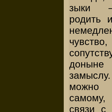
зыки 
родить и
немед
чувство,
сопутс
донын
замыслу
можно 
самому
связи с 