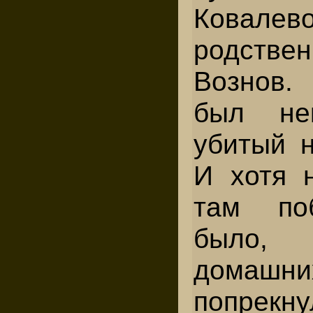
Ковалево
род­стве
Вознов
был не­
убитый н
И хотя н
там по
было,
дома
попрекн