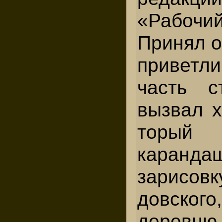
«Рабоч
Принял о
приветл
часть ст
вызвал х
торы
каранда
зарисо
довского
дерев