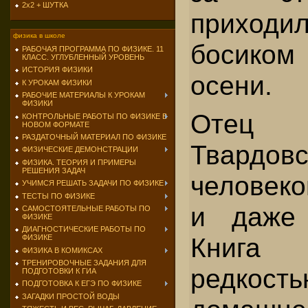
2х2 + ШУТКА
приходи
физика в школе
босиком
РАБОЧАЯ ПРОГРАММА ПО ФИЗИКЕ. 11
КЛАСС. УГЛУБЛЕННЫЙ УРОВЕНЬ
ИСТОРИЯ ФИЗИКИ
осени.
К УРОКАМ ФИЗИКИ
РАБОЧИЕ МАТЕРИАЛЫ К УРОКАМ
ФИЗИКИ
Отец А
КОНТРОЛЬНЫЕ РАБОТЫ ПО ФИЗИКЕ В
НОВОМ ФОРМАТЕ
РАЗДАТОЧНЫЙ МАТЕРИАЛ ПО ФИЗИКЕ
Твардо
ФИЗИЧЕСКИЕ ДЕМОНСТРАЦИИ
ФИЗИКА. ТЕОРИЯ И ПРИМЕРЫ
РЕШЕНИЯ ЗАДАЧ
челове­к
УЧИМСЯ РЕШАТЬ ЗАДАЧИ ПО ФИЗИКЕ
ТЕСТЫ ПО ФИЗИКЕ
и даже 
САМОСТОЯТЕЛЬНЫЕ РАБОТЫ ПО
ФИЗИКЕ
ДИАГНОСТИЧЕСКИЕ РАБОТЫ ПО
Книга
ФИЗИКЕ
ФИЗИКА В КОМИКСАХ
ТРЕНИРОВОЧНЫЕ ЗАДАНИЯ ДЛЯ
редк
ПОДГОТОВКИ К ГИА
ПОДГОТОВКА К ЕГЭ ПО ФИЗИКЕ
ЗАГАДКИ ПРОСТОЙ ВОДЫ