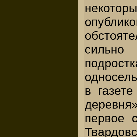
некоторы
опублик
обстояте
сильн
подрост
односель
в газете
деревня
первое с
Твардов