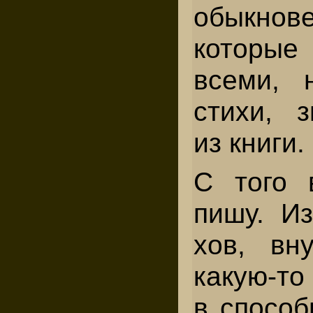
обыкнов
кото­ры
всеми, 
стихи, з
из книги.
С того 
пишу. Из
хов, вн
какую-то
в способ