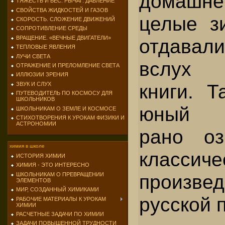
домашн
ТЯЖЕСТЬ И ВЕС. РЫЧАГ. ДАВЛЕНИЕ
СВОЙСТВА ЖИДКОСТЕЙ И ГАЗОВ
целые з
СКОРОСТЬ. СЛОЖЕНИЕ ДВИЖЕНИЙ
СОПРОТИВЛЕНИЕ СРЕДЫ
ВРАЩЕНИЕ. «ВЕЧНЫЕ ДВИГАТЕЛИ»
отдава
ТЕПЛОВЫЕ ЯВЛЕНИЯ
ЛУЧИ СВЕТА
вслух 
ОТРАЖЕНИЕ И ПРЕЛОМЛЕНИЕ СВЕТА
ИЛЛЮЗИИ ЗРЕНИЯ
книги. Т
ЗВУК И СЛУХ
ПУТЕВОДИТЕЛЬ ПО КОСМОСУ ДЛЯ
ШКОЛЬНИКОВ
юный Т
ШКОЛЬНИКАМ О ЗЕМЛЕ И КОСМОСЕ
СТИХОТВОРЕНИЯ К УРОКАМ ФИЗИКИ И
АСТРОНОМИИ
рано оз
химия в школе
классиче
ИСТОРИЯ ХИМИИ
ХИМИЯ - ЭТО ИНТЕРЕСНО
произве
ШКОЛЬНИКАМ О ПРЕВРАЩЕНИИ
ЭЛЕМЕНТОВ
МИР, СОЗДАННЫЙ ХИМИКАМИ
русской 
РАБОЧИЕ МАТЕРИАЛЫ К УРОКАМ
ХИМИИ
РАСЧЕТНЫЕ ЗАДАЧИ ПО ХИМИИ
ЗАДАЧИ ПОВЫШЕННОЙ ТРУДНОСТИ