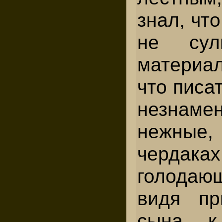
знал, чт
не сул
материа
что писа
незнамен
нежные,
черд
голода
видя пр
сына к