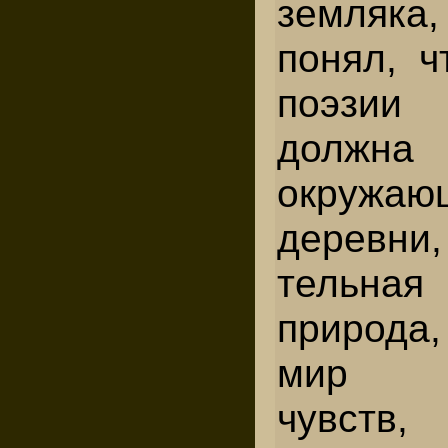
земляка
по­нял, 
поэзи
долж
окружа
деревни
тельная
природа,
мир вп
чувств