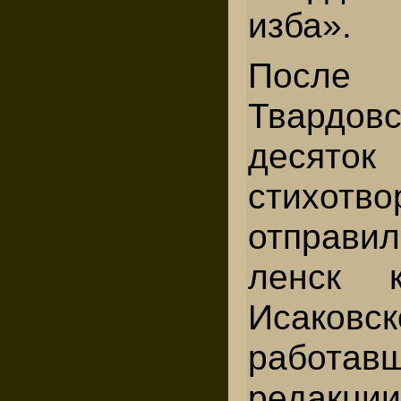
изба».
После 
Твардовс
десяток
стихотво
отправ
ленск 
Исаковск
работав
редакц