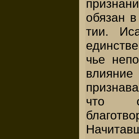
призна
обязан в
тии. Ис
единстве
чье непо
влияни
при­знав
что 
благотво
Начитав