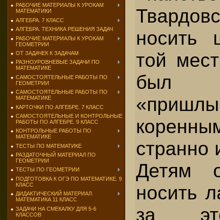
РАБОЧИЕ МАТЕРИАЛЫ К УРОКАМ
Твардо
МАТЕМАТИКИ
АЛГЕБРА. 7 КЛАСС
АЛГЕБРА. ТЕХНИКА РЕШЕНИЯ ЗАДАЧ
носить 
РАБОЧИЕ МАТЕРИАЛЫ К УРОКАМ
ГЕОМЕТРИИ
той мест
ОТ ЗАДАЧЕК К ЗАДАЧАМ
РАЗНОУРОВНЕВЫЕ ЗАДАЧИ ПО
МАТЕМАТИКЕ
был ч
САМОСТОЯТЕЛЬНЫЕ РАБОТЫ ПО
ГЕОМЕТРИИ
САМОСТОЯТЕЛЬНЫЕ РАБОТЫ ПО
«приш
МАТЕМАТИКЕ
КАРТОЧКИ ПО АЛГЕБРЕ. 7 КЛАСС
САМОСТОЯТЕЛЬНЫЕ И КОНТРОЛЬНЫЕ
коренны
РАБОТЫ ПО АЛГЕБРЕ. 9 КЛАСС
КОНТРОЛЬНЫЕ РАБОТЫ ПО
МАТЕМАТИКЕ
странно 
ТЕСТЫ ПО МАТЕМАТИКЕ
РАЗДАТОЧНЫЙ МАТЕРИАЛ ПО
ГЕОМЕТРИИ
Детям о
ТЕСТЫ ПО ГЕОМЕТРИИ
ПОДГОТОВКА К ОГЭ ПО МАТЕМАТИКЕ. 9
КЛАСС
носить л
ДИДАКТИЧЕСКИЙ МАТЕРИАЛ.
МАТЕМАТИКА 11 КЛАСС
за эт
ЗАДАЧИ НА СМЕКАЛКУ ДЛЯ 5-6
КЛАССОВ