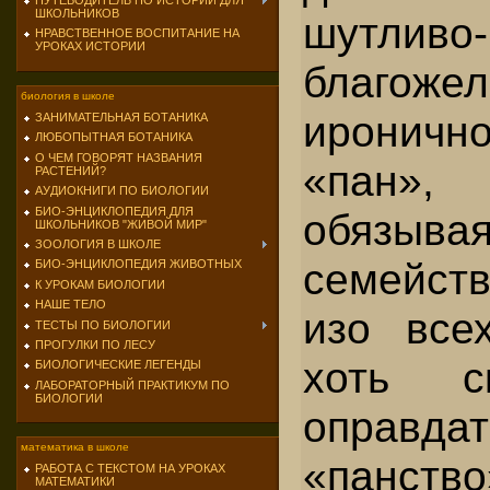
ПУТЕВОДИТЕЛЬ ПО ИСТОРИИ ДЛЯ
ШКОЛЬНИКОВ
шутливо-
НРАВСТВЕННОЕ ВОСПИТАНИЕ НА
УРОКАХ ИСТОРИИ
благожел
биология в школе
ироничн
ЗАНИМАТЕЛЬНАЯ БОТАНИКА
ЛЮБОПЫТНАЯ БОТАНИКА
О ЧЕМ ГОВОРЯТ НАЗВАНИЯ
«пан»
РАСТЕНИЙ?
АУДИОКНИГИ ПО БИОЛОГИИ
БИО-ЭНЦИКЛОПЕДИЯ ДЛЯ
обязы
ШКОЛЬНИКОВ "ЖИВОЙ МИР"
ЗООЛОГИЯ В ШКОЛЕ
семейст
БИО-ЭНЦИКЛОПЕДИЯ ЖИВОТНЫХ
К УРОКАМ БИОЛОГИИ
НАШЕ ТЕЛО
изо все
ТЕСТЫ ПО БИОЛОГИИ
ПРОГУЛКИ ПО ЛЕСУ
хоть ск
БИОЛОГИЧЕСКИЕ ЛЕГЕНДЫ
ЛАБОРАТОРНЫЙ ПРАКТИКУМ ПО
БИОЛОГИИ
оп­рав
математика в школе
«панств
РАБОТА С ТЕКСТОМ НА УРОКАХ
МАТЕМАТИКИ