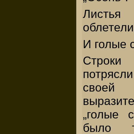
Лист
облетели
И голые с
Строки 
потрясл
своей
выразите
„голые 
было т