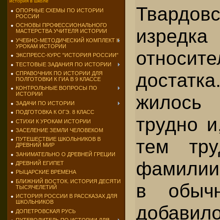
история в школе
Твардов
ОПОРНЫЕ СХЕМЫ ПО ИСТОРИИ
РОССИИ
ОСНОВЫ ПРОФЕССИОНАЛЬНОГО
изредк
МАСТЕРСТВА УЧИТЕЛЯ ИСТОРИИ
УЧЕБНО-МЕТОДИЧЕСКИЙ КОМПЛЕКТ К
УРОКАМ ИСТОРИИ
относите
ЭКСПРЕСС-КУРС "ИСТОРИЯ РОССИИ"
ТЕСТОВЫЕ ЗАДАНИЯ ПО ИСТОРИИ
достатк
СПРАВОЧНИК ПО ИСТОРИИ ДЛЯ
ПОЛГОТОВКИ К ГИА В 9 КЛАССЕ
КОНТРОЛЬНЫЕ ВОПРОСЫ ПО
ИСТОРИИ
жилось
ЗАДАЧИ ПО ИСТОРИИ
ПОДГОТОВКА К ОГЭ. 8 КЛАСС
трудно и
СТИХИ К УРОКАМ ИСТОРИИ
ЗАСЕЛЕНИЕ ЗЕМЛИ ЧЕЛОВЕКОМ
тем тру
ПУТЕШЕСТВИЕ ШКОЛЬНИКОВ В
ДРЕВНИЙ МИР
ЗАНИМАТЕЛЬНО О ДРЕВНЕЙ ГРЕЦИИ
фамилии
ДРЕВНИЙ ЕГИПЕТ
РЫЦАРСКИЕ ВРЕМЕНА
БЛИЖНИЙ ВОСТОК. ИСТОРИЯ ДЕСЯТИ
в обычн
ТЫСЯЧЕЛЕТИЙ
ИСТОРИЯ РОССИИ В РАССКАЗАХ ДЛЯ
ШКОЛЬНИКОВ
добав
ДОПЕТРОВСКАЯ РУСЬ