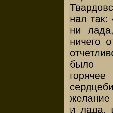
Твардов
нал так:
ни лада
ничего о
отчетлив
было с
горя
сердцеб
желание 
и лада, 