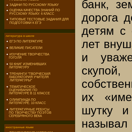
банк, зе
ЗАДАЧИ ПО РУССКОМУ ЯЗЫКУ
ОЦЕНКА КАЧЕСТВА ЗНАНИЙ ПО
дорога д
РУССКОМУ ЯЗЫКУ. 6 КЛАСС
ТИПОВЫЕ ТЕСТОВЫЕ ЗАДАНИЯ ДЛЯ
ПОДГОТОВКИ К ЕГЭ
детям с 
литература в школе
лет внуш
ЕГЭ ПО ЛИТЕРАТУРЕ
ВЕЛИКИЕ ПИСАТЕЛИ
и уваж
ИЗУЧЕНИЕ ТВОРЧЕСТВА
ГОГОЛЯ
50 КНИГ ИЗМЕНИВШИХ
скуп
ЛИТЕРАТУРУ
ТРЕНИНГИ "ТВОРЧЕСКАЯ
ЛАБОРАТОРИЯ УЧИТЕЛЯ
собстве
ЛИТЕРАТУРЫ"
ТЕМАТИЧЕСКОЕ
ОЦЕНИВАНИЕ ПО
их «име
ЛИТЕРАТУРЕ В 11 КЛАССЕ
ОЛИМПИАДА ПО
ЛИТЕРАТУРЕ. 10 КЛАСС
шутку и
ЛИТЕРАТУРНЫЕ РЕБУСЫ
ПО ТВОРЧЕСТВУ ПОЭТОВ
СЕРЕБРЯНОГО ВЕКА
называл 
иностранные языки