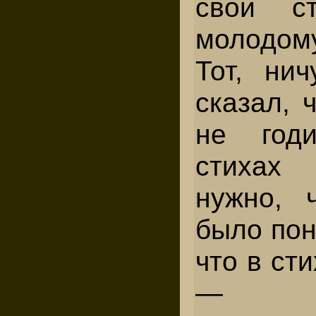
свои с
молодо
Тот, нич
сказал, 
не год
стихах
нужно, 
было пон
что в ст
— т