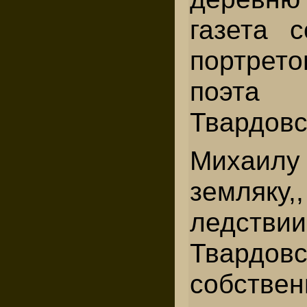
газета 
портрето
поэ
Твардовс
Михаилу 
земляк
ледств
Твардо
собствен