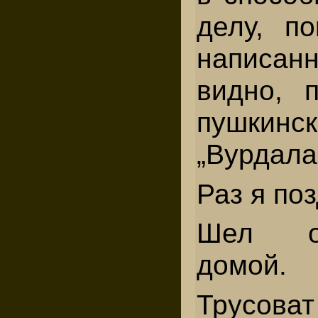
делу, по
на­пис
видно, 
пушкин­ск
„Вурдала
Раз я по
Шел о
домой.
Трусо