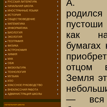
А. Тв
РУССКАЯ ЛИТЕРАТУРА
НАЧАЛЬНАЯ ШКОЛА
родился
ИНОСТРАННЫЕ ЯЗЫКИ
ИСТОРИЯ
ОБЩЕСТВОВЕДЕНИЕ
пустоши
МАТЕМАТИКА
ИНФОРМАТИКА
как на
БИОЛОГИЯ
ЭКОЛОГИЯ
ГЕОГРАФИЯ
бумагах 
ФИЗИКА
АСТРОНОМИЯ
приобр
ХИМИЯ
МХК
отцом в
ОБЖ
ФИЗКУЛЬТУРА
ТЕХНОЛОГИЯ
Земля эт
МУЗЫКА
ИЗО
небольш
КЛАССНОЕ РУКОВОДСТВО
ВНЕКЛАССНАЯ РАБОТА
АДМИНИСТРАЦИЯ ШКОЛЫ
— вся
начальная школа