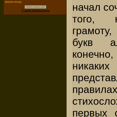
форма входа
начал со
Войти через uID
Старая форма входа
того, 
грамоту,
букв а
конечн
никаких
предст
правила
стихос
первых 