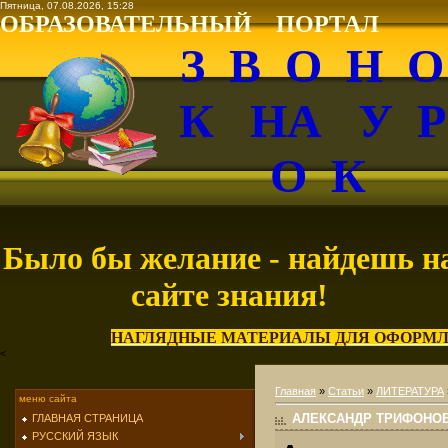
Пятница, 07.08.2026, 15:28
ОБРАЗОВАТЕЛЬНЫЙ ПОРТАЛ
З В О Н 
К НА У 
О К
Было бы желание - найдешь н
сайте знания!
НАГЛЯДНЫЕ МАТЕРИАЛЫ ДЛЯ ОФОРМЛ
<
Главная
»
Статьи
»
ЛИТЕРАТУРА
меню сайта
АЛЕКСАНДР ТРИФОНОВИ
ГЛАВНАЯ СТРАНИЦА
РУССКИЙ ЯЗЫК