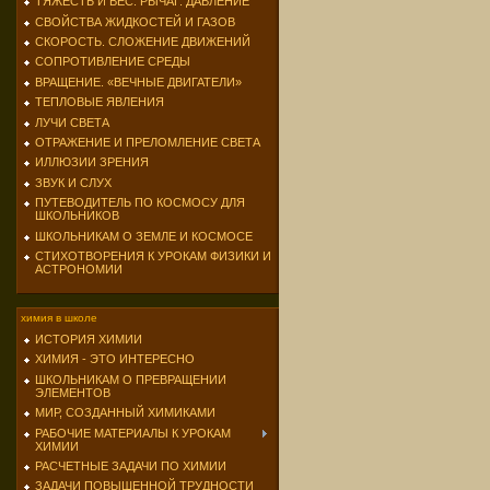
ТЯЖЕСТЬ И ВЕС. РЫЧАГ. ДАВЛЕНИЕ
СВОЙСТВА ЖИДКОСТЕЙ И ГАЗОВ
СКОРОСТЬ. СЛОЖЕНИЕ ДВИЖЕНИЙ
СОПРОТИВЛЕНИЕ СРЕДЫ
ВРАЩЕНИЕ. «ВЕЧНЫЕ ДВИГАТЕЛИ»
ТЕПЛОВЫЕ ЯВЛЕНИЯ
ЛУЧИ СВЕТА
ОТРАЖЕНИЕ И ПРЕЛОМЛЕНИЕ СВЕТА
ИЛЛЮЗИИ ЗРЕНИЯ
ЗВУК И СЛУХ
ПУТЕВОДИТЕЛЬ ПО КОСМОСУ ДЛЯ
ШКОЛЬНИКОВ
ШКОЛЬНИКАМ О ЗЕМЛЕ И КОСМОСЕ
СТИХОТВОРЕНИЯ К УРОКАМ ФИЗИКИ И
АСТРОНОМИИ
химия в школе
ИСТОРИЯ ХИМИИ
ХИМИЯ - ЭТО ИНТЕРЕСНО
ШКОЛЬНИКАМ О ПРЕВРАЩЕНИИ
ЭЛЕМЕНТОВ
МИР, СОЗДАННЫЙ ХИМИКАМИ
РАБОЧИЕ МАТЕРИАЛЫ К УРОКАМ
ХИМИИ
РАСЧЕТНЫЕ ЗАДАЧИ ПО ХИМИИ
ЗАДАЧИ ПОВЫШЕННОЙ ТРУДНОСТИ