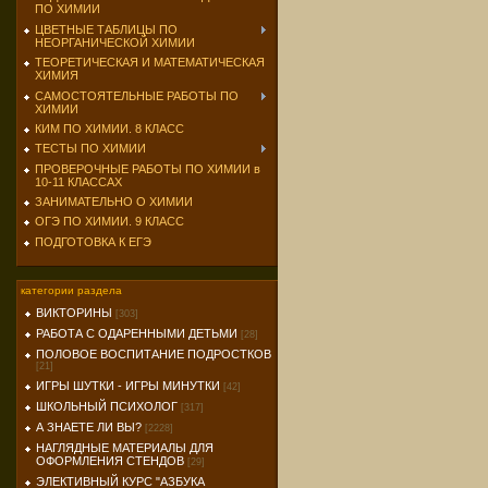
ПО ХИМИИ
ЦВЕТНЫЕ ТАБЛИЦЫ ПО
НЕОРГАНИЧЕСКОЙ ХИМИИ
ТЕОРЕТИЧЕСКАЯ И МАТЕМАТИЧЕСКАЯ
ХИМИЯ
САМОСТОЯТЕЛЬНЫЕ РАБОТЫ ПО
ХИМИИ
КИМ ПО ХИМИИ. 8 КЛАСС
ТЕСТЫ ПО ХИМИИ
ПРОВЕРОЧНЫЕ РАБОТЫ ПО ХИМИИ в
10-11 КЛАССАХ
ЗАНИМАТЕЛЬНО О ХИМИИ
ОГЭ ПО ХИМИИ. 9 КЛАСС
ПОДГОТОВКА К ЕГЭ
категории раздела
ВИКТОРИНЫ
[303]
РАБОТА С ОДАРЕННЫМИ ДЕТЬМИ
[28]
ПОЛОВОЕ ВОСПИТАНИЕ ПОДРОСТКОВ
[21]
ИГРЫ ШУТКИ - ИГРЫ МИНУТКИ
[42]
ШКОЛЬНЫЙ ПСИХОЛОГ
[317]
А ЗНАЕТЕ ЛИ ВЫ?
[2228]
НАГЛЯДНЫЕ МАТЕРИАЛЫ ДЛЯ
ОФОРМЛЕНИЯ СТЕНДОВ
[29]
ЭЛЕКТИВНЫЙ КУРС "АЗБУКА