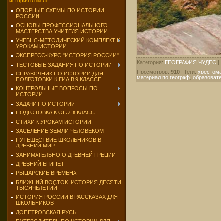
история в школе
ОПОРНЫЕ СХЕМЫ ПО ИСТОРИИ
РОССИИ
ОСНОВЫ ПРОФЕССИОНАЛЬНОГО
МАСТЕРСТВА УЧИТЕЛЯ ИСТОРИИ
УЧЕБНО-МЕТОДИЧЕСКИЙ КОМПЛЕКТ К
УРОКАМ ИСТОРИИ
ЭКСПРЕСС-КУРС "ИСТОРИЯ РОССИИ"
Категория
:
ГЕОГРАФИЯ ЧУДЕС
|
ТЕСТОВЫЕ ЗАДАНИЯ ПО ИСТОРИИ
Просмотров
:
910
|
Теги
:
хрестома
СПРАВОЧНИК ПО ИСТОРИИ ДЛЯ
материал по географ
,
образоват
ПОЛГОТОВКИ К ГИА В 9 КЛАССЕ
КОНТРОЛЬНЫЕ ВОПРОСЫ ПО
ИСТОРИИ
ЗАДАЧИ ПО ИСТОРИИ
ПОДГОТОВКА К ОГЭ. 8 КЛАСС
СТИХИ К УРОКАМ ИСТОРИИ
ЗАСЕЛЕНИЕ ЗЕМЛИ ЧЕЛОВЕКОМ
ПУТЕШЕСТВИЕ ШКОЛЬНИКОВ В
ДРЕВНИЙ МИР
ЗАНИМАТЕЛЬНО О ДРЕВНЕЙ ГРЕЦИИ
ДРЕВНИЙ ЕГИПЕТ
РЫЦАРСКИЕ ВРЕМЕНА
БЛИЖНИЙ ВОСТОК. ИСТОРИЯ ДЕСЯТИ
ТЫСЯЧЕЛЕТИЙ
ИСТОРИЯ РОССИИ В РАССКАЗАХ ДЛЯ
ШКОЛЬНИКОВ
ДОПЕТРОВСКАЯ РУСЬ