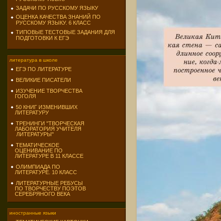
ЗАДАЧИ ПО РУССКОМУ ЯЗЫКУ
ОЦЕНКА КАЧЕСТВА ЗНАНИЙ ПО
РУССКОМУ ЯЗЫКУ. 6 КЛАСС
ТИПОВЫЕ ТЕСТОВЫЕ ЗАДАНИЯ ДЛЯ
ПОДГОТОВКИ К ЕГЭ
литература в школе
ЕГЭ ПО ЛИТЕРАТУРЕ
ВЕЛИКИЕ ПИСАТЕЛИ
ИЗУЧЕНИЕ ТВОРЧЕСТВА
ГОГОЛЯ
50 КНИГ ИЗМЕНИВШИХ
ЛИТЕРАТУРУ
ТРЕНИНГИ "ТВОРЧЕСКАЯ
ЛАБОРАТОРИЯ УЧИТЕЛЯ
ЛИТЕРАТУРЫ"
ТЕМАТИЧЕСКОЕ
ОЦЕНИВАНИЕ ПО
ЛИТЕРАТУРЕ В 11 КЛАССЕ
ОЛИМПИАДА ПО
ЛИТЕРАТУРЕ. 10 КЛАСС
ЛИТЕРАТУРНЫЕ РЕБУСЫ
ПО ТВОРЧЕСТВУ ПОЭТОВ
СЕРЕБРЯНОГО ВЕКА
иностранные языки