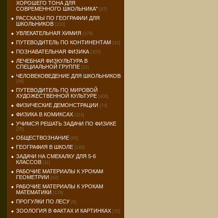
ХОРОШЕГО ТОНА ДЛЯ
СОВРЕМЕННОГО ШКОЛЬНИКА"
[47]
РАССКАЗЫ ПО ГЕОГРАФИИ ДЛЯ
ШКОЛЬНИКОВ
[210]
УВЛЕКАТЕЛЬНАЯ ХИМИЯ
[378]
ПУТЕВОДИТЕЛЬ ПО КОНТИНЕНТАМ
[42]
ПОЗНАВАТЕЛЬНАЯ ФИЗИКА
[305]
ЛЕЧЕБНАЯ ФИЗКУЛЬТУРА В
СПЕЦИАЛЬНОЙ ГРУППЕ
[12]
ЧЕЛОВЕКОВЕДЕНИЕ ДЛЯ ШКОЛЬНИКОВ
[44]
ПУТЕВОДИТЕЛЬ ПО МИРОВОЙ
ХУДОЖЕСТВЕННОЙ КУЛЬТУРЕ
[406]
ФИЗИЧЕСКИЕ ДЕМОНСТРАЦИИ
[74]
ФИЗИКА В КОМИКСАХ
[114]
УЧИМСЯ РЕШАТЬ ЗАДАЧИ ПО ФИЗИКЕ
[35]
ОБЩЕСТВОЗНАНИЕ
[65]
ГЕОГРАФИЯ В ШКОЛЕ
[140]
ЗАДАЧИ НА СМЕКАЛКУ ДЛЯ 5-6
КЛАССОВ
[11]
РАБОЧИЕ МАТЕРИАЛЫ К УРОКАМ
ГЕОМЕТРИИ
[42]
РАБОЧИЕ МАТЕРИАЛЫ К УРОКАМ
МАТЕМАТИКИ
[129]
ПРОГУЛКИ ПО ЛЕСУ
[6]
ЗООЛОГИЯ В ФАКТАХ И КАРТИНКАХ
[32]