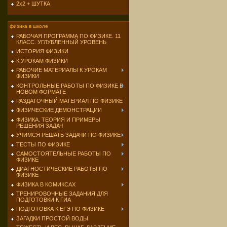
2х2 + ШУТКА
физика в школе
РАБОЧАЯ ПРОГРАММА ПО ФИЗИКЕ. 11
КЛАСС. УГЛУБЛЕННЫЙ УРОВЕНЬ
ИСТОРИЯ ФИЗИКИ
К УРОКАМ ФИЗИКИ
РАБОЧИЕ МАТЕРИАЛЫ К УРОКАМ
ФИЗИКИ
КОНТРОЛЬНЫЕ РАБОТЫ ПО ФИЗИКЕ В
НОВОМ ФОРМАТЕ
РАЗДАТОЧНЫЙ МАТЕРИАЛ ПО ФИЗИКЕ
ФИЗИЧЕСКИЕ ДЕМОНСТРАЦИИ
ФИЗИКА. ТЕОРИЯ И ПРИМЕРЫ
РЕШЕНИЯ ЗАДАЧ
УЧИМСЯ РЕШАТЬ ЗАДАЧИ ПО ФИЗИКЕ
ТЕСТЫ ПО ФИЗИКЕ
САМОСТОЯТЕЛЬНЫЕ РАБОТЫ ПО
ФИЗИКЕ
ДИАГНОСТИЧЕСКИЕ РАБОТЫ ПО
ФИЗИКЕ
ФИЗИКА В КОМИКСАХ
ТРЕНИРОВОЧНЫЕ ЗАДАНИЯ ДЛЯ
ПОДГОТОВКИ К ГИА
ПОДГОТОВКА К ЕГЭ ПО ФИЗИКЕ
ЗАГАДКИ ПРОСТОЙ ВОДЫ