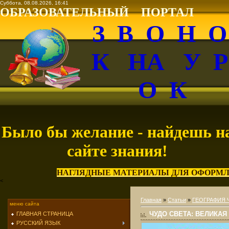
Суббота, 08.08.2026, 16:41
ОБРАЗОВАТЕЛЬНЫЙ ПОРТАЛ
З В О Н 
К НА У 
О К
Было бы желание - найдешь н
сайте знания!
НАГЛЯДНЫЕ МАТЕРИАЛЫ ДЛЯ ОФОРМЛ
<
Главная
»
Статьи
»
ГЕОГРАФИЯ 
меню сайта
ЧУДО СВЕТА: ВЕЛИКАЯ
ГЛАВНАЯ СТРАНИЦА
РУССКИЙ ЯЗЫК