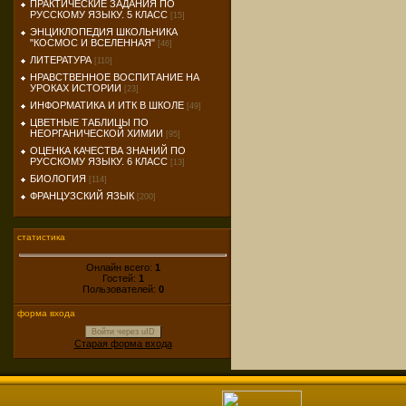
ПРАКТИЧЕСКИЕ ЗАДАНИЯ ПО
РУССКОМУ ЯЗЫКУ. 5 КЛАСС
[15]
ЭНЦИКЛОПЕДИЯ ШКОЛЬНИКА
"КОСМОС И ВСЕЛЕННАЯ"
[46]
ЛИТЕРАТУРА
[110]
НРАВСТВЕННОЕ ВОСПИТАНИЕ НА
УРОКАХ ИСТОРИИ
[23]
ИНФОРМАТИКА И ИТК В ШКОЛЕ
[49]
ЦВЕТНЫЕ ТАБЛИЦЫ ПО
НЕОРГАНИЧЕСКОЙ ХИМИИ
[95]
ОЦЕНКА КАЧЕСТВА ЗНАНИЙ ПО
РУССКОМУ ЯЗЫКУ. 6 КЛАСС
[13]
БИОЛОГИЯ
[114]
ФРАНЦУЗСКИЙ ЯЗЫК
[200]
статистика
Онлайн всего:
1
Гостей:
1
Пользователей:
0
форма входа
Войти через uID
Старая форма входа