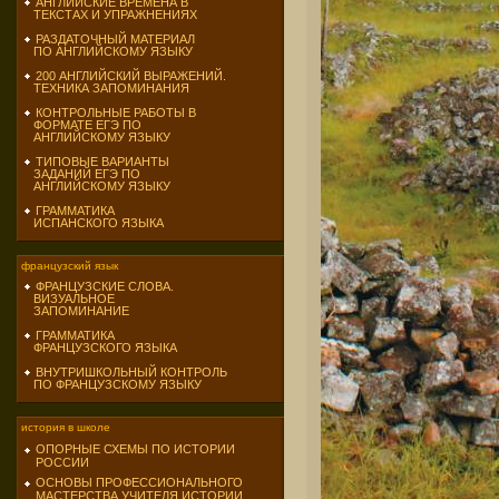
АНГЛИЙСКИЕ ВРЕМЕНА В
ТЕКСТАХ И УПРАЖНЕНИЯХ
РАЗДАТОЧНЫЙ МАТЕРИАЛ
ПО АНГЛИЙСКОМУ ЯЗЫКУ
200 АНГЛИЙСКИЙ ВЫРАЖЕНИЙ.
ТЕХНИКА ЗАПОМИНАНИЯ
КОНТРОЛЬНЫЕ РАБОТЫ В
ФОРМАТЕ ЕГЭ ПО
АНГЛИЙСКОМУ ЯЗЫКУ
ТИПОВЫЕ ВАРИАНТЫ
ЗАДАНИЙ ЕГЭ ПО
АНГЛИЙСКОМУ ЯЗЫКУ
ГРАММАТИКА
ИСПАНСКОГО ЯЗЫКА
французский язык
ФРАНЦУЗСКИЕ СЛОВА.
ВИЗУАЛЬНОЕ
ЗАПОМИНАНИЕ
ГРАММАТИКА
ФРАНЦУЗСКОГО ЯЗЫКА
ВНУТРИШКОЛЬНЫЙ КОНТРОЛЬ
ПО ФРАНЦУЗСКОМУ ЯЗЫКУ
история в школе
ОПОРНЫЕ СХЕМЫ ПО ИСТОРИИ
РОССИИ
ОСНОВЫ ПРОФЕССИОНАЛЬНОГО
МАСТЕРСТВА УЧИТЕЛЯ ИСТОРИИ