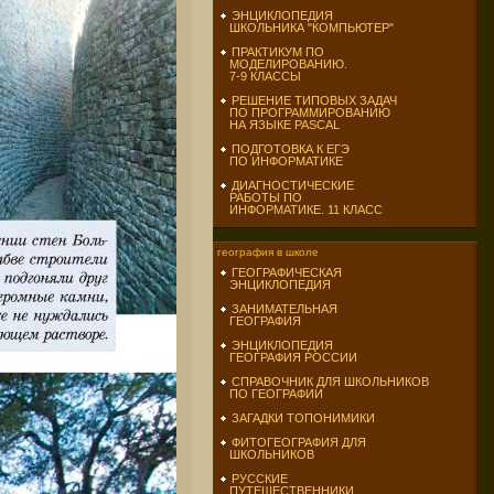
ЭНЦИКЛОПЕДИЯ
ШКОЛЬНИКА "КОМПЬЮТЕР"
ПРАКТИКУМ ПО
МОДЕЛИРОВАНИЮ.
7-9 КЛАССЫ
РЕШЕНИЕ ТИПОВЫХ ЗАДАЧ
ПО ПРОГРАММИРОВАНИЮ
НА ЯЗЫКЕ PASCAL
ПОДГОТОВКА К ЕГЭ
ПО ИНФОРМАТИКЕ
ДИАГНОСТИЧЕСКИЕ
РАБОТЫ ПО
ИНФОРМАТИКЕ. 11 КЛАСС
география в школе
ГЕОГРАФИЧЕСКАЯ
ЭНЦИКЛОПЕДИЯ
ЗАНИМАТЕЛЬНАЯ
ГЕОГРАФИЯ
ЭНЦИКЛОПЕДИЯ
ГЕОГРАФИЯ РОССИИ
СПРАВОЧНИК ДЛЯ ШКОЛЬНИКОВ
ПО ГЕОГРАФИИ
ЗАГАДКИ ТОПОНИМИКИ
ФИТОГЕОГРАФИЯ ДЛЯ
ШКОЛЬНИКОВ
РУССКИЕ
ПУТЕШЕСТВЕННИКИ