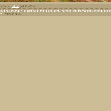
Добавил
:
admin
(24.11.2015)
ния по географ
,
энциклопедия для школьников Географ
,
занимательная география в к
йт
|
Рейтинг
:
0.0
/
0