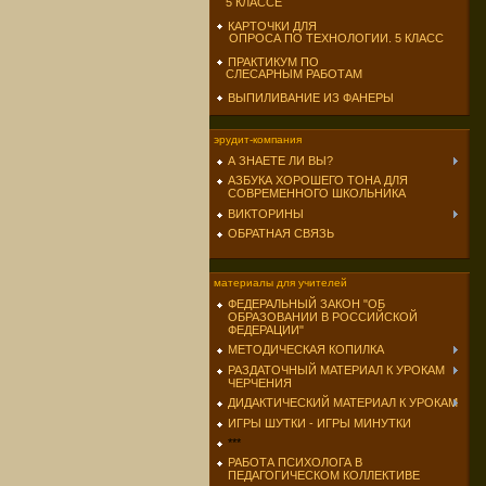
5 КЛАССЕ
КАРТОЧКИ ДЛЯ
ОПРОСА ПО ТЕХНОЛОГИИ. 5 КЛАСС
ПРАКТИКУМ ПО
СЛЕСАРНЫМ РАБОТАМ
ВЫПИЛИВАНИЕ ИЗ ФАНЕРЫ
эрудит-компания
А ЗНАЕТЕ ЛИ ВЫ?
АЗБУКА ХОРОШЕГО ТОНА ДЛЯ
СОВРЕМЕННОГО ШКОЛЬНИКА
ВИКТОРИНЫ
ОБРАТНАЯ СВЯЗЬ
материалы для учителей
ФЕДЕРАЛЬНЫЙ ЗАКОН "ОБ
ОБРАЗОВАНИИ В РОССИЙСКОЙ
ФЕДЕРАЦИИ"
МЕТОДИЧЕСКАЯ КОПИЛКА
РАЗДАТОЧНЫЙ МАТЕРИАЛ К УРОКАМ
ЧЕРЧЕНИЯ
ДИДАКТИЧЕСКИЙ МАТЕРИАЛ К УРОКАМ
ИГРЫ ШУТКИ - ИГРЫ МИНУТКИ
***
РАБОТА ПСИХОЛОГА В
ПЕДАГОГИЧЕСКОМ КОЛЛЕКТИВЕ