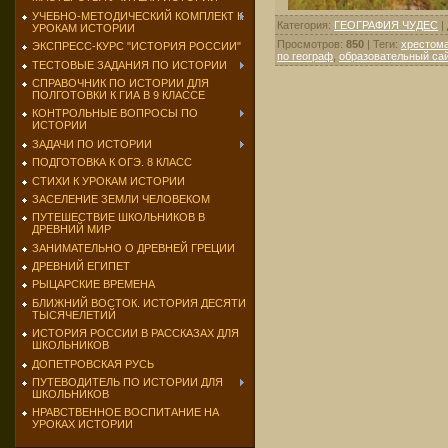
УЧЕБНО-МЕТОДИЧЕСКИЙ КОМПЛЕКТ К
Категория
:
ГЕОГРАФИЯ ЧУДЕС
|
УРОКАМ ИСТОРИИ
Просмотров
:
850
|
Теги
:
хрестома
ЭКСПРЕСС-КУРС "ИСТОРИЯ РОССИИ"
по географ
,
образовательный са
ТЕСТОВЫЕ ЗАДАНИЯ ПО ИСТОРИИ
СПРАВОЧНИК ПО ИСТОРИИ ДЛЯ
ПОЛГОТОВКИ К ГИА В 9 КЛАССЕ
КОНТРОЛЬНЫЕ ВОПРОСЫ ПО
ИСТОРИИ
ЗАДАЧИ ПО ИСТОРИИ
ПОДГОТОВКА К ОГЭ. 8 КЛАСС
СТИХИ К УРОКАМ ИСТОРИИ
ЗАСЕЛЕНИЕ ЗЕМЛИ ЧЕЛОВЕКОМ
ПУТЕШЕСТВИЕ ШКОЛЬНИКОВ В
ДРЕВНИЙ МИР
ЗАНИМАТЕЛЬНО О ДРЕВНЕЙ ГРЕЦИИ
ДРЕВНИЙ ЕГИПЕТ
РЫЦАРСКИЕ ВРЕМЕНА
БЛИЖНИЙ ВОСТОК. ИСТОРИЯ ДЕСЯТИ
ТЫСЯЧЕЛЕТИЙ
ИСТОРИЯ РОССИИ В РАССКАЗАХ ДЛЯ
ШКОЛЬНИКОВ
ДОПЕТРОВСКАЯ РУСЬ
ПУТЕВОДИТЕЛЬ ПО ИСТОРИИ ДЛЯ
ШКОЛЬНИКОВ
НРАВСТВЕННОЕ ВОСПИТАНИЕ НА
УРОКАХ ИСТОРИИ