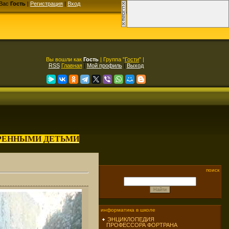
Вас
Гость
|
Регистрация
|
Вход
Вы вошли как
Гость
| Группа "
Гости
" |
RSS
Главная
|
Мой профиль
|
Выход
АРЕННЫМИ ДЕТЬМИ
поиск
информатика в школе
ЭНЦИКЛОПЕДИЯ
ПРОФЕССОРА ФОРТРАНА