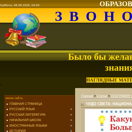
ОБРАЗО
Суббота, 08.08.2026, 04:05
З В О Н 
Было бы желан
знани
НАГЛЯДНЫЕ МАТ
<
Главная
»
Статьи
»
ГЕОГРАФИЯ 
меню сайта
ЧУДО СВЕТА: НАЦИОН
ГЛАВНАЯ СТРАНИЦА
РУССКИЙ ЯЗЫК
РУССКАЯ ЛИТЕРАТУРА
НАЧАЛЬНАЯ ШКОЛА
ИНОСТРАННЫЕ ЯЗЫКИ
ИСТОРИЯ