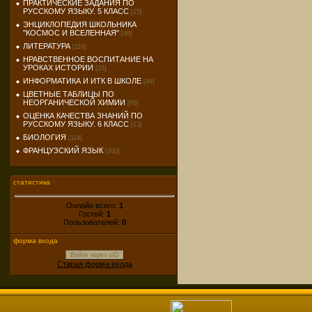
ПРАКТИЧЕСКИЕ ЗАДАНИЯ ПО
РУССКОМУ ЯЗЫКУ. 5 КЛАСС
[15]
ЭНЦИКЛОПЕДИЯ ШКОЛЬНИКА
"КОСМОС И ВСЕЛЕННАЯ"
[46]
ЛИТЕРАТУРА
[110]
НРАВСТВЕННОЕ ВОСПИТАНИЕ НА
УРОКАХ ИСТОРИИ
[23]
ИНФОРМАТИКА И ИТК В ШКОЛЕ
[49]
ЦВЕТНЫЕ ТАБЛИЦЫ ПО
НЕОРГАНИЧЕСКОЙ ХИМИИ
[95]
ОЦЕНКА КАЧЕСТВА ЗНАНИЙ ПО
РУССКОМУ ЯЗЫКУ. 6 КЛАСС
[13]
БИОЛОГИЯ
[114]
ФРАНЦУЗСКИЙ ЯЗЫК
[200]
статистика
Онлайн всего:
1
Гостей:
1
Пользователей:
0
форма входа
Войти через uID
Старая форма входа