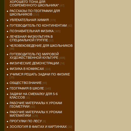
ХОРОШЕГО ТОНА ДЛЯ
СОВРЕМЕННОГО ШКОЛЬНИКА"
[47]
РАССКАЗЫ ПО ГЕОГРАФИИ ДЛЯ
ШКОЛЬНИКОВ
[210]
УВЛЕКАТЕЛЬНАЯ ХИМИЯ
[378]
ПУТЕВОДИТЕЛЬ ПО КОНТИНЕНТАМ
[42]
ПОЗНАВАТЕЛЬНАЯ ФИЗИКА
[305]
ЛЕЧЕБНАЯ ФИЗКУЛЬТУРА В
СПЕЦИАЛЬНОЙ ГРУППЕ
[12]
ЧЕЛОВЕКОВЕДЕНИЕ ДЛЯ ШКОЛЬНИКОВ
[44]
ПУТЕВОДИТЕЛЬ ПО МИРОВОЙ
ХУДОЖЕСТВЕННОЙ КУЛЬТУРЕ
[406]
ФИЗИЧЕСКИЕ ДЕМОНСТРАЦИИ
[74]
ФИЗИКА В КОМИКСАХ
[114]
УЧИМСЯ РЕШАТЬ ЗАДАЧИ ПО ФИЗИКЕ
[35]
ОБЩЕСТВОЗНАНИЕ
[65]
ГЕОГРАФИЯ В ШКОЛЕ
[140]
ЗАДАЧИ НА СМЕКАЛКУ ДЛЯ 5-6
КЛАССОВ
[11]
РАБОЧИЕ МАТЕРИАЛЫ К УРОКАМ
ГЕОМЕТРИИ
[42]
РАБОЧИЕ МАТЕРИАЛЫ К УРОКАМ
МАТЕМАТИКИ
[129]
ПРОГУЛКИ ПО ЛЕСУ
[6]
ЗООЛОГИЯ В ФАКТАХ И КАРТИНКАХ
[32]