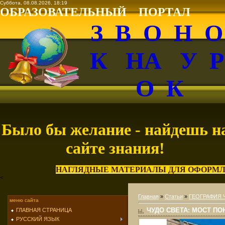
Суббота, 08.08.2026, 18:19
ОБРАЗОВАТЕЛЬНЫЙ ПОРТАЛ
З В О Н 
К НА У 
О К
Было бы желание - найдешь н
сайте знания!
НАГЛЯДНЫЕ МАТЕРИАЛЫ ДЛЯ ОФОРМЛ
<
Главная
»
Статьи
»
ГЕОГРАФИЯ 
меню сайта
ЧУДО СВЕТА: МОСТ ПО
ГЛАВНАЯ СТРАНИЦА
РУССКИЙ ЯЗЫК