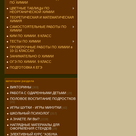
ПО ХИМИИ
ЦВЕТНЫЕ ТАБЛИЦЫ ПО
НЕОРГАНИЧЕСКОЙ ХИМИИ
ТЕОРЕТИЧЕСКАЯ И МАТЕМАТИЧЕСКАЯ
ХИМИЯ
САМОСТОЯТЕЛЬНЫЕ РАБОТЫ ПО
ХИМИИ
КИМ ПО ХИМИИ. 8 КЛАСС
ТЕСТЫ ПО ХИМИИ
ПРОВЕРОЧНЫЕ РАБОТЫ ПО ХИМИИ в
10-11 КЛАССАХ
ЗАНИМАТЕЛЬНО О ХИМИИ
ОГЭ ПО ХИМИИ. 9 КЛАСС
ПОДГОТОВКА К ЕГЭ
категории раздела
ВИКТОРИНЫ
[303]
РАБОТА С ОДАРЕННЫМИ ДЕТЬМИ
[28]
ПОЛОВОЕ ВОСПИТАНИЕ ПОДРОСТКОВ
[21]
ИГРЫ ШУТКИ - ИГРЫ МИНУТКИ
[42]
ШКОЛЬНЫЙ ПСИХОЛОГ
[317]
А ЗНАЕТЕ ЛИ ВЫ?
[2228]
НАГЛЯДНЫЕ МАТЕРИАЛЫ ДЛЯ
ОФОРМЛЕНИЯ СТЕНДОВ
[29]
ЭЛЕКТИВНЫЙ КУРС "АЗБУКА