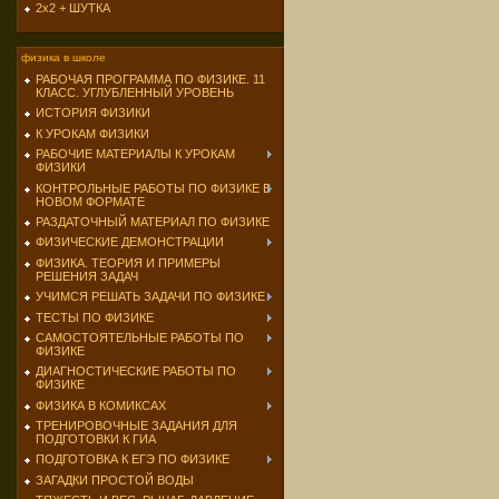
2х2 + ШУТКА
физика в школе
РАБОЧАЯ ПРОГРАММА ПО ФИЗИКЕ. 11
КЛАСС. УГЛУБЛЕННЫЙ УРОВЕНЬ
ИСТОРИЯ ФИЗИКИ
К УРОКАМ ФИЗИКИ
РАБОЧИЕ МАТЕРИАЛЫ К УРОКАМ
ФИЗИКИ
КОНТРОЛЬНЫЕ РАБОТЫ ПО ФИЗИКЕ В
НОВОМ ФОРМАТЕ
РАЗДАТОЧНЫЙ МАТЕРИАЛ ПО ФИЗИКЕ
ФИЗИЧЕСКИЕ ДЕМОНСТРАЦИИ
ФИЗИКА. ТЕОРИЯ И ПРИМЕРЫ
РЕШЕНИЯ ЗАДАЧ
УЧИМСЯ РЕШАТЬ ЗАДАЧИ ПО ФИЗИКЕ
ТЕСТЫ ПО ФИЗИКЕ
САМОСТОЯТЕЛЬНЫЕ РАБОТЫ ПО
ФИЗИКЕ
ДИАГНОСТИЧЕСКИЕ РАБОТЫ ПО
ФИЗИКЕ
ФИЗИКА В КОМИКСАХ
ТРЕНИРОВОЧНЫЕ ЗАДАНИЯ ДЛЯ
ПОДГОТОВКИ К ГИА
ПОДГОТОВКА К ЕГЭ ПО ФИЗИКЕ
ЗАГАДКИ ПРОСТОЙ ВОДЫ