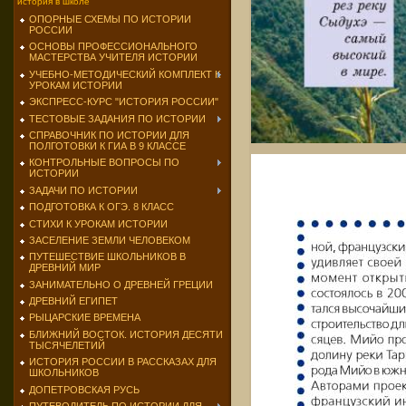
история в школе
ОПОРНЫЕ СХЕМЫ ПО ИСТОРИИ
РОССИИ
ОСНОВЫ ПРОФЕССИОНАЛЬНОГО
МАСТЕРСТВА УЧИТЕЛЯ ИСТОРИИ
УЧЕБНО-МЕТОДИЧЕСКИЙ КОМПЛЕКТ К
УРОКАМ ИСТОРИИ
ЭКСПРЕСС-КУРС "ИСТОРИЯ РОССИИ"
ТЕСТОВЫЕ ЗАДАНИЯ ПО ИСТОРИИ
СПРАВОЧНИК ПО ИСТОРИИ ДЛЯ
ПОЛГОТОВКИ К ГИА В 9 КЛАССЕ
КОНТРОЛЬНЫЕ ВОПРОСЫ ПО
ИСТОРИИ
ЗАДАЧИ ПО ИСТОРИИ
ПОДГОТОВКА К ОГЭ. 8 КЛАСС
СТИХИ К УРОКАМ ИСТОРИИ
ЗАСЕЛЕНИЕ ЗЕМЛИ ЧЕЛОВЕКОМ
ПУТЕШЕСТВИЕ ШКОЛЬНИКОВ В
ДРЕВНИЙ МИР
ЗАНИМАТЕЛЬНО О ДРЕВНЕЙ ГРЕЦИИ
ДРЕВНИЙ ЕГИПЕТ
РЫЦАРСКИЕ ВРЕМЕНА
БЛИЖНИЙ ВОСТОК. ИСТОРИЯ ДЕСЯТИ
ТЫСЯЧЕЛЕТИЙ
ИСТОРИЯ РОССИИ В РАССКАЗАХ ДЛЯ
ШКОЛЬНИКОВ
ДОПЕТРОВСКАЯ РУСЬ