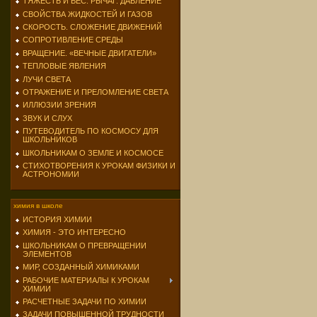
ТЯЖЕСТЬ И ВЕС. РЫЧАГ. ДАВЛЕНИЕ
СВОЙСТВА ЖИДКОСТЕЙ И ГАЗОВ
СКОРОСТЬ. СЛОЖЕНИЕ ДВИЖЕНИЙ
СОПРОТИВЛЕНИЕ СРЕДЫ
ВРАЩЕНИЕ. «ВЕЧНЫЕ ДВИГАТЕЛИ»
ТЕПЛОВЫЕ ЯВЛЕНИЯ
ЛУЧИ СВЕТА
ОТРАЖЕНИЕ И ПРЕЛОМЛЕНИЕ СВЕТА
ИЛЛЮЗИИ ЗРЕНИЯ
ЗВУК И СЛУХ
ПУТЕВОДИТЕЛЬ ПО КОСМОСУ ДЛЯ
ШКОЛЬНИКОВ
ШКОЛЬНИКАМ О ЗЕМЛЕ И КОСМОСЕ
СТИХОТВОРЕНИЯ К УРОКАМ ФИЗИКИ И
АСТРОНОМИИ
химия в школе
ИСТОРИЯ ХИМИИ
ХИМИЯ - ЭТО ИНТЕРЕСНО
ШКОЛЬНИКАМ О ПРЕВРАЩЕНИИ
ЭЛЕМЕНТОВ
МИР, СОЗДАННЫЙ ХИМИКАМИ
РАБОЧИЕ МАТЕРИАЛЫ К УРОКАМ
ХИМИИ
РАСЧЕТНЫЕ ЗАДАЧИ ПО ХИМИИ
ЗАДАЧИ ПОВЫШЕННОЙ ТРУДНОСТИ