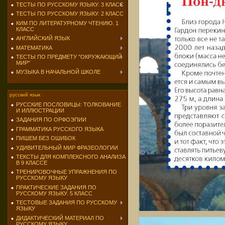
ТЕСТЫ ПО РУССКОМУ ЯЗЫКУ. 3 КЛАСС
ТЕСТЫ ПО РУССКОМУ ЯЗЫКУ. 2 КЛАСС
КИМ ПО ЛИТЕРАТУРНОМУ ЧТЕНИЮ. 1
КЛАСС
АНГЛИЙСКИЙ ЯЗЫК
МАТЕМАТИКА
ТЕСТЫ ПО ПРЕДМЕТУ "ОКРУЖАЮЩИЙ
МИР"
МУЗЫКА В НАЧАЛЬНОЙ ШКОЛЕ
русский язык
РУССКИЕ ПОСЛОВИЦЫ: ТОЛКОВАНИЕ
И ИЛЛЮСТРАЦИИ
ЗАДАНИЯ ПО ОРФОЭПИИ
ГРАММАТИКА РУССКОГО ЯЗЫКА
ПИШЕМ БЕЗ ОШИБОК
УДИВИТЕЛЬНЫЙ МИР ФРАЗЕОЛОГИИ
ТЕКСТЫ ДЛЯ КОМПЛЕКСНОГО АНАЛИЗА
В 9 КЛАССЕ
ТРЕНИРОВОЧНЫЕ УПРАЖНЕНИЯ ПО
РУССКОМУ ЯЗЫКУ
ПРАКТИЧЕСКИЕ ЗАДАНИЯ ПО
РУССКОМУ ЯЗЫКУ. 5 КЛАСС
ТЕСТОВЫЕ ЗАДАНИЯ ПО РУССКОМУ
ЯЗЫКУ
ДИДАКТИЧЕСКИЙ МАТЕРИАЛ ПО
РУССКОМУ ЯЗЫКУ