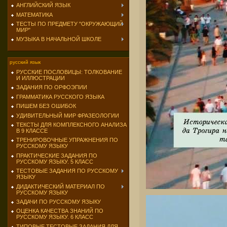
АНГЛИЙСКИЙ ЯЗЫК
МАТЕМАТИКА
ТЕСТЫ ПО ПРЕДМЕТУ "ОКРУЖАЮЩИЙ
МИР"
МУЗЫКА В НАЧАЛЬНОЙ ШКОЛЕ
русский язык
РУССКИЕ ПОСЛОВИЦЫ: ТОЛКОВАНИЕ
И ИЛЛЮСТРАЦИИ
ЗАДАНИЯ ПО ОРФОЭПИИ
ГРАММАТИКА РУССКОГО ЯЗЫКА
ПИШЕМ БЕЗ ОШИБОК
УДИВИТЕЛЬНЫЙ МИР ФРАЗЕОЛОГИИ
ТЕКСТЫ ДЛЯ КОМПЛЕКСНОГО АНАЛИЗА
В 9 КЛАССЕ
ТРЕНИРОВОЧНЫЕ УПРАЖНЕНИЯ ПО
РУССКОМУ ЯЗЫКУ
ПРАКТИЧЕСКИЕ ЗАДАНИЯ ПО
РУССКОМУ ЯЗЫКУ. 5 КЛАСС
ТЕСТОВЫЕ ЗАДАНИЯ ПО РУССКОМУ
ЯЗЫКУ
ДИДАКТИЧЕСКИЙ МАТЕРИАЛ ПО
РУССКОМУ ЯЗЫКУ
ЗАДАЧИ ПО РУССКОМУ ЯЗЫКУ
ОЦЕНКА КАЧЕСТВА ЗНАНИЙ ПО
РУССКОМУ ЯЗЫКУ. 6 КЛАСС
ТИПОВЫЕ ТЕСТОВЫЕ ЗАДАНИЯ ДЛЯ