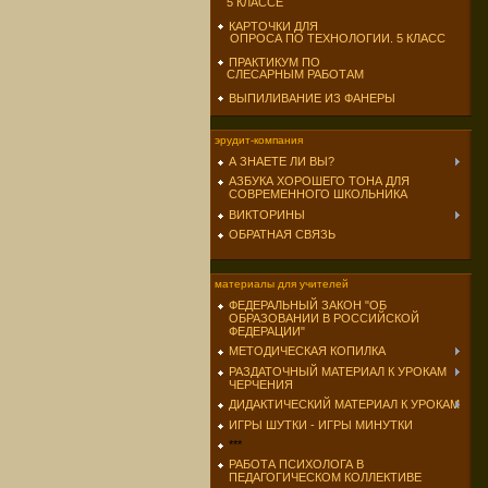
5 КЛАССЕ
КАРТОЧКИ ДЛЯ
ОПРОСА ПО ТЕХНОЛОГИИ. 5 КЛАСС
ПРАКТИКУМ ПО
СЛЕСАРНЫМ РАБОТАМ
ВЫПИЛИВАНИЕ ИЗ ФАНЕРЫ
эрудит-компания
А ЗНАЕТЕ ЛИ ВЫ?
АЗБУКА ХОРОШЕГО ТОНА ДЛЯ
СОВРЕМЕННОГО ШКОЛЬНИКА
ВИКТОРИНЫ
ОБРАТНАЯ СВЯЗЬ
материалы для учителей
ФЕДЕРАЛЬНЫЙ ЗАКОН "ОБ
ОБРАЗОВАНИИ В РОССИЙСКОЙ
ФЕДЕРАЦИИ"
МЕТОДИЧЕСКАЯ КОПИЛКА
РАЗДАТОЧНЫЙ МАТЕРИАЛ К УРОКАМ
ЧЕРЧЕНИЯ
ДИДАКТИЧЕСКИЙ МАТЕРИАЛ К УРОКАМ
ИГРЫ ШУТКИ - ИГРЫ МИНУТКИ
***
РАБОТА ПСИХОЛОГА В
ПЕДАГОГИЧЕСКОМ КОЛЛЕКТИВЕ