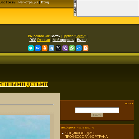
Вас
Гость
|
Регистрация
|
Вход
Вы вошли как
Гость
| Группа "
Гости
" |
RSS
Главная
|
Мой профиль
|
Выход
АРЕННЫМИ ДЕТЬМИ
поиск
информатика в школе
ЭНЦИКЛОПЕДИЯ
ПРОФЕССОРА ФОРТРАНА