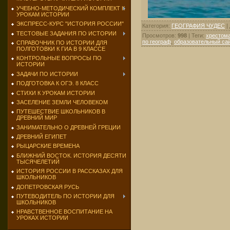
УЧЕБНО-МЕТОДИЧЕСКИЙ КОМПЛЕКТ К
УРОКАМ ИСТОРИИ
ЭКСПРЕСС-КУРС "ИСТОРИЯ РОССИИ"
Категория
:
ГЕОГРАФИЯ ЧУДЕС
|
ТЕСТОВЫЕ ЗАДАНИЯ ПО ИСТОРИИ
Просмотров
:
998
|
Теги
:
хрестома
по географ
,
образовательный са
СПРАВОЧНИК ПО ИСТОРИИ ДЛЯ
ПОЛГОТОВКИ К ГИА В 9 КЛАССЕ
КОНТРОЛЬНЫЕ ВОПРОСЫ ПО
ИСТОРИИ
ЗАДАЧИ ПО ИСТОРИИ
ПОДГОТОВКА К ОГЭ. 8 КЛАСС
СТИХИ К УРОКАМ ИСТОРИИ
ЗАСЕЛЕНИЕ ЗЕМЛИ ЧЕЛОВЕКОМ
ПУТЕШЕСТВИЕ ШКОЛЬНИКОВ В
ДРЕВНИЙ МИР
ЗАНИМАТЕЛЬНО О ДРЕВНЕЙ ГРЕЦИИ
ДРЕВНИЙ ЕГИПЕТ
РЫЦАРСКИЕ ВРЕМЕНА
БЛИЖНИЙ ВОСТОК. ИСТОРИЯ ДЕСЯТИ
ТЫСЯЧЕЛЕТИЙ
ИСТОРИЯ РОССИИ В РАССКАЗАХ ДЛЯ
ШКОЛЬНИКОВ
ДОПЕТРОВСКАЯ РУСЬ
ПУТЕВОДИТЕЛЬ ПО ИСТОРИИ ДЛЯ
ШКОЛЬНИКОВ
НРАВСТВЕННОЕ ВОСПИТАНИЕ НА
УРОКАХ ИСТОРИИ