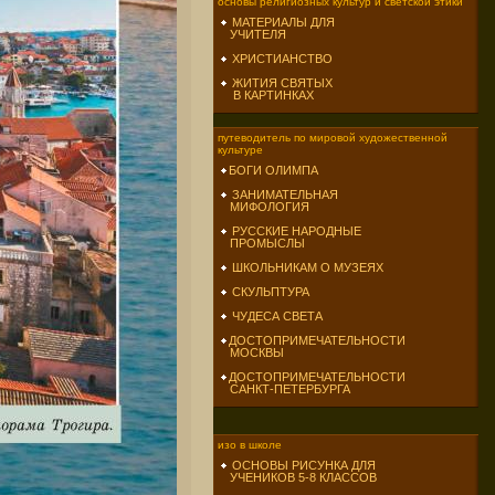
основы религиозных культур и светской этики
МАТЕРИАЛЫ ДЛЯ
УЧИТЕЛЯ
ХРИСТИАНСТВО
ЖИТИЯ СВЯТЫХ
В КАРТИНКАХ
путеводитель по мировой художественной
культуре
БОГИ ОЛИМПА
ЗАНИМАТЕЛЬНАЯ
МИФОЛОГИЯ
РУССКИЕ НАРОДНЫЕ
ПРОМЫСЛЫ
ШКОЛЬНИКАМ О МУЗЕЯХ
СКУЛЬПТУРА
ЧУДЕСА СВЕТА
ДОСТОПРИМЕЧАТЕЛЬНОСТИ
МОСКВЫ
ДОСТОПРИМЕЧАТЕЛЬНОСТИ
САНКТ-ПЕТЕРБУРГА
изо в школе
ОСНОВЫ РИСУНКА ДЛЯ
УЧЕНИКОВ 5-8 КЛАССОВ