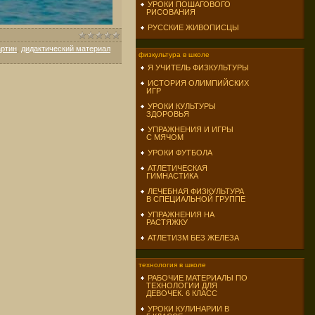
УРОКИ ПОШАГОВОГО
РИСОВАНИЯ
РУССКИЕ ЖИВОПИСЦЫ
артин
,
дидактический материал
физкультура в школе
Я УЧИТЕЛЬ ФИЗКУЛЬТУРЫ
ИСТОРИЯ ОЛИМПИЙСКИХ
ИГР
УРОКИ КУЛЬТУРЫ
ЗДОРОВЬЯ
УПРАЖНЕНИЯ И ИГРЫ
С МЯЧОМ
УРОКИ ФУТБОЛА
АТЛЕТИЧЕСКАЯ
ГИМНАСТИКА
ЛЕЧЕБНАЯ ФИЗКУЛЬТУРА
В СПЕЦИАЛЬНОЙ ГРУППЕ
УПРАЖНЕНИЯ НА
РАСТЯЖКУ
АТЛЕТИЗМ БЕЗ ЖЕЛЕЗА
технология в школе
РАБОЧИЕ МАТЕРИАЛЫ ПО
ТЕХНОЛОГИИ ДЛЯ
ДЕВОЧЕК. 6 КЛАСС
УРОКИ КУЛИНАРИИ В