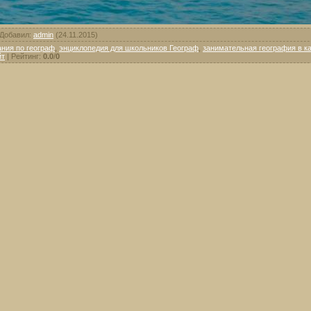
Добавил
:
admin
(24.11.2015)
ния по географ
,
энциклопедия для школьников Географ
,
занимательная география в к
йт
|
Рейтинг
:
0.0
/
0