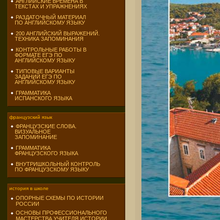
АНГЛИЙСКИЕ ВРЕМЕНА В
ТЕКСТАХ И УПРАЖНЕНИЯХ
РАЗДАТОЧНЫЙ МАТЕРИАЛ
ПО АНГЛИЙСКОМУ ЯЗЫКУ
200 АНГЛИЙСКИЙ ВЫРАЖЕНИЙ.
ТЕХНИКА ЗАПОМИНАНИЯ
КОНТРОЛЬНЫЕ РАБОТЫ В
ФОРМАТЕ ЕГЭ ПО
АНГЛИЙСКОМУ ЯЗЫКУ
ТИПОВЫЕ ВАРИАНТЫ
ЗАДАНИЙ ЕГЭ ПО
АНГЛИЙСКОМУ ЯЗЫКУ
ГРАММАТИКА
ИСПАНСКОГО ЯЗЫКА
французский язык
ФРАНЦУЗСКИЕ СЛОВА.
ВИЗУАЛЬНОЕ
ЗАПОМИНАНИЕ
ГРАММАТИКА
ФРАНЦУЗСКОГО ЯЗЫКА
ВНУТРИШКОЛЬНЫЙ КОНТРОЛЬ
ПО ФРАНЦУЗСКОМУ ЯЗЫКУ
история в школе
ОПОРНЫЕ СХЕМЫ ПО ИСТОРИИ
РОССИИ
ОСНОВЫ ПРОФЕССИОНАЛЬНОГО
МАСТЕРСТВА УЧИТЕЛЯ ИСТОРИИ