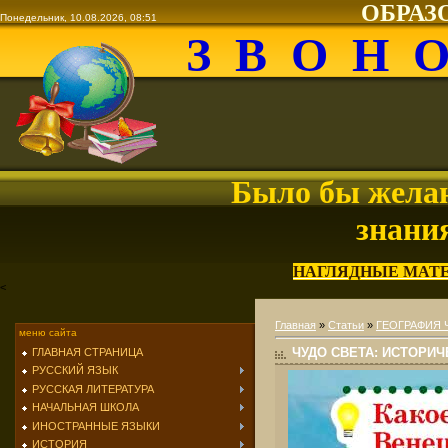
ОБРАЗ
Понедельник, 10.08.2026, 08:51
З В О Н 
Было бы желан
знани
НАГЛЯДНЫЕ МАТ
<
Главная
»
Статьи
»
ГЕОГРАФИЯ 
меню сайта
ЧУДО СВЕТА: ИСТОРИЧ
ГЛАВНАЯ СТРАНИЦА
РУССКИЙ ЯЗЫК
РУССКАЯ ЛИТЕРАТУРА
НАЧАЛЬНАЯ ШКОЛА
ИНОСТРАННЫЕ ЯЗЫКИ
ИСТОРИЯ