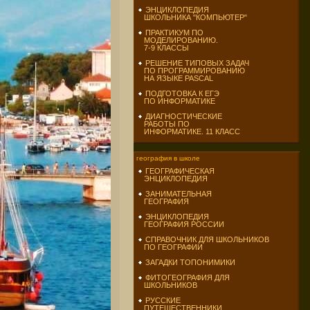
ЭНЦИКЛОПЕДИЯ
ШКОЛЬНИКА "КОМПЬЮТЕР"
ПРАКТИКУМ ПО
МОДЕЛИРОВАНИЮ.
7-9 КЛАССЫ
РЕШЕНИЕ ТИПОВЫХ ЗАДАЧ
ПО ПРОГРАММИРОВАНИЮ
НА ЯЗЫКЕ PASCAL
ПОДГОТОВКА К ЕГЭ
ПО ИНФОРМАТИКЕ
ДИАГНОСТИЧЕСКИЕ
РАБОТЫ ПО
ИНФОРМАТИКЕ. 11 КЛАСС
география в школе
ГЕОГРАФИЧЕСКАЯ
ЭНЦИКЛОПЕДИЯ
ЗАНИМАТЕЛЬНАЯ
ГЕОГРАФИЯ
ЭНЦИКЛОПЕДИЯ
ГЕОГРАФИЯ РОССИИ
СПРАВОЧНИК ДЛЯ ШКОЛЬНИКОВ
ПО ГЕОГРАФИИ
ЗАГАДКИ ТОПОНИМИКИ
ФИТОГЕОГРАФИЯ ДЛЯ
ШКОЛЬНИКОВ
РУССКИЕ
ПУТЕШЕСТВЕННИКИ